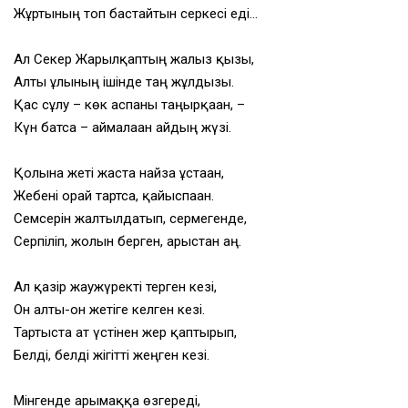
Жұртының топ бастайтын серкесі еді…
Ал Секер Жарылқаптың жалғыз қызы,
Алты ұлының ішінде таң жұлдызы.
Қас сұлу – көк аспаны таңырқаған, –
Күн батса – аймалаған айдың жүзі.
Қолына жеті жаста найза ұстаған,
Жебені орай тартса, қайыспаған.
Семсерін жалтылдатып, сермегенде,
Серпіліп, жолын берген, арыстан аң.
Ал қазір жаужүректі терген кезі,
Он алты-он жетіге келген кезі.
Тартыста ат үстінен жер қаптырып,
Белді, белді жігітті жеңген кезі.
Мінгенде арғымаққа өзгереді,