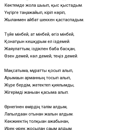
Көктемде жолға шығып, қыс қыстадым.
Үңгірге таңғажайып, кіріп көріп,
Жыланмен айбат шеккен қастаспадым.
Түйе мінбей, ат мінбей, өгіз мінбей,
Қонатұғын кешқұрым ел іздемей.
Жаяулаттым, іздікпен баба басқан,
Өзен демей, көл демей, теңіз демей.
Мақсатыма, мұратты қосып алып,
Арғымағын арманның тосып алып,
Жүре бердім, жетектеп қиялымды,
Жігерімді жаныған қасыма алып.
Өрнегінен өмірдің тәлім алдым,
Лапылдаған отынан жалын алдым.
Көкжиектің толқыған ғажабынан,
Ирек-ирек жосылған сағым алдым.