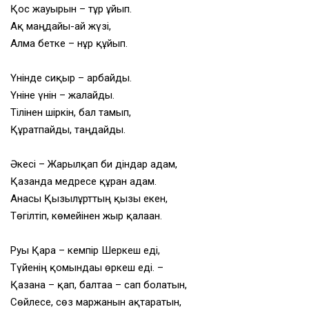
Қос жауырын – тұр ұйып.
Ақ маңдайы-ай жүзі,
Алма бетке – нұр құйып.
Үнінде сиқыр – арбайды.
Үніне үнін – жалғайды.
Тілінен шіркін, бал тамып,
Құрғатпайды, таңдайды.
Әкесі – Жарылқап би діндар адам,
Қазанда медресе құрған адам.
Анасы Қызылғұрттың қызы екен,
Төгілтіп, көмейінен жыр қалаған.
Руы Қара – кемпір Шеркеш еді,
Түйенің қомындағы өркеш еді. –
Қазанға – қап, балтаға – сап болатын,
Сөйлесе, сөз маржанын ақтаратын,