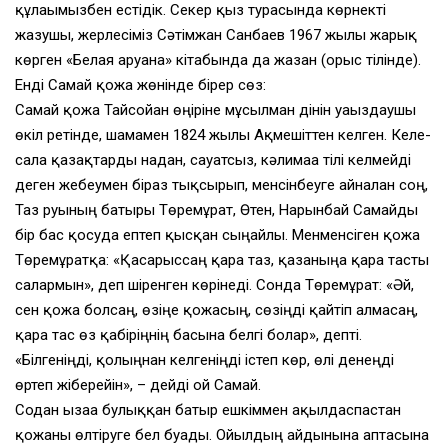
құлағымызбен естідік. Секер қыз турасында көрнекті
жазушы, жерлесіміз Сәтімжан Санбаев 1967 жылы жарық
көрген «Белая аруана» кітабында да жазған (орыс тілінде).
Енді Самай қожа жөнінде бірер сөз:
Самай қожа Тайсойған өңіріне мұсылман дінін уағыздаушы
өкіл ретінде, шамамен 1824 жылы Ақмешіттен келген. Келе-
сала қазақтарды надан, сауатсыз, кәлимаға тілі келмейді
деген жебеумен біраз тықсырып, менсінбеуге айналған соң,
Таз руының батыры Төремұрат, Өтен, Нарынбай Самайды
бір бас қосуда ептеп қысқан сыңайлы. Менменсіген қожа
Төре­мұратқа: «Қасарыссаң қара таз, қазаныңа қара тасты
салармын», деп шіренген көрінеді. Сонда Төремұрат: «Әй,
сен қожа болсаң, өзіңе қожасың, сөзіңді қайтіп алмасаң,
қара тас өз қабіріңнің басына белгі болар», депті.
«Білгеніңді, қолыңнан келгеніңді істеп көр, өлі денеңді
өртеп жіберейін», – дейді ғой Самай.
Содан ызаға булыққан батыр ешкіммен ақылдаспастан
қожаны өлтіруге бел буады. Ойылдың айдынына аптасына