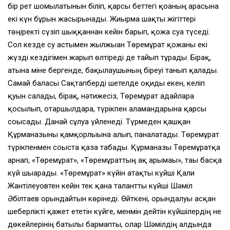
бір рет шомылатынын біліп, қарсы беттегі қоғаның арасына
екі күн бұрын жасырынады. Жиырма шақты жігіттері
төңіректі сүзіп шыққаннан кейін барып, қожа суға түседі.
Сол кезде су астымен жылжыған Төремұрат қожаны екі
жүзді кездігімен жарып өлтіреді де тайып тұрады. Бірақ,
атына міне бергенде, бақылаушының біреуі танып қалады.
Самай баласы Сақтапберді шетелде оқиды екен, келіп
қуғын салады, бірақ, нәтижесіз, Төремұрат адайларға
қосылып, отаршылдарға, түрікпен аламандарына қарсы
соғысады. Данай сұлуға үйленеді. Түрмеден қашқан
Құрманғазыны қамқорлығына алып, паналатады. Төремұрат
түрікпенмен соғыста қаза табады. Құрманғазы Төремұратқа
арнап, «Төремұрат», «Төремұраттың ақ арғымағы», тағы басқа
күй шығарады. «Төремұрат» күйін атақты күйші Қали
Жантілеуовтен кейін тек қана талантты күйші Шәміл
Әбілтаев орындайтын көрінеді. Өйткені, орындалуы асқан
шеберлікті қажет ететін күйге, менмін дейтін күйшілердің не
дөкейлерінің батылы бармапты, олар Шәмілдің алдында