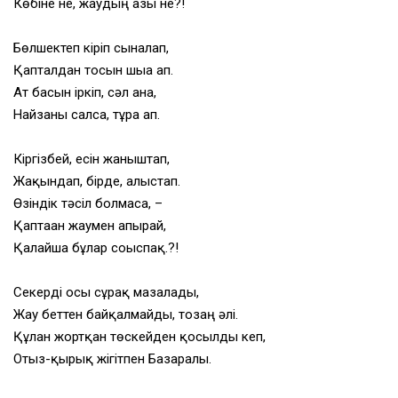
Көбіне не, жаудың азы не?!
Бөлшектеп кіріп сыналап,
Қапталдан тосын шыға ғап.
Ат басын іркіп, сәл ғана,
Найзаны салса, тұра ғап.
Кіргізбей, есін жаныштап,
Жақындап, бірде, алыстап.
Өзіндік тәсіл болмаса, –
Қаптаған жаумен апырай,
Қалайша бұлар соғыспақ.?!
Секерді осы сұрақ мазалады,
Жау беттен байқалмайды, тозаң әлі.
Құлан жортқан төскейден қосылды кеп,
Отыз-қырық жігітпен Базаралы.