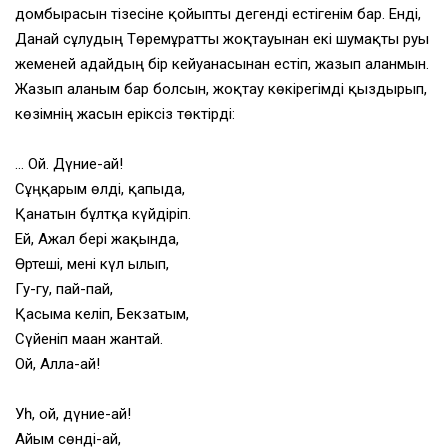
домбырасын тізесіне қойыпты дегенді естігенім бар. Енді,
Данай сұлудың Төремұратты жоқтауынан екі шумақты руы
жеменей адайдың бір кейуанасынан естіп, жазып алғанмын.
Жазып алғаным бар болсын, жоқтау көкірегімді қыздырып,
көзімнің жасын еріксіз төктірді:
… Ой. Дүние-ай!
Сұңқарым өлді, қапыда,
Қанатын бұлтқа күйдіріп.
Ей, Ажал бері жақында,
Өртеші, мені күл ғылып,
Гу-гу, пай-пай,
Қасыма келіп, Бекзатым,
Сүйеніп маған жантай.
Ой, Алла-ай!
Уһ, ой, дүние-ай!
Айым сөнді-ай,