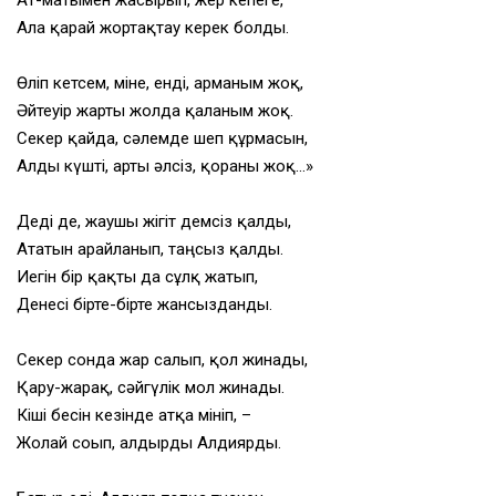
Ат-матымен жасырып, жер кепеге,
Алға қарай жортақтау керек болды.
Өліп кетсем, міне, енді, арманым жоқ,
Әйтеуір жарты жолда қалғаным жоқ.
Секер қайда, сәлемде шеп құрмасын,
Алды күшті, арты әлсіз, қорғаны жоқ…»
Деді де, жаушы жігіт демсіз қалды,
Ататын арайланып, таңсыз қалды.
Иегін бір қақты да сұлқ жатып,
Денесі бірте-бірте жансызданды.
Секер сонда жар салып, қол жинады,
Қару-жарақ, сәйгүлік мол жинады.
Кіші бесін кезінде атқа мініп, –
Жолай соғып, алдырды Алдиярды.