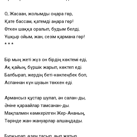
О, Жасаған, жолымды оңғара гөр,
Қате бассам, қатемді аңғара гөр!
Өткен шаққа оралып, будым белді,
Ұшқыр ойым, жан, сезім қармана гөр!
* * *
Бір мың жеті жүз он бірдің көктемі еді,
Ақ қайың, бүршік жарып, көктеп еді.
Балбырап, жердің беті-көкпеңбек боп,
Аспаннан күн шуағын төккен еді.
Армансыз құстар шулап, ән салған-ды,
Әніне қарағайлар тамсанған-ды.
Мақпалмен көмкерілген Жер-Ананың,
Төрінде жан-жануарлар алшаңдады.
Бұрқырап, өзен тасып, ағып жатыр,