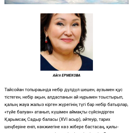
Айгүл ЕРМЕКОВА
Тайсойған топырағында небір дүлдүл шешен, аузымен құс
тістеген, небір ақын, алдаспанын ай нұрымен тоғыстырып,
қалың жауға жалғыз кірген жүрегінің түгі бар небір батырлар,
«түйе балуан» атанып, күшімен аймақты сүйсіндірген
Қарымсақ Садыр баласы (ХVI ғасыр), әйтеуір, тарих
шеңберіне еніп, көкжиегіне көз жібере бастасаң, қилы-