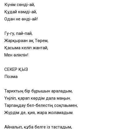
Күнім сөнді-ай,
Құдай көмді-ай,
Одан не өнді-ай!
Гу-гу, пай-пай,
Жарқыраған ақ Төрем,
Қасыма келіп жантай,
Мен өлікпін!
СЕКЕР ҚЫЗ
Поэма
Тарихтың бір бұрышын араладым,
Үңіліп, қарап көрдім дала маңын.
Тарпаңдау бел-белестің соқпағымен,
Жүрдім де, қия, жарға жоламадым.
Айналып, құба белге із тастадым,