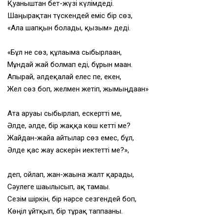
Қуаныштан бет-жүзі күлімдеді.
Шаңырақтан түскендей еміс бір сөз,
«Ала шапқын болады, қызым» деді.
«Бұл не сөз, құлағыма сыбырлаған,
Мұндай жай болмап еді, бұрын маған.
Апырай, әлдеқалай елес пе, екен,
Жел сөз боп, желмен жетіп, жымыңдаған»
Ата аруағы сыбырлап, ескертті ме,
Әлде, әлде, бір жаққа көш кетті ме?
Жайдан-жайға айтылар сөз емес, бұл,
Әлде қас жау ғаскерін иектетті ме?»,
деп, ойлап, жан-жағына жалт қарады,
Сәулеге шағылысып, ақ тамағы.
Сезім шіркін, бір нәрсе сезгендей боп,
Көңіл ұйтқып, бір тұрақ таппағаны.