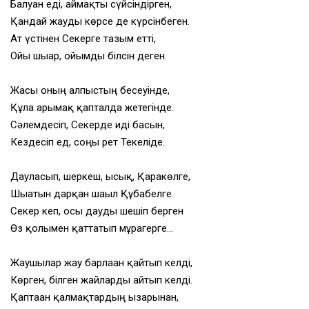
Балуан еді, аймақты сүйсіндірген,
Қандай жауды көрсе де күрсінбеген.
Ат үстінен Секерге тағзым етті,
Ойы шығар, ойымды білсін деген.
Жасы оның алпыстың бесеуінде,
Құла арғымақ қапталда жетегінде.
Сәлемдесіп, Секерде иді басын,
Кездесіп ед, соңғы рет Текеліде.
Дауласып, шеркеш, ысық, Қаракөлге,
Шығатын дарқан шағыл Құбабелге.
Секер кеп, осы дауды шешіп берген
Өз қолымен қаттатып мұрагерге…
Жаушылар жау барлаған қайтып келді,
Көрген, білген жайларды айтып келді.
Қаптаған қалмақтардың ызғарынан,