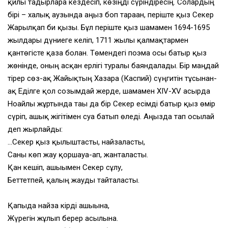
қилы тағдырларға кездесіп, көзіңді сүріндіресің. Солардың
бірі – халық аузында аңыз боп тараған, періште қыз Секер
Жарылқап би қызы. Бұл періште қыз шамамен 1694-1695
жылдары дүниеге келіп, 1711 жылғы қалмақтармен
қантөгісте қаза болған. Төмендегі поэма осы батыр қыз
жөнінде, оның асқан ерлігі туралы баяндалады. Бір маңдай
тірер сөз-ақ Жайықтың Хазарға (Каспий) сүңгитін тұсынан-
ақ Еділге қол созымдай жерде, шамамен XIV-XV ғасырда
Ноғайлы жұртында тағы да бір Секер есімді батыр қыз өмір
сүріп, ғашық жігітімен суға батып өледі. Аңызда тап осылай
деп жырлайды:
…Секер қыз қылыштасты, найзаласты,
Саны көп жау қоршауға-ап, жанталасты.
Қан кешіп, ғашығымен Секер сұлу,
Беттетпей, қалың жауды тайталасты.
Қапыда найза кірді ғашығына,
Жүрегін жұлып берер асылына.