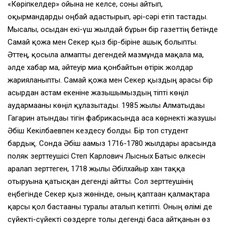
«Көріпкелдер» ойына не келсе, соны айтып,
оқырмандарды оңбай адастырып, әрі-сәрі етіп тастады.
Мысалы, осыдан екі-үш жылдай бұрын бір газеттің бетінде
Самай қожа мен Секер қыз бір-біріне ғашық болыпты.
Әттең, қосыла алмапты дегендей мазмұнда мақала ма,
әлде хабар ма, әйтеуір миға қонбайтын өтірік жолдар
жарияланыпты. Самай қожа мен Секер қыздың арасы бір
ғасырдан астам екеніне жазғышымыздың тіпті көңіл
аудармағаны көңіл құлазытады. 1985 жылы Алматыдағы
Гагарин атындағы тігін фабрикасында аса көрнекті жазушы
Әбіш Кекілбаевпен кездесу болды. Бір топ студент
бардық. Сонда Әбіш ағамыз 1716-1780 жылдары арасында
поляк зерттеушісі Степ Карлович Лысных Батыс өлкесін
аралап зерттеген, 1718 жылы Әбілхайыр хан таққа
отыруына қатысқан дегенді айтты. Сол зерттеушінің
еңбегінде Секер қыз жөнінде, оның қаптаған қалмақтарға
қарсы қол бастағаны туралы аталып кетіпті. Оның өлімі де
сүйекті-сүйекті сөздерге толы дегенді баса айтқанын өз