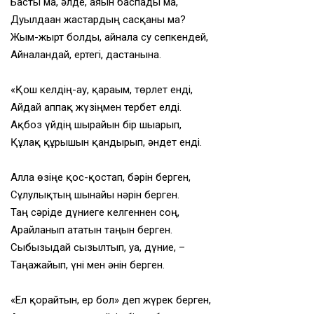
Басты ма, әлде, аяғын баспады ма,
Дуылдаған жастардың сасқаны ма?
Жым-жырт болды, айнала су сепкендей,
Айналғандай, ертегі, дастанына.
«Қош келдің-ау, қарағым, төрлет енді,
Айдай аппақ жүзіңмен тербет елді.
Ақбоз үйдің шырайын бір шығарып,
Құлақ құрышын қандырып, әндет енді.
Алла өзіңе қос-қостап, бәрін берген,
Сұлулықтың шынайы нәрін берген.
Таң сәріде дүниеге келгеннен соң,
Арайланып ататын таңын берген.
Сыбызғыдай сызылтып, уа, дүние, –
Таңғажайып, үні мен әнін берген.
«Ел қорғайтын, ер бол» деп жүрек берген,