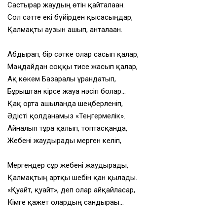
Састырар жаудың өтін қайталаған.
Сол сәтте екі бүйірден қысасыңдар,
Қалмақты аузын ашып, анталаған.
Абдырап, бір сәтке олар сасып қалар,
Маңдайдан соққы тисе жасып қалар,
Ақ көкем Базаралы ұрандатып,
Бұрыштан кірсе жауға нәсіп болар…
Қақ орта ашылғанда шеңберленіп,
Әдісті қолданамыз «Теңгермелік».
Айналып тұра қалып, топтасқанда,
Жебені жаудырады мерген келіп,
Мергендер сұр жебені жаудырады,
Қалмақтың артқы шебін қан қылады.
«Қуайт, қуайт», деп олар айқайласар,
Кімге қажет олардың сандырағы…