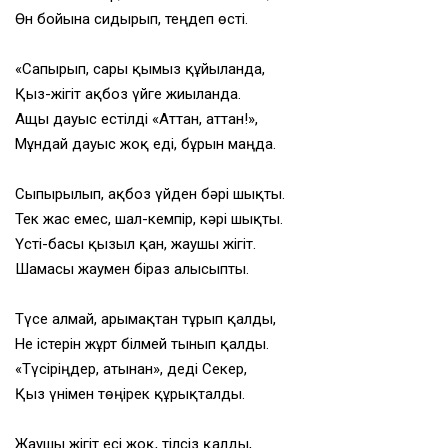
Өн бойына сидырып, теңдеп өсті.
«Сапырып, сары қымыз құйылғанда,
Қыз-жігіт ақбоз үйге жиылғанда.
Ащы дауыс естілді «Аттан, аттан!»,
Мұндай дауыс жоқ еді, бұрын маңда.
Сыпырылып, ақбоз үйден бәрі шықты.
Тек жас емес, шал-кемпір, кәрі шықты.
Үсті-басы қызыл қан, жаушы жігіт.
Шамасы жаумен біраз алысыпты.
Түсе алмай, арғымақтан тұрып қалды,
Не істерін жұрт білмей тынып қалды.
«Түсіріңдер, атынан», деді Секер,
Қыз үнімен төңірек құрықталды.
Жаушы жігіт есі жоқ, тілсіз қалды,