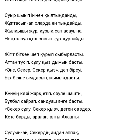
Суыр шығып інінен қылтыңдайды,
Жұптасып-ап оларда ән тыңдайды.
Жылқышы жүр, құрық сап асауына,
Ноқталауға қол созып құр-құрлайды.
Жігіт біткен шеп құрып сыбырласты,
Аттан түсіп, сұлу қыз дымын басты.
«Әне, Секер, Секер қыз», деп біреуі, –
Бір-біріне ымдасып, жымыңдасты.
Күннің көзі жарқ етіп, сәуле шашты,
Бұлбұл сайрап, сандуғаш әнге басты.
«Секер сұлу, Секер қыз», деген сөздер,
Кете барды, аралап, алты Алашты.
Сұлуын-ай, Секердің айдан аппақ,