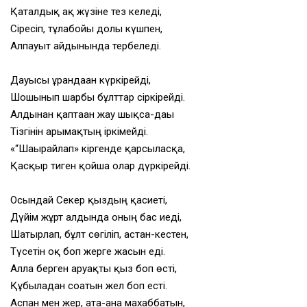
Қаталдық ақ жүзіне тез келеді,
Сіресіп, тұлабойы долы күшпен,
Алпауыт айдынында тербеледі.
Дауысы ұрандаған күркірейді,
Шошынып шарбы бұлттар сіркірейді.
Алдынан қаптаған жау шықса-дағы
Тізгінін арғымақтың іркімейді.
«“Шағырайлап» кіргенде қарсыласқа,
Қасқыр тиген қойша олар дүркірейді.
Осындай Секер қыздың қасиеті,
Дүйім жұрт алдында оның бас иеді,
Шатырлап, бұлт сөгіліп, астан-кестен,
Түсетін оқ боп жерге жасын еді.
Алла берген аруақты қыз боп өсті,
Құбыладан соғатын жел боп есті.
Аспан мен жер, ата-ана махаббатын,