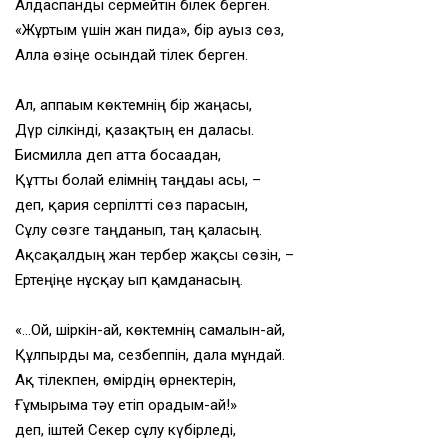
Алдаспанды сермейтін білек берген.
«Жұртым үшін жан пида», бір ауыз сөз,
Алла өзіңе осындай тілек берген.
Ал, аппағым көктемнің бір жаңасы,
Дүр сілкінді, қазақтың ен даласы.
Бисмилла деп атта босағадан,
Құтты болғай елімнің таңдағы асы, –
деп, қария серпілтті сөз парасын,
Сұлу сөзге таңданып, таң қаласың.
Ақсақалдың жан тербер жақсы сөзін, –
Ертеңіңе нұсқау ғып қамданасың.
«…Ой, шіркін-ай, көктемнің самалын-ай,
Құлпырды ма, сезбеппін, дала мұндай.
Ақ тілекпен, өмірдің өрнектерін,
Ғұмырыма тәу етіп орадым-ай!»
деп, іштей Секер сұлу күбірледі,