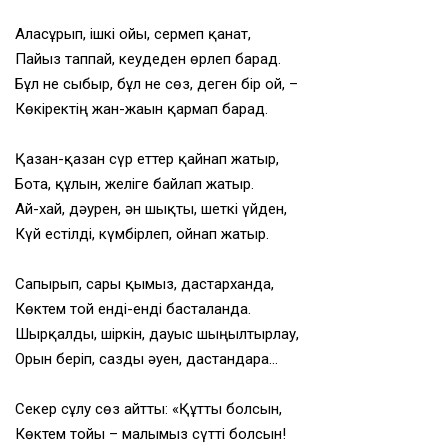
Аласұрып, ішкі ойы, сермеп қанат,
Пайыз таппай, кеудеден өрлеп барад.
Бұл не сыбыр, бұл не сөз, деген бір ой, –
Көкіректің жан-жағын қармап барад.
Қазан-қазан сүр еттер қайнап жатыр,
Бота, құлын, желіге байлап жатыр.
Ай-хай, дәурен, ән шықты, шеткі үйден,
Күй естілді, күмбірлеп, ойнап жатыр.
Сапырып, сары қымыз, дастарханда,
Көктем той енді-енді басталғанда.
Шырқалды, шіркін, дауыс шыңылтырлау,
Орын беріп, сазды әуен, дастандарға…
Секер сұлу сөз айтты: «Құтты болсын,
Көктем тойы – малымыз сүтті болсын!