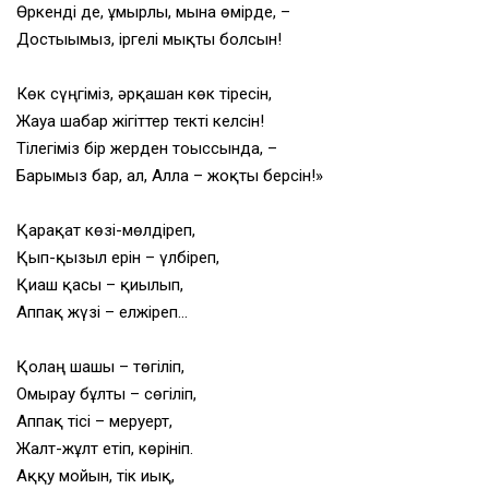
Өркенді де, ғұмырлы, мына өмірде, –
Достығымыз, іргелі мықты болсын!
Көк сүңгіміз, әрқашан көк тіресін,
Жауға шабар жігіттер текті келсін!
Тілегіміз бір жерден тоғыссында, –
Барымыз бар, ал, Алла – жоқты берсін!»
Қарақат көзі-мөлдіреп,
Қып-қызыл ерін – үлбіреп,
Қиғаш қасы – қиылып,
Аппақ жүзі – елжіреп…
Қолаң шашы – төгіліп,
Омырау бұлты – сөгіліп,
Аппақ тісі – меруерт,
Жалт-жұлт етіп, көрініп.
Аққу мойын, тік иық,