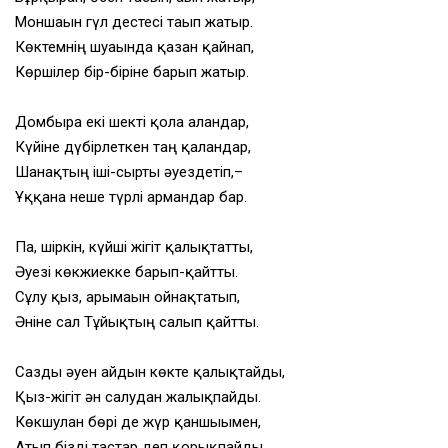
Моншағын гүл дестесі тағып жатыр.
Көктемнің шуағында қазан қайнап,
Көршілер бір-біріне барып жатыр.
Домбыра екі шекті қолға алғандар,
Күйіне дүбірлеткен таң қалғандар,
Шанақтың іші-сырты әуездетіп,–
Ұққанға неше түрлі армандар бар.
Па, шіркін, күйші жігіт қалықтатты,
Әуезі көкжиекке барып-қайтты.
Сұлу қыз, арғымағын ойнақтатып,
Әніне сал Тұйықтың салып қайтты.
Сазды әуен айдын көкте қалықтайды,
Қыз-жігіт ән салудан жалықпайды.
Көкшулан бөрі де жүр қаншығымен,
Атып бізді тастар деп қорықпайды.