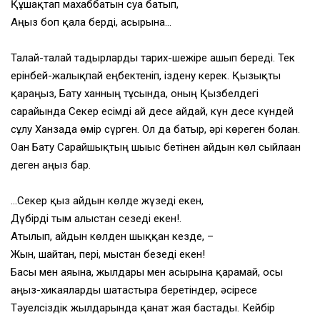
Құшақтап махаббатын суға батып,
Аңыз боп қала берді, ғасырына…
Талай-талай тағдырларды тарих-шежіре ашып береді. Тек
ерінбей-жалықпай еңбектеніп, іздену керек. Қызықты
қараңыз, Бату ханның тұсында, оның Қызбелдегі
сарайында Секер есімді ай десе айдай, күн десе күндей
сұлу Ханзада өмір сүрген. Ол да батыр, әрі көреген болған.
Оған Бату Сарайшықтың шығыс бетінен айдын көл сыйлаған
деген аңыз бар.
…Секер қыз айдын көлде жүзеді екен,
Дүбірді тым алыстан сезеді екен!.
Атылып, айдын көлден шыққан кезде, –
Жын, шайтан, пері, мыстан безеді екен!
Басы мен аяғына, жылдары мен ғасырына қарамай, осы
аңыз-хикаяларды шатастыра беретіндер, әсіресе
Тәуелсіздік жылдарында қанат жая бастады. Кейбір