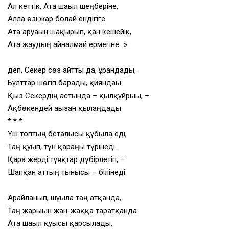
Ал кеттік, Ата шағыл шеңберіне,
Алла өзі жар болғай ендігіге.
Ата аруағын шақырып, қан кешейік,
Ата жаудың айналмай ермегіне…»
деп, Секер сөз айтты да, ұрандады,
Бұлттар шөгіп барады, қияндағы.
Қыз Секердің астында – қылқұйрығы, –
Ақбөкендей ағызған қылаңдады.
* * *
Үш топтың беталысы құбыла еді,
Таң қуып, түн қараңғы түрінеді.
Қара жерді тұяқтар дүбірлетіп, –
Шапқан аттың тынысы – білінеді.
Арайланып, шұғыла таң атқанда,
Таң жарығын жан-жаққа таратқанда.
Ата шағыл қуысы қарсылады,