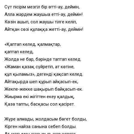
Сүт пісірім мезгіл бір өтті-ау, деймін,
Алла жәрдем жаушыға етті-ау, деймін!
Көзін ашып, сол жаушы тілге келіп,
Айтқан сөзі құлаққа жетті-ау, деймін!
«Қаптап келед, қалмақтар,
қаптап келед,
Жолда не бар, бәрінде таптап келед.
«Жаман қазақ сүйретіп, ат көтіне,
құл қыламыз», дегенді қақсап келед.
Айтақырда шеп құрып айқасып-ек,
Жекпе-жекке шақырып байқасып-ек.
Жиырма екі жігіттен екеу қалдық,
Қаза тапты, басқасы сол қасірет.
Жүре алмады, жолдасым бөгет болды,
Кірген найза санына себеп болды.