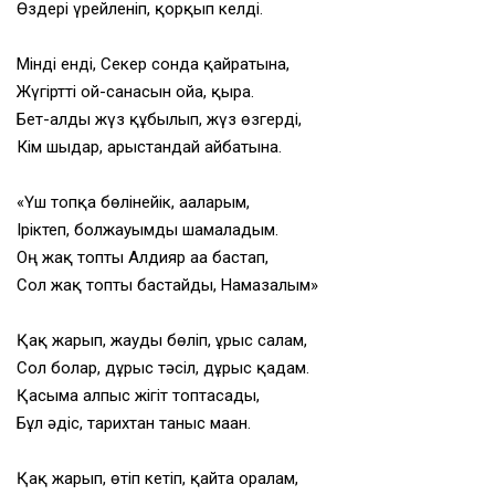
Өздері үрейленіп, қорқып келді.
Мінді енді, Секер сонда қайратына,
Жүгіртті ой-санасын ойға, қырға.
Бет-алды жүз құбылып, жүз өзгерді,
Кім шыдар, арыстандай айбатына.
«Үш топқа бөлінейік, ағаларым,
Іріктеп, болжауымды шамаладым.
Оң жақ топты Алдияр аға бастап,
Сол жақ топты бастайды, Намазалым»
Қақ жарып, жауды бөліп, ұрыс салам,
Сол болар, дұрыс тәсіл, дұрыс қадам.
Қасыма алпыс жігіт топтасады,
Бұл әдіс, тарихтан таныс маған.
Қақ жарып, өтіп кетіп, қайта оралам,