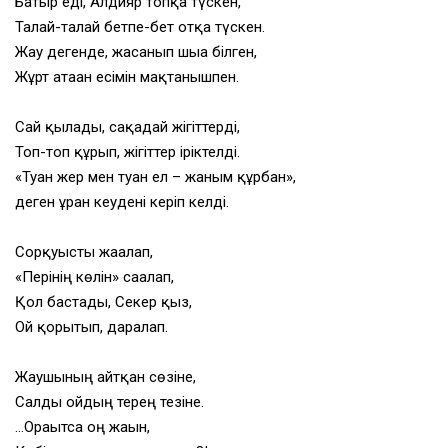
Батыр еді, Алдияр топқа түскен,
Талай-талай бетпе-бет отқа түскен.
Жау дегенде, жасанып шыға білген,
Жұрт атаған есімін мақтанышпен.
Сай қылады, сақадай жігіттерді,
Топ-топ құрып, жігіттер іріктелді.
«Туған жер мен туған ел – жаным құрбан»,
деген ұран кеудені керіп келді.
Сорқуысты жағалап,
«Перінің көлін» сағалап,
Қол бастады, Секер қыз,
Ой қорытып, даралап.
Жаушының айтқан сөзіне,
Салды ойдың терең тезіне.
…Орағытса оң жағын,