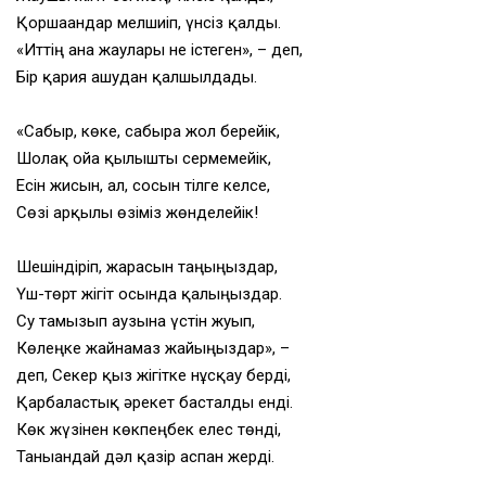
Қоршағандар мелшиіп, үнсіз қалды.
«Иттің ғана жаулары не істеген», – деп,
Бір қария ашудан қалшылдады.
«Сабыр, көке, сабырға жол берейік,
Шолақ ойға қылышты сермемейік,
Есін жисын, ал, сосын тілге келсе,
Сөзі арқылы өзіміз жөнделейік!
Шешіндіріп, жарасын таңыңыздар,
Үш-төрт жігіт осында қалыңыздар.
Су тамызып аузына үстін жуып,
Көлеңке жайнамаз жайыңыздар», –
деп, Секер қыз жігітке нұсқау берді,
Қарбаластық әрекет басталды енді.
Көк жүзінен көкпеңбек елес төнді,
Танығандай дәл қазір аспан жерді.