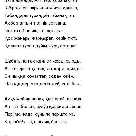
Бата алмады, жігіттер, қорғалақтап.
Кібіртектеп, шіркіннің мысы қашып,
Табандары тұрғандай тайғанақтап.
Ақбоз аттың тізгінін ұстағанға,
Ізет етті бас иіп, қысқа ғана.
Қос жанары жарқырап, көзін тікті,
Қоршап тұрған дүйім жұрт, астанаға.
Шұбатылған ақ көйлек жерді сызды,
Ақ көгершін қалықтап, көрді қызды.
Оң иыққа қонақтап, содан кейін,
«Көрдіңдер ме» дегендей, енді бізді.
Аққу мойын аппақ қыз арай шашқан,
Аң-таң болып, сұлуға қарайды аспан.
Пері ме, әлде, сұңғыла періште ме,
Көрінбейді іздері аяқ басқан.