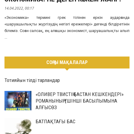
14.04.2022, 00:17
«Экономика» термині грек тілінен еркін аударғанда
«шаруашылықты жүргізудің негізгі ережелері» дегенді білдіретінін
білеміз. Соған салсақ, ең алғашқы экономист, шаруашалықты алып
...
СОҢҒЫ МАҚАЛАЛАР
Тотияйын тілді тарландар
«ОЛИВЕР ТВИСТІҢ БАСТАН КЕШКЕНДЕРІ»
РОМАНЫНЫҢ ҮШІНШІ БАСЫЛЫМЫНА
АЛҒЫСӨЗ
БАТПАҚТАҒЫ БАС