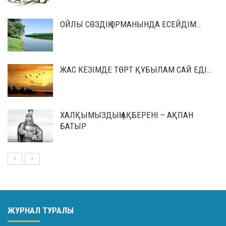
ОЙЛЫ СӨЗДІҢ ОРМАНЫНДА ЕСЕЙДІМ…
ЖАС КЕЗІМДЕ ТӨРТ ҚҰБЫЛАМ САЙ ЕДІ…
ХАЛҚЫМЫЗДЫҢ АҚБЕРЕНІ – АҚПАН
БАТЫР
ЖУРНАЛ ТУРАЛЫ