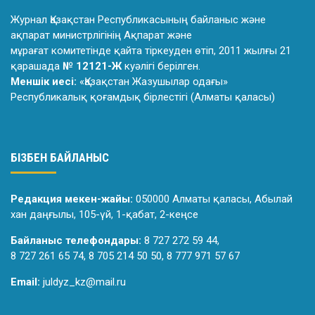
Журнал Қазақстан Республикасының байланыс және
ақпарат министрлiгiнiң Ақпарат және
мұрағат комитетiнде қайта тiркеуден өтiп, 2011 жылғы 21
қарашада
№ 12121-Ж
куәлiгi берiлген.
Меншік иесі:
«Қазақстан Жазушылар одағы»
Республикалық қоғамдық бірлестігі (Алматы қаласы)
БІЗБЕН БАЙЛАНЫС
Редакция мекен-жайы:
050000 Алматы қаласы, Абылай
хан даңғылы, 105-үй, 1-қабат, 2-кеңсе
Байланыс телефондары:
8 727 272 59 44,
8 727 261 65 74, 8 705 214 50 50, 8 777 971 57 67
Email:
juldyz_kz@mail.ru