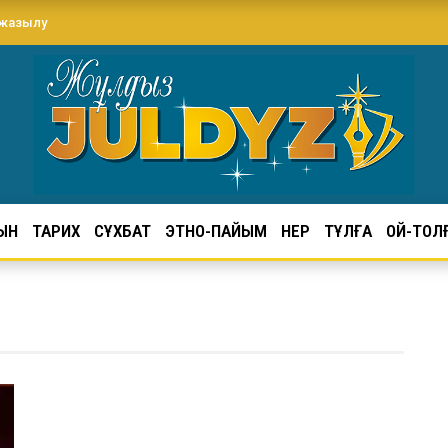
 жазылу
ЫН
ТАРИХ
СҰХБАТ
ЭТНО-ПАЙЫМ
ӨНЕР
ТҰЛҒА
ОЙ-ТОЛ