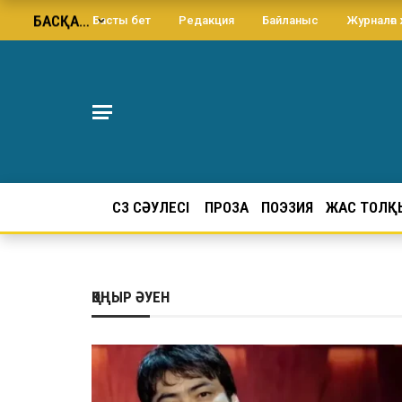
БАСҚА…
Басты бет
Редакция
Байланыс
Журналға
СӨЗ СӘУЛЕСІ
ПРОЗА
ПОЭЗИЯ
ЖАС ТОЛҚ
ҚОҢЫР ӘУЕН