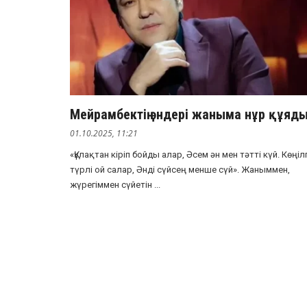
Мейрамбектің әндері жаныма нұр құяд
01.10.2025, 11:21
«Құлақтан кіріп бойды алар, Әсем ән мен тәтті күй. Көңіл
түрлі ой салар, Әнді сүйсең менше сүй». Жаныммен,
жүрегіммен сүйетін ...