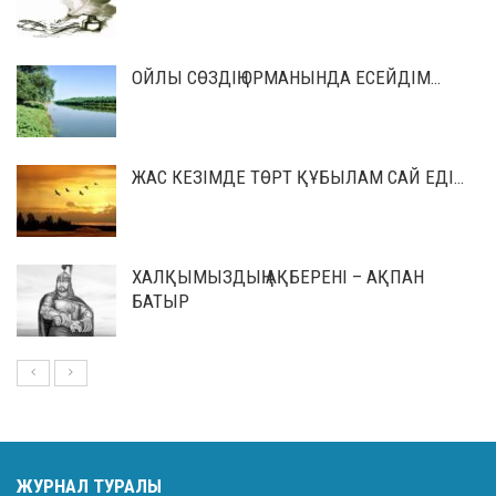
ОЙЛЫ СӨЗДІҢ ОРМАНЫНДА ЕСЕЙДІМ…
ЖАС КЕЗІМДЕ ТӨРТ ҚҰБЫЛАМ САЙ ЕДІ…
ХАЛҚЫМЫЗДЫҢ АҚБЕРЕНІ – АҚПАН
БАТЫР
ЖУРНАЛ ТУРАЛЫ