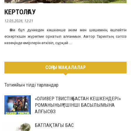
КЕРТОЛҒАУ
12.05.2026, 12:21
Өзім бұл дүниеден көшкенше әкем мен шешемнің өшпейтін
ескерткішін жүрегіме орнатып алғанмын. Автор Тарихтың сәтсіз
кезеңінде өмірлерін өткізіп, сұрқай ...
СОҢҒЫ МАҚАЛАЛАР
Тотияйын тілді тарландар
«ОЛИВЕР ТВИСТІҢ БАСТАН КЕШКЕНДЕРІ»
РОМАНЫНЫҢ ҮШІНШІ БАСЫЛЫМЫНА
АЛҒЫСӨЗ
БАТПАҚТАҒЫ БАС