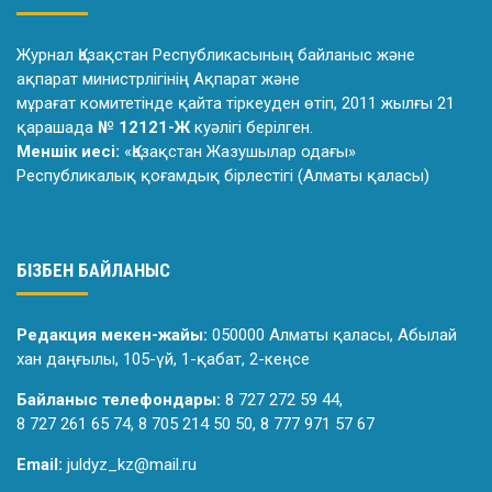
Журнал Қазақстан Республикасының байланыс және
ақпарат министрлiгiнiң Ақпарат және
мұрағат комитетiнде қайта тiркеуден өтiп, 2011 жылғы 21
қарашада
№ 12121-Ж
куәлiгi берiлген.
Меншік иесі:
«Қазақстан Жазушылар одағы»
Республикалық қоғамдық бірлестігі (Алматы қаласы)
БІЗБЕН БАЙЛАНЫС
Редакция мекен-жайы:
050000 Алматы қаласы, Абылай
хан даңғылы, 105-үй, 1-қабат, 2-кеңсе
Байланыс телефондары:
8 727 272 59 44,
8 727 261 65 74, 8 705 214 50 50, 8 777 971 57 67
Email:
juldyz_kz@mail.ru