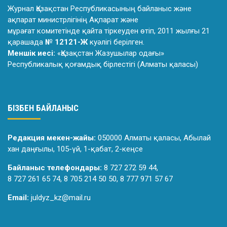
Журнал Қазақстан Республикасының байланыс және
ақпарат министрлiгiнiң Ақпарат және
мұрағат комитетiнде қайта тiркеуден өтiп, 2011 жылғы 21
қарашада
№ 12121-Ж
куәлiгi берiлген.
Меншік иесі:
«Қазақстан Жазушылар одағы»
Республикалық қоғамдық бірлестігі (Алматы қаласы)
БІЗБЕН БАЙЛАНЫС
Редакция мекен-жайы:
050000 Алматы қаласы, Абылай
хан даңғылы, 105-үй, 1-қабат, 2-кеңсе
Байланыс телефондары:
8 727 272 59 44,
8 727 261 65 74, 8 705 214 50 50, 8 777 971 57 67
Email:
juldyz_kz@mail.ru