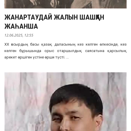
ЖАНАРТАУДАЙ ЖАЛЫН ШАШҚАН
ЖАҺАНША
12.06.2025, 12:55
ХХ ғасырдың басы қазақ даласының кез келген өлкесінде, кез
келген бұрышында орыс отаршылдық саясатына қарсылық
әрекет өршіген үстіне өрши түсті. ...