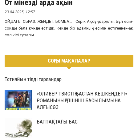
От мінезді арда ақын
23.04.2025, 12:57
ОЙДАҒЫ ОБРАЗ. ЖЕНДЕТ. БОМБА… Серік Ақсұңқарұлы. Бұл есім-
сойды бала күнде естідік. Кейде бір адамның есімін естігеннен-ақ
сол кісі туралы ...
СОҢҒЫ МАҚАЛАЛАР
Тотияйын тілді тарландар
«ОЛИВЕР ТВИСТІҢ БАСТАН КЕШКЕНДЕРІ»
РОМАНЫНЫҢ ҮШІНШІ БАСЫЛЫМЫНА
АЛҒЫСӨЗ
БАТПАҚТАҒЫ БАС