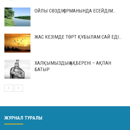
ОЙЛЫ СӨЗДІҢ ОРМАНЫНДА ЕСЕЙДІМ…
ЖАС КЕЗІМДЕ ТӨРТ ҚҰБЫЛАМ САЙ ЕДІ…
ХАЛҚЫМЫЗДЫҢ АҚБЕРЕНІ – АҚПАН
БАТЫР
ЖУРНАЛ ТУРАЛЫ