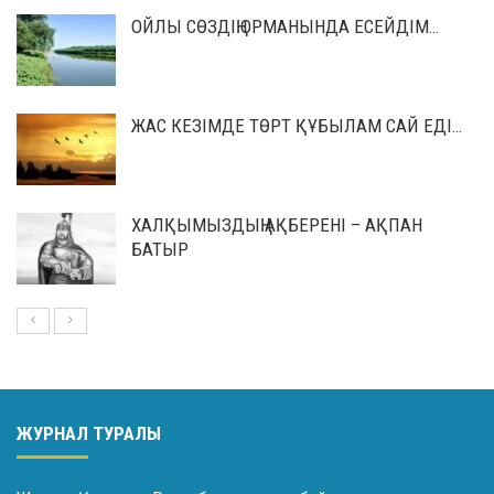
ОЙЛЫ СӨЗДІҢ ОРМАНЫНДА ЕСЕЙДІМ…
ЖАС КЕЗІМДЕ ТӨРТ ҚҰБЫЛАМ САЙ ЕДІ…
ХАЛҚЫМЫЗДЫҢ АҚБЕРЕНІ – АҚПАН
БАТЫР
ЖУРНАЛ ТУРАЛЫ