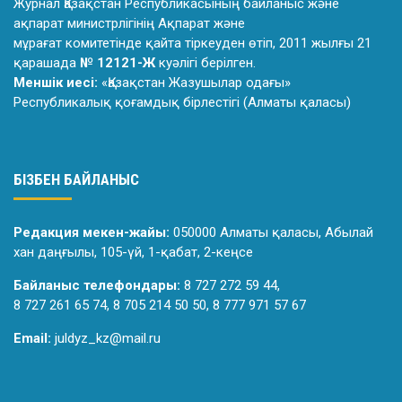
Журнал Қазақстан Республикасының байланыс және
ақпарат министрлiгiнiң Ақпарат және
мұрағат комитетiнде қайта тiркеуден өтiп, 2011 жылғы 21
қарашада
№ 12121-Ж
куәлiгi берiлген.
Меншік иесі:
«Қазақстан Жазушылар одағы»
Республикалық қоғамдық бірлестігі (Алматы қаласы)
БІЗБЕН БАЙЛАНЫС
Редакция мекен-жайы:
050000 Алматы қаласы, Абылай
хан даңғылы, 105-үй, 1-қабат, 2-кеңсе
Байланыс телефондары:
8 727 272 59 44,
8 727 261 65 74, 8 705 214 50 50, 8 777 971 57 67
Email:
juldyz_kz@mail.ru