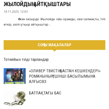
ЖЫЛОЙДЫҢ АЙТҚЫШТАРЫ
18.11.2025, 12:03
Өткен ғасырда Жылойда ойы орамды, сөзі салмақты, тілі
өткір, әзілі ұтқыр айтқыштар ...
СОҢҒЫ МАҚАЛАЛАР
Тотияйын тілді тарландар
«ОЛИВЕР ТВИСТІҢ БАСТАН КЕШКЕНДЕРІ»
РОМАНЫНЫҢ ҮШІНШІ БАСЫЛЫМЫНА
АЛҒЫСӨЗ
БАТПАҚТАҒЫ БАС