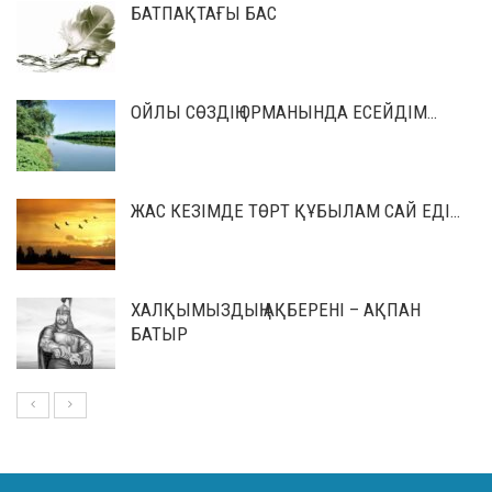
БАТПАҚТАҒЫ БАС
ОЙЛЫ СӨЗДІҢ ОРМАНЫНДА ЕСЕЙДІМ…
ЖАС КЕЗІМДЕ ТӨРТ ҚҰБЫЛАМ САЙ ЕДІ…
ХАЛҚЫМЫЗДЫҢ АҚБЕРЕНІ – АҚПАН
БАТЫР