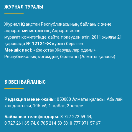
ЖУРНАЛ ТУРАЛЫ
Журнал Қазақстан Республикасының байланыс және
ақпарат министрлiгiнiң Ақпарат және
мұрағат комитетiнде қайта тiркеуден өтiп, 2011 жылғы 21
қарашада
№ 12121-Ж
куәлiгi берiлген.
Меншік иесі:
«Қазақстан Жазушылар одағы»
Республикалық қоғамдық бірлестігі (Алматы қаласы)
БІЗБЕН БАЙЛАНЫС
Редакция мекен-жайы:
050000 Алматы қаласы, Абылай
хан даңғылы, 105-үй, 1-қабат, 2-кеңсе
Байланыс телефондары:
8 727 272 59 44,
8 727 261 65 74, 8 705 214 50 50, 8 777 971 57 67