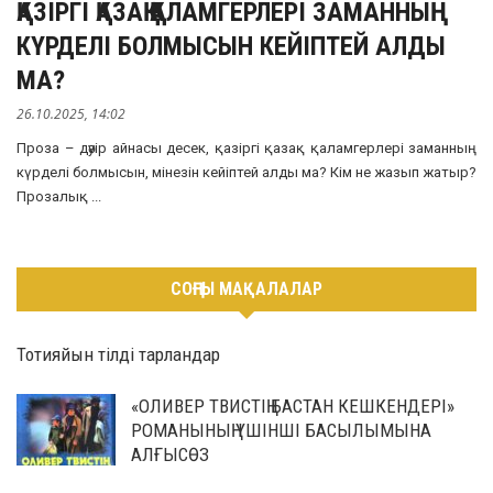
ҚАЗІРГІ ҚАЗАҚ ҚАЛАМГЕРЛЕРІ ЗАМАННЫҢ
КҮРДЕЛІ БОЛМЫСЫН КЕЙІПТЕЙ АЛДЫ
МА?
26.10.2025, 14:02
Проза – дәуір айнасы десек, қазіргі қазақ қаламгерлері заманның
күрделі болмысын, мінезін кейіптей алды ма? Кім не жазып жатыр?
Прозалық ...
СОҢҒЫ МАҚАЛАЛАР
Тотияйын тілді тарландар
«ОЛИВЕР ТВИСТІҢ БАСТАН КЕШКЕНДЕРІ»
РОМАНЫНЫҢ ҮШІНШІ БАСЫЛЫМЫНА
АЛҒЫСӨЗ