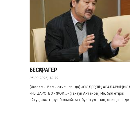
БЕСҚАРАГЕР
05.03.2026, 10:39
(Жалғасы. Басы өткен санда) «СІЗДЕРДІҢ АРАЛАРЫҢЫЗ
«РЫЦАРСТВО» ЖОҚ…» (Тахауи Ахтанов) Иә, бұл өтірік
айтуға, жалтаруға болмайтын, бүкіл ұлттың, оның ішінде .