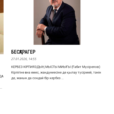
БЕСҚАРАГЕР
27.01.2026, 14:55
КЕРБЕЗ КІРПИЯЗДЫҢ МЫСТЫ МИЫҒЫ (Ғабит Мүсірепов)
Кірпігіне ғана емес, жандүниесіне де қылау түсірмей, тәнін
ДА
де, жанын да сондай бір кербез ...
..