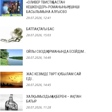
«ОЛИВЕР ТВИСТІҢ БАСТАН
КЕШКЕНДЕРІ» РОМАНЫНЫҢ ҮШІНШІ
БАСЫЛЫМЫНА АЛҒЫСӨЗ
29.07.2026, 12:41
БАТПАҚТАҒЫ БАС
28.07.2026, 15:03
ОЙЛЫ СӨЗДІҢ ОРМАНЫНДА ЕСЕЙДІМ…
28.07.2026, 14:49
ЖАС КЕЗІМДЕ ТӨРТ ҚҰБЫЛАМ САЙ
ЕДІ…
28.07.2026, 14:45
ХАЛҚЫМЫЗДЫҢ АҚБЕРЕНІ – АҚПАН
БАТЫР
28.07.2026, 11:28