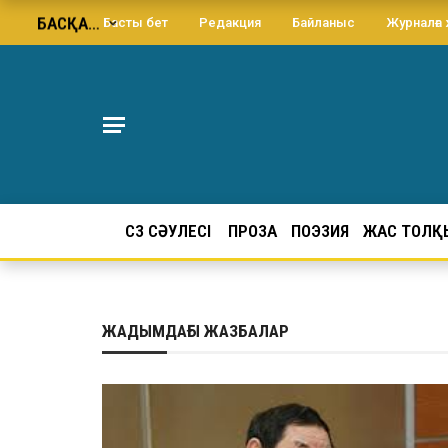
БАСҚА…
Басты бет
Редакция
Байланыс
Журналға
СӨЗ СӘУЛЕСІ
ПРОЗА
ПОЭЗИЯ
ЖАС ТОЛҚ
ЖАДЫМДАҒЫ ЖАЗБАЛАР