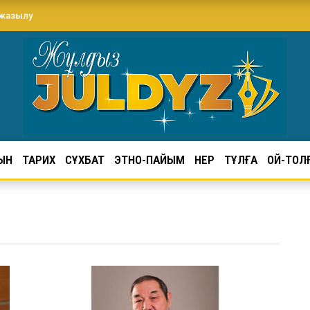
 жазылу
ЫН
ТАРИХ
СҰХБАТ
ЭТНО-ПАЙЫМ
ӨНЕР
ТҰЛҒА
ОЙ-ТОЛ