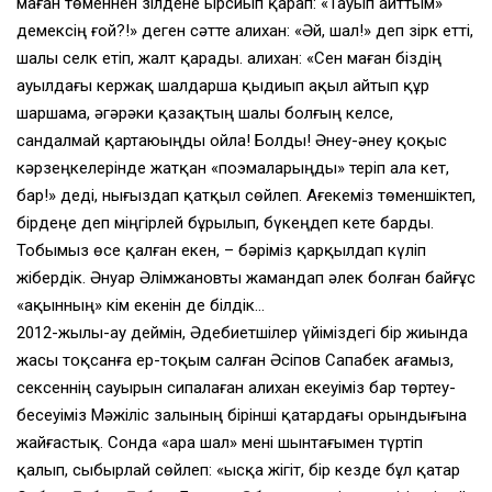
маған төменнен зілдене ырсиып қарап: «Тауып айттым»
демексің ғой?!» деген сәтте Қалихан: «Әй, шал!» деп зірк етті,
шалы селк етіп, жалт қарады. Қалихан: «Сен маған біздің
ауылдағы кержақ шалдарша қыдиып ақыл айтып құр
шаршама, әгәрәки қазақтың шалы болғың келсе,
сандалмай қартаюыңды ойла! Болды! Әнеу-әнеу қоқыс
кәрзеңкелерінде жатқан «поэмаларыңды» теріп ала кет,
бар!» деді, нығыздап қатқыл сөйлеп. Ағекеміз төменшіктеп,
бірдеңе деп міңгірлей бұрылып, бүкеңдеп кете барды.
Тобымыз өсе қалған екен, – бәріміз қарқылдап күліп
жібердік. Әнуар Әлімжановты жамандап әлек болған байғұс
«ақынның» кім екенін де білдік…
2012-жылы-ау деймін, Әдебиетшілер үйіміздегі бір жиында
жасы тоқсанға ер-тоқым салған Әсіпов Сапабек ағамыз,
сексеннің сауырын сипалаған Қалихан екеуіміз бар төртеу-
бесеуіміз Мәжіліс залының бірінші қатардағы орындығына
жайғастық. Сонда «Қара шал» мені шынтағымен түртіп
қалып, сыбырлай сөйлеп: «Қысқа жігіт, бір кезде бұл қатар