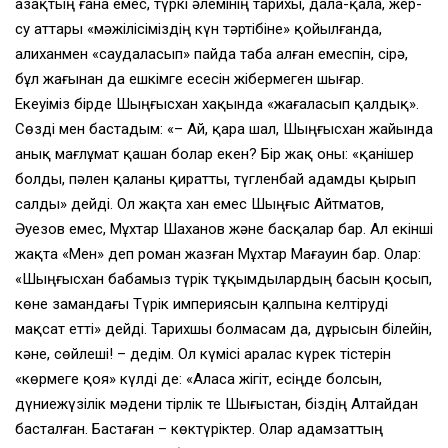
Қазақтың ғана емес, түркі әлемінің тарихы, дала-қала, жер-
су аттары «мәжілісіміздің күн тәртібіне» қойылғанда,
Қалиханмен «саудаласып» пайда таба алған емеспін, сірә,
бұл жағынан да ешкімге есесін жібермеген шығар.
Екеуіміз бірде Шыңғысхан хақында «жағаласып қалдық».
Сөзді мен бастадым: «– Ай, қара шал, Шыңғысхан жайында
анық мағлұмат қашан болар екен? Бір жақ оны: «қанішер
болды, пәлен қаланы қиратты, түгленбай адамды қырып
салды» дейді. Ол жақта хан емес Шыңғыс Айтматов,
Әуезов емес, Мұхтар Шаханов және басқалар бар. Ал екінші
жақта «Мен» деп роман жазған Мұхтар Мағауин бар. Олар:
«Шыңғысхан бабамыз түрік тұқымдылардың басын қосып,
көне замандағы Түрік империясын қалпына келтіруді
мақсат етті» дейді. Тарихшы болмасам да, дұрысын білейін,
кәне, сөйлеші! – дедім. Ол күмісі аралас күрек тістерін
«көрмеге қоя» күлді де: «Аласа жігіт, есіңде болсын,
дүниежүзілік мәдени тірлік те Шығыстан, біздің Алтайдан
басталған. Бастаған – көктүріктер. Олар адамзаттың