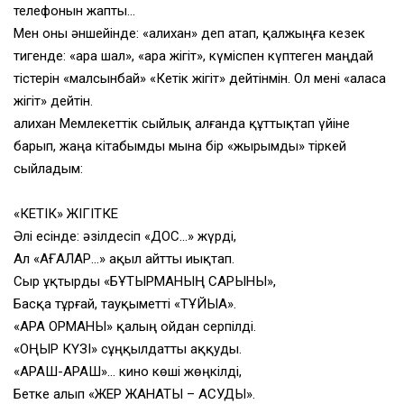
телефонын жапты…
Мен оны әншейінде: «Қалихан» деп атап, қалжыңға кезек
тигенде: «Қара шал», «Қара жігіт», күміспен күптеген маңдай
тістерін «малсынбай» «Кетік жігіт» дейтінмін. Ол мені «аласа
жігіт» дейтін.
Қалихан Мемлекеттік сыйлық алғанда құттықтап үйіне
барып, жаңа кітабымды мына бір «жырымды» тіркей
сыйладым:
«КЕТІК» ЖІГІТКЕ
Әлі есінде: әзілдесіп «ДОС…» жүрді,
Ал «АҒАЛАР…» ақыл айтты иықтап.
Сыр ұқтырды «БҰҚТЫРМАНЫҢ САРЫНЫ»,
Басқа тұрғай, тауқыметті «ТҰЙЫҚҚА».
«ҚАРА ОРМАНЫ» қалың ойдан серпілді.
«ҚОҢЫР КҮЗІ» сұңқылдатты аққуды.
«ҚАРАШ-ҚАРАШ»… кино көші жөңкілді,
Бетке алып «ЖЕР ЖАНАТЫ – АҚСУДЫ».