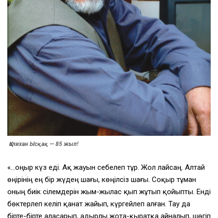
Қалихан Ысқақ — 85 жыл!
«…Қоңыр күз еді. Ақ жауын себелеп тұр. Жол лайсаң. Алтай
өңірінің ең бір жүдең шағы, көңілсіз шағы. Соқыр тұман
оның биік сілемдерін жым-жылас қып жұтып қойыпты. Енді
бөктерлеп келіп қанат жайып, күргейлеп алған. Тау да
бірте-бірте аласарып, адырлы жота-қыратқа айналып, шөгіп