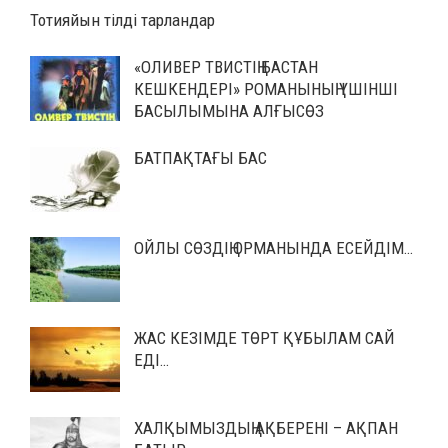
Тотияйын тілді тарландар
«ОЛИВЕР ТВИСТІҢ БАСТАН
КЕШКЕНДЕРІ» РОМАНЫНЫҢ ҮШІНШІ
БАСЫЛЫМЫНА АЛҒЫСӨЗ
БАТПАҚТАҒЫ БАС
ОЙЛЫ СӨЗДІҢ ОРМАНЫНДА ЕСЕЙДІМ…
ЖАС КЕЗІМДЕ ТӨРТ ҚҰБЫЛАМ САЙ
ЕДІ…
ХАЛҚЫМЫЗДЫҢ АҚБЕРЕНІ – АҚПАН