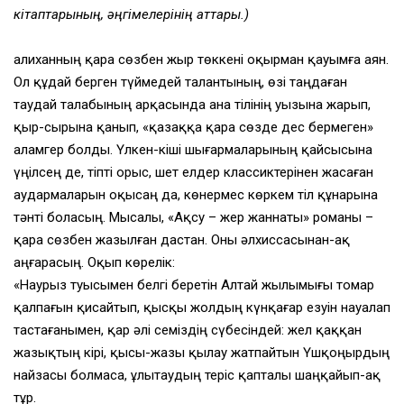
кітаптарының, әңгімелерінің аттары.)
Қалиханның қара сөзбен жыр төккені оқырман қауымға аян.
Ол құдай берген түймедей талантының, өзі таңдаған
таудай талабының арқасында ана тілінің уызына жарып,
қыр-сырына қанып, «қазаққа қара сөзде дес бермеген»
Қаламгер болды. Үлкен-кіші шығармаларының қайсысына
үңілсең де, тіпті орыс, шет елдер классиктерінен жасаған
аудармаларын оқысаң да, көнермес көркем тіл құнарына
тәнті боласың. Мысалы, «Ақсу – жер жаннаты» романы –
қара сөзбен жазылған дастан. Оны әлхиссасынан-ақ
аңғарасың. Оқып көрелік:
«Наурыз туысымен белгі беретін Алтай жылымығы томар
қалпағын қисайтып, қысқы жолдың күнқағар езуін науалап
тастағанымен, қар әлі семіздің сүбесіндей: жел қаққан
жазықтың кірі, қысы-жазы қылау жатпайтын Үшқоңырдың
найзасы болмаса, ұлытаудың теріс қапталы шаңқайып-ақ
тұр.