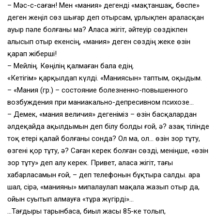
– Мәс-с-саған! Мен «мания» дегенді «мақтаншақ, бөспе»
деген жеңіл сөз шығар деп отырсам, ұрлықпен араласқан
ауыр пәле болғаны ма? Аласа жігіт, әйтеуір сөздікпен
алысып отыр екенсің, «мания» деген сөздің жеке өзін
қарап жіберші!
– Мейлің. Көңілің қалмаған бала едің.
«Кетігім» қарқылдап күлді. «Маниясын» таптым, оқыдым.
– «Мания (гр.) – состояние болезненно-повышенного
возбуждения при маниакально-депресивном психозе…
– Демек, «мания величия» дегеніміз – өзін басқалардан
әлдеқайда ақылдымын деп білу болды ғой, ә? Қазақ тілінде
тоқ етері қалай болғаны сонда? Ол ма, ол… өзін зор тұту,
өзгені қор тұту, ә? Саған керек болған сөзді, меніңше, «өзін
зор тұту» деп алу керек. Привет, аласа жігіт, тағы
хабарласамын ғой, – деп телефонын бұқтыра салды. Қара
шал, сірә, «манияны» мипалаулап мақала жазып отыр да,
ойын суытып алмауға «тұра жүгірді»…
…Тағдыры тарынбаса, биыл жасы 85-ке толып,