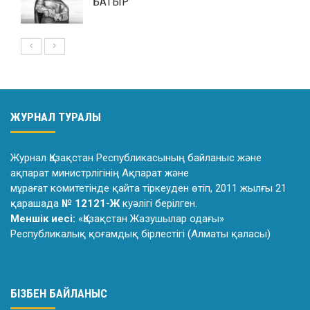
БАТЫР
ЖУРНАЛ ТУРАЛЫ
Журнал Қазақстан Республикасының байланыс және
ақпарат министрлiгiнiң Ақпарат және
мұрағат комитетiнде қайта тiркеуден өтiп, 2011 жылғы 21
қарашада
№ 12121-Ж
куәлiгi берiлген.
Меншік иесі:
«Қазақстан Жазушылар одағы»
Республикалық қоғамдық бірлестігі (Алматы қаласы)
БІЗБЕН БАЙЛАНЫС