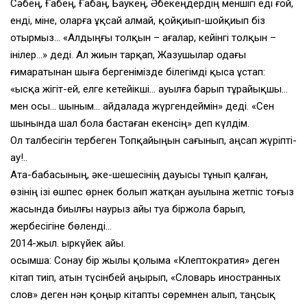
Сәбең, Ғабең, Ғабаң, Баукең, Әбекеңдердің меншігі еді ғой,
енді, міне, оларға ұқсай алмай, қойқиып-шойқиып біз
отырмыз… «Алдыңғы толқын – ағалар, кейінгі толқын –
інілер…» деді. Ал жиын тарқап, Жазушылар одағы
ғимаратынан шыға бергенімізде білегімді қыса ұстап:
«Қысқа жігіт-ей, елге кетейікші… ауылға барып тұрайықшы…
мен осы… шыным… айдалада жүргендеймін» деді. «Сен
шынында шал бола бастаған екенсің» деп күлдім.
Ол талбесігін тербеген Топқайыңын сағынып, аңсап жүріпті-
ау!..
Ата-бабасының, әке-шешесінің дауысы тұнып қалған,
өзінің ізі өшпес өрнек болып жатқан ауылына жетпіс тоғыз
жасында биылғы наурыз айы туа біржола барып,
жербесігіне бөленді…
2014-жыл. Қыркүйек айы.
Қосымша: Сонау бір жылы қолыма «Клептократия» деген
кітап тиіп, атын түсінбей аңырып, «Словарь иностранных
слов» деген нән қоңыр кітапты сөремнен алып, таңсық