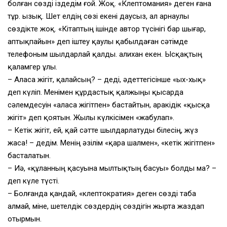
болған сөзді іздедім ғой. Жоқ. «Клептомания» деген ғана
тұр. Қызық. Шет елдің сөзі екені даусыз, ал арнаулы
сөздікте жоқ. «Кітаптың ішінде автор түсінігі бар шығар,
аптықпайын» деп іштеу қаулы қабылдаған сәтімде
телефоным шылдарлай қалды. Қалихан екен. Ысқақтың
қаламгер ұлы.
– Аласа жігіт, қалайсың? – деді, әдеттегісінше «ых-хық»
деп күліп. Менімен құрдастық қалжыңы қысарда
сәлемдесуін «аласа жігітпен» бастайтын, аракідік «қысқа
жігіт» деп қоятын. Жылы күлкісімен «жабулап».
– Кетік жігіт, ей, қай сәтте шылдарлатуды білесің, жүз
жаса! – дедім. Менің әзілім «қара шалмен», «кетік жігітпен»
басталатын.
– Иә, «құланның қасуына мылтықтың басуы» болды ма? –
деп күле түсті.
– Болғанда қандай, «клептократия» деген сөзді таба
алмай, міне, шетелдік сөздердің сөздігін жырта жаздап
отырмын.