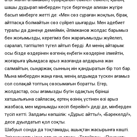
шашы дудырап мінберден түсе бергенде Қалихан жүгіре
басып мінберге жетті де: «Мен сөз сұраған жоқпын, бірақ
айтпасқа болмайтын сөз сүйреп шығарды. Мен әдебиет
туралы да дәнеңе демеймін, Әлімжанов жолдас барымыз
бен жоғымызды, керегіміз бен жарағымызды жүйелеп,
саралап, тәптіштеп түгел айтып берді. Ал менің айтарым:
осы бізде өздерінен өзгенің еңбегін көздеріне ілмейтін,
жоғарыға ұйымдаса арыз жазғанда алдарына жан
салмайтын, сыңаржақ сынның иін қандыратын бір топ бар.
Мына мінберден жаңа ғана, менің алдымда түскен ағамыз
сол солақай топтың сөзсымағын боратты. Егер,
жолдастар, осы ағамызды бүгін одақтың бірінші
хатшылығына сайласақ, ертең өзінің үстінен өзі арыз
жазбаса, мен мұрнымды кесіп берейін!» деді де, мінберден
түсіп кетті. Залдағы көпшілік: «Дұрыс айтты!», «Бәрекелді!»,
десе дуылдатып қол соқты.
Шабуыл сонда да тоқтамады, ашықтан жасырынға көшті.