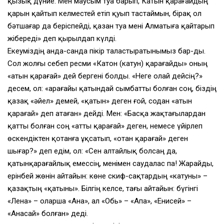
қызық дүние. Мен маусым туа барып, Катын қарағайдың
қарын қайтып келместей етіп қуып тастаймын, бірақ ол
бәтшағар да беріспейді, қазан туа мені Алматыға қайтарып
жібереді» деп қырылдап күлді.
Екеуміздің анда-санда пікір таластыратынымыз бар-ды.
Сол жолғы себеп ресми «Катон (катун) қарағайды» оның
«Қатын қарағай» дей бергені болды. «Неге олай дейсің?»
десем, ол: «Қарағайы қатындай сымбатты болған соң, біздің
қазақ «әйел» демей, «қатын» деген ғой, содан «Қатын
қарағай» деп атаған» дейді. Мен: «Басқа жақтағылардан
қатты болған соң «Қатты қарағай» деген, немесе үйірлеп
өскендіктен қотанға ұқсатып, «Қотан қарағай» деген
шығар?» деп едім, ол: «Сен алтайлық болсаң да,
қатынқарағайлық емессің, менімен саудалас па! Жарайды,
ерінбей жөнін айтайын: көне скиф-сақтардың «катуны» –
қазақтың «қатыны». Білгің келсе, тағы айтайын: бүгінгі
«Лена» – оларша «Ана», ал «Обь» – «Апа», «Енисей» –
«Анасай» болған» деді.