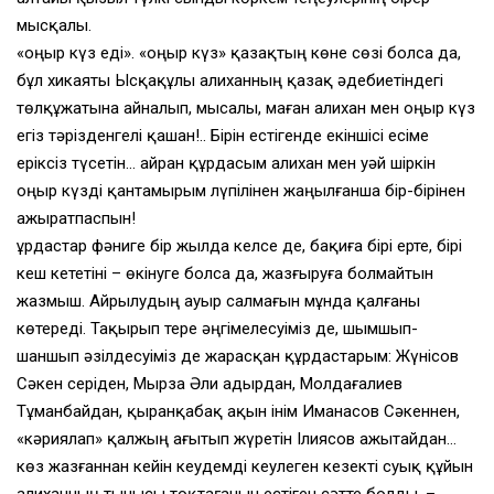
мысқалы.
«Қоңыр күз еді». «Қоңыр күз» қазақтың көне сөзі болса да,
бұл хикаяты Ысқақұлы Қалиханның қазақ әдебиетіндегі
төлқұжатына айналып, мысалы, маған Қалихан мен Қоңыр күз
егіз тәрізденгелі қашан!.. Бірін естігенде екіншісі есіме
еріксіз түсетін… Қайран құрдасым Қалихан мен уәй шіркін
Қоңыр күзді қантамырым лүпілінен жаңылғанша бір-бірінен
ажыратпаспын!
Құрдастар фәниге бір жылда келсе де, бақиға бірі ерте, бірі
кеш кететіні – өкінуге болса да, жазғыруға болмайтын
жазмыш. Айрылудың ауыр салмағын мұнда қалғаны
көтереді. Тақырып тере әңгімелесуіміз де, шымшып-
шаншып әзілдесуіміз де жарасқан құрдастарым: Жүнісов
Сәкен серіден, Мырза Әли Қадырдан, Молдағалиев
Тұманбайдан, қыранқабақ ақын інім Иманасов Сәкеннен,
«кәриялап» қалжың ағытып жүретін Ілиясов Қажытайдан…
көз жазғаннан кейін кеудемді кеулеген кезекті суық құйын
Қалиханның тынысы тоқтағанын естіген сәтте болды, –