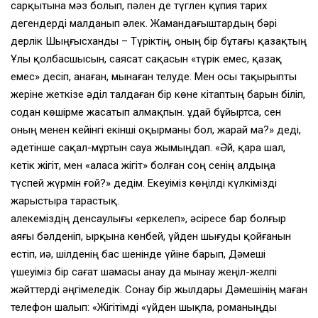
сарқытына мәз болып, пәлен де түглен құпия тарих
дегендерді малданып әлек. Жамандағыштардың бәрі
дерлік Шыңғысханды – Түріктің, оның бір бұтағы қазақтың
Ұлы қолбасшысын, саясат сақасын «түрік емес, қазақ
емес» десіп, анаған, мынаған телуде. Мен осы тақырыпты
жеріне жеткізе әділ талдаған бір көне кітаптың барын біліп,
содан көшірме жасатып алмақпын. Құдай бұйыртса, сен
оның менен кейінгі екінші оқырманы бол, жарай ма?» деді,
әдетінше сақал-мұртын сауа жымыңдап. «Әй, қара шал,
кетік жігіт, мен «аласа жігіт» болған соң сенің алдыңа
түспей жүрмін ғой?» дедім. Екеуіміз көңілді күлкімізді
жарыстыра тарастық.
Қалекеміздің денсаулығы «еркелеп», әсіресе бар болғыр
аяғы бәлденіп, ырқына көнбей, үйден шығуды қойғанын
естіп, иә, шілденің бас шенінде үйіне барып, Дәмеші
үшеуіміз бір сағат шамасы анау да мынау жеңіл-желпі
жәйттерді әңгімеледік. Сонау бір жылдары Дәмешінің маған
телефон шалып: «Жігітімді «үйден шықпа, романыңды