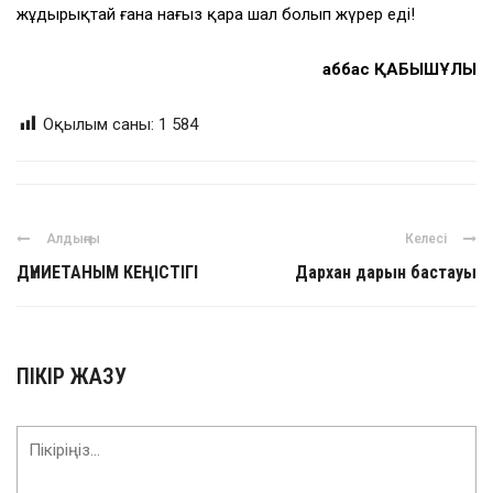
жұдырықтай ғана нағыз қара шал болып жүрер еді!
Ғаббас ҚАБЫШҰЛЫ
Оқылым саны:
1 584
Алдыңғы
Келесі
ДҮНИЕТАНЫМ КЕҢІСТІГІ
Дархан дарын бастауы
ПІКІР ЖАЗУ