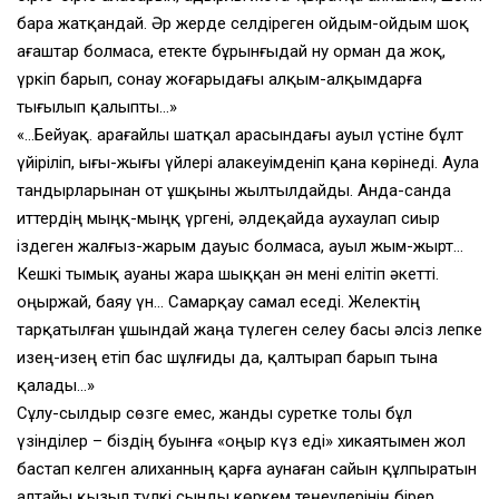
бара жатқандай. Әр жерде селдіреген ойдым-ойдым шоқ
ағаштар болмаса, етекте бұрынғыдай ну орман да жоқ,
үркіп барып, сонау жоғарыдағы алқым-алқымдарға
тығылып қалыпты…»
«…Бейуақ. Қарағайлы шатқал арасындағы ауыл үстіне бұлт
үйіріліп, ығы-жығы үйлері алакеуімденіп қана көрінеді. Аула
тандырларынан от ұшқыны жылтылдайды. Анда-санда
иттердің мыңқ-мыңқ үргені, әлдеқайда аухаулап сиыр
іздеген жалғыз-жарым дауыс болмаса, ауыл жым-жырт…
Кешкі тымық ауаны жара шыққан ән мені елітіп әкетті.
Қоңыржай, баяу үн… Самарқау самал еседі. Желектің
тарқатылған ұшындай жаңа түлеген селеу басы әлсіз лепке
изең-изең етіп бас шұлғиды да, қалтырап барып тына
қалады…»
Сұлу-сылдыр сөзге емес, жанды суретке толы бұл
үзінділер – біздің буынға «Қоңыр күз еді» хикаятымен жол
бастап келген Қалиханның қарға аунаған сайын құлпыратын
алтайы қызыл түлкі сынды көркем теңеулерінің бірер