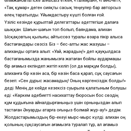
Әлімжановты іске алғысыз еткен, «Талейран», «Пиночет»,
«Тақ құмар» деген сияқты сасық теңеулер бар авторсыз
өлең таратылды. Ұйымдастыру күшті болған ғой.
Үзіліс кезінде құрылтай делегаттары әдеттегіше далаға
шыққан. Шағын-шағын топ болып, баяндама, Қалихан
Ысқақовтың қылығы, айтыссөз туралы өзара пікір алыса
бастағандары сөзсіз. Біз – бес-алты жас жазушы –
Қалиханды ортаға алып: «Уай, жарадың!» деп қауқылдаса
бастағанымызда жанымызға жатаған бойлы аудармашы
бір ағамыз екпіндеп жетіп келіп (ол да марқұм болды),
Қалиханға бір көзін аса, бір көзін баса қарап, сұқ саусағын
безеп: «Сен дұрыс жасамадың! Оның көргенсіздік болды!»
деді. Менің де кейде кезексіз суырыла қалатыным болушы
еді: «Көркем әдебиетті насихаттау бюросын бос сөздің
құм құдығына айналдырғаныңыз үшін орныңыздан алып
тастаған Әнуарды атарға оғыңыз болмай жүр-ау!» дедім.
Жолдастарымыздың бір-екеуі мырс-мырс күлді. Қалихан оң
қолының сұқсаусағын ағамызға туралап тұр, ал ағамыз