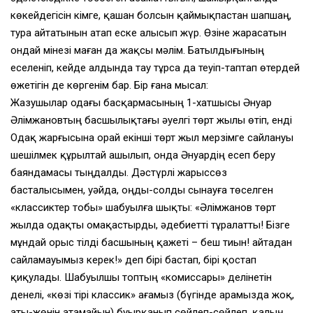
көкейдегісін кімге, қашан болсын қаймықпастан шапшаң,
тура айтатынын атап еске алысып жүр. Өзіне жарасатын
ондай мінезі маған да жақсы мәлім. Батылдығының
еселеніп, кейде алдында тау тұрса да теуіп-таптап өтердей
өжетігін де көргенім бар. Бір ғана мысал:
Жазушылар одағы басқармасының 1-хатшысы Әнуар
Әлімжановтың басшылықтағы әуелгі төрт жылы өтіп, енді
Одақ жарғысына орай екінші төрт жыл мерзімге сайлануы
шешілмек құрылтай ашылып, онда Әнуардің есеп беру
баяндамасы тыңдалды. Дәстүрлі жарыссөз
басталысымен, уәйда, оңды-солды сынауға төселген
«классиктер тобы» шабуылға шықты: «Әлімжанов төрт
жылда одақты омақастырды, әдебиетті тұралатты! Бізге
мұндай орыс тілді басшының қажеті – беш тиын! Қайтадан
сайламауымыз керек!» деп бірі бастап, бірі қостап
қиқулады. Шабуылшы топтың «комиссары» делінетін
денелі, «көзі тірі классик» ағамыз (бүгінде арамызда жоқ,
аты-жөнін атамайын) буырқанып сөйлеп-сөйлеп, қалың