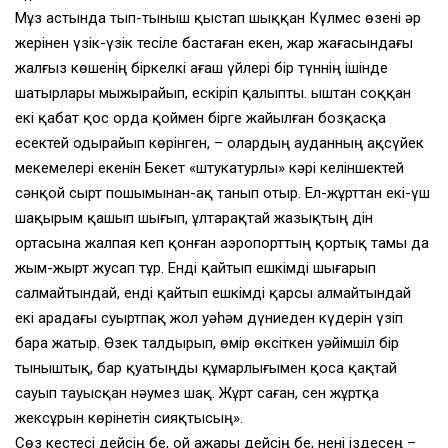
Мұз астында тып-тыныш қыстап шыққан Күлмес өзені әр
жерінен үзік-үзік тесіле бастаған екен, жар жағасындағы
жалғыз көшенің біркелкі ағаш үйлері бір түннің ішінде
шатырлары мыжырайып, ескіріп қалыпты. Қыштан соққан
екі қабат қос орда қоймен бірге жайылған бозқасқа
есектей одырайып көрінген, – олардың ауданның ақсүйек
мекемелері екенін Бекет «штукатурлы» кәрі келіншектей
сәнқой сырт пошымынан-ақ танып отыр. Ел-жұрттан екі-үш
шақырым қашып шығып, ұлтарақтай жазықтың дін
ортасына жалпая кеп қонған аэропорттың қортық тамы да
жым-жырт жусап тұр. Енді қайтып ешкімді шығарып
салмайтындай, енді қайтып ешкімді қарсы алмайтындай
екі арадағы суыртпақ жол уәһәм дүниеден күдерін үзіп
бара жатыр. Өзек талдырып, өмір өксіткен уәйімшіл бір
тыныштық, бар қуатыңды құмарлығымен қоса қақтай
сауып тауысқан нәумез шақ. Жұрт саған, сен жұртқа
жексұрын көрінетін сияқтысың».
Сөз кестесі дейсің бе, ой ажары дейсің бе, нені іздесең –