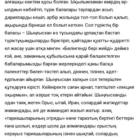
алғашқы көктем құсы болған. Ықылымзаман өмірдің өр-
ылдиын көбейтіп, түрік балалары таулардан асып,
дарияларды кешіп, әрбір жолында топ-топ болып қалып,
ақырында бірнеше ел болып кеткен. Сол түріктің бір
баласы – Шыңғысхан өз тұсындағы ұрпақтан бастап
түріктұқымдыларды біріктіріп, қайтадан қуатты-құдіретті
ел жасау үшін атқа мінген. «Бөлінгенді бөрі жейді» дейміз
ғой, әне, заманның құбылысына қарай бөлшектелген
бабаларымызды барған жерлеріндегі қаны басқа
пәлекеттер билеп-төстеп алып, дінінен, тілінен, әдет-
ғұрпынан айырған. Шыңғысхан халқын сол теперіштен
құтқаруға кірісті. Кейініректе саған арнап, тәптіштеп «лекция
оқырмын», ал әзірше тоқ етерін айтайын: Шыңғысханды
одан таяқ жеген Орыс, Қытай, Иран, солардай жатжұрттар
жамандады, әлі де жамандап жазып жатыр. Қазақ
«тарихшыларының отряды» көне тарихтың бертінгі беттерін
ғана шолып, өздері шола да алмағандары орыстың
керауыз тарихшыларының ізінен шықпай, солардың