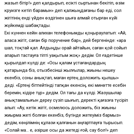
жазып бітір!» деп қалдырып, есікті сыртынан бекітіп, өзім
круизге кетіп барамын» деп қалжыңдағаны бар еді, сол
жігітінің енді үйден өздігінен шыға алмай отырған күйі
жүйкемді шабақтады.
Екі күннен кейін Қалихан телефонымды қоңыраулатып: «Ай,
аласа жігіт, саған бір поручение бар», дей бергенінде: «Қара
шал, тоқтай қал. Алдыңды орай айтайын, саған қой сойып
апарып тастауға тіпті уақытым жоқ» дедім. Ол ғадетінше
қырылдап күлді де: «Осы қалам ұстағандардың
қатарында біз, отызбесінші жылғылар, жиыны нешеу
екенбіз, соны анықтап, маған ертең доложить қылшы»
деді. «Ертеңі бітпейтінді тапқан екенсің, екі минөтте есебін
беремін, кідіре тұр» дедім. Ол тағы да күлді. Жазушылар
анықтамалығын дереу сүзіп шығып, деректі қағазға түсіріп
алып: «Ау, кетік жігіт, осмелюсь доложить, біз жиыны
жиырма жеті болған екенбіз, бүгінде жетеуіміз бармыз»
дедім, көңілімнің құлази қалғанын аңғартпауға тырысып.
«Солай ма… е, әзірше осы да жетеді ғой, сау бол!» деп