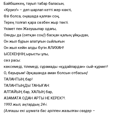
Бәйбішекең, тауып табар баласын,
«Круиз!» – деп шарлап кетті жер-көкті,
Өзі болса, оңашада қалған соң,
Терең толғап қара сөзбен жыр төкті.
Үкімет пен Жазушылар одағы,
Оянды да (оятқан соң!) басқан қалың ұйқыдан,
Он жыл бұрын алатұғын сыйлығын
Он жыл кейін алды бүгін ҚАЛИХАН!
ЫСЕКЕҢНІҢ ырысты ұлы,
сөз расы:
көксемеді, тілемеді, сұрамады «құдайлардан» сый-құрмет!
О, бауырым! Әрқашанда аман болсын отбасың!
ТАЛАНТЫҢ бар!
ТАЛАНТЫҢДЫ ТАНЫҒАН:
АЛТАЙЫҢ бар, ХАЛҚЫҢ бар,
АЗАМАТҚА ОДАН APTЫҚ НЕ KEPEК?!.
1993 жыл, қаңтардың 24-і.
(Алғашқы екі шумақта бас әріппен жазылған сөздер –