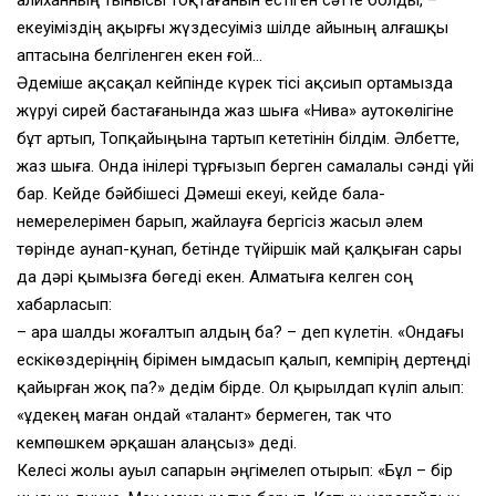
екеуіміздің ақырғы жүздесуіміз шілде айының алғашқы
аптасына белгіленген екен ғой…
Әдеміше ақсақал кейпінде күрек тісі ақсиып ортамызда
жүруі сирей бастағанында жаз шыға «Нива» аутокөлігіне
бұт артып, Топқайыңына тартып кететінін білдім. Әлбетте,
жаз шыға. Онда інілері тұрғызып берген самалалы сәнді үйі
бар. Кейде бәйбішесі Дәмеші екеуі, кейде бала-
немерелерімен барып, жайлауға бергісіз жасыл әлем
төрінде аунап-қунап, бетінде түйіршік май қалқыған сары
да дәрі қымызға бөгеді екен. Алматыға келген соң
хабарласып:
– Қара шалды жоғалтып алдың ба? – деп күлетін. «Ондағы
ескікөздеріңнің бірімен ымдасып қалып, кемпірің дертеңді
қайырған жоқ па?» дедім бірде. Ол қырылдап күліп алып:
«Құдекең маған ондай «талант» бермеген, так что
кемпөшкем әрқашан алаңсыз» деді.
Келесі жолы ауыл сапарын әңгімелеп отырып: «Бұл – бір