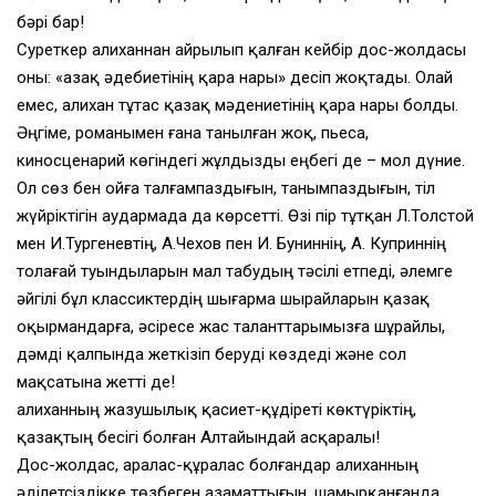
бәрі бар!
Суреткер Қалиханнан айрылып қалған кейбір дос-жолдасы
оны: «Қазақ әдебиетінің қара нары» десіп жоқтады. Олай
емес, Қалихан тұтас қазақ мәдениетінің қара нары болды.
Әңгіме, романымен ғана танылған жоқ, пьеса,
киносценарий көгіндегі жұлдызды еңбегі де – мол дүние.
Ол сөз бен ойға талғампаздығын, танымпаздығын, тіл
жүйріктігін аудармада да көрсетті. Өзі пір тұтқан Л.Толстой
мен И.Тургеневтің, А.Чехов пен И. Буниннің, А. Куприннің
толағай туындыларын мал табудың тәсілі етпеді, әлемге
әйгілі бұл классиктердің шығарма шырайларын қазақ
оқырмандарға, әсіресе жас таланттарымызға шұрайлы,
дәмді қалпында жеткізіп беруді көздеді және сол
мақсатына жетті де!
Қалиханның жазушылық қасиет-құдіреті көктүріктің,
қазақтың бесігі болған Алтайындай асқаралы!
Дос-жолдас, аралас-құралас болғандар Қалиханның
әділетсіздікке төзбеген азаматтығын, шамырқанғанда