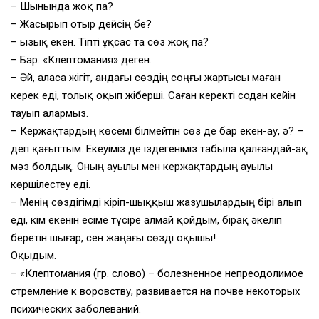
– Шынында жоқ па?
– Жасырып отыр дейсің бе?
– Қызық екен. Тіпті ұқсас та сөз жоқ па?
– Бар. «Клептомания» деген.
– Әй, аласа жігіт, андағы сөздің соңғы жартысы маған
керек еді, толық оқып жіберші. Саған керекті содан кейін
тауып алармыз.
– Кержақтардың көсемі білмейтін сөз де бар екен-ау, ә? –
деп қағыттым. Екеуіміз де іздегеніміз табыла қалғандай-ақ
мәз болдық. Оның ауылы мен кержақтардың ауылы
көршілестеу еді.
– Менің сөздігімді кіріп-шыққыш жазушылардың бірі алып
еді, кім екенін есіме түсіре алмай қойдым, бірақ әкеліп
беретін шығар, сен жаңағы сөзді оқышы!
Оқыдым.
– «Клептомания (гр. слово) – болезненное непреодолимое
стремление к воровству, развивается на почве некоторых
психических заболеваний.