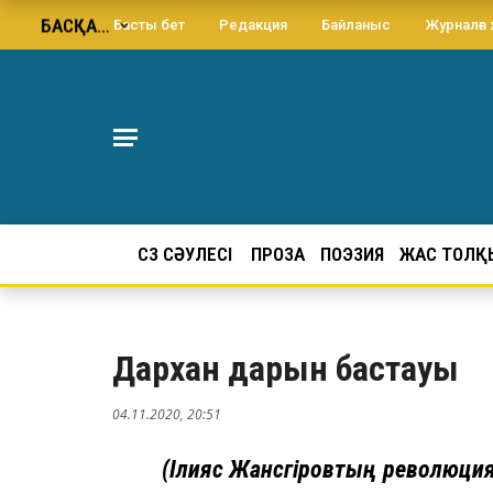
БАСҚА…
Басты бет
Редакция
Байланыс
Журналға
СӨЗ СӘУЛЕСІ
ПРОЗА
ПОЭЗИЯ
ЖАС ТОЛҚ
Дархан дарын бастауы
04.11.2020, 20:51
(Ілияс Жансүгіровтың революц