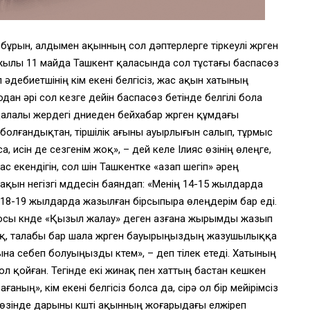
бұрын, алдымен ақынның сол дәптерлерге тіркеулі жүрген
1 жылы 11 майда Ташкент қаласында сол тұстағы баспасөз
 әдебиетшінің кім екені белгісіз, жас ақын хатының
Содан әрі сол кезге дейін баспасөз бетінде белгілі бола
алалы жердегі дүниеден бейхабар жүрген құмдағы
 болғандықтан, тіршілік ағыны ауырлығын салып, тұрмыс
, исін де сезгенім жоқ», – дей келе Ілияс өзінің өлеңге,
 екендігін, сол үшін Ташкентке «азап шегіп» әрең
 ақын негізгі мүддесін баяндап: «Менің 14-15 жылдарда
 18-19 жылдарда жазылған бірсыпыра өлеңдерім бар еді.
е осы күнде «Қызыл жалау» деген азғана жырымды жазып
 жоқ, талабы бар шала жүрген бауырыңыздың жазушылыққа
на себеп болуыңызды күтем», – деп тілек етеді. Хатының
 қол қойған. Тегінде екі жинақ пен хаттың бастан кешкен
ағаның», кім екені белгісіз болса да, сірә ол бір мейірімсіз
ің өзінде дарыны күшті ақынның жоғарыдағы елжіреп