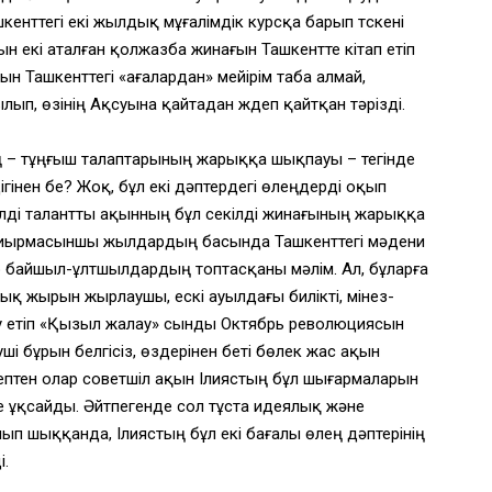
шкенттегі екі жылдық мұғалімдік курсқа барып түскені
ын екі аталған қолжазба жинағын Ташкентте кітап етіп
ын Ташкенттегі «ағалардан» мейірім таба алмай,
лып, өзінің Ақсуына қайтадан жүдеп қайтқан тәрізді.
ң – тұңғыш талаптарының жарыққа шықпауы – тегінде
дігінен бе? Жоқ, бұл екі дәптердегі өлеңдерді оқып
кілді талантты ақынның бұл секілді жинағының жарыққа
 Жиырмасыншы жылдардың басында Ташкенттегі мәдени
р байшыл-ұлтшылдардың топтасқаны мәлім. Ал, бұларға
лық жырын жырлаушы, ескі ауылдағы билікті, мінез-
 ту етіп «Қызыл жалау» сынды Октябрь революциясын
і бұрын белгісіз, өздерінен беті бөлек жас ақын
птен олар советшіл ақын Ілиястың бұл шығармаларын
ге ұқсайды. Әйтпегенде сол тұста идеялық және
ып шыққанда, Ілиястың бұл екі бағалы өлең дәптерінің
і.