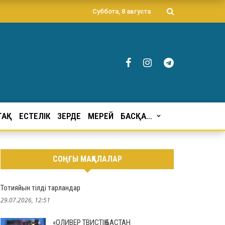
Суббота, 8 августа
ҒАҚ
ЕСТЕЛІК
ЗЕРДЕ
МЕРЕЙ
БАСҚА…
СОҢҒЫ МАҚАЛАЛАР
Тотияйын тілді тарландар
29.07.2026, 12:51
«ОЛИВЕР ТВИСТІҢ БАСТАН