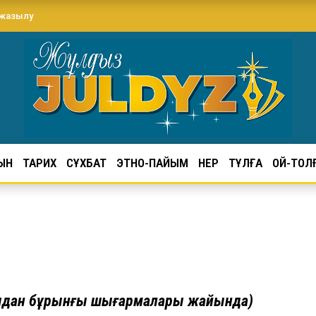
 жазылу
ЫН
ТАРИХ
СҰХБАТ
ЭТНО-ПАЙЫМ
ӨНЕР
ТҰЛҒА
ОЙ-ТОЛ
иядан бұрынғы шығармалары жайында)