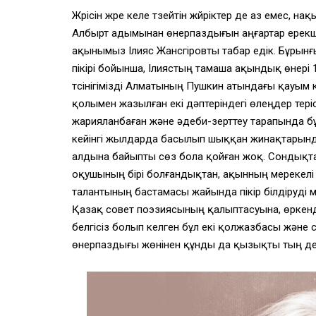
Жүрісін жүре келе түзейтін жүйріктер де аз емес, 
Албырт адымынан өнерпаздығын аңғартар ерекше
ақынымыз Ілияс Жансүгіровты табар едік. Бұрынғы
пікірі бойынша, Ілиястың тамаша ақындық өнері 
түсінігімізді Алматының Пушкин атындағы қауым
қолымен жазылған екі дәптеріндегі өлеңдер тер
жарияланбаған және әдеби-зерттеу тарапында бұр
кейінгі жылдарда басылып шыққан жинақтарынд
алдына байыпты сөз бола қойған жоқ. Сондықт
оқушының бірі болғандықтан, ақынның мерекелі
талантының бастамасы жайында пікір білдіруді м
Қазақ совет поэзиясының қалыптасуына, өркенде
белгісіз болып келген бұл екі қолжазбасы және с
өнерпаздығы жөнінен құнды да қызықты тың дер