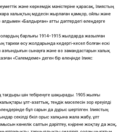
еуметтік және көркемдік мәністеріне қарасақ, Ілиястың
хара халықтың мүддесін жырлаған қамқор, ойлы және
те алдымен «Балдырған» атты дәптердегі өлеңдерге
р. Солардың барлығы 1914–1915 жылдарда жазылған
ың тарихи өсу жолдарында кедергі-кесел болған ескі
іл азғындығын сынауға және өз замандастарын халық
жазған «Сәлемдеме» деген бір өлеңінде Ілияс:
 тағдыры үшін тебіренуге шақырады. 1905 жылғы
 халықтары ұлт-азаттық, теңдік мәселесін зор ереуілді
өлеңдерінде бұл сарын да дұрыс шертілген. Ілиястың
дар секілді бүкіл орыс халқына жала жабу, ұлт
ысын көнелік салтын дәріптеу, күңірене жоқтау да жоқ,
 ауыртпалықты, таршылдықты сездіріп, содан шығатын