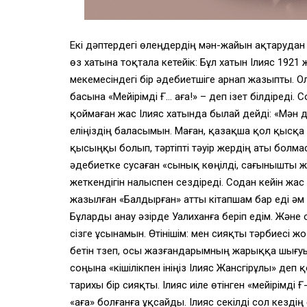
Екі дәптердегі өлеңдердің мән-жайын ақтарудан 
өз хатына тоқтала кетейік: Бұл хатын Ілияс 192
мекемесіндегі бір әдебиетшіге арнап жазыпты. Ол
басына «Мейірімді Ғ… аға!» – деп ізет білдіреді. 
қоймаған жас Ілияс хатында былай дейді: «Мән д
еліңіздің баласымын. Маған, қазақша қол қысқа
қысыңқы болып, тәртіпті тәуір жердің аты болмаса
әдебиетке сусаған «сынық көңілді, сағынышты жас
жеткендігін налыспен сездіреді. Содан кейін жас
жазылған «Балдырған» атты кітапшам бар еді әм
Бұларды анау әзірде Уалиханға беріп едім. Жән
сізге ұсынамын. Өтінішім: мен сияқты тәрбиесі
бетін түзеп, осы жазғандарымның жарыққа шығуы
соңына «кішілікпен ініңіз Ілияс Жансүгірұлы» деп
тарихы бір сияқты. Ілияс иіле өтінген «мейірімді Ғ-
«аға» болғанға ұқсайды. Ілияс секілді сол кезд