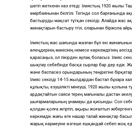
шегіп жеткенін наз етеді. Ілиястың 1920 жылы Та
өмірбаянынан белгілі. Тегінде сол барғанында ақ
бастыруды мақсат тұтқан секілді. Алайда жас ақ
жинақтарын бастыру түгіл, оларынан біржола айры
Ілиястың жас шағында жазған бұл екі жинағыны
өлеңдерінің мәнісінің немесе көркемдігінің әлсіз
қарасаңыз, ол пікірден аулақ боласыз. Ілияс се
шықпау себебінде басқа сырлар бар дер едік.
және баспасөз орындарының төңірегіне бірқата
Ілияс секілді 14-15 жылдардан бастап бұхара ха
құлықты, езушілікті мінеуші, 1920 жылы қолына
ардақтайтын саяси терең мағыналы дастан әкелуш
шығармаларының ұнамауы да қисынды. Сол себе
қолдан қолға жүгіртіп, ақыры жоғалтып жіберген
көркемдік жағы өте нашар талай жинақтар басыл
жарық көрмеуіне өзгеше ешқандай себеп жоқ ед