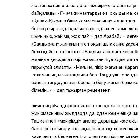
жазған хатын оқыса да ол «мейірімді ағасының» 
байқалады. «Ғ» аға жинақтарды өзі оқыды ма, оқы
«Қазақ-Қырғыз білім комиссиясына» жөнелткен с
бетінің сыртында қызыл қарындашпен көмескі 
шығыңыз, жай ма, жоқ па? – деп Арабай» – деге
«Балдырған» жинағын түгел оқып шыққанға ұқсай
белгі қойып отырыпты. «Балдырған» дәптерінің б
жөнінде қысқаша пікірі жазылған. Бұл адам да
парықтай алмапты. «Мағына, пікір жағынан қарағ
қаламының ысылғандығы бар. Таңдаулы өлеңдері
сайлап таңдаулысын баспаға беру жағын білім 
білемін…» – деп тұжырған рецензент.
Ілиястың «Балдырған» және оған қосыла жүрген
жиырмасыншы жылдарда да, одан кейін ешқашан
Ташкенттегі «мейірімді» ағалар дарынды жас ақ
бастырып шығару түгіл, ақынның өз қолымен жазы
қайырып та бермеген. Ілияс әлгі келтірілген хат