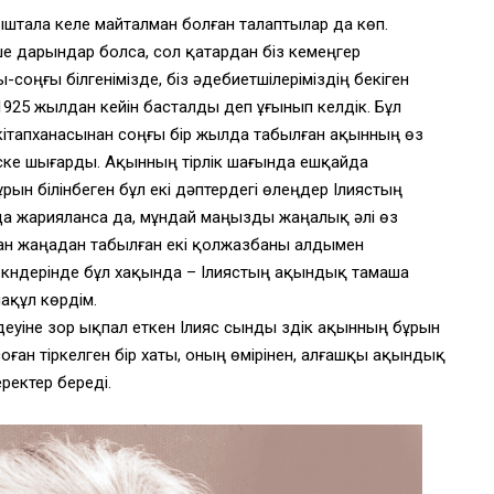
нақыштала келе майталман болған талаптылар да көп.
 дарындар болса, сол қатардан біз кемеңгер
-соңғы білгенімізде, біз әдебиетшілеріміздің бекіген
1925 жылдан кейін басталды деп ұғынып келдік. Бұл
 кітапханасынан соңғы бір жылда табылған ақынның өз
іске шығарды. Ақынның тірлік шағында ешқайда
ын білінбеген бұл екі дәптердегі өлеңдер Ілиястың
а жарияланса да, мұндай маңызды жаңалық әлі өз
ан жаңадан табылған екі қолжазбаны алдымен
 күндерінде бұл хақында – Ілиястың ақындық тамаша
ақұл көрдім.
уіне зор ықпал еткен Ілияс сынды үздік ақынның бұрын
оған тіркелген бір хаты, оның өмірінен, алғашқы ақындық
ектер береді.