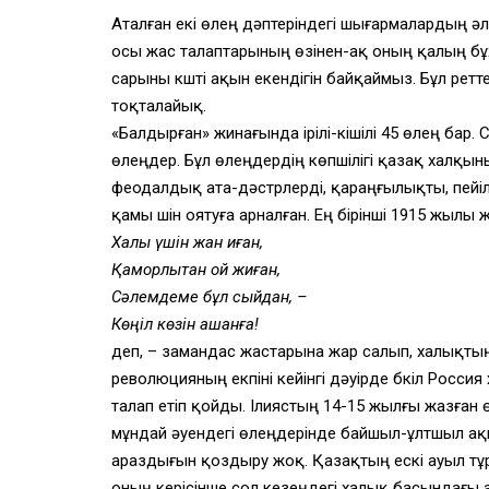
Аталған екі өлең дәптеріндегі шығармалардың әл
осы жас талаптарының өзінен-ақ оның қалың бұ
сарыны күшті ақын екендігін байқаймыз. Бұл рет
тоқталайық.
«Балдырған» жинағында ірілі-кішілі 45 өлең ба
өлеңдер. Бұл өлеңдердің көпшілігі қазақ халқын
феодалдық ата-дәстүрлерді, қараңғылықты, пей
қамы үшін оятуға арналған. Ең бірінші 1915 жылы 
Халық үшін жан қиған,
Қамқорлықтан ой жиған,
Сәлемдеме бұл сыйдан, –
Көңіл көзін ашқанға!
деп, – замандас жастарына жар салып, халықтың
революцияның екпіні кейінгі дәуірде бүкіл Россия
талап етіп қойды. Ілиястың 14-15 жылғы жазған 
мұндай әуендегі өлеңдерінде байшыл-ұлтшыл ақын
араздығын қоздыру жоқ. Қазақтың ескі ауыл тұрм
оның керісінше сол кезеңдегі халық басындағы