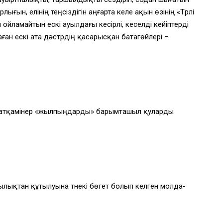
ғын, елінің теңсіздігін аңғарта келе ақын өзінің «Түрлі
н ойламайтын ескі ауылдағы кесірлі, кеселді кейіптерді
н ескі ата дәстүрдің қасарысқан батагөйлері –
ші атқамінер «жылпыңдарды» барымташыл қуларды
лықтан құтылуына түнекі бөгет болып келген молда-