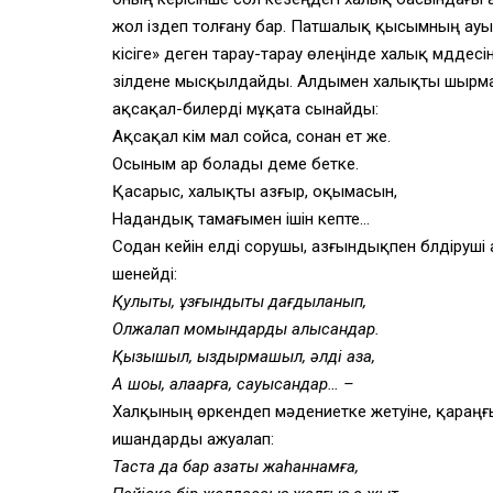
жол іздеп толғану бар. Патшалық қысымның ауырлы
кісіге» деген тарау-тарау өлеңінде халық мүддесі
зілдене мысқылдайды. Алдымен халықты шырмаға
ақсақал-билерді мұқата сынайды:
Ақсақал кім мал сойса, сонан ет же.
Осыным ар болады деме бетке.
Қасарыс, халықты азғыр, оқымасын,
Надандық тамағымен ішін кепте…
Содан кейін елді сорушы, азғындықпен бүлдіру
шенейді:
Қулықты, құзғындықты дағдыланып,
Олжалап момындарды алысқандар.
Қызықшыл, қыздырмашыл, әлді қазақ,
Ақ шоқы, алақарға, сауысқандар… –
Халқының өркендеп мәдениетке жетуіне, қараңғы
ишандарды ажуалап:
Таста да бар қазақты жаһаннамға,