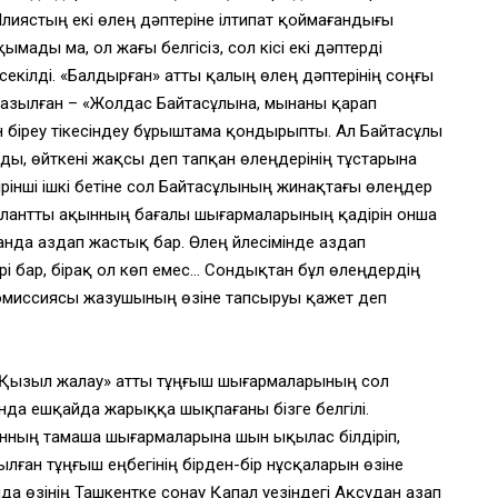
Ілиястың екі өлең дәптеріне ілтипат қоймағандығы
мады ма, ол жағы белгісіз, сол кісі екі дәптерді
екілді. «Балдырған» атты қалың өлең дәптерінің соңғы
жазылған – «Жолдас Байтасұлына, мынаны қарап
н біреу тікесіндеу бұрыштама қондырыпты. Ал Байтасұлы
ды, өйткені жақсы деп тапқан өлеңдерінің тұстарына
ірінші ішкі бетіне сол Байтасұлының жинақтағы өлеңдер
 талантты ақынның бағалы шығармаларының қадірін онша
анда аздап жастық бар. Өлең үйлесімінде аздап
 бар, бірақ ол көп емес… Сондықтан бұл өлеңдердің
комиссиясы жазушының өзіне тапсыруы қажет деп
 «Қызыл жалау» атты тұңғыш шығармаларының сол
да ешқайда жарыққа шықпағаны бізге белгілі.
ынның тамаша шығармаларына шын ықылас білдіріп,
лған тұңғыш еңбегінің бірден-бір нұсқаларын өзіне
ында өзінің Ташкентке сонау Қапал уезіндегі Ақсудан азап