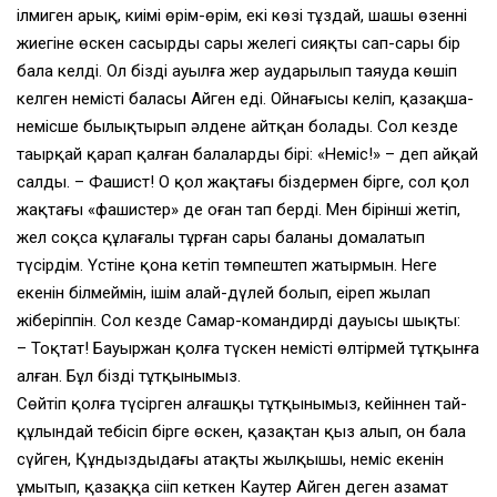
ілмиген арық, киімі өрім-өрім, екі көзі тұздай, шашы өзеннің
жиегіне өскен сасырдың сары желегі сияқты сап-сары бір
бала келді. Ол біздің ауылға жер аударылып таяуда көшіп
келген немістің баласы Айген еді. Ойнағысы келіп, қазақша-
немісше былықтырып әлдене айтқан болады. Сол кезде
таңырқай қарап қалған балалардың бірі: «Неміс!» – деп айқай
салды. – Фашист! Оң қол жақтағы біздермен бірге, сол қол
жақтағы «фашистер» де оған тап берді. Мен бірінші жетіп,
жел соқса құлағалы тұрған сары баланы домалатып
түсірдім. Үстіне қона кетіп төмпештеп жатырмын. Неге
екенін білмеймін, ішім алай-дүлей болып, еңіреп жылап
жіберіппін. Сол кезде Самар-командирдің дауысы шықты:
– Тоқтат! Бауыржан қолға түскен немісті өлтірмей тұтқынға
алған. Бұл біздің тұтқынымыз.
Сөйтіп қолға түсірген алғашқы тұтқынымыз, кейіннен тай-
құлындай тебісіп бірге өскен, қазақтан қыз алып, он бала
сүйген, Құндыздыдағы атақты жылқышы, неміс екенін
ұмытып, қазаққа сіңіп кеткен Каутер Айген деген азамат