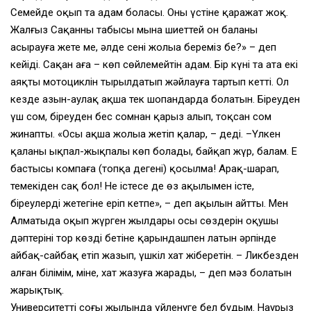
Семейде оқып та адам боласың. Оның үстіне қаражат жоқ.
Жалғыз Сақанның табысы мына шиеттей он баланы
асырауға жете ме, әлде сенің жолыңа береміз бе?» – деп
кейіді. Сақан аға – көп сөйлемейтін адам. Бір күні таң ата екі
аяқты мотоциклін тырылдатып жәйлауға тартып кетті. Ол
кезде азын-аулақ ақша тек шопандарда болатын. Біреуден
үш сом, біреуден бес сомнан қарыз алып, тоқсан сом
жинапты. «Осы ақша жолыңа жетіп қалар, – деді. –Үлкен
қаланың ықпал-жықпалы көп болады, байқап жүр, балам. Ең
бастысы компаңға (топқа дегені) қосылма! Арақ-шарап,
темекіден сақ бол! Не істесең де өз ақылыңмен істе,
біреулердің жетегіне еріп кетпе», – деп ақылын айтты. Мен
Алматыда оқып жүрген жылдары осы сөздерін оқушы
дәптерінің тор көзді бетіне қарындашпен латын әрпінде
айбақ-сайбақ етіп жазып, үшкіл хат жіберетін. – Ликбезден
алған білімім, міне, хат жазуға жарады, – деп мәз болатын
жарықтық.
Университеттің соңғы жылында үйленуге бел будым. Наурыз