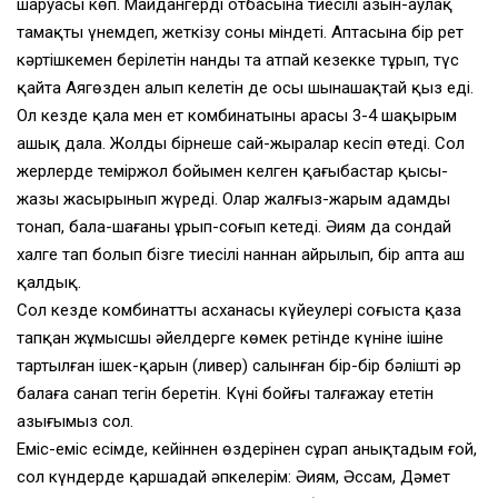
шаруасы көп. Майдангердің отбасына тиесілі азын-аулақ
тамақты үнемдеп, жеткізу соның міндеті. Аптасына бір рет
кәртішкемен берілетін нанды таң атпай кезекке тұрып, түс
қайта Аягөзден алып келетін де осы шынашақтай қыз еді.
Ол кезде қала мен ет комбинатының арасы 3-4 шақырым
ашық дала. Жолды бірнеше сай-жыралар кесіп өтеді. Сол
жерлерде теміржол бойымен келген қаңғыбастар қысы-
жазы жасырынып жүреді. Олар жалғыз-жарым адамды
тонап, бала-шағаны ұрып-соғып кетеді. Әиям да сондай
халге тап болып бізге тиесілі наннан айрылып, бір апта аш
қалдық.
Сол кезде комбинаттың асханасы күйеулері соғыста қаза
тапқан жұмысшы әйелдерге көмек ретінде күніне ішіне
тартылған ішек-қарын (ливер) салынған бір-бір бәлішті әр
балаға санап тегін беретін. Күні бойғы талғажау ететін
азығымыз сол.
Еміс-еміс есімде, кейіннен өздерінен сұрап анықтадым ғой,
сол күндерде қаршадай әпкелерім: Әиям, Әссам, Дәмет