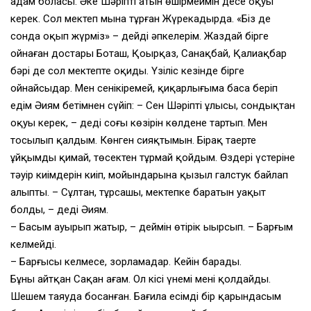
адам боласың. Әкең Шәріптің атын өшірмеймін десең оқуың
керек. Сол мектеп мына тұрған Жүрекадырда. «Біз де
сонда оқып жүрміз» – дейді әпкелерім. Жаздай бірге
ойнаған достарың Боташ, Қоңырқаз, Санақбай, Қалиақбар
бәрі де сол мектепте оқиды. Үзіліс кезінде бірге
ойнайсыңдар. Мен сеніңкіремей, қиқарлығыма баса беріп
едім Әиям бетімнен сүйіп: – Сен Шәріптің ұлысың, сондықтан
оқуың керек, – деді соңғы көзірін көлденең тартып. Мен
тосылып қалдым. Көнген сияқтымын. Бірақ таңертең
ұйқымды қимай, төсектен тұрмай қойдым. Өздері үстеріне
тәуір киімдерін киіп, мойындарына қызыл галстук байлап
алыпты. – Сұлтан, тұрсаңшы, мектепке баратын уақыт
болды, – деді Әиям.
– Басым ауырып жатыр, – деймін өтірік ыңырсып. – Барғым
келмейді.
– Барғысы келмесе, зорламаңдар. Кейін барады.
Бұны айтқан Сақан ағам. Ол кісі үнемі мені қолдайды.
Шешем таяуда босанған. Бағила есімді бір қарындасым