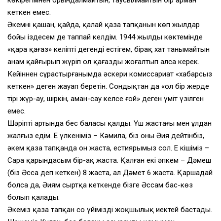
көкірегімнен орындалмайтын, таусылмайтын бір арман
кеткен емес.
Әкемнің қашан, қайда, қалай қаза тапқанын көп жылдар
бойы іздесем де таппай келдім. 1944 жылдың көктемінде
«қара қағаз» келіпті дегенді естігем, бірақ хат танымайтын
анам қайғырып жүріп ол қағазды жоғалтып алса керек.
Кейіннен сұрастырғанымда әскери комиссариат «хабарсыз
кеткен» деген жауап беретін. Сондықтан да «ол бір жерде
тірі жүр-ау, шіркін, аман-сау келсе ғой» деген үміт үзілген
емес.
Шәріптің артында бес баласы қалды. Үш жастағы мен ұлдан
жалғыз едім. Ең үлкеніміз – Кәмила, біз оны Әия дейтінбіз,
әкем қаза тапқанда он жаста, естиярымыз сол. Ең кішіміз –
Сара қарындасым бір-ақ жаста. Қалған екі әпкем – Дәмеш
(біз Әсса деп кеткен) 8 жаста, ал Дәмет 6 жаста. Қаршадай
болса да, Әиям сыртқа кеткенде бізге Әссам бас-көз
болып қалады.
Әкеміз қаза тапқан соң үйімізді жоқшылық иектей бастады.