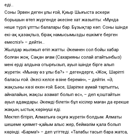
еді…
Соның Эрвен деген ұлы ғой, Қиыр Шығыста әскери
борышын өтеп жүргенде әкесіне хат жазыпты: «Мұнда
неше түрлі ұлттың балалары бар. Бұзықтар көп. Соның ішінде
екі-ақ қазақпыз, бірақ намысымызды ешкімге берген
емеспіз!» – дейтін…
Жылдар жылжып өтіп жатты. Әкемнен сол бойы хабар
болған жоқ. Сақан ағам (Сахарияны солай атайтынбыз)
мені ердің алдына отырғызып, ауыл ішінде бірге алып
жүретін. «Мынау өз ұлың ба?» – дегендерге, «Жоқ. Шәріптің
баласы ғой. Әкесі келсе өзіне беремін», – дейтін. «Ә,
жақсының көзі екен ғой. Бәсе, Шәріпке аумай тартыпты,
айналайын, жақсы азамат болып өс», – деп қоштайтын
ауыл адамдары. Әкемді білетін бұл кісілер маған да ерекше
жақын, ыстық көрінуші еді.
Мектеп бітіріп, Алматыға оқуға жүретін болдым. Алматы
шешеме қиямет-қайым алыс жер, беймәлім қала болып
көрінді. «Барма!» – деп үгіттеді. «Талабың тасып бара жатса,