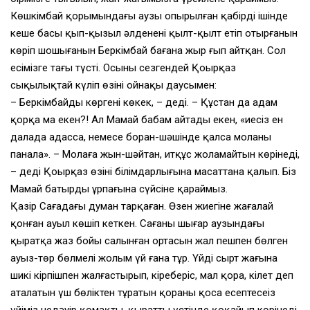
Көшкімбай қорымындағы аузы опырылған қабірдің ішінде
кеше басы қып-қызыл әлдененің қылт-қылт етіп отырғанын
көріп шошығанын Беркімбай бағана жыр ғып айтқан. Сол
есімізге тағы түсті. Осыны сезгендей Қоңырқаз
сықылықтай күліп өзінің ойнақы даусымен:
– Беркімбайдың көргені көкек, – деді. – Құстан да адам
қорқа ма екен?! Ал Мамай бабам айтады екен, «иесіз ен
далада адассаң, немесе боран-шәшінде қалсаң моланы
панала». – Молаға жын-шәйтан, итқұс жоламайтын көрінеді,
– деді Қоңырқаз өзінің білімдарлығына масаттана қалып. Біз
Мамай батырдың ұрпағына сүйсіне қараймыз.
Қазір Сағадағы думан тарқаған. Өзен жиегіне жағалай
қонған ауыл көшіп кеткен. Сағаның шығар аузындағы
қыратқа жаз бойы салынған ортасын жал пешпен бөлген
ауыз-төр бөлмелі жолым үй ғана тұр. Үйдің сырт жағына
шикі кірпішпен жалғастырып, кіреберіс, мал қора, кілет деп
аталатын үш бөліктен тұратын қораны қоса есептесеңіз