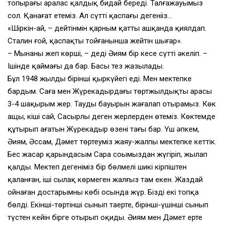
топырағы аралас қалдық бидай береді. Талғажауымыз
сол. Қанағат етеміз. Ал сүттің қаспағы дегеніңіз…
«Шіркін-ай, – дейтінмін қарным қатты ашқанда қиялдап.
Сталин ғой, қаспақты тойғанынша жейтін шығар».
– Мынаны жеп көрші, – деді Әиям бір кесе сүтті әкеліп. –
Ішінде қаймағы да бар. Басың тез жазылады.
Бұл 1948 жылдың бірінші қыркүйегі еді. Мен мектепке
бардым. Саға мен Жүрекадырдағы төртжылдықтың арасы
3-4 шақырым жер. Таудың бауырын жағалап отырамыз. Көк
ащы, кіші сай, Сасырлы деген жерлерден өтеміз. Көктемде
құтырып ағатын Жүрекадыр өзені тағы бар. Үш әпкем,
Әиям, Әссам, Дәмет төртеуміз жаяу-жалпы мектепке кеттік.
Бес жасар қарындасым Сара соңымыздан жүгіріп, жылап
қалды. Мектеп дегеніміз бір бөлмелі шикі кірпіштен
қаланған, іші сылақ көрмеген жалғыз там екен. Жаздай
ойнаған достарымның көбі осында жүр. Бізді екі топқа
бөлді. Екінші-төртінші сынып таңертең, бірінші-үшінші сынып
түстен кейін бірге отырып оқиды. Әиям мен Дәмет ертең