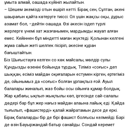
ұмыта алмай, оңашада күйініп жылайтын.
– Шешем әкеміздің отын өшіріп кетті. Бірақ сен, Сұлтан, әкеңнің
шаңырағын қайта көтеруге тиіссің. Ол үшін жақсы оқы, дұрыс
азамат бол, –дейтін оңашада. Өзі әкесін іздеп түрлі
жерлерге үнемі хат жазғанымен, мардымды жауап алған
емес. Кейіннен бұл міндетті маған жүктеді. Қолынан келгені
жұма сайын жеті шелпек пісіріп, әкесіне құран
бағыштайтын.
Біз Шыңғыстауға келген соң көк майсалы, мөлдір сулы
Құндызды өзенінің бойында тұрдық. Тіліміз «соғыс» деп
шыққан, есіміз майдан оқиғаларын естумен кірген, ертегіміз
де, ойынымыз да «соғыс» болған ұрпақпыз ғой. Ауыл
балалары жиналып, жаз бойы осы ойынға құмар болдық.
Жар қабағы, ықпыл-жықпылы көп, іргесінде сай-салалы
дөңдері бар бұл жер нағыз майдан алаңына лайық еді. Қайда
тығылып, «фашистерді» қалай жайратамын десең де еркің.
Бірақ балалардың бір де бірі фашист болғысы келмейді. Бәрі
де өзін Бауыржандай батыр санайды. Сондай керемет