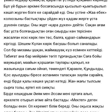
үйіміз недәуір қомақты, қыраттың үстінде қоқайып көрінеді.
Бұл үй бұрын әркімнің босағасында қысылып-қымтырылып
көшіп жүрген бізге кең сарайдай еді. Оның үстіне «Жаңа еңбек»
колхозының бастықтары үйден жүз қадам жерге ұста
дүкенін салды. Оны жұрт «қара дүкен» дейтін. Сақан ағам
бас ұста болғандықтан оған сиырдың көн терісінен
жасалған ескі көрік пен төс, балға, құрал-саймандарын
кіргізді. Шешем Күлән көрік басушы болып саналады.
Сол бір мизамы ұшқан, жаймашуақ күз есімнен кетпейді.
Табиғат ана бар мейірімін төгіп тұрғандықтан Саға бойы
маужырап, маңайын қоршаған таулары қалқып, кең
жазығында сағым ойнап, төмендегі Қараөлең, Құндызды,
Қос ауылдары біресе аспанмен таласқан зәулім сарайға,
енді бірде қалың көшке ұқсап кетеді. Жан-жағың тылсым
сырға толы, ертегі елі сияқты.
Бірде кешқұрым Әиям мен Әссам мені ортаға алып,
еркелете отырып әңгіме айта бастады. «Мектеп» деген
болады екен. Ол керемет білім береді. Оны оқысаң жақсы