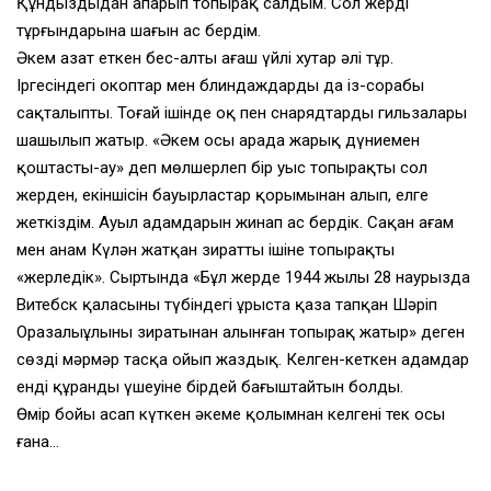
Құндыздыдан апарып топырақ салдым. Сол жердің
тұрғындарына шағын ас бердім.
Әкем азат еткен бес-алты ағаш үйлі хутар әлі тұр.
Іргесіндегі окоптар мен блиндаждардың да із-сорабы
сақталыпты. Тоғай ішінде оқ пен снарядтардың гильзалары
шашылып жатыр. «Әкем осы арада жарық дүниемен
қоштасты-ау» деп мөлшерлеп бір уыс топырақты сол
жерден, екіншісін бауырластар қорымынан алып, елге
жеткіздім. Ауыл адамдарын жинап ас бердік. Сақан ағам
мен анам Күлән жатқан зираттың ішіне топырақты
«жерледік». Сыртында «Бұл жерде 1944 жылы 28 наурызда
Витебск қаласының түбіндегі ұрыста қаза тапқан Шәріп
Оразалыұлының зиратынан алынған топырақ жатыр» деген
сөзді мәрмәр тасқа ойып жаздық. Келген-кеткен адамдар
енді құранды үшеуіне бірдей бағыштайтын болды.
Өмір бойы аңсап күткен әкеме қолымнан келгені тек осы
ғана…