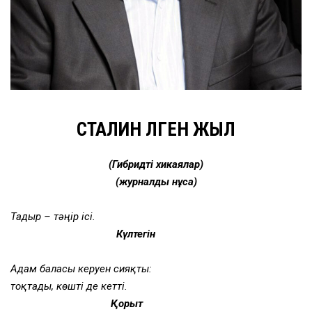
СТАЛИН ӨЛГЕН ЖЫЛ
(Гибридті хикаялар)
(журналдық нұсқа)
Тағдыр – тәңір ісі.
Күлтегін
Адам баласы керуен сияқты:
тоқтады, көшті де кетті.
Қорқыт