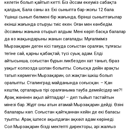
келетін болып қайтып кетті. Біз Әссам екеуміз сабақта
қалдық. Бала саны аз. Екі сыныпта бар-жоғы 12 бала.
Үшінші сынып бөлменің бір жағында, бірінші сыныптағылар
екінші жағында отыруы тиіс екен. Оған мен көнбедім.
Әссамның жанына отырып алдым. Мені көріп басқа балалар
да өз жақындарының жанын сағалады. Мұғаліміміз
Мырзақарин деген кісі таяуда соғыстан оралған, тұлғасы
тегіне сай, қарны қабақтай, түсі суық адам. Елдің
айтысынша, соғыстан бұрын ликбезден хат танып, біраз
уақыт колхозда шопан болыпты. Соғысқа дейін арақты
татып көрмеген Мырзақарин, ол жақтан ішкіш болып
оралыпты. Сталинград майданында соғысқан. – Қан
кештім, орталарыңа тірі оралғаныма тәуба демейсіңдер ме?!
Арақ жөнінен ақыл айтпаңдар! – деп тыйып тастайтын
мінезі бар. Жұрт оның атын атамай Мырзақарин дейді. Өзінің
балалары көп. Соғыстан қайтқаннан кейін де екі баласы
туыпты. Арақ ішпесе аңқылдаған ақкөңіл адам көрінеді.
Сол Мырзақарин біздің мектептің директоры, әрі жалғыз