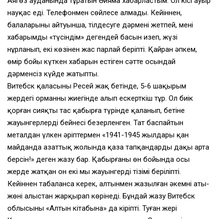
Аягөз ауданында тұратын Әияма хабарластым. Ол кісі ауыр
науқас еді. Телефонмен сөйлесе алмады. Кейіннен,
балаларының айтуынша, тілдесуге дәрмені жетпей, менің
хабарымды «түсіндім» дегендей басын изеп, жүзі
нұрланып, екі көзінен жас парлай беріпті. Қайран әпкем,
өмір бойы күткен хабарын естіген сәтте осындай
дәрменсіз күйде жатыпты.
Витебск қаласының Ресей жақ бетінде, 5-6 шақырым
жердегі орманның жиегінде алып ескерткіш тұр. Ол биік
қорған сияқты тас қабырға түрінде қаланып, бетіне
жауынгерлердің бейнесі безерленген. Тат баспайтын
металдан үлкен әріптермен «1941-1945 жылдары қан
майданда азаттық жолында қаза тапқандардың даңқы арта
берсін!» деген жазу бар. Қабырғаның өн бойында осы
жерде жатқан он екі мың жауынгердің тізімі беріліпті.
Кейіннен таңбаланса керек, алтынмен жазылған әкемнің аты-
жөні алыстан жарқырап көрінеді. Бұндай жазу Витебск
облысының «Алтын кітабына» да кіріпті. Туған жері