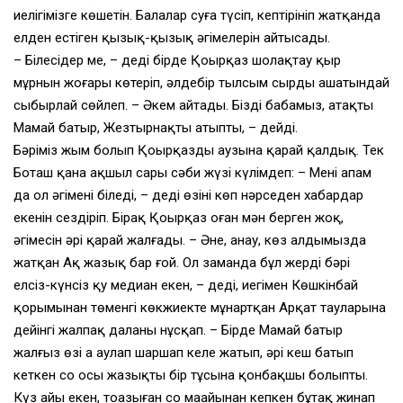
иелігімізге көшетін. Балалар суға түсіп, кептірініп жатқанда
елден естіген қызық-қызық әңгімелерін айтысады.
– Білесіңдер ме, – деді бірде Қоңырқаз шолақтау қыр
мұрнын жоғары көтеріп, әлдебір тылсым сырды ашатындай
сыбырлай сөйлеп. – Әкем айтады. Біздің бабамыз, атақты
Мамай батыр, Жезтырнақты атыпты, – дейді.
Бәріміз жым болып Қоңырқаздың аузына қарай қалдық. Тек
Боташ қана ақшыл сары сәби жүзі күлімдеп: – Менің апам
да ол әңгімені біледі, – деді өзінің көп нәрседен хабардар
екенін сездіріп. Бірақ Қоңырқаз оған мән берген жоқ,
әңгімесін әрі қарай жалғады. – Әне, анау, көз алдымызда
жатқан Ақ жазық бар ғой. Ол заманда бұл жердің бәрі
елсіз-күнсіз қу медиан екен, – деді, иегімен Көшкінбай
қорымынан төменгі көкжиекте мұнартқан Арқат тауларына
дейінгі жалпақ даланы нұсқап. – Бірде Мамай батыр
жалғыз өзі аң аулап шаршап келе жатып, әрі кеш батып
кеткен соң осы жазықтың бір тұсына қонбақшы болыпты.
Күз айы екен, тоңазыған соң маңайынан кепкен бұтақ жинап