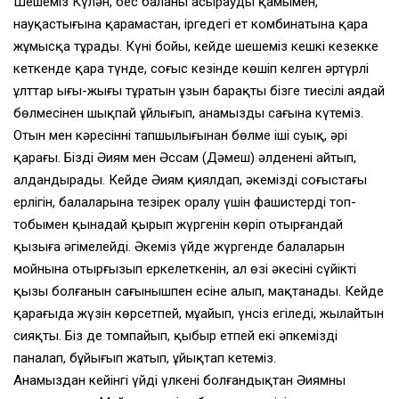
Шешеміз Күлән, бес баланы асыраудың қамымен,
науқастығына қарамастан, іргедегі ет комбинатына қара
жұмысқа тұрады. Күні бойы, кейде шешеміз кешкі кезекке
кеткенде қара түнде, соғыс кезінде көшіп келген әртүрлі
ұлттар ығы-жығы тұратын ұзын барақтың бізге тиесілі аядай
бөлмесінен шықпай ұйлығып, анамызды сағына күтеміз.
Отын мен кәресіннің тапшылығынан бөлме іші суық, әрі
қараңғы. Бізді Әиям мен Әссам (Дәмеш) әлденені айтып,
алдандырады. Кейде Әиям қиялдап, әкеміздің соғыстағы
ерлігін, балаларына тезірек оралу үшін фашистерді топ-
тобымен қынадай қырып жүргенін көріп отырғандай
қызыға әңгімелейді. Әкеміз үйде жүргенде балаларын
мойнына отырғызып еркелеткенін, ал өзі әкесінің сүйікті
қызы болғанын сағынышпен есіне алып, мақтанады. Кейде
қараңғыда жүзін көрсетпей, мұңайып, үнсіз егіледі, жылайтын
сияқты. Біз де томпайып, қыбыр етпей екі әпкемізді
паналап, бұйығып жатып, ұйықтап кетеміз.
Анамыздан кейінгі үйдің үлкені болғандықтан Әиямның