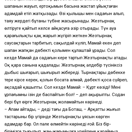
шапанын жауып, ертоқымын басына жастап ұйықтаған
адамдай етіп жатқызады. Өзі қылышы мен садағын алып,
таяу жердегі бұтаның түбіне жасырынады. Жезтырнақ
өлтіруге қайтып келсе айқасуға әзір отырады. Түн ауа
қараңғылықты қақ жарып жүгіріп жеткен Жезтырнақ
саусақтарын тарбитып, сақылдай күліп, Мамай екен деп
шапан жапқан дөңбекті қолымен құлаштай ұрады. Сол
кезде Мамай да садағын кере тартып Жезтырнақты атады.
Оқ қара санына қадалады. Жезтырнақ әлдебір түсініксіз
дыбыс шығарып, шыңғырып жібереді. Тырнақтары дөңбекке
терең кірсе керек, қолын босата алмай, дөңбекті қоса сүйреп,
ақсаңдай қашыпты. Сол кезде Мамай: – Құрт көзіңді! Менің
ұрпағымның ізін де баспайтын бол! – деп ақырыпты. Содан
бері бұл өңірге Жезтырнақ жоламайтын көрінеді.
– Апам айтады, – деді тағы да Боташ, – Арқаттың жыңғыл
тастарының бір үңгірінде Жезтырнақтың ұясын көрген
адамдар бар. Ол пәле өлмейтін көрінеді ғой. Біз бір-
бірімізге тығылып, жан-жағымызға үрейлене қараймыз.