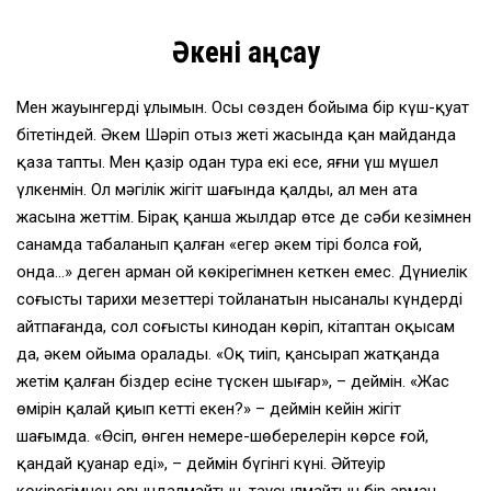
Әкені аңсау
Мен жауынгердің ұлымын. Осы сөзден бойыма бір күш-қуат
бітетін­дей. Әкем Шәріп отыз жеті жасында қан майданда
қаза тапты. Мен қазір одан тура екі есе, яғни үш мүшел
үлкенмін. Ол мәңгілік жігіт шағында қалды, ал мен ата
жасына жеттім. Бірақ қанша жылдар өтсе де сәби кезімнен
санамда таңбаланып қалған «егер әкем тірі болса ғой,
онда…» деген арман ой көкірегімнен кеткен емес. Дүниелік
соғыстың тарихи мезеттері тойланатын нысаналы күндерді
айтпағанда, сол соғысты кинодан көріп, кітаптан оқысам
да, әкем ойыма оралады. «Оқ тиіп, қансырап жатқанда
жетім қалған біздер есіне түскен шығар», – деймін. «Жас
өмірін қалай қиып кетті екен?» – деймін кейін жігіт
шағымда. «Өсіп, өнген немере-шөберелерін көрсе ғой,
қандай қуанар еді», – деймін бүгінгі күні. Әйтеуір