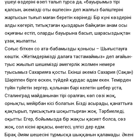
үшеуі өздерінің өзегі талып тұрса да, «бауырымыз тірі
қалсын, әкеміздің оты өшпесін» деп жалғыз бәліштерінің
жартысын тығып маған беретін көрінеді. Бір күні көздерінің
алды көгеріп, титықтаған қыздарын байқаған анам осы
оқиғаны естіп, оларды бауырына басып, шарасыздықтан
ұзақ жылапты.
Соғыс біткен соң ата-бабамыздың қонысы – Шыңғыстауға
көштік. «Жетімдерімізді далаға тастамаймыз» деп ағайын-
туыс жиылып шешемізді әмеңгерлік жолмен немере
туысымыз Сахарияға қосты. Екінші әкеміз Сахария (Сақан)
Шәріппен бірге өскен, түйдей құрдас адам екен. Темірден
түйін түйетін зергер, қолынан бәрі келетін шебер ұста,
Сталинград майданынан тірі оралған, көп сөзі жоқ,
орнықты, мейірбан кісі болатын. Бізді асырады, қанаттыға
қақтырып, тұмсықтыға шоқыттырған жоқ. Тәрбиеледі,
оқытты. Егер, бойымызда бір жақсы қасиет болса, сөз
жоқ, сол кісінің арқасы, өнегесі, үлгісі дер едім.
Бірақ Әиям шешесінің тұрмысқа шыққанын қаламады. Әкені