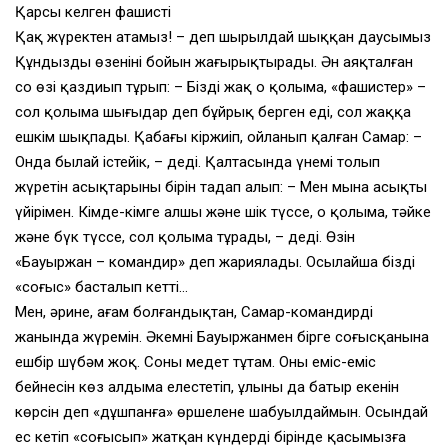
Қарсы келген фашисті
Қақ жүректен атамыз! – деп шырылдай шыққан даусымыз
Құндызды өзенінің бойын жаңғырықтырады. Ән аяқталған
соң өзі қаздиып тұрып: – Біздің жақ оң қолыма, «фашистер» –
сол қолыма шығыңдар деп бұйрық берген еді, сол жаққа
ешкім шықпады. Қабағы кіржиіп, ойланып қалған Самар: –
Онда былай істейік, – деді. Қалтасында үнемі толып
жүретін асықтарының бірін таңдап алып: – Мен мына асықты
үйірімен. Кімде-кімге алшы және шік түссе, оң қолыма, тәйке
және бүк түссе, сол қолыма тұрады, – деді. Өзін
«Бауыржан – командир» деп жариялады. Осылайша біздің
«соғыс» басталып кетті…
Мен, әрине, ағам болғандықтан, Самар-командирдің
жанында жүремін. Әкемнің Бауыржанмен бірге соғысқанына
ешбір шүбәм жоқ. Соны медет тұтам. Оның еміс-еміс
бейнесін көз алдыма елестетіп, ұлының да батыр екенін
көрсін деп «дұшпанға» өршелене шабуылдаймын. Осындай
ес кетіп «соғысып» жатқан күндердің бірінде қасымызға