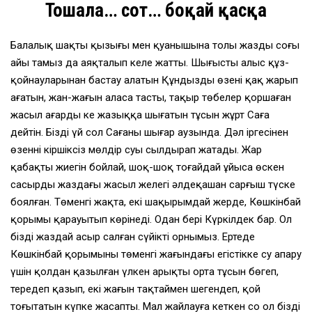
Тошала… сот… боқай қасқа
Балалық шақтың қызығы мен қуанышына толы жаздың соңғы
айы тамыз да аяқталып келе жатты. Шыңғыстың алыс құз-
қойнауларынан бастау алатын Құндызды өзені қақ жарып
ағатын, жан-жағын аласа тасты, тақыр төбелер қоршаған
жасыл аңғардың кең жазыққа шығатын тұсын жұрт Саға
дейтін. Біздің үй сол Сағаның шығар аузында. Дәл іргесінен
өзеннің кіршіксіз мөлдір суы сылдырап жатады. Жар
қабақтың жиегін бойлай, шоқ-шоқ тоғайдай ұйыса өскен
сасырдың жаздағы жасыл желегі әлдеқашан сарғыш түске
боялған. Төменгі жақта, екі шақырымдай жерде, Көшкінбай
қорымы қарауытып көрінеді. Одан бері Күркілдек бар. Ол
біздің жаздай асыр салған сүйікті орнымыз. Ертеде
Көшкінбай қорымының төменгі жағындағы егістікке су апару
үшін қолдан қазылған үлкен арықтың орта тұсын бөгеп,
тереңдеп қазып, екі жағын тақтаймен шегендеп, қой
тоғытатын күпке жасапты. Мал жайлауға кеткен соң ол біздің