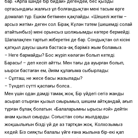
бар. «Арпа ішінде бір бидай» дегендей, бес қыздың
ортасындағы жалғыз ұл болғандықтан менің тасым өрге
домалап тұр. Ешкім бетімнен қақпайды. «Шешелі жетім –
арсыз жетім» деген сол. Бірақ Күлән тәтем (шешемді солай
атайтынбыз) менің орынсыз шолжыңымды көтере бермейді.
Шапалақпен тартып жіберетіні де бар. Сондықтан ол кісінің
қатқыл даусы шыға бастаса-ақ бәріміз жым боламыз.
– Неге бармайды? Бос жүріп көләгән болып кетеді.
Барасың! – деп кесіп айтты. Мен тағы да ауырған болып,
ыңырси бастаған ем, Әиям құлағыма сыбырлады:
– Сұлташ, не жесең басың жазылады?
– Түндегі сүттің қаспағы болса…
Мен үшін одан дәмді тамақ жоқ. Бір үйдегі сегіз жанды
асырап отырған қызыл сиырымыз, шешем айтқандай, ағып
тұрған бұлақ болатын. «Балаларымның ырысы ғой» дейтін
анам қызыл сиырды. Соғыстан соңғы жылдардың
жоқшылығын біздің үй де аз тартқан жоқ. Колхозымыз
кедей. Біз сияқты балалы үйге ғана жылына бір-екі қап