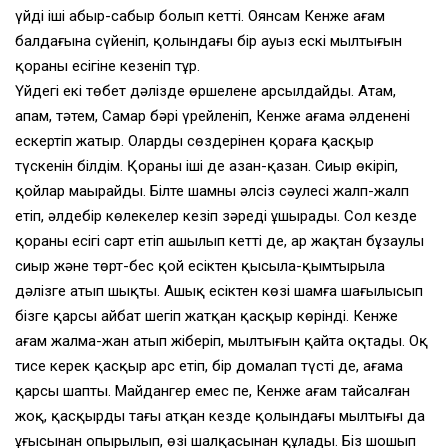
үйдің іші абыр-сабыр болып кетті. Оянсам Кенже ағам
балдағына сүйеніп, қолындағы бір ауыз ескі мылтығын
қораның есігіне кезеніп тұр.
Үйдегі екі төбет дәлізде өршелене арсылдайды. Атам,
апам, тәтем, Самар бәрі үрейленіп, Кенже ағама әлденені
ескертіп жатыр. Олардың сөздерінен қораға қасқыр
түскенін білдім. Қораның іші де азан-қазан. Сиыр өкіріп,
қойлар маңырайды. Білте шамның әлсіз сәулесі жалп-жалп
етіп, әлдебір көлеңкелер кезіп зәреңді ұшырады. Сол кезде
қораның есігі сарт етіп ашылып кетті де, ар жақтан бұзаулы
сиыр және төрт-бес қой есіктен қысыла-қымтырыла
дәлізге атып шықты. Ашық есіктен көзі шамға шағылысып
бізге қарсы айбат шегіп жатқан қасқыр көрінді. Кенже
ағам жалма-жан атып жіберіп, мылтығын қайта оқтады. Оқ
тисе керек қасқыр арс етіп, бір домалап түсті де, ағама
қарсы шапты. Майдангер емес пе, Кенже ағам тайсалған
жоқ, қасқырды тағы атқан кезде қолындағы мылтығы да
ұңғысынан опырылып, өзі шалқасынан құлады. Біз шошып