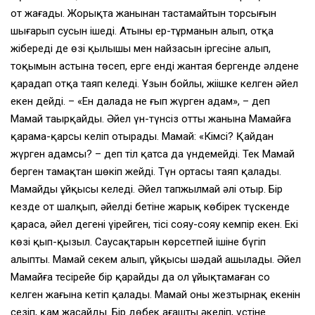
от жағады. Жорықта жанынан тастамайтын торсығын
шығарып сусын ішеді. Атының ер-тұрманын алып, отқа
жібереді де өзі қылышы мен найзасын іргесіне алып,
тоқымын астына төсеп, ерге енді жантая бергенде әлдене
қараңдап отқа таяп келеді. Ұзын бойлы, жіңішке келген әйел
екен дейді. – «Ен далада не ғып жүрген адам», – деп
Мамай таңырқайды. Әйел үн-түнсіз оттың жанына Мамайға
қарама-қарсы келіп отырады. Мамай: «Кімсің? Қайдан
жүрген адамсың? – деп тіл қатса да үндемейді. Тек Мамай
берген тамақтан шөкіп жейді. Түн ортасы таяп қалады.
Мамайдың ұйқысы келеді. Әйел тапжылмай әлі отыр. Бір
кезде от шалқып, әйелдің бетіне жарық көбірек түскенде
қараса, әйел дегені үңірейген, тісі сояу-сояу кемпір екен. Екі
көзі қып-қызыл. Саусақтарын көрсетпей ішіне бүгіп
алыпты. Мамай секем алып, ұйқысы шәдай ашылады. Әйел
Мамайға тесірейе бір қарайды да ол ұйықтамаған соң
келген жағына кетіп қалады. Мамай оның жезтырнақ екенін
сезіп, қам жасайды. Бір дөңбек ағашты әкеліп, үстіне