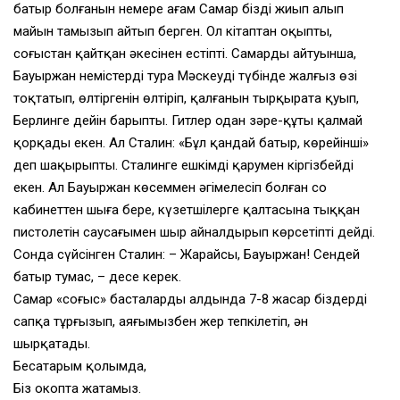
батыр болғанын немере ағам Самар бізді жиып алып
майын тамызып айтып берген. Ол кітаптан оқыпты,
соғыстан қайтқан әкесінен естіпті. Самардың айтуынша,
Бауыржан немістерді тура Мәскеудің түбінде жалғыз өзі
тоқтатып, өлтіргенін өлтіріп, қалғанын тырқырата қуып,
Берлинге дейін барыпты. Гитлер одан зәре-құты қалмай
қорқады екен. Ал Сталин: «Бұл қандай батыр, көрейінші»
деп шақырыпты. Сталинге ешкімді қарумен кіргізбейді
екен. Ал Бауыржан көсеммен әңгімелесіп болған соң
кабинеттен шыға бере, күзетшілерге қалтасына тыққан
пистолетін саусағымен шыр айналдырып көрсетіпті дейді.
Сонда сүйсінген Сталин: – Жарайсың, Бауыржан! Сендей
батыр тумас, – десе керек.
Самар «соғыс» басталардың алдында 7-8 жасар біздерді
сапқа тұрғызып, аяғымызбен жер тепкілетіп, ән
шырқатады.
Бесатарым қолымда,
Біз окопта жатамыз.