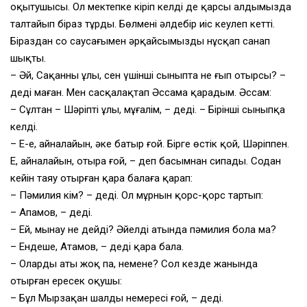
оқытушысы. Ол мектепке кіріп келді де қарсы алдымызда
талтайып біраз тұрды. Бөлмені әлдебір иіс кеулеп кетті.
Біраздан соң саусағымен әрқайсымызды нұсқап санап
шықты.
– Әй, Сақанның ұлы, сен үшінші сыныпта не ғып отырсың? –
деді маған. Мен сасқалақтап Әссама қарадым. Әссам:
– Сұлтан – Шәріптің ұлы, мұғалім, – деді. – Бірінші сыныпқа
келді.
– Е-е, айналайын, әкең батыр ғой. Бірге өстік қой, Шәріппен.
Е, айналайын, отыра ғой, – деп басымнан сипады. Содан
кейін таяу отырған қара балаға қарап:
– Пәмилияң кім? – деді. Ол мұрнын қорс-қорс тартып:
– Апамов, – деді.
– Ей, мынау не дейді? Әйелдің атында пәмилия бола ма?
– Ендеше, Атамов, – деді қара бала.
– Олардың аты жоқ па, немене? Сол кезде жанында
отырған ересек оқушы:
– Бұл Мырзақан шалдың немересі ғой, – деді.