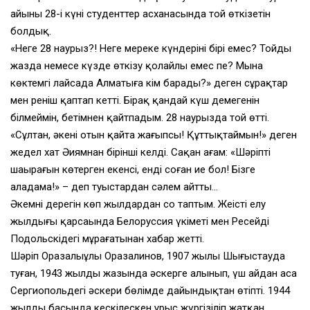
айының 28-і күні студенттер асханасында той өткізетін
болдық.
«Неге 28 наурыз?! Неге мереке күндерінің бірі емес? Тойды
жазда немесе күзде өткізу қолайлы емес пе? Мына
көктемгі лайсаңда Алматыға кім барады?» деген сұрақтар
мен реніш қаптап кетті. Бірақ қандай күш демегенін
білмеймін, бетімнен қайтпадым. 28 наурызда той өтті.
«Сұлтан, әкеңнің отын қайта жағыпсың! Құттықтаймын!» деген
жедел хат Әиямнан бірінші келді. Сақан ағам: «Шәріптің
шаңырағын көтерген екенсің, енді соған ие бол! Бізге
алаңдама!» – деп туыстардан сәлем айтты…
Әкемнің дерегін көп жылдардан соң таптым. Жеңістің елу
жылдығы қарсаңында Белоруссия үкіметі мен Ресейдің
Подольскідегі мұрағатынан хабар жетті.
Шәріп Оразалыұлы Оразалинов, 1907 жылы Шыңғыстауда
туған, 1943 жылдың жазында әскерге алынып, үш айдан аса
Сергиопольдегі әскери бөлімде дайындықтан өтіпті. 1944
жылдың басында кескілескен ұрыс жүргізіліп жатқан