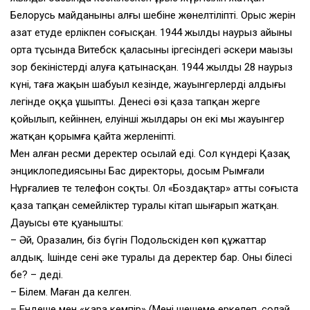
Белорусь майданының алғы шебіне жөнелтіліпті. Орыс жерін
азат етуде ерлікпен соғысқан. 1944 жылдың наурыз айының
орта тұсында Витебск қаласының іргесіндегі әскери маңызы
зор бекіністерді алуға қатынасқан. 1944 жылдың 28 наурыз
күні, таңға жақын шабуыл кезінде, жауынгерлердің алдыңғы
легінде оққа ұшыпты. Денесі өзі қаза тапқан жерге
қойылып, кейіннен, елуінші жылдары он екі мың жауынгер
жатқан қорымға қайта жерленіпті.
Мен алған ресми деректер осылай еді. Сол күндері Қазақ
энциклопе­диясының Бас директоры, досым Рымғали
Нұрғалиев те телефон соқты. Ол «Боздақтар» атты соғыста
қаза тапқан семейліктер туралы кітап шығарып жатқан.
Дауысы өте қуанышты:
– Әй, Оразалин, біз бүгін Подольскіден көп құжаттар
алдық. Ішінде сенің әкең туралы да деректер бар. Оны білесің
бе? – деді.
– Білем. Маған да келген.
– Ендеше мен «қара кемпір» (Менің шешеме еркелеп, солай