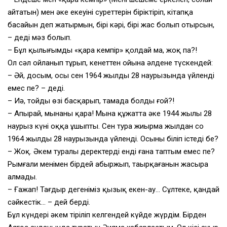
айтатын) мен әкең екеуінің суреттерін біріктіріп, кітапқа
басайын деп жатырмын, бірі кәрі, бірі жас болып отырсын,
– деді мәз болып.
– Бұл қылығымды «қара кемпір» қолдай ма, жоқ па?!
Ол сәл ойланып тұрып, кенеттен ойына әлдене түскендей:
– Әй, досым, осы сен 1964 жылдың 28 наурызында үйлендің
емес пе? – деді.
– Иә, тойды өзің басқарып, тамада болдың ғой?!
– Апырай, мынаны қара! Мына құжатта әкең 1944 жылы 28
наурыз күні оққа ұшыпты. Сен тура жиырма жылдан соң
1964 жылдың 28 наурызында үйлендің. Осыны біліп істедің бе?
– Жоқ. Әкем туралы деректерді енді ғана таптым емес пе?
Рымғали менімен бірдей абыржып, таңырқағанын жасыра
алмады.
– Ғажап! Тағдыр дегеніміз қызық екен-ау… Сұлтеке, қандай
сәйкестік… – дей берді.
Бұл күндері әкем тіріліп келгендей күйде жүрдім. Бірден