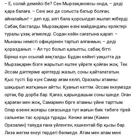
– Е, солай демейсің бе? Сен Мырзақановсың онда, – деді
қара балаға. – Сенің әкең де соғыста батыр болған,
айналайын! – деп еді, әлгі бала қорсылдап жылап жіберді.
Сабақ басталды. Мырзақарин өзінің майдандағы ерліктері
туралы ұзақ әңгімеледі. Содан кейін сағатына қарап: –
Мынаны немістің офицерінен тартып алғанмын, – деді
қоразданып. – Ал түс болып қалыпты, сабақ бітті.
Бірінші күн осылай аяқталды. Бұдан кейінгі уақытта да
Мырзақарин бізге жарытып ештеңе үйрете қойған жоқ. Тек
Әссам дәптеріме әріптерді жазып, соны қайталататын.
Қыс түсті. Бір күні Самар ағам келіп, Оразалы атамның
шақырып жатқанын айтты. Қуанып кеттім. Әссам екеумізде
ортақ бір дорба бар. Қағаз, қарындашым соның ішінде. Оған
қараған мен жоқ, Самармен бірге атамның үйіне тарттым.
Олар өзеннің жоғары сағасында түп жағын биік төбеге тірей
салынған тас қорада тұрады. Кенже ағам (Кәмен
Оразалин) таяуда ғана үйленген, кішкентай бір қызы бар.
Лиза жеңгем екеуі төрдегі бөлмеде. Атам мен апам мені