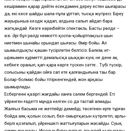
кешіріммен қарар дейтін есекдәмені дереу естен шығарасың
да, екі кесе шайды шала-пұла ұрттап, тысқа жүгіресің. Біреу
жауырыныңа кездік қадап, алдына салып айдап бара
жатқандай. Көзге көрінбейтін спектакль. Басты рөлде –
өзің. Әрі бұл рөлді немкетті қоспа-қойыртпақсыз шын
ниетіңмен шынайы орындап шығасың. Өмір бойы. Ал
шымылдықтың қашан түсірілетіні белгісіз. Бәлкім, ит-
ыржыңмен құрметті демалысқа шыққан күні, не денең ақ
кебінге оранып, қап-қара көрге түскен сәтте… Түбің түскір,
соңғысының қайдан ойға сап ете қалғандығына таңы бар.
Болар-болмас бойы тітіркенгендей, жон арқасы
шымырлады.
Есбергеннің қазіргі жағдайы ханға сәлем бергендей. Еті
үйренген ғадетті мұнда келген соң да тастай алмады.
Жалғыз басыма не жетпейді демейді, төсегінен ерте тұрған
бойда аяқ-қолын созып, бел-омыртқасын күтірлетіп, арлы-
берлі қозғалып, үйреншікті жаттығуларын жасайды. Суық
сумен жуынады. Иіссуын бұрқыратып, асықпай қырынады.