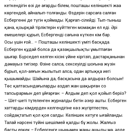
кеткендігін өзі де аңғарды білем, пошташы келіншекті жаңа
көргендей, айналып-толғанды. Өздерін сарсаңға салған
Есбергеннің де түгін қоймады. Қарғап-сілейді. Тып-тыныш
қана, қоңырқай тірліктерін күйттеген момақан ел еді. Әрі
емешелері құрып, Есбергенді сағына күткен кім бар.
Осы үшін ғой… – Пошташы келіншектің үміті басқада.
Есберген құдай болса да қазақшылықты ұмытпаған
шығар. Бүрсеңдеп келген кісіні үйіне кіргізіп, дастарқанынан
дәмауыз тигізер. Өзіне салса, сексеуілдің шоғына жүзін
бұрып, қол-аяғын жылытып алса, одан артыққа иегі
қышымайды. Шайына да, басқасына да алдыраз болсын!
Төс қалтасындағыларды аздап жан шақырған соң
тапсырармын деп ұйғарған: – Алдым деп қол қойып беріңіз?
– Шет-шеті түтеленген журналдың бетін әзер ашты. Есберген
хаттардың кімдерден келгендігіне көз жүгіртпестен,
сойдақтатып қол қоя салды. Келіншек кетуге ыңғайланды.
Талай нәрсенің түйіні шешілмей қалды бұ жолы. Жалғыз
басты еркек – Есбергенге шынымен жаны ашыды ма, әлде