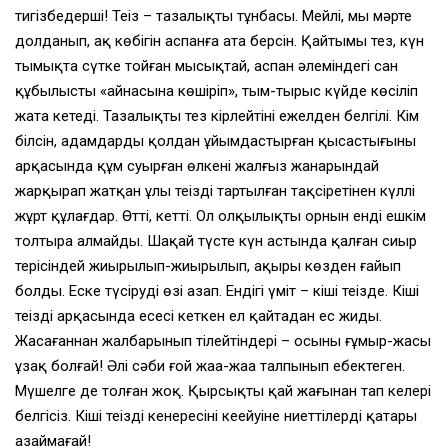
тигізбеңдерші! Теңіз – тазалықтың тұнбасы. Мейлі, мың мәрте
долданып, ақ көбігін аспанға ата берсін. Қайтымы тез, күн
тымықта сүтке тойған мысықтай, аспан әлеміндегі сан
құбылысты «айнасына көшіріп», тым-тырыс күйде көсіліп
жата кетеді. Тазалықтың тез кірлейтіні ежелден белгілі. Кім
білсін, адамдардың қолдан ұйымдастырған қысастығының
арқасында құм суырған өлкенің жалғыз жанарындай
жарқырап жатқан ұлы теңіздің тартылған тақсіретінен күллі
жұрт құлағдар. Өтті, кетті. Ол олқылықтың орнын енді ешкім
толтыра алмайды. Шаңқай түсте күн астында қалған сиыр
терісіндей жиырылып-жиырылып, ақыры көзден ғайып
болды. Еске түсірудің өзі азап. Ендігі үміт – кіші теңізде. Кіші
теңіздің арқасында есесі кеткен ел қайтадан ес жиды.
Жасағаннан жалбарынып тілейтіндері – осының ғұмыр-жасы
ұзақ болғай! Әлі сәби ғой жаңа-жаңа талпынып еңбектеген.
Мүшелге де толған жоқ. Қырсықтың қай жағынан тап келері
белгісіз. Кіші теңіздің кенересінің кеңейуіне ниеттілердің қатары
азаймағай!