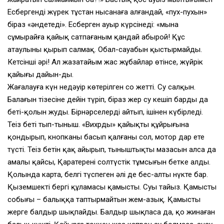
Есбергенді жүрек тұстан нысанаға алғандай, «пух-пухын»
біраз «әндетеді». Есберген ауыр күрсінеді: «мына
сұмырайға қайық сатпағаным қандай абырой! Құс
атаулыны қырып салмақ. Обал-сауабын қыстырмайды.
Кетсінші әрі! Ал жазатайым жас жұбайлар өтінсе, жүйрік
қайығы дайын-ды.
Жағалауға күн недәуір көтерілген соң жетті. Су салқын.
Балағын тізесіне дейін түріп, біраз жер су кешіп барды да
беті-қолын жуды. Бірнәрселерді айтып, ішінен күбірледі.
Теңіз беті тып-тыныш. «Вихрды» қайықтың құйрығына
қондырып, кнопканы басып қалғаны сол, мотор дар ете
түсті. Теңіз бетін қақ айырып, тыныштықтың мазасын алса да
амалы қайсы, Қаратереңнің солтүстік тұмсығын бетке алды.
Қолында карта, белгі түспеген әлі де бес-алты нүкте бар.
Қыземшектің бергі құламасы қамысты. Суы тайыз. Қамыстың
собығы – балыққа таптырмайтын жем-азық. Қамысты
жерге балдыр шықпайды. Балдыр шықпаса да, қоң жинаған