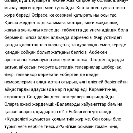
балық күшті. Қайырға төккен жаңа капрон ау болмаса, анау-
мынау шірігендерін місе тұтпайды. Кез-келген тұстан тесіп
жүре береді. Әсіресе, көксеркенің құтыратыны осы тұс.
Қанша жерден тілді кәлимаға келтіріп, ылғи жақсылық
жағына жығылғың келсе де, табиғатта да үнемі әділдік бола
бермейді. Әлсіз әлдінің алдында дәрменсіз. Жер үстіндегі
қанды қасаптан теңіз жарықтық та құралақан емес, тереңде
қандай сойқан болып жатқаны белгісіз. Ақбөкен
арыстанның жемсауына жиі түсетін олжа. Шөлдегі аңдардың
ақтық айқасын түсіруге шетелдік телеарналар шебер-ақ.
Өмірі телевизор көрмейтін Есберген де кейде
немерелерімен алқа-қотан отырып, әлгі өліспей беріспейтін
айқастарды аңдаусызда көріп қалар еді. Көрмейтін-ақ
көріністер. Сөндірейін десе немерелері шырылдайды.
Оларға әжесі жәрдемші: «Балаларды хайуанаттар бағына
қашан апарып, қыдыртып ең?..» Есбергеннің үні өшеді:
«Күнделікті жұмыстан қолым тиіп жүр ме. Сен соны біле
тұрып неге нербіге тиесің, а?!» Әңгіме осымен тәмәм. Әне,