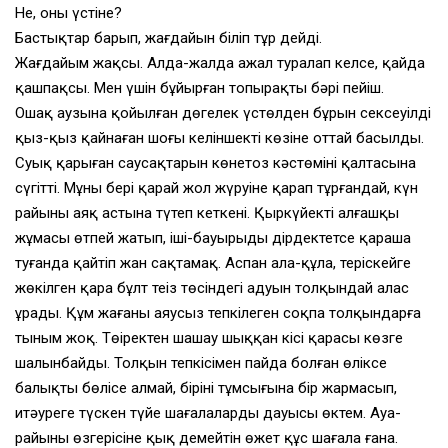
Не, оның үстіне?
Бастықтар барып, жағдайын біліп тұр дейді.
Жағдайым жақсы. Алда-жалда ажал туралап келсе, қайда
қашпақсың. Мен үшін бұйырған топырақтың бәрі пейіш.
Ошақ аузына қойылған дөңгелек үстөлден бұрын сексеуілдің
қыз-қыз қайнаған шоғы келіншектің көзіне оттай басылды.
Суық қарыған саусақтарын көнетоз кәстөмінің қалтасына
сүңгітті. Мұның бері қарай жол жүруіне қарап тұрғандай, күн
райының аяқ астына түтеп кеткені. Қыркүйектің алғашқы
жұмасы өтпей жатып, іші-бауырыңды дірдектетсе қараша
туғанда қайтіп жан сақтамақ. Аспан ала-құла, теріскейге
жөңкілген қара бұлт теңіз төсіндегі адуын толқындай алас
ұрады. Құм жағаны аяусыз тепкілеген соқпа толқындарға
тыным жоқ. Төңіректен шашау шыққан кісі қарасы көзге
шалынбайды. Толқын тепкісімен пайда болған өліксе
балықты бөлісе алмай, бірінің тұмсығына бір жармасып,
итәуреге түскен түйе шағалалардың дауысы өктем. Ауа-
райының өзгерісіне қыңқ демейтін өжет құс шағала ғана.