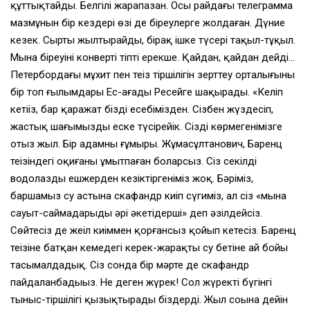
құттықтайды. Белгілі жарапазан. Осы райдағы телеграмма
мазмұнын бір кездері өзі де біреулерге жолдаған. Дүние
кезек. Сырты жылтырайды, бірақ ішке түсері тақыл-тұқыл.
Мына біреуінің конверті тіпті ерекше. Қайдан, қайдан дейді…
Петербордағы мұхит пен теңіз тіршілігін зерттеу орталығының
бір топ ғылымдары Ес-ағаңды Ресейге шақырады. «Келіп
кетіңіз, бар қаражат біздің есебімізден. Сізбен жүздесіп,
жастық шағымызды еске түсірейік. Сізді көрмегенімізге
отыз жыл. Бір адамның ғұмыры. Жұмасұлтанович, Баренц
теңізіндегі оқиғаны ұмытпаған боларсыз. Сіз секілді
водолазды ешжерден кезіктіргеніміз жоқ. Бәріміз,
баршамыз су астына скафандр киіп сүңгиміз, ал сіз «мына
сауыт-саймаңдарыңды әрі әкетіңдерші» деп әзілдейсіз.
Сөйтесіз де жеңіл киіммен қорғансыз қойып кетесіз. Баренц
теңізіне батқан кемедегі керек-жарақты су бетіне ай бойы
тасымалдадық. Сіз сонда бір мәрте де скафандр
пайдаланбадыңыз. Не деген жүрек! Сол жүректің бүгінгі
тыныс-тіршілігі қызықтырады біздерді. Жыл соңына дейін