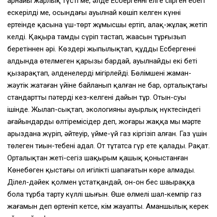
арнайы жарлық түсті ме, әлде Есбергеннің елге сіңірген еңбегі
ескерілді ме, осындағы ауылнай көшіп келген күннің
ертеңінде қасына үш-төрт жұмысшы ертіп, алақ-жұлақ жетіп
келді. Қақыра тамды сүріп тастап, жаңасын тұрғызып
беретіннен әрі. Көздері жыпылықтап, құдды Есбергеннің
алдында өтелмеген қарызы бардай, ауылнайдың екі беті
қызарақтап, әлденелерді міңгірлейді. Бөлімшенің жаман-
жәутік жатаған үйіне байланып қалған не бар, орталықтағы
стандартты пәтердің кез-келгені дайын тұр. Отын-суы
ішінде. Жылап-сықтап, экологияның ауырлық нүктесіндегі
ағайындарды өлтіремісіңдер деп, жоғары жаққа мың мәрте
арыздана жүріп, әйтеуір, үйме-үй газ кіргізіп алған. Газ үшін
төлеген тиын-тебенің адал. От тұтатсаң гүр ете қалады. Рақат.
Орталықтан жеті-сегіз шақырым қашық қоныстанған
Көнебөген қыстағы ол игіліктің шапағатын көре алмады.
Ділел-дәйек қолмен ұстатқандай, он-он бес шаңыраққа
бола тұрба тарту күллі шығын. Өңшең өлмелі шал-кемпір газ
жағамын деп өртеніп кетсе, кім жауапты. Аманшылық керек