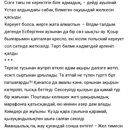
Сізге тағы не керектігін біле адмадық, – дейді ауылнай.
Ұстаз алдындағы сабақ білмеген оқушыдай желкесін
қасыды.
Кереует болса, жерге жата алмаспын. – Өлдім-талдым
дегенде Есбергеннің аузынан да бір сөз шықты-ау. Қоңыр
былғарымен қапталған кресло, екі кісілік польский кереует
сол сәтінде жеткізілді. Төргі бөлме кәдімгідей әрленіп
қалды.
* * *
Терезе тұсынан жүгіріп өткен адам ақыры дәлізге жетіп,
есікті сыртынан ұрғылады. Таң атпай не түлен түртті бұл
патшағарды?! Қиналса да амалы кәне, орнынан ақырын
көтеріліп, тысқа беттеді. Сексеуілдің қызуын да қимай тұр
бір жағынан. Пошташы келіншек жеті шақырымдық
марафонға қатысқандай, екі иінінен әзер дем алады.
Киімдері де жұпыны. Күздің қара суығына қарамай,
қызуқандылықпен шыға салған секілді.
Аманшылық па, жау қуғандай сонша ентігіп! – Жел тимесін