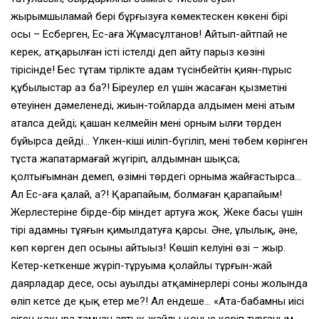
жырымшыламай бері бұрғызуға көмектескен көкеңнің бірі
осы – Есберген, Ес-ағаң Жұмасұлтанов! Айтып-айтпай не
керек, атқарылған істі істелді деп айту парыз көзінің
тірісінде! Бес тұтам тірлікте адам түсінбейтін қиян-пұрыс
құбылыстар аз ба?! Біреулер ел үшін жасаған қызметінің
өтеуінен дәмеленеді, жиын-тойларда алдымен менің атым
аталса дейді; қашан келмейін менің орным ылғи төрден
бұйырса дейді… Үлкен-кіші иіліп-бүгіліп, менің төбем көрінген
тұста жапатармағай жүгіріп, алдымнан шықса;
қолтығымнан демеп, өзімнің төрдегі орныма жайғастырса…
Ал Ес-ағаң қалай, а?! Қарапайым, болмаған қарапайым!
Жерлестеріне бірде-бір міндет артуға жоқ. Жеке басы үшін
тірі адамның тұяғын қимылдатуға қарсы. Әне, ұлылық, әне,
көп көрген деп осыны айтыңыз! Көшіп келуінің өзі – жыр.
Кетер-кеткенше жүріп-тұруыма қолайлы тұрғын-жай
даярлаңдар десе, осы ауылдың атқамінерлері соның жолында
өліп кетсе де қыңқ етер ме?! Ал ендеше… «Ата-бабамның иісі
сіңген қақыра тамнан артық жайлы қоныс көріп тұрғаным