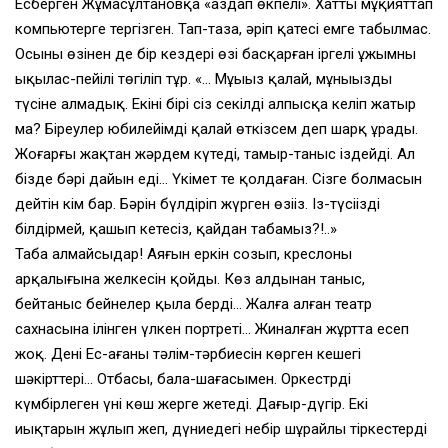
Есберген Жұмасұлтановқа «аздап өкпелі». Хатты мұқияттап
компьютерге тергізген. Тап-таза, әріп қатесі емге табылмас.
Осының өзінен де бір кездері өзі басқарған іргелі ұжымның
ықылас-пейілі төгіліп тұр. «… Мұңыңыз қалай, мұныңызды
түсіне алмадық. Екінің бірі сіз секілді алпысқа келіп жатыр
ма? Біреулер юбилейімді қалай өткізсем деп шарқ ұрады.
Жоғарғы жақтан жәрдем күтеді, тамыр-таныс іздейді. Ал
бізде бәрі дайын еді… Үкімет те қолдаған. Сізге болмасын
дейтін кім бар. Бәрін бүлдіріп жүрген өзіңіз. Із-түсіңізді
білдірмей, қашып кетесіз, қайдан табамыз?!..»
Таба алмайсыңдар! Аяғын еркін созып, креслоның
арқалығына желкесін қойды. Көз алдынан таныс,
бейтаныс бейнелер қылаң берді… Жалға алған театр
сахнасына ілінген үлкен портреті… Жиналған жұртта есеп
жоқ. Дені Ес-ағаңның тәлім-тәрбиесін көрген кешегі
шәкірттері… Отбасы, бала-шағасымен. Оркестрдің
күмбірлеген үні көш жерге жетеді. Даңғыр-дүңгір. Екі
иықтарын жұлып жеп, дүниедегі небір шұрайлы тіркестерді