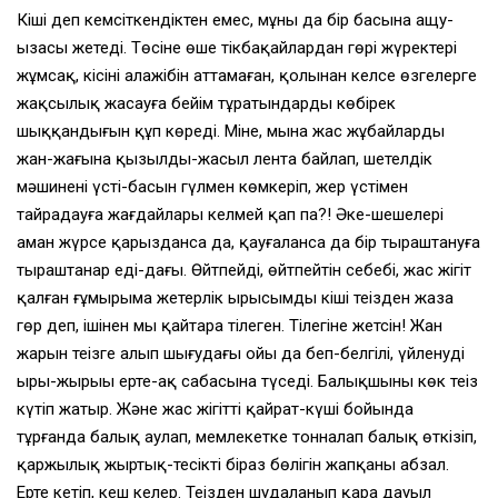
Кіші деп кемсіткендіктен емес, мұның да бір басына ащу-
ызасы жетеді. Төсіне өңшең тікбақайлардан гөрі жүректері
жұмсақ, кісінің алажібін аттамаған, қолынан келсе өзгелерге
жақсылық жасауға бейім тұратындардың көбірек
шыққандығын құп көреді. Міне, мына жас жұбайлардың
жан-жағына қызылды-жасыл лента байлап, шетелдік
мәшиненің үсті-басын гүлмен көмкеріп, жер үстімен
тайраңдауға жағдайлары келмей қап па?! Әке-шешелері
аман жүрсе қарызданса да, қауғаланса да бір тыраштануға
тыраштанар еді-дағы. Өйтпейді, өйтпейтін себебі, жас жігіт
қалған ғұмырыма жетерлік ырысымды кіші теңізден жаза
гөр деп, ішінен мың қайтара тілеген. Тілегіне жетсін! Жан
жарын теңізге алып шығудағы ойы да беп-белгілі, үйленудің
ырың-жырыңы ертең-ақ сабасына түседі. Балықшыны көк теңіз
күтіп жатыр. Және жас жігіттің қайрат-күші бойында
тұрғанда балық аулап, мемлекетке тонналап балық өткізіп,
қаржылық жыртық-тесіктің біраз бөлігін жапқаны абзал.
Ерте кетіп, кеш келер. Теңізден шудаланып қара дауыл