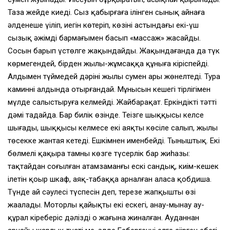
Таза жейде киеді. Сыз қабырғаға ілінген сынық айнаға
әлденеше үңіліп, иегін көтеріп, көзінің астындағы екі-үш
сызық әжімді бармағымен басып «массаж» жасайды.
Сосын барып үстөлге жақындайды. Жақындағанда да түк
көрмегендей, бірден жылы-жұмсаққа құныға кіріспейді.
Алдымен түймедей дәріні жылы сумен ары жөнелтеді. Тура
каминнің алдында отырғандай. Мұнысын кешегі тірлігімен
мүлде салыстыруға келмейді. Жайбарақат. Еркіндіктің тәтті
дәмі таңдайда. Бар билік өзінде. Теңізге шыққысы келсе
шығады, шыққысы келмесе екі аяқты көсіле салып, жылы
төсекке жантая кетеді. Ешкімнен именбейді. Тыныштық. Екі
бөлмелі қақыра тамның көзге түсерлік бар жиһазы:
тақтайдан соғылған атамзаманғы ескі сандық, киім-кешек
ілетін қоңыр шкаф, аяқ-табаққа арналған аласа қобдиша.
Түнде ай сәулесі түспесін деп, терезе жапқышты өзі
жаңалады. Моторлы қайықтың екі ескегі, анау-мынау ау-
құрал кіреберіс дәліздің оң жағына жиналған. Ауданнан