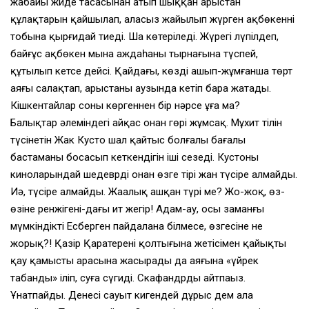
жабайы жиде тасасынан атып шыққан арыстан
құлақтарын қайшылап, алаңсыз жайылып жүрген ақбөкеннің
тобына қырғидай тиеді. Шаң көтеріледі. Жүрегің лүпілдеп,
байғұс ақбөкен мына аждаһаның тырнағына түспей,
құтылып кетсе дейсің. Қайдағы, көзді ашып-жұмғанша төрт
аяғы салақтап, арыстаның аузында кетіп бара жатады.
Кішкентайлар соны көргеннен бір нәрсе ұға ма?
Балықтар әлеміндегі айқас онан гөрі жұмсақ. Мұхит тілін
түсінетін Жак Кусто шал қайтыс болғалы бағалы
бастаманың босаңсып кеткендігін іші сезеді. Кустоның
киноларындай шедеврді онан өзге тірі жан түсіре алмайды.
Иә, түсіре алмайды. Жаңалық ашқан түрі ме? Жо-жоқ, өз-
өзіне ренжігені-дағы ит жегір! Адам-ау, осы заманғы
мүмкіндікті Есберген пайдалана білмесе, өзгесіне не
жорық?! Қазір Қаратереңнің қолтығына жетісімен қайықты
қау қамыстың арасына жасырады да аяғына «үйрек
табанды» іліп, суға сүңгиді. Скафандрды айтпаңыз.
Ұнатпайды. Денесі сауыт кигендей дұрыс дем ала