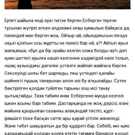
Ертеңгі шайына енді ерін тигізе берген Есберген терезе
тұсынан жүгіріп өткен әлдекімнің оғаш қимылын байқаса да,
пәлендей мән берген жоқ. Ойпыр-ай, ойындағысын ілезде
оқып қоятын осы жұрттың не пәлесі бар-ей, а?! Айтып ауыз
жапқанша, «бұл да бір орайы келген олжа болды-ау!» деп
қиян шеттегі ауылға көшіп келгеніне кәдімгідей көңілі толып,
ошақ аузындағы дөңгелек үстөлге жайлап жайғаса берген.
Сексеуілдің шоғы бет шарпиды, пеш үстіндегі қалайы
шәйнектің пұшық танауынан әлсін-әлі бу атқылайды. Сүтке
бөктірілген қолдан түйілген тарының хош иісі танау
қытықтайды. Таза табиғи өнім. Есбергеннің мұнда келгелі
ішкен асының бәрі табиғи. Дастарқанда не жоқ дерсіз; өзінің
майына қуырылған сазанның алақандай төстігі, құрт-
ірімшікті тіске басқан сәтте ары қарай үгітіле жөнеледі.
Және тәбет шақыратын да бір құдіреті бар. Себебі, ию-қию
қаладағыдай қолдан-қолға өтетін тағамға бірнәрсе қосып