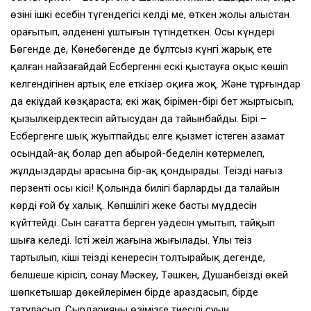
өзінің ішкі есебін түгендегісі келді ме, өткен жолы алыстан
орағытып, әлдененің ұштығын түтіндеткен. Осы күндері
Бөгенде де, Көнебөгенде де бұлтсыз күнгі жарық ете
қалған найзағайдай Есбергеннің ескі қыстауға оқыс көшіп
келгендігінен артық елең еткізер оқиға жоқ. Және тұрғындар
да екіұдай көзқараста; екі жақ бірімен-бірі бет жыртысып,
қызылкеңірдектесіп айтысудан да тайынбайды. Бірі –
Есбергенге шық жуытпайды; елге қызмет істеген азамат
осындай-ақ болар деп абырой-беделін көтермелеп,
жұлдыздардың арасына бір-ақ қондырады. Теңіздің нағыз
перзенті осы кісі! Қолында билігі барлардың да талайын
көрді ғой бұ халық. Көпшілігі жеке бастың мүддесін
күйттейді. Сын сағатта берген уәдесін ұмытып, тайқып
шыға келеді. Істің жеңіл жағына жығылады. Ұлы теңіз
тартылып, кіші теңіздің кенересін толтырайық дегенде,
белшеше кірісіп, сонау Мәскеу, Тәшкен, Душанбеңіздің өңкей
шөпкетышар дөкейлерімен бірде араздасып, бірде
татуласып, Сырдарияның өзімізге тиесілі суын