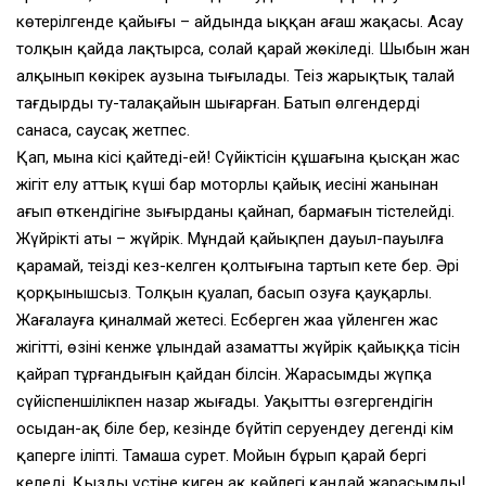
көтерілгенде қайығың – айдында ыққан ағаш жаңқасы. Асау
толқын қайда лақтырса, солай қарай жөңкіледі. Шыбын жан
алқынып көкірек аузына тығылады. Теңіз жарықтық талай
тағдырдың ту-талақайын шығарған. Батып өлгендерді
санасаң, саусақ жетпес.
Қап, мына кісі қайтеді-ей! Сүйіктісін құшағына қысқан жас
жігіт елу аттық күші бар моторлы қайық иесінің жанынан
ағып өткендігіне зығырданы қайнап, бармағын тістелейді.
Жүйріктің аты – жүйрік. Мұндай қайықпен дауыл-пауылға
қарамай, теңіздің кез-келген қолтығына тартып кете бер. Әрі
қорқынышсыз. Толқын қуалап, басып озуға қауқарлы.
Жағалауға қиналмай жетесің. Есберген жаңа үйленген жас
жігіттің, өзінің кенже ұлындай азаматтың жүйрік қайыққа тісін
қайрап тұрғандығын қайдан білсін. Жарасымды жүпқа
сүйіспеншілікпен назар жығады. Уақыттың өзгергендігін
осыдан-ақ біле бер, кезінде бүйтіп серуендеу дегенді кім
қаперге іліпті. Тамаша сурет. Мойын бұрып қарай бергің
келеді. Қыздың үстіне киген ақ көйлегі қандай жарасымды!