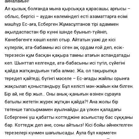
айналайын!
Ал қызық болғанда мына қырсыққа қарасаңшы; арғысы –
облыс, бергісі – аудан көлеміндегі есті азаматтарға есімі
мәшһүр Ес-ағаң, Есберген Жұмасұлтанов тірі адаммен
ақылдаспастан бір күннің ішінде буынып-түйініп,
Көнебөгенге көшіп келіп отыр. Айтатын уәжі де кісі
күлерлік, ата-бабамның исі сіңген ақ ордам ғой деп, есік-
терезесін құм басқан қақыра тамның атағын аспандатады
кеп. Шынттап келгенде, ата-бабасының исі түгіл, сүйегінің
қайда жатқандығын таба алмас. Жә, ол тақырыпқа
тереңдеп қайтеді, бүгінгі мәселе – Ес-ағаңды жайлы орынға
жақсылап қоныстандыру. Бұл келістің мән-жайын кім білген.
Бір ай, не бір жыл… Оның анық-қанығын өзінен сұрауға
батылы жететін жүрек жұтқан қайда?! Ана жолы бір
төтенше тапсырмамен ауылнайдың да үлкен қаладағы
Есбергеннің үш қабатты коттеджіне асығыстау бас сұққаны
бар. Коттедж деп әне, соны айтыңыз! Кісі бойы әйнектелген
терезелері күнмен шағылысады. Аула бұл көрмеген