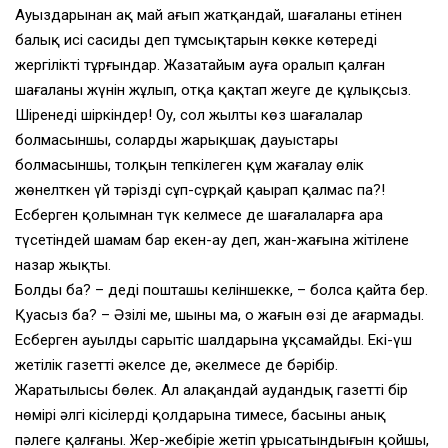
Ауыздарынан ақ май ағып жатқандай, шағаланың етінен
балық исі сасиды деп тұмсықтарын көкке көтереді
жергілікті тұрғындар. Жазатайым ауға оралып қалған
шағаланың жүнін жұлып, отқа қақтап жеуге де құлықсыз.
Шіренеді шіркіндер! Оу, сол жылтың көз шағалалар
болмасыншы, солардың жарықшақ дауыстары
болмасыншы, толқын тепкілеген құм жағалау өлік
жөнелткен үй тәрізді сұп-сұрқай қаңырап қалмас па?!
Есберген қолымнан түк келмесе де шағалаларға ара
түсетіндей шамам бар екен-ау деп, жан-жағына жітілене
назар жықты.
Болдың ба? – деді пошташы келіншекке, – болсаң қайта бер.
Қуасыз ба? – Әзілі ме, шыны ма, о жағын өзі де аңғармады.
Есберген ауылдың сарытіс шалдарына ұқсамайды. Екі-үш
жетілік газетті әкелсең де, әкелмесең де бәрібір.
Жаратылысы бөлек. Ал алақандай аудандық газеттің бір
нөмірі әлгі кісілердің қолдарына тимесе, басыңның анық
пәлеге қалғаны. Жер-жебіріңе жетіп ұрысатындығын қойшы,