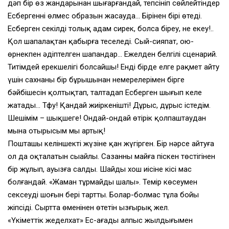
дәп бір өз жандарынан шығарғандай, тепсініп сөйлейтіндер
Есбергеннің өлмес образын жасауда… Бірінен бірі өтеді.
Есберген секілді толық адам сирек, болса біреу, не екеу!..
Қол шапалақтан қабырға теңселеді. Сый-сияпат, ою-
өрнекпен әдіптелген шапандар… Ежелден белгілі сценарий.
Титімдей ерекшелігі болсайшы! Енді бірде елге рақмет айту
үшін сахнаның бір бұрышынан немерелерімен бірге
бәйбішесін қолтықтап, талтаңдап Есберген шығып келе
жатады… Тфу! Қандай жиіркенішті! Дұрыс, дұрыс істедім.
Шешімім – шықшеге! Ондай-ондай өтірік қолпаштаудан
мына отырысым мың артық!
Пошташы келіншектің жүзіне қан жүгірген. Бір нәрсе айтуға
ол да оқталатын сыңайлы. Сазанның майға піскен төстігінен
бір жұлып, ауызға салды. Шайдың хош иісіне кісі мас
болғандай. «Жаман тұрмайды шалың». Темір көсеумен
сексеудің шоғын бері тартты. Болар-болмас тұла бойы
жіпсіді. Сыртта өңменіңнен өтетін ызғырық жел.
«Үкіметтік жеделхат» Ес-ағаңды алпыс жылдығымен