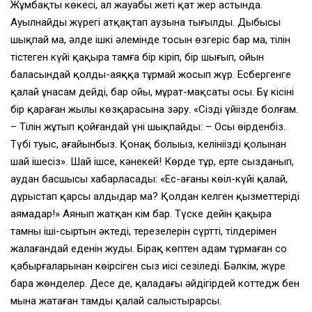
Жұмбақтың көкесі, ал жауабы жеті қат жер астында.
Ауылнайдың жүрегі атқақтап аузына тығылды. Дыбысы
шықпай ма, әлде ішкі әлемінде тосын өзгеріс бар ма, тілін
тістеген күйі қақыра тамға бір кіріп, бір шығып, ойын
баласындай қолды-аяққа тұрмай жосып жүр. Есбергенге
қалай ұнасам дейді, бар ойы, мұрат-мақсаты осы. Бұ кісінің
бір қараған жылы көзқарасына зәру. «Сіздің үйіңізде болғам.
– Тілін жұтып қойғандай үні шықпайды: – Осы өңірденбіз.
Түбі туыс, ағайынбыз. Қонақ болыңыз, келініңіздің қолынан
шай ішесіз». Шай ішсе, кәнекей! Көрде тұр, ертең сызданып,
аудан басшысы хабарласады: «Ес-ағаңның көңіл-күйі қалай,
дұрыстап қарсы алдыңдар ма? Қолдан келген қызметтеріңді
аямаңдар!» Аянып жатқан кім бар. Түске дейін қақыра
тамның іші-сыртын әктеді, терезелерін сүртті, тілдерімен
жалағандай еденін жуды. Бірақ көптен адам тұрмаған соң
қабырғаларынан көңірсіген сыз иісі сезіледі. Бәлкім, жүре
бара жөнделер. Десе де, қаладағы әйдіңгірдей коттедж бен
мына жатаған тамды қалай салыстырарсың.