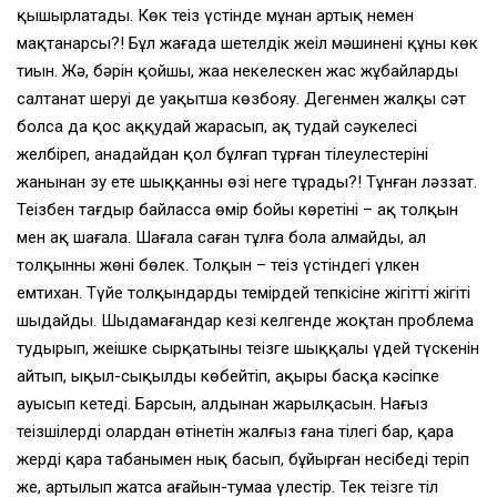
қышырлатады. Көк теңіз үстінде мұнан артық немен
мақтанарсың?! Бұл жағада шетелдік жеңіл мәшиненің құны көк
тиын. Жә, бәрін қойшы, жаңа некелескен жас жұбайлардың
салтанат шеруі де уақытша көзбояу. Дегенмен жалқы сәт
болса да қос аққудай жарасып, ақ тудай сәукелесі
желбіреп, анадайдан қол бұлғап тұрған тілеулестерінің
жанынан зу ете шыққанның өзі неге тұрады?! Тұнған ләззат.
Теңізбен тағдыр байлассаң өмір бойы көретінің – ақ толқын
мен ақ шағала. Шағала саған тұлға бола алмайды, ал
толқынның жөні бөлек. Толқын – теңіз үстіндегі үлкен
емтихан. Түйе толқындардың темірдей тепкісіне жігіттің жігіті
шыдайды. Шыдамағандар кезі келгенде жоқтан проблема
тудырып, жеңішке сырқатының теңізге шыққалы үдей түскенін
айтып, ыңқыл-сыңқылды көбейтіп, ақыры басқа кәсіпке
ауысып кетеді. Барсын, алдынан жарылқасын. Нағыз
теңізшілердің олардан өтінетін жалғыз ғана тілегі бар, қара
жерді қара табаныңмен нық басып, бұйырған несібеңді теріп
же, артылып жатса ағайын-тумаңа үлестір. Тек теңізге тіл