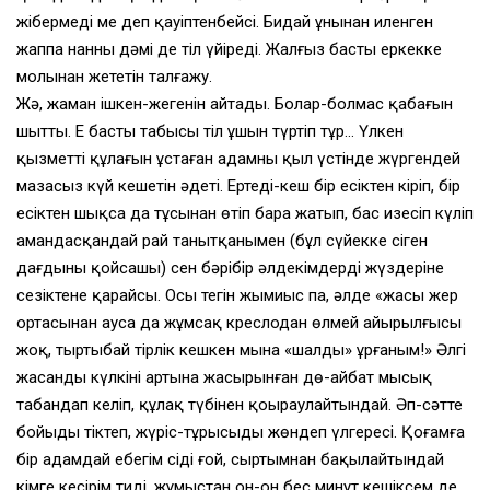
жібермеді ме деп қауіптенбейсің. Бидай ұнынан иленген
жаппа нанның дәмі де тіл үйіреді. Жалғыз басты еркекке
молынан жететін талғажу.
Жә, жаман ішкен-жегенін айтады. Болар-болмас қабағын
шытты. Ең басты табысы тіл ұшын түртіп тұр… Үлкен
қызметтің құлағын ұстаған адамның қыл үстінде жүргендей
мазасыз күй кешетін әдеті. Ертеңді-кеш бір есіктен кіріп, бір
есіктен шықсаң да тұсыңнан өтіп бара жатып, бас изесіп күліп
амандасқандай рай танытқанымен (бұл сүйекке сіңген
дағдыны қойсаңшы) сен бәрібір әлдекімдердің жүздеріне
сезіктене қарайсың. Осы тегін жымиыс па, әлде «жасы жер
ортасынан ауса да жұмсақ креслодан өлмей айырылғысы
жоқ, тыртыңбай тірлік кешкен мына «шалды» ұрғаным!» Әлгі
жасанды күлкінің артына жасырынған дөң-айбат мысық
табандап келіп, құлақ түбінен қоңыраулайтындай. Әп-сәтте
бойыңды тіктеп, жүріс-тұрысыңды жөндеп үлгересің. Қоғамға
бір адамдай еңбегім сіңді ғой, сыртымнан бақылайтындай
кімге кесірім тиді, жұмыстан он-он бес минут кешіксем де