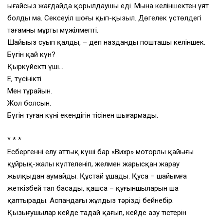
ыңғайсыз жағдайда қорылдаушы еді. Мына келіншектен ұят
болды ма. Сексеуіл шоғы қып-қызыл. Дөңгелек үстөлдегі
тағамның мұрты мүжілмепті.
Шайыңыз суып қалды, – деп назданды пошташы келіншек.
Бүгін қай күн?
Қыркүйектің үші…
Е, түсінікті.
Мен тұрайын.
Жол болсын.
Бүгін туған күні екендігін тісінен шығармады.
* * *
Есбергеннің елу аттық күші бар «Вихр» моторлы қайығы
құйрық-жалы күлтеленіп, желмен жарысқан жарау
жылқыдан аумайды. Құстай ұшады. Қуса – шайымға
жеткізбей тап басады, қашса – қуғыншыларын шаң
қаптырады. Аспандағы жұлдыз тәрізді бейнебір.
Қызығушылар кейде таңдай қағып, кейде азу тістерін