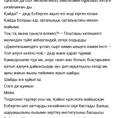
сұғатын да сол. Өкпелегенсіп, бөксесімен бұрылып, кетуге
ыңғайланған-ды.
Қайда? – деді Есберген ақыл-есі енді кірген кісіше.
Қайда болушы еді, орталыққа, орталықтағы мекен-
жайыма.
Тоқ-та, мына суықта өлемісің?! – Пошташы келіншекті
желкеден түйіп жібергендей, ілгері оздырды.
«Джентельмендігі» ұстап, сырт киімін шешуге көмектесті: –
Үсіп өлуге келіпсің ғой,– деді және қарап тұрмай.
Қамқорсыған түрі ме, әлде «жап-жас болып, боқтарыңмен
қатып қалуға дайынсыңдар-ау» деп мұқатқысы келді ме,
арғы жағын жылы пейілмен жуып-шайды.
Шайды өзің құйып іш.
Сізге де құяиын.
Мейлі.
Тілдескен түрлері осы-ақ. Қайыс креслоға жайқасқан
Есберген әлгі хаттарды көзәйнексіз оқи бастады. Балық
шаруашылығы ғылыми-зерттеу институтының басшысы