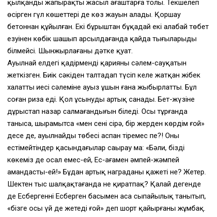
қылқанды жапырақты жасыл ағаштарға толы. Текшелеп
өсірген гүл көшеттері де көз жауын алады. Қоршау
бетоннан құйылған. Екі бұрыштан бұқадай екі алабай төбет
езуінен көбік шашып арсылдағанда қайда тығыларыңды
білмейсің. Шынжырлағаны дәтке қуат.
Ауылнай елдегі қадірменді қарияның сәлем-сауқатын
жеткізген. Биік сәкіден талтаңдап түсіп келе жатқан жібек
халаттың иесі сәлеміне ауыз ұшын ғана жыбырлатты. Бұл
соған риза еді. Қол ұсынуды артық санады. Бет-жүзіне
дұрыстап назар салмағандығын біледі. Осы тұрғанда
таныса, шырамытса «мен сені сірә, бір жерден көрдім ғой»
десе де, ауылнайдың төбесі аспан тіремес пе?! Оны
естімейтіндер қасындағылар саңырау ма: «Бәли, біздің
көкеміз де осал емес-ей, Ес-ағаңмен әмпей-жәмпей
амандасты-ей!» Бұдан артық награданың қажеті не? Жетер.
Шектен тыс шалқақтағанда не қиратпақ? Қалай дегенде
де Есбергеннің Есберген басымен аса сыпайылық танытып,
«бізге осы үй де жетеді ғой» деп шорт қайырғаны жұмбақ.