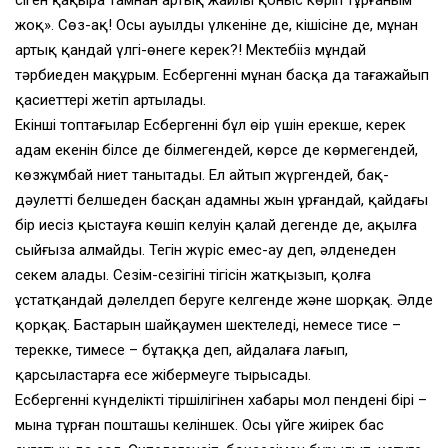
жоқ». Сөз-ақ! Осы ауылдың үлкеніне де, кішісіне де, мұнан
артық қандай үлгі-өнеге керек?! Мектебіңіз мұндай
тәрбиеден мақұрым. Есбергеннің мұнан басқа да таңғажайып
қасиеттері жетіп артылады.
Екінші топтағылар Есбергеннің бұл өңір үшін ерекше, керек
адам екенін білсе де білмегендей, көрсе де көрмегендей,
көзжұмбай ниет танытады. Ел айтып жүргендей, бақ-
дәулетті белшеден басқан адамның жын ұрғандай, қайдағы
бір иесіз қыстауға көшіп келуін қалай дегенде де, ақылға
сыйғыза алмайды. Тегін жүріс емес-ау деп, әлденеден
секем алады. Сезім-сезігінің тігісін жатқызып, қолға
ұстатқандай дәлелдеп беруге келгенде және шорқақ. Әлде
қорқақ. Бастарын шайқаумен шектеледі, немесе тисе –
терекке, тимесе – бұтаққа деп, айдалаға лағып,
қарсыластарға есе жібермеуге тырысады.
Есбергеннің күнделікті тіршілігінен хабары мол пенденің бірі –
мына тұрған пошташы келіншек. Осы үйге жиірек бас