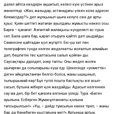
дәлел айтсаң көздерін ақшитып, келесі күні үстіңнен арыз
жөнелтеді. «Жаз, жазыңдар, астанадағы үлкен кісінің әдресін
білемісіңдер?!» деп жұлқынып шыға келуге сенің де артың
қуыс. Қиян шеттегі жатаған ауылдағы жұмыстың көкесі осы.
Барға – қанағат. Азғантай жалақысы күнделікті ас-суыңа
сеп. Бала-шағаң бар, қарап отыруға қайтіп дәтің шыдайды.
Сөмкесіне қайтадан қол жүгіртті. Екі-үш хат пен
телеграфпен түнде келген жеделхатты жоғалтып алмайын
деп, бешпетінің төс қалтасына салып қойған-ды.
Саусақтары дірілдеп, әзер тапты. Оны жедел жолға
шығарған да соңғыларының күші еді. Шекесінде «үкіметтік»
деген айқұлақтанған белгісі болса, жаның ышқынып,
тыпыршымай көр! Бұл түгілі пошта бастықтың өзі асып-
сасып, бұтына жіберіп қоя жаздайды. Адасып келгеннен
сау ма деп, бір бет қағазға өлгенше үңіледі. Тура. «Бөген
ауылына. Есберген Жұмасұлтановтың қолына
тапсырылсын!». «Ұш, – дейді тұмсығын көкке тіреп, – жаның
бар да Көнебөген қыстағына жет!» Артынша артық