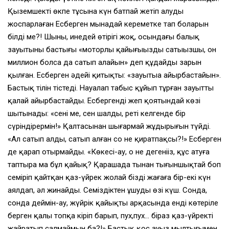
Қыземшектің өкпе тұсына күн батпай жетіп алуды
жоспарлаған Есберген мынадай кереметке тап боларын
білді ме?! Шыны, инедей өтірігі жоқ, осындағы балық
зауытының бастығы «моторлы қайығыңызды сатыңызшы, он
миллион болса да сатып алайын» деп құдайдың зарын
қылған. Есберген әдейі қитықты: «зауытыңа айырбастайын».
Бастық тілін тістеді. Науалап табыс құйып тұрған зауытты
қалай айырбастайды. Есбергенді жеп қоятындай көзі
шытынады: «сені ме, сен шалды, реті келгенде бір
сүріндірермін!» Қалтасынан шығармай жұдырығын түйді.
«Ал сатып алдың, сатып алған соң не қиратпақсың?!» Есберген
де қарап отырмайды. «Көкесі-ау, о не дегеніңіз, құс атуға
таптыра ма бұл қайық? Қарашада тыңнан тығыншықтай боп
семіріп қайтқан қаз-үйрек жолай біздің жағаға бір-екі күн
аялдап, әл жинайды. Семіздіктен ұшудың өзі күш. Сонда,
сонда деймін-ау, жүйрік қайықтың арқасында енді көтеріле
берген қалың топқа кіріп барып, пух,пух… біраз қаз-үйректі
жайратып салмаймын ба?!» Бастық қос ауыз мылтығымен