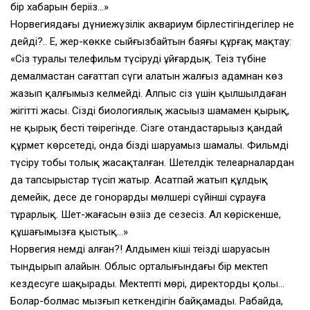
бір хабарын беріңіз…»
Норвегиядағы дүниежүзілік аквариум бірлестігіндегілер не
дейді?.. Е, жер-көкке сыйғызбайтын баяғы құрғақ мақтау:
«Сіз туралы телефильм түсіруді ұйғардық. Теңіз түбіне
демалмастан сағаттап сүңги алатын жалғыз адамнан көз
жазып қалғымыз келмейді. Алпыс сіз үшін қылшылдаған
жігіттің жасы. Сіздің биологиялық жасыңыз шамамен қырық,
не қырық бестің төңірегінде. Сізге отандастарыңыз қандай
құрмет көрсетеді, онда біздің шаруамыз шамалы. Фильмді
түсіру тобы толық жасақталған. Шетелдік телеарналардан
да тапсырыстар түсіп жатыр. Асатпай жатып құлдық
демейік, десе де гонорардың мөлшері сүйінші сұрауға
тұрарлық. Шет-жағасын өзіңіз де сезесіз. Ал көріскенше,
құшағымызға қыстық…»
Норвегия немді алған?! Алдымен кіші теңіздің шаруасын
тындырып алайын. Облыс орталығындағы бір мектеп
кездесуге шақырады. Мектептің мөрі, директордың қолы…
Болар-болмас мызғып кеткендігін байқамады. Рабайда,