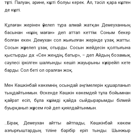
түсті. Палуан, әрине, күшті болуы керек. Ал, тәсіл қара күштен
де күшті.
Құлаған жерінен үйелеп тұра алмай жатқан Демеуханның
басынан «күшің маған» деп аттап кеттім. Соным бекер
болған екен. Демухан сол жығылған жерінде ұзақ жатты.
Сосын жүрелеп ұзақ отырды. Сосын жейдесін қолтығына
қыстырды да: «Сен жеңдің, батыр», – деп Айдың бозамық
сәулесі іркілген шалғынды кешіп жауырыны күжірейіп кете
барды. Сол беті ол оралған жоқ.
Мен Көшкінбай көкемнің осындай әңгімелерін құшарланып
тыңдайтынмын. Өскенде Көшкін көкемдей тұла бойымнан
қайрат есіп, бұла күшімді қайда сыйдырарымды білмей
буырқанып жүрсем ғой деп қиялдайтынмын.
…Бірақ Демеухан айтты айтпады, Көшкінбай көкем
азғырғыштардың тіліне бәрібір еріп тынды. Шынжыр