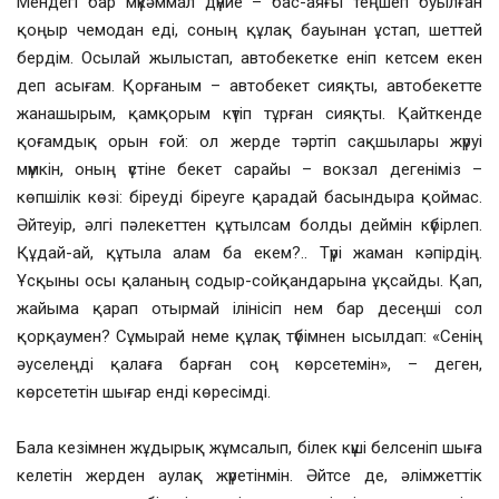
Мендегі бар мүкәммал дүние – бас-аяғы теңшеп буылған
қоңыр чемодан еді, соның құлақ бауынан ұстап, шеттей
бердім. Осылай жылыстап, автобекетке еніп кетсем екен
деп асығам. Қорғаным – автобекет сияқты, автобекетте
жанашырым, қамқорым күтіп тұрған сияқты. Қайткенде
қоғамдық орын ғой: ол жерде тәртіп сақшылары жүруі
мүмкін, оның үстіне бекет сарайы – вокзал дегеніміз –
көпшілік көзі: біреуді біреуге қарадай басындыра қоймас.
Әйтеуір, әлгі пәлекеттен құтылсам болды деймін күбірлеп.
Құдай-ай, құтыла алам ба екем?.. Түрі жаман кәпірдің.
Ұсқыны осы қаланың содыр-сойқандарына ұқсайды. Қап,
жайыма қарап отырмай ілінісіп нем бар десеңші сол
қорқаумен? Сұмырай неме құлақ түбімнен ысылдап: «Сенің
әуселеңді қалаға барған соң көрсетемін», – деген,
көрсететін шығар енді көресімді.
Бала кезімнен жұдырық жұмсалып, білек күші белсеніп шыға
келетін жерден аулақ жүретінмін. Әйтсе де, әлімжеттік