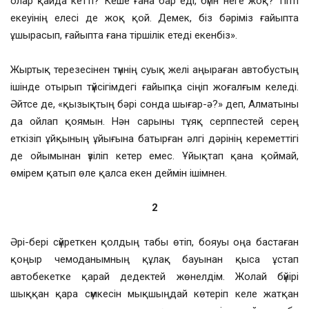
олар қайда кетті? Кеше ғана бар еді, бүгін неге жоқ? Тіпті
екеуінің елесі де жоқ қой. Демек, біз бәріміз ғайыпта
ұшырасып, ғайыпта ғана тіршілік етеді екенбіз».
Жыртық терезесінен түннің суық желі аңыраған автобустың
ішінде отырып түйсігімдегі ғайыпқа сіңіп жоғалғым келеді.
Әйтсе де, «қызықтың бәрі сонда шығар-ә?» деп, Алматыны
да ойлап қоямын. Нән сарыны тұяқ серппестей серең
еткізіп ұйқының ұйығына батырған әлгі дәрінің кереметтігі
де ойымынан үзіліп кетер емес. Ұйықтап қана қоймай,
өмірем қатып өле қалса екен деймін ішімнен.
2
Әрі-бері сүйреткен қолдың табы өтіп, бояуы оңа бастаған
қоңыр чемоданымның құлақ бауынан қыса ұстап
автобекетке қарай дедектей жөнелдім. Жолай бүйірі
шыққан қара сүмкесін мықшыңдай көтеріп келе жатқан