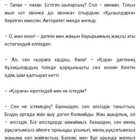
– Тапан – пахан. Естіген шығарсың? Сол – менмін. Тоғыз
жыл «от звонка до звонка» отырдым. «Қызылдарға»
берілген емеспін. Авторитет менде жетеді.
– О, жөн екен! – деппін мен жақын бауырымның жақсы аты
естілгендей елпілдеп.
– Ал, сен «қораға кірдің», бала! – «Қора» дегеннің
бұзақылардың тілінде қорқынышты сөз екенін білетін
едім, ішім қалтырап кетті.
– «Қораға» кіретіндей мен не істедім?
– Сен не істемедің? Біріншіден, сен әлсіздік таныттың.
Біздің ортада жан ашу деген болмайды. Жан ашырлық, ол
– әлсіздік. Біз әлсіздерді аямаймыз. Екіншіден, сен менің
рұқсатымсыз әйелге орныңды ұсынып, менің рұқсатымсыз
жаныма кеп жайғастың. Бәлкім, мен бұл орында жалғыз