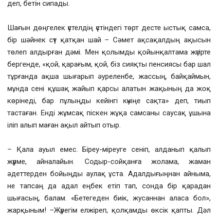
деп, бетін сипады.
Шағын дөңгелек үстелдің үстіндегі төрт десте ыстық самса,
бір шәйнек сүт қатқан шай – Сәмет ақсақалдың ақысын
төлеп алдырған дәмі. Мен қолымды қойынқалтама жүгірте
бергенде, «қой, қарағым, қой, біз сияқты пенсиясы бар шал
тұрғанда ақша шығарып әуреленбе, жассың, байқаймын,
мұнда сені құшақ жайып қарсы алатын жақының да жоқ
көрінеді, бар пұлыңды кейінгі күніңе сақта» деп, тиып
тастаған. Енді жұмсақ піскен жұқа самсаны саусақ ұшына
іліп алып маған ақыл айтып отыр.
– Қала ауыл емес. Біреу-міреуге сеніп, алданып қалып
жүрме, айналайын. Содыр-сойқанға жолама, жаман
әдеттерден бойыңды аулақ ұста. Адалдығыңнан айныма,
не тапсаң да адал еңбек етіп тап, сонда бір қарадан
шығасың, балам. «Бетегеден биік, жусаннан аласа бол»,
жарқыным! –Жүрегім елжіреп, қолқамды өксік қапты. Дәл