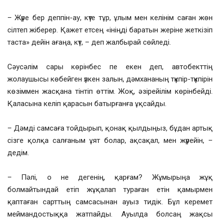
– Жүре бер деппін-ау, күте тұр, ұлым мен келінім саған жөн
сілтеп жіберер. Қажет етсең «ініңді баратын жеріне жеткізіп
таста» дейін ағаңа, күт, – деп жалбырай сөйледі.
Сәусәлім сары көрінбес пе екен деп, автобекттің
жолаушысы көбейген үлкен залын, дәмхананың түкпір-түкпірін
көзіммен жасқана тінтіп өттім. Жоқ, әзірейілім көрінбейді.
Қаласына келіп қарасын батырғанға ұқсайды.
– Дәмді самсаға тойдырып, қонақ қылдыңыз, бұдан артық
сізге қолқа салғаным ұят болар, ақсақал, мен жүрейін, –
дедім.
– Пәлі, о не дегенің, қарғам? Жұмырыңа жұқ
болмайтындай етіп жұқалап тураған етін қамырмен
қаптаған сарттың самсасынан ауыз тидік. Бұл керемет
меймандостыққа жатпайды. Ауылда болсаң жақсы