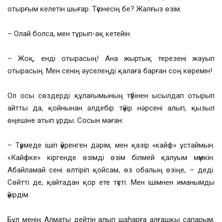
отырғым келетін шығар. Түсінесің бе? Жалғыз өзім.
– Олай болса, мен тұрып-ақ кетейін.
– Жоқ, енді отырасың! Ана жыртық терезені жауып
отырасың. Мен сенің әуселеңді қалаға барған соң көремін!
Ол осы сөздерді құлағымының түбінен ысылдап отырып
айтты да, қойнынан әлдебір түйір нәрсені алып, қызыл
өңешіне атып ұрды. Сосын маған:
– Түрмеде ішіп үйренген дәрім, мен қазір «кайф» ұстаймын.
«Кайфке» кіргенде өзімді өзім білмей қалуым мүмкін.
Абайламай сені өлтіріп қойсам, өз обалың өзіңе, – деді.
Сөйтті де, қайтадан қор ете түсті. Мен ішімнен иманымды
үйірдім.
Бұл менің Алматы дейтін алып шаһарға алғашқы сапарым.