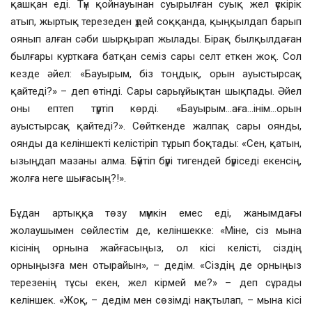
қашқан еді. Түн қойнауынан суырылған суық жел үскірік
атып, жыртық терезеден үдей соққанда, қыңқылдап барып
оянып алған сәби шырқырап жылады. Бірақ былқылдаған
былғары курткаға батқан семіз сары селт еткен жоқ. Сол
кезде әйел: «Бауырым, біз тоңдық, орын ауыстырсақ
қайтеді?» – деп өтінді. Сары сарыұйықтан шықпады. Әйел
оны ептеп түртіп көрді. «Бауырым…аға…інім…орын
ауыстырсақ қайтеді?». Сөйткенде жалпақ сары оянды,
оянды да келіншекті келістіріп тұрып боқтады: «Сен, қатын,
ызыңдап мазаны алма. Бүйтіп бүрі тигендей бүріседі екенсің,
жолға неге шығасың?!».
Бұдан артыққа төзу мүмкін емес еді, жанымдағы
жолаушымен сөйлестім де, келіншекке: «Міне, сіз мына
кісінің орнына жайғасыңыз, ол кісі келісті, сіздің
орныңызға мен отырайын», – дедім. «Сіздің де орныңыз
терезенің тұсы екен, жел кірмей ме?» – деп сұрады
келіншек. «Жоқ, – дедім мен сөзімді нақтылап, – мына кісі