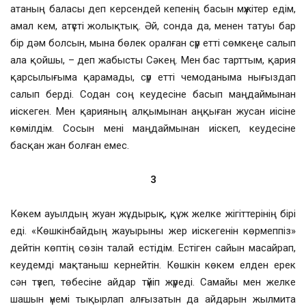
атаның баласы деп керсендей кепенің басын мүжітер едім,
амал кем, атүсті жолықтық. Әй, сонда да, менен татуы бар
бір дәм болсын, мына бөлек оралған сүр етті сөмкеңе салып
ала қойшы, – деп жабысты Сәкең. Мен бас тарттым, қария
қарсылығыма қарамады, сүр етті чемоданыма нығыздап
салып берді. Содан соң кеудесіне басып маңдаймынан
иіскеген. Мен қарияның алқымынан аңқыған жусан иісіне
көмілдім. Сосын мені маңдаймынан иіскеп, кеудесіне
басқан жан болған емес.
3
Көкем ауылдың жуан жұдырық, құж желке жігіттерінің бірі
еді. «Көшкінбайдың жауырыны жер иіскегенін көрмеппіз»
дейтін көптің сөзін талай естідім. Естіген сайын масайрап,
кеудемді мақтаныш кернейтін. Көшкін көкем елден ерек
сән түзеп, төбесіне айдар түйіп жүреді. Самайы мен желке
шашын үнемі тықырлап алғызатын да айдарын жылмита