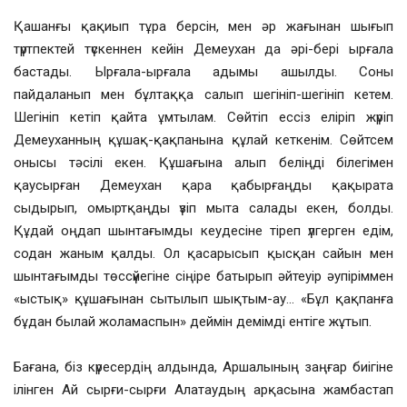
Қашанғы қақиып тұра берсін, мен әр жағынан шығып
түртпектей түскеннен кейін Демеухан да әрі-бері ырғала
бастады. Ырғала-ырғала адымы ашылды. Соны
пайдаланып мен бұлтаққа салып шегініп-шегініп кетем.
Шегініп кетіп қайта ұмтылам. Сөйтіп ессіз еліріп жүріп
Демеуханның құшақ-қақпанына құлай кеткенім. Сөйтсем
онысы тәсілі екен. Құшағына алып беліңді білегімен
қаусырған Демеухан қара қабырғаңды қақырата
сыдырып, омыртқаңды үзіп мыта салады екен, болды.
Құдай оңдап шынтағымды кеудесіне тіреп үлгерген едім,
содан жаным қалды. Ол қасарысып қысқан сайын мен
шынтағымды төссүйегіне сіңіре батырып әйтеуір әупіріммен
«ыстық» құшағынан сытылып шықтым-ау… «Бұл қақпанға
бұдан былай жоламаспын» деймін демімді ентіге жұтып.
Бағана, біз күресердің алдында, Аршалының заңғар биігіне
ілінген Ай сырғи-сырғи Алатаудың арқасына жамбастап