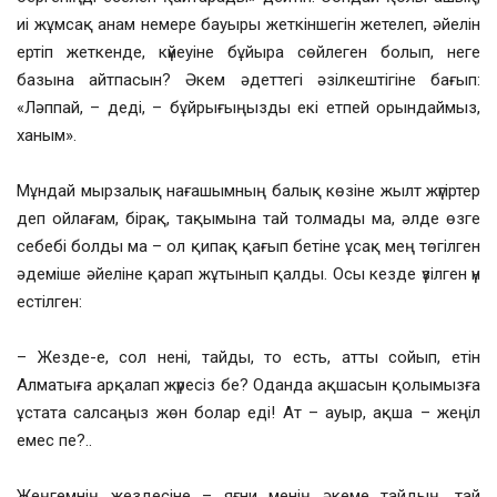
иі жұмсақ анам немере бауыры жеткіншегін жетелеп, әйелін
ертіп жеткенде, күйеуіне бұйыра сөйлеген болып, неге
базына айтпасын? Әкем әдеттегі әзілкештігіне бағып:
«Ләппай, – деді, – бұйрығыңызды екі етпей орындаймыз,
ханым».
Мұндай мырзалық нағашымның балық көзіне жылт жүгіртер
деп ойлағам, бірақ, тақымына тай толмады ма, әлде өзге
себебі болды ма – ол қипақ қағып бетіне ұсақ мең төгілген
әдеміше әйеліне қарап жұтынып қалды. Осы кезде үзілген үн
естілген:
– Жезде-е, сол нені, тайды, то есть, атты сойып, етін
Алматыға арқалап жүресіз бе? Оданда ақшасын қолымызға
ұстата салсаңыз жөн болар еді! Ат – ауыр, ақша – жеңіл
емес пе?..
Жеңгемнің жездесіне – яғни менің әкеме тайдың, тай