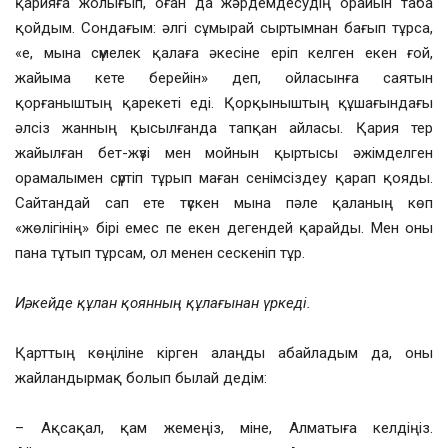
қарияға жолығып, оған да жәрдемдесудің орайын таба
қойдым. Сондағым: әлгі сұмырай сыртымнан бағып тұрса,
«е, мына сүмелек қалаға әкесіне еріп келген екен ғой,
жайыма кете берейін» деп, ойласынға саятын
қорғаныштың қарекеті еді. Қорқыныштың құшағындағы
әлсіз жанның қысылғанда тапқан айласы. Қария тер
жайылған бет-жүзі мен мойнын қыртысы әжімделген
орамалымен сүртіп тұрып маған сенімсіздеу қарап қояды.
Сайтандай сап ете түскен мына пәле қаланың көп
«жөлігінің» бірі емес пе екен дегендей қарайды. Мен оны
пана тұтып тұрсам, ол менен сескеніп тұр.
Иә, кейде құлан қоянның құлағынан үркеді.
Қарттың көңіліне кірген алаңды абайладым да, оны
жайландырмақ болып былай дедім:
– Ақсақал, қам жемеңіз, міне, Алматыға келдіңіз.