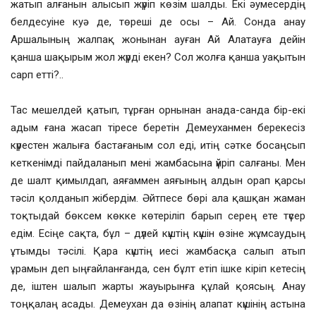
жатып алғанын алысып жүріп көзім шалды. Екі әумесердің
белдесуіне куә де, төреші де осы – Ай. Сонда анау
Аршалының жалпақ жонынан ауған Ай Алатауға дейін
қанша шақырым жол жүрді екен? Сол жолға қанша уақытын
сарп етті?..
Тас мешелдей қатып, тұрған орнынан анада-санда бір-екі
адым ғана жасап тіресе беретін Демеуханмен берекесіз
күрестен жалыға бастағаным сол еді, итің сәтке босаңсып
кеткенімді пайдаланып мені жамбасына үйріп салғаны. Мен
де шалт қимылдап, аяғаммен аяғының алдын орап қарсы
тәсіл қолданып жібердім. Әйтпесе бөрі ала қашқан жаман
тоқтыдай бөксем көкке көтеріліп барып серең ете түсер
едім. Есіңе сақта, бұл – дүлей күштің күшін өзіне жұмсаудың
ұтымды тәсілі. Қара күштің иесі жамбасқа салып атып
ұрамын деп ыңғайланғанда, сен бұлт етіп ішке кіріп кетесің
де, іштен шалып жарты жауырынға құлай қоясың. Анау
тоңқалаң асады. Демеухан да өзінің алапат күшінің астына