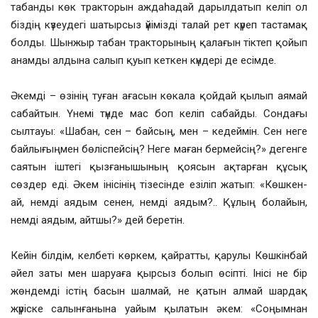
табанды көк тракторын аждаһадай дарылдатып келіп ол
біздің күзеудегі шатырсыз үйімізді талай рет күреп тастамақ
болды. Шынжыр табан тракторының қалағын тіктеп қойып
анамды алдына салып қуып кеткен күндері де есімде.
Әкемді – өзінің туған ағасын көкала қойдай қылып аямай
сабайтын. Үнемі түнде мас боп келіп сабайды. Сондағы
сылтауы: «Шабан, сен – байсың, мен – кедеймін. Сен неге
байлығыңмен бөліспейсің? Неге маған бермейсің?» дегенге
саятын іштегі қызғанышының қоясын ақтарған құсық
сөздер еді. Әкем інісінің тізесінде езіліп жатып: «Көшкен-
ай, немді аядым сенен, немді аядым?.. Құлың болайын,
немді аядым, айтшы?» дей беретін.
Кейін білдім, келбеті көркем, қайратты, қарулы Көшкінбай
әйел заты мен шаруаға қырсыз болып өсіпті. Інісі не бір
жөндемді істің басын шалмай, не қатын алмай шардақ
жүріске салынғанына уайым қылатын әкем: «Соңымнан