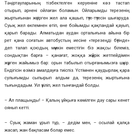
Тәңіртауларының тізбектелген керуеніне көз тастап
отырып, әрнені ойлаған боламын. Ойларымды терезенің
жыртығынан жүгірген жел ала қашып, түте-түтесін шығаруда.
Суық жел өкпемнен өтіп, өне бойымды қақпандай қауып,
қарып барады. Алматыдан аудан орталығына айына бір
рет қана соғатын автобустың иесіне «терезеңді бүтінде»
деп талап қоюдың мүмкін еместігін біз жақсы білеміз,
сондықтан барға – қанағат, жоққа жүйрік жетпейдімен
жүрген жайымыз бар: орын табылып отырғанымызға шүкір.
Ендігісін өзіміз амалдауға тиіспіз. Үстімнен қаудырлақ қара
сулығымды сыпырып алдым да, терезенің жыртығына
тығындадым. Уіл үзіліп, жел тынғандай болды.
– Ал плащыңды! – Қалың ұйқыға көмілген дәу сары кенет
оянып кетті.
– Суық жаман ұрып тұр, – дедім мен, – осылай қалқа
жасап, жан бақпасам болар емес.