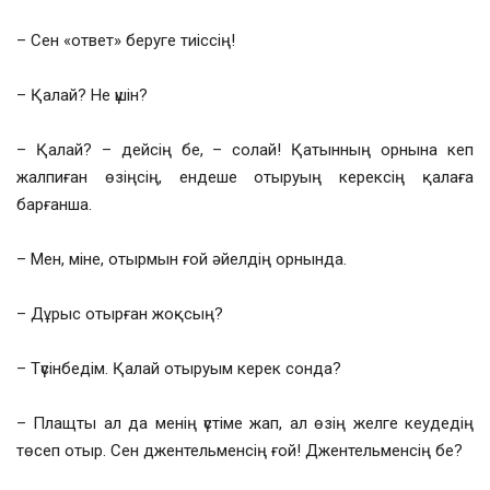
– Сен «ответ» беруге тиіссің!
– Қалай? Не үшін?
– Қалай? – дейсің бе, – солай! Қатынның орнына кеп
жалпиған өзіңсің, ендеше отыруың керексің қалаға
барғанша.
– Мен, міне, отырмын ғой әйелдің орнында.
– Дұрыс отырған жоқсың?
– Түсінбедім. Қалай отыруым керек сонда?
– Плащты ал да менің үстіме жап, ал өзің желге кеудедің
төсеп отыр. Сен джентельменсің ғой! Джентельменсің бе?