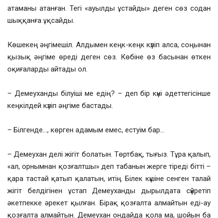
атаманы атанған. Тегі «ауылды ұстайды» деген сөз содан
шыққанға ұқсайды.
Көшекең әңгімешіл. Алдымен кеңк-кеңк күліп алса, соңынан
қызық әңгіме өреді деген сөз. Көбіне өз басынан өткен
оқиғаларды айтады ол.
– Демеуханды білуіші ме едің? – деп бір күні әдеттегісінше
кеңкілдей күліп әңгіме бастады.
– Білгенде…, көрген адамым емес, естуім бар…
– Демеухан делі жігіт болатын. Төртбақ, тығыз. Тұра қалып,
«ал, орнымнан қозғалтшы» деп табанын жерге тіреді бітті –
қара тастай қатып қалатын, итің. Білек күшіне сенген талай
жігіт белдігінен ұстап Демеуханды дырылдата сүйретіп
әкетпекке әрекет қылған. Бірақ қозғалта алмайтын еді-ау
қозғалта алмайтын. Демеухан ондайда қола ма, шойын ба