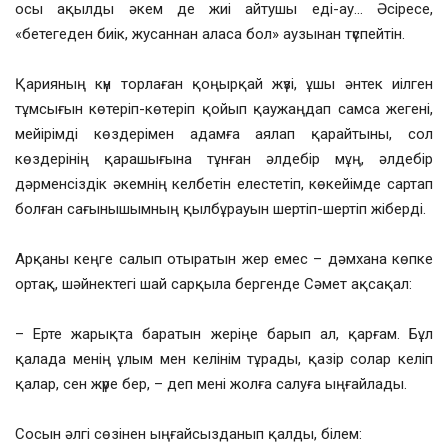
осы ақылды әкем де жиі айтушы еді-ау… Әсіресе,
«бетегеден биік, жусаннан аласа бол» аузынан түспейтін.
Қарияның күн торлаған қоңырқай жүзі, ұшы әнтек иілген
тұмсығын көтеріп-көтеріп қойып қаужаңдап самса жегені,
мейірімді көздерімен адамға аялап қарайтыны, сол
көздерінің қарашығына тұнған әлдебір мұң, әлдебір
дәрменсіздік әкемнің келбетін елестетіп, көкейімде сартап
болған сағынышымның қылбұрауын шертіп-шертіп жіберді.
Арқаны кеңге салып отыратын жер емес – дәмхана көпке
ортақ, шәйнектегі шай сарқыла бергенде Сәмет ақсақал:
– Ерте жарықта баратын жеріңе барып ал, қарғам. Бұл
қалада менің ұлым мен келінім тұрады, қазір солар келіп
қалар, сен жүре бер, – деп мені жолға салуға ыңғайлады.
Сосын әлгі сөзінен ыңғайсызданып қалды, білем: