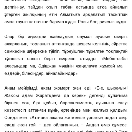
деппін-ау, тайдан озып табан астында атқа айналып
үлгерген жылқының етін Алматыға арқалатып тасытпай
амал тауып кеткеніне бәріміз күлдік. Разы боп, риясыз күлдік.
Олар бір жұмадай жайлаудың саумал ауасын сіміріп,
ажарланып, торланып аттанғанда шешем келінінің сүйретпе
сөмкесіне шүберекке түйіліп, түйреуішпен түйрелген тоқпақтай
түйіншекті салып беріп еміреніп отырды: «Мебіл-себіл
аласыңдар ма, Әдішжан мәшінін жаңалауға жұмсай ма –
өздерің білесіңдер, айналайындар».
Анам мейірімді, әкем жомарт жан еді. «Е-е, шырағым!
Жақсы адам Жаратқанға да керек» дегенді құлағыма
бірінен соң бірі құйып, барсакелместің ауылына екеуі
кезектесіп аттанған күннің ертеңінде мен жалғыз қалдым.
Сонда мен: «Ата-ана ажалы жеткенше ұрпағын алдап өмір
сүреді екен ғой, – деп ойлағанмын. – Алдап өмір сүрмесе,