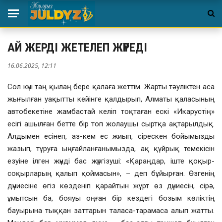
АЙ ЖЕРДІ ЖЕТЕЛЕП ЖҮРЕДІ
16.06.2025, 12:11
Сол күні таң қылаң бере қалаға жеттім. Жарты тәуліктен аса
жығылған уақытты кейінге қалдырып, Алматы қаласының
автобекетіне жамбастай келіп тоқтаған ескі «Икарустің»
есігі ашылған бетте бір топ жолаушы сыртқа ақтарылдық.
Алдымен есінеп, аз-кем ес жиып, сірескен бойымызды
жазып, тұруға ыңғайланғанымызда, ақ құйрық темекісін
езуіне ілген жүнді бас жүргізуші: «Қараңдар, іште қоқыр-
соқырларың қалып қоймасын», – деп бұйырған. Өзгенің
дүниесіне өгіз көзденіп қарайтын жұрт өз дүниесін, сірә,
ұмытсын ба, бояуы оңған бір кездегі бозым көліктің
бауырына тыққан заттарын таласа-тарамаса алып жатты.