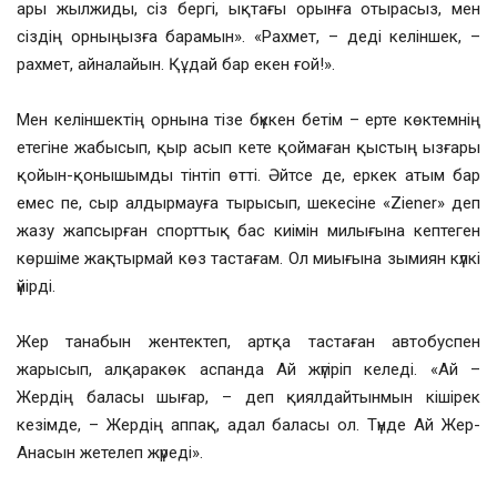
ары жылжиды, сіз бергі, ықтағы орынға отырасыз, мен
сіздің орныңызға барамын». «Рахмет, – деді келіншек, –
рахмет, айналайын. Құдай бар екен ғой!».
Мен келіншектің орнына тізе бүккен бетім – ерте көктемнің
етегіне жабысып, қыр асып кете қоймаған қыстың ызғары
қойын-қонышымды тінтіп өтті. Әйтсе де, еркек атым бар
емес пе, сыр алдырмауға тырысып, шекесіне «Ziener» деп
жазу жапсырған спорттық бас киімін милығына кептеген
көршіме жақтырмай көз тастағам. Ол миығына зымиян күлкі
үйірді.
Жер танабын жентектеп, артқа тастаған автобуспен
жарысып, алқаракөк аспанда Ай жүгіріп келеді. «Ай –
Жердің баласы шығар, – деп қиялдайтынмын кішірек
кезімде, – Жердің аппақ, адал баласы ол. Түнде Ай Жер-
Анасын жетелеп жүреді».