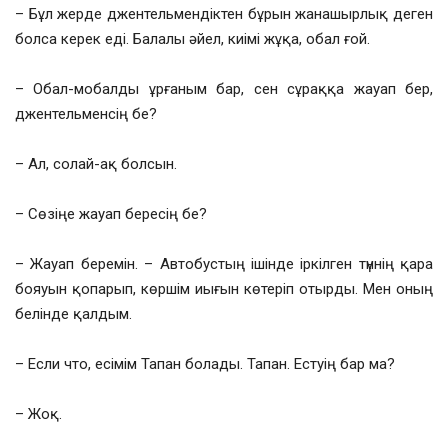
– Бұл жерде джентельмендіктен бұрын жанашырлық деген
болса керек еді. Балалы әйел, киімі жұқа, обал ғой.
– Обал-мобалды ұрғаным бар, сен сұраққа жауап бер,
джентельменсің бе?
– Ал, солай-ақ болсын.
– Сөзіңе жауап бересің бе?
– Жауап беремін. – Автобустың ішінде іркілген түннің қара
бояуын қопарып, көршім иығын көтеріп отырды. Мен оның
белінде қалдым.
– Если что, есімім Тапан болады. Тапан. Естуің бар ма?
– Жоқ.