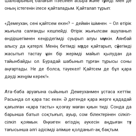
Шалбарының балағын тізесінен асыра және түрінді. Мен де
оның істегенін ілесе қайталадым. Қайталап тұрып:
«Демеухан, сені қайтсем екен? – деймін ішімнен. – Ол өтірік
жығыла салғанды кешпейді. Өтірік жығылсам ашуланып
өндіршегімнен кеңірдегімді суырып алуы мүмкін. Аянбай
алысу да қатерлі. Менің бетімді мүлде қайтарып, сүйегімді
жасытып тастау үшін бір жерімді майып қылудан да
тайынбайды ол. Бурадай шабынып тұрған тұрысы соны
аңғартады. Не де болса, тәуекел! Қайтсем де бұл қара
дәуді жеңуім керек!».
Ата-баба аруағына сыйынып Демеуханмен ұстаса кеттім.
Расында ол қара тас екен. Ә дегенде қара жерге қададай
қағылған «қара тасты» қозғау маған қиын тиді. Сонда да
барынша батыл соқтығып, ауыр, сом білектерінен сілкіп-
сілкіп қоямын. Өңкиген өгіздің әукесін аңдыған түз
тағысынша әлгі әдісімді әлімше қолданып-ақ бақтым.