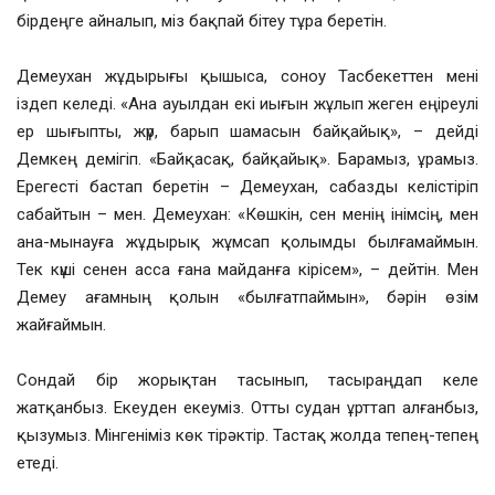
бірдеңге айналып, міз бақпай бітеу тұра беретін.
Демеухан жұдырығы қышыса, соноу Тасбекеттен мені
іздеп келеді. «Ана ауылдан екі иығын жұлып жеген еңіреулі
ер шығыпты, жүр, барып шамасын байқайық», – дейді
Демкең демігіп. «Байқасақ, байқайық». Барамыз, ұрамыз.
Ерегесті бастап беретін – Демеухан, сабазды келістіріп
сабайтын – мен. Демеухан: «Көшкін, сен менің інімсің, мен
ана-мынауға жұдырық жұмсап қолымды былғамаймын.
Тек күші сенен асса ғана майданға кірісем», – дейтін. Мен
Демеу ағамның қолын «былғатпаймын», бәрін өзім
жайғаймын.
Сондай бір жорықтан тасынып, тасыраңдап келе
жатқанбыз. Екеуден екеуміз. Отты судан ұрттап алғанбыз,
қызумыз. Мінгеніміз көк тірәктір. Тастақ жолда тепең-тепең
етеді.