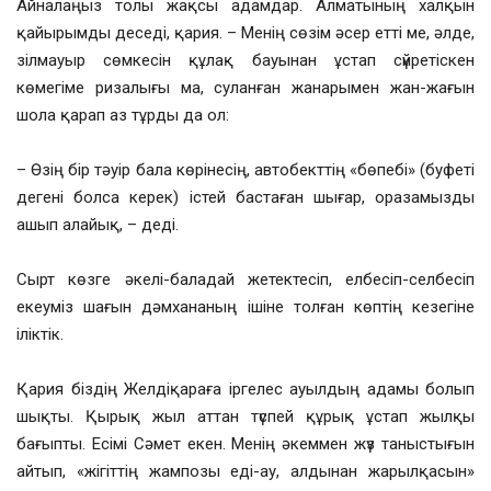
Айналаңыз толы жақсы адамдар. Алматының халқын
қайырымды деседі, қария. – Менің сөзім әсер етті ме, әлде,
зілмауыр сөмкесін құлақ бауынан ұстап сүйретіскен
көмегіме ризалығы ма, суланған жанарымен жан-жағын
шола қарап аз тұрды да ол:
– Өзің бір тәуір бала көрінесің, автобекттің «бөпебі» (буфеті
дегені болса керек) істей бастаған шығар, оразамызды
ашып алайық, – деді.
Сырт көзге әкелі-баладай жетектесіп, елбесіп-селбесіп
екеуміз шағын дәмхананың ішіне толған көптің кезегіне
іліктік.
Қария біздің Желдіқараға іргелес ауылдың адамы болып
шықты. Қырық жыл аттан түспей құрық ұстап жылқы
бағыпты. Есімі Сәмет екен. Менің әкеммен жүз таныстығын
айтып, «жігіттің жампозы еді-ау, алдынан жарылқасын»