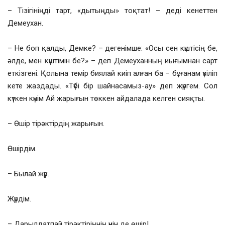
– Тізігініңді тарт, «дытыңды» тоқтат! – деді кенеттен
Демеухан.
– Не боп қалды, Демке? – дегенімше: «Осы сен күштісің бе,
әлде, мен күштімін бе?» – деп Демеуханның иығымнан сарт
еткізгені. Қолына темір биялай киіп алған ба – бұғанам үзіліп
кете жаздады. «Түбі бір шайнасамыз-ау» деп жүргем. Сол
күткен күнім Ай жарығын төккен айдалада келген сияқты.
– Өшір тірәктірдің жарығын.
Өшірдім.
– Былай жүр.
Жүрдім.
– Дарылдатпай тірәктіріңнің үнін де өшір!