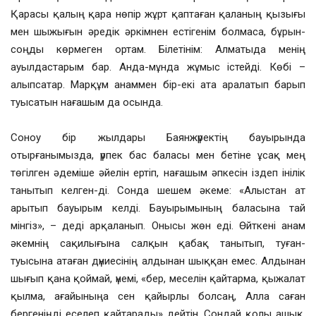
Қарасы қалың қара нөпір жұрт қаптаған қаланың қызығы
мен шыжығын әредік әркімнен естігенім болмаса, бұрын-
соңды көрмеген ортам. Білетінім: Алматыда менің
ауылдастарым бар. Анда-мұнда жұмыс істейді. Көбі –
алыпсатар. Марқұм анаммен бір-екі ата аралатып барып
туысатын нағашым да осында.
Соноу бір жылдары Баянжүректің бауырында
отырғанымызда, үрпек бас баласы мен бетіне ұсақ мең
төгілген әдеміше әйелін ертіп, нағашым әпкесін іздеп інілік
танытып келген-ді. Сонда шешем әкеме: «Алыстан ат
арытып бауырым келді. Бауырымының баласына тай
мінгіз», – деді арқаланып. Онысы жөн еді. Өйткені анам
әкемнің сақилығына салқын қабақ танытып, туған-
туысына атаған дүниесінің алдынан шыққан емес. Алдынан
шығып қана қоймай, үнемі, «бер, меселін қайтарма, қыжалат
қылма, ағайыныңа сен қайырлы болсаң, Алла саған
бергеніңді еселеп қайтарады» дейтін. Сондай қолы ашық,