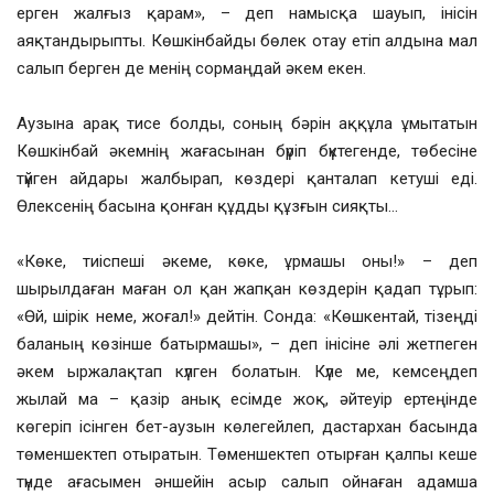
ерген жалғыз қарам», – деп намысқа шауып, інісін
аяқтандырыпты. Көшкінбайды бөлек отау етіп алдына мал
салып берген де менің сормаңдай әкем екен.
Аузына арақ тисе болды, соның бәрін аққұла ұмытатын
Көшкінбай әкемнің жағасынан бүріп бүктегенде, төбесіне
түйген айдары жалбырап, көздері қанталап кетуші еді.
Өлексенің басына қонған құдды құзғын сияқты…
«Көке, тиіспеші әкеме, көке, ұрмашы оны!» – деп
шырылдаған маған ол қан жапқан көздерін қадап тұрып:
«Өй, шірік неме, жоғал!» дейтін. Сонда: «Көшкентай, тізеңді
баланың көзінше батырмашы», – деп інісіне әлі жетпеген
әкем ыржалақтап күлген болатын. Күле ме, кемсеңдеп
жылай ма – қазір анық есімде жоқ, әйтеуір ертеңінде
көгеріп ісінген бет-аузын көлегейлеп, дастархан басында
төменшектеп отыратын. Төменшектеп отырған қалпы кеше
түнде ағасымен әншейін асыр салып ойнаған адамша