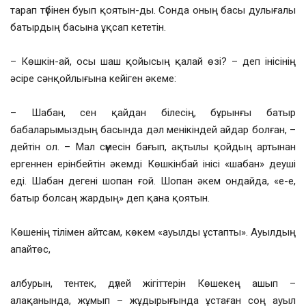
тарап түбінен буып қоятын-ды. Сонда оның басы дулығалы
батырдың басына ұқсап кететін.
– Көшкін-ай, осы шаш қойысың қалай өзі? – деп інісінің
әсіре сәнқойлығына кейіген әкеме:
– Шабан, сен қайдан білесің, бұрынғы батыр
бабаларымыздың басында дәл менікіндей айдар болған, –
дейтін ол. – Мал сүмесін бағып, ақтылы қойдың артынан
ергеннен ерінбейтін әкемді Көшкінбай інісі «шабан» деуші
еді. Шабан дегені шопан ғой. Шопан әкем ондайда, «е-е,
батыр болсаң жардың» деп қана қоятын.
Көшенің тілімен айтсам, көкем «ауылды ұстапты». Ауылдың
апайтөс,
албурын, тентек, дүлей жігіттерін Көшекең ашып –
алақанында, жұмып – жұдырығында ұстаған соң ауыл