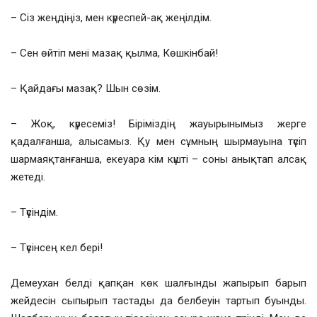
– Сіз жеңдіңіз, мен күреспей-ақ жеңілдім.
– Сен өйтіп мені мазақ қылма, Көшкінбай!
– Қайдағы мазақ? Шын сөзім.
– Жоқ, күресеміз! Біріміздің жауырынымыз жерге
қадалғанша, алысамыз. Қу мен сұмның шырмауына түсіп
шармаяқтанғанша, екеуара кім күшті – соны анықтап алсақ
жетеді.
– Түсіндім.
– Түсінсең кел бері!
Демеухан белді қапқан көк шалғынды жапырып барып
жейдесін сыпырып тастады да белбеуін тартып буынды.