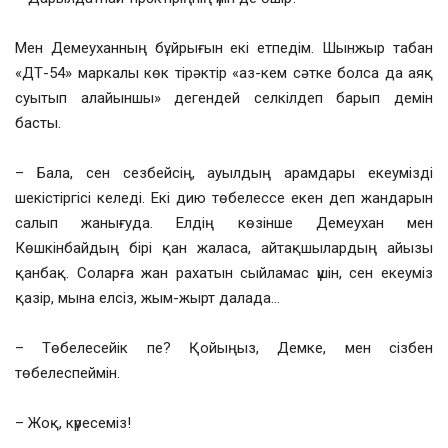
Мен Демеуханның бұйрығын екі етпедім. Шынжыр табан
«ДТ-54» маркалы көк тірәктір «аз-кем сәтке болса да аяқ
суытып алайыншы» дегендей селкілдеп барып демін
басты.
– Бала, сен сезбейсің, ауылдың арамдары екеумізді
шекістіргісі келеді. Екі дию төбелессе екен деп жандарын
салып жанығуда. Елдің көзінше Демеухан мен
Көшкінбайдың бірі қан жаласа, айтақшылардың айызы
қанбақ. Соларға жан рахатын сыйламас үшін, сен екеуміз
қазір, мына елсіз, жым-жырт далада…
– Төбелесейік пе? Қойыңыз, Демке, мен сізбен
төбелеспеймін.
– Жоқ, күресеміз!