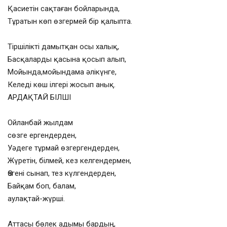
Қасиетін сақтаған бойларында,
Тұратын көп өзгермей бір қалыпта.
Тіршілікті дамытқан осы халық,
Басқаларды қасына қосып алып,
Мойында,мойындама әлікүнге,
Келеді көш ілгері жосып анық.
АРДАҚТАЙ БІЛШІ
Ойланбай жылдам
сөзге ергендерден,
Уәдеге тұрмай өзгергендерден,
Жүретін, білмей, кез келгендермен,
Өзгені сынап, тез күлгендерден,
Байқам боп, балам,
аулақтай-жүрші.
Аттасы бөлек адымы бардың,