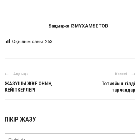
Бақтықожа
ІЗМҰХАМБЕТОВ
Оқылым саны:
253
Алдыңғы
Келесі
ЖАЗУШЫ ЖӘНЕ ОНЫҢ
Тотияйын тілді
КЕЙІПКЕРЛЕРІ
тарландар
ПІКІР ЖАЗУ