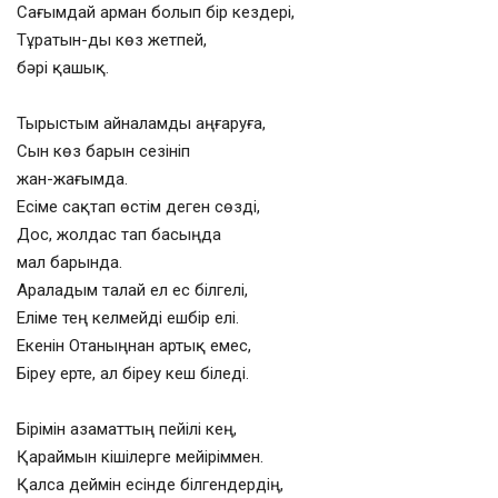
Сағымдай арман болып бір кездері,
Тұратын-ды көз жетпей,
бәрі қашық.
Тырыстым айналамды аңғаруға,
Сын көз барын сезініп
жан-жағымда.
Есіме сақтап өстім деген сөзді,
Дос, жолдас тап басыңда
мал барында.
Араладым талай ел ес білгелі,
Еліме тең келмейді ешбір елі.
Екенін Отаныңнан артық емес,
Біреу ерте, ал біреу кеш біледі.
Бірімін азаматтың пейілі кең,
Қараймын кішілерге мейіріммен.
Қалса деймін есінде білгендердің,