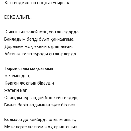
Кеткенде жетіп соңғы тұғырыңа.
ЕСКЕ АЛЫП…
Қылышын талай істің сан жылдарда,
Байладым белді буып қанжығама.
Дәрежем жоқ екенін сұрап алған,
Айтқым келіп тұрады ән жырларда.
Тырмыстым мақсатыма
жетемін деп,
Көрген жоқпын біреудің
жетегін көп.
Сезіндім тұрғандай боп кей кездері,
Бағыт беріп алдымнан төте бір леп.
Болмаса да кейбірде алдым ашық,
Межелерге жеткем жоқ арып-ашып.