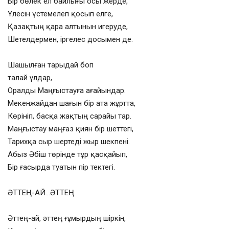
Бір бөлек ел байлығы осы жерде,
Үлесін үстемелеп қосып елге,
Қазақтың қара алтынын игеруде,
Шетелдермен, іргелес досымен де.
Шашылған тарыдай боп
талай ұлдар,
Оралды Маңғыстауға ағайындар.
Мекенжайдан шағын бір ата жұртта,
Көрініп, басқа жақтың сарайы тар.
Маңғыстау маңғаз қиян бір шеттегі,
Тарихқа сыр шертеді жыр шекпені.
Абыз Әбіш төрінде тұр қасқайып,
Бір ғасырда туатын пір тектегі.
ӘТТЕҢ-АЙ…ӘТТЕҢ
Әттең-ай, әттең ғұмырдың шіркін,