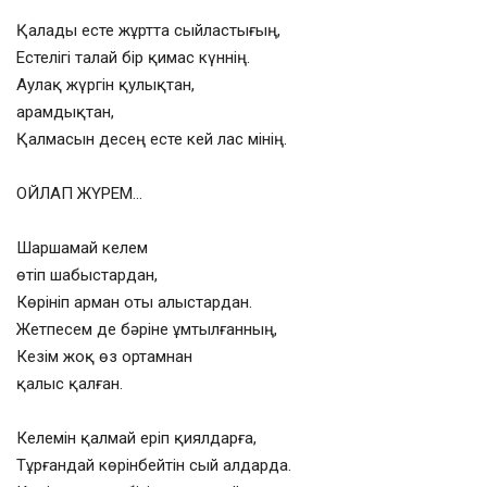
Қалады есте жұртта сыйластығың,
Естелігі талай бір қимас күннің.
Аулақ жүргін қулықтан,
арамдықтан,
Қалмасын десең есте кей лас мінің.
ОЙЛАП ЖҮРЕМ…
Шаршамай келем
өтіп шабыстардан,
Көрініп арман оты алыстардан.
Жетпесем де бәріне ұмтылғанның,
Кезім жоқ өз ортамнан
қалыс қалған.
Келемін қалмай еріп қиялдарға,
Тұрғандай көрінбейтін сый алдарда.