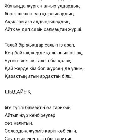
Жаныңда жүрген алғыр ұлдардың,
Өнерлі, шешен сан қырлылардың,
Ақылгөй аға алдыңғылардың,
Айтқан дөп сөзін салмақтай жүрші.
Талай бір жылдар салып із азап,
Кең байтақ жерде қалыппыз аз-ақ,
Бүгінге жеттік талып біз қазақ.
Қай жерде кім боп жүрсең де ұлым,
Қазақтың атын ардақтай білші.
ШЫДАЙЫҚ
Өзге түгілі білмейтін өз тарихын,
Айтып жүр кейбіреулер
сөз налитын.
Солардың жүрміз көріп көбісінің,
Сауатсыз екендігін біз танитын.