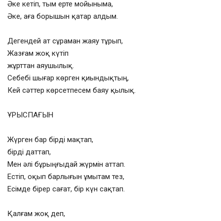
Әке кетіп, тым ерте мойыныма,
Әке, аға борышын қатар алдым.
Дегендей ат сұраман жаяу тұрып,
Жазғам жоқ күтіп
жұрттан аяушылық.
Себебі шығар көрген қиындықтың,
Кей сәттер көрсетпесем баяу қылық.
ҰРЫСПАҒЫН
Жүрген бар бірді мақтап,
бірді даттап,
Мен әлі бұрыңғыдай жүрмін аттап.
Естіп, оқып барлығын ұмытам тез,
Есімде бірер сағат, бір күн сақтап.
Қалғам жоқ деп,