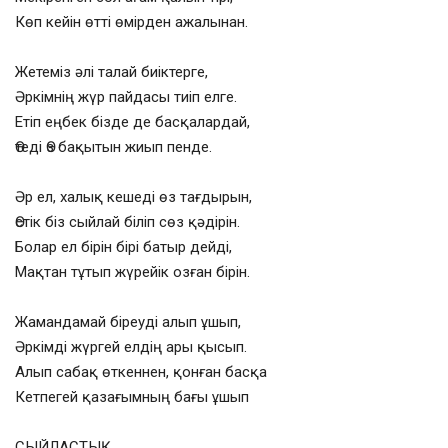
Көп кейін өтті өмірден ажалынан.
Жетеміз әлі талай биіктерге,
Әркімнің жүр пайдасы тиіп елге.
Етіп еңбек бізде де басқалардай,
Өтеді Өз бақытын жиып пенде.
Әр ел, халық кешеді өз тағдырын,
Өстік біз сыйлай біліп сөз қәдірін.
Болар ел бірін бірі батыр дейді,
Мақтан тұтып жүрейік озған бірін.
Жамандамай біреуді алып ұшып,
Әркімді жүргей елдің ары қысып.
Алып сабақ өткеннен, қонған басқа
Кетпегей қазағымның бағы ұшып
СЫЙЛАСТЫҚ