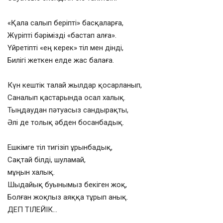
«Қала салып беріпті» басқаларға,
Жүріпті бәрімізді «бастап алға».
Үйретіпті «ең керек» тіл мен дінді,
Билігі жеткен елде жас балаға.
Күн кештік талай жылдар қосарланып,
Саналып қастарында осал халық.
Тыңдаудан пәтуасыз сандырақты,
Әлі де толық әбден босанбадық.
Ешкімге тіл тигізіп ұрынбадық,
Сақтай білді, шуламай,
мұңын халық.
Шыдайық буынымыз бекіген жоқ,
Болған жоқпыз аяққа тұрып анық.
ДЕП ТІЛЕЙІК…