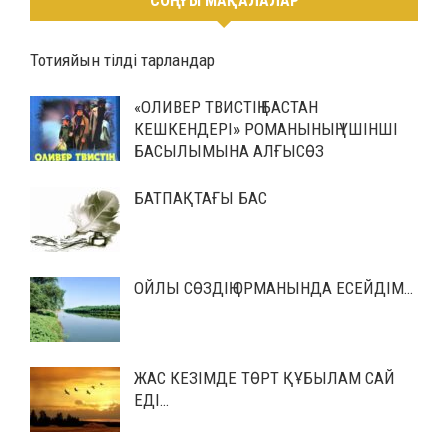
СОҢҒЫ МАҚАЛАЛАР
Тотияйын тілді тарландар
«ОЛИВЕР ТВИСТІҢ БАСТАН
КЕШКЕНДЕРІ» РОМАНЫНЫҢ ҮШІНШІ
БАСЫЛЫМЫНА АЛҒЫСӨЗ
БАТПАҚТАҒЫ БАС
ОЙЛЫ СӨЗДІҢ ОРМАНЫНДА ЕСЕЙДІМ…
ЖАС КЕЗІМДЕ ТӨРТ ҚҰБЫЛАМ САЙ
ЕДІ…