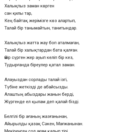
Халықпыз заман көрген
сан қилы тар,
Кең байтақ жерімізге көз алартып,
Талай бір танымайтын, танитындар.
Халықпыз жатта жау боп аталмаған,
Талай бір халықтардан бата қалған.
Өмір сүрген жер ауып келіп бір кез,
Тудырғанда біреулер қатал заман.
Алауыздан сорлады талай ізгі,
Түбіне жеткізді де абайсызды.
Алаштың абыздары жанын берді,
Жүргенде ел қылам деп қалай бізді.
Белгілі бір ағаның жазғанынан,
Айырылды қазақ Сәкен, Мағжанынан.
Мекіренген сол ағам қалып тірі,