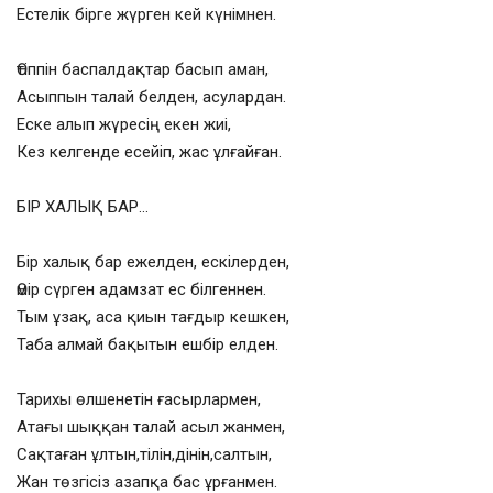
Естелік бірге жүрген кей күнімнен.
Өтіппін баспалдақтар басып аман,
Асыппын талай белден, асулардан.
Еске алып жүресің екен жиі,
Кез келгенде есейіп, жас ұлғайған.
БІР ХАЛЫҚ БАР…
Бір халық бар ежелден, ескілерден,
Өмір сүрген адамзат ес білгеннен.
Тым ұзақ, аса қиын тағдыр кешкен,
Таба алмай бақытын ешбір елден.
Тарихы өлшенетін ғасырлармен,
Атағы шыққан талай асыл жанмен,
Сақтаған ұлтын,тілін,дінін,салтын,
Жан төзгісіз азапқа бас ұрғанмен.