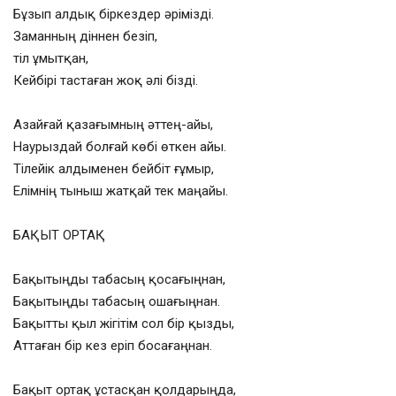
Бұзып алдық біркездер әрімізді.
Заманның діннен безіп,
тіл ұмытқан,
Кейбірі тастаған жоқ әлі бізді.
Азайғай қазағымның әттең-айы,
Наурыздай болғай көбі өткен айы.
Тілейік алдыменен бейбіт ғұмыр,
Елімнің тыныш жатқай тек маңайы.
БАҚЫТ ОРТАҚ
Бақытыңды табасың қосағыңнан,
Бақытыңды табасың ошағыңнан.
Бақытты қыл жігітім сол бір қызды,
Аттаған бір кез еріп босағаңнан.
Бақыт ортақ ұстасқан қолдарыңда,