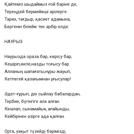
Қайтеміз шыдаймыз ғой бәріне де,
Тереңдей бермейікші әрілерге.
Тарих, тағдыр, қасиет адамына,
Бергенін білейік тек әрбір елде.
НАУРЫЗ
Наурызда ораза бар, көрісу бар,
Кешіріп,өкпе,назды тоғысу бар.
Алланың шапағаты,нұры жауып,
Кетпегей қазағымнан ұғысулар!
Әдет-ғұрып, дін сыйлау бабалардан,
Тербие, бүгінгіге ала алған.
Кінәлап, сынамайық ағайынды,
Кейбірінен әзірге ада қалған.
Орта, уақыт түзейді бәрімізді,