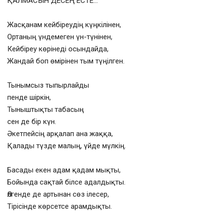
ҚАЛМАСЫН ДЕСЕҢ ЕСТЕ…
Жасқанам кейбіреудің күңкілінен,
Ортаның үндемеген үн-түнінен,
Кейбіреу көрінеді осындайда,
Жандай боп өмірінен тым түңілген.
Тынымсыз тыпырлайды
пенде шіркін,
Тыныштықты табасың
сен де бір күн.
Әкетпейсің арқалап ана жаққа,
Қалады түзде малың, үйде мүлкің.
Басады екен адам қадам мықты,
Бойында сақтай білсе адалдықты.
Өлгенде де артынан сөз ілесер,
Тірісінде көрсетсе арамдықты.