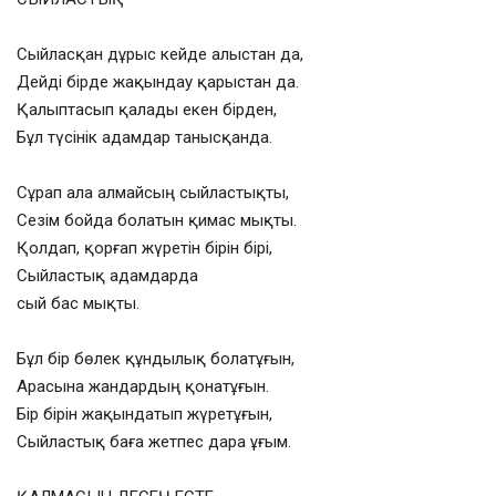
Сыйласқан дұрыс кейде алыстан да,
Дейді бірде жақындау қарыстан да.
Қалыптасып қалады екен бірден,
Бұл түсінік адамдар танысқанда.
Сұрап ала алмайсың сыйластықты,
Сезім бойда болатын қимас мықты.
Қолдап, қорғап жүретін бірін бірі,
Сыйластық адамдарда
сый бас мықты.
Бұл бір бөлек құндылық болатұғын,
Арасына жандардың қонатұғын.
Бір бірін жақындатып жүретұғын,
Сыйластық баға жетпес дара ұғым.