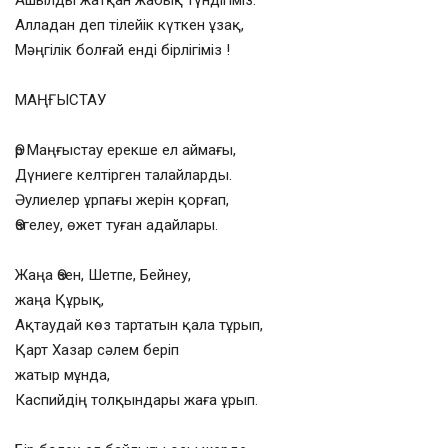
Ашылды жатқан жабық түндігіміз.
Алладан деп тілейік күткен ұзақ,
Мәңгілік болғай енді бірлігіміз !
МАҢҒЫСТАУ
Өр Маңғыстау ерекше ел аймағы,
Дүниеге келтірген талайларды.
Әулиелер ұрпағы жерін қорғап,
Өзгелеу, өжет туған адайлары.
Жаңа Өзен, Шетпе, Бейнеу,
жаңа Құрық,
Ақтаудай көз тартатын қала тұрып,
Қарт Хазар сәлем беріп
жатыр мұнда,
Каспийдің толқындары жаға ұрып.