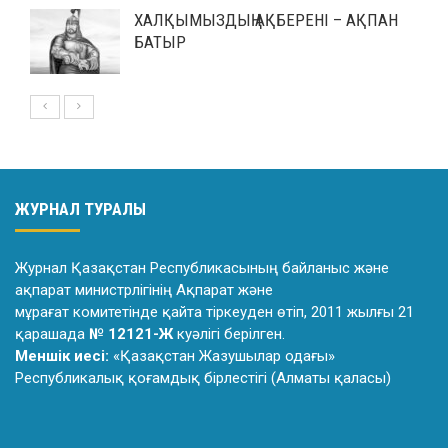
ХАЛҚЫМЫЗДЫҢ АҚБЕРЕНІ – АҚПАН
БАТЫР
ЖУРНАЛ ТУРАЛЫ
Журнал Қазақстан Республикасының байланыс және
ақпарат министрлiгiнiң Ақпарат және
мұрағат комитетiнде қайта тiркеуден өтiп, 2011 жылғы 21
қарашада
№ 12121-Ж
куәлiгi берiлген.
Меншік иесі:
«Қазақстан Жазушылар одағы»
Республикалық қоғамдық бірлестігі (Алматы қаласы)