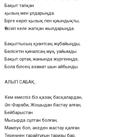
Бақыт тапқан
қызың мен ұлдарыңда.
Бірге көріп қызық пен қиындықты,
Өткізіп келе жатқан жылдарыңда.
Бақыттысың қуантсаң жұбайыңды,
Бөлісетін қиналсаң мұң, уайымды.
Бақыт ортақ жанында жүргеніңде,
Бола білсең азамат шын айбынды.
АЛЫП САБАҚ…
Кем емеспіз біз қазақ басқалардан,
Әл-Фараби, Жошыдан бастау алған,
Бейбарыстан
Мысырда сұлтан болған,
Мәмлүк боп, әкеден жастау қалған.
Тереңнен тарайтұғын тарихы бар,