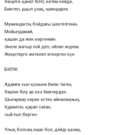
Көңілге қанат бітіп, кетем кейде,
Биіктеп, ұшып ұзақ, қияндарға.
Мүмкіндіктің бойдағы шектелгенін,
Мойындамай,
қашан да жек көргенмін.
Әкеле жатыр ғой деп, ойлап жүрем,
Жеңістерге жетелеп өткерген күн.
БИЛІК
Адамға сын қолына билік тиген,
Көріне білу әр кез биіктерден.
Шығармау керек естен айналаңның,
Құрметін, қарап саған,
сый ғып берген.
Ұлық болсаң кішік бол, дейді қазақ,