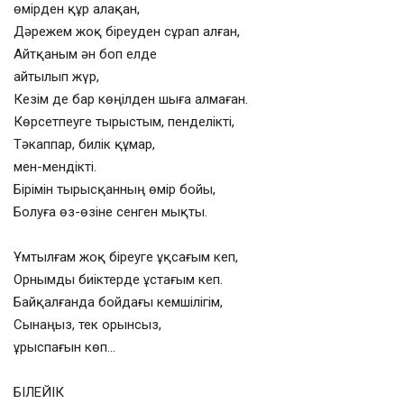
өмірден құр алақан,
Дәрежем жоқ біреуден сұрап алған,
Айтқаным ән боп елде
айтылып жүр,
Кезім де бар көңілден шыға алмаған.
Көрсетпеуге тырыстым, пенделікті,
Тәкаппар, билік құмар,
мен-мендікті.
Бірімін тырысқанның өмір бойы,
Болуға өз-өзіне сенген мықты.
Ұмтылғам жоқ біреуге ұқсағым кеп,
Орнымды биіктерде ұстағым кеп.
Байқалғанда бойдағы кемшілігім,
Сынаңыз, тек орынсыз,
ұрыспағын көп…
БІЛЕЙІК