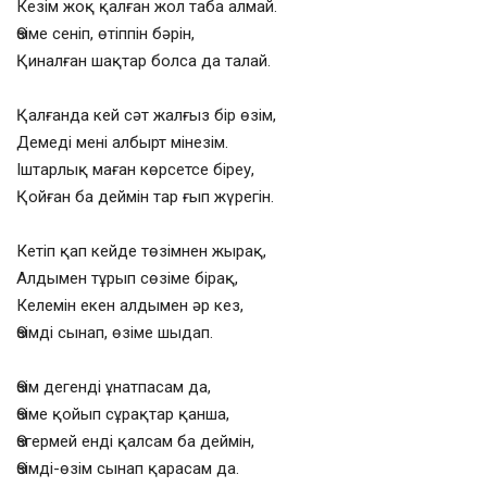
Кезім жоқ қалған жол таба алмай.
Өзіме сеніп, өтіппін бәрін,
Қиналған шақтар болса да талай.
Қалғанда кей сәт жалғыз бір өзім,
Демеді мені албырт мінезім.
Іштарлық маған көрсетсе біреу,
Қойған ба деймін тар ғып жүрегін.
Кетіп қап кейде төзімнен жырақ,
Алдымен тұрып сөзіме бірақ,
Келемін екен алдымен әр кез,
Өзімді сынап, өзіме шыдап.
Өзім дегенді ұнатпасам да,
Өзіме қойып сұрақтар қанша,
Өзгермей енді қалсам ба деймін,
Өзімді-өзім сынап қарасам да.