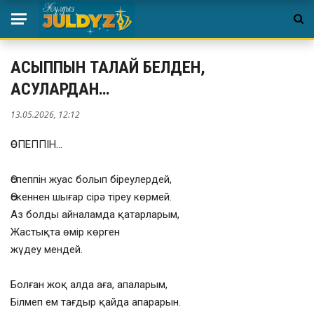
АСЫППЫН ТАЛАЙ БЕЛДЕН,
АСУЛАРДАН…
13.05.2026, 12:12
ӨСПЕППІН…
Өспеппін жуас болып біреулердей,
Өскеннен шығар сірә тіреу көрмей.
Аз болды айналамда қатарларым,
Жастықта өмір көрген
жүдеу мендей.
Болған жоқ алда аға, апаларым,
Білмеп ем тағдыр қайда апарарын.