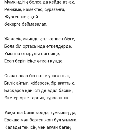
Мүмкіндігің болса да кейде аз-ақ,
Ренжіме, көмектес, сұрағанға,
Жүрген жоқ қой
бекерге беймазалап.
Жеңесің қиындықты көппен бірге,
Бола біл ортасында өткелдерде.
Ұмытпа отыруды өзі өзіңе,
Есеп беріп ісіңе өткен күнде.
Сызат алар бір сәтте ұлағаттық,
Билік айтып, жіберсең бір ағаттық.
Басқарса қай істі де адал басшы,
Әкетер өрге тартып, туралап тік.
Уақытша билік қолда, ғұмырың да,
Ерекше мән берген жөн бұл ұғымға.
Қалады тек ісің мен алған бағаң,