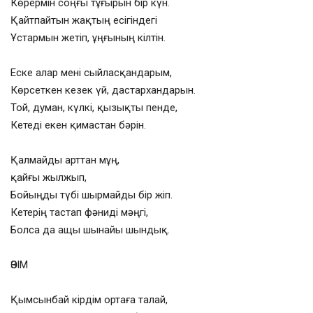
Көрермін соңғы тұғырын бір күн.
Қайтпайтын жақтың есігіндегі
Ұстармын жетіп, ұңғының кілтін.
Еске алар мені сыйласқандарым,
Көрсеткен кезек үй, дастархандарын.
Той, думан, күлкі, қызықты пенде,
Кетеді екен қимастан бәрін.
Қалмайды арттан мұң,
қайғы жылжып,
Бойыңды түбі шырмайды бір жіп.
Кетерің тастап фәниді мәңгі,
Болса да ащы шынайы шындық.
ӨЗІМ
Қымсынбай кірдім ортаға талай,