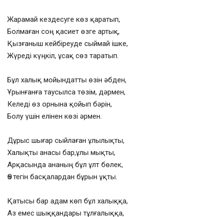
Жарамай кездесуге көз қаратып,
Болмаған соң қасиет өзге артық,
Қызғаныш кейбіреуде сыймай ішке,
Жүреді күңкіл, ұсақ сөз таратып.
Бұл халық мойындатты өзін әбден,
Ұрынғанға таусылса төзім, дәрмен,
Келеді өз орнына қойып бәрін,
Болу үшін елінен көзі әрмен.
Дұрыс шығар сыйлаған ұлылықты,
Халықты анасы бар,ұлы мықты,
Арқасында ананың бұл ұлт бөлек,
Өз тегін басқалардан бұрын ұқты.
Қатысы бар адам көп бұл халыққа,
Аз емес шыққандары тұлғалыққа,