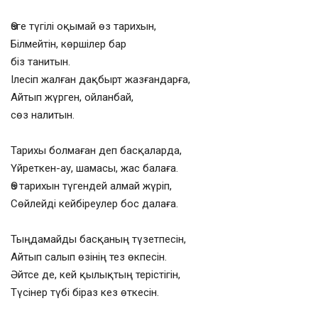
Өзге түгілі оқымай өз тарихын,
Білмейтін, көршілер бар
біз танитын.
Ілесіп жалған дақбырт жазғандарға,
Айтып жүрген, ойланбай,
сөз налитын.
Тарихы болмаған деп басқаларда,
Үйреткен-ау, шамасы, жас балаға.
Өз тарихын түгендей алмай жүріп,
Сөйлейді кейбіреулер бос далаға.
Тыңдамайды басқаның түзетпесін,
Айтып салып өзінің тез өкпесін.
Әйтсе де, кей қылықтың терістігін,
Түсінер түбі біраз кез өткесін.