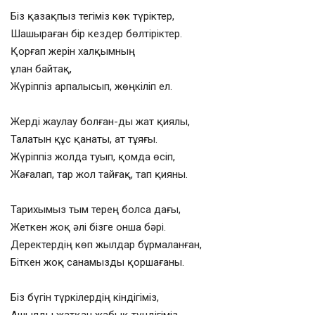
Біз қазақпыз тегіміз көк түріктер,
Шашыраған бір кездер бөлтіріктер.
Қорғап жерін халқымның
ұлан байтақ,
Жүріппіз арпалысып, жөңкіліп ел.
Жерді жаулау болған-ды жат қиялы,
Талатын құс қанаты, ат тұяғы.
Жүріппіз жолда туып, қомда өсіп,
Жағалап, тар жол тайғақ, тап қияны.
Тарихымыз тым терең болса дағы,
Жеткен жоқ әлі бізге онша бәрі.
Деректердің көп жылдар бұрмаланған,
Біткен жоқ санамызды қоршағаны.
Біз бүгін түркілердің кіндігіміз,