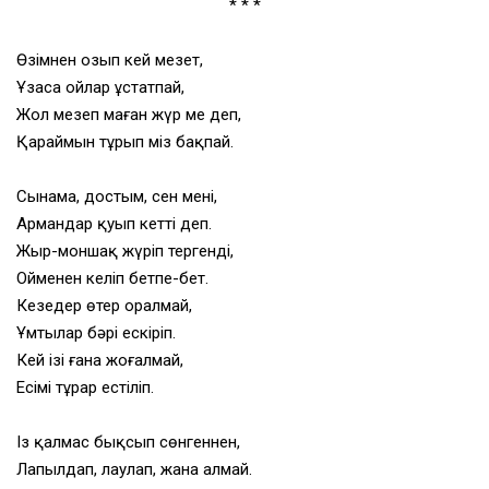
* * *
Өзімнен озып кей мезет,
Ұзаса ойлар ұстатпай,
Жол меңзеп маған жүр ме деп,
Қараймын тұрып міз бақпай.
Сынама, достым, сен мені,
Армандар қуып кетті деп.
Жыр-моншақ жүріп тергенді,
Ойменен келіп бетпе-бет.
Кезеңдер өтер оралмай,
Ұмтылар бәрі ескіріп.
Кей ізің ғана жоғалмай,
Есімің тұрар естіліп.
Із қалмас бықсып сөнгеннен,
Лапылдап, лаулап, жана алмай.