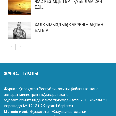
ЖАС КЕЗІМДЕ ТӨРТ ҚҰБЫЛАМ САЙ
ЕДІ…
ХАЛҚЫМЫЗДЫҢ АҚБЕРЕНІ – АҚПАН
БАТЫР
ЖУРНАЛ ТУРАЛЫ
Журнал Қазақстан Республикасының байланыс және
ақпарат министрлiгiнiң Ақпарат және
мұрағат комитетiнде қайта тiркеуден өтiп, 2011 жылғы 21
қарашада
№ 12121-Ж
куәлiгi берiлген.
Меншік иесі:
«Қазақстан Жазушылар одағы»