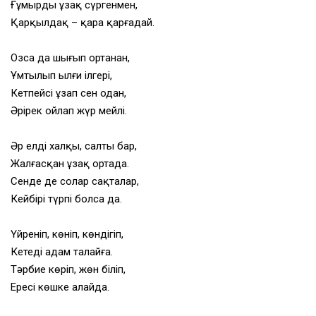
Ғұмырды ұзақ сүргенмен,
Қарқылдақ – қара қарғадай.
Озсаң да шығып ортаңнан,
Ұмтылып ылғи ілгері,
Кетпейсің ұзап сен одан,
Әрірек ойлап жүр мейлі.
Әр елдің халқы, салты бар,
Жалғасқан ұзақ ортада.
Сенде де солар сақталар,
Кейбірі түрпі болса да.
Үйреніп, көніп, көндігіп,
Кетеді адам талайға.
Тәрбие көріп, жөн біліп,
Ересің көшке алайда.