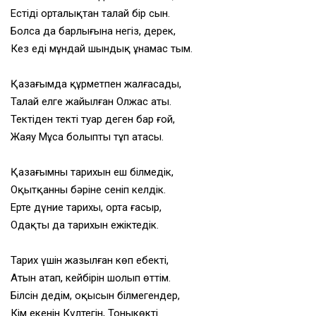
Естіді орталықтан талай бір сын.
Болса да барлығына негіз, дерек,
Кез еді мұндай шындық ұнамас тым.
Қазағымда құрметпен жалғасады,
Талай елге жайылған Олжас аты.
Тектіден текті туар деген бар ғой,
Жаяу Мұса болыпты тұп атасы.
Қазағымның тарихын еш білмедік,
Оқытқанның бәріне сеніп келдік.
Ерте дүние тарихы, орта ғасыр,
Одақтың да тарихын ежіктедік.
Тарих үшін жазылған көп еңбектің,
Атын атап, кейбірін шолып өттім.
Білсін дедім, оқысын білмегендер,
Кім екенін Күлтегін, Тоныкөктің.