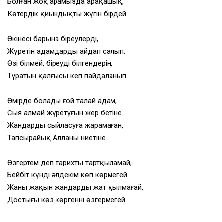
Болған жоқ арамызда арақашық,
Көтердік қиындықтың жүгін бірдей.
Өкінесің барына біреулердің,
Жүретін адамдарды айдап салып.
Өзі білмей, біреудің білгендерін,
Тұратын қалғысы кеп пайдаланып.
Өмірде болады ғой талай адам,
Сыя алмай жүретұғын жер бетіне.
Жандарды сыйласуға жарамаған,
Тапсырайық Алланың ниетіне.
Өзгертем деп тарихты тартқыламай,
Бейбіт күнді әлдекім көп көрмегей.
Жаны жақын жандарды
жат қылмағай,
Достығы көз көргеннің өзгермегей.