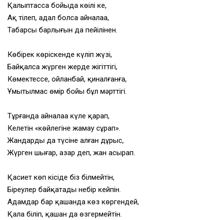
Қалыптасса бойыңда көңілің кең,
Ақ тілеп, адал болсаң айналаңа,
Табарсың барлығын да пейіліңнен.
Көбірек көріскенде күліп жүзің,
Байқалса жүрген жерде жігіттігің,
Көмектессең, ойланбай, қиналғанға,
Ұмытылмас өмір бойы бұл мәрттігің.
Тұрғанда айналаңа күле қарап,
Келетін «көйлегіне жамау сұрап».
Жандарды да түсіне алған дұрыс,
Жүрген шығар, азар деп,
жан асырап.
Қасиет көп кісіде біз білмейтін,
Біреулер байқатады небір кейпін.
Адамдар бар қашанда көз көргендей,
Қала біліп, қашан да өзгермейтін.