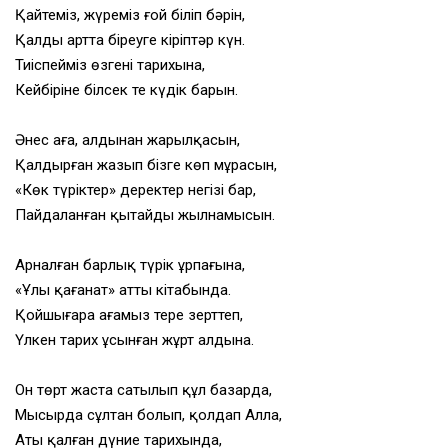
Қайтеміз, жүреміз ғой біліп бәрін,
Қалды артта біреуге кіріптәр күн.
Тиіспейміз өзгенің тарихына,
Кейбіріне білсек те күдік барын.
Әнес аға, алдынан жарылқасын,
Қалдырған жазып бізге көп мұрасын,
«Көк түріктер» деректер негізі бар,
Пайдаланған қытайдың жылнамысын.
Арналған барлық түрік ұрпағына,
«Ұлы қағанат» атты кітабында.
Қойшығара ағамыз терең зерттеп,
Үлкен тарих ұсынған жұрт алдына.
Он төрт жаста сатылып құл базарда,
Мысырда сұлтан болып, қолдап Алла,
Аты қалған дүние тарихында,