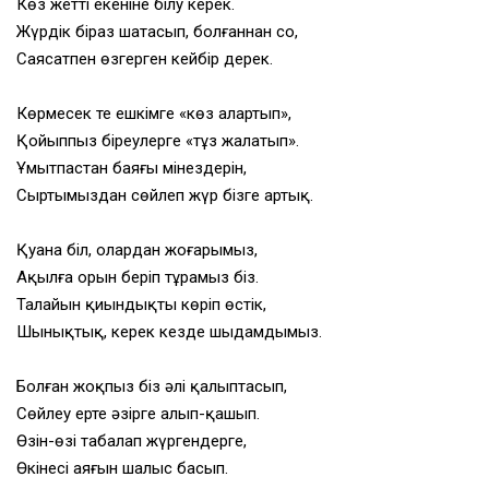
Көз жетті екеніне білу керек.
Жүрдік біраз шатасып, болғаннан соң,
Саясатпен өзгерген кейбір дерек.
Көрмесек те ешкімге «көз алартып»,
Қойыппыз біреулерге «тұз жалатып».
Ұмытпастан баяғы мінездерін,
Сыртымыздан сөйлеп жүр бізге артық.
Қуана біл, олардан жоғарымыз,
Ақылға орын беріп тұрамыз біз.
Талайын қиындықтың көріп өстік,
Шынықтық, керек кезде шыдамдымыз.
Болған жоқпыз біз әлі қалыптасып,
Сөйлеу ерте әзірге алып-қашып.
Өзін-өзі табалап жүргендерге,
Өкінесің аяғын шалыс басып.