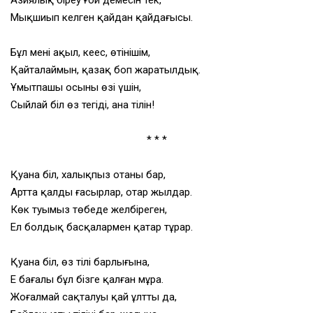
Азиялық біреу ғой демесін тек,
Мықшиып келген қайдан қайдағысы.
Бұл менің ақыл, кеңес, өтінішім,
Қайталаймын, қазақ боп жаратылдық.
Ұмытпашы осыны өзің үшін,
Сыйлай біл өз тегіңді, ана тілін!
* * *
Қуана біл, халықпыз отаны бар,
Артта қалды ғасырлар, отар жылдар.
Көк туымыз төбеде желбіреген,
Ел болдық басқалармен қатар тұрар.
Қуана біл, өз тілің барлығына,
Ең бағалы бұл бізге қалған мұра.
Жоғалмай сақталуы қай ұлттың да,