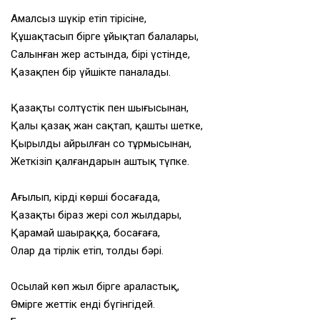
Амалсыз шүкір етіп тірісіне,
Құшақтасып бірге ұйықтап балалары,
Салынған жер астында, бірі үстінде,
Қазақпен бір үйшікте паналады.
Қазақтың солтүстік пен шығысынан,
Қалың қазақ жан сақтап, қашты шетке,
Қырылды айрылған соң тұрмысынан,
Жеткізіп қалғандарын аштық түпке.
Ағылып, кірді көрші босағаңда,
Қазақтың біраз жері сол жылдары,
Қарамай шаңыраққа, босағаға,
Олар да тірлік етіп, толды бәрі.
Осылай көп жыл бірге араластық,
Өмірге жеттік енді бүгінгідей.