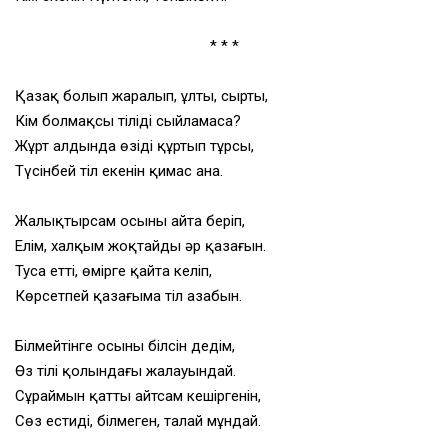
* * *
Қазақ болып жаралып,
ұлтың, сыртың,
Кім болмақсың тіліңді сыйламасаң?
Жұрт алдында өзіңді
құртып тұрсың,
Түсінбей тіл екенін қимас анаң.
Жалықтырсам осыны айта беріп,
Елім, халқым жоқтайды әр қазағын.
Тусаң етті, өмірге қайта келіп,
Көрсетпей қазағыма тіл азабын.
Білмейтінге осыны білсін дедім,
Өз тілі қолындағы жалауындай.
Сұраймын қатты айтсам кешіргенін,
Сөз естиді, білмеген, талай мұндай.