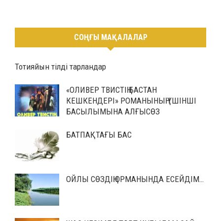
СОҢҒЫ МАҚАЛАЛАР
Тотияйын тілді тарландар
«ОЛИВЕР ТВИСТІҢ БАСТАН
КЕШКЕНДЕРІ» РОМАНЫНЫҢ ҮШІНШІ
БАСЫЛЫМЫНА АЛҒЫСӨЗ
БАТПАҚТАҒЫ БАС
ОЙЛЫ СӨЗДІҢ ОРМАНЫНДА ЕСЕЙДІМ…