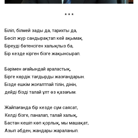
* * *
Біліп, білмей заңды да, тарихты да,
Бөсіп жүр сандырақтап кей ақымақ.
Біреуді бөтенсіген халықпыз ба,
Бір кезде кірген бізге жақынсырап.
Бәрімен ағайындай араластық,
Бірге көрдік тағдырдың жазғандарын.
Бізде ешкім жоғалтпай тілін, дінін,
дейді бізді талай ұлт өз қазағым.
Жайпағанда бір кезде сұм саясат,
Келді бізге, паналап, талай халық,
Бастан кешіп көп қорлық, мың машақат,
Азып әбден, жандары жараланып.