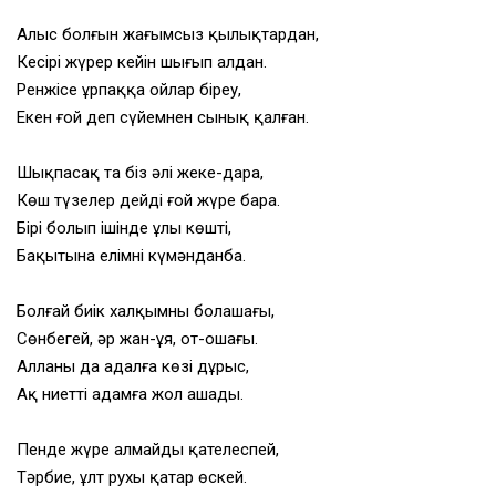
Алыс болғын жағымсыз қылықтардан,
Кесірі жүрер кейін шығып алдан.
Ренжісе ұрпаққа ойлар біреу,
Екен ғой деп сүйемнен сынық қалған.
Шықпасақ та біз әлі жеке-дара,
Көш түзелер дейді ғой жүре бара.
Бірі болып ішінде ұлы көштің,
Бақытына елімнің күмәнданба.
Болғай биік халқымның болашағы,
Сөнбегей, әр жан-ұя, от-ошағы.
Алланың да адалға көзі дұрыс,
Ақ ниетті адамға жол ашады.
Пенде жүре алмайды қателеспей,
Тәрбие, ұлт рухы қатар өскей.