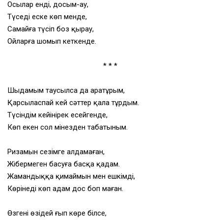
Осылар енді, досым-ау,
Түседі еске көп менде,
Самайға түсіп боз қырау,
Ойларға шомып кеткенде.
* * *
Шыдамым таусылса да аратұрым,
Қарсыласпай кей сәттер
қала тұрдым.
Түсіндім кейінірек есейгенде,
Көп екен сол мінезден табатыным.
Ризамын сезімге алдамаған,
Жібермеген басуға басқа қадам.
Жамандыққа қимаймын мен ешкімді,
Көрінеді көп адам дос боп маған.
Өзгені өзіңдей ғып көре білсең,