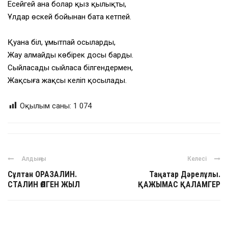
Есейгей ана болар қыз қылықты,
Ұлдар өскей бойынан бата кетпей.
Қуана біл, ұмытпай осыларды,
Жау алмайды көбірек досы барды.
Сыйласады сыйласа білгендермен,
Жақсыға жақсы келіп қосылады.
Оқылым саны:
1 074
Алдыңғы
Келесі
Сұлтан ОРАЗАЛИН.
Таңатар Дәрелұлы.
СТАЛИН ӨЛГЕН ЖЫЛ
ҚАЖЫМАС ҚАЛАМГЕР