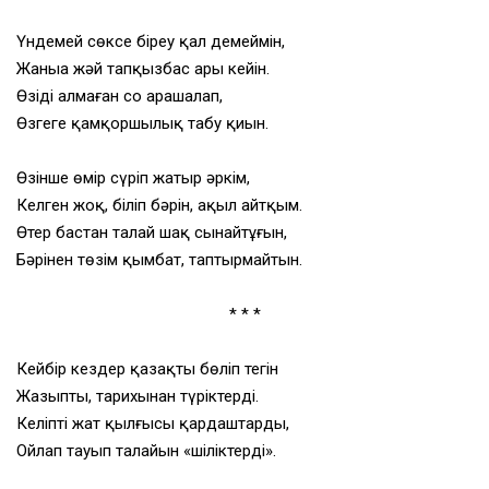
Үндемей сөксе біреу қал демеймін,
Жаныңа жәй тапқызбас арың кейін.
Өзіңді алмаған соң арашалап,
Өзгеге қамқоршылық табу қиын.
Өзінше өмір сүріп жатыр әркім,
Келген жоқ, біліп бәрін, ақыл айтқым.
Өтер бастан талай шақ сынайтұғын,
Бәрінен төзім қымбат, таптырмайтын.
* * *
Кейбір кездер қазақтың бөліп тегін
Жазыпты, тарихынан түріктердің.
Келіпті жат қылғысы қардаштарды,
Ойлап тауып талайын «шіліктердің».