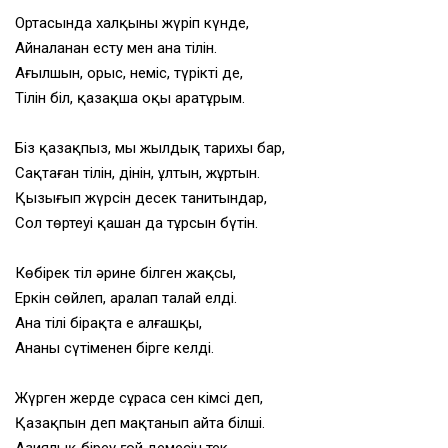
Ортасында халқыңның жүріп күнде,
Айналаңнан есту мен ана тілін.
Ағылшын, орыс, неміс, түріктің де,
Тілін біл, қазақша оқы аратұрым.
Біз қазақпыз, мың жылдық тарихы бар,
Сақтаған тілін, дінін, ұлтын, жұртын.
Қызығып жүрсін десек танитындар,
Сол төртеуі қашан да тұрсын бүтін.
Көбірек тіл әрине білген жақсы,
Еркін сөйлеп, аралап талай елді.
Ана тілің бірақта ең алғашқы,
Анаңның сүтіменен бірге келді.
Жүрген жерде сұраса сен кімсің деп,
Қазақпын деп мақтанып айта білші.