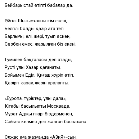
Бейбарыстай өтіпті бабалар да.
Әйгілі Шыңғысханның кім екені,
Белгілі болды қазір ата тегі.
Барлығы, елі, жері, туып өскен,
Сөзбен емес, жазылған біз екені.
Гумилев бақталасы деп атады,
Рустің ұлы Хазар қағанаты.
Бойымен Еділ, Қиғаш жүріп өтіп,
Қазіргі қазақ жерін аралапты.
«Еуропа, түріктер, ұлы дала»,
Кітабы басылыпты Москвада.
Мұрат Аджы пікірі біздерменен,
Сәйкес келмес деп жазған баспахана.
Олжас аға жазғанда «АЗиЯ»-сын,