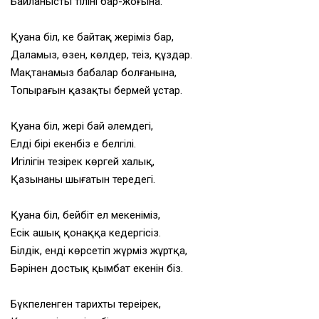
Байланысты тілінің бар-жоғына.
Қуана біл, кең байтақ жеріміз бар,
Даламыз, өзен, көлдер, теңіз, құздар.
Мақтанамыз бабалар болғанына,
Топырағын қазақтың бермей ұстар.
Қуана біл, жері бай әлемдегі,
Елдің бірі екенбіз ең белгілі.
Игілігін тезірек көргей халық,
Қазынаның шығатын тереңдегі.
Қуана біл, бейбіт ел мекеніміз,
Есік ашық қонаққа кедергісіз.
Білдік, енді көрсетіп жүрміз жұртқа,
Бәрінен достық қымбат екенін біз.
Бүкпеленген тарихты тереңірек,