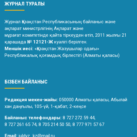
ЖУРНАЛ ТУРАЛЫ
Журнал Қазақстан Республикасының байланыс және
ақпарат министрлiгiнiң Ақпарат және
мұрағат комитетiнде қайта тiркеуден өтiп, 2011 жылғы 21
қарашада
№ 12121-Ж
куәлiгi берiлген.
Меншік иесі:
«Қазақстан Жазушылар одағы»
Республикалық қоғамдық бірлестігі (Алматы қаласы)
БІЗБЕН БАЙЛАНЫС
Редакция мекен-жайы:
050000 Алматы қаласы, Абылай
хан даңғылы, 105-үй, 1-қабат, 2-кеңсе
Байланыс телефондары:
8 727 272 59 44,
8 727 261 65 74, 8 705 214 50 50, 8 777 971 57 67
Email:
juldyz_kz@mail.ru