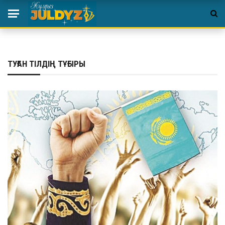
ТУҒАН ТІЛДІҢ ТҰҒЫРЫ