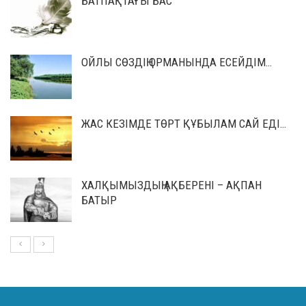
БАТПАҚТАҒЫ БАС
ОЙЛЫ СӨЗДІҢ ОРМАНЫНДА ЕСЕЙДІМ…
ЖАС КЕЗІМДЕ ТӨРТ ҚҰБЫЛАМ САЙ ЕДІ…
ХАЛҚЫМЫЗДЫҢ АҚБЕРЕНІ – АҚПАН
БАТЫР