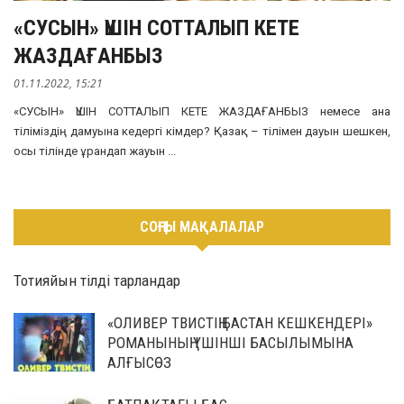
«СУСЫН» ҮШІН СОТТАЛЫП КЕТЕ
ЖАЗДАҒАНБЫЗ
01.11.2022, 15:21
«СУСЫН» ҮШІН СОТТАЛЫП КЕТЕ ЖАЗДАҒАНБЫЗ немесе ана
тіліміздің дамуына кедергі кімдер? Қазақ – тілімен дауын шешкен,
осы тілінде ұрандап жауын ...
СОҢҒЫ МАҚАЛАЛАР
Тотияйын тілді тарландар
«ОЛИВЕР ТВИСТІҢ БАСТАН КЕШКЕНДЕРІ»
РОМАНЫНЫҢ ҮШІНШІ БАСЫЛЫМЫНА
АЛҒЫСӨЗ