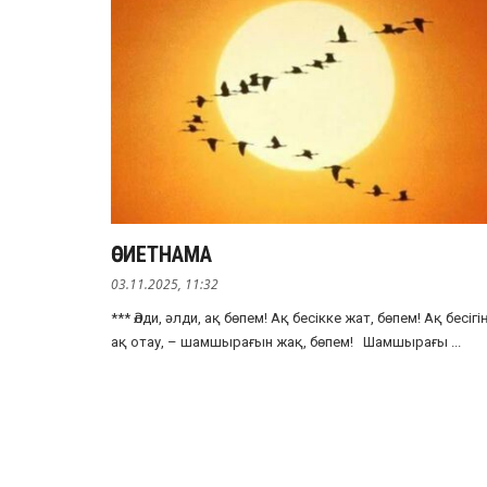
ӨСИЕТНАМА
03.11.2025, 11:32
*** Әлди, әлди, ақ бөпем! Ақ бесікке жат, бөпем! Ақ бесігі
ақ отау, – шамшырағын жақ, бөпем! Шамшырағы ...