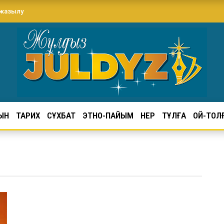
 жазылу
ЫН
ТАРИХ
СҰХБАТ
ЭТНО-ПАЙЫМ
ӨНЕР
ТҰЛҒА
ОЙ-ТОЛ