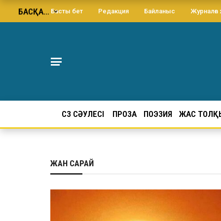
БАСҚА…
Басты бет
Редакция
Байланыс
Журналға
СӨЗ СӘУЛЕСІ
ПРОЗА
ПОЭЗИЯ
ЖАС ТОЛҚ
ЖАН САРАЙ