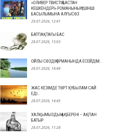
«ОЛИВЕР ТВИСТІҢ БАСТАН
КЕШКЕНДЕРІ» РОМАНЫНЫҢ ҮШІНШІ
БАСЫЛЫМЫНА АЛҒЫСӨЗ
29.07.2026, 12:41
БАТПАҚТАҒЫ БАС
28.07.2026, 15:03
ОЙЛЫ СӨЗДІҢ ОРМАНЫНДА ЕСЕЙДІМ…
28.07.2026, 14:49
ЖАС КЕЗІМДЕ ТӨРТ ҚҰБЫЛАМ САЙ
ЕДІ…
28.07.2026, 14:45
ХАЛҚЫМЫЗДЫҢ АҚБЕРЕНІ – АҚПАН
БАТЫР
28.07.2026, 11:28