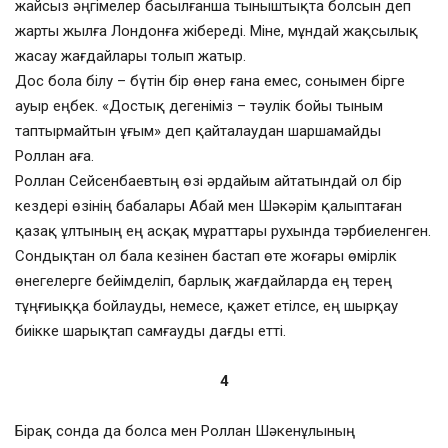
жайсыз әңгімелер басылғанша тыныштықта болсын деп
жарты жылға Лондонға жібереді. Міне, мұндай жақсылық
жасау жағдайлары толып жатыр.
Дос бола білу – бүтін бір өнер ғана емес, сонымен бірге
ауыр еңбек. «Достық дегеніміз – тәулік бойы тыным
таптырмайтын ұғым» деп қайталаудан шаршамайды
Роллан аға.
Роллан Сейсенбаевтың өзі әрдайым айтатындай ол бір
кездері өзінің бабалары Абай мен Шәкәрім қалыптаған
қазақ ұлтының ең асқақ мұраттары рухында тәрбиеленген.
Сондықтан ол бала кезінен бастап өте жоғары өмірлік
өнегелерге бейімделіп, барлық жағдайларда ең терең
тұңғиыққа бойлауды, немесе, қажет етілсе, ең шырқау
биікке шарықтап самғауды дағды етті.
4
Бірақ сонда да болса мен Роллан Шәкенұлының