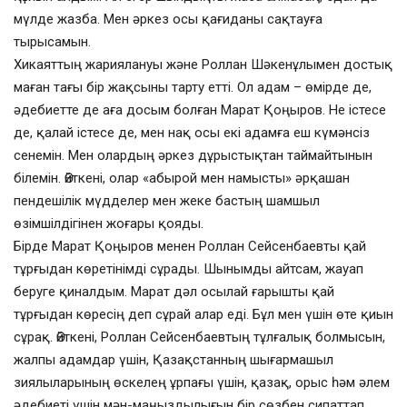
мүлде жазба. Мен әркез осы қағиданы сақтауға
тырысамын.
Хикаяттың жариялануы және Роллан Шәкенұлымен достық
маған тағы бір жақсыны тарту етті. Ол адам – өмірде де,
әдебиетте де аға досым болған Марат Қоңыров. Не істесе
де, қалай істесе де, мен нақ осы екі адамға еш күмәнсіз
сенемін. Мен олардың әркез дұрыстықтан таймайтынын
білемін. Өйткені, олар «абырой мен намысты» әрқашан
пендешілік мүдделер мен жеке бастың шамшыл
өзімшілдігінен жоғары қояды.
Бірде Марат Қоңыров менен Роллан Сейсенбаевты қай
тұрғыдан көретінімді сұрады. Шынымды айтсам, жауап
беруге қиналдым. Марат дәл осылай ғарышты қай
тұрғыдан көресің деп сұрай алар еді. Бұл мен үшін өте қиын
сұрақ. Өйткені, Роллан Сейсенбаевтың тұлғалық болмысын,
жалпы адамдар үшін, Қазақстанның шығармашыл
зиялыларының өскелең ұрпағы үшін, қазақ, орыс һәм әлем
әдебиеті үшін мән-маңыздылығын бір сөзбен сипаттап