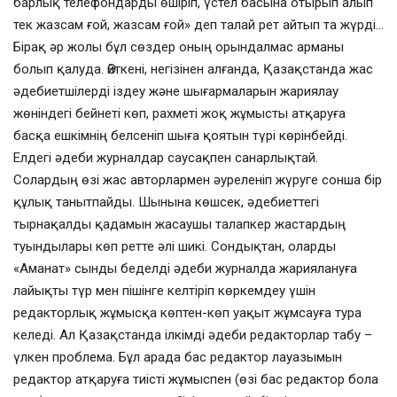
барлық телефондарды өшіріп, үстел басына отырып алып
тек жазсам ғой, жазсам ғой» деп талай рет айтып та жүрді…
Бірақ әр жолы бұл сөздер оның орындалмас арманы
болып қалуда. Өйткені, негізінен алғанда, Қазақстанда жас
әдебиетшілерді іздеу және шығармаларын жариялау
жөніндегі бейнеті көп, рахметі жоқ жұмысты атқаруға
басқа ешкімнің белсеніп шыға қоятын түрі көрінбейді.
Елдегі әдеби журналдар саусақпен санарлықтай.
Солардың өзі жас авторлармен әуреленіп жүруге сонша бір
құлық танытпайды. Шынына көшсек, әдебиеттегі
тырнақалды қадамын жасаушы талапкер жастардың
туындылары көп ретте әлі шикі. Сондықтан, оларды
«Аманат» сынды беделді әдеби журналда жариялануға
лайықты түр мен пішінге келтіріп көркемдеу үшін
редакторлық жұмысқа көптен-көп уақыт жұмсауға тура
келеді. Ал Қазақстанда ілкімді әдеби редакторлар табу –
үлкен проблема. Бұл арада бас редактор лауазымын
редактор атқаруға тиісті жұмыспен (өзі бас редактор бола