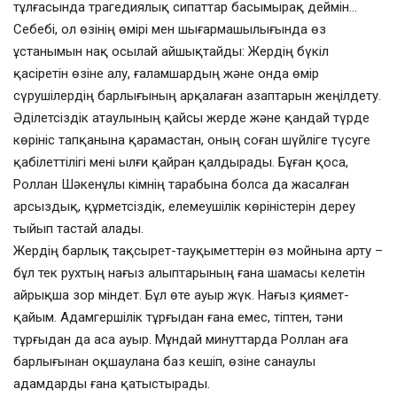
тұлғасында трагедия­лық сипаттар басымырақ деймін…
Себебі, ол өзінің өмірі мен шығармашылы­ғында өз
ұстанымын нақ осылай айшықтайды: Жердің бүкіл
қасіретін өзіне алу, ғаламшардың және онда өмір
сүрушілердің барлығының арқалаған азаптарын жеңілдету.
Әділетсіздік атаулының қайсы жерде және қандай түрде
көрініс тапқанына қарамастан, оның соған шүйліге түсуге
қабілеттілігі мені ылғи қайран қалдырады. Бұған қоса,
Роллан Шәкенұлы кімнің тарабына болса да жасалған
арсыздық, құрметсіздік, елемеушілік көріністерін дереу
тыйып тастай алады.
Жердің барлық тақсырет-тауқыметтерін өз мойнына арту –
бұл тек рухтың нағыз алыптарының ғана шамасы келетін
айрықша зор міндет. Бұл өте ауыр жүк. Нағыз қиямет-
қайым. Адамгершілік тұрғыдан ғана емес, тіптен, тәни
тұрғыдан да аса ауыр. Мұндай минуттарда Роллан аға
барлығынан оқшаулана баз кешіп, өзіне санаулы
адамдарды ғана қатыстырады.