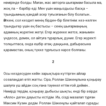
нөмірінде болды. Маған, жас авторға шығармам басыла ма,
жоқ па – бәрібір еді. Мен үшін маңыздысы басқа –
туындымның қандай әсер туғызғанын білу болатын…
Өйткені, сол кездегі менің бірден-бір білетінім: кез-келген
туындыгер үшін ең бастысы – сенің шығармаңның
адамның жүрегіне жетуі. Егер жүрекке жетсе, жанымен
үндессе, демек, ол айтуға тұрарлық дүние. Егер жүректі
толқытпаса, онда ешбір атақ-даңқына, дабырасына
қарамастан, оның түкке тұрғысыз нәрсе болғаны.
2
Осы кездесуден кейін зарықтыра күттірген айлар
созалаңдап өтіп жатты. Сірә, Роллан Шәкенұлына қоңырау
шалуға үш айдан соң ғана тәуекел еттім ғой деймін…
Нөмірді тердім, қоңырау дыбысы шықты, енді бір әзірде:
«Алло» деген дауысты естідім. Иә, сізді мазалап тұрған
Максим Кузин дедім. Роллан Шәкенұлы қайталап сұрады: