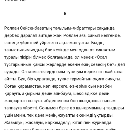
5
Роллан Сейсенбаевтың тағылым-ғибраттары хақында
дербес даралап айтқан жөн. Роллан аға, сайып келгенде,
ештеңе үйретпей үйрететін ақылман ұстаз. Біздің
таныстығымыздың бас кезінде мен одан өз хикаятым
туралы пікірін білмек болғанымда, ол менен: «Осал
тұстарыңның қайсы жерлерде екенін өзің сезесің бе?» деп
сұрады. Ол кемшіліктерді өзім түзетуім керектігін жай ғана
айтты. Бұл, бір қарағанда, түкке тұрмайтын оқиға сияқты.
Соған қарамастан, көп нәрсеге, өз-өзіме сын көзбен
қарауға, ақырына дейін аянбауға, шексіздікке дейін
жақсартып сызуға, әбден мінсіз боп шыққанша тыным
таппауға үйретті. Сонымен бірге өз шығармамның тағдыры
үшін менің, тек қана менің жауапты екенімді ұқтырды.
Жазылуы, жасалуы, көркемделуі, кітап пен журналда
шыққанынан бастап сатылып оқырманға жетуіне дейін