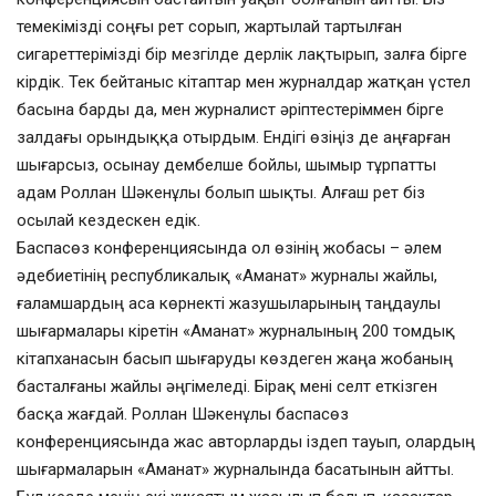
темекімізді соңғы рет сорып, жартылай тартылған
сигареттерімізді бір мезгілде дерлік лақтырып, залға бірге
кірдік. Тек бейтаныс кітаптар мен журналдар жатқан үстел
басына барды да, мен журналист әріптестеріммен бірге
залдағы орындыққа отырдым. Ендігі өзіңіз де аңғарған
шығарсыз, осынау дембелше бойлы, шымыр тұрпатты
адам Роллан Шәкенұлы болып шықты. Алғаш рет біз
осылай кездескен едік.
Баспасөз конференциясында ол өзінің жобасы – әлем
әдебиетінің республикалық «Аманат» журналы жайлы,
ғаламшардың аса көрнекті жазушыларының таңдаулы
шығармалары кіретін «Аманат» журналының 200 томдық
кітапханасын басып шығаруды көздеген жаңа жобаның
басталғаны жайлы әңгімеледі. Бірақ мені селт еткізген
басқа жағдай. Роллан Шәкенұлы баспасөз
конференциясында жас авторларды іздеп тауып, олардың
шығармаларын «Аманат» журналында басатынын айтты.