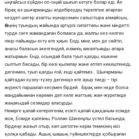
ыңғайсыз күйден оп-оңай шығып кетуге болар еді. Ал
бірақ өз шығармаңды әлдебіреудің төрелігіне апарған
кездегі шегер азапты ешнәрсемен салыстыра алмайсың…
Өзіңнің туындың жайында әртүрлі сипаттағы және міндетті
түрде сөге жамандаған болмаса да, жалпы кез-келген
пікір-пайымды есту өте қиын. Енді, міне, мен де сөйтіп,
анасы баласын әкелгендей, өзімнің хикаятымды апара
жатырмын. Енді, осындай бала туып қалды, кішкене
сылтып басады, бір көзі қылилау және ептеп кекештенеді,
дегенмен, туып қалды ғой, енді қайтеміз… Шығарманы
қайтадан күзеу-түзеу дегеніңіз өте ауыр тиеді – тірі
жүректі паршалап кесумен бірдей… Бірақ мен неде болса
маңдайымнан көремін деп келе жаттым, жан-жүрегімде
жаңағыдай сезімдер аласұрды.
Нөмірге қалай көтерілгенім, есікті қалай қаққаным есімде
жоқ. Есімде қалғаны, Роллан Шәкенұлы үстел басында,
бірдеңе жазып отыр, көп шегілген керім темекінің иісі
қолқа қабады. Ашық-шашық түйіншектерде қобыраған