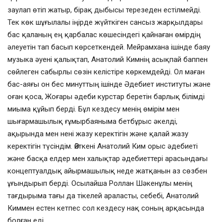
заулап өтіп жатыр, бірақ дыбысы терезеден естілмейді.
Тек көк шұғылалы іңірде жүйткіген сансыз жарқылдары
бас қаланың ең қарбалас көшесіндегі қайнаған өмірдің
әлеуетін тап басып көрсеткендей. Мейрамхана ішінде баяу
музыка әуені қалықтап, Анатолий Кимнің асықпай баппен
сөйлеген сабырлы сөзін келістіре көркемдейді. Ол маған
бас-аяғы он бес минуттың ішінде Әдебиет институты және
оған қоса, Жоғары әдеби курстар беретін барлық білімді
миыма құйып берді. Бұл кездесу менің өмірім мен
шығармашылық ғұмырбаяныма бетбұрыс әкелді,
ақырында мен нені жазу керектігін және қалай жазу
керектігін түсіндім. Өйткені Анатолий Ким орыс әдебиеті
және басқа елдер мен халықтар әдебиеттері арасындағы
концептуалдық айырмашылық неде жатқанын аз сөзбен
ұғындырып берді. Осылайша Роллан Шәкенұлы менің
тағдырыма тағы да тікелей араласты, себебі, Анатолий
Киммен естен кетпес сол кездесу нақ соның арқасында
болған еді.