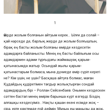
1
Өмірде жолым болғанын айтуым керек… Ылғи да солай –
қай нәрседе де, барлық жерде де жолым болғышпын,
бірақ ең басты жолым болғаны өмірде кездесетін
адамдарға байланысты. Менің ең басты байлығым осы
адамдармен адами тұрғыдағы жаймашуақ қарым-
қатынасымда жатыр. Осындай жылы қарым-
қатынастарым болмаса, мына дүниеде өмір сүріп керегі
не? Кім үшін, не үшін? Басқаша айтуға болмас, маған
Құдайдың құдіретімен тағдыр жолықтырған сондай
адамдардың бірі – Роллан Сейсенбаев. Онымен кездескен
сәттен бастап менің өмірім барынша күрт өзгерді. Біздің
алғашқы кездесуіміз… Нақты қашан екені есімде жоқ –
сірә, ерте көктемде ғой деймін. Мұның еш маңызы да жоқ,