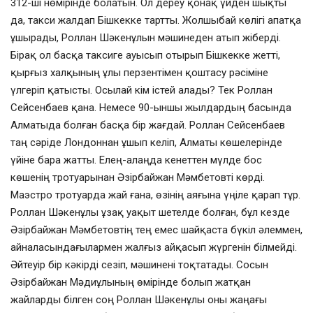
312-ші нөмірінде болатын. Ол дереу қонақ үйден шықты
да, такси жалдап Бішкекке тартты. Жолшыбай көлігі апатқа
ұшырады, Роллан Шәкенұлын мәшинеден атып жіберді.
Бірақ ол басқа таксиге ауысып отырып Бішкекке жетті,
қырғыз халқының ұлы перзентімен қоштасу рәсіміне
үлгеріп қатысты. Осылай кім істей алады? Тек Роллан
Сейсенбаев қана. Немесе 90-ыншы жылдардың басында
Алматыда болған басқа бір жағдай. Роллан Сейсенбаев
таң сәріде Лондоннан ұшып келіп, Алматы көшелерінде
үйіне бара жатты. Елең-алаңда кенеттен мүлде бос
көшенің тротуарынан Әзірбайжан Мәмбетовті көрді.
Маэстро тротуарда жай ғана, өзінің аяғына үңіле қарап тұр.
Роллан Шәкенұлы ұзақ уақыт шетелде болған, бұл кезде
Әзірбайжан Мәмбетовтің тең емес шайқаста бүкіл әлеммен,
айналасындағылармен жалғыз айқасып жүргенін білмейді.
Әйтеуір бір кәкірді сезіп, мәшинені тоқтатады. Сосын
Әзірбайжан Мәдиұлының өмірінде болып жатқан
жайларды білген соң Роллан Шәкенұлы оны жаңағы