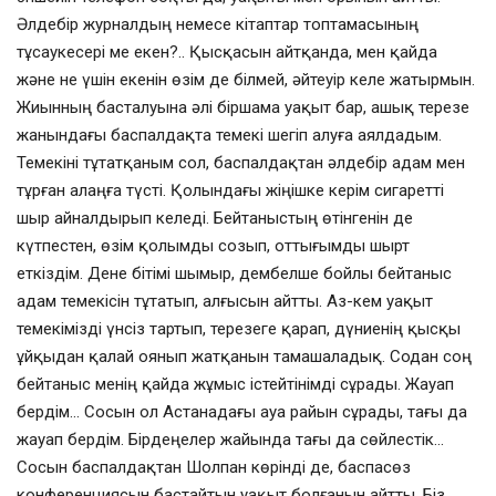
Әлдебір журналдың немесе кітаптар топтамасының
тұсаукесері ме екен?.. Қысқасын айтқанда, мен қайда
және не үшін екенін өзім де білмей, әйтеуір келе жатырмын.
Жиынның басталуына әлі біршама уақыт бар, ашық терезе
жанындағы баспалдақта темекі шегіп алуға аялдадым.
Темекіні тұтатқаным сол, баспалдақтан әлдебір адам мен
тұрған алаңға түсті. Қолындағы жіңішке керім сигаретті
шыр айналдырып келеді. Бейтаныстың өтінгенін де
күтпестен, өзім қолымды созып, оттығымды шырт
еткіздім. Дене бітімі шымыр, дембелше бойлы бейтаныс
адам темекісін тұтатып, алғысын айтты. Аз-кем уақыт
темекімізді үнсіз тартып, терезеге қарап, дүниенің қысқы
ұйқыдан қалай оянып жатқанын тамашаладық. Содан соң
бейтаныс менің қайда жұмыс істейтінімді сұрады. Жауап
бердім… Сосын ол Астанадағы ауа райын сұрады, тағы да
жауап бердім. Бірдеңелер жайында тағы да сөйлестік…
Сосын баспалдақтан Шолпан көрінді де, баспасөз
конференциясын бастайтын уақыт болғанын айтты. Біз