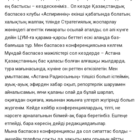
ең бастысы – кездескеніміз… Ол кезде Қазақстандық
баспасөз клубы «Аспириннің» екінші қабатында болатын;
халықтың жалпақ тілінде Стратегиялық жоспарлау
жөніндегі агенттік ғимараты осылай аталды; ол әлі күнге
дейін ЦУМ-ға қарама-қарсы беттегі ескі алаңда бәз-
баяғыша тұр. Мен баспасөз конференциясына келгем.
Мұндай баспасөз мәжілістері сол кездерде – Астана
Қазақстанның бас қаласы болған алғашқы жылдарда,
тура мағынасында, күніне он реттен өткізілетін. Мен
ұмытпасам, «Астана Радиосының» тілшісі болып істеймін,
ауық-ауық эфирден хабар оқып, репортерлік шаруамен
айналысамын, яғни қаланы олай да бұлай шарлап,
оқиғадан оқиғаға, жиыннан жиынға үлгеріп жүгірінді болып
жүргенім. Кейде кейбір конференциялардың, тіпті, не
нәрсеге арналатынын білмей-ақ бара беретінбіз. Ештеңе
етпейді, бара көресің дейді редакциядағылар.
Мына баспасөз конференциясы да сол сипаттас болды –
әншейін телефон соқты да, уақыты мен орынын айтты.