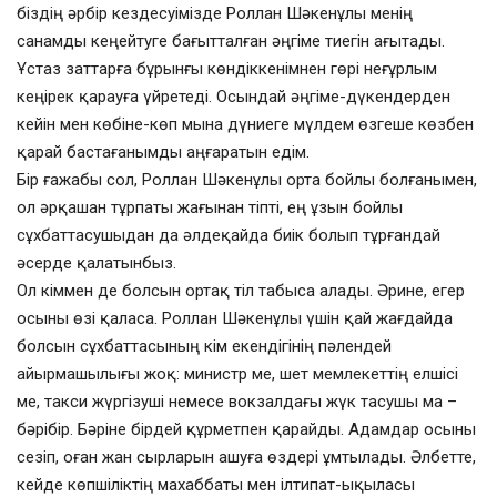
біздің әрбір кездесуімізде Роллан Шәкенұлы менің
санамды кеңейтуге бағытталған әңгіме тиегін ағытады.
Ұстаз заттарға бұрынғы көндіккенімнен гөрі неғұрлым
кеңірек қарауға үйретеді. Осындай әңгіме-дүкендерден
кейін мен көбіне-көп мына дүниеге мүлдем өзгеше көзбен
қарай бастағанымды аңғаратын едім.
Бір ғажабы сол, Роллан Шәкенұлы орта бойлы болғанымен,
ол әрқашан тұрпаты жағынан тіпті, ең ұзын бойлы
сұхбаттасушыдан да әлдеқайда биік болып тұрғандай
әсерде қалатынбыз.
Ол кіммен де болсын ортақ тіл табыса алады. Әрине, егер
осыны өзі қаласа. Роллан Шәкенұлы үшін қай жағдайда
болсын сұхбаттасының кім екендігінің пәлендей
айырмашылығы жоқ: министр ме, шет мемлекеттің елшісі
ме, такси жүргізуші немесе вокзалдағы жүк тасушы ма –
бәрібір. Бәріне бірдей құрметпен қарайды. Адамдар осыны
сезіп, оған жан сырларын ашуға өздері ұмтылады. Әлбетте,
кейде көпшіліктің махаббаты мен ілтипат-ықыласы