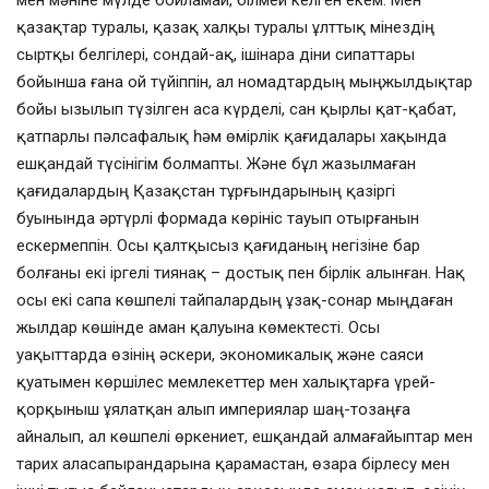
мен мәніне мүлде бойламай, білмей келген екем. Мен
қазақтар туралы, қазақ халқы туралы ұлттық мінездің
сыртқы белгілері, сондай-ақ, ішінара діни сипаттары
бойынша ғана ой түйіппін, ал номадтардың мыңжылдықтар
бойы ызылып түзілген аса күрделі, сан қырлы қат-қабат,
қатпарлы пәлсафалық һәм өмірлік қағидалары хақында
ешқандай түсінігім болмапты. Және бұл жазылмаған
қағидалардың Қазақстан тұрғындарының қазіргі
буынында әртүрлі формада көрініс тауып отырғанын
ескермеппін. Осы қалтқысыз қағиданың негізіне бар
болғаны екі іргелі тиянақ – достық пен бірлік алынған. Нақ
осы екі сапа көшпелі тайпалардың ұзақ-сонар мыңдаған
жылдар көшінде аман қалуына көмектесті. Осы
уақыттарда өзінің әскери, экономикалық және саяси
қуатымен көршілес мемлекеттер мен халықтарға үрей-
қорқыныш ұялатқан алып империялар шаң-тозаңға
айналып, ал көшпелі өркениет, ешқандай алмағайыптар мен
тарих аласапырандарына қарамастан, өзара бірлесу мен