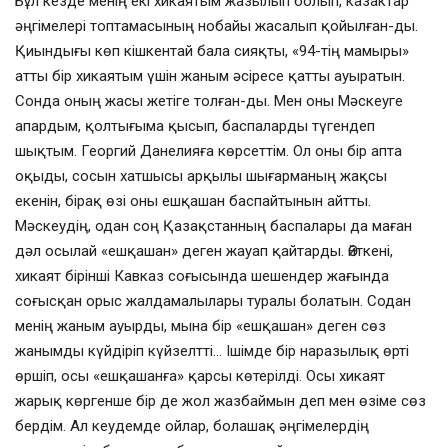
Бұл кезде менің екі хикаятым жазылып болып, казактар
әңгімелері топтамасының нобайы жасалып қойылған-ды.
Қиындығы көп кішкентай бала сияқты, «94-тің мамыры»
атты бір хикаятым үшін жаным әсіресе қатты ауыратын.
Сонда оның жасы жетіге толған-ды. Мен оны Мәскеуге
апардым, қолтығыма қысып, баспаларды түгендеп
шықтым. Георгий Данелияға көрсеттім. Ол оны бір апта
оқыды, сосын хатшысы арқылы шығарманың жақсы
екенін, бірақ өзі оны ешқашан баспайтынын айтты.
Мәскеудің, одан соң Қазақстанның баспалары да маған
дәл осылай «ешқашан» деген жауап қайтарды. Өйткені,
хикаят бірінші Кавказ соғысында шешендер жағында
соғысқан орыс жалдамалылары туралы болатын. Содан
менің жаным ауырды, мына бір «ешқашан» деген сөз
жанымды күйдіріп күйзелтті… Ішімде бір наразылық өрті
өршіп, осы «ешқашанға» қарсы көтерілді. Осы хикаят
жарық көргенше бір де жол жазбаймын деп мен өзіме сөз
бердім. Ал кеудемде ойлар, болашақ әңгімелердің