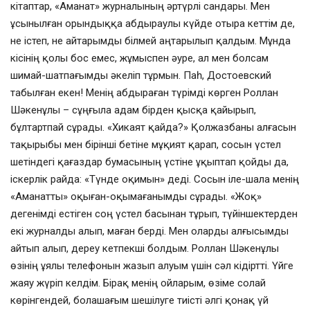
кітаптар, «Аманат» журналының әртүрлі сандары. Мен
ұсынылған орындыққа абдыраулы күйде отыра кеттім де,
не істеп, не айтарымды білмей аңтарылып қалдым. Мұнда
кісінің қолы бос емес, жұмыспен әуре, ал мен болсам
шимай-шатпағымды әкеліп тұрмын. Паһ, Достоевский
табылған екен! Менің абдыраған түрімді көрген Роллан
Шәкенұлы – сұңғыла адам бірден қысқа қайырып,
бұлтартпай сұрады. «Хикаят қайда?» Қолжазбаны алғасын
тақырыбы мен бірінші бетіне мұқият қарап, сосын үстел
шетіндегі қағаздар бумасының үстіне ұқыптап қойды да,
іскерлік райда: «Түнде оқимын» деді. Сосын іле-шала менің
«Аманатты» оқыған-оқымағанымды сұрады. «Жоқ»
дегенімді естіген соң үстел басынан тұрып, түйіншектерден
екі журналды алып, маған берді. Мен оларды алғысымды
айтып алып, дереу кетпекші болдым. Роллан Шәкенұлы
өзінің ұялы телефонын жазып алуым үшін сәл кідіртті. Үйге
жаяу жүріп келдім. Бірақ менің ойларым, өзіме солай
көрінгендей, болашағым шешілуге тиісті әлгі қонақ үй