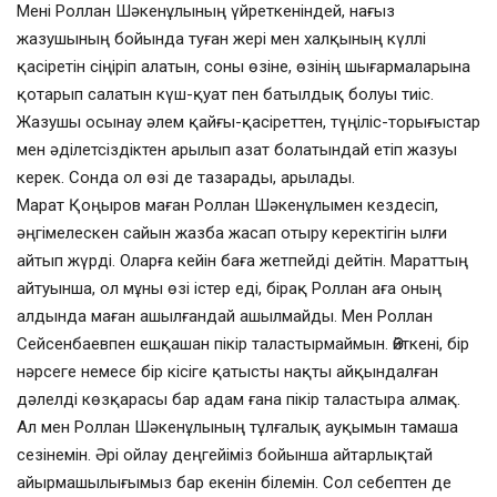
Мені Роллан Шәкенұлының үйреткеніндей, нағыз
жазушының бойында туған жері мен халқының күллі
қасіретін сіңіріп алатын, соны өзіне, өзінің шығармаларына
қотарып салатын күш-қуат пен батылдық болуы тиіс.
Жазушы осынау әлем қайғы-қасіреттен, түңіліс-торығыстар
мен әділетсіздіктен арылып азат болатындай етіп жазуы
керек. Сонда ол өзі де тазарады, арылады.
Марат Қоңыров маған Роллан Шәкенұлымен кездесіп,
әңгімелескен сайын жазба жасап отыру керектігін ылғи
айтып жүрді. Оларға кейін баға жетпейді дейтін. Мараттың
айтуынша, ол мұны өзі істер еді, бірақ Роллан аға оның
алдында маған ашылғандай ашылмайды. Мен Роллан
Сейсенбаевпен ешқашан пікір таластырмаймын. Өйткені, бір
нәрсеге немесе бір кісіге қатысты нақты айқындалған
дәлелді көзқарасы бар адам ғана пікір таластыра алмақ.
Ал мен Роллан Шәкенұлының тұлғалық ауқымын тамаша
сезінемін. Әрі ойлау деңгейіміз бойынша айтарлықтай
айырмашылығымыз бар екенін білемін. Сол себептен де