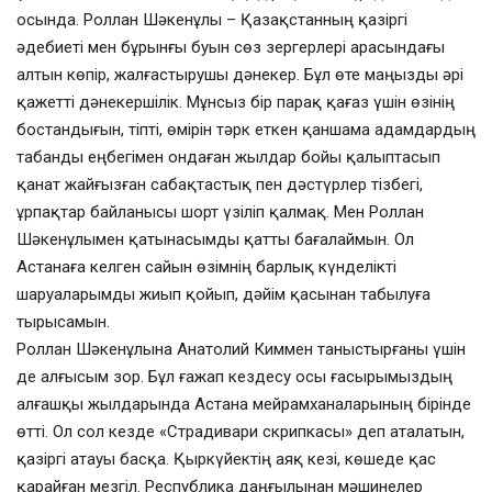
осында. Роллан Шәкенұлы – Қазақстанның қазіргі
әдебиеті мен бұрынғы буын сөз зергерлері арасындағы
алтын көпір, жалғастырушы дәнекер. Бұл өте маңызды әрі
қажетті дәнекершілік. Мұнсыз бір парақ қағаз үшін өзінің
бостандығын, тіпті, өмірін тәрк еткен қаншама адамдардың
табанды еңбегімен ондаған жылдар бойы қалыптасып
қанат жайғызған сабақтастық пен дәстүрлер тізбегі,
ұрпақтар байланысы шорт үзіліп қалмақ. Мен Роллан
Шәкенұлымен қатынасымды қатты бағалаймын. Ол
Астанаға келген сайын өзімнің барлық күнделікті
шаруаларымды жиып қойып, дәйім қасынан табылуға
тырысамын.
Роллан Шәкенұлына Анатолий Киммен таныстырғаны үшін
де алғысым зор. Бұл ғажап кездесу осы ғасырымыздың
алғашқы жылдарында Астана мейрамханаларының бірінде
өтті. Ол сол кезде «Страдивари скрипкасы» деп аталатын,
қазіргі атауы басқа. Қыркүйектің аяқ кезі, көшеде қас
қарайған мезгіл. Республика даңғылынан мәшинелер