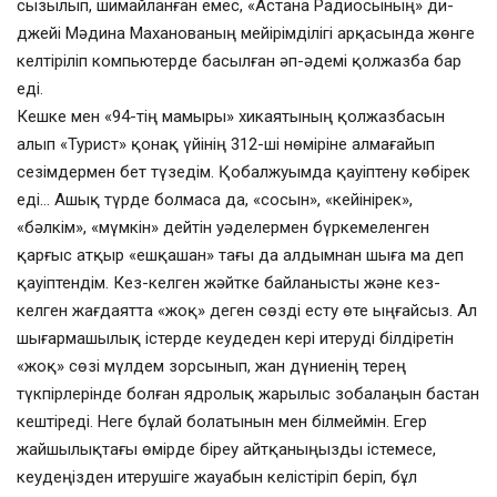
сызылып, шимайланған емес, «Астана Радиосының» ди-
джейі Мәдина Маханованың мейірімділігі арқасында жөнге
келтіріліп компьютерде басылған әп-әдемі қолжазба бар
еді.
Кешке мен «94-тің мамыры» хикаятының қолжазбасын
алып «Турист» қонақ үйінің 312-ші нөміріне алмағайып
сезімдермен бет түзедім. Қобалжуымда қауіптену көбірек
еді… Ашық түрде болмаса да, «сосын», «кейінірек»,
«бәлкім», «мүмкін» дейтін уәделермен бүркемеленген
қарғыс атқыр «ешқашан» тағы да алдымнан шыға ма деп
қауіптендім. Кез-келген жәйтке байланысты және кез-
келген жағдаятта «жоқ» деген сөзді есту өте ыңғайсыз. Ал
шығармашылық істерде кеудеден кері итеруді білдіретін
«жоқ» сөзі мүлдем зорсынып, жан дүниенің терең
түкпірлерінде болған ядролық жарылыс зобалаңын бастан
кештіреді. Неге бұлай болатынын мен білмеймін. Егер
жайшылықтағы өмірде біреу айтқаныңызды істемесе,
кеудеңізден итерушіге жауабын келістіріп беріп, бұл