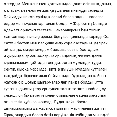
өзгердім. Мен кенеттен қолтығымда қанат өсіп шыққанын,
қаласам, кез-келген жаққа ұша алатынымды сезіндім.
Бойымды шексіз еркіндік сезімі билеп алды – қалалар,
елдер мен құрлықтар ғайып болды – Жер өзінің бетінде
адамзат орнатып тастаған шекараларсыз һәм толып
жатқан шарттылықтарсыз, біртұтас қалпында көрінді. Сол
сәттен бастап мен басқаша өмір сүре бастадым, дәлірек
айтқанда, өмірді мүлдем басқаша сезіне бастадым.
Ақырында, арман-аңсарым орындалып, жазуға деген
құлшынысым қайтадан оянды, соған мүмкіндік туды,
сөйтіп, қысқа мерзімде, тіпті, өзім үшін мүлдем күтпеген
жағдайда, бірнеше жыл бойы ішімде бұрқылдап қайнап
жатқан бір шоғыр шығармалар легі пайда болды. Отта
тұрған ыдыстың тар ернеуінен тасып төгілген қайнақ су
секілді, ол бір мезетте менің бойымнан өздері лақылдап
ағыл-тегіл құйыла жөнелді. Бұдан кейін басқа
шығармаларым да жарыққа шығып, жарияланып жатты.
Бірақ олардың баспа бетін көруі көңіл күйін дәл мынадай