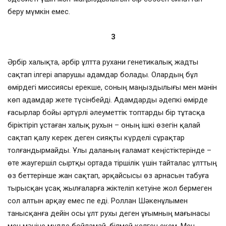
беру мүмкін емес.
3
Әрбір халықта, әрбір ұлтта рухани генетикалық жадты
сақтап ілгері апарушы адамдар болады. Олардың бұл
өмірдегі миссиясы ерекше, соның маңыздылығы мен мәнін
көп адамдар жете түсінбейді. Адамдарды әдепкі өмірде
ғасырлар бойы әртүрлі әлеуметтік топтарды бір тұтасқа
біріктіріп ұстаған халық рухын – оның ішкі өзегін қалай
сақтап қалу керек деген сияқты күрделі сұрақтар
толғандырмайды. Ұлы даланың ғаламат кеңістіктерінде –
өте жаугершіл сыртқы ортада тіршілік үшін тайталас ұлттың
өз беттерінше жан сақтап, әрқайсысы өз арнасын табуға
тырысқан ұсақ жылғаларға жіктеліп кетуіне жол бермеген
сол алтын арқау емес пе еді. Роллан Шәкенұлымен
танысқанға дейін осы ұлт рухы деген ұғымның мағынасы