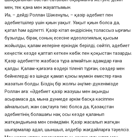
мен, тек қана мен жауаптымын.
Иә, – дейді Роллан Шәкенұлы, – қазір әдебиет пен
әдебиетшілер үшін қиын уақыт. Уақыт қиын болса да,
қатал һәм әділетті. Қазір кітап өндірісінің толассыз ырғағы
бұзылды, бірақ соның есесіне идеологиялық қысым
жойылды, қалам иелеріне еркіндік берілді, сөйтіп, әдебиет
кеңестік кезде қаптап кеткен көбік пен қоқыстан тазарды.
Қазір әдебиетте жазбаса тұра алмайтын адамдар ғана
қалды. Қалам-қағазға өздері тіленіп тұрған, сөздер мен
бейнелерді өз ішінде қамап қоюы мүмкін еместер ғана
жазатын болды. Біздің бір жолғы әңгіме-дүкенімізде
Роллан аға: «Әдебиет қазір жазушы мен ақынды
асырамаса да, мына дүниеде әркім басқа кәсіппен
айналысып, жан сақтауға тиіс болса да, Қазақстан
әдебиетінің болашағы нақ осы кезде қаланып
жатқандығына мен сенімдімін. Қазір жасалып жатқан
шығармалар адал, шыншыл, әлдебір жағдайларға тәуелсіз.