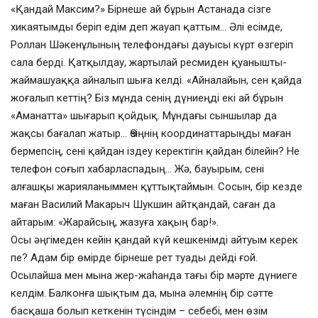
«Қандай Максим?» Бірнеше ай бұрын Астанада сізге
хикаятымды беріп едім деп жауап қаттым… Әлі есімде,
Роллан Шәкенұлының телефондағы дауысы күрт өзгеріп
сала берді. Қатқылдау, жартылай ресмиден қуанышты-
жаймашуаққа айналып шыға келді. «Айналайын, сен қайда
жоғалып кеттің? Біз мұнда сенің дүниеңді екі ай бұрын
«Аманатта» шығарып қойдық. Мұндағы сыншылар да
жақсы бағалап жатыр… Өзіңнің координаттарыңды маған
бермепсің, сені қайдан іздеу керектігін қайдан білейін? Не
телефон соғып хабарласпадың… Жә, бауырым, сені
алғашқы жарияланыммен құттықтаймын. Сосын, бір кезде
маған Василий Макарыч Шукшин айтқандай, саған да
айтарым: «Жарайсың, жазуға хақың бар!».
Осы әңгімеден кейін қандай күй кешкенімді айтуым керек
пе? Адам бір өмірде бірнеше рет туады дейді ғой.
Осылайша мен мына жер-жаһанда тағы бір мәрте дүниеге
келдім. Балконға шықтым да, мына әлемнің бір сәтте
басқаша болып кеткенін түсіндім – себебі, мен өзім