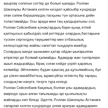
ауырлау соғатын сәттер де болып қалады. Роллан
Шәкенұлы Астанаға келген кездегі қайсыбір күндерде
оған сәлем берушілердің тасқыны түн ортасына дейін
толастамайды. Осы арада мені таң қалдыратыны сол,
Роллан Сейсенбаев қонақтардың бәрін қыңқ етпей
қалтқысыз қабылдап, кей реттерде олардың бастарына
түскен сергелдең-тауқыметтер мен отбасылық
келеңсіздіктер жайлы сағаттап тыңдауға мәжбүр.
Солардың ішінде шынымен қатар ойдан шығарылған
өтіріктері де болмай қалмайды. Адамдар жан түкпірлерін
ашып жадырайды, бірақ соған кейде үңіліп қарағың
келмейді. Әйткенмен, бұдан қашсаң да құтылмайсың, бұл
да үлкен махаббаттың, адамсүйгіш ізгіліктің бір тарауы,
сондықтан көнуге, төзуге тура келеді.
Роллан Сейсенбаев бақилық болған ұлы адамдардың
өмірінде орын алған тағылымды әрі қызғылықты
жайларды көп біледі. Әдетте, Роллан Шәкенұлы Астанаға
сапарлап келген күндерінде үнемі әралуан адамдармен