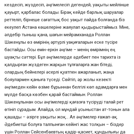
кездесіп, жүздесіп, әңгімелесіп дегендей, уақыты мейлінше
қауырт, қарбалас болады. Бірақ кейде барлық шаруалар
реттеліп, бірнеше сағаттық бос уақыт пайда болғанда біз
екеулеп Астана көшелеріне жаяулап қыдырыстаймыз. Міне,
әлдебір тыныш қана, шағын мейрамханада Роллан
Шәкенұлы өз өмірінің әртүрлі уақиғаларын еске түсіре
бастайды. Осы емін-еркін әңгіме – менің өмірімнің ең
шуақты сәттері. Бұл әңгімелерде әдебиет пен тарихта із
қалдырған жүздеген жарқын тұлғаларға жан бітеді,
олардың бейнелері әсерлі қуатпен ажарланып, жаңа
бояулармен қаныға түседі. Сөйтіп, әр жолы кезекті
әңгімеден кейін өзіме бұрыннан белгілі көп адамдарға мен
мүлде басқа көзбен қарай бастаймын. Роллан
Шәкенұлынан осы әңгімелерді қағазға түсіруді талай рет
өтініп сұрадым. Алайда, ол мұндай ұсыныстан ат-тонын ала
қашады – әзірге уақыты жоқ… Ал әңгімелер ғажап-ақ.
Әдебиетші болуға талпынған кейінгі жас толқын – біздер
үшін Роллан Сейсенбаевтың қадір-қасиет, құндылығы да