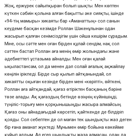
Жоқ, ержүрек сайыпқыран болып шықты. Мен көптен
күткен сәбиін қолына алған бақытты әке сияқты, ішінде
«94-тің мамыры» хикаяты бар «Аманаттың» сол санын
кеудеме басқан кезімде Роллан Шәкенұлынан одан
жасырып қалған сенімсіздігім үшін ойша кешірім сұрадым.
Міне, осы сәтте мен оған бірден құлай сендім, нақ сол
сәттен бастап Роллан аға менің өмір жолындағы және
әдебиеттегі ұстазыма айналды. Мен оған қалай
ықыластансам, ол да менен дәл солай ағалық ақжайлау
көңілін ірікпеді. Бірде сыр қылып айтқанындай, ол
хикаятты оқыған кезінде бірден мені «көріпті», өйткені,
Роллан аға айтқандай, қағаз өтіріктен басқаның бәріне
төзе алады. Ақ қағаздың бетінде өзіңнің күйінішіңді,
түңіліс-торығу мен қорқынышыңды жасыра алмайсың.
Қағаз оны айнадағыдай көрсетіп, қайткенде де білдіріп
қояды. Сол себептен де ол маған тек шындықты жаз деген
бір ғана аманат жүктеді. Мұнымен өмір бойына көкейіме
құйып алдым. Ал егер шындықты жаза алмасаң, одан да