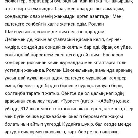
сюжеттері, образдары буырқанып қайнап жатты, шиыршық
атып сыртқа ұмтылды, бірақ мен оларды шығармадым,
сондықтан олар менің жанымды өртеп азаптады. Мен
ештеңеге сенбейтін халге жеткен едім, Роллан
Шәкенұлының сөзіне де тым селқос қарадым.
Дегенмен де, жиын аяқталғасын қасына келіп, сүріне-
мүдіре, сондай да сондай хикаятым бар еді, бірақ ол үйде,
соны қалай көрсетсем екен дегенді айттым… Баспасөз
конференциясынан кейін журналдар мен кітаптарға толы
үстелдің жанында, Роллан Шәкенұлының жанында араның
ұясындай құжынаған адам; ештеңеге мұршасын келтірер
емес, бір мезгілде бірден бірнеше сұраққа жауап беріп,
қолтаңба таратып жатыр. Сөйтсе де ол қалың нөпірдің
арасынан саңылау тауып, «Турист» (қазір – «Абай») қонақ
үйінде, 312-ші нөмірге тоқтағанын және ертең кететінін, егер
мен бүгін кешке қолжазбаны әкеліп берсем өте жақсы
болатынын айтып үлгерді. Құдайға шүкір, бұл кезде менде
әртүрлі сиялармен жазылып, төрт-бес реттен өшіріліп,