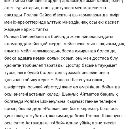
ішкі тығыз байланыстардың арқасында аман қалып, өзінің
әдет-ғұрыптарын, салт-дәстүрлері мен мәдениетін
сақтады. Роллан Сейсенбаевтың шығармаларында, өмірі
мен іс-әрекеттерінде ұлттық мінездің нақ осы екі қасиеті
жарқын көрініс тапты.
Роллан Сейсенбаев өз бойында және айналасындағы
адамдарда мейлі қай жерде, мейлі неше мың шақырымдық
алыста, мейлі ғаламшардың басқа қиырында болса да,
басқа адамға көмек қолын созып, онымен достаса білу
қасиетін тәрбиелеп таратады. Достар басына тауқымет
түссе, неге бұлай болды деп сұрамай, әншейін оның
қасынан табылу керек – Роллан Шәкенұлы өзінің
шәкірттерін осылай үйретеді және өз өмірінің өн бойында
осы өнегені ұстанып келеді. Шыңғыс Айтматов бақилық
болғанда Роллан Шәкенұлына Қырғызстаннан телефон
соғып, былай деді: «Роллан, сен бізге керексің, бізді осы
қиын шақта жұбатып, жанымызда бол». Роллан Шәкенұлы
осы сәтте Астанадағы «Абай» қонақ үйінің өзіне тиесілі