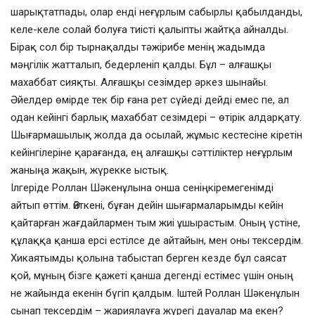
шарықтатпады, олар енді неғұрлым сабырлы қабылданды,
келе-келе солай болуға тиісті қалыпты жайтқа айналды.
Бірақ сол бір тырнақалды тәжірибе менің жадымда
мәңгілік жатталып, бедерленіп қалды. Бұл – алғашқы
махаббат сияқты. Алғашқы сезімдер әркез шынайы.
Әйелдер өмірде тек бір ғана рет сүйеді дейді емес пе, ал
одан кейінгі барлық махаббат сезімдері – өтірік алдарқату.
Шығармашылық жолда да осылай, жұмыс кестесіне кіретін
кейінгілеріне қарағанда, ең алғашқы сәттіліктер неғұрлым
жаныңа жақын, жүрекке ыстық.
Ілгеріде Роллан Шәкенұлына онша сеніңкіремегенімді
айтып өттім. Өйткені, бұған дейін шығармаларымды кейін
қайтарған жағдайлармен тым жиі ұшырастым. Оның үстіне,
құлаққа қанша ерсі естілсе де айтайын, мен оны тексердім.
Хикаятымды қолына табыстап берген кезде бұл саясат
қой, мұның бізге қажеті қанша дегенді естімес үшін оның
не жайында екенін бүгіп қалдым. Іштей Роллан Шәкенұлын
сынап тексердім – жариялауға жүрегі дауалар ма екен?