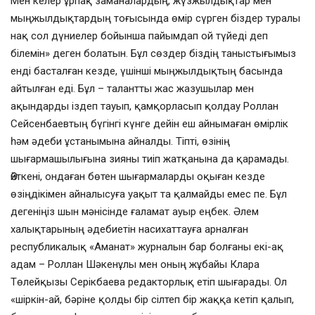
Мен келер ұрпақ заманалардың, жүзжылдықтар мен
мыңжылдықтардың тоғысында өмір сүрген біздер туралы
нақ сол дүниелер бойынша пайымдап ой түйеді деп
білемін» деген болатын. Бұл сөздер біздің таныстығымыз
енді басталған кезде, үшінші мыңжылдықтың басында
айтылған еді. Бұл – талантты жас жазушылар мен
ақындарды іздеп тауып, қамқорласып қолдау Роллан
Сейсенбаевтың бүгінгі күнге дейін еш айнымаған өмірлік
һәм әдеби ұстанымына айналды. Тіпті, өзінің
шығармашылығына зияны тиіп жатқанына да қарамады.
Өйткені, ондаған бөтен шығармаларды оқыған кезде
өзіңдікімен айналысуға уақыт та қалмайды емес пе. Бұл
дегеніңіз шын мәнісінде ғаламат ауыр еңбек. Әлем
халықтарының әдебиетін насихаттауға арналған
республикалық «Аманат» журналын бар болғаны екі-ақ
адам – Роллан Шәкенұлы мен оның жұбайы Клара
Төлейқызы Серікбаева редакторлық етіп шығарады. Ол
«шіркін-ай, бәріне қолды бір сілтеп бір жаққа кетіп қалып,