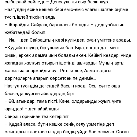
сыбырлай сөйледі: – Денсаулығы сыр беріп жүр…
Назгүлдің есіне кешелі бері еміс-еміс құлағы шалған әңгіме
түсіп, іштей тіксініп қалды.
– Жарайды, Сайраш, бәрі жақсы болады, – деді құрбысын
жұбатқандай болып.
– Иә, – деп Сайраштың көзі күлімдеп, оған үміттене қарады.
–Құдайға шүкір, бір ұлымыз бар. Бірақ, сонда да… мені
қойшы, еркек адамға қиын болады екен. Кейінгі кездері үйде
жападан жалғыз отырып ішетінді шығарды. Мұның арты
жақсылыққа апармайды-ау… Реті келсе, Алматыдағы
дәрігерлерге апарып көрсетсек пе деймін…
Назгүл түсіндім дегендей басын изеді. Осы сәтте ошақ
басында жүрген әйелдердің бірі:
– Әй, қатындар, тамақ пісті. Кәне, қолдарыңды жуып, үйге
кіріңдер! – деп айқайлады.
Сайраш орнынан тез көтеріліп:
– Құдай қаласа, бүгін кешке сенің келу құрметіңе деп
осындағы кластасс қыздар біздің үйде бас қосамыз. Соған