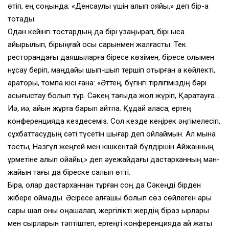
өтіп, ең соңында: «Денсаулық үшін алып қояйық,» деп бір-ақ
тоқтады.
Одан кейінгі тостардың да бірі ұзаңқырап, бірі қысқа
қайырылып, бірыңғай осы сарынмен жалғасты. Тек
ресторандағы даяшыларға біресе көзімен, біресе қолымен
нұсқау беріп, маңдайы шып-шып тершіп отырған ақ көйлекті,
қараторы, томпақ кісі ғана: «Әттең, бүгінгі тірлігіміздің бәрі
асығыстау болып тұр. Сәкең тағыда жол жүріп, Қаратауға…
Иә, иә, қайын жұртқа барып қайтпақ. Құдай қаласа, ертең
конференцияда кездесеміз. Сол кезде кеңірек әңгімелесіп,
сұхбаттасудың сәті түсетін шығар деп ойлаймын. Ал мына
тосты, Назгүл жеңгей мен кішкентай бүлдіршін Айжанның
құрметіне алып қойайық,» деп әуежайдағы дастарханның мән-
жайын тағы да біреске салып өтті.
Бірақ, олар дастарханнан тұрған соң да Сәкеңді бірден
жібере қоймады. Әсіресе алғашқы болып сөз сөйлеген арық
сары шал оны оңашалап, жергілікті жердің біраз қырлары
мен сырларын тәптіштеп, ертеңгі конференцияда қай жақты