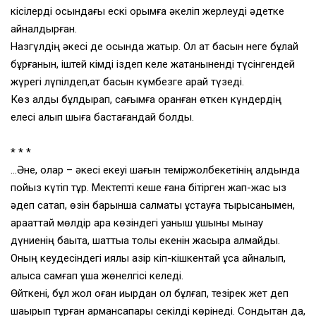
кісілерді осындағы ескі қорымға әкеліп жерлеуді әдетке
айналдырған.
Назгүлдің әкесі де осында жатыр. Ол ат басын неге бұлай
бұрғанын, іштей кімді іздеп келе жатқаныненді түсінгендей
жүрегі лүпілдеп,ат басын күмбезге қарай түзеді.
Көз алды бұлдырап, сағымға оранған өткен күндердің
елесі қалқып шыға бастағандай болды.
* * *
…Әне, олар – әкесі екеуі шағын теміржолбекетінің алдында
пойыз күтіп тұр. Мектепті кеше ғана бітірген жап-жас қыз
әдеп сақтап, өзін барынша салмақты ұстауға тырысқанымен,
қарақаттай мөлдір қара көзіндегі қуаныш ұшқыны мынау
дүниенің бақытқа, шаттыққа толы екенін жасыра алмайды.
Оның кеудесіндегі қиялы қазір кіп-кішкентай құсқа айналып,
алысқа самғап ұша жөнелгісі келеді.
Өйткені, бұл жол оған қиырдан қол бұлғап, тезірек жет деп
шақырып тұрған армансапары секілді көрінеді. Сондықтан да,