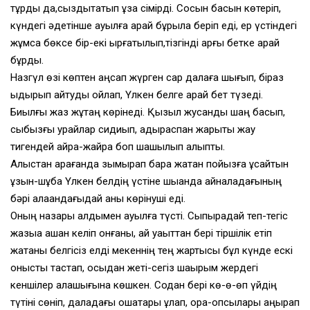
тұрды да,сыздықтатып ұзақ сімірді. Сосын басын көтеріп,
күндегі әдетінше ауылға қарай бұрыла беріп еді, ер үстіндегі
жұмсақ бөксе бір-екі ырғатылып,тізгінді арғы бетке қарай
бұрды.
Назгүл өзі көптен аңсап жүрген сар далаға шығып, біраз
қыдырып қайтуды ойлап, Үлкен белге қарай бет түзеді.
Биылғы жаз жұтаң көрінеді. Қызыл жусанды шаң басып,
сыбызғы қурайлар сидиып, адыраспан жарықтық жау
тигендей айра-жайра боп шашылып қалыпты.
Алыстан қарағанда зымырап бара жатқан пойызға ұқсайтын
ұзын-шұбақ Үлкен белдің үстіне шыққанда айналадағының
бәрі алақандағыдай анық көрінуші еді.
Оның назары алдымен ауылға түсті. Сыпырадай теп-тегіс
жазыққа қашан келіп қонғаны, қай уақыттан бері тіршілік етіп
жатқаны белгісіз елді мекеннің тең жартысы бұл күнде ескі
қонысты тастап, осыдан жеті-сегіз шақырым жердегі
кеншілер қалашығына көшкен. Содан бері кө-ө-өп үйдің
түтіні сөніп, даладағы ошақтары құлап, қора-қопсылары қаңырап