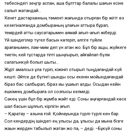
төбесіндегі зеңгір аспан, ақша бұлттар балалық шағын есіне
салып жатқандай…
Кенет дастарханның төменгі жағында отырған бір жігіт өз
кезегіналғанда домбыраның құлағын қаттырақ бұрап,
темірдей қатты саусақтарымен аямай қағып-қағып жіберді.
Үй ішіндегілер түгел басын көтеріп, әлгіге түйіле
қарағанымен, ләм-мим деп үн қатқан жоқ. Бұл бір ащы, жүйкеге
тиетін, кей тұстарда тіпті шыңғырып, айғайлап бүлік
салатынкүй болып шықты…
Жұрт амалсыз құлақ түріп, кіжініп отырып тыңдағандай күй
кешті. Әйтсе де бүгінгі шындық осы екенін мойындағандай
біраз бас салбырап, біраз иық қушиып қалды. Осыдан кейін
ешкімнің домбыраға қол созғысы келмеді.
Сәкең үшін бұл бір жұмбақ жәйт еді. Соны аңғарғандай көсе
шал басын шұлғып, кірпігін қағып:
– Қаратау – қазына ғой. Қойнауында түрлі-түрлі кен бар.
Сол кендердің ішіндегі ең улысы да, ұлысы да мына бізге
жақын жерден табылып жатқан жоқ па, – деді. –Бұкүй соны