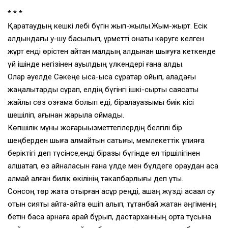
* * *
Қаратаудың кешкі лебі бүгін жып-жылы.Жым-жырт. Есік
алдындағы у-шу басылып, құрметті қонақты көруге келген
жұрт енді өрістен қайтқан малдың алдынан шығуға кеткенде
үй ішінде негізінен ауылдың үлкендері ғана қалды.
Олар әуелде Сәкеңе қысқа-қысқа сұрақтар қойып, қаладағы
жаңалық­тарды сұрап, елдің бүгінгі ішкі-сыртқы саясаты
жайлы сөз қозғамақ болып еді, бірақлауазымы биік кісі
шешіліп, ағынан жарыла қоймады.
Көпшілік мұны жоғарықызметтегілердің белгілі бір
шеңберден шыға алмайтын сақтығы, мемлекеттік құпияға
беріктігі деп түсінсе,енді біразы бүгінде ел тіршілігінен
алшақтап, өз айналасын ғана үлде мен бүлдеге ораудан аса
алмай қалған билік өкілінің тәкапбарлығы деп ұқты.
Сонсоң төр жақта отырған ақсұр реңді, ашаң жүзді ақсақал су
отын сияқты қайта-қайта өшіп қалып, тұтанбай жатқан әңгіменің
бетін басқа арнаға қарай бұрып, дастарханның орта тұсына