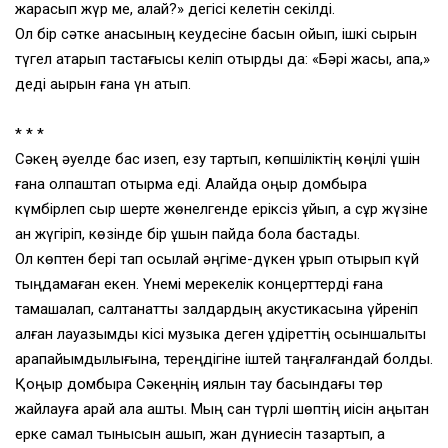
жарасып жүр ме, қалай?» дегісі келетін секілді.
Ол бір сәтке анасының кеудесіне басын қойып, ішкі сырын
түгел ақтарып тастағысы келіп отырды да: «Бәрі жақсы, апа,»
деді ақырын ғана үн қатып.
* * *
Сәкең әуелде бас изеп, езу тартып, көпшіліктің көңілі үшін
ғана қолпаштап отырмақ еді. Алайда қоңыр домбыра
күмбірлеп сыр шерте жөнелгенде еріксіз ұйып, ақ сұр жүзіне
қан жүгіріп, көзінде бір ұшқын пайда бола бастады.
Ол көптен бері тап осылай әңгіме-дүкен құрып отырып күй
тыңдамаған екен. Үнемі мерекелік концерттерді ғана
тамашалап, салтанатты залдардың акустикасына үйреніп
қалған лауазымды кісі музыка деген құдіреттің осыншалықты
қарапайымдылығына, тереңдігіне іштей таңғалғандай болды.
Қоңыр домбыра Сәкеңнің қиялын тау басындағы төр
жайлауға қарай ала қашты. Мың сан түрлі шөптің иісін аңқытқан
ерке самал тынысын ашып, жан дүниесін тазартып, қақ