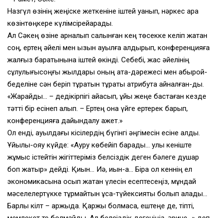
Назгүл өзінің жеңіске жеткеніне іштей қуанып, нәркес қара
көзінтөңкере күлімсірейқарады.
Ал Сәкең өзіне арналып салынған кең төсекке келіп жатқан
соң, ертең әйелі мен қызын ауылға қалдырып, конференцияға
жалғыз баратынына іштей өкінді. Себебі, жас әйелінің
сұлулығысоңғы жылдары оның атақ-дәрежесі мен абырой-
беделіне сән беріп тұратын тұрақты атрибутқа айналған-ды.
«Жарайды… – дедікірпігі айқасып, ұйқы жеңе бастаған кезде
тәтті бір есінеп алып. – Ертең қонақ үйге ертерек барып,
конференцияға дайындалу қажет.»
Ол енді, ауылдағы кісілердің бүгінгі әңгімесін есіне алды.
Ұйқылы-ояу күйде: «Ауру көбейіп барады… улы кеніште
жұмыс істейтін жігіттеріміз белсіздік деген бәлеге душар
боп жатыр» дейді. Қиын… Иә, қиын-ақ… Бірақ ол кеннің ел
экономикасына қосып жатқан үлесін есептесеңіз, мұндай
мәселелертүкке тұрмайтын ұсақ-түйексияқты болып қалады…
Барлық кілт – қаржыда. Қаржы болмаса, ештеңе де, тіпті,
мемлекет те болмайды. Ал белсіздік дегеніңіз, әрине…» деп