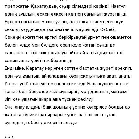
тіреп жатқан Қаратаудың қоңыр сілемдері көрінді. Назгүл
өзінің ауылын, өскен өлкесін көптен сағынып жүретін-ді.
Бірақ ол сағыныш үзіліп-үзіліп, әлі толғағы жетпеген күй
секілді кеудесінде ұзақ қонақтай алмаушы еді. Себебі,
Сәкеңнің жетегіне ергелі берібірыңғай құрмет пен қошаметке
бөлеп, үлде мен бүлдеге орап келе жатқан сәнді де
салтанатты тіршілік қоңырауы қайта-қайта сыңғырлап, ол
сағынышты үркітіп жіберетін-ді.
Енді міне, Қаратау көрінген сәттен бастап-ақ жүрегі өрекпіп,
өзін-өзі ұмытып, айналадағы көрініске ынтыға қарап, қанаты
болса, құс болып ұша жөнелгісі келеді. Бала күнінен көзге
таныс бел-белестер жылыұшырап, маң даланың мейірімі
иіп, кең құшағын айқара аша түскен секілді.
Әне, анау алдағы биік шоқының үстіне көтерілсе болды, ар
жақтан ақ түнике шатырлары күнге шағылысып туған
ауылдың төбесі де көрініп қалады.
* * *