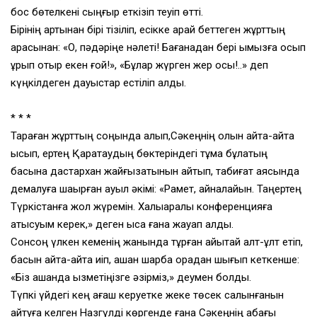
бос бөтелкені сыңғыр еткізіп теуіп өтті.
Бірінің артынан бірі тізіліп, есікке қарай беттеген жұрттың
арасынан: «О, пәдәріңе нәлеті! Бағанадан бері қымызға қосып
ұрып отыр екен ғой!», «Бұлар жүрген жер осы!..» деп
күңкілдеген дауыстар естіліп қалды.
* * *
Тараған жұрттың соңында қалып,Сәкеңнің қолын қайта-қайта
қысып, ертең Қаратаудың бөктеріндегі тұма бұлақтың
басына дастархан жайғызатынын айтып, табиғат аясында
демалуға шақырған ауыл әкімі: «Рақмет, айналайын. Таңертең
Түркістанға жол жүремін. Халықаралық конференцияға
қатысуым керек,» деген қысқа ғана жауап алды.
Сонсоң үлкен кеменің жанында тұрған қайықтай қалт-құлт етіп,
басын қайта-қайта иіп, қашан шарбақ қорадан шығып кеткенше:
«Біз қашанда қызметіңізге әзірміз,» деумен болды.
Түпкі үйдегі кең ағаш керуетке жеке төсек салынғанын
айтуға келген Назгүлді көргенде ғана Сәкеңнің қабағы