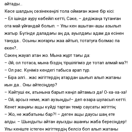
айтады…
Көсе шалдың сөзінекөңілі тола қоймаған және бір кісі:
– Ел ішінде ауру көбейіп кетті, Сәке, – дедіжаңа тұтанған
отқа май құйғандай болып. – Улы кен ашықтан-ашық қазылып
жатыр. Бүгінде даладағы аң да, ауылдағы адам да есінен
тануда… Осыны жоғарғы жаққа айтып, тоқтатуға болмас па
екен?..
Сәкең жауап қатқан жоқ. Мына жұрт тағы да:
– Әй, ол тоқтаса, мына біздің тіршілігіміз де тоқтап қалмай ма?!
– Ол рас. Күніміз кендегі табысқа қарап тұр.
– Бірақ әлгі… жас жігіттердің қатардан шығып қалып жатқаны
қиын да… Оны қайтесіңдер?
– Кәйтуші ек, қатынына барып көңіл айтамыз да! О-ха-ха-ха!
– Ой, арсыз неме, жап аузыңды!– деп өзара шуласып кетті.
Кенет жаңағы ащы күйді тартқан темір саусақты жігіттің:
– Жо, не жабатыны бар?! – деген ащы даусы шаңқ ете
қалды. – Шындықты айтқан ауызды қашанғы жаба бересіңдер!
Улы кеніште істеген жігіттердің белсіз боп қалып жатқаны