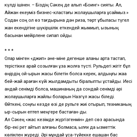
күлді ішінен. – Біздің Сәкең де алып «Боинг» сияқты. Ал,
Айжан екеуміз бизнес-кластағы жолаушыларға ұқсаймыз.»
Содан соң ол өз тағдырына дән риза, төрт құбыласы түгел
жан екендігіне шүкіршілік еткендей жымиып, қызының
басынан мейірлене сипап қойды.
* * *
Олар мінген «джип» әне-міне дегенше қаланы артқа тастап,
терістікке қарай созылған ұзақ жолға түсті. Рульдегі жігіт бұл
өңірдің ой-қырын жақсы білетін болса керек, алдыңғы жаққа
бей-жай қараған күйі жылдамдықты бірқалыпты ұстайды. Иесі
қандай сенімді болса, машинаның да сондай сенімді әрі
жолаушыларға жайлы боларын Назгүл жақсы біледі.
Өйткені, соңғы кезде өзі де рульге жиі отырып, техниканың
қыр-сырын ептеп меңгере бастаған-ды.
Ал Сәкең «жас кезімде жүргізгенмін» деп сөз арасында
бір-екі рет айтып қалғаны болмаса, ылғи да қызметтік
көлікпен жүреді. Әрі мұндай ұсақ-түйекке ешқашан бас