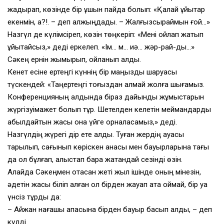
жадырап, көзінде бір ұшқын пайда болып: «Қалай ұйықтар
екенмін, а?!. – деп қалжыңдады. – Жалғызсыраймын ғой…»
Назгүл де күлімсіреп, көзін төңкеріп: «Мені ойлап жатып
ұйықтайсыз,» деді еркелеп. «Ім… м… иә… жәр-рай-ды…»
Сәкең ернін жымқырып, ойланып қалды.
Кенет есіне ертеңгі күннің бір маңызды шаруасы
түскендей: «Таңертеңгі тоғыздан қалмай жолға шығамыз.
Конференцияның алдында біраз дайындық жұмыстарын
жүргізуімқажет болып тұр. Шетелден келетін меймандарды
қабылдайтын жақсы қонақ үйге орналасамыз,» деді.
Назгүлдің жүрегі дір ете қалды. Туған жердің ауасы
тарылып, сағынып көріскен анасы мен бауырларына тағы
да қол бұлғап, алыстап бара жатқандай сезінді өзін.
Алайда Сәкеңмен отасқан жеті жыл ішінде оның мінезін,
әдетін жақсы біліп алған ол бірден жауап қата қоймай, бір уақ
үнсіз тұрды да:
– Айжан нағашы апасына бірден бауыр басып қалды, – деп
күлді.