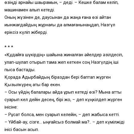
өзіңді арнайы шақырамын, – деді. – Кешке балам келіп,
машинамен алып кетеді.
Оның жүзінен де, даусынан да жаңа ғана өзі айтқан
қиынжағдайдың жұрнағы да қалмағанынаңдап, Назгүл
еріксіз күліп жіберді.
* * *
«Құдайға шүкірдің» шайына жиналған әйелдер әзілдесіп,
улап-шулап отырып тамақ жеп кеткен соң Назгүлдің іші
пыса бастады.
Қорада Адырбайдың біраздан бері баптап жүрген
Қызылкүрең аты бар екен.
– Осы үйдің балалары қайда құрып кетеді өзі? Мына атты
суарып кел дейін десең, бірі жоқ, – деп күңкілдеп жүрген
інісіне:
– Рұқсат болса, мен суарып келейін, – деп жабыса кетті.
– Үйбай-ау, сізге… ыңғайсыз болмай ма?.. – деп күмілжіді
інісі басын қасып.