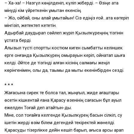
– Ха-ха! – Назгүл көңілденіп, күліп жіберді. – Өзіңе атқа
мінуді кім үйреткенін ұмытқан екенсің.
– Жоқ, ойбай, оны қалай ұмытайын! Сіз едіңіз ғой…атқа көтеріп
мінгізіп, жетектеп кететін.
Адырбай даудырап сөйлеп жүріп Қызылкүреңнің тізгінін
ұстата берді.
Алқызыл түсті спорттық костюм киген сымбатты келіншек
ерге қонғанда Қызылкүрең омырауын керіп, ойнақтап шыға
келді. Әйтсе де тізгінді алған кісінің салмағы жеңіл
көрінгенімен, қолы да, тақымы да мықты екенінбірден сезді.
* * *
Жағасына сирек те болса тал, жыңғыл, жиде ағаштары
өсетін кішкентай ғана Қарасу өзенінің сағасын бұл ауыл
ежелден Тоғай деп атайтын-ды.
Міне, сол тоғайға келгенде Қызылкүрең басын сілкіп, су
ішетін жерді өзім білем дегендей текіректей жөнелді.
Қарасуды тізерлікке дейін кешіп барып, ағысқа қарсы қарап