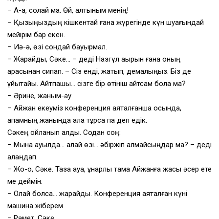
– А-а, солай ма. Өй, алтыным менің!
– Қызыңыздың кішкентай ғана жүрегінде күн шуағындай
мейірім бар екен.
– Иә-ә, өзі сондай бауырмал.
– Жарайды, Сәке… – деді Назгүл ақырын ғана оның
арқасынан сипап. – Сіз енді, жатып, демалыңыз. Біз де
ұйықтайық. Айтпақшы… сізге бір өтініш айтсам бола ма?
– Әрине, жаным-ау.
– Айжан екеуміз конференция аяқталғанша осында,
апамның жанында қала тұрсақ па деп едік.
Сәкең ойланып қалды. Содан соң:
– Мына ауылда… қалай өзі… әбіржіп қалмайсыңдар ма? – деді
алаңдап.
– Жо-оқ, Сәке. Таза ауа, құнарлы тамақ Айжанға жақсы әсер ете
ме деймін.
– Олай болса… жарайды. Конференция аяқталған күні
машина жіберем.
– Рақмет, Сәке.