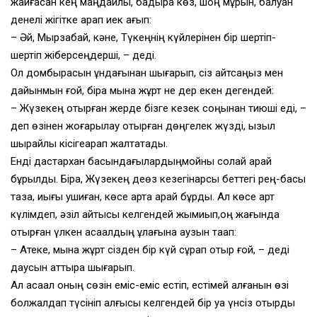
жайғасқан кең маңдайлы, бадырақ көз, шоң мұрын, балуан
денелі жігітке қарап иек қағып:
– Әй, Мырзабай, кәне, Түкеңнің күйлерінен бір шертіп-
шертіп жіберсеңдерші, – деді.
Ол домбырасын құндағынан шығарып, сіз айтсаңыз мен
дайынмын ғой, бірақ мына жұрт не дер екен дегендей:
– Жүзекең отырған жерде бізге кезек соңынан тиюші еді, –
деп өзінен жоғарылау отырған дөңгелек жүзді, қызыл
шырайлы кісігеқарап жалтақтады.
Енді дастархан басындағылардыңмойны солай қарай
бұрылды. Бірақ, Жүзекең деөз кезегінқарсы беттегі рең-басы
таза, иығы қушиған, көсе қартқа қарай бұрды. Ал көсе қарт
күлімдеп, әзіл айтқысы келгендей жымиып,оң жағында
отырған үлкен ақсақалдың құлағына аузын тақап:
– Атеке, мына жұрт сізден бір күй сұрап отыр ғой, – деді
даусын қаттырақ шығарып.
Ал ақсақал оның сөзін еміс-еміс естіп, естімей қалғанын өзі
болжалдап түсініп алғысы келгендей бір уақ үнсіз отырды