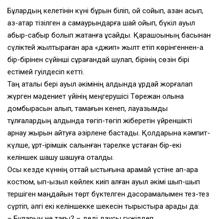
Бұлардың келетінін күні бұрын біліп, қой сойып, қазан асып,
қаз-қатар тізілген ақ самаурындарға шай қойып, бүкіл ауыл
абыр-сабыр болып жатқанға ұқсайды. Қарашоқының басынан
сүліктей жылтыраған қара «джип» жылт етіп көрінгеннен-ақ
бір-бірінен сүйінші сұрағандай шулап, бірінің сөзін бірі
естімей гуілдесіп кетті.
Таң атқалы бері ауыл әкімінің алдында құрдай жорғалап
жүрген мәдениет үйінің меңгерушісі Төрежан қолына
домбырасын алып, тамағын кенеп, лауазымды
тұлғалардың алдында төгіп-төгіп жіберетін үйреншікті
арнау жырын айтуға әзірлене бастады. Қолдарына кәмпит-
күлше, құрт-ірімшік салынған тәрелке ұстаған бір-екі
келіншек шашу шашуға оқталды.
Осы кезде күннің оттай ыстығына қарамай үстіне қап-қара
костюм, қып-қызыл көйлек киіп алған ауыл әкімі шып-шып
тершіген маңдайын төрт бүктелген дәсорамалымен тез-тез
сүртіп, әлгі екі келіншекке шекесін тырыстыра қарады да:
– Бұларың не тағы? – деді даусы гүжілдеп.