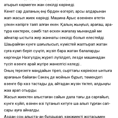
қатырып көрмеген жан секілді көрінеді.
Кенет сар даланың өңі бірден өзгеріп, қарсы алдарынан
жап-жасыл жиек көрінді. Машина Арыс өзенінен өтетін
үлкен көпірге таяп қалған екен. Қалың жыңғыл, қарағаш, ара-
тұра көктерек, сәмбі тал өскен жағалау мынандай ми
қайнатар ыстықта жер жәннаты секілді болып елестейді.
Шақырайған күнге шағылысып, күмістей жалтырап жатқан
суға күмп беріп сүңгіп, жүзіп бара жатқан балаларды
көргенде Назгүлдің жүрегі лүпілдеп, лезде машинадан
түсіп өзенге қарай жүгіре жөнелгісі келеді…
Оның терезеге маңдайын тіреп, сырттағы көрініске ынтыға
қарағанын байқаған Сәкең де мойнын бұрып, төмендегі
өзенге бір көз тастады да, қайтадан жүзін тіктеп, алдыңғы
жаққа қарап отырды.
Жасыл жиектен алыстаған сайын дала тағы да сарғайып,
күнге күйіп, өзінен өзі тұтанып кетуге шақ қалып тұрған сап-
сары қауға айналды.
Аздан соң алыста-ан бұлдырап, көкжиекті жотасымен