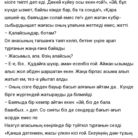
кісіге тиіпті деп еді. Дөкей күйеу осы екен ғой!», «Әй, бұл
күнде қызмет, байлық кімде бар, бақ та сонда!», «Қара
шешей-ау, баяғыдан солай емес пе!» деп жатқан күбір-
сыбырдыңшет жағасы оның құлағына жетпеді емес, жетті.
– Қалайсыңдар, ботам?
Ол анасының тапшанға таяп келіп, бетіне үңіле қарап
тұрғанын жаңа ғана байқады.
– Жақсымыз, апа. Өзің қалайсың?
– Е-е, біз… Құдайға шүкір, аман-есенбіз ғой. Айжан қызымды
алыс жол әбден шаршатқан екен. Жаңа бірпәс қасыма алып
жатып ем, тез-ақ ұйықтап қалды.
– Оның сізге бірден бауыр басып қалғанын айтам да… Күнде
бірге жүргендей жатырқауды да білмейді.
– Баяғыда бір кемпір айтқан екен: «Әй, біз де бала
баққанбыз…» деп. Со сияқты біз де сендерді бағып-қағып
өсірдік емес пе.
Назгүл апасының көңілінде бір түйткіл тұрғанын сезді.
«Қанша дегенмен, жасы үлкен кісі ғой. Екеуіңнің дәм-тұзың