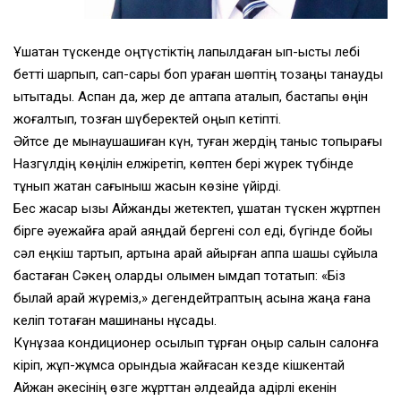
Ұшақтан түскенде оңтүстіктің лапылдаған ып-ыстық лебі
бетті шарпып, сап-сары боп қураған шөптің тозаңы танауды
қытықтады. Аспан да, жер де аптапқа қақталып, бастапқы өңін
жоғалтып, тозған шүберектей оңып кетіпті.
Әйтсе де мынаушақшиған күн, туған жердің таныс топырағы
Назгүлдің көңілін елжіретіп, көптен бері жүрек түбінде
тұнып жатқан сағыныш жасын көзіне үйірді.
Бес жасар қызы Айжанды жетектеп, ұшақтан түскен жұртпен
бірге әуежайға қарай аяңдай бергені сол еді, бүгінде бойы
сәл еңкіш тартып, артына қарай қайырған аппақ шашы сұйыла
бастаған Сәкең оларды қолымен ымдап тоқтатып: «Біз
былай қарай жүреміз,» дегендейтраптың қасына жаңа ғана
келіп тоқтаған машинаны нұсқады.
Күнұзаққа кондиционер қосылып тұрған қоңыр салқын салонға
кіріп, жұп-жұмсақ орындыққа жайғасқан кезде кішкентай
Айжан әкесінің өзге жұрттан әлдеқайда қадірлі екенін