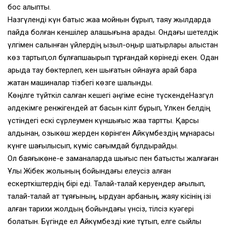
бос қалыпты.
Назгүленді күн батыс жаққа мойнын бұрып, таяу жылдарда
пайда болған кеншілер қалашығына қарады. Ондағы шетелдік
үлгімен салынған үйлердің қызыл-қоңыр шатырлары алыстан
көз тартып,қол бұлғапшақырып тұрғандай көрінеді екен. Одан
арыда тау бөктерлеп, кен шығатын қойнауға қарай бара
жатқан машиналар тізбегі көзге шалынды.
Көңілге түйткіл салған кешегі әңгіме есіне түскендеНазгүл
әлдекімге ренжігендей ат басын кілт бұрып, Үлкен белдің
үстіндегі ескі сүрлеумен күншығыс жаққа тартты. Қарсы
алдынан, қозыкөш жерден көрінген Айкүмбездің мұнарасы
күнге шағылысып, күміс сағымдай бұлдырайды.
Ол баяғыкөне-е заманаларда шығыс пен батысты жалғаған
Ұлы Жібек жолының бойындағы елеусіз қалған
ескерткіштердің бірі еді. Талай-талай керуендер ағылып,
талай-талай ат тұяғының, ырдуан арбаның, жаяу кісінің ізі
қалған тарихи жолдың бойындағы үнсіз, тілсіз куәгері
болатын. Бүгінде ел Айкүмбезді кие тұтып, елге сыйлы