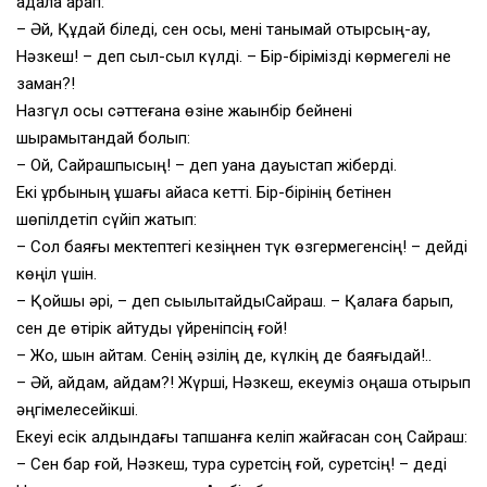
қадала қарап:
– Әй, Құдай біледі, сен осы, мені танымай отырсың-ау,
Нәзкеш! – деп сылқ-сылқ күлді. – Бір-бірімізді көрмегелі не
заман?!
Назгүл осы сәттеғана өзіне жақынбір бейнені
шырамытқандай болып:
– Ой, Сайрашпысың! – деп қуана дауыстап жіберді.
Екі құрбының құшағы айқаса кетті. Бір-бірінің бетінен
шөпілдетіп сүйіп жатып:
– Сол баяғы мектептегі кезіңнен түк өзгермегенсің! – дейді
көңіл үшін.
– Қойшы әрі, – деп сықылықтайдыСайраш. – Қалаға барып,
сен де өтірік айтуды үйреніпсің ғой!
– Жо, шын айтам. Сенің әзілің де, күлкің де баяғыдай!..
– Әй, қайдам, қайдам?! Жүрші, Нәзкеш, екеуміз оңаша отырып
әңгімелесейікші.
Екеуі есік алдындағы тапшанға келіп жайғасқан соң Сайраш:
– Сен бар ғой, Нәзкеш, тура суретсің ғой, суретсің! – деді