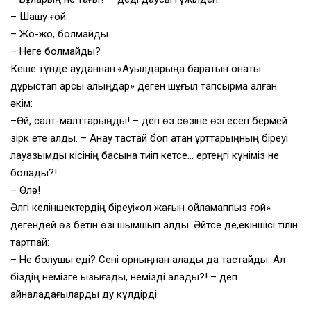
– Шашу ғой.
– Жо-жоқ, болмайды.
– Неге болмайды?
Кеше түнде ауданнан:«Ауылдарыңа баратын қонақты
дұрыстап қарсы алыңдар» деген шұғыл тапсырма алған
әкім:
–Өй, салт-малттарыңды! – деп өз сөзіне өзі есеп бермей
зірк ете қалды. – Анау тастай боп қатқан құрттарыңның біреуі
лауазымды кісінің басына тиіп кетсе… ертеңгі күніміз не
болады?!
– Өлә!
Әлгі келіншектердің біреуі«ол жағын ойламаппыз ғой»
дегендей өз бетін өзі шымшып алды. Әйтсе де,екіншісі тілін
тартпай:
– Не болушы еді? Сені орныңнан алады да тастайды. Ал
біздің немізге қызығады, немізді алады?! – деп
айналадағыларды ду күлдірді.