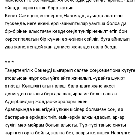
ойлады кірпігі ілініп бара жатып.
Кенет Сәкеңнің есінеертең Назгүлдің ауылда қалатыны
түскенде, неге екені, ерлі-зайыптылар уақытша болса да
бір-бірінен алыстаған кездекөңіл түкпіріненқылт етіп бой
көрсетіпқалатын бір күмән өз-өзінен сейіліп, буға айналып
ұша жөнелгендей жан дүниесі жеңілдеп сала берді.
* * *
Таңертеңгілік Сәкеңді шығарып салған соң,кешегіқонақ күтуге
атсалысқан жұрт осы үйге қайта жиналып, «құдайға шүкір»
өткізді. Көпшілігі қатын-қалаш, бала-шаға және әкесі
дүниеден озғалы бері қара шаңыраққа ие болып қалған
Адырбайдың жолдас-жоралары екен.
Араларында кешегідей үлкен кісілер болмаған соң, өз
бастарына еркіндік тиіп, емін-еркін қалжыңдасып, қарқ-қарқ
күліп, мәз-мейрам болып қалысты. Түр-түсі таныс сияқты
көрінген орта бойлы, жалпақ бет, ақсары келіншек Назгүлге