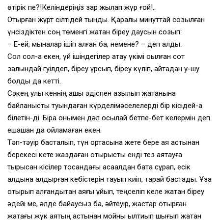
өтірік пе?!Келіндеріңіз зар жылап жүр ғой!..
Отырған жұрт сілтідей тынды. Қаралы минуттай созылған
үнсіздіктен соң төменгі жақтан біреу даусын созып:
– Е-ей, мыналар ішіп алған ба, немене? – деп қалды.
Сол сол-ақ екен, үй ішіндегілер ақтау үкімі оқылған сот
залындай гуілдеп, біреу ұрсып, біреу күліп, қайтадан у-шу
болды да кетті.
Сәкең улы кеннің ашық әдіспен қазылып жатқанына
байланысты туындаған күрделімәселелерді бір кісідей-ақ
білетін-ді. Бірақ онымен дәл осылай бетпе-бет келермін деп
ешқашан да ойламаған екен.
Тәп-тәуір басталып, түн ортасына жете бере аяқ астынан
берекесі кете жаздаған отырысты енді тез аяқтауға
тырысқан кісілер тоқсандағы ақсақалдан бата сұрап, есік
алдына қалдырған кебістерін тауып киіп, тарай бастады. Ұзақ
отырып қалғандықтан аяғы ұйып, теңселіп келе жатқан біреу
әдейі ме, әлде байқаусыз ба, әйтеуір, жастар отырған
жақтағы жүк аяқтың астынан мойны қылтиып шығып жатқан