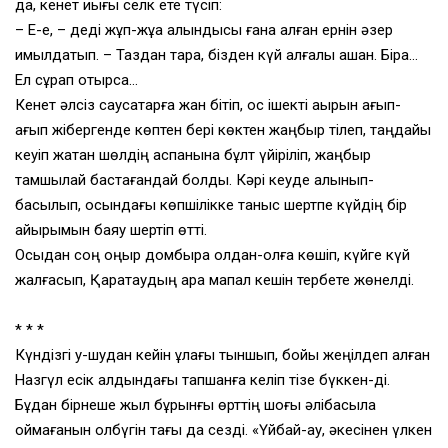
да, кенет иығы селк ете түсіп:
– Е-е, – деді жұп-жұқа алқындысы ғана қалған ернін әзер
қимылдатып. – Таздан тарақ, бізден күй қалғалы қашан. Бірақ…
Ел сұрап отырса…
Кенет әлсіз саусақтарға жан бітіп, қос ішекті ақырын қағып-
қағып жібергенде көптен бері көктен жаңбыр тілеп, таңдайы
кеуіп жатқан шөлдің аспанына бұлт үйіріліп, жаңбыр
тамшылай бастағандай болды. Кәрі кеуде алқынып-
басылып, осындағы көпшілікке таныс шертпе күйдің бір
қайырымын баяу шертіп өтті.
Осыдан соң қоңыр домбыра қолдан-қолға көшіп, күйге күй
жалғасып, Қаратаудың қара мақпал кешін тербете жөнелді.
* * *
Күндізгі у-шудан кейін құлағы тыншып, бойы жеңілдеп қалған
Назгүл есік алдындағы тапшанға келіп тізе бүккен-ді.
Бұдан бірнеше жыл бұрынғы өрттің шоғы әлібасыла
қоймағанын олбүгін тағы да сезді. «Үйбай-ау, әкесінен үлкен