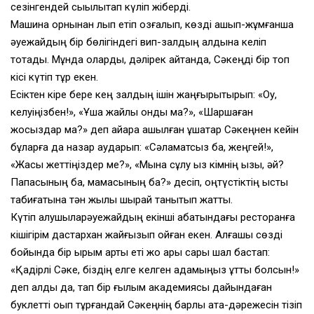
сезінгендей сықылықтап күліп жіберді.
Машина орнынан лып етіп қозғалып, көзді ашып-жұмғанша
әуежайдың бір бөлігіндегі вип-залдың алдына келіп
тоқтады. Мұнда оларды, дәлірек айтқанда, Сәкеңді бір топ
кісі күтіп тұр екен.
Есіктен кіре бере кең залдың ішін жаңғырықтырып: «Оу,
келуіңізбен!», «Ұшақ жайлы қонды ма?», «Шаршаған
жоқсыздар ма?» деп айқара ашылған құшақтар Сәкеңнен кейін
бұларға да назар аударып: «Сәламатсыз ба, жеңгей!»,
«Жақсы жеттіңіздер ме?», «Мына сұлу қыз кімнің қызы, әй?
Папасының ба, мамасының ба?» десіп, оңтүстіктің ыстық
табиғатына тән жылы шырай танытып жатты.
Күтіп алушыларәуежайдың екінші қабатындағы ресторанға
кішігірім дастархан жайғызып қойған екен. Алғашқы сөзді
бойында бір қырым артық еті жоқ арық сары шал бастап:
«Қадірлі Сәке, біздің елге келген қадамыңыз құтты болсын!»
деп алды да, тап бір ғылым академиясы дайындаған
буклетті оқып тұрғандай Сәкеңнің барлық атақ-дәрежесін тізіп