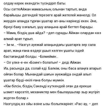
қолдау керек екендігін түсіндіріп бақты.
Осы сәттеАйжан мамасының қолынан тартып, анда
барайықшы дегендей терезеге қарай жетелей жөнелді. Ол
жерден алаңда тұрған ұшақтар ап-анық көрінеді екен. Әне,
біреуі баяу қозғалып, ұшу алаңына қарай беттеп барады.
– Мама, біздің ұшақ қайда? –деп сұрады Айжан олардан көз
алмай қарап тұрып.
– Ім-м… –Назгүл әуежай алаңындағы ұшақтарға зер сала
қарап, жаңа ғана өздері ұшып келген ұшақты іздей
бастағандай болды. –Білмеймін…
– Ол үлке-е-ен «Боинг» болатын! – деді Айжан.
Иә, расында да, солай еді. Бәлкім, оны басқа алаңға апарып
қойған болар. Мынандай шағын әуежайда ондай алып
ұшақтар бірді-екілі ғана болуы мүмкін.
«Кім білсін, біздің Сәкеңді күткендей оған да ерекше
қызмет көрсетіп, механиктер мен бақылаушылар зыр жүгіріп
жүрген болар.»
Назгүлдің өз ойы өзіне қызық болыпкөрініп: «Рас-ау, – деп