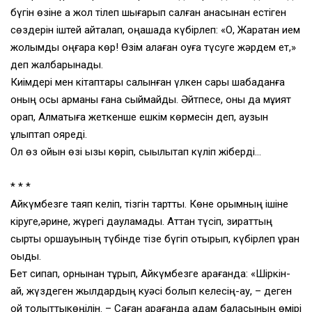
бүгін өзіне ақ жол тілеп шығарып салған анасынан естіген
сөздерін іштей қайталап, оңашада күбірлеп: «О, Жаратқан ием
жолымды оңғара көр! Өзім қалаған оқуға түсуге жәрдем ет,»
деп жалбарынады.
Киімдері мен кітаптары салынған үлкен сары шабаданға
оның осы арманы ғана сыймайды. Әйтпесе, оны да мұқият
орап, Алматыға жеткенше ешкім көрмесін деп, аузын
құлыптап қояреді.
Ол өз ойын өзі қызық көріп, сықылықтап күліп жіберді…
* * *
Айкүмбезге таяп келіп, тізгін тартты. Көне қорымның ішіне
кіруге,әрине, жүрегі дауламады. Аттан түсіп, зираттың
сыртқы қоршауының түбінде тізе бүгіп отырып, күбірлеп құран
оқыды.
Бет сипап, орнынан тұрып, Айкүмбезге қарағанда: «Шіркін-
ай, жүздеген жылдардың куәсі болып келесің-ау, – деген
ой толқыттыкөңілін. – Саған қарағанда адам баласының өмірі