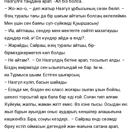
Назгүлге таңдана қарап. -Ал біз болсақ…
– Жо-жо-оқ, – деп жатыр Назгүл құрбысының сөзін бөліп. –
Өзің туралы тағы да бір шағым айтатын болсаң өкпелеймін.
Мен үшін сен баяғы сүп-сүйкімді Қуыршақсың!
– Иә, айтпақшы, сендер мені мектепте сөйтіп мазақтаушы
едіңдер ғой, ә! Ол күндер қайда-а енді?..
– Жарайды, Сайраш, өзің туралы айтшы, бір-
біріміздікөрмегелі көп болды.
– Не айтам?.. – Ол Назгүлдің бетіне қарап, тосылып қалды. –
Біздің өмірімізде сен қызығатындай не бар. Ім-м…
иә.Тұрмысқа шыққам. Естіген шығарсың.
– Назгүл күліп, басын шайқады.
– Есіңде ме, бізден екі класс жоғары оқыған ұзын бойлы,
шекесі торсықтай қара бала бар еді ғой. Соған тиіп алғам.
Күйеуім, жалпы, жаман жігіт емес. Өз ісіне пысық. Осыдан екі
жыл бұрын ауылдан қоныс аударып, кеншілер қалашығына
көшкенбіз. Бірақ, соңғы кездері… – Сайраш енді сөзімді
біреу естіп қоймасын дегендей жан-жағына сақтана қарап,