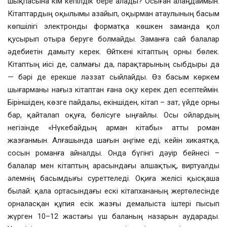
шықпасына кім кепілдік бере алады? Осыған алаңдаймын.
Кітаптардың оқылымы азайып, оқырман атаулының басым
көпшілігі электронды форматқа көшкен заманда қол
қусырып отыра беруге болмайды. Заманға сай балалар
әдебиетін дамыту керек. Өйткені кітаптың орны бөлек.
Кітаптың иісі де, салмағы да, парақтарының сыбдыры да
— бәрі де ерекше ләззат сыйлайды. Өз басым көркем
шығарманы нағыз кітаптан ғана оқу керек деп есептеймін.
Біріншіден, көзге пайдалы, екіншіден, кітап – зат, үйде орны
бар, қайталап оқуға, бөлісуге ыңғайлы. Осы ойлардың
негізінде «Нүкебайдың арман кітабы» атты роман
жазғанмын. Алғашында шағын әңгіме еді, кейін хикаятқа,
сосын романға айналды. Онда бүгінгі дәуір бейнесі –
балалар мен кітаптың арасындағы алшақтық, виртуалды
әлемнің басымдығы суреттеледі. Оқиға желісі қысқаша
былай: қала ортасындағы ескі кітапхананың жертөлесінде
орналасқан құпия есік жазғы демалыста іштері пысып
жүрген 10–12 жастағы үш баланың назарын аударады.