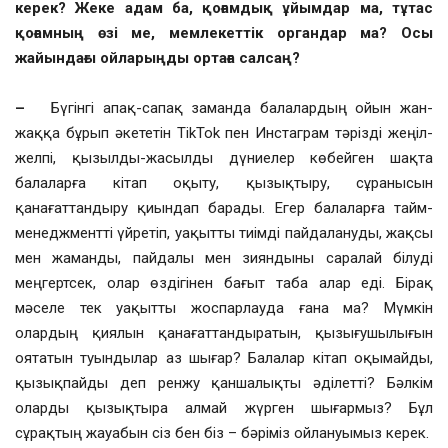
керек? Жеке адам ба, қоғамдық ұйымдар ма, тұтас
қоғамның өзі ме, мемлекеттік органдар ма? Осы
жайындағы ойларыңды ортаға салсаң?
–
Бүгінгі апақ-сапақ заманда балалардың ойын жан-
жаққа бұрып әкететін TikTok пен Инстаграм тәрізді жеңіл-
желпі, қызылды-жасылды дүниелер көбейген шақта
балаларға кітап оқыту, қызықтыру, сұранысын
қанағаттандыру қиындап барады. Егер балаларға тайм-
менеджментті үйретіп, уақытты тиімді пайдалануды, жақсы
мен жаманды, пайдалы мен зияндыны саралай білуді
меңгертсек, олар өздігінен бағыт таба алар еді. Бірақ
мәселе тек уақытты жоспарлауда ғана ма? Мүмкін
олардың қиялын қанағаттандыратын, қызығушылығын
оятатын туындылар аз шығар? Балалар кітап оқымайды,
қызықпайды деп ренжу қаншалықты әділетті? Бәлкім
оларды қызықтыра алмай жүрген шығармыз? Бұл
сұрақтың жауабын сіз бен біз – бәріміз ойлануымыз керек.