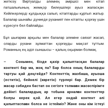
жеткізу. Виртуалды әлемнің әміршісі мен кітап
патшалығының жемқор билеушілері ауыз жаласқан.
Кейіпкерлерді құлдыққа салып, кітаптарды құртып жатыр.
Балалар шынайы дүниеде руханият пен кітапты қорғау үшін
күресуге бел байлайды.
Бұл шығарма арқылы мен балалар әлеміне саяхат жасап,
оларды рухани зұлматтан қорғауды мақсат тұттым.
Романның ең әділ сыншысы – қалың оқырман болмақ.
– Сонымен, бізде қазір қалыптасқан балалар
контенті бар ма, жоқ па? Бар болса оның балаларды
тартуы қай деңгейде? Контенттің жазбаша, ауызша
(еститін), бейнелі (көретін) түрлері бар. Демек бір
жасар сәбиден бастап он сегізге толмаған жасөспірімге
дейінгі балалардың әр тобына арналған контенттер
болуы керек қой. Ал егер ондай контент әлі
қалыптаспаған болса не істейміз? Және оны кім істеуі