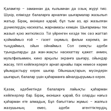
Қаламгер – заманнан да, ғылымнан да озық жүруі тиіс.
Шүкір, елімізде балаларға арналған шығармалар жазылып
жатыр. Бірақ, өкінішке қарай, бұл тым аз, әрі жазылған
дүниелердің насихаты, жарнамасы кемшін. Шығарманы тек
жазып қою жеткіліксіз. Тіл үйренген кезде тек сөз жаттап
қоймаймыз ғой – газет оқимыз, фильм көреміз, ән
тыңдаймыз, ойын ойнаймыз. Сол сияқты әдеби
туындыларды да жан-жақты насихаттау қажет: әнмен,
мультфильммен, кино арқылы экранға шығару, ойындар
жасау, тіпті кейіпкерлерге арнап арнайы парк немесе көрме
ұйымдастыру керек шығар. Ойыншықтарын, мүсіндерін
шығарып, балалар үшін қаһарманға айналдыруымыз керек.
Қазақ әдебиетінде балаларға лайықты қаһарман
кейіпкерлер бар. Бірақ, өкінішке қарай, біз оларды нағыз
қаһарман ете алмадық. Бұл бағыттағы жұмыс – жалғыз
жазушының емес, әдеби агенттіктердің,