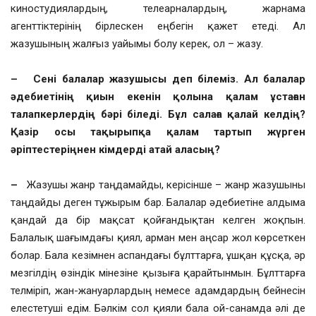
киностудиялардың, телеарналардың, жарнама
агенттіктерінің бірлескен еңбегін қажет етеді. Ал
жазушының жалғыз уайымы болу керек, ол – жазу.
– Сені балалар жазушысы деп білеміз. Ал балалар
әдебиетінің қиын екенін қолына қалам ұстаған
талапкерлердің бәрі біледі. Бұл салаға қалай келдің?
Қазір осы тақырыпқа қалам тартып жүрген
әріптестеріңнен кімдерді атай аласың?
–
Жазушы жанр таңдамайды, керісінше – жанр жазушыны
таңдайды деген тұжырым бар. Балалар әдебиетіне алдыма
қандай да бір мақсат қойғандықтан келген жоқпын.
Балалық шағымдағы қиял, арман мен аңсар жол көрсеткен
болар. Бала кезімнен аспандағы бұлттарға, ұшқан құсқа, әр
мезгілдің өзіндік мінезіне қызыға қарайтынмын. Бұлттарға
телміріп, жан-жануарлардың немесе адамдардың бейнесін
елестетуші едім. Бәлкім сол қияли бала ой-санамда әлі де