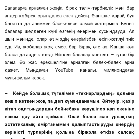
Балаларға арналған жеңіл, бірақ тәлім-тәрбиелік мәні бар
әндер көбірек орындалса екен дейсің. Өкінішке қарай, бұл
бағытта да әлеммен бәсекелесе алмай жатырмыз. Бүгінгі
балалар шөлдеген күйі өзгенің өнерімен сусындауда. Ал
шын мәнінде, олар өзіміздің өнерімізбен өсіп-жетілуі тиіс
еді. Иә, жобалар жоқ емес, бар. Бірақ өте аз. Қанша көп
болса да аздық етеді. Өйткені балалар контенті – тұтас бір
әлем. Әр жас ерекшелігіне арналған бөлек-бөлек арна
қажет. Мыңдаған YouTube каналы, миллиондаған
мультфильм керек.
– Кейде болашақ түгелімен «технарлардың» қолына
көшіп кеткен жоқ па деп күмәнданамын. Әйтеуір, қазір
кітап оқитындардан бейнебаян көрушілер көп екеніне
ешкім дау айта қоймас. Олай болса жас ұрпақтың
эстетикалық өміртанымын қалыптастыруды өнердің
көріністі түрлерінің қолына біржола өткізе салсақ