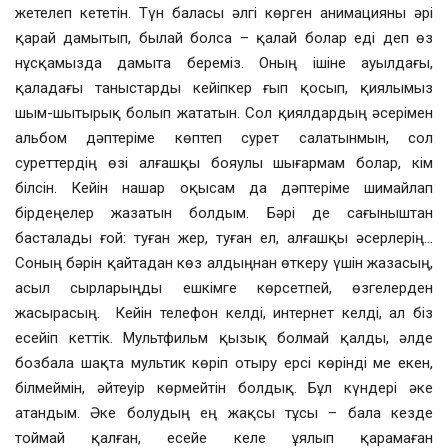
жетелеп кететін. Түн баласы әлгі көрген анимацияны әрі
қарай дамытып, былай болса – қалай болар еді деп өз
нұсқамызда дамыта береміз. Оның ішіне ауылдағы,
қаладағы таныстарды кейіпкер ғып қосып, қиялымыз
шым-шытырық болып жататын. Сол қиялдардың әсерімен
альбом дәптеріме көптеп сурет салатынмын, сол
суреттердің өзі алғашқы бояулы шығармам болар, кім
білсін. Кейін нашар оқысам да дәптеріме шимайлап
бірдеңелер жазатын болдым. Бәрі де сағыныштан
басталады ғой: туған жер, туған ел, алғашқы әсерлерің…
Соның бәрін қайтадан көз алдыңнан өткеру үшін жазасың,
асыл сырларыңды ешкімге көрсетпей, өзгелерден
жасырасың. Кейін телефон келді, интернет келді, ал біз
есейіп кеттік. Мультфильм қызық болмай қалды, әлде
бозбала шақта мультик көріп отыру ерсі көрінді ме екен,
білмеймін, әйтеуір көрмейтін болдық. Бұл күндері әке
атандым. Әке болудың ең жақсы тұсы – бала кезде
тоймай қалған, есейе келе ұялып қарамаған