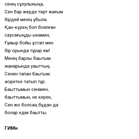
сенің сұлулығыңа,
Сен бар жерде төрт жағым
бірдей менің құбыла.
Қан-күрең боп боялған
саусағыңды қынамен,
Ғұмыр бойы ұстап мен
бір орында тұрар ем!
Менің барлық бақытым:
жанарында уақыттың;
Сенен тапқан бақытым:
қасіретке татып тұр.
Бақыттымын сенімен,
бақыттымын, не керек,
Сен жоқ болсаң бұдан да
болар едім бақытты.
ГИМн