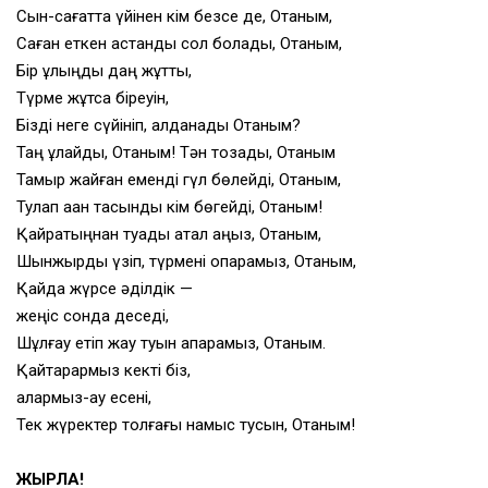
Сын-сағатта үйінен кiм безсе де, Отаным,
Саған еткен қастандық сол болады, Отаным,
Бір ұлыңды даңқ жұтты,
Түрме жұтса біреуін,
Бізді неге сүйініп, алданады Отаным?
Таң құлайды, Отаным! Тән тозады, Отаным
Тамыр жайған еменді гүл бөлейді, Отаным,
Тулап аққан тасқынды кім бөгейді, Отаным!
Қайратыңнан туады қатал аңыз, Отаным,
Шынжырды үзіп, түрмені қопарамыз, Отаным,
Қайда жүрсе әділдік —
жеңіс сонда деседі,
Шұлғау етіп жау туын апарамыз, Отаным.
Қайтарармыз кекті біз,
алармыз-ау есені,
Тек жүректер толғағы намыс тусын, Отаным!
ЖЫРЛА!