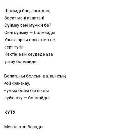
Шөлiмдi бас, қарындас,
босат мені азаптан!
Сүймеу сені мүмкін бе?
Сені сүймеу — болмайды.
Уақытқа қарсы өсіп қажеті не,
серт түгіл
Кектің өзін кеудеде ұзақ
ұстау болмайды.
Болатыны болсын да, ақынсың
ғой Фаиз-ау,
Ғұмыр бойы бір қызды
сүйіп өту — болмайды.
КҮТУ
Мезгіл өтіп барады.