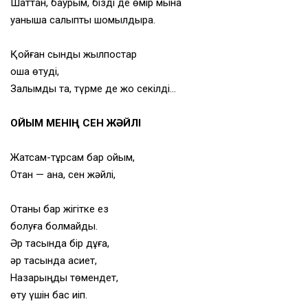
Шаттан, баурым, бізді де өмір мына
қуанышқа салыпты шомылдыра.
Қойған сынды жылпостар
оқша өтуді,
Залымдық та, түрме де жоқ секілді…
ОЙЫМ МЕНІҢ СЕН ЖӘЙЛІ
Жатсам-тұрсам бар ойым,
Отан — ана, сен жәйлі,
Отаны бар жігітке ез
болуға болмайды.
Әр тасында бір дұға,
әр тасында қасиет,
Назарыңды төмендет,
өту үшін бас иіп.