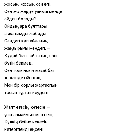
жоқсың, жоқсың сен әлі,
Сен жоқ жерде қуаныш менде
қайдан болады?
Ойдың қара бұлттары
ақ жанымды жабады.
Сендегі көп қайғының
жаңғырығы мендегі, —
Құдай бізге қайғының өзін
бүтін бермеді.
Сен толқынсың махаббат
теңізінде ойнаған,
Мен бір сорлы жартаспын
тосып тұрған кеудені.
Жалт етесің, кетесің —
құша алмаймын мен сені,
Күлкің бейне кекесін —
көтертпейді еңсені.