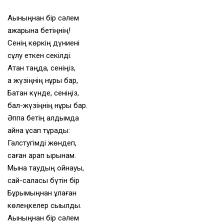
Ақыныңнан бір сәлем
ажарына бетiңнiң!
Сенің көркің дүниені
сұлу еткен секілді.
Атқан таңда, сеніңіз,
ақ жүзіңнің нұры бар,
Батқан күнде, сеніңіз,
бал-жүзіңнің нұры бар.
Әппақ бетің алдымда
айна құсап тұрады:
Галстугімді жөндеп,
саған қарап қырынам.
Мына таудың қойнауы,
сай-саласы бүтін бір
Бұрымыңнан құлаған
көлеңкелер сықылды.
Ақыныңнан бір сәлем