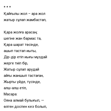
* * *
Қайғылы жол – қара жол
жатыр сұлап жамбастап,
Қара жолға қарасаң:
шегіне жан бармас та,
Қара шарқат төсінде,
ашып тастап иықты,
Дір-дір етіп иығы мұздай
жерге тиіп бір,
Жатыр сұлап арудай
қайғы жаншып тастаған,
Жыртық үйде, түсінде,
қалш-қалш етіп,
Масқара:
Ояна алмай булығып, —
өлген доспен кез болып,