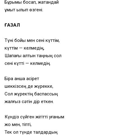
Бұрымы босап, жатқандай
ұмыт қылып өзгені.
ҒАЗАЛ
Түні бойы мен сені күттім,
күттім — келмедің,
Шапағы алтын таңның сол
сені күтті — келмедің.
Бірақ қанша қасірет
шеккізсең де жүрекке,
Сол жүректің баспассың
жалғыз сәтін дір еткен.
Күндіз сүйген жігітті қуғаным
жоқ мен, тіпті,
Тек ол түнде талдардың