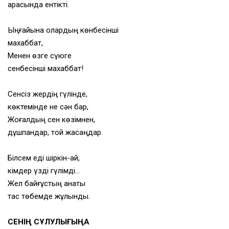
арасында ентікті.
Ыңғайына олардың көнбесінші
махаббат,
Менен өзге сүюге
сенбесінші махаббат!
Сенсіз жердің гүлінде,
көктемінде не сән бар,
Жоғалдың сен көзімнен,
дұшпандар, той жасаңдар.
Білсем еді шіркін-ай,
кімдер үзді гүлімді…
Жел байғұстың қанаты
тас төбемде жұлынды.
СЕНІҢ СҰЛУЛЫҒЫҢА