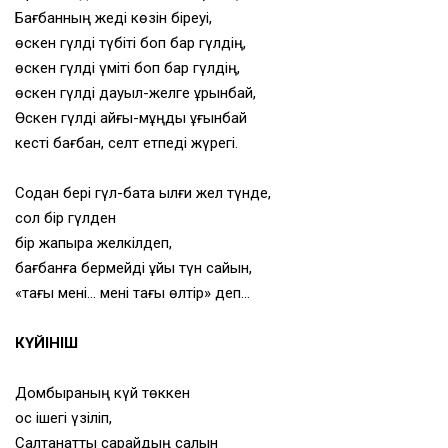
Бағбанның жеді көзін біреуі,
өскен гүлді түбiтi боп бар гүлдің,
өскен гүлді үміті боп бар гүлдің,
өскен гүлді дауыл-желге ұрынбай,
Өскен гүлді қайғы-мұңды ұғынбай
кесті бағбан, селт етпеді жүрегі.
Содан бері гүл-бақта ылғи жел түнде,
сол бір гүлден
бір жапырақ желкілдеп,
бағбанға бермейді ұйқы түн сайын,
«тағы мені… мені тағы өлтір» деп…
КҮЙІНІШ
Домбыраның күй төккен
қос ішегі үзіліп,
Салтанатты сарайдың салқын