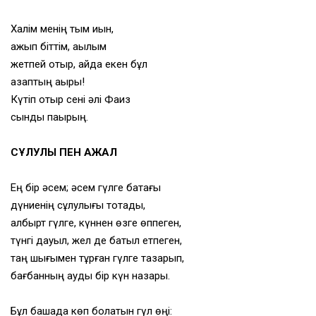
Халім менің тым қиын,
қажып біттім, ақылым
жетпей отыр, қайда екен бұл
азаптың ақыры!
Күтіп отыр сені әлі Фаиз
сынды пақырың.
СҰЛУЛЫҚ ПЕН АЖАЛ
Ең бір әсем; әсем гүлге бақтағы
дүниенің сұлулығы тоқтады,
албырт гүлге, күннен өзге өппеген,
түнгі дауыл, жел де батыл етпеген,
таң шығымен тұрған гүлге тазарып,
бағбанның ауды бір күн назары.
Бұл бақшада көп болатын гүл өңі: