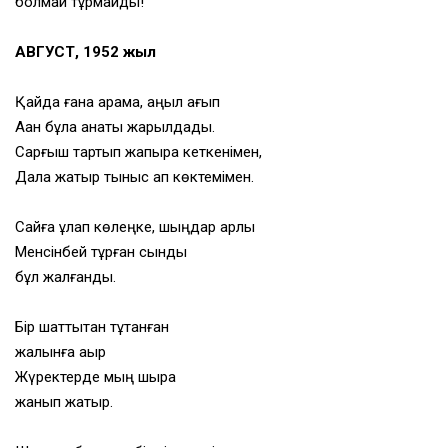
болмай тұрмайды!
АВГУСТ, 1952 жыл
Қайда ғана қарама, аңқыл қағып
Аққан бұлақ қанаты жарқылдады.
Сарғыш тартып жапырақ кеткенімен,
Дала жатыр тыныс ап көктемімен.
Сайға құлап көлеңке, шыңдар қарлы
Менсінбей тұрған сынды
бұл жалғанды.
Бір шаттықтан тұтанған
жалынға ақыр
Жүректерде мың шырақ
жанып жатыр.