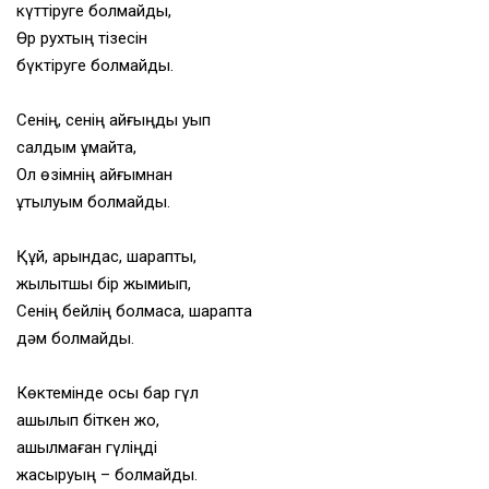
күттіруге болмайды,
Өр рухтың тізесін
бүктіруге болмайды.
Сенің, сенің қайғыңды қуып
салдым құмайтқа,
Ол өзімнің қайғымнан
құтылуым болмайды.
Құй, қарындас, шарапты,
жылытшы бір жымиып,
Сенің бейлің болмаса, шарапта
дәм болмайды.
Көктемінде осы бар гүл
ашылып біткен жоқ,
ашылмаған гүліңді
жасыруың – болмайды.