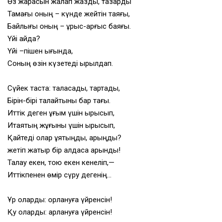
Өз жарасын жалап жазды, тазарды
Тамағы оның – күнде жейтін таяғы,
Байлығы оның – ұрыс-қарғыс баяғы.
Үйі қайда?
Үйі –пішен ығында,
Соның өзін күзетеді ырылдап.
Сүйек таста: таласады, тартады,
Бірін-бірі талайтыны бар тағы.
Иттік деген ұғым үшін қырқысып,
Итаяқтың жұғыны үшін қырқысып,
Қайтеді олар ұятыңды, арыңды?
жетіп жатыр бір алдаса қарынды!
Талау екен, тою екен кенеліп,—
Иттікпенен өмір сүру дегенің…
Ұр оларды: қорлануға үйренсін!
Қу оларды: арлануға үйренсін!