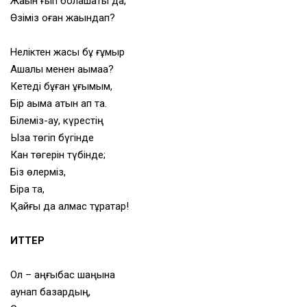
Жақын ғып болашақты да,
Өзіміз оған жақындап?
Неліктен жақсы бұ ғұмыр
Ақшалы менен ақымаққа?
Кетеді бұған ұғымым,
Бір ақымақ қатын ап та.
Білеміз-ау, күрестің
Ыза төгіп бүгінде
Кан төгерін түбінде;
Біз өлерміз,
Бірақ та,
Қайғы да қалмас тұрақтар!
ИТТЕР
Ол – қаңғыбас шаңына
аунап базардың,