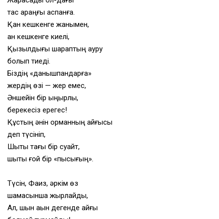
тас қараңғы аспанға.
Қан кешкенге жанымен,
қан кешкенге киелі,
Қызылдығы шараптың ауру
болып тиеді.
Біздің «данышпандарға»
жердің өзі — жер емес,
Әншейін бір қыңырлық,
берекесіз ерегес!
Құстың әнін орманның қайғысы
деп түсініп,
Шықты тағы бір суайт,
шықты ғой бір «пысығың».
Түсін, Фаиз, әркім өз
шамасынша жырлайды,
Ал, шын ақын дегенде қайғы