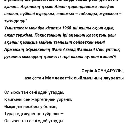
қалған… Ақынның қызы Айкен қарындасыма телефон
шалып, сүйінші сұрадым, жоғымыз – табылды, мұрамыз –
түгенделді!
Ұмытпасам мен бұл кітапты 1968-ші жылы оқып едім,
ғажап тәржіма. Пакистанның ірі ақынын қазақтың ұлы
ақыны қазақша майын тамызып сөйлеткен екен!
Армысың Жұмекеннің Файз Ахмад Файызы! Сені ұлттық
руханиятымыз­дың қасиетті төрі сағына күткелі қашан?!
Серік АҚСҰҢҚАРҰЛЫ,
Қазақстан Мемлекеттік сыйлығының лауреаты
Ол қырсықтан сені құдай құтқарды,
Қайғыны сен жөргегіңнен үйреніп,
Өміріңнің несібесі у болып,
Тұрар еді жүрегіңе түйреліп —
Ол қырсықтан сені құдай құтқарды.