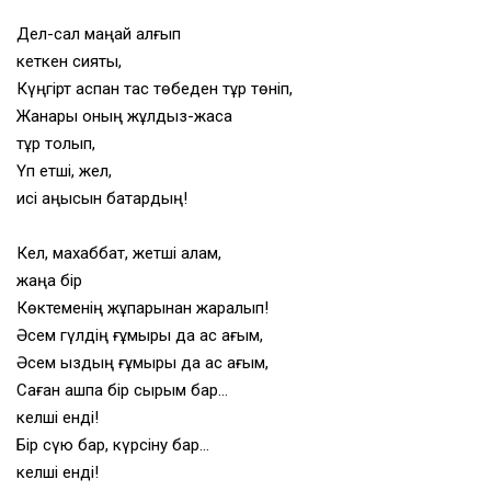
Дел-сал маңай қалғып
кеткен сияқты,
Күңгірт аспан тас төбеден тұр төніп,
Жанары оның жұлдыз-жасқа
тұр толып,
Үп етші, жел,
исі аңқысын бақтардың!
Кел, махаббат, жетші қалқам,
жаңа бір
Көктеменің жұпарынан жаралып!
Әсем гүлдің ғұмыры да қас қағым,
Әсем қыздың ғұмыры да қас қағым,
Саған ашпақ бір сырым бар…
келші енді!
Бір сүю бар, күрсіну бар…
келші енді!