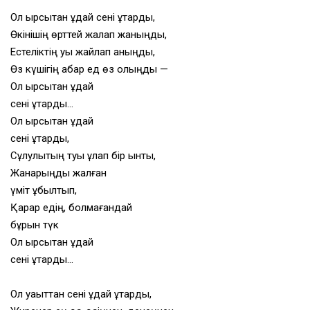
Ол қырсықтан құдай сені құтқарды,
Өкінішің өрттей жалап жаныңды,
Естеліктің уы жайлап қаныңды,
Өз күшігің қабар ед өз қолыңды —
Ол қырсықтан құдай
сені құтқарды…
Ол қырсықтан құдай
сені құтқарды,
Сұлулықтың туы құлап бір ынтық,
Жанарыңды жалған
үміт құбылтып,
Қарар едің, болмағандай
бұрын түк
Ол қырсықтан құдай
сені құтқарды…
Ол уақыттан сені құдай құтқарды,