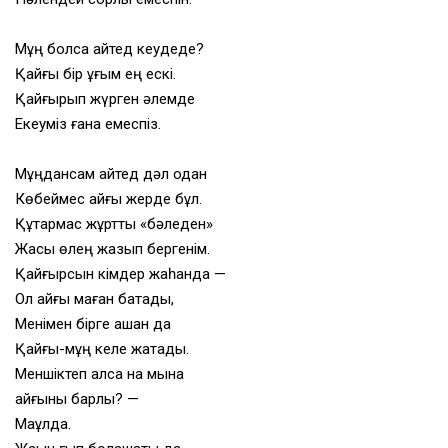
Мұң болса қайтед кеудеде?
Қайғы бір ұғым ең ескі.
Қайғырып жүрген әлемде
Екеуміз ғана емеспіз.
Мұңдансам қайтед дәл одан
Көбеймес қайғы жерде бұл.
Құтқармас жұртты «бәледен»
Жақсы өлең жазып бергенім.
Қайғырсын кімдер жаһанда —
Ол қайғы маған батады,
Менімен бірге қашан да
Қайғы-мұң келе жатады.
Меншіктеп алсақ нақ мына
қайғыны барлық? —
Мақұлда.