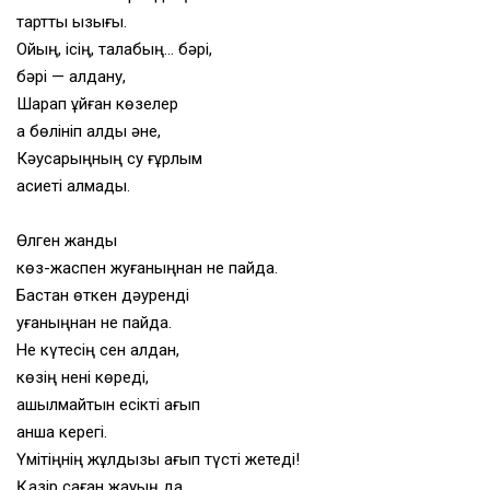
тартты қызығы.
Ойың, ісің, талабың… бәрі,
бәрі — алдану,
Шарап құйған көзелер
қақ бөлініп қалды әне,
Кәусарыңның су ғұрлым
қасиеті қалмады.
Өлген жанды
көз-жаспен жуғаныңнан не пайда.
Бастан өткен дәуренді
қуғаныңнан не пайда.
Не күтесің сен алдан,
көзің нені көреді,
ашылмайтын есікті қағып
қанша керегі.
Үмітіңнің жұлдызы ағып түсті жетеді!
Қазір саған жауың да