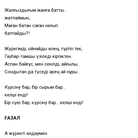
Жалғыздығым жанға батты…
жатпаймын,
Маған батқан саған неғып
батпайды?!
Жүрегімді, ойнайды өлең, түртіп тек,
Гауһар-тамшы үзіледі кірпіктен.
Аспан байғұс, мен секілді, қайғылы,
Сондықтан да түседі әрең ай нұры…
Күрсіну бар, бір сырым бар…
келші енді!
Бір сүю бар, күрсіну бар… келші енді!
ҒАЗАЛ
Ақ жүректі алдаумен