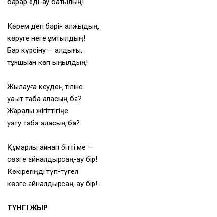
барар еді-ау батылың!
Көрем деп бәрін алжыдың,
көруге неге ұмтылдың!
Бар күрсіну,— қалдығы,
тұншыққан көп ыңқылдың!
Жылауға кеудең тіліне
уақыт таба аласың ба?
Жаралы жігіттігіңе
уату таба аласың ба?
Құмарлық қайнап бітті ме —
сөзге айналдырсаң-ау бір!
Көкірегіңді түп-түгел
көзге айналдырсаң-ау бір!..
ТҮНГІ ЖЫР