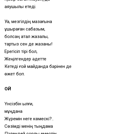
аяушылық етеді.
Уа, мезгілдің мазағына
ұшыраған сабазым,
болсаң қатал жазалы,
тартқыз сен де жазаны!
Ерегісіп тірі бол,
Жеңілгендер әдетте
Кетеді ғой майданда бәрінен де
өжет боп.
ОЙ
Үнсізбін ылғи,
мұңдана
Жүремін неге көмескі?..
Сөзімді менің тыңдама
Пәлендей сорлы емеспін.