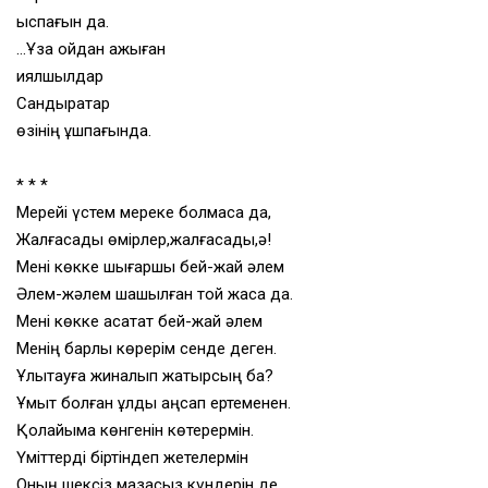
қыспағын да.
…Ұзақ ойдан қажыған
қиялшылдар
Сандырақтар
өзінің ұшпағында.
* * *
Мерейі үстем мереке болмаса да,
Жалғасады өмірлер,жалғасады,ә!
Мені көкке шығаршы бей-жай әлем
Әлем-жәлем шашылған той жаса да.
Мені көкке асқақтат бей-жай әлем
Менің барлық көрерім сенде деген.
Ұлықтауға жиналып жатырсың ба?
Ұмыт болған ұлды аңсап ертеменен.
Қолайыма көнгенін көтерермін.
Үміттерді біртіндеп жетелермін
Оның шексіз мазасыз күндерін де