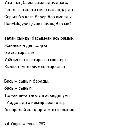
Уақыттың бары асыл адамдарға,
Гәп деген жалқы емес,жалаңдарда.
Сарқып бір кете берер бар амалды,
Нәпсінің құрсауына шамаң бар ма?
Талай сынды басымнан асырамын,
Жайқалсын деп соңғы
бір жапырағым.
Уайымның шашыраған іркіттерін
Қиқалап түндеріме жасырамын.
Басым сынып барады,
басым сынып,
Толған айға тағы да асылды үміт
…Айдалада ақ кемпір қарап отыр
Алпарадай жандарға жасын сығып.
Оқылым саны:
787