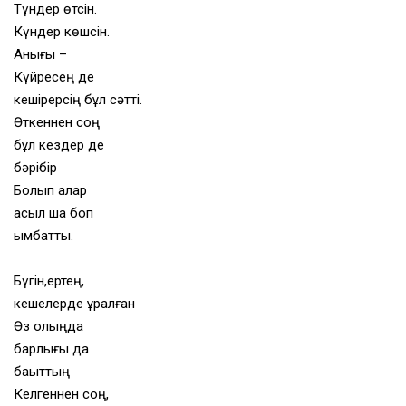
Түндер өтсін.
Күндер көшсін.
Анығы –
Күйресең де
кешірерсің бұл сәтті.
Өткеннен соң
бұл кездер де
бәрібір
Болып қалар
асыл шақ боп
қымбатты.
Бүгін,ертең,
кешелерде құралған
Өз қолыңда
барлығы да
бақыттың
Келгеннен соң,