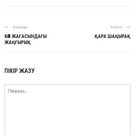
Алдыңғы
Келесі
КӨЛ ЖАҒАСЫНДАҒЫ
ҚАРА ШАҢЫРАҚ
ЖАҢҒЫРЫҚ
ПІКІР ЖАЗУ