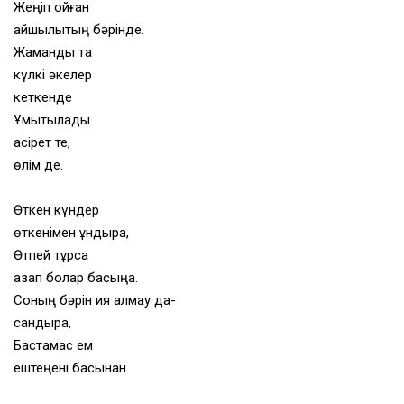
Жеңіп қойған
қайшылықтың бәрінде.
Жамандық та
күлкі әкелер
кеткенде
Ұмытылады
қасірет те,
өлім де.
Өткен күндер
өткенімен құндырақ,
Өтпей тұрса
азап болар басыңа.
Соның бәрін қия алмау да-
сандырақ,
Бастамас ем
ештеңені басынан.