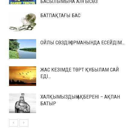
БАСЫЛЫМЫНА АЛҒЫСӨЗ
БАТПАҚТАҒЫ БАС
ОЙЛЫ СӨЗДІҢ ОРМАНЫНДА ЕСЕЙДІМ…
ЖАС КЕЗІМДЕ ТӨРТ ҚҰБЫЛАМ САЙ
ЕДІ…
ХАЛҚЫМЫЗДЫҢ АҚБЕРЕНІ – АҚПАН
БАТЫР