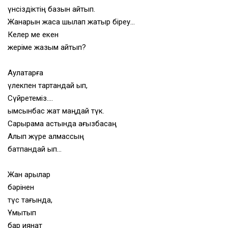
үнсіздіктің базын айтып.
Жанарын жасқа шылап жатыр біреу…
Келер ме екен
жеріме жазым қайтып?
Аулақтарға
үлекпен тартқандай қып,
Сүйретеміз….
қымсынбас жат маңдай түк.
Сарқырама астында ағызбасаң
Алып жүре алмассың
батпандай қып…
Жан арылар
бәрінен
түс тағында,
Ұмытып
бар қиянат