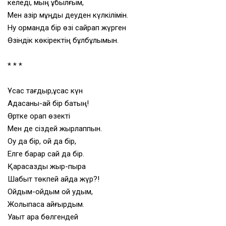
келеді, мың құбылғым,
Мен қазір мұңды деуден күлкілімін.
Ну орманда бір өзі сайрап жүрген
Өзіндік көкіректің бұлбұлымын.
* * *
Ұқсас тағдыр,ұқсас күн
Адасқаны-ай бір бақтың!
Өртке орап өзекті
Мен де сіздей жырлаппын.
Оқу да бір, ой да бір,
Елге барар сай да бір.
Қарасаздық жыр-пырақ
Шабыт төкпей қайда жүр?!
Ойдым-ойдым ой қудым,
Жолықпасқа қайғырдым.
Уақыт ара бөлгендей