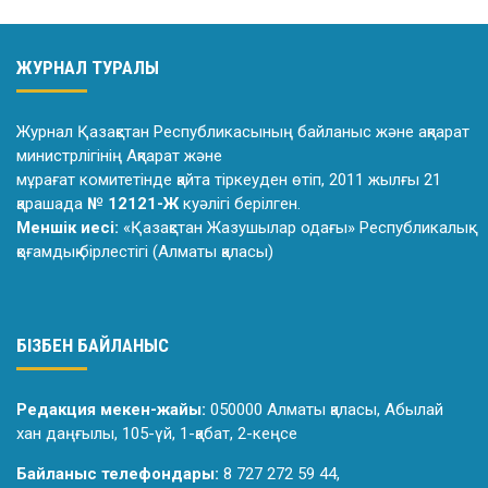
ЖУРНАЛ ТУРАЛЫ
Журнал Қазақстан Республикасының байланыс және ақпарат
министрлiгiнiң Ақпарат және
мұрағат комитетiнде қайта тiркеуден өтiп, 2011 жылғы 21
қарашада
№ 12121-Ж
куәлiгi берiлген.
Меншік иесі:
«Қазақстан Жазушылар одағы» Республикалық
қоғамдық бірлестігі (Алматы қаласы)
БІЗБЕН БАЙЛАНЫС
Редакция мекен-жайы:
050000 Алматы қаласы, Абылай
хан даңғылы, 105-үй, 1-қабат, 2-кеңсе
Байланыс телефондары:
8 727 272 59 44,