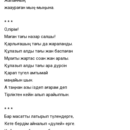
Жаһанның
жақаураған мың-мыңына.
* * *
О,пірім!
Маған тағы назар салшы!
Қарлығашың тағы да жараланды.
Құлазып қалды тағы жан баспаған
Мұхиты жартас соққан жан аралы.
Құлазып қалды тағы қара дүрсін
Қарап түгел қамтымай
маңайын шын.
Ақ таңнан азық іздеп ағарам деп
Тірліктен кейін қалып қарайыппын.
* * *
Бар мақсатты лақтырып түлендерге,
Кете бердім айналып «дүлей» ерге.