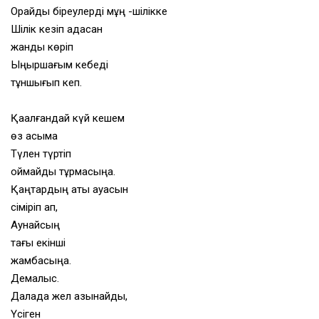
Орайды біреулерді мұң -шілікке
Шілік кезіп адасқан
жанды көріп
Ыңыршағым кебеді
тұншығып кеп.
Қақалғандай күй кешем
өз асыма
Түлен түртіп
қоймайды тұрмасыңа.
Қаңтардың қақты ауасын
сіміріп ап,
Аунайсың
тағы екінші
жамбасыңа.
Демалыс.
Далада жел азынайды,
Үсіген