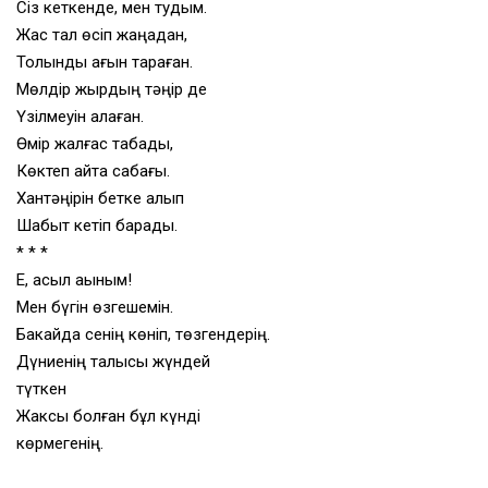
Сіз кеткенде, мен тудым.
Жас тал өсіп жаңадан,
Толқынды ағын тараған.
Мөлдір жырдың тәңір де
Үзілмеуін қалаған.
Өмір жалғас табады,
Көктеп қайта сабағы.
Хантәңірін бетке алып
Шабыт кетіп барады.
* * *
Е, асыл ақыным!
Мен бүгін өзгешемін.
Бакайда сенің көніп, төзгендерің.
Дүниенің талқысы жүндей
түткен
Жаксы болған бұл күнді
көрмегенің.