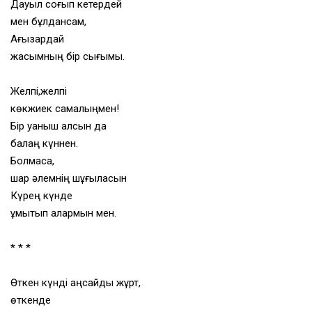
Дауыл соғып кетердей
мен бұлдансам,
Ағызардай
жасымның бір сығымы.
Желпі,желпі
көкжиек самалыңмен!
Бір қуаныш қалсын да
балаң күннен.
Болмаса,
шар әлемнің шұғыласын
Күрең күнде
ұмытып қалармын мен.
* * *
Өткен күнді аңсайды жұрт,
өткенде