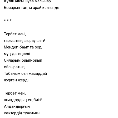
Күллі әлем шуаққа малынар,
Бозарып таңғы арай келгенде.
* * *
Тербет мені,
ғарыштың шырқау шегі!
Мендегі бақыт та зор,
мұң да-еңселі.
Ойларым ойып-ойып
ойсыратып,
Табаным сел жасардай
жүрген жерді.
Тербет мені,
шыңдардың ең биігі!
Алдандырғын
көктердің тұңғиығы.