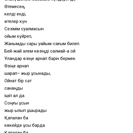
Өтемесең,
келді енді,
өтелер күн.
Сезімім суалмасын
ойым күйреп,
Жанымды сары уайым-сағым билеп.
Бей-жай әлем көзіңді салмай-ақ қой
Ұландар өзіңе арнап бәрін бермек.
Өзіңе арнап
шарап– жыр ұсынады,
Ойнат бір сәт
санаңды
ішіп ал да.
Соңғы құсын
жыр қылып ұшырады
Қапалан ба
көкейде құсы барда.
Қапалан ба