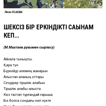
Лиза ҚОСАЕВА
ШЕКСІЗ БІР ЕРКІНДІКТІ САҒЫНАМ
КЕП…
(М.Мақатаев рухымен сырласу)
Айнала тыныштық.
Қара түн
Бүркейді әлемнің жанарын.
Алыстан қаланың оттары
Сездірер тіршілік алабын.
Тіршілік алабы-алыста
Көз тастап тұрғандай ғарышқа.
Біз болсақ сондағы көп нүкте