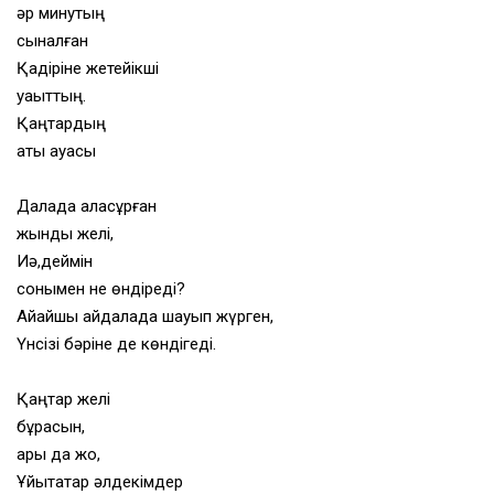
әр минутың
сыналған
Қадіріне жетейікші
уақыттың.
Қаңтардың
қақты ауасы
Далада аласұрған
жынды желі,
Иә,деймін
сонымен не өндіреді?
Айқайшы айдалада шауып жүрген,
Үнсізі бәріне де көндігеді.
Қаңтар желі
бұрқасын,
қары да жоқ,
Ұйықтатар әлдекімдер