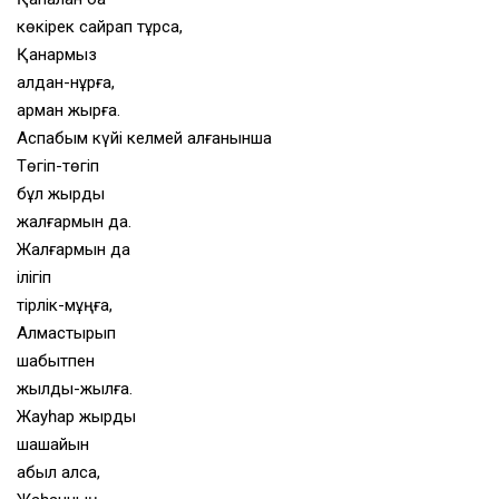
көкірек сайрап тұрса,
Қанармыз
алдан-нұрға,
арман жырға.
Аспабым күйі келмей қалғанынша
Төгіп-төгіп
бұл жырды
жалғармын да.
Жалғармын да
ілігіп
тірлік-мұңға,
Алмастырып
шабытпен
жылды-жылға.
Жауһар жырды
шашайын
қабыл алса,