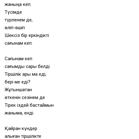
жаныңа кеп.
Түсімде
түрленем де,
өліп-өшіп
Шексіз бір еркіндікті
сағынам кеп.
Сағынам кеп
сағымды сары белді
Тіршілік ары ма еді,
бері ме еді?
Жұтқыншақтан
өткенін сезінем де
Тірек іздей бастаймын
жаныма, енді.
Қайран күндер
қалқыған тіршілікте