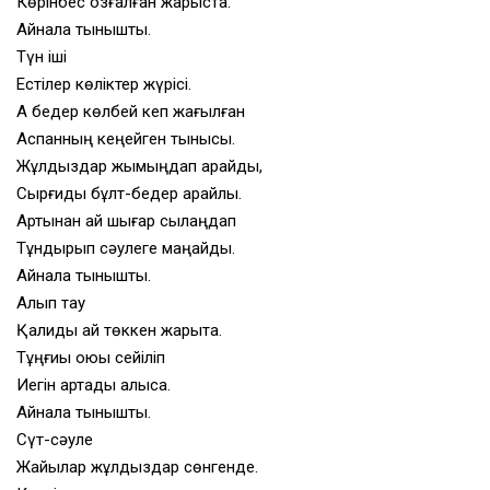
Көрінбес қозғалған жарыста.
Айнала тыныштық.
Түн іші
Естілер көліктер жүрісі.
Ақ бедер көлбей кеп жағылған
Аспанның кеңейген тынысы.
Жұлдыздар жымыңдап қарайды,
Сырғиды бұлт-бедер арайлы.
Артынан ай шығар сылаңдап
Тұндырып сәулеге маңайды.
Айнала тыныштық.
Алып тау
Қалқиды ай төккен жарықта.
Тұңғиық қоюы сейіліп
Иегін артады алысқа.
Айнала тыныштық.
Сүт-сәуле
Жайылар жұлдыздар сөнгенде.