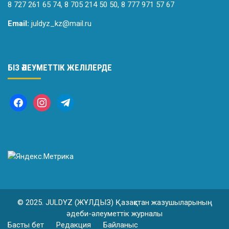
8 727 261 65 74, 8 705 214 50 50, 8 777 971 57 67
Email:
juldyz_kz@mail.ru
БІЗ ӘЛЕУМЕТТІК ЖЕЛІЛЕРДЕ
© 2025. JULDYZ (ЖҰЛДЫЗ) Қазақстан жазушыларының
әдеби-әлеуметтік журналы
Басты бет
Редакция
Байланыс