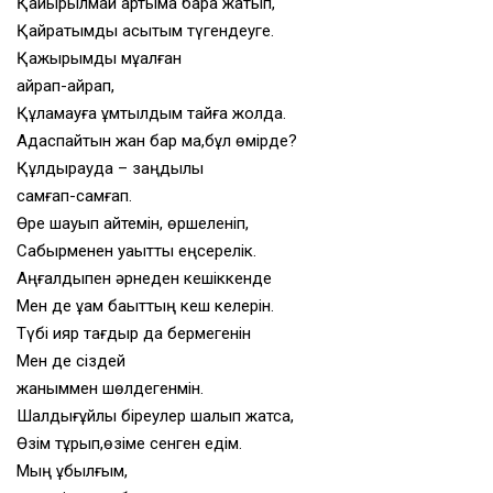
Қайырылмай артыма бара жатып,
Қайратымды асықтым түгендеуге.
Қажырымды мұқалған
қайрап-қайрап,
Құламауға ұмтылдым тайғақ жолда.
Адаспайтын жан бар ма,бұл өмірде?
Құлдырауда – заңдылық
самғап-самғап.
Өре шауып қайтемін, өршеленіп,
Сабырменен уақытты еңсерелік.
Аңғалдықпен әрнеден кешіккенде
Мен де ұққам бақыттың кеш келерін.
Түбі қияр тағдыр да бермегенін
Мен де сіздей
жаныммен шөлдегенмін.
Шалдығұйлы біреулер шалып жатса,
Өзім тұрып,өзіме сенген едім.
Мың құбылғым,