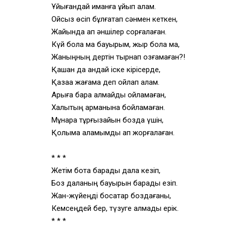
Ұйығандай иманға ұйып қалам.
Ойсыз өсіп бұлғақтап
сәнмен кеткен,
Жайында қап әншілер сорғалаған.
Күй бола ма бауырым, жыр бола ма,
Жаныңның дертін тырнап қозғамаған?!
Қашан да қандай іске кірісерде,
Қазаққа жағама деп ойлап алам.
Арыға бара алмайды ойламаған,
Халықтың арманына бойламаған.
Мұнара тұрғызайын боздақ үшін,
Қолыма қаламымды ап жорғалаған.
* * *
Жетім бота барады дала кезіп,
Боз даланың бауырын барады езіп.
Жан-жүйеңді босатар боздағаны,
Кемсеңдей бер,
түзуге қалмады ерік.
* * *