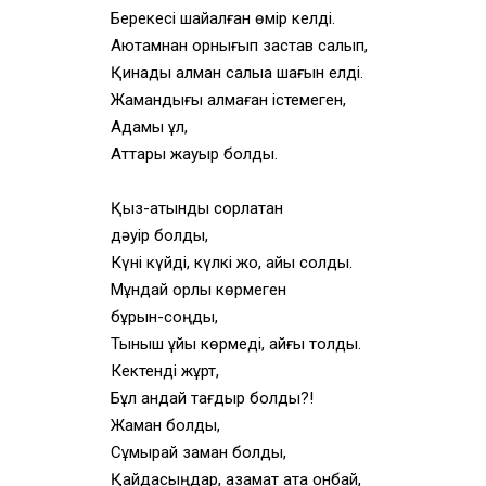
Берекесі шайқалған өмір келді.
Аютамнан орнығып застав салып,
Қинады алман салыққа шағын елді.
Жамандығы қалмаған істемеген,
Адамы құл,
Аттары жауыр болды.
Қыз-қатынды сорлатқан
дәуір болды,
Күні күйді, күлкі жоқ, айы солды.
Мұндай қорлық көрмеген
бұрын-соңды,
Тыныш ұйқы көрмеді, қайғы толды.
Кектенді жұрт,
Бұл қандай тағдыр болды?!
Жаман болды,
Сұмырай заман болды,
Қайдасыңдар, азамат атқа қонбай,