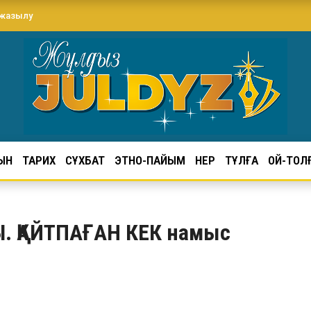
 жазылу
ЫН
ТАРИХ
СҰХБАТ
ЭТНО-ПАЙЫМ
ӨНЕР
ТҰЛҒА
ОЙ-ТОЛ
. ҚАЙТПАҒАН КЕК намыс