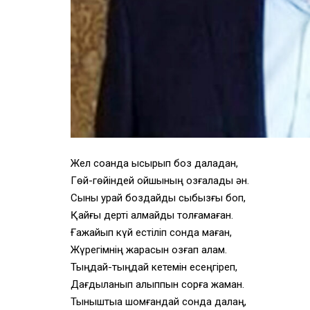
Жел соққанда ысқырып
боз даладан,
Гөй-гөйіндей қойшының
қозғалады ән.
Сынық қурай боздайды
сыбызғы боп,
Қайғы дерті қалмайды толғамаған.
Ғажайып күй естіліп сонда маған,
Жүрегімнің жарасын қозғап алам.
Тыңдай-тыңдай кетемін есеңгіреп,
Дағдыланып қалыппын
сорға жаман.
Тыныштыққа шомғандай
сонда далаң,