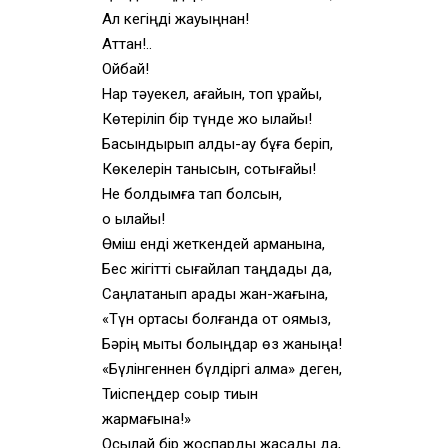
Ал кегіңді жауыңнан!
Аттан!..
Ойбай!
Нар тәуекел, ағайын, топ құрайық,
Көтеріліп бір түнде жоқ қылайық!
Басындырып алдық-ау бұға беріп,
Көкелерін танысын, соқтығайық!
Не болдымға тап болсын,
қоқ қылайық!
Өміш енді жеткендей арманына,
Бес жігітті сығайлап таңдады да,
Саңлақтанып қарады жан-жағына,
«Түн ортасы болғанда от қоямыз,
Бәрің мықты болыңдар өз жаныңа!
«Бүлінгеннен бүлдіргі алма» деген,
Тиіспеңдер соқыр тиын
жармағына!»
Осылай бір жоспарды жасады да,