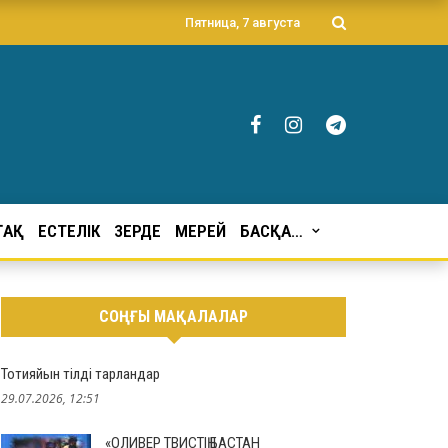
Пятница, 7 августа
ҒАҚ
ЕСТЕЛІК
ЗЕРДЕ
МЕРЕЙ
БАСҚА…
СОҢҒЫ МАҚАЛАЛАР
Тотияйын тілді тарландар
29.07.2026, 12:51
«ОЛИВЕР ТВИСТІҢ БАСТАН