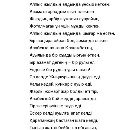
Алпыс жылдың алдында
құнсыз кеткен,
Азаматқа арнадым шын тілекпен.
Жырдың әрбір шумағын суарайын,
Жоқталмаған құн үшін
мұңды кекпен.
Алпыс жылдың алдында,
шығар ма естен,
Бір шаңырақ ойран боп,
арманда өшкен.
Алқабекте аз ғана Қожамбеттің,
Ауылында бір сұмдық
қырғын өткен.
Бір азамат дегенің – бір рулы ел,
Ендеше бір рудың ұрқы өшкен!
Ол кезде Жыңшурынның дәуірі еді,
Халық кедей, күнкөріс ауыр еді.
Жарлы жомарт жар болды еті тірі,
Алқабектей бай жердің арқасында,
Тірліктері өзінше тәуір еді.
Әскер келді ауылға, апат келді,
Қарапайжаң бастаған шатақ келді,
Тыныш жатқан бейбіт ел ебі қашып,