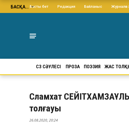
БАСҚА…
Басты бет
Редакция
Байланыс
Журналға
СӨЗ СӘУЛЕСІ
ПРОЗА
ПОЭЗИЯ
ЖАС ТОЛҚ
Сламхат СЕЙІТХАМЗАҰЛЫ
толғауы
26.08.2020, 20:24