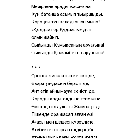
Мейірлене қарады жасағына.
Күн батқанша асығып тықыршыды,
Қараңғы түн келеді қашан мына?..
«Қолдай гөр Құдайым» деп
қолын жайып,
Сыйынды Құмырсқаның аруағына!
Сыйынды Қожамбеттің аруағына!
* * *
Орынға жиналатын келісті де,
Өзара уағдасын берісті де,
Ант етіп айнымауға сеністі де,
Қарады алды-алдына тегіс міне.
Өміштің қыстаулығы Жымпаң еді,
Пішенде қора жасап қалған өзі.
Ағасы мен шешесі күзеулікте,
Ақтүбекте отырған елдің көбі.
Атына мінді-дағы жорта желді,