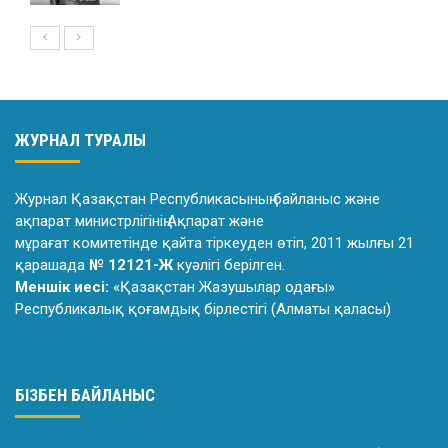
ЖУРНАЛ ТУРАЛЫ
Журнал Қазақстан Республикасының байланыс және
ақпарат министрлiгiнiң Ақпарат және
мұрағат комитетiнде қайта тiркеуден өтiп, 2011 жылғы 21
қарашада
№ 12121-Ж
куәлiгi берiлген.
Меншік иесі:
«Қазақстан Жазушылар одағы»
Республикалық қоғамдық бірлестігі (Алматы қаласы)
БІЗБЕН БАЙЛАНЫС