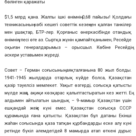
бөлінген қаражаты
$1,5 млрд қана. Жалпы ішкі өнімнің 0,68 пайызы! Қолдағы
техникасының көбі кешегі советтік кезеңнен қалған танкілер
мен ұшақтар, БТР-лер. Қорғаныс өнеркәсібінде отандық
өнімнің үлесі өте аз. Сыртқа жүнін қампайтқанымен, Ресейде
оқыған генералдарымыз – орысшыл. Көбіне Ресейдің
әскери уставымен жүреді.
Совет – Герман соғысының аяқталғанына 80 жыл болды.
1941-1945 жылдарда отарлық күйде болса, Қазақстан
қазір тәуелсіз мемлекет. Уақыт өзгерді, соғысқа қатысты
мүлде жаңа, ақиқи көзқарас қалыптастыратын кез жетті. Ең
алдымен айтылатын шындық – 9-мамыр Қазақстан үшін
ешқандай жеңіс күні емес. Қазақстан соғысқа СССР
құрамында ғана қатысты. Қазақстан бұл датаны Екінші
жаһан соғысында қаза тапқан құрбандарды еске алу күні
ретінде бүкіл әлемдегідей 8 мамырда атап өткені дұрыс