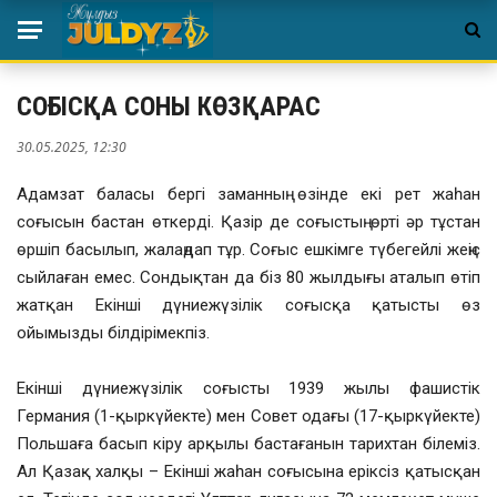
СОҒЫСҚА СОНЫ КӨЗҚАРАС
30.05.2025, 12:30
Адамзат баласы бергі заманның өзінде екі рет жаһан
соғысын бастан өткерді. Қазір де соғыстың өрті әр тұстан
өршіп басылып, жалаңдап тұр. Соғыс ешкімге түбегейлі жеңіс
сыйлаған емес. Сондықтан да біз 80 жылдығы аталып өтіп
жатқан Екінші дүниежүзілік соғысқа қатысты өз
ойымызды білдірімекпіз.
Екінші дүниежүзілік соғысты 1939 жылы фашистік
Германия (1-қыркүйекте) мен Совет одағы (17-қыркүйекте)
Польшаға басып кіру арқылы бастағанын тарихтан білеміз.
Ал Қазақ халқы – Екінші жаһан соғысына еріксіз қатысқан