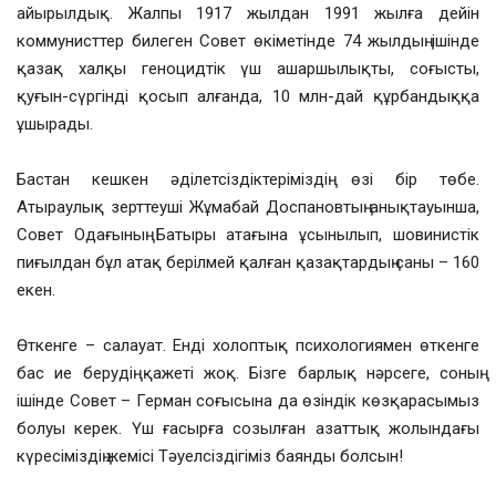
айырылдық. Жалпы 1917 жылдан 1991 жылға дейін
коммунисттер билеген Совет өкіметінде 74 жылдың ішінде
қазақ халқы геноцидтік үш ашаршылықты, соғысты,
қуғын-сүргінді қосып алғанда, 10 млн-дай құрбандыққа
ұшырады.
Бастан кешкен әділетсіздіктеріміздің өзі бір төбе.
Атыраулық зерттеуші Жұмабай Доспановтың анықтауынша,
Совет Одағының Батыры атағына ұсынылып, шовинистік
пиғылдан бұл атақ берілмей қалған қазақтардың саны – 160
екен.
Өткенге – салауат. Енді холоптық психологиямен өткенге
бас ие берудің қажеті жоқ. Бізге барлық нәрсеге, соның
ішінде Совет – Герман соғысына да өзіндік көзқарасымыз
болуы керек. Үш ғасырға созылған азаттық жолындағы
күресіміздің жемісі Тәуелсіздігіміз баянды болсын!