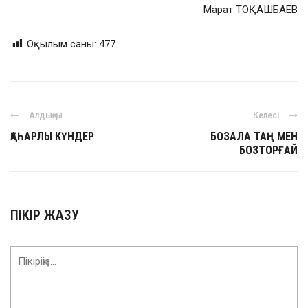
Марат ТОҚАШБАЕВ
Оқылым саны:
477
Алдыңғы
Келесі
ҚАҺАРЛЫ КҮНДЕР
БОЗАЛА ТАҢ МЕН
БОЗТОРҒАЙ
ПІКІР ЖАЗУ