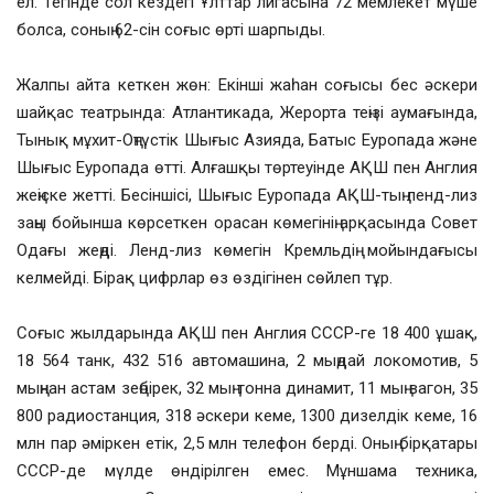
ел. Тегінде сол кездегі Ұлттар лигасына 72 мемлекет мүше
болса, соның 62-сін соғыс өрті шарпыды.
Жалпы айта кеткен жөн: Екінші жаһан соғысы бес әскери
шайқас театрында: Атлантикада, Жерорта теңізі аумағында,
Тынық мұхит-Оңтүстік Шығыс Азияда, Батыс Еуропада және
Шығыс Еуропада өтті. Алғашқы төртеуінде АҚШ пен Англия
жеңіске жетті. Бесіншісі, Шығыс Еуропада АҚШ-тың ленд-лиз
заңы бойынша көрсеткен орасан көмегінің арқасында Совет
Одағы жеңді. Ленд-лиз көмегін Кремльдің мойындағысы
келмейді. Бірақ цифрлар өз өздігінен сөйлеп тұр.
Соғыс жылдарында АҚШ пен Англия СССР-ге 18 400 ұшақ,
18 564 танк, 432 516 автомашина, 2 мыңдай локомотив, 5
мыңнан астам зеңбірек, 32 мың тонна динамит, 11 мың вагон, 35
800 радиостанция, 318 әскери кеме, 1300 дизелдік кеме, 16
млн пар әміркен етік, 2,5 млн телефон берді. Оның бірқатары
СССР-де мүлде өндірілген емес. Мұншама техника,