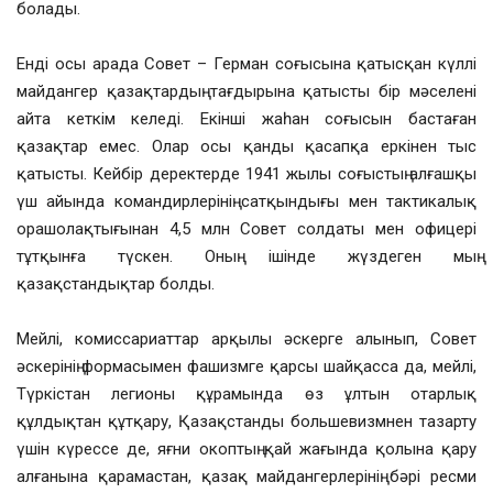
болады.
Енді осы арада Совет – Герман соғысына қатысқан күллі
майдангер қазақтардың тағдырына қатысты бір мәселені
айта кеткім келеді. Екінші жаһан соғысын бастаған
қазақтар емес. Олар осы қанды қасапқа еркінен тыс
қатысты. Кейбір деректерде 1941 жылы соғыстың алғашқы
үш айында командирлерінің сатқындығы мен тактикалық
орашолақтығынан 4,5 млн Совет солдаты мен офицері
тұтқынға түскен. Оның ішінде жүздеген мың
қазақстандықтар болды.
Мейлі, комиссариаттар арқылы әскерге алынып, Совет
әскерінің формасымен фашизмге қарсы шайқасса да, мейлі,
Түркістан легионы құрамында өз ұлтын отарлық
құлдықтан құтқару, Қазақстанды большевизмнен тазарту
үшін күрессе де, яғни окоптың қай жағында қолына қару
алғанына қарамастан, қазақ майдангерлерінің бәрі ресми