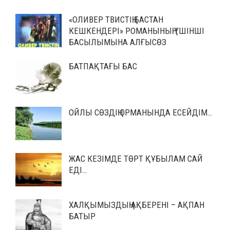
«ОЛИВЕР ТВИСТІҢ БАСТАН
КЕШКЕНДЕРІ» РОМАНЫНЫҢ ҮШІНШІ
БАСЫЛЫМЫНА АЛҒЫСӨЗ
БАТПАҚТАҒЫ БАС
ОЙЛЫ СӨЗДІҢ ОРМАНЫНДА ЕСЕЙДІМ…
ЖАС КЕЗІМДЕ ТӨРТ ҚҰБЫЛАМ САЙ
ЕДІ…
ХАЛҚЫМЫЗДЫҢ АҚБЕРЕНІ – АҚПАН
БАТЫР