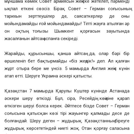
мұншама көмек Совет армиясын жеңіске жетелеп, пәрменді
ықпал еткені сөзсіз. Бірақ Совет – Герман соғысының
тарихын зерттеушілер де, саясаткерлер де оны
мойындамайды ғой мойындамайды! Тіпті жауға атылған әр
он оқтың тоғызы Шымкент қорғасын зауытында
жасалғанын айтсаң аспанға секіреді.
Жарайды, құрысыншы, қанша айтсаң да, олар бәрі бір
өршеленіп бет бақтырмайды «біз жеңдік!» деп. Ал қалған
жұрт отыра бере ме үнсіз. 5 мамырда Англия жеңіс күнін
атап өтті. Шеруге Украина әскері қатысты.
Қазақстан 7 мамырда Қарулы Күштер күнінде Астанада
әскери шеру өткізді. Бұл, сірә, Ресейдің көңіліне қарап
өткізген шеруі болса керек. Әйтпесе бізде Совет – Герман
соғысына қатысқан көзі тірі жауынгер қалмады десе де
болғандай. Шеру деген – жұдырық. Қазақстанның біреуге
жұдырық көрсететіндей ниеті жоқ. Отан қорғау саласына