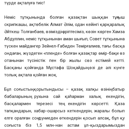
түрде ақталуға тиіс!
Неміс тұтқынында болған қазақтан шыққан тұңғыш
скрипкашы, ақтөбелік Алмат Әлім, одан кейінгі қарқаралық
Әйткеш Толғанбаев, өзіміздің әріптесіміз, көзін көрген Хамза
Абдуллин, неміс тұтқынынан аман шығып, Совет тұтқынына
түскен майдангер Зейнел-Ғабиден Темірғалиев, тағы басқа
ондаған, жүздеген «пленде» болған қазақтар өмір-бақи өз
отанынан түсіністік пен бір жылы сөз естімей кетті.
Басқаны қойғанда Мұстафа Шоқайдың өзі де әлі күнге
толық ақтала қойған жоқ.
Бұл соғыстың қорытындысы – қазақ халқы өзінің батыр
бабаларының рухына сай қаһарман халық екендігін,
басқалармен терезесі тең екендігін көрсетті. Қаза
тапқандарын, хабар-ошарсыз кеткендерін, жаралы болып
елге оралған соң дүниеден өткендерін қосып алсақ, бұл қу
соғыста біз 1,5 млн-нан астам ұл-қыздарымыздан