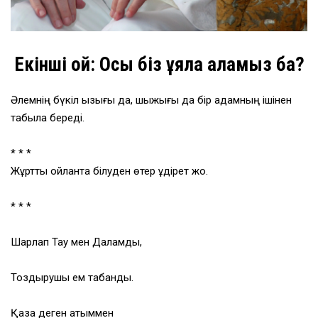
Екінші ой: Осы біз ұяла аламыз ба?
Әлемнің бүкіл қызығы да, шыжығы да бір адамның ішінен
табыла береді.
* * *
Жұртты ойланта білуден өтер құдірет жоқ.
* * *
Шарлап Тау мен Даламды,
Тоздырушы ем табанды.
Қазақ деген атыммен