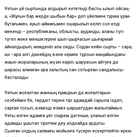
Ұятын үй сыртында қалдырып кететінді бастық қылып қойсаң-
ақ, «Жұғын бар жерде шыбын бар» деп үйелмені тұрмақ үрім-
бұтағымен, ауыл-аймағымен ошарылып келіп сол елді
мекенді – республиканы, облысты, ауданды, қаланы түп-
түгел жеке меншіктеріне шып-шырғасын шығармай
айналдырып, иемденіп ала қояды. Содан кейін сырты – сара,
іші –қара әлгі дөкейдің өзіне кірмек тұрсын маңайындағы
жақын-жораларының жүзін көріп, шаруасын айтуға да
шарасы қалмаған қара халықтың сан соқтырған сандалысы
басталады.
Ұятын жоғалтқан жанның ғұмырын да жоғалтарын
сезбейміз бе, төрдегі төрені тірі адамдай сарыла іздеп,
сарғая тосып, өзімізді өзіміз шаршатудан жалықпаймыз.
Ұяты өлген адамға ұят сіңірем дегенше, уланып өлген
адамды ұшықтап тірілтем деу әлдеқайда ардақты.
Сынған қолдың салмағы мойынға түсерін ескертпейтін еркін