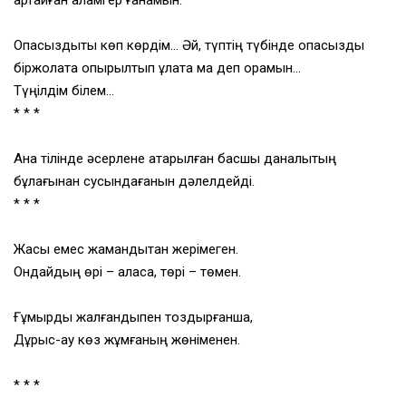
қартайған қаламгер ғанамын.
Опасыздықты көп көрдім… Әй, түптің түбінде опасыздық
біржолата опырылтып құлата ма деп қорқамын…
Түңілдім білем…
* * *
Ана тілінде әсерлене ақтарылған басшы даналықтың
бұлағынан сусындағанын дәлелдейді.
* * *
Жақсы емес жамандықтан жерімеген.
Ондайдың өрі – аласа, төрі – төмен.
Ғұмырды жалғандықпен тоздырғанша,
Дұрыс-ау көз жұмғаның жөніменен.
* * *