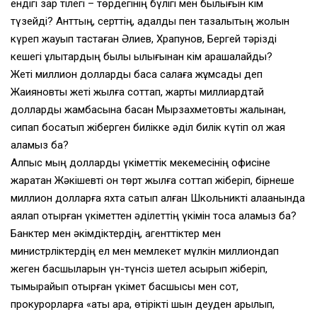
ендігі зар тілегі – төрдегінің бүлігі мен былығын кім
түзейді? Анттың, серттің, адалдық пен тазалықтың жолын
күреп жауып тастаған Әлиев, Храпунов, Бергей тәрізді
кешегі ұлықтардың былық қылығынан кім арашалайды?
Жеті миллион долларды басқа салаға жұмсады деп
Жақияновты жеті жылға соттап, жарты миллиардтай
долларды жамбасына басқан Мырзахметовты жалынан,
сипап босатып жіберген билікке әділ билік күтіп қол жая
аламыз ба?
Алпыс мың долларды үкіметтік мекемесінің офисіне
жаратқан Жәкішевті он төрт жылға соттап жіберіп, бірнеше
миллион долларға яхта сатып алған Школьникті алақанында
аялап отырған үкіметтен әділеттің үкімін тоса аламыз ба?
Банктер мен әкімдіктердің, агенттіктер мен
министрліктердің ел мен мемлекет мүлкін миллиондап
жеген басшыларын үн-түнсіз шетел асырып жіберіп,
тымырайып отырған үкімет басшысы мен сот,
прокурорларға «ақты қара, өтірікті шын деуден арылып,