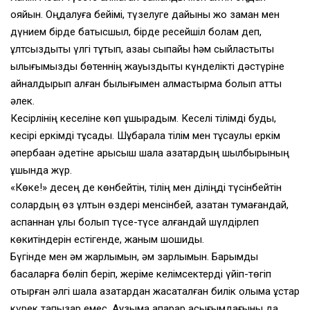
қояйын. Оңдалуға бейімі, түзелуге дайыны жоқ заман мен
дүнием бірде батысшыл, бірде ресейшіл болам деп,
ұлтсыздықты үлгі тұтып, қазақы сыпайы һәм сыйластықты
қылығымызды бөтеннің жауыздықты күнделікті дәстүріне
айналдырып алған былығымен алмастырмақ болып қатты
әлек.
Кесірлінің кеселіне көп ұшырадым. Кеселі тілімді буды,
кесірі еркімді тұсады. Шұбарала тілім мен тұсаулы еркім
әпербақан әдетіне қарысқыш шала қазақтардың шылбырының
ұшында жүр.
«Көке!» десең де көнбейтін, тілің мен діліңді түсінбейтін
солардың өз ұлтын өздері менсінбей, қазақтан тумағандай,
аспаннан ұлық болып түсе-түсе қалғандай шүлдірлеп
көкитіндерін естігенде, жаным шошиды.
Бүгінде мен әм жарлымын, әм зарлымын. Барымды
басқаларға бөліп беріп, жеріме келімсектерді үйіп-төгіп
отырған әлгі шала қазақтардан жасақталған билік қолыма ұстар
күрек тапқызар емес. Аузыма апарар қасығымдағыны да