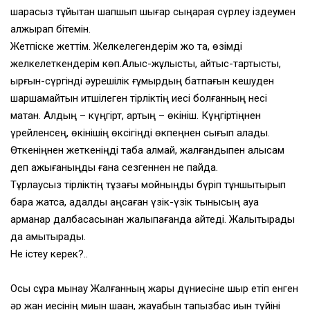
шарасыз тұйықтан шапшып шығар сыңараяқ сүрлеу іздеумен
қалжырап бітемін.
Жетпіске жеттім. Желкелегендерім жоқ та, өзімді
желкелеткендерім көп.Алыс-жұлысты, айтыс-тартысты,
қырғын-сүргінді әурешілік ғұмырдың батпағын кешуден
шаршамайтын итшілеген тірліктің иесі болғанның несі
мақтан. Алдың – күңгірт, артың – өкініш. Күңгіртіңнен
үрейленсең, өкінішің өксігіңді өкпеңнен сығып алады.
Өткеніңнен жеткеніңді таба алмай, жалғандықпен алысам
деп қажығаныңды ғана сезгеннен не пайда.
Тұрлаусыз тірліктің тұзағы мойныңды бүріп тұншықтырып
бара жатса, адалдық аңсаған үзік-үзік тынысың ауа
қарманар далбасасынан жалықпағанда қайтеді. Жалықтырады
да қамықтырады.
Не істеу керек?..
Осы сұрақ мынау Жалғанның жарық дүниесіне шыр етіп енген
әр жан иесінің миын шаққан, жауабын тапқызбас қиын түйіні