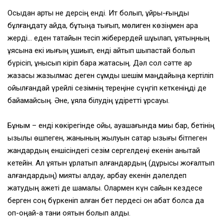
Осыдан артық не дерсің енді. Ит болып, құйры-ғыңды
бұлғаңдату қайда, бұтыңа тығып, мөлиген көзіңмен қара
жерді… еден тақтайын тесіп жіберердей шұқылап, ұятыңның
ұясына екі иығың қушиып, енді қайтып шықпастай болып
бүрісіп, құнысып кіріп бара жатасың. Дәл сол сәтте ар
жазасы жазылмас деген сұмдық шешім маңдайыңа кертіліп
ойылғандай үрейлі сезімнің тереңіне сүңгіп кеткеніңді де
байқамайсың. Әне, ұяла білудің құдіретті құрсауы.
Бұным – енді көкірегінде ойы, қауашағында миы бар, бетінің
қызылы өшпеген, жанының жылуын сақтар қызығы бітпеген
жандардың еншісіндегі сезім сергелдеңі екенін анықтай
кетейін. Ал ұятын ұрлатып алғандардың (дұрысы жоғалтып
алғандардың) мияты алдау, арбау екенін дәлелдеп
жатудың қажеті де шамалы. Олармен күн сайын кездесе
берген соң бүркеніп алған бет пердесі он қабат болса да
оп-оңай-ақ тани қоятын болып алдық.