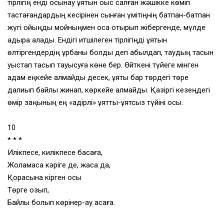
тірлігің енді осынау ұятын қоқыс салған жәшікке көміп
тастағандардың кесірінен сынған үмітіңнің батпан-батпан
жүгі ойыңды мойныңмен қоса отырып жібергенде, мүлде
адыра қалады. Ендігі итшілеген тірлігіңді ұятын
өлтіргендердің құрбаны болды деп қабылдап, таудың тасын
уыстап тасып тауысуға көне бер. Өйткені түйеге мінген
адам еңкейе алмайды десек, ұяты бар төрдегі төре
далиып байлық жинап, көркейе алмайды. Қазіргі кезеңдегі
өмір заңының ең «қадірлі» ұятты-ұятсыз түйіні осы.
10
* * *
Илікпесе, килікпесе басқаға,
Жоламаса кәріге де, жасқа да,
Қорасына кірген қоқсық
Төрге озып,
Байлық болып көрінер-ау қасқаға.