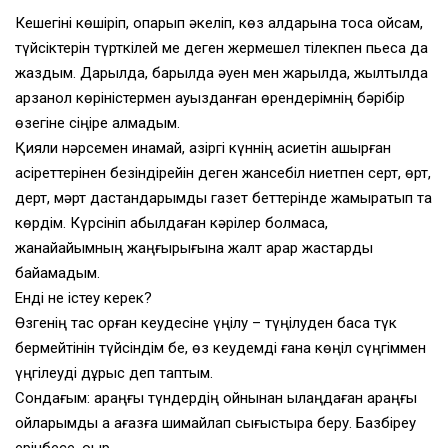
Кешегіні көшіріп, қопарып әкеліп, көз алдарына тоса қойсам,
түйсіктерін түрткілей ме деген жермешел тілекпен пьеса да
жаздым. Дарылдақ, барылдақ әуен мен жарқылдақ, жылтылдақ
арзанқол көріністермен ауызданған өрендерімнің бәрібір
өзегіне сіңіре алмадым.
Қияли нәрсемен қинамай, қазіргі күннің қасиетін қашырған
қасіретте­рінен безіндірейін деген жансебіл ниетпен серт, өрт,
дерт, мәрт дастандарым­ды газет беттерінде жамыратып та
көрдім. Күрсініп қабылдаған кәрілер бол­маса,
жанайқайымның жаңғырығына жалт қарар жастарды
байқамадым.
Енді не істеу керек?
Өзгенің тас қорған кеудесіне үңілу – түңілуден басқа түк
бермейтінін түйсіндім бе, өз кеудемді ғана көңіл сүңгіммен
үңгілеуді дұрыс деп таптым.
Сондағым: қараңғы түндердің қойнынан қылаңдаған қараңғы
ойларымды ақ қағазға шимайлап сығыстыра беру. Базбіреу