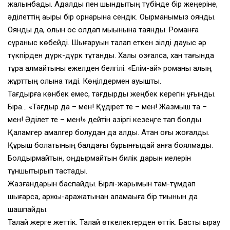
жалынбадық. Адалдық пен шындықтың түбінде бір жеңеріне,
әділеттің ақыры бір орнарына сендік. Оқырманымыз оянды.
Оянды да, қолын қос қолдап мықынына таянды. Романға
сұраныс көбейді. Шығаруын талап еткен зілді дауыс әр
түкпірден дүрк-дүрк тұтанды. Халық қозғалса, хан тағында
тұра алмайтыны ежелден белгілі. «Елім-ай» романы қалың
жұрттың қолына тиді. Көңілдермен қауышты.
Тағдырға көнбек емес, тағдырды жеңбек керегін ұғындық.
Бірақ… «Тағдыр да – мен! Құдірет те – мен! Жазмыш та –
мен! Әділет те – мен!» дейтін қазіргі кезеңге тап болдық.
Қаламгер амалгер болудан да қалды. Атқан оғы жоғалды.
Құрыш болатының балдағы бұрынғыдай қанға боялмады.
Болдырмайтын, оңдырмайтын билік дарын иелерін
тұншықтырып тастады.
Жазғандарын баспайды. Бірлі-жарымын там-тұмдап
шығарса, қаржы-қаражатынан қаламақыға бір тиынын да
шашпайды.
Талай жерге жеттік. Талай өткелектерден өттік. Басты қырау