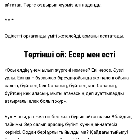
айтақтап, Төрге оздырып жүрміз әлі наданды.
* * *
Әділетті қорғағанды үміті жетелейді, арманы асқақтатады.
Төртінші ой: Есер мен есті
«Осы елдің үнем қылып жүргені немене? Екі нәрсе. Әуелі –
ұрлық. Екінші – бұзақылар біреудіңойында жоқ пәлені ойына
салып, бүйтсең бек боласың, бүйтсең көп боласың,
бүйтсең кек аласың, мықты атанасың деп ауқаттыларды
азғырғалы әлек болып жүр».
Бұл – осыдан жүз он бес жыл бұрын айтқан хакім Абайдың
пайымы. Зер салып қарасаң, бүгінгі күннің айнақатесіз
көрінісі. Содан бері ұрлық тыйылды ма? Қайдағы тыйылу!