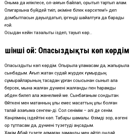
Оныма да илікпесе, қол-аяғын байлап, қорқытып тартып алам.
Олигархына бүйідей тиіп, әкіміне білек көрсетем!» деп
домбытпасын дауылдатып, іргеңді шайқалтуға да барады
ғой.
Осыдан кейін тазалықты іздеп, тауып көр…
Үшінші ой: Опасыздықты көп көрдім
Опасыздықты көп көрдім. Опырыла құламасам да, жапырыла
сынбадым. Ағып жатқан судай жүрдек ғұмырдың
сұмырайларының тасадан ұрған соққысынан сынып қала
берсек, мына жалған дүниені жалғандық пен һарамдық
әбден билеп ала жөнелмей ме. Сынбағаным сондықтан.
Өйткені мен мақтанның құлы емес мақсаттың ұлы болған
талай қазағыма сенгем-ді. Сол сенімім – әлі де сенім.
Көңілімнің іздейтіні көп. Табары шамалы. Өзімді зор, өзгені
қор тұтпасам да, дүниені түзетуді аңсадым.
Хакім Абай түзете алмаған заманды мен қайтіп оңдай