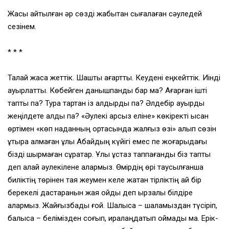
Жақсы айтылған әр сөзді жабықтан сығалаған сәуледей
сезінем.
* * *
Талай жасқа жеттік. Шашты ағарттық. Кеудені еңкейттік. Иінді
ауыр­латтық. Көбейген данышпандық бар ма? Ағарған ішті
таптық па? Тура тартқан із қалдырдық па? Әлдебір ауырды
жеңілдете алдық па? «Әулекі арсыз еліне» көкіректі қысқан
өртімен «көп наданның ортасында жалғыз өзі» қалып сөзін
ұқтыра алмаған ұлы Абайдың күйігі емес пе жоғарыдағы
бізді шырмаған сұрақтар. Ұлы ұстаз таппағанды біз таптық
деп қалай әулекілене алармыз. Өмірдің өрі таусылғанша
биліктің төрінен таяқ жеумен келе жатқан тірліктің қай бір
берекелі дастарқанын жая қойдық деп ырзалық білдіре
алармыз. Жайғызбады ғой. Шалқысақ – шалқамыздан түсіріп,
балқысақ – белімізден соғып, қиралаңдатып қоймады ма. Ерік-