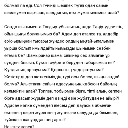
болмап па еді. Сол түйінді шешпек түгілі одан сайын
шиелеумен шар-шап, шалдығып, көз жұматынымыз қалай?
Сонда шынымен-ақ Тағдыр-құбыжықтың әлде Тәңір-құдіреттің
ойыншығы болғанымыз ба? Адам деп аталсақ та, әлдебір
ерік-ырқыңнан тысқары жүндес қолдың ыңғай-ықпалымен
қуыршақ болып қимылдайтынымызды шынымен сезбей
өтеміз бе? Шамырқанар шама, сілкінер сес қалмаған құр
сүлдені бықсып, бүксіп сүйрете беруден табарымыз не?
Құлдықтың қорлауы ма? Қорлықтың құлдыратуы ма?
Жетістірді деп жеткеніміздің түрі осы болса, шыңы қандай
болмақ? Алыстаған сайын адасуыңның көбеюін байқағың
келмейтіні қалай? Топпен, тобырмен бірге, тіпті қалың көппен
бірге адасып жүрмін деп өзіңді өзің жұбатудан не қайыр?!
Адасқан көпке сүмеңдеп ілесем деп дауасыз қабынған
өкпеңнің шерін жүрегіңнің жүгінісіне салуды да білмесең,
түйсіксіз жануардан нең артық?
Не істеу керек?