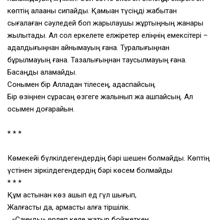
көптің алақаны сипайды. Қамыққан түсіңді жабықтан
сығалаған сәуледей боп жарылқаушы жұртыңның жанары
жылытады. Ал сол еркелете елжіретер еліңнің емексітері –
адалдығыңнан айнымауың ғана. Туралығыңнан
бұрылмауың ғана. Тазалы­ғыңнан таусылмауың ғана.
Басқаңды қаламайды.
Сонымен бір Алладан тілесең, адаспайсың.
Бір өзіңнен сұрасаң өзгеге жалынып жақ ашпайсың. Ал
осымен доғарайын.
* * *
Көмекейі бүлкілдегендердің бәрі шешен болмайды. Көптің
үстінен зіркілдегендердің бәрі көсем болмайды
* * *
Құм астынан көз ашып ед гүл шығып,
Жалғасты да, армасты алға тіршілік.
…«Саинды» өрлеп келе жатыр бойжеткен