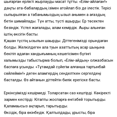
шығарған ерлікті жырлауды мақсат тұттық. «Елім-айлаған!»
даңқты ата-бабалардың ізімен атойлап біз де ілестік. Терісі
сыпырылған ақ табанымыздың қызыл қанымен ақ қағаздың
бетін шимайладық. Түн қаттық, түсті қашырдық. Ер төсектен
безіндік. Үстел жағаладық, қалам кемірдік. Ақыры алқынған
іштің өксігін бастық.
Қашқан түстің қызылын шақырдық. Діттегенімізді орындаған
болдық. Желкілдеген ала туын азаттықтың асқар шыңына
бекітіп қадаған хандығым­ның кешегісімен бүгінгі
халқымызды табыстырмақ болып, «Елім-айдың» қолжазбасын
баспаға ұсындық. «Тұтамдай сүйегім қалғанша тартынбай
сөйлеймін!» деген қаламгердің сенделткен сергелдеңі
басталды. Өз айтқанын діттейтін билік ерегіске басты.
Еркінсуімізді кешірмеді. Толарсақтан саз кештірді. Көкіректі
зармен кестірді. Кітапты жоспарға енгізбей торықтырды.
Қаламақысыз қаңтарып, тарықтырды.
Өксідік, бірақ өкінбедік. Қалтылдадық, құрыстық, бірақ