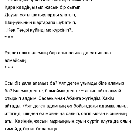
Қара көздің қызыл жасын бір сығып.
Дауыл соқты шатырларды құлатып,
Шаң-құйынын шартарапқа шұбатып,
…Көк Тәңірі күйінді ме күрсініп?..
* * *
Әділеттілікті әлемнің бар қазынасына да сатып ала
алмайсың.
* * *
Осы біз ұяла аламыз ба? Ұят деген ұғымды біле аламыз
ба? Білеміз деп те, білмейміз деп те – ашып айта алмай
отырып қалдым. Сасқанымнан Абайға жүгіндім. Хакім
айтады: «Ұят деген адамның өз бойындағы адамшылығы,
иттігіңді ішіңнен өз мойныңа салып, сөгіп қылған қысымның
аты. Көзіңнің жасын, мұрныңның суын сүртіп алуға да қолың
тимейді, бір ит боласың».