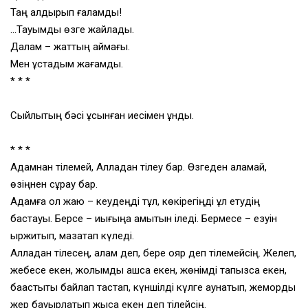
Таң қалдырып ғаламды!
…Тауымды өзге жайлады.
Далам – жаттың аймағы.
Мен ұстадым жағамды.
* * *
Сыйлықтың бәсі ұсынған иесімен құнды.
* * *
Адамнан тілемей, Алладан тілеу бар. Өзгеден қаламай,
өзіңнен сұрау бар.
Адамға қол жаю – кеудеңді тұл, көкірегіңді құл етудің
бастауы. Берсе – иығыңа қамытын іледі. Бермесе – езуін
ыржитып, мазақтап күледі.
Алладан тілесең, алам деп, бере қояр деп тілемейсің. Желеп,
жебесе екен, жолымды ашса екен, жөнімді тапқызса екен,
бақастықты байлап тастап, күншілді күлге аунатып, жемқорды
жер бауырлатып жықса екен деп тілейсің.