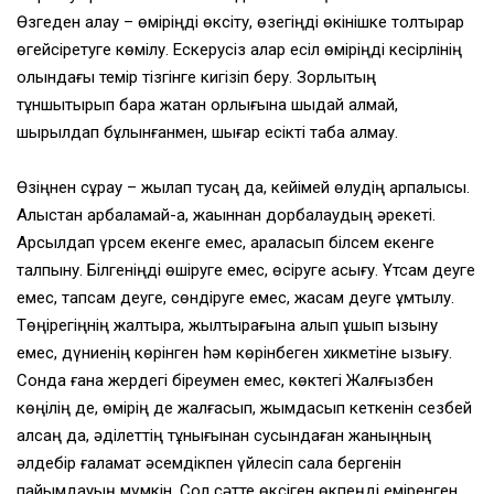
Өзгеден қалау – өміріңді өксіту, өзегіңді өкінішке толтырар
өгейсіретуге көмілу. Ескерусіз қалар есіл өміріңді кесірлінің
қолындағы темір тізгінге кигізіп беру. Зорлықтың
тұншықтырып бара жатқан қорлығына шыдай алмай,
шырылдап бұлқынғанмен, шығар есікті таба алмау.
Өзіңнен сұрау – жылап тусаң да, кейімей өлудің арпалысы.
Алыстан арбаламай-ақ, жақыннан дорбалаудың әрекеті.
Арсылдап үрсем екенге емес, араласып білсем екенге
талпыну. Білгеніңді өшіруге емес, өсіруге асығу. Ұтсам деуге
емес, тапсам деуге, сөндіруге емес, жақсам деуге ұмтылу.
Төңірегіңнің жалтырақ, жылтырағына алып ұшып қызыну
емес, дүниенің көрінген һәм көрінбеген хикметіне қызығу.
Сонда ғана жердегі біреумен емес, көктегі Жалғызбен
көңілің де, өмірің де жалғасып, жымдасып кеткенін сезбей
қалсаң да, әділеттің тұнығынан сусындаған жаныңның
әлдебір ғаламат әсемдікпен үйлесіп сала бергенін
пайымдауың мүмкін. Сол сәтте өксіген өкпеңді еміренген