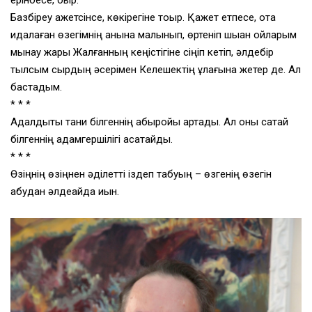
ерінбесе, оқыр.
Базбіреу қажетсінсе, көкірегіне тоқыр. Қажет етпесе, ота
қидалаған өзегімнің қанына малынып, өртеніп шыққан ойларым
мынау жарық Жалғанның кеңістігіне сіңіп кетіп, әлдебір
тылсым сырдың әсерімен Келешектің құлағына жетер де. Ал
бастадым.
* * *
Адалдықты тани білгеннің абыройы артады. Ал оны сақтай
білгеннің адамгершілігі асқақтайды.
* * *
Өзіңнің өзіңнен әділетті іздеп табуың – өзгенің өзегін
қабудан әлдеқайда қиын.