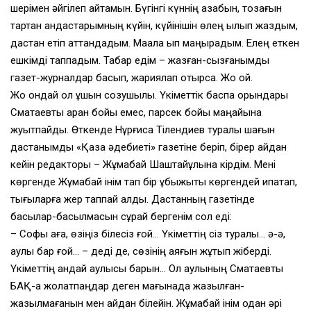
шерімен әйгілеп айтамын. Бүгінгі күннің азабын, тозағын
тартқан қандастарымның күйін, күйінішін өлең қылып жаздым,
дастан етіп аттандадым. Мақала қып маңырадым. Елең еткен
ешкімді таппадым. Табар едім – жазған-сызғанымды
газет-журналдар басып, жариялап отырса. Жоқ қой.
Жоқ ондай қол ұшын созушылық. Үкіметтік баспа орындары
Сматаевты арқан бойы емес, парсек бойы маңайына
жуытпайды. Өткенде Нұрғиса Тілендиев туралы шағын
дастанымды «Қазақ әдебиеті» газетіне беріп, бірер айдан
кейін редакторы – Жұмабай Шаштайұлына кірдім. Мені
көргенде Жұмабай інім тап бір құбыжықты көргендей қипақтап,
тығыларға жер таппай қалды. Дастанның газетінде
басылар-басылмасын сұрай бергенім сол еді:
– Софы аға, өзіңіз білесіз ғой… Үкіметтің сіз туралы… ә-ә,
қаулы бар ғой… – деді де, сөзінің аяғын жұтып жіберді.
Үкіметтің қандай қаулысы барын… Ол қаулының Сматаевты
БАҚ-қа жолатпаңдар деген мағынада жазылған-
жазылмағанын мен қайдан білейін. Жұмабай інім одан әрі