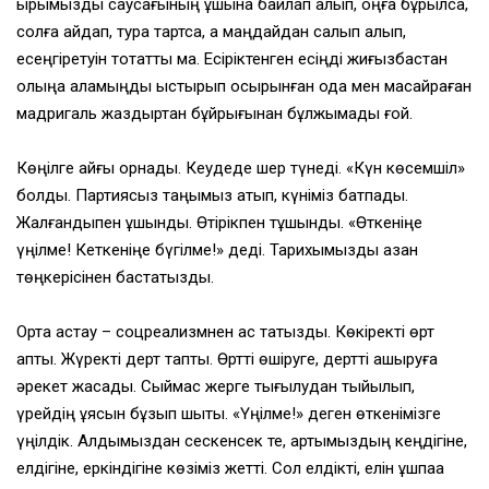
ырқымызды саусағының ұшына байлап алып, оңға бұрылсақ,
солға айдап, тура тартсақ, қақ маңдайдан салып қалып,
есеңгіретуін тоқтатты ма. Есіріктенген есіңді жиғызбастан
қолыңа қаламыңды қыстырып осқырынған ода мен масайраған
мадригаль жаздыртқан бұйрығынан бұлжымады ғой.
Көңілге қайғы орнады. Кеудеде шер түнеді. «Күн көсемшіл»
болдық. Партиясыз таңымыз атып, күніміз батпады.
Жалғандықпен ұшындық. Өтірікпен тұшындық. «Өткеніңе
үңілме! Кеткеніңе бүгілме!» деді. Тарихымызды қазан
төңкерісінен бастатқызды.
Ортақ астау – соцреализмнен ас татқызды. Көкіректі өрт
қапты. Жүректі дерт тапты. Өртті өшіруге, дертті қашыруға
әрекет жасадық. Сыймас жерге тығылудан тыйылып,
үрейдің ұясын бұзып шықтық. «Үңілме!» деген өткенімізге
үңілдік. Алдымыздан сескенсек те, артымыздың кеңдігіне,
елдігіне, еркіндігіне көзіміз жетті. Сол елдікті, елін ұшпаққа