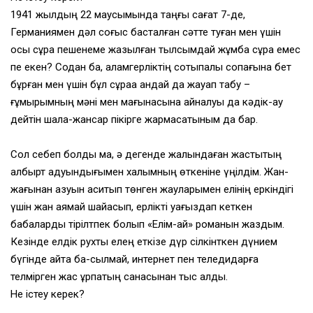
1941 жылдың 22 маусымында таңғы сағат 7-де,
Германиямен дәл соғыс басталған сәтте туған мен үшін
осы сұрақ пешенеме жазылған тылсымдай жұмбақ сұрақ емес
пе екен? Содан ба, қаламгерліктің соқтықпалы соқпағына бет
бұрған мен үшін бұл сұраққа қандай да жауап табу –
ғұмырымның мәні мен мағынасына айналуы да кәдік-ау
дейтін шала-жансар пікірге жармасатыным да бар.
Сол себеп болды ма, ә дегенде жалындаған жастықтың
албырт адуынды­ғымен халқымның өткеніне үңілдім. Жан-
жағынан азуын ақситып төнген жауларымен елінің еркіндігі
үшін жан аямай шайқасып, ерлікті уағыздап кеткен
бабаларды тірілтпек болып «Елім-ай» романын жаздым.
Кезінде елдік рухты елең еткізе дүр сілкінткен дүнием
бүгінде қайта ба-сылмай, интернет пен теледидарға
телмірген жас ұрпақтың санасынан тыс қалды.
Не істеу керек?