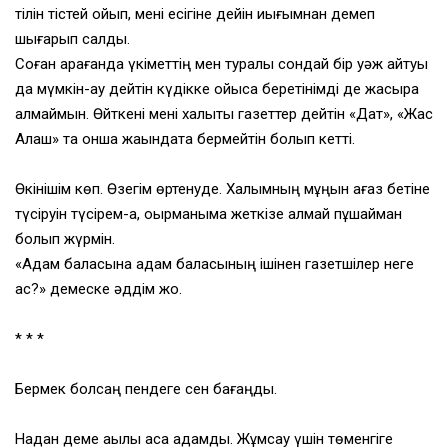
тілін тістей қойып, мені есігіне дейін иығымнан демеп
шығарып салды.
Соған қарағанда үкіметтің мен туралы сондай бір уәж айтуы
да мүмкін-ау дейтін күдікке ойыса беретінімді де жасыра
алмаймын. Өйткені мені халықтық газеттер дейтін «Дат», «Жас
Алаш» та онша жақындата бермейтін болып кетті.
Өкінішім көп. Өзегім өртенуде. Халқымның мұңын қағаз бетіне
түсіруін түсірем-ақ, оқырманыма жеткізе алмай пұшайман
болып жүрмін.
«Адам баласына адам баласының ішінен газетшілер неге
қас?» демеске әддім жоқ.
* * *
Бермек болсаң пендеге сен бағаңды.
Надан деме ақылы асқақ адамды. Жұмсау үшін төменгіге