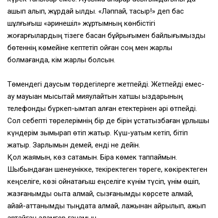
қақшып алып, жұрдай қылды. «Ләппай, тақсыр!» деп бас
шұлғығыш «әринешіл» жұртымның көнбістігі
жоғарғылардың тізеге басқан бұйрығымен байлығымызды
бөтеннің көмейіне кептетіп қойған соң мен жарлы
болмағанда, кім жарлы болсын.
Төмендегі даусым төрдегілерге жетпейді. Жетпейді емес-
ау мауыққан мысықтай мияулайтын хатшы қыздарының
телефонды бүркеп-қымтап алған етектерінен әрі өтпейді.
Сол себепті төрелерімнің бір де бірін ұстатқызбаған ұрлықшы
күндерім зымырап өтіп жатыр. Күш-қуатым кетіп, бітіп
жатыр. Зарлымын демей, енді не дейін.
Қол жаямын, көз сатамын. Бірақ көмек таппаймын.
Шыбындаған шенеунікке, текіректеген төреге, көкіректеген
кеңселіге, көзі ойнақтағыш еңселіге күнім түсіп, үнім өшіп,
жазғанымды оқыта алмай, сызғанымды көрсете алмай,
айқай-аттанымды тыңдата алмай, лажынан айрылып, қажып