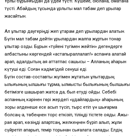
Ұрлық бұрынғыдан да үдей түсті. Күшейе, қоюлана, қомақтана
түсті. Абайдың тұсында ұрлықты мал табам деп ұрылар
жасайтын.
Ал ұлықтар даугеріңді жеп құтқарам деп ұрылардан алатын.
Бүгін мал табам дейтін ұрылардан жалпақ жұртын тонар
ұлықтар озды. Бұрын «түйені түгімен жейтін» дегендерге
албастыны көргендей «астапыраллалап!» аспанға алақтай
қарап, адалдықтың аяқ аттатпас сақшысы – Алланың қаһарын
күтуші еді. Соған кәдімгідей сенуші еді.
Бүгін состав-составты жүгімен жұтатын ұлықтардың
қылығының қылшығы тұрмақ, қылмысты былығының былшығы
бетімізге шашырап жатса да, былқ етуді қойдық. Себебі
аспанның кәрінен гөрі жердегі «құдайлардың» қаһарының
зоры әлденеше есе асып түсіп, тырс етіп үн шығармақ
болсаң-ақ, төбеңнен торс еткізіп, тіліңді тістете қояды. Ажы-
рая қарап, көзіңді алартсаң, желкеңнен бүріп алып, жұлқи
сүйретіп апарып, темір торынан сығалата салады. Елдің