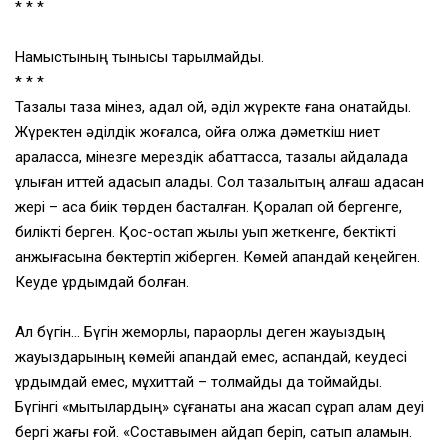
* * *
Намыстының тынысы тарылмайды.
* * *
Тазалық таза мінез, адал ой, әділ жүректе ғана қонақтайды.
Жүректен әділдік жоғалса, ойға олжа дәметкіш ниет
араласса, мінезге мерездік қабаттасса, тазалық айдалада
ұлыған иттей адасып қалады. Сол тазалықтың алғаш адасқан
жері – аса биік төрден басталған. Қоралап қой бергенге,
билікті берген. Қос-қостап жылқы қуып жеткенге, бектікті
қанжығасына бөктертіп жіберген. Көмей апандай кеңейген.
Кеуде құрдымдай болған.
Ал бүгін… Бүгін жемқорлық, парақорлық деген жауыздың
жауыздарының көмейі апандай емес, аспандай, кеудесі
құрдымдай емес, мұхиттай – толмайды да тоймайды.
Бүгінгі «мықтылардың» сұғанақтық қана жасап сұрап алам деуі
бергі жағы ғой. «Составымен айдап беріп, сатып аламын.