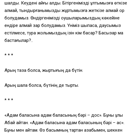
шалды. Кеудені қайғы алды. Бітіргенімізді ұлтымызға өткізе
алмай, тындырғанымызды жұртымызға жеткізе алмай қор
болудамыз. Өндіргенімізді оқушыларымыздың көкейіне
ендіре алмай зар болудамыз. Үніміз шықпаса, даусымыз
естілмесе, тура жолымыздың ізін кім басар? Басқызар ма
бастағылар?..
* * *
Арың таза болса, жыртығың да бүтін.
Арың шала болса, бүтінің де тыртық.
* * *
«Адам баласына адам баласының бәрі – дос». Бұны ұлы
Абай айтқан. «Адам баласына адам баласының бәрі – қас».
Бұны мен айтам. Өз басымның тартқан азабымен, шеккен