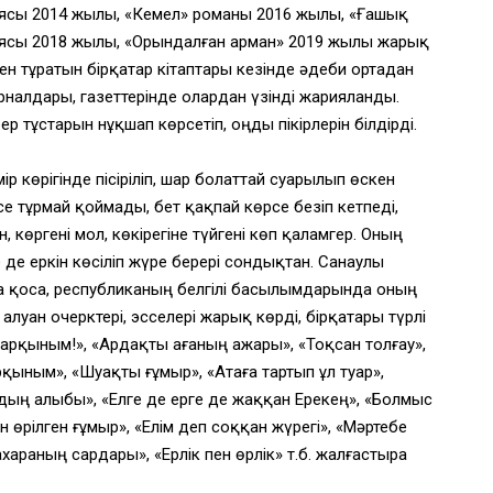
аясы 2014 жылы, «Кемел» романы 2016 жылы, «Ғашық
иясы 2018 жылы, «Орындалған арман» 2019 жылы жарық
ден тұратын бірқатар кітаптары кезінде әдеби ортадан
рналдары, газеттерінде олардан үзінді жарияланды.
ер тұстарын нұқшап көрсетіп, оңды пікірлерін білдірді.
көрігінде пісіріліп, шар болаттай суарылып өскен
се тұрмай қоймады, бет қақпай көрсе безіп кетпеді,
 көргені мол, көкірегіне түйгені көп қаламгер. Оның
де еркін көсіліп жүре берері сондықтан. Санаулы
а қоса, республиканың белгілі басылымдарында оның
луан очерктері, эсселері жарық көрді, бірқатары түрлі
 жарқыным!», «Ардақты ағаның ажары», «Тоқсан толғау»,
рқыным», «Шуақты ғұмыр», «Атаға тартып ұл туар»,
дың алыбы», «Елге де ерге де жаққан Ерекең», «Болмыс
н өрілген ғұмыр», «Елім деп соққан жүрегі», «Мәртебе
хараның сардары», «Ерлік пен өрлік» т.б. жалғастыра