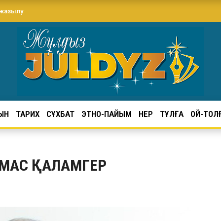
 жазылу
ЫН
ТАРИХ
СҰХБАТ
ЭТНО-ПАЙЫМ
ӨНЕР
ТҰЛҒА
ОЙ-ТОЛ
ЖЫМАС ҚАЛАМГЕР