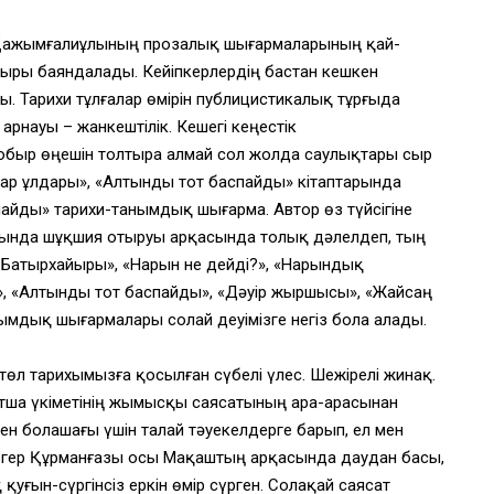
р Қажымғалиұлының прозалық шығармаларының қай-
ыры баяндалады. Кейіпкерлердің бастан кешкен
. Тарихи тұлғалар өмірін публицистикалық тұрғыда
арнауы – жанкештілік. Кешегі кеңестік
быр өңешін толтыра алмай сол жолда саулықтары сыр
нар ұлдары», «Алтынды тот баспайды» кітаптарында
айды» тарихи-танымдық шығарма. Автор өз түйсігіне
арында шұқшия отыруы арқасында толық дәлелдеп, тың
 Батырхайыры», «Нарын не дейді?», «Нарындық
, «Алтынды тот баспайды», «Дәуір жыршысы», «Жайсаң
нымдық шығармалары солай деуімізге негіз бола алады.
өл тарихымызға қосылған сүбелі үлес. Шежірелі жинақ.
тша үкіметінің жымысқы саясатының ара-арасынан
н болашағы үшін талай тәуекелдерге барып, ел мен
азгер Құрманғазы осы Мақаштың арқасында даудан басы,
қуғын-сүргінсіз еркін өмір сүрген. Солақай саясат