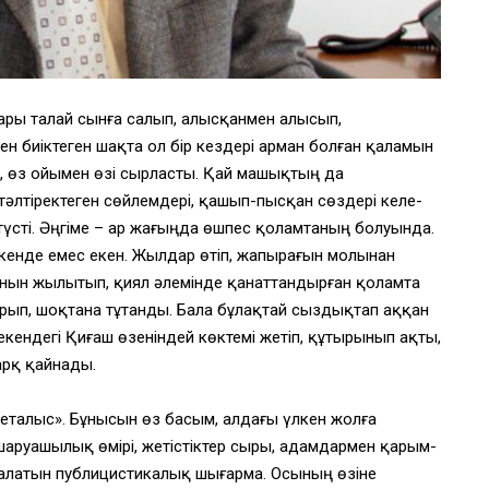
ры талай сынға салып, алысқанмен алысып,
 биіктеген шақта ол бір кездері арман болған қаламын
п, өз ойымен өзі сырласты. Қай машықтың да
 тәлтіректеген сөйлемдері, қашып-пысқан сөздері келе-
түсті. Әңгіме – ар жағыңда өшпес қоламтаның болуында.
н кенде емес екен. Жылдар өтіп, жапырағын молынан
жанын жылытып, қиял әлемінде қанаттандырған қоламта
зарып, шоқтана тұтанды. Бала бұлақтай сыздықтап аққан
кендегі Қиғаш өзеніндей көктемі жетіп, құтырынып ақты,
арқ қайнады.
еталыс». Бұнысын өз басым, алдағы үлкен жолға
н шаруашылық өмірі, жетістіктер сыры, адамдармен қарым-
ндалатын публицистикалық шығарма. Осының өзіне