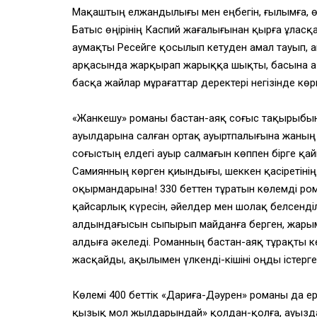
Мақаштың елжандылығы мен еңбегін, ғылымға, өн
Батыс өңірінің Каспий жағалығынан қырға ұласқ
аумақты Ресейге қосылып кетуден амал тауып, а
арқасында жарқырап жарыққа шықты, басына а
басқа жайлар мұрағаттар деректері негізінде кө
«Жанкешу» романы бастан-аяқ соғыс тақырыбын 
ауылдарына салған ортақ ауыртпалығына жаның кү
соғыстың елдегі ауыр салмағын көппен бірге қай
Самиянның көрген қиындығы, шеккен қасіретінің 
оқырмандарына! 330 беттен тұратын көлемді ро
қайсарлық күресін, әйелдер мен шолақ белсенді
алдындағысын сыпырып майданға берген, жарым к
алдыға әкеледі. Романның бастан-аяқ тұрақты ке
жасқайды, ақылымен үлкенді-кішіні оңды істерг
Көлемі 400 беттік «Дариға-Дәурен» романы да ер
қызық мол жылдарындай» қолдан-қолға, ауызда