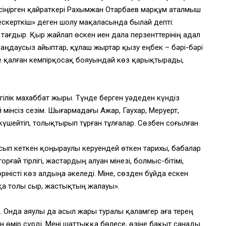
 сіңірген қайраткері Рахымжан Отарбаев марқұм аталмыш
ескерткіш» деген шолу мақаласында былай депті:
 тағдыр. Қыр жайлап өскен иен дала перзенттерінің адал
 аңдаусыз айыптар, құлаш жыртар қызу еңбек – бәрі-бәрі
е қалған кемпірқосақ бояуындай көз қарықтырады,
гілік махаббат жыры. Түнде берген уәдеден күндіз
й мінсіз сезім. Шығармадағы Ажар, Гаухар, Меруерт,
 күшейтіп, толықтырып тұрған тұлғалар. Сөзбен соғылған
ып кеткен қоңыраулы керуендей өткен тарихы, бабалар
орғай тірлігі, жастардың алуан мінезі, болмыс-бітімі,
ріністі көз алдыңа әкеледі. Міне, сөзден бұйда ескен
қа толы сыр, жастықтың жалауы».
. Онда аяулы да асыл жары туралы қаламгер аға терең
н өмір сүрді. Мені шаттыққа бөлесе, өзіне бақыт санады