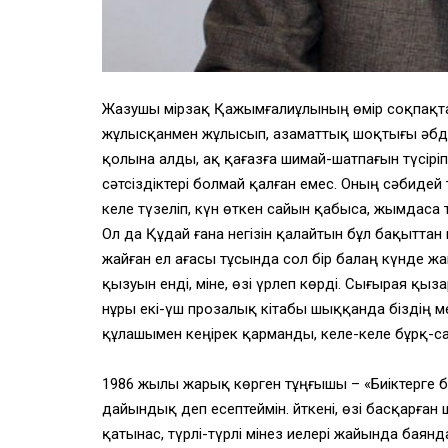
Жазушы Өмірзақ Қажымғалиұлының өмір соқпақта
жұлысқанмен жұлысып, азаматтық шоқтығы әбден
қолына алды, ақ қағазға шимай-шатпағын түсірі
сәтсіздіктері болмай қалған емес. Оның сәбидей
келе түзеліп, күн өткен сайын қабыса, жымдаса 
Ол да Құдай ғана негізін қалайтын бұл бақытта
жайған ел ағасы тұсында сол бір балаң күнде 
қызуын енді, міне, өзі үрлеп көрді. Сығырая қы
нұры екі-үш прозалық кітабы шыққанда біздің ме
құлашымен кеңірек қарманды, келе-келе бұрқ-с
1986 жылы жарық көрген тұңғышы – «Биіктерге б
дайындық деп есептеймін. Өйткені, өзі басқарға
қатынас, түрлі-түрлі мінез иелері жайында бая