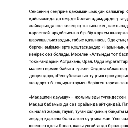
Сексеннің сеңгіріне қажымай шыққан қаламге
қайсысында да өмірде болған адамдардың тағд
жайларында сол кезеңнің тынысы кең қамтылады
көрсетпей, әрқайсысына бір-бір көркем шығарма 
шаруашылықтардың табыс қазынасы, Одақтың о
берген, өмірмен ерте қоштасқандар «Нарынның 
кеңірек сөз болады. Мәселен «Алтынды тот басп
тоқығандарын Астрахань, Орал, Орда мұрағатт
мәліметтермен байыта түскен. Ондағы «Алаштың
дворяндар», «Республиканың тұңғыш прокуроры»
жандар» т.б. тақырыптармен берілген тарихи-та
«Мақашпен қауышу» – жоғымызды түгендескен, т
Мақаш бабамыз да сөз орайында айтқандай, Па
сыналап жарық тауып, туған халқының бақыты ме
жердің қорғаны бола алған сұңғыла жан. Ұлы с
кісеннен қолы босап, жасы ұлғайғанда біразырақ 