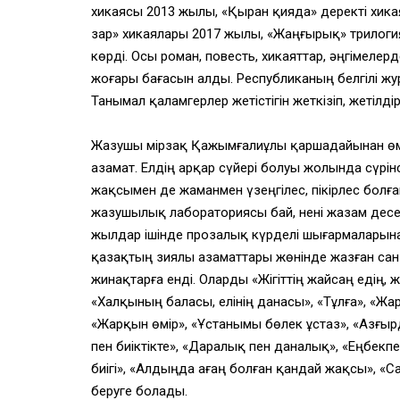
хикаясы 2013 жылы, «Қыран қияда» деректі хик
зар» хикаялары 2017 жылы, «Жаңғырық» трилог
көрді. Осы роман, повесть, хикаяттар, әңгімелер
жоғары бағасын алды. Республиканың белгілі жу
Танымал қаламгерлер жетістігін жеткізіп, жетілдір
Жазушы Өмірзақ Қажымғалиұлы қаршадайынан өмір 
азамат. Елдің арқар сүйері болуы жолында сүрін
жақсымен де жаманмен үзеңгілес, пікірлес болған,
жазушылық лабораториясы бай, нені жазам десе 
жылдар ішінде прозалық күрделі шығармаларын
қазақтың зиялы азаматтары жөнінде жазған сан а
жинақтарға енді. Оларды «Жігіттің жайсаң едің,
«Халқының баласы, елінің данасы», «Тұлға», «Жа
«Жарқын өмір», «Ұстанымы бөлек ұстаз», «Азғыр
пен биіктікте», «Даралық пен даналық», «Еңбекпе
биігі», «Алдыңда ағаң болған қандай жақсы», «Са
беруге болады.