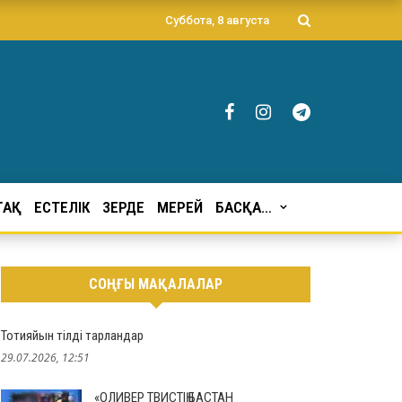
Суббота, 8 августа
ҒАҚ
ЕСТЕЛІК
ЗЕРДЕ
МЕРЕЙ
БАСҚА…
СОҢҒЫ МАҚАЛАЛАР
Тотияйын тілді тарландар
29.07.2026, 12:51
«ОЛИВЕР ТВИСТІҢ БАСТАН