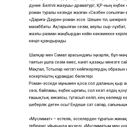
дүние. Белгілі жазушы-драматург, ҚР-ның еңбек
роман туралы кезінде жазған «Сөзбен соғылған 
«Дариға-Дәурен-роман эссе. Шешен тіл, шежірелі
махаббаты. Ақтарылған сезім, аяулы сыр-сұхбат,
жазғы рахман жаңбырдан кейін көкжиекке керіл
көңіл қуандырады.
Шалқар мен Самал арасындағы іңкәрлік, бұл-мәң
таятын ұшпа сезім емес, кәнігі қазақы мінезге са
Мақпал, Тотылар негізгі кейіпкерлердің образын
ескерткіштің құрамдас бөліктері.
Роман-эсседе мұнымен қоса сол даланың қыр ас
сөзі, байламы, еңбек ырғағы, сол кезгі елдің қоңт
ғашықтық хикаясы, тұтасып келіп, кең көлемді кө
шеберлік деген осы! Ендеше сәт сапар, сағыныш
«Мүслимат» – естелік, эсселерден тұратын жинақ
тебіреніс ұйығында жүзеді. «Мүслиматым мен үші