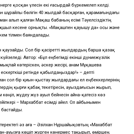
ерге қосқан үлесін екі ғасырдай бүркемелеп келді.
ан шұрайлы бөлігін 40 жылдай басқарған, қарамағындағы
ман алып қалған Мақаш бабаның есімі Тәуелсіздіктің
қшыл кесене орнықты. «Мақашпен қауышу да» осы және
ркем тілмен баяндалады.
қаузайды. Сол бір қасіретті жылдардың барша қазақ
йзеледі. Автор: «Бұл еңбегімді екінші дүниежүзілік
мықпай көтеріскен, әскер жесірі, анам Мұқашева
ескерткіші ретінде қабылдаңыздар!» – депті
ман сол бір қиын-қыстау жылдардағы ел еңбеккерлерінің
лердің қырғи қабақ текетіресін, ауыздағысын жырып,
өңіл, жүдеу жүз ауыл бейнесін айна-қатесіз көз
йіпкері – Мархаббат есімді әйел. Ол айбынымен
е бастайды.
теректегі әз аға – Әзілхан Нұршайықовтың «Махаббат
н-ауызға көшіп жүрген көнермес тақырып, өміршең