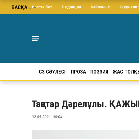
БАСҚА…
Басты бет
Редакция
Байланыс
Журналға
СӨЗ СӘУЛЕСІ
ПРОЗА
ПОЭЗИЯ
ЖАС ТОЛҚ
Таңатар Дәрелұлы. ҚА
02.05.2021, 00:04