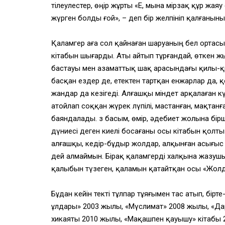
тілеулестер, өңір жұрты «Е, мына Өмірзақ құр жая
жүрген болды ғой», – деп бір желпініп қалғанының
Қаламгер аға сол қайнаған шаруаның бел орта
кітабын шығарды. Аты айтып тұрғандай, өткен ж
бастауы мен азаматтық шақ арасындағы қилы-қи
басқан ездер де, етектен тартқан енжарлар да,
жандар да кезігеді. Алғашқы міндет арқалаған кү
атойлап соққан жүрек лүпілі, мастанған, мақтанға
баяндалады. Өз басым, өмір, әдебиет жолына бір
дүниесі деген киелі босағаны осы кітабын қолт
алғашқы, кедір-бұдыр жолдар, алқынған асығыс 
дей алмаймын. Бірақ қаламгерді халқына жазушы
қалыбын түзеген, қаламын қатайтқан осы «Жолд
Бұдан кейін текті тұлпар тұяғымен тас атып, бірт
ұлдары» 2003 жылы, «Мүслимат» 2008 жылы, «Да
хикаяты 2010 жылы, «Мақашпен қауышу» кітабы 