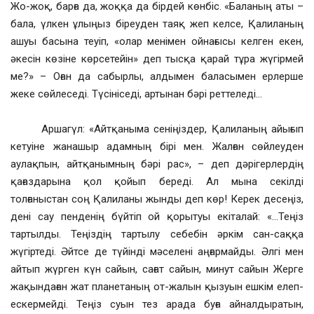
Жо-жоқ, барға да, жоққа да бірдей көнбіс. «Баланың аты –
бала, үлкен ұлыңыз біреуден таяқ жеп келсе, Қалиланың
ашуы басына теуіп, «олар менімен ойнағысы келген екен,
әкесін көзіне көрсетейін» деп тысқа қарай тұра жүгірмей
ме?» – Оған да сабырлы, алдымен баласымен ерлерше
жеке сөйлеседі. Түсініседі, артынан бәрі реттеледі…
Аршагүл: «Айтқаныма сеніңіздер, Қалиланың айығып
кетуіне жанашыр адамның бірі мен. Жалған сөйлеуден
аулақпын, айтқанымның бәрі рас», – деп дәрігерлердің
қағаздарына қол қойып береді. Ал мына секілді
толғаныстан соң Қалиланы жынды деп көр! Керек десеңіз,
дені сау пенденің бүйтіп ой қорытуы екіталай: «…Теңіз
тартылды. Теңіздің тартылу себебін әркім сан-саққа
жүгіртеді. Әйтсе де түйінді мәселені аңғармайды. Әлгі мен
айтып жүрген күн сайын, сағат сайын, минут сайын Жерге
жақындаған жат планетаның от-жалын қызуын ешкім елеп-
ескермейді. Теңіз суын тез арада буға айналдыратын,