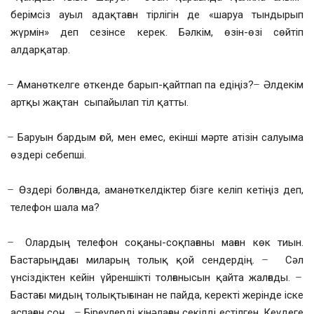
берімсіз ауыл адақтаған тірлігін де «шаруа тындырып
жүрмін» деп сезінсе керек. Бәлкім, өзін-өзі сөйтіп
алдарқатар.
̶ Аманөткелге өткенде барып-қайтпап па едіңіз? ̶ Әлдекім
артқы жақтан сыпайылап тіл қатты.
̶ Баруын бардым ғой, мен емес, екінші мәрте атізін салуыма
өздері себепші.
̶ Өздері болғанда, аманөткелдіктер бізге келіп кетіңіз деп,
телефон шала ма?
̶ Олардың телефон соқаны-соқпағаны маған көк тиын.
Бастарыңдағы миларың толық қой сендердің. ̶ Сәл
үнсіздіктен кейін үйреншікті толғанысын қайта жалғады. ̶
Бастағы мидың толықтығынан не пайда, керекті жерінде іске
аспаған соң… ̶ Біреулерді кінәлаған секілді естілген. Кеудеге