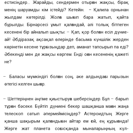
естисіңдер… Жарайды, сендермен отырған жақсы, бірақ
менің шаруамды кім істейді? Кетейін. – Қалила орнынан
жылдам көтерілді. Жолға шығып бара жатып, қайта
бұрылды. Бірнәрсесі ұмыт қалғандай, әлі толық бітпеген
кесенені бір айналып шықты: ̶ Қап, қор болған есіл дүние-
ай! Әбдіразақ ақсақал өлерінде басыма күншілік жерден
көрінетін кесене тұрғызыңдар деп, аманат тапсырып па еді?
Әбекеңді мен де жақсы көргем. Енді оған кесененің қажеті
не?
̶ Баласы мүмкіндігі болған соң, әке алдындағы парызын
өтегісі келген шығар.
̶ Шеттеріңнен әңгіме қиыстыруға шеберсіңдер. Бұл ̶ барып
тұрған бәсеке. Бүйтіп дүниені бекер шашқанша маған жаңа
телескоп сатып әпермеймісіңдер? Астероидтың Жерге
қанша шақырым қалғандығын айтар ем ғой, ең құрығанда!
Жерге жат планета соғысқанда мыналарыңның күл-