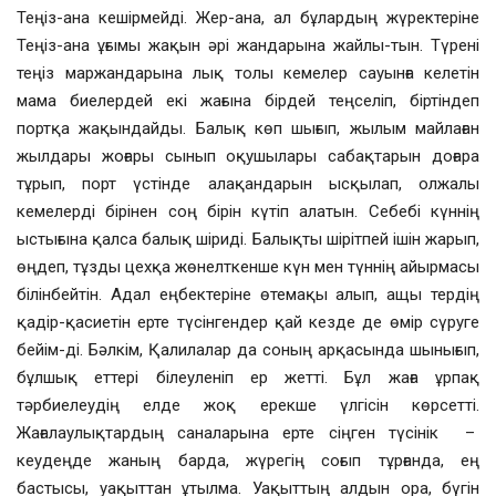
Теңіз-ана кешірмейді. Жер-ана, ал бұлардың жүректеріне
Теңіз-ана ұғымы жақын әрі жандарына жайлы-тын. Түрені
теңіз маржандарына лық толы кемелер сауынға келетін
мама биелердей екі жағына бірдей теңселіп, біртіндеп
портқа жақындайды. Балық көп шығып, жылым майлаған
жылдары жоғары сынып оқушылары сабақтарын доғара
тұрып, порт үстінде алақандарын ысқылап, олжалы
кемелерді бірінен соң бірін күтіп алатын. Себебі күннің
ыстығына қалса балық шіриді. Балықты шірітпей ішін жарып,
өңдеп, тұзды цехқа жөнелткенше күн мен түннің айырмасы
білінбейтін. Адал еңбектеріне өтемақы алып, ащы тердің
қадір-қасиетін ерте түсінгендер қай кезде де өмір сүруге
бейім-ді. Бәлкім, Қалилалар да соның арқасында шынығып,
бұлшық еттері білеуленіп ер жетті. Бұл жаға ұрпақ
тәрбиелеудің елде жоқ ерекше үлгісін көрсетті.
Жағалаулықтардың саналарына ерте сіңген түсінік –
кеудеңде жаның барда, жүрегің соғып тұрғанда, ең
бастысы, уақыттан ұтылма. Уақыттың алдын ора, бүгін