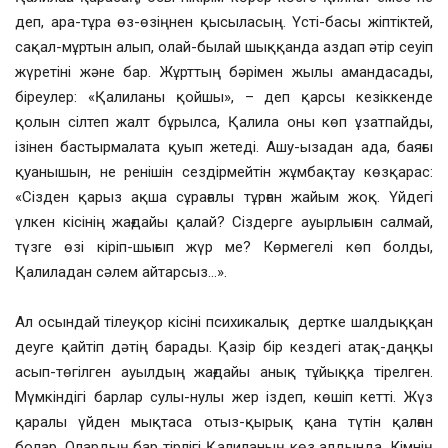
деп, ара-тұра өз-өзіңнен қысыласың. Үсті-басы жіптіктей,
сақал-мұртын алып, олай-былай шыққанда аздап әтір сеуіп
жүретіні және бар. Жұрттың бәрімен жылы амандасады,
біреулер: «Қалиланы қойшы», – деп қарсы кезіккенде
қолын сілтеп жалт бұрылса, Қалила оны көп ұзатпайды,
ізінен бастырмалата қуып жетеді. Ашу-ызадан ада, баяғы
қуанышын, не ренішін сездірмейтін жұмбақтау көзқарас:
«Сізден қарыз ақша сұрағалы тұрған жайым жоқ. Үйдегі
үлкен кісінің жағдайы қалай? Сіздерге ауырлығын салмай,
түзге өзі кіріп-шығып жүр ме? Көрмегелі көп болды,
Қалиладан сәлем айтарсыз…».
Ал осындай тілеуқор кісіні психикалық дертке шалдыққан
деуге қайтіп дәтің барады. Қазір бір кездегі атақ-даңқы
асып-төгілген ауылдың жағдайы анық тұйыққа тірелген.
Мүмкіндігі барлар сулы-нулы жер іздеп, көшіп кетті. Жүз
қаралы үйден мықтаса отыз-қырық қана түтін қалған
болар. Олардың бар тірлігі Қалиланың көз алдында. Кімнің