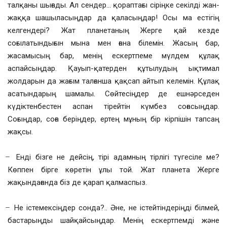
талқаны шығады. Ал сендер… қораптағы сіріңке секілді жан-
жаққа шашыласыңдар да қаласыңдар! Осы ма естігің
келгендері? Жат планетаның Жерге қай кезде
соғылатындығын мына мен ғана білемін. Жасың бар,
жасамысың бар, менің ескертпеме мүлдем құлақ
аспайсыңдар. Қауып-қатерден құтылудың ықтимал
жолдарын да жағым талғанша қақсап айтып келемін. Құлақ
асатындарың шамалы. Сөйтесіңдер де ешнәрседен
күдіктенбестен аспан тірейтін күмбез соғасыңдар.
Соғыңдар, соға беріңдер, ертең мұның бір кірпішін тапсаң
жақсы.
̶ Енді бізге не дейсің, тірі адамның тірлігі түгесіле ме?
Көппен бірге көретін ұлы той. Жат планета Жерге
жақындағанда біз де қарап қалмаспыз.
̶ Не істемексіңдер сонда?.. Әне, не істейтіндеріңді білмей,
бастарыңды шайқайсыңдар. Менің ескертпемді және