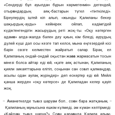
«Сендерді бұл ауылдан бұрын көрмегенмін» дегендей,
отырғандардың аяқ-бастарын түгел «тінткіледі».
Біреулердің іштей кіп алып, «жынды Қалиланы бекер
шақырдық-ауды» кейінірек ойлап, кәдімгідей
күдіктенгендігін жасырудың реті жоқ-ты. «Оқу көтерген
адамға» алда-жалда бәлен деу қиын, кім біледі, аурудың
дүлей күші дәл осы кезге тап келсе, мына еңгезердей кісі
бәрін сөзге келместен жайратып салар. Бірақ ел
Қалиланың ондай-ондай оқыстан жағаға жармасатын тосын
мінезі болса айтар еді ғой; «қате аяқ астынан, Қалиланың
қияли хикаяттарына елітіп, соңынан сан соғып қалмаңдар,
асылы одан аулақ жүріңдер» деп ескертер еді ғой. Мейлі
қанша жерден «оқу көтерсе» де Қалиладан келер қауіп
жоқ.
̶ Аманөткелде тығыз шаруам боп… соған бара жатқаным, ̶
Қалиланың мұнысына ешкім күлмеді, әм күмән келтірмеді.
«Қайдағы тығыз шаруа?» Соған қарағанда Қалила алым-