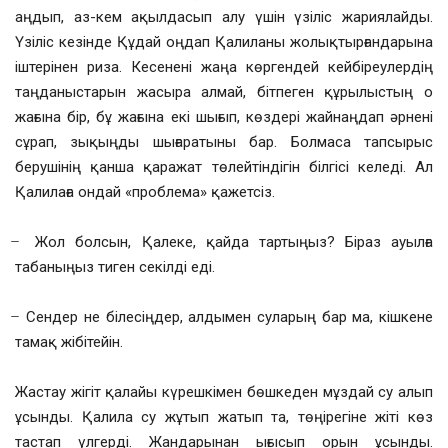
аңдып, аз-кем ақылдасып алу үшін үзіліс жариялайды.
Үзіліс кезінде Құдай оңдап Қалиланы жолықтырғандарына
іштерінен риза. Кесенені жаңа көргендей кейбіреулердің
таңданыстарын жасыра алмай, бітпеген құрылыстың о
жағына бір, бұ жағына екі шығып, көздері жайнаңдап әрнені
сұрап, зықыңды шығаратыны бар. Болмаса тапсырыс
берушінің қанша қаражат төлейтіндігін білгісі келеді. Ал
Қалилаға ондай «проблема» қажетсіз.
̶ Жол болсын, Қалеке, қайда тартыңыз? Біраз ауылға
табаныңыз тиген секілді еді.
̶ Сендер не білесіңдер, алдымен суларың бар ма, кішкене
тамақ жібітейін.
Жастау жігіт қалайы күрешкімен бөшкеден мұздай су алып
ұсынды. Қалила су жұтып жатып та, төңірегіне жіті көз
тастап үлгерді. Жандарынан ығысып орын ұсынды.