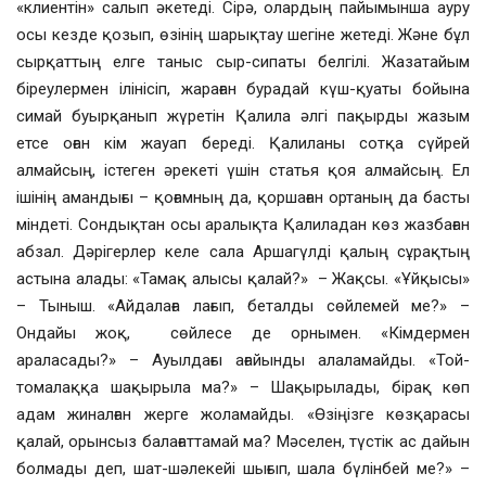
«клиентін» салып әкетеді. Сірә, олардың пайымынша ауру
осы кезде қозып, өзінің шарықтау шегіне жетеді. Және бұл
сырқаттың елге таныс сыр-сипаты белгілі. Жазатайым
біреулермен ілінісіп, жараған бурадай күш-қуаты бойына
симай буырқанып жүретін Қалила әлгі пақырды жазым
етсе оған кім жауап береді. Қалиланы сотқа сүйрей
алмайсың, істеген әрекеті үшін статья қоя алмайсың. Ел
ішінің амандығы – қоғамның да, қоршаған ортаның да басты
міндеті. Сондықтан осы аралықта Қалиладан көз жазбаған
абзал. Дәрігерлер келе сала Аршагүлді қалың сұрақтың
астына алады: «Тамақ алысы қалай?» – Жақсы. «Ұйқысы»
– Тыныш. «Айдалаға лағып, беталды сөйлемей ме?» –
Ондайы жоқ, сөйлесе де орнымен. «Кімдермен
араласады?» – Ауылдағы ағайынды алаламайды. «Той-
томалаққа шақырыла ма?» – Шақырылады, бірақ көп
адам жиналған жерге жоламайды. «Өзіңізге көзқарасы
қалай, орынсыз балағаттамай ма? Мәселен, түстік ас дайын
болмады деп, шат-шәлекейі шығып, шала бүлінбей ме?» –