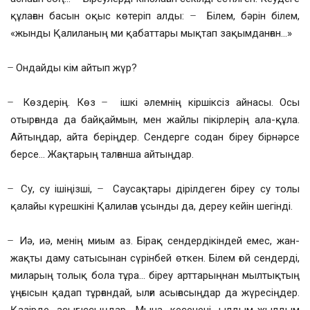
құлаған басын оқыс көтеріп алды: ̶ Білем, бәрін білем,
«жынды Қалиланың ми қабаттары мықтап зақымданған…»
̶ Ондайды кім айтып жүр?
̶ Көздерің. Көз ̶ ішкі әлемнің кіршіксіз айнасы. Осы
отырғанда да байқаймын, мен жайлы пікірлерің ала-құла.
Айтыңдар, айта беріңдер. Сендерге содан біреу бірнәрсе
берсе… Жақтарың талғанша айтыңдар.
̶ Су, су ішіңізші, ̶ Саусақтары дірілдеген біреу су толы
қалайы күрешкіні Қалилаға ұсынды да, дереу кейін шегінді.
̶ Иә, иә, менің миым аз. Бірақ сендердікіндей емес, жан-
жақты даму сатысынан сүрінбей өткен. Білем ғой сендерді,
миларың толық бола тұра… біреу арттарыңнан мылтықтың
ұңғысын қадап тұрғандай, ылғи асығасыңдар да жүресіңдер.