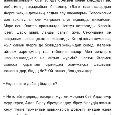
айналыспаймын. Осы есіңде болсын! Менің кандидаттық
еңбегімнің тақырыбын білемісің, «Өзге планеталардың
Жерге жақындауының алдын алу шаралары». Телескопым
сәл ескілеу, ал сен жаңасын алуға ақшаңды қимайсың.
Марс пен Юпитер аралығында Нептун астероиды білгенін
істеп, шарқ ұрып, лаңды салып жүр. Секундына он
шақырым шапшаңдықпен жылжиды. Көзді ашып-жұмғанша,
жыл сайын Жерге де біртіндеп жақындап келеді. Көлемін
айтсам зәре-құтың тас төбеңнен шығар. Мен сендерге
шаршап-шалдығып не айтып жүрмін? Нептун Жермен
соғысса қораптағы сіріңкідей жан-жаққа шашылып
қаласыңдар, білдің бе?! Өй, өңшең боққарындар!
̶ Енді не істе дейсің біздерге?
̶ Не істейтіндеріңді ескертіп жүрген жоқпын ба? Адал өмір
сүру керек, Адал! Біреу-біреуді алдау, біреу-біреудің жолын
кесу, түкке тұрмайтын ұрыс-керісті доғарып, анадан жаңа