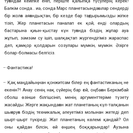
туғандай кейіпке еніп, періште қалыпқа түсулерің керек!
Бәлкім сонда… иә, сонда Марс планетасындағылар сендерді
бір жолға аяғандықтан, бір кезде бар тағдырымызды жіпке
тізіп, Жер планетасын паналап ек қой, енді олардың
бастарына қиын-қыстау күн туғанда біздің жұпар ауа
жұтып, зәмзәм су ішіп, шалқақтап жүргендігіміз жараспас
деп, қамқор қолдарын созулары мүмкін, мүмкін. Әзірге
болар-болмасы белгісіз.
̶ Фантастика!
̶ Қақ маңдайыңнан қонжитсам білер ең фантастиканың не
екенін?! Анау сенің нақ сүйерің бар ғой, оңбаған Беркімбай
сболш өзінше білгішсініп, менің аргументтеріме түзету
жасайды. Жерге жақындаған жат планетаның күл-талқанын
шығаруға біздің техникалық әлеуетіміз молынан жетеді деп
шырт-шырт түкіреді. Жат планетаның көлемі қандай? Ол
оны қайдан білсін, өй өңшең боққарындар! Аузына