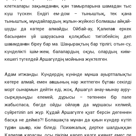
клеткалары зақымданған, қан тамырларына шамадан тыс
күш түскен. Ендігі ем-дом – тыныштық, тек қана
тыныштық, мұндайлардың жұлын-жүйкесі болмашы айқай-
шуды да көтере алмайды. Ойбай-ау, Қалилаға еркек
басыңмен үй шаруасына қолқабыс тигізбейсің деп
шағымданған біреу бар ма. Шаңырақтың бар тірлігі; отын-су,
күнделікті ішім-жем, балалардың оқуы, олардың киім-
кешегі түгелдей Аршагүлдің мойнына жүктелген.
Адам итжанды. Күндердің күнінде мұнша ауыртпалықты
көтере алмай, емен ағашының нәр жетпеген бұтағы секілді
морт сынармын дейтін еді, жоқ, Аршагүл анау-мынау ауру-
сырқауыңды елемей, дұрысы – төтеннен бір пәле
жабыспаса, бөгде ойды ойлауға да мұршасы келмей,
сүйретіліп әлі жүр. Құдай Аршагүлге қуат берсін дегеннен
басқа не дейміз?! Болашақта мұнан да қиын күндер күтіп
тұрған шығар, кім біледі. Психикалық дертке шалдыққан
Қалилаға қарасаң, осы пікірім көрер көзге қиянат емес пе