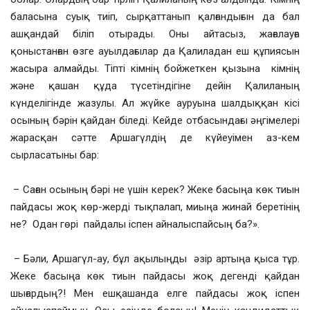
баласына суық тиіп, сырқаттанып қалғандығын да бал
ашқандай біліп отырады. Оны айтасыз, жағалауға
қоныстанған өзге ауылдағылар да Қалиладан еш құпиясын
жасыра алмайды. Тіпті кімнің бойжеткен қызына кімнің
және қашан құда түсетіндігіне дейін Қалиланың
күнделігінде жазулы. Ал жүйке ауруына шалдыққан кісі
осының бәрін қайдан біледі. Кейде отбасындағы әңгімелері
жарасқан сәтте Аршагүлдің де күйеуімен аз-кем
сырласатыны бар:
– Саған осының бәрі не үшін керек? Жеке басыңа көк тиын
пайдасы жоқ көр-жерді тықпалап, миыңа жинай беретінің
не? Одан гөрі пайдалы іспен айналыспайсың ба?».
– Бәли, Аршагүл-ау, бұл ақылыңды әзір артыңа қыса тұр.
Жеке басыңа көк тиын пайдасы жоқ дегенді қайдан
шығардың?! Мен ешқашанда елге пайдасы жоқ іспен