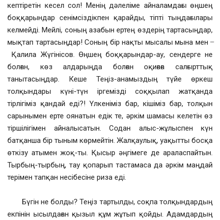
кептіретін кесел сол! Менің дәлеліме айналамдағы өңшең
боққарындар сенімсіздікпен қарайды, тіпті тыңдағылары
келмейді. Мейлі, соның азабын ертең өздерің тартасыңдар,
мықтап тартасыңдар! Соның бір нақты мысалы мына мен ̶
Қалила Жүгінісов. Өңшең боққарындар-ау, сендерге не
болған, көз алдарыңда болған оқиғаға салғырттық
танытасыңдар. Кеше Теңіз-анамыздың түйе өркеш
толқындары күні-түн іргемізді соққылап жатқанда
тірлігіміз қандай еді?! Үлкеніміз бар, кішіміз бар, толқын
сарынымен ерте оянатын едік те, әркім шамасы келетін өз
тіршілігімен айналысатын. Содан алыс-жұлыспен күн
батқанша бір тыным көрмейтін. Жалқаулық, уақытты босқа
өткізу атымен жоқ-ты. Қысыр әңгімеге де араласпайтын.
Тырбың-тырбың, тау қопарып тастамаса да әркім маңдай
терімен тапқан несібесіне риза еді.
Бүгін не болды? Теңіз тартылды, соқпа толқындардың
екпінін ысылдаған қызыл құм жұтып қойды. Адамдардың