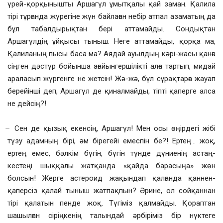
үрей-қорқынышты Аршагүл ұмытқалы қай заман. Қалила
тірі тұрғанда жүрегіне жүн байлаған небір атпал азаматың да
бұл табалдырықтан бері аттамайды. Сондықтан
Аршагүлдің ұйқысы тыныш. Неге аттамайды, қорқа ма,
Қалиланың пысы баса ма? Аядай ауылдың кәрі-жасы қанға
сіңген дәстүр бойынша ағайынгершілікті алға тартып, мидай
араласып жүргенге не жетсін! Жә-жә, бұл сұрақтарға жауап
берейінші деп, Аршагүл де қиналмайды, тіпті қаперге алса
не дейсің?!
̶ Сен де қызық екенсің, Аршагүл! Мен осы өңірдегі жібі
түзу адамның бірі, әм бірегейі емеспін бе?! Ертең… жоқ,
ертең емес, бәлкім бүгін, бүгін түнде дүниенің астаң-
кестеңі шыққалы жатқанда «қайда барасыңа» жөн
болсын! Жерге астероид жақындап қалғанда қаннен-
қаперсіз қалай тыныш жатпақпын? Әрине, ол сойқаннан
тірі қалатын пенде жоқ. Түгіміз қалмайды. Қораптан
шашылған сіріңкенің талындай әрбіріміз бір нүктеге