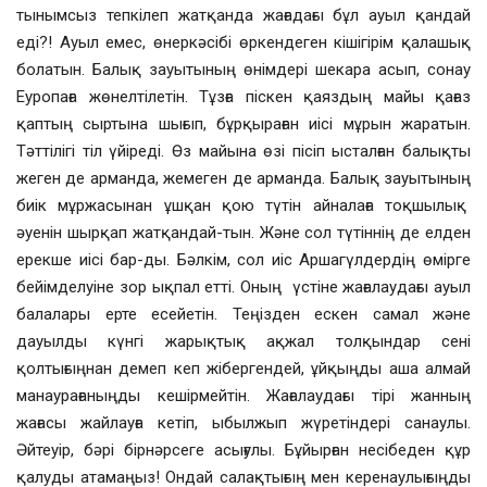
тынымсыз тепкілеп жатқанда жағадағы бұл ауыл қандай
еді?! Ауыл емес, өнеркәсібі өркендеген кішігірім қалашық
болатын. Балық зауытының өнімдері шекара асып, сонау
Еуропаға жөнелтілетін. Тұзға піскен қаяздың майы қағаз
қаптың сыртына шығып, бұрқыраған иісі мұрын жаратын.
Тәттілігі тіл үйіреді. Өз майына өзі пісіп ысталған балықты
жеген де арманда, жемеген де арманда. Балық зауытының
биік мұржасынан ұшқан қою түтін айналаға тоқшылық
әуенін шырқап жатқандай-тын. Және сол түтіннің де елден
ерекше иісі бар-ды. Бәлкім, сол иіс Аршагүлдердің өмірге
бейімделуіне зор ықпал етті. Оның үстіне жағалаудағы ауыл
балалары ерте есейетін. Теңізден ескен самал және
дауылды күнгі жарықтық ақжал толқындар сені
қолтығыңнан демеп кеп жібергендей, ұйқыңды аша алмай
манаурағаныңды кешірмейтін. Жағалаудағы тірі жанның
жағасы жайлауға кетіп, ыбылжып жүретіндері санаулы.
Әйтеуір, бәрі бірнәрсеге асығулы. Бұйырған несібеден құр
қалуды атамаңыз! Ондай салақтығың мен керенаулығыңды