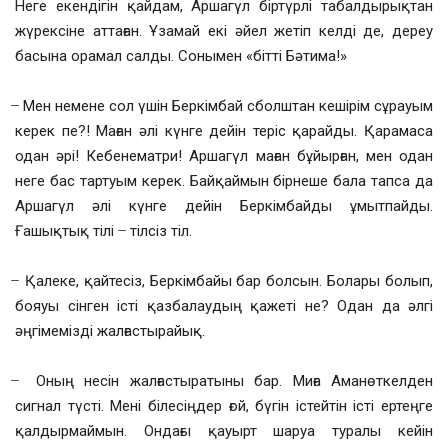
Неге екендігін қайдам, Аршагүл біртүрлі табалдырықтан
жүрексіне аттаған. Ұзамай екі әйел жетіп келді де, дереу
басына орамал салды. Сонымен «бітті Бәтима!»
̶ Мен немене сол үшін Беркімбай сболштан кешірім сұрауым
керек пе?! Маған әлі күнге дейін теріс қарайды. Қарамаса
одан әрі! Кебенематри! Аршагүл маған бұйырған, мен одан
неге бас тартуым керек. Байқаймын бірнеше бала тапса да
Аршагүл әлі күнге дейін Беркімбайды ұмытпайды.
Ғашықтық тілі ̶ тілсіз тіл.
̶ Қалеке, қайтесіз, Беркімбайы бар болсын. Болары болып,
бояуы сінген істі қазбалаудың қажеті не? Одан да әлгі
әңгімемізді жалғастырайық.
̶ Оның несін жалғастыратыны бар. Миға Аманөткелден
сигнал түсті. Мені білесіңдер ғой, бүгін істейтін істі ертеңге
қалдырмаймын. Ондағы қауырт шаруа туралы кейін