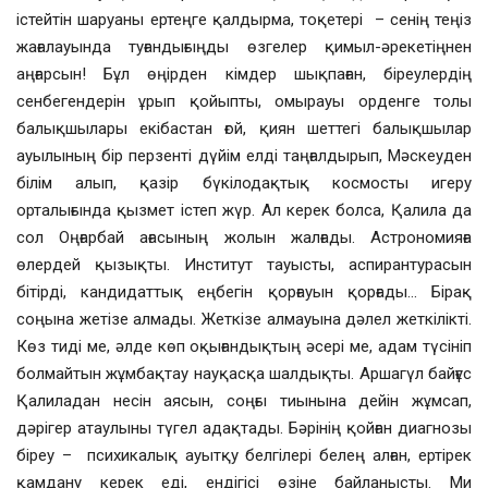
істейтін шаруаны ертеңге қалдырма, тоқетері – сенің теңіз
жағалауында туғандығыңды өзгелер қимыл-әрекетіңнен
аңғарсын! Бұл өңірден кімдер шықпаған, біреулердің
сенбегендерін ұрып қойыпты, омырауы орденге толы
балықшылары екібастан ғой, қиян шеттегі балықшылар
ауылының бір перзенті дүйім елді таңғалдырып, Мәскеуден
білім алып, қазір бүкілодақтық космосты игеру
орталығында қызмет істеп жүр. Ал керек болса, Қалила да
сол Оңғарбай ағасының жолын жалғады. Астрономияға
өлердей қызықты. Институт тауысты, аспирантурасын
бітірді, кандидаттық еңбегін қорғауын қорғады… Бірақ
соңына жетізе алмады. Жеткізе алмауына дәлел жеткілікті.
Көз тиді ме, әлде көп оқығандықтың әсері ме, адам түсініп
болмайтын жұмбақтау науқасқа шалдықты. Аршагүл байғұс
Қалиладан несін аясын, соңғы тиынына дейін жұмсап,
дәрігер атаулыны түгел адақтады. Бәрінің қойған диагнозы
біреу – психикалық ауытқу белгілері белең алған, ертірек
қамдану керек еді, ендігісі өзіне байланысты. Ми