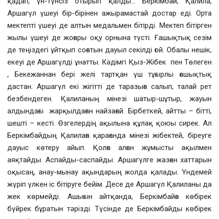
қадап, үн-түнсіз отырып қалды… Беркімбай, Қалила,
Аршагүл үшеуі бір-бірінен ажырамастай достар еді. Орта
мектепті үшеуі де алтын медальмен бітірді. Мектеп бітірген
жылы үшеуі де жоғары оқу орнына түсті. Ғашықтық сезім
де теңіздегі ұйтқып соғатын дауыл секілді ғой. Обалы нешік,
екеуі де Аршагүлді ұнатты. Кәдімгі Қыз-Жібек пен Төлеген
, Бекежаннан бері желі тартқан үш тұғырлы ғашықтық
дастан. Аршагүл екі жігітті де таразыға салып, талай рет
безбендеген. Қалиланың мінезі шатыр-шұтыр, жауын
алдындағы жарқылдаған найзағай. Бірбеткей, айтты – бітті,
шешті – кесті. Өзгелердің ақылына құлақ қоюы сирек. Ал
Беркімбайдың Қалилаға қарағанда мінезі жібектей, біреуге
дауыс көтеру айып. Қолға алған жұмысты ақылмен
аяқтайды. Аспайды-саспайды. Аршагүлге жазған хаттарын
оқысаң, анау-мынау ақындарың жолда қалады. Үндемей
жүріп үлкен іс бітіруге бейім. Десе де Аршагүл Қалиланы да
жек көрмейді. Ашығын айтқанда, Беркімбайға көбірек
бүйрек бұратын тәрізді. Түсінде де Беркімбайды көбірек