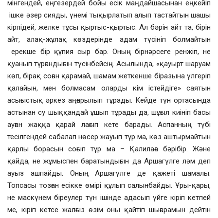
мінгендей, еңгезердей бойы есік маңдайшасынан еңкейіп
ішке әзер сияды, үнемі тықырлатып алып тастайтын шашы
кірпідей, желке тұсы қыртыс-қыртыс. Ал бәрін айт та, бірін
айт, алақ-жұлақ көздерінде адам түсініп болмайтын
ерекше бір құпия сыр бар. Оның бірнәрсеге ренжіп, не
қуанып тұрғандығын түсінбейсің. Асылында, «қауырт шаруам
көп, бірақ соған қарамай, шамам жеткенше біразына үлгеріп
қалайын, мен болмасам оларды кім істейдіге» саятын
асығыстық әркез аңғарылып тұрады. Кейде түн ортасында
астынан су шыққандай ұшып тұрады да, шұғыл киініп басы
ауған жаққа қарай лағып кете барады. Аспанның түбі
тесілгендей сабалап нөсер жауып тұр ма, көз аштырмайтын
қарлы борасын соғып тұр ма – Қалилаға бәрібір. Және
қайда, не жұмыспен баратындығын да Аршагүлге ләм деп
ауыз ашпайды. Оның Аршагүлге де қажеті шамалы.
Топсасы тозған есікке өмірі құлып салынбайды. Ұры-қары,
не маскүнем біреулер түн ішінде адасып үйге кіріп кетпей
ме, кіріп кетсе жалғыз өзім оны қайтіп шығарамын дейтін