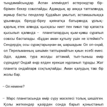
тыңдамайсыңдар. Аспан әлеміндегі астероидтар бір-
бірімен бекер соғыспайды. Адамдық ар аяққа тапталғанда,
жұмыр басты пенделер Құдайын ұмытып, астамшылыққа
ұрынғанда; біреуді-біреу қиянатқа батырғанда; ұрлық-
қарлық етек алғанда; қысқасы ниет пен пиғыл тар қапаста
қысылып қалғанда ̶ планеталардың қым-қиғаш сұрапыл
соғысы басталады. «Бұдан аман құтылу үшін не істейміз?»
Сендердің осы сұрақтарыңнан-ақ шаршадым. Ол оп-оңай,
ол Перельманның шешімін таптырмайтын қиын есебі емес.
Әділ, адами, тура жолды аттамай, тып-тыныш өмір
сүріңдер! Ондай өңір елден ерекше нұрланып тұрады. Жат
планета ондайларға соқтықпайды. Аман қалудың тағы бір
жолы бар.
̶ Ол немене?
̶ Марс планетасында өмір сүру мәселесі толық шешілген.
Қолы жеткендер қазірден сонда барып қоныстанып