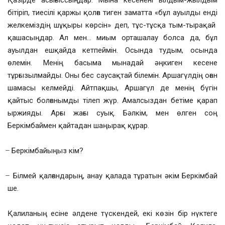
Қазірде асығыссыңдар. Мына кесенені ылдым-жылдым
бітіріп, тиесілі қаржы қолға тиген заматта «бұл ауылды енді
желкеміздің шұқыры көрсін» деп, тұс-тұсқа тым-тырақай
қашасыңдар. Ал мен… миым орташалау болса да, бұл
ауылдан ешқайда кетпеймін. Осында тудым, осында
өлемін. Менің басыма мынадай әңкиген кесене
тұрғызылмайды. Оны бес саусақтай білемін. Аршагүлдің оған
шамасы келмейді. Айтпақшы, Аршагүл де менің бүгін
қайтыс болғанымды тілеп жүр. Амалсыздан бетіме қарап
ыржияды. Арғы жағы суық. Бәлкім, мен өлген соң
Беркімбаймен қайтадан шаңырақ құрар.
̶ Беркімбайыңыз кім?
̶ Білмей қалғандарың, анау қалада тұратын әкім Беркімбай
ше.
Қалиланың есіне әлдене түскендей, екі көзін бір нүктеге