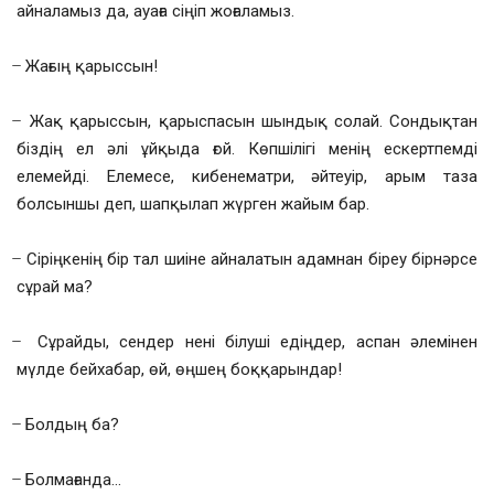
айналамыз да, ауаға сіңіп жоғаламыз.
̶ Жағың қарыссын!
̶ Жақ қарыссын, қарыспасын шындық солай. Сондықтан
біздің ел әлі ұйқыда ғой. Көпшілігі менің ескертпемді
елемейді. Елемесе, кибенематри, әйтеуір, арым таза
болсыншы деп, шапқылап жүрген жайым бар.
̶ Сіріңкенің бір тал шиіне айналатын адамнан біреу бірнәрсе
сұрай ма?
̶ Сұрайды, сендер нені білуші едіңдер, аспан әлемінен
мүлде бейхабар, өй, өңшең боққарындар!
̶ Болдың ба?
̶ Болмағанда…