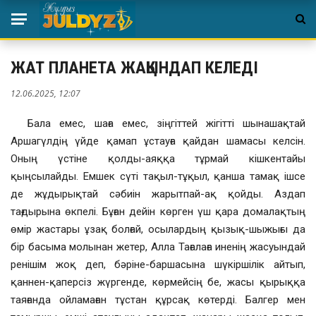
ЖАТ ПЛАНЕТА ЖАҚЫНДАП КЕЛЕДІ
12.06.2025, 12:07
Бала емес, шаға емес, зіңгіттей жігітті шынашақтай
Аршагүлдің үйде қамап ұстауға қайдан шамасы келсін.
Оның үстіне қолды-аяққа тұрмай кішкентайы
қыңсылайды. Емшек сүті тақыл-тұқыл, қанша тамақ ішсе
де жұдырықтай сәбиін жарытпай-ақ қойды. Аздап
тағдырына өкпелі. Бұған дейін көрген үш қара домалақтың
өмір жастары ұзақ болғай, осылардың қызық-шыжығы да
бір басыма молынан жетер, Алла Тағалаға иненің жасуындай
ренішім жоқ деп, бәріне-баршасына шүкіршілік айтып,
қаннен-қаперсіз жүргенде, көрмейсің бе, жасы қырыққа
таяғанда ойламаған тұстан құрсақ көтерді. Балгер мен