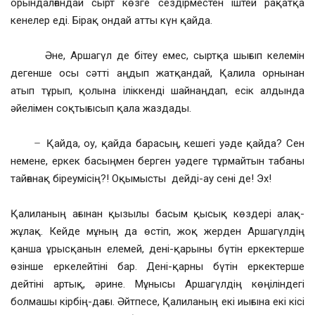
орындалғандай сырт көзге сездірместен іштей рақатқа
кенелер еді. Бірақ ондай атты күн қайда.
Әне, Аршагүл де бітеу емес, сыртқа шығып келемін
дегенше осы сәтті аңдып жатқандай, Қалила орнынан
атып тұрып, қолына іліккенді шайнаңдап, есік алдында
әйелімен соқтығысып қала жаздады.
̶ Қайда, оу, қайда барасың, кешегі уәде қайда? Сен
немене, еркек басыңмен берген уәдеге тұрмайтын табаны
тайғанақ біреумісің?! Оқымысты дейді-ау сені де! Эх!
Қалиланың ағынан қызылы басым қысық көздері алақ-
жұлақ. Кейде мұның да өстіп, жоқ жерден Аршагүлдің
қанша ұрысқанын елемей, дені-қарыны бүтін еркектерше
өзінше еркелейтіні бар. Дені-қарны бүтін еркектерше
дейтіні артық, әрине. Мұнысы Аршагүлдің көңіліндегі
болмашы кірбің-дағы. Әйтпесе, Қалиланың екі иығына екі кісі