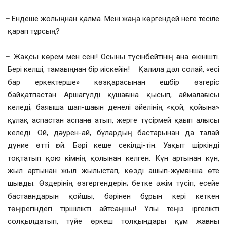
̶ Ендеше жолыңнан қалма. Мені жаңа көргендей неге тесіле
қарап тұрсың?
̶ Жақсы көрем мен сені! Осыны түсінбейтінің ғана өкінішті.
Бері келші, тамағыңнан бір иіскейін! ̶ Қалила дәл солай, «есі
бар еркектерше» көзқарасынан ешбір өзгеріс
байқатпастан Аршагүлді құшағына қысып, аймалағысы
келеді; баяғыша шап-шағын денелі әйелінің «қой, қойына»
құлақ аспастан аспанға атып, жерге түсірмей қағып алғысы
келеді. Ой, дәурен-ай, бұлардың бастарынан да талай
дүние өтті ғой. Бәрі кеше секілді-тін. Уақыт шіркінді
тоқтатып қою кімнің қолынан келген. Күн артынан күн,
жыл артынан жыл жылыстап, көзді ашып-жұмғанша өте
шығады. Өздерінің өзгергендерін; бетке әжім түсіп, есейе
бастағандарын қойшы, бәрінен бұрын кері кеткен
төңірегіндегі тіршілікті айтсаңшы! Ұлы теңіз іргелікті
солқылдатып, түйе өркеш толқындары құм жағаны