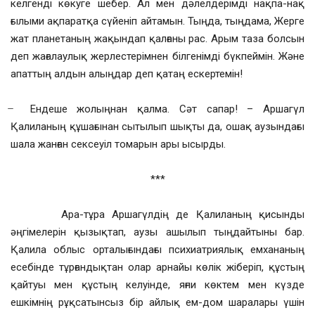
келгенді көкуге шебер. Ал мен дәлелдерімді нақпа-нақ
ғылыми ақпаратқа сүйеніп айтамын. Тыңда, тыңдама, Жерге
жат планетаның жақындап қалғаны рас. Арым таза болсын
деп жағалаулық жерлестерімнен білгенімді бүкпеймін. Және
апаттың алдын алыңдар деп қатаң ескертемін!
̶ Ендеше жолыңнан қалма. Сәт сапар! – Аршагүл
Қалиланың құшағынан сытылып шықты да, ошақ аузындағы
шала жанған сексеуіл томарын ары ысырды.
***
Ара-тұра Аршагүлдің де Қалиланың қисынды
әңгімелерін қызықтап, аузы ашылып тыңдайтыны бар.
Қалила облыс орталығындағы психиатриялық емхананың
есебінде тұрғандықтан олар арнайы көлік жіберіп, құстың
қайтуы мен құстың келуінде, яғни көктем мен күзде
ешкімнің рұқсатынсыз бір айлық ем-дом шаралары үшін