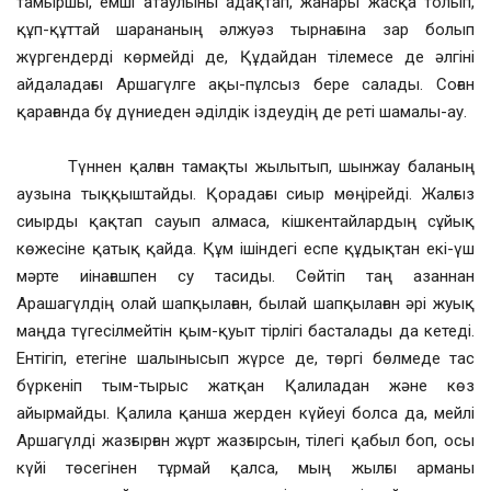
тамыршы, емші атаулыны адақтап, жанары жасқа толып,
құп-құттай шарананың әлжуәз тырнағына зар болып
жүргендерді көрмейді де, Құдайдан тілемесе де әлгіні
айдаладағы Аршагүлге ақы-пұлсыз бере салады. Соған
қарағанда бұ дүниеден әділдік іздеудің де реті шамалы-ау.
Түннен қалған тамақты жылытып, шынжау баланың
аузына тыққыштайды. Қорадағы сиыр мөңірейді. Жалғыз
сиырды қақтап сауып алмаса, кішкентайлардың сұйық
көжесіне қатық қайда. Құм ішіндегі еспе құдықтан екі-үш
мәрте иінағашпен су тасиды. Сөйтіп таң азаннан
Арашагүлдің олай шапқылаған, былай шапқылаған әрі жуық
маңда түгесілмейтін қым-қуыт тірлігі басталады да кетеді.
Ентігіп, етегіне шалынысып жүрсе де, төргі бөлмеде тас
бүркеніп тым-тырыс жатқан Қалиладан және көз
айырмайды. Қалила қанша жерден күйеуі болса да, мейлі
Аршагүлді жазғырған жұрт жазғырсын, тілегі қабыл боп, осы
күйі төсегінен тұрмай қалса, мың жылғы арманы