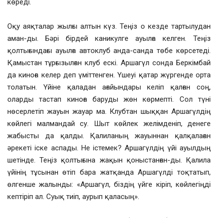
көреді.
Оқу аяқталар жылғы алтын күз. Теңіз о кезде тартылудан
аман-ды. Бәрі бірдей каникулге ауылға келген. Теңіз
қолтығындағы ауылға автоклуб анда-санда төбе көрсетеді.
Қамыстан тұрғызылған клуб ескі. Аршагүл сонда Беркімбай
да киноға келер деп үміттенген. Үшеуі қатар жүргенде орта
толатын. Үйіне қаладан ағайындары келіп қалған соң,
оларды тастап киноға баруды жөн көрмепті. Сол түні
нөсерлетіп жауын жауар ма. Клубтан шыққан Аршагүлдің
көйлегі малмандай су. Шыт көйлек желімденіп, денеге
жабысты да қалды. Қалиланың жауыннан қалқалаған
әрекеті іске аспады. Не істемек? Аршагүлдің үйі ауылдың
шетінде. Теңіз қолтығына жақын қоныстанған-ды. Қалила
үйінің тұсынан өтіп бара жатқанда Аршагүлді тоқтатып,
өлгенше жалынды: «Аршагүл, біздің үйге кіріп, көйлегіңді
кептіріп ал. Суық тиіп, аурып қаласың».