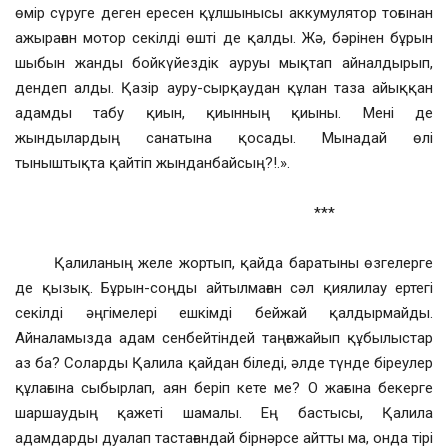
өмір сүруге деген ересен құлшынысы аккумулятор тоғынан
ажыраған мотор секілді өшті де қалды. Жә, бәрінен бұрын
шыбын жанды бойкүйездік ауруы мықтап айналдырып,
дендеп алды. Қазір ауру-сырқаудан құлан таза айыққан
адамды табу қиын, қиынның қиыны. Мені де
жындылардың санатына қосады. Мынадай өлі
тыныштықта қайтіп жынданбайсың?!.».
***
Қалиланың желе жортып, қайда баратыны өзгелерге
де қызық. Бұрын-соңды айтылмаған сәл қиялилау ертегі
секілді әңгімелері ешкімді бейжай қалдырмайды.
Айналамызда адам сенбейтіндей таңғажайып құбылыстар
аз ба? Соларды Қалила қайдан біледі, әлде түнде біреулер
құлағына сыбырлап, аян беріп кете ме? О жағына бекерге
шаршаудың қажеті шамалы. Ең бастысы, Қалила
адамдарды дуалап тастағандай бірнәрсе айтты ма, онда тірі