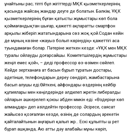
ұнайтыны рас; тіпті бұл жігіттерді МҚК қызметкерлерінің
қасында жайсаң жандар деуге де болатын. Бәлкім, ҰҚК
қызметкерлерінің бұған қатысты жұмыстары көп бола
қоймағандықтан шығар, қажетті ақпаратты смартфон
арқылы жіберіп жататындарына сөз жоқ қой.Содан кейін
де мұның көзіне «жауыз болып көрінудің» қажеттігі аса
туындамаған болар. Пәтеріне жеткен кезде: «ҰҚК мен МҚК
туралы ойлауды доғарсайшы. Комитетшілердің жұмыстары
жеңіл емес қой», – деді профессор өз-өзімен сөйлеп.
Кейде зертханаға ат басын бұрып тұратын достары,
әдетінше, телефондарын дереу сөндіріп, жамбастарына
басып алушы еді.Өйткені, айфондары өздерінің кейбір
құпиялары мен көңілдерінде әлдилеп жүретін либералды
ойларын әшкерелеп қоюы әбден мүмкін еді. «Өздеріңе көп
алмаңдар» деп әзілдейтін профессор. Әсіресе, саясат
жайысөз қозғалған кезде, өзінің де солардың әрекетін
қайталайтынын аңғарып қалып жүр… Ескі құлыпты үш рет
бұрап ашқанда, Аю атты дәу алабайы мұны көріп,