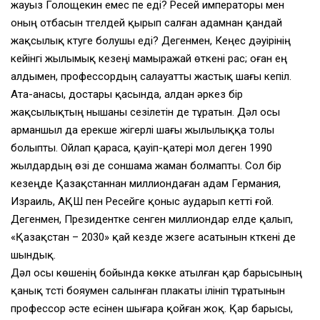
жауыз Голощекин емес пе еді? Ресей императоры мен
оның отбасын түгелдей қырып салған адамнан қандай
жақсылық күтуге болушы еді? Дегенмен, Кеңес дәуірінің
кейінгі жылымық кезеңі мамыражай өткені рас; оған ең
алдымен, профессордың салауатты жастық шағы кепіл.
Ата-анасы, достары қасында, алдан әркез бір
жақсылықтың нышаны сезілетін де тұратын. Дәл осы
арманшыл да ерекше жігерлі шағы жылылыққа толы
болыпты. Ойлап қараса, қауіп-қатері мол деген 1990
жылдардың өзі де соншама жаман болмапты. Сол бір
кезеңде Қазақстаннан миллиондаған адам Германия,
Израиль, АҚШ пен Ресейге қоныс аударып кетті ғой.
Дегенмен, Президентке сенген миллиондар елде қалып,
«Қазақстан – 2030» қай кезде жүзеге асатынын күткені де
шындық.
Дәл осы көшенің бойында көкке атылған қар барысының
қанық түсті бояумен салынған плакаты ілініп тұратынын
профессор әсте есінен шығара қойған жоқ. Қар барысы,