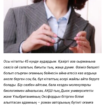
Осы кітапты 45 күнде аудардым. Қазіргі қазақ оқырманына
сөзсіз ой салатын, бағыты тың, жаңа дүние. Өзіміз бөлшегі
болып отырған қоғамның бейнесін айна-қатесіз көз алдыңа
әкеле берген соң ба, бұл кітаптың әсері жайлы айта беруге
болады. Бір сөзбен айтсам, бала кезден молекулярлық
биологиямен айналысқан, АҚШ-тың Дьюк университетін
және Ұлыбританияның Оксфордын бітірген білімі
қалыптасқан адамның – роман авторының бүгінгі қоғамға