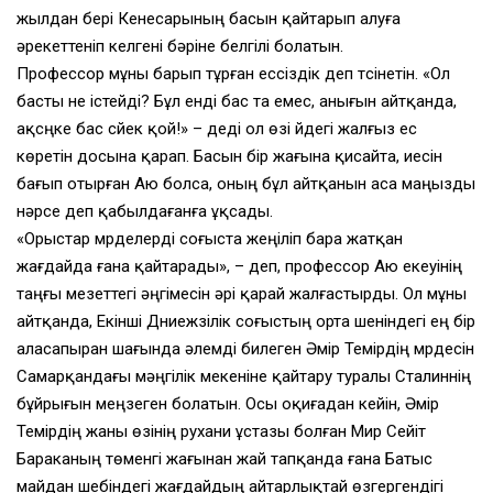
жылдан бері Кенесарының басын қайтарып алуға
әрекеттеніп келгені бәріне белгілі болатын.
Профессор мұны барып тұрған ессіздік деп түсінетін. «Ол
басты не істейді? Бұл енді бас та емес, анығын айтқанда,
ақсүңке бас сүйек қой!» – деді ол өзі үйдегі жалғыз ес
көретін досына қарап. Басын бір жағына қисайта, иесін
бағып отырған Аю болса, оның бұл айтқанын аса маңызды
нәрсе деп қабылдағанға ұқсады.
«Орыстар мүрделерді соғыста жеңіліп бара жатқан
жағдайда ғана қайтарады», – деп, профессор Аю екеуінің
таңғы мезеттегі әңгімесін әрі қарай жалғастырды. Ол мұны
айтқанда, Екінші Дүниежүзілік соғыстың орта шеніндегі ең бір
аласапыран шағында әлемді билеген Әмір Темірдің мүрдесін
Самарқандағы мәңгілік мекеніне қайтару туралы Сталиннің
бұйрығын меңзеген болатын. Осы оқиғадан кейін, Әмір
Темірдің жаны өзінің рухани ұстазы болған Мир Сейіт
Бараканың төменгі жағынан жай тапқанда ғана Батыс
майдан шебіндегі жағдайдың айтарлықтай өзгергендігі