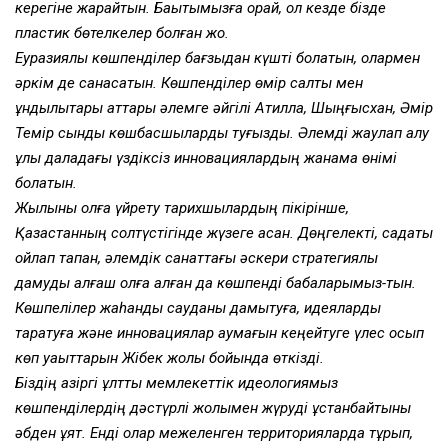
керегіне жарайтын. Бақытымызға орай, ол кезде бізде
пластик бөтелкелер болған жоқ.
Еуразиялық көшпенділер бағзыдан күшті болатын, олармен
әркім де санасатын. Көшпенділер өмір салты мен
құндылықтары аттары әлемге әйгілі Атилла, Шыңғысхан, Әмір
Темір сынды көшбасшыларды туғызды. Әлемді жаулап алу
ұлы даладағы үздіксіз инновациялардың жанама өнімі
болатын.
Жылқыны қолға үйрету тарихшылардың пікірінше,
Қазақстанның солтүстігінде жүзеге асқан. Дөңгелекті, садақты
ойлап тапқан, әлемдік санаттағы әскери стратегиялық
дамуды алғаш қолға алған да көшпенді бабаларымыз-тын.
Көшпелілер жаһандық сауданы дамытуға, идеяларды
таратуға және инновациялар аумағын кеңейтуге үлес қосып
көп уақыттарын Жібек жолы бойында өткізді.
Біздің қазіргі ұлттық мемлекеттік идеологиямыз
көшпенділердің дәстүрлі жолымен жүруді ұстанбайтыны
әбден ұят. Енді олар межеленген территорияларда тұрып,