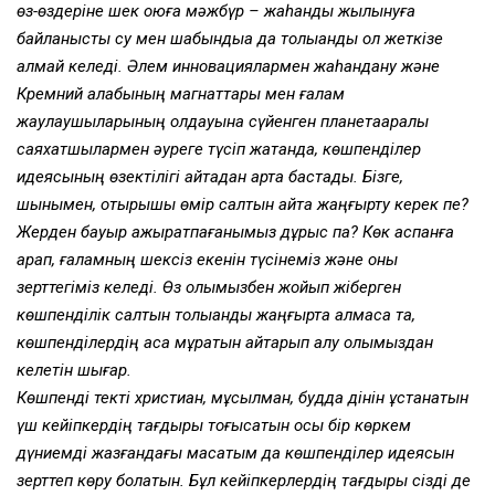
өз-өздеріне шек қоюға мәжбүр – жаһандық жылынуға
байланысты су мен шабындыққа да толыққанды қол жеткізе
алмай келеді. Әлем инновациялармен жаһандану және
Кремний алқабының магнаттары мен ғалам
жаулаушыларының қолдауына сүйенген планетааралық
саяхатшылармен әуреге түсіп жатқанда, көшпенділер
идеясының өзектілігі қайтадан арта бастады. Бізге,
шынымен, отырықшы өмір салтын қайта жаңғырту керек пе?
Жерден бауыр ажыратпағанымыз дұрыс па? Көк аспанға
қарап, ғаламның шексіз екенін түсінеміз және оны
зерттегіміз келеді. Өз қолымызбен жойып жіберген
көшпенділік салтын толыққанды жаңғырта алмасақ та,
көшпенділердің асқақ мұратын қайтарып алу қолымыздан
келетін шығар.
Көшпенді текті христиан, мұсылман, будда дінін ұстанатын
үш кейіпкердің тағдыры тоғысатын осы бір көркем
дүниемді жазғандағы мақсатым да көшпенділер идеясын
зерттеп көру болатын. Бұл кейіпкерлердің тағдыры сізді де