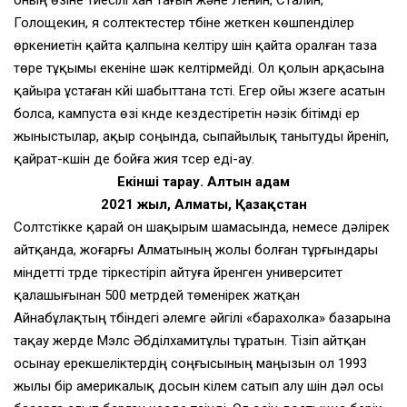
Голощекин, я солтектестер түбіне жеткен көшпенділер
өркениетін қайта қалпына келтіру үшін қайта оралған таза
төре тұқымы екеніне шәк келтірмейді. Ол қолын арқасына
қайыра ұстаған күйі шабыттана түсті. Егер ойы жүзеге асатын
болса, кампуста өзі күнде кездестіретін нәзік бітімді ер
жыныстылар, ақыр соңында, сыпайылық танытуды үйреніп,
қайрат-күшін де бойға жия түсер еді-ау.
Екінші тарау. Алтын адам
2021 жыл, Алматы, Қазақстан
Солтүстікке қарай он шақырым шамасында, немесе дәлірек
айтқанда, жоғарғы Алматының жолы болған тұрғындары
міндетті түрде тіркестіріп айтуға үйренген университет
қалашығынан 500 метрдей төменірек жатқан
Айнабұлақтың түбіндегі әлемге әйгілі «барахолка» базарына
тақау жерде Мэлс Әбділхамитұлы тұратын. Тізіп айтқан
осынау ерекшеліктердің соңғысының маңызын ол 1993
жылы бір америкалық досын кілем сатып алу үшін дәл осы