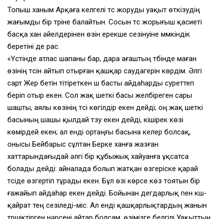
Топыш ханым Арқаға келгелі түс жоруды уақыт өткізудің
жағымды бір түріне балайтын. Сосын түс жорығыш қасиеті
басқа хан әйелдерінен өзін ерекше сезінуіне мүмкіндік
беретіні де рас.
«Үстінде атлас шапаны бар, дара ағаштың түбінде маған
өзінің түсін айтып отырған қашқар саудагерін көрдім. Әлгі
сарт Жер бетін тітіреткен үш басты айдаһарды суреттеп
беріп отыр екен. Сол жақ шеткі басы желбіреген сары
шашты, аялы көзінің түсі көгілдір екен дейді; оң жақ шеткі
басының шашы қылдай түзу екен дейді, кішірек көзі
көмірдей екен; ал енді ортаңғы басына келер болсақ,
онысы Бейбарыс сұлтан Берке ханға жазған
хаттарындағыдай әлгі бір құбыжық хайуанға ұқсатса
болады дейді: айналада болып жатқан өзгеріске қарай
түсіде өзгертіп тұрады екен. Бұл өзі көрсе көз тоятын бір
ғажайып айдаһар екен дейді. Бойынан дегдарлық пен күш-
қайрат тең сезіледі-міс. Ал енді қашқарлықтардың жанын
түршіктірген нәрсені айтар болсам, өзімізге белгілі Уақыттың