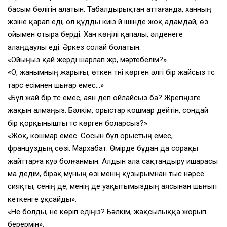
басым бөлігін алатын. Табалдырықтан аттағанда, ханның
жүзіне қарап еді, ол құдды киіз үй ішінде жоқ адамдай, өз
ойымен отыра берді. Хан көңілі қапалы, әлденеге
алаңдаулы еді. Әркез солай болатын.
«Ойыңыз қай жерді шарлап жүр, мәртебелім?»
«О, жанымның жарығы, өткен түні көрген әлгі бір жайсыз түс
тарс есімнен шығар емес…»
«Бұл жай бір түс емес, аян деп ойлайсыз ба? Жүрегіңізге
жақын алмаңыз. Бәлкім, орыстар кошмар дейтін, сондай
бір қорқынышты түс көрген боларсыз?»
«Жоқ, кошмар емес. Сосын бұл орыстың емес,
француздың сөзі. Мархабат. Өмірде бұдан да сорақы
жайттарға куә болғанмын. Алдын ала сақтандыру ишарасы
ма дедім, бірақ мұның өзі менің құзырымнан тыс нәрсе
сияқты; сенің де, менің де уақытымыздың аясынан шығып
кеткенге ұқсайды».
«Не болды, не көріп едіңіз? Бәлкім, жақсылыққа жорып
берермін».