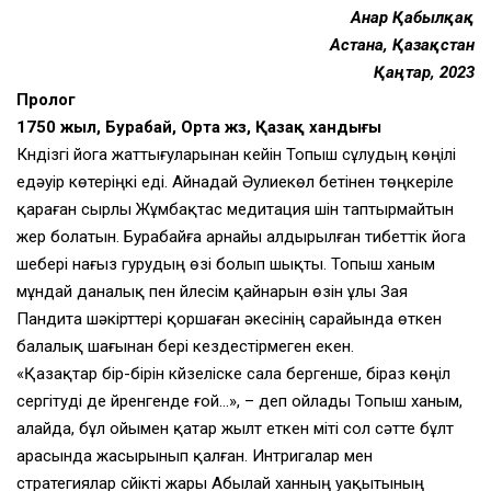
Анар Қабылқақ
Астана, Қазақстан
Қаңтар, 2023
Пролог
1750 жыл, Бурабай, Орта жүз, Қазақ хандығы
Күндізгі йога жаттығуларынан кейін Топыш сұлудың көңілі
едәуір көте­ріңкі еді. Айнадай Әулиекөл бетінен төңкеріле
қараған сырлы Жұмбақтас медитация үшін таптырмайтын
жер болатын. Бурабайға арнайы алдырылған тибеттік йога
шебері нағыз гурудың өзі болып шықты. Топыш ханым
мұндай даналық пен үйлесім қайнарын өзін ұлы Зая
Пандита шәкірттері қоршаған әкесінің сарайында өткен
балалық шағынан бері кездестірмеген екен.
«Қазақтар бір-бірін күйзеліске сала бергенше, біраз көңіл
сергітуді де үйренгенде ғой…», – деп ойлады Топыш ханым,
алайда, бұл ойымен қатар жылт еткен үміті сол сәтте бұлт
арасында жасырынып қалған. Интригалар мен
стратегиялар сүйікті жары Абылай ханның уақытының