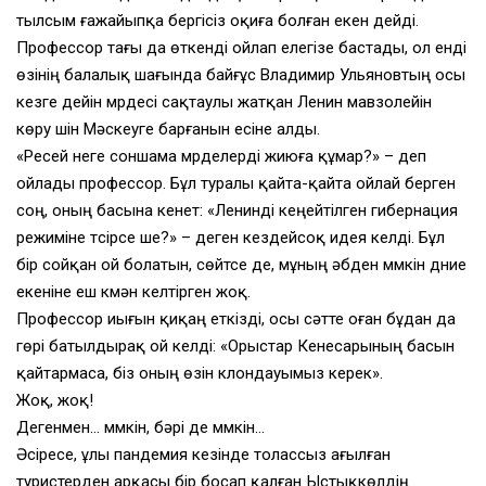
тылсым ғажайыпқа бергісіз оқиға болған екен дейді.
Профессор тағы да өткенді ойлап елегізе бастады, ол енді
өзінің балалық шағында байғұс Владимир Ульяновтың осы
кезге дейін мүрдесі сақтаулы жатқан Ленин мавзолейін
көру үшін Мәскеуге барғанын есіне алды.
«Ресей неге соншама мүрделерді жиюға құмар?» – деп
ойлады профессор. Бұл туралы қайта-қайта ойлай берген
соң, оның басына кенет: «Ленинді кеңейтілген гибернация
режиміне түсірсе ше?» – деген кездейсоқ идея келді. Бұл
бір сойқан ой болатын, сөйтсе де, мұның әбден мүмкін дүние
екеніне еш күмән келтірген жоқ.
Профессор иығын қиқаң еткізді, осы сәтте оған бұдан да
гөрі батылдырақ ой келді: «Орыстар Кенесарының басын
қайтармаса, біз оның өзін клондауымыз керек».
Жоқ, жоқ!
Дегенмен… мүмкін, бәрі де мүмкін…
Әсіресе, ұлы пандемия кезінде толассыз ағылған
туристерден арқасы бір босап қалған Ыстықкөлдің