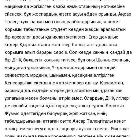
маңайында жүргізілген қазба жұмыстарының нәтижесіне
сүйенсек, бұл жоспардың жүзеге асуы әбден орынды. Аңсар
Төлеңгітұлына хан мен оның сарбаздарының керемет
қорымы табылғанын студент кезден жақсы араласатын
бір археолог досы құпиялап жеткізген. Егер демалыс
күндері Қырғызстанға жол түсер болса, әлгі досы оны
қорымға алып барары сөзсіз. Сол кезде ханның қандай да
бір ДНҚ бөлшегін қолына тигізсе, бұл оны Шыңғысханның
мыңдаған ұрпағының Y-хромосомдарымен оп-оңай
сәйкестіріп, мүрденің, шыны­мен, қасақана өлтірілген
Кенесарынікі екендігіне көз жеткізер еді-ау. Қазақстан,
расында да, өздерін «төре» деп атайтын мыңдаған хан
ұрпағына мекен болғаны өтірік емес. Олардың ДНҚ үлгілері
де арнайы тоңазытқыштарда сақталып тұрған болатын.
Жұмыс әдеттегіден баяуырақ жүріп жатқан, үйінің
табалдырығынан аттаған сәтте Аңсар Төлеңгітұлы кенет
өзінің темекі шегуге қатты аңсары ауғанын сезді. Өкінішке
орай, жақында ғана короновирус дертінен айыққан өкпесі