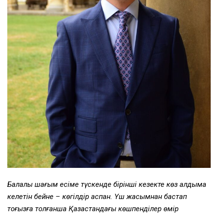
Балалық шағым есіме түскенде бірінші кезекте көз алдыма
келетін бейне – көгілдір аспан. Үш жасымнан бастап
тоғызға толғанша Қазақстандағы көшпенділер өмір