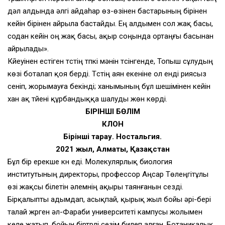
дәл алдында әлгі айдаһар өз-өзінен бастарының бірінен
кейін бірінен айрыла бастайды. Ең алдымен сол жақ басы,
содан кейін оң жақ басы, ақыр соңында ортаңғы басынан
айрылады».
Күйеуінен естіген түстің түпкі мәнін түсінгенде, Топыш сұлудың
көзі боталап қоя берді. Түстің аян екеніне ол енді риясыз
сеніп, жорымауға бекінді; ханымының бұл шешімінен кейін
хан ақ түйені құрбандыққа шалуды жөн көрді.
БІРІНШІ БӨЛІМ
КЛОН
Бірінші тарау. Ностальгия.
2021 жыл, Алматы, Қазақстан
Бұл бір ерекше күн еді. Молекулярлық биология
институтының директоры, профессор Аңсар Төлеңгітұлы
өзі жақсы білетін әлемнің ақыры таянғанын сезді.
Бірқалыпты адымдап, асықпай, қырық жыл бойы әрі-бері
талай жүрген әл-Фараби университеті кампусы жолымен
келе жатып, бойын біртүрлі сезім билеп алған. Ботаникалық