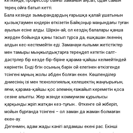
кеткенде, профессор баяғы заманын аңсап, одан сайын
терең ойға батып кетті.
Бала кезінде зымырандардың ғарышқа қалай ұшатынын
қызықтаумен күндерін өткізетін Байқоңыр маңындағы туған
ауылын есіне алды. Шіркін-ай, ол кездің балалары қанша
жерден бойында қаны тасып тұрса да, ешқашан үлкеннің
алдын кес-кестемейтін еді. Заманауи ғылыми жетістіктер
мен тамыры мыңжылдықтарға тереңдеп кететін салт-
дәстүрлер бір кезде бір-біріне қарама-қайшы келмейтіндей
көрінетін. Енді бүгін осының бәрін ой елегінен өткізгенде
түсінгені мұның жолы әбден болған екен. Көшпенділер
дүниесінің ізі мен технологиялық келешектің жаңғырығын,
яғни, қарама-қайшы қос әлемнің ғажайып кереметін қоса
сезіне алыпты. Жер жүзінде коммунизм құрылысы
қарқынды жүріп жатқан кез-тұғын… Өткенге ой жіберіп,
мойын бұрғанда түсінгені – ол заман да жаман болмаған
екен-ау.
Дегенмен, адам жады кәнігі алдамшы екені рас. Екінші