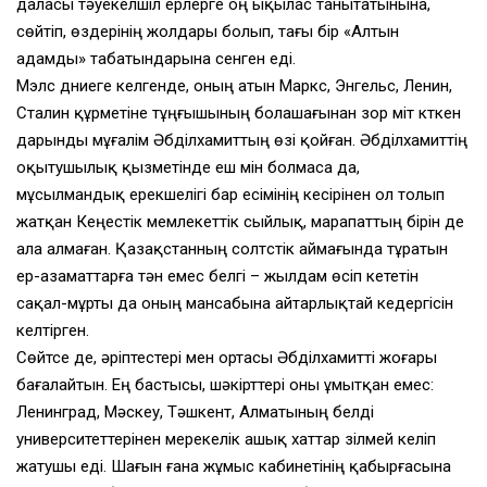
даласы тәуекелшіл ерлерге оң ықылас танытатынына,
сөйтіп, өздерінің жолдары болып, тағы бір «Алтын
адамды» табатындарына сенген еді.
Мэлс дүниеге келгенде, оның атын Маркс, Энгельс, Ленин,
Сталин құрметіне тұңғышының болашағынан зор үміт күткен
дарынды мұғалім Әбділхамиттың өзі қойған. Әбділхамиттің
оқытушылық қызметінде еш мін болмаса да,
мұсылмандық ерекшелігі бар есімінің кесірінен ол толып
жатқан Кеңестік мемлекеттік сыйлық, марапаттың бірін де
ала алмаған. Қазақстанның солтүстік аймағында тұратын
ер-азаматтарға тән емес белгі – жылдам өсіп кететін
сақал-мұрты да оның мансабына айтарлықтай кедергісін
келтірген.
Сөйтсе де, әріптестері мен ортасы Әбділхамитті жоғары
бағалайтын. Ең бастысы, шәкірттері оны ұмытқан емес:
Ленинград, Мәскеу, Тәшкент, Алматының белді
университеттерінен мерекелік ашық хаттар үзілмей келіп
жатушы еді. Шағын ғана жұмыс кабинетінің қабырғасына