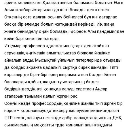
әрине, келешектегі Қазақстанның баламасы болатын. Өзге
Азия жолбарыстарынан да күшті болады деп күтілген.
Өткеннің есте қалған осынау бейнелері бұл күні қатарлас
басқа бір әлемде болып жатқандай көрінеді. Иә, жаңа
жүйеге бейімделу оңай болмады. Әсіресе, Ұлы пандемиядан
кейін бәрі кенеттен өзгерді.
Итқұмар профессор «далматылықтар» деп атайтын
серуеншіл, әңгімешіл алматылықтар біржола үйкүшікке
айналып алды. Мысықтай ұйлығып пәтерлерінде отырады
да қояды; экранға қадалып, сыртқа сирек шығады. Тіпті
көршілер де бірін-бірі әрең шырамытатын болды. Бөтен
балаларды қойып, жақын туыстарының үйіндегі
бүлдіршіндердің өзі қонаққа келуді сиреткен Аңсар
аталарын танымай қалып жүргені рас.
Соңғы кезде профессордың көңіліне жайлы тиіп жүрген бір
нәрсе – коронавирусқа тексеру желеуімен миллиондаған
ПТР тестің алынуы негізінде әрбір қазақстандықтың ДНҚ
сынамасының мақсатты түрде жиналып алынғандығы