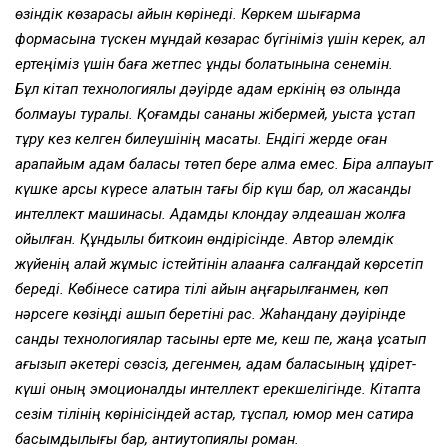
өзіндік көзқарасы айқын көрінеді. Көркем шығарма
формасына түскен мұндай көзқарас бүгініміз үшін керек, ал
ертеңіміз үшін баға жетпес құнды болатынына сенемін.
Бұл кітап технологиялық дәуірде адам еркінің өз қолында
болмауы туралы. Қоғамдық сананы жібермей, уыста ұстап
тұру ­кез келген билеушінің мақсаты. Ендігі жерде оған
қарапайым адам баласы төтеп бере алмақ емес. Бірақ алпауыт
күшке қарсы күресе алатын тағы бір күш бар, ол жасанды
интеллект машинасы. Адамды клондау әлдеқашан жолға
қойылған. Құндылық биткоин өндірісінде. Автор әлемдік
жүйенің қалай жұмыс істейтінін алақанға салғандай көрсетіп
береді. Көбінесе сатира тілі айқын аңғарылғанмен, көп
нәрсеге көзіңді ашып беретіні рас. Жаһандану дәуірінде
сандық технологиялар тасқыны ерте ме, кеш пе, жаңқа құсатып
ағызып әкетері сөзсіз, дегенмен, адам баласының құдірет-
күші оның эмоционалды интеллект ерекшелігінде. Кітапта
сезім тілінің көрінісіндей астар, тұспал, юмор мен сатира
басымдылығы бар, антиутопиялық роман.