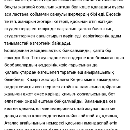
бақты жағалай созылып жатқан бұл көше қаладағы ауасы
аса ластана қоймаған санаулы жерлердің бірі еді. Еңсесін
тіктеп, жанарын жоғары көтеріп, қасынан өтіп жатқан
студенттерді ес түкпірінде сақталып қалған баяғының
студенттерімен салыстырып көріп еді, қазіргілерінің адам
танымастай өзгергенін байқады.
Бойларынан жасқаншақтық байқалмайды, қайта бір
еркіндік бар. Тіпті ауылдан келгендеріне көп болмаған қыз-
бозбалалардың өздерінің жүріс-тұрысынан да
қалалықтардан өзгешелеп тұратын еш айырмашылық
білінбейді. Қазіргі жастар баяғы Кеңес үкіметі замандағы
өздері сияқты «сен тұр мен атайын», намысына қайратын
жаныған өжет емес көрінді; қимыл-қозғалысынан, бет
әлпетінен ондай ештеме байқалмайды. Заманында кез
келген қаланы, ел мен империяны оңай жаулап алатын
даңқы асқан көшпенді тегіміз жайлы айтпай-ақ қоялық.
Аталас ағайынының немересі қасынан амандаспай өтіп