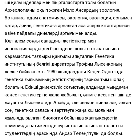
іші қилы идеялар мен пікірталастарға толы болатын.
Археологияны оқып жүрген Мэлс Аңсардың зоология,
ботаника, адам анатомиясы, экология, эволюция, сонымен
қатар, әрине, генетикаға арналған аса әсерлі кітаптарынан
өзіне пайдалы дүниелерді артығымен алды.
Күллі әлем соңғы саладағы жетістіктер мен
инновацияларды дегбірсіздене шолып отыратынына
қарамастан, тағдыры қайғылы аяқталған Генетика
институтының белгілі директоры Трофим Лысенконың
үлесіне байланысты 1980 жылдардағы Кеңес Одағында
генетика ғылымының жетістіктерінің тарихы тым шолақ
болатын. Екінші дүниежүзілік соғыстың алдында мыңдаған
кеңес генетиктеріне жала жабылып, өлімге кесілгені үшін де
жауапты Лысенко еді. Алайда, «лысенковщина» аяқталған
соң, генетика саласын зерттеуге жаңа күш молынан
жұмылдырылған, биология бойынша жалпыкеңестік
олимпияда нәтижесінде сұрыпталып алынған талантты
студенттердің арасында Аңсар Төлеңгітұлы да болды.