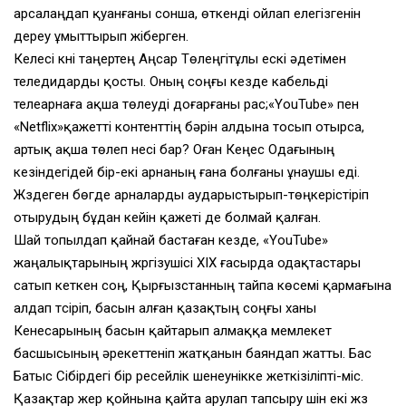
арсалаңдап қуанғаны сонша, өткенді ойлап елегізгенін
дереу ұмыттырып жіберген.
Келесі күні таңертең Аңсар Төлеңгітұлы ескі әдетімен
теледидарды қосты. Оның соңғы кезде кабельді
телеарнаға ақша төлеуді доғарғаны рас;«YouTube» пен
«Netflix»қажетті контенттің бәрін алдына тосып отырса,
артық ақша төлеп несі бар? Оған Кеңес Одағының
кезіндегідей бір-екі арнаның ғана болғаны ұнаушы еді.
Жүздеген бөгде арналарды аударыстырып-төңкерістіріп
отырудың бұдан кейін қажеті де болмай қалған.
Шай топылдап қайнай бастаған кезде, «YouTube»
жаңалықтарының жүргізушісі ХІХ ғасырда одақтастары
сатып кеткен соң, Қырғызстанның тайпа көсемі қармағына
алдап түсіріп, басын алған қазақтың соңғы ханы
Кенесарының басын қайтарып алмаққа мемлекет
басшысының әрекеттеніп жатқанын баяндап жатты. Бас
Батыс Сібірдегі бір ресейлік шенеунікке жеткізіліпті-міс.
Қазақтар жер қойнына қайта арулап тапсыру үшін екі жүз