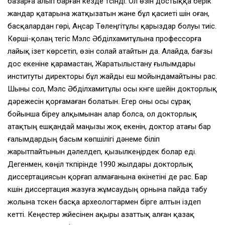
базарға алып барған кезде түсінді. Ол өзін достыққа берік
жандар қатарына жатқызатын және бұл қасиеті үшін оған,
басқалардан гөрі, Аңсар Төлеңгітұлы қарыздар болуы тиіс.
Көрші-қолаң тегіс Мэлс Әбділхамитұлына профессорға
лайық ізет көрсетіп, өзін солай атайтын да. Алайда, бағзы
дос екеніне қарамастан, Жаратылыстану ғылымдары
институты директоры бұл жайды еш мойындамайтыны рас.
Шыны сол, Мэлс Әбділхамитұлы осы күнге шейін докторлық
дәрежесін қорғамаған болатын. Егер оны осы сұрақ
бойынша біреу алқымынан алар болса, ол докторлық
атақтың ешқандай маңызы жоқ екенін, доктор атағы бар
ғалымдардың басым көпшілігі дәнеме біліп
жарытпайтынын дәлелдеп, қызылкеңірдек болар еді.
Дегенмен, көңіл түкпірінде 1990 жылдары докторлық
диссертациясын қорғап алмағанына өкінетіні де рас. Бар
күшін диссертация жазуға жұмсаудың орнына пайда табу
жолына түскен басқа археологтармен бірге алтын іздеп
кетті. Кеңестер жүйесінен ақыры азаттық алған қазақ