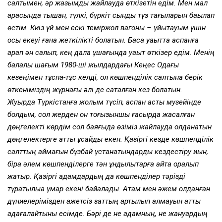
салтымен, әр жазымды жайлауда өткізетін едім. Мен мал
арасында тышқан, түлкі, бүркіт сынды түз тағыларын бақылап
өстім. Киіз үй мен ескі теміржол вагоны – ұйықтауым үшін
осы екеуі ғана жеткілікті болатын. Басқа уақытта аспанға
қарап ән салып, кең дала құшағында уақыт өткізер едім. Менің
балалық шағым 1980-ші жылдардағы Кеңес Одағы
кезеңімен тұспа-тұс келді, ол көшпенділік салтына берік
өткеніміздің жұрнағы әлі де сақталған кез болатын.
Жуырда Түркістанға жолым түсіп, аспан асты музейінде
болдым, сол жерден он тоғызыншы ғасырда жасалған
дөңгелекті көрдім сол баяғыда өзіміз жайлауда қолданатын
дөңгелектерге қатты ұқсайды екен. Қазіргі кезде көшпенділік
салттың қаймағын бұзбай ұстанатындарды кездестіру қиын,
бірақ әлем көшпенділерге тән құндылықтарға қайта оралып
жатыр. Қазіргі адамдардың да көшпенділер тәрізді
тұрақтылыққа құмар екені байқалады. Атам мен әжем қолданған
дүниелерімізден қажетсіз заттың артылып қалмауын қатты
қадағалайтыны есімде. Бәрі де не адамның, не жануардың