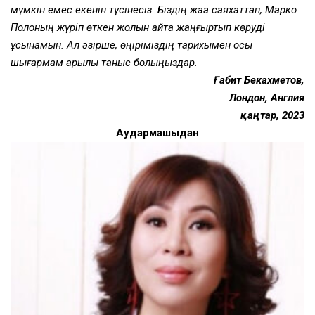
мүмкін емес екенін түсінесіз. Біздің жаққа саяхаттап, Марко
Полоның жүріп өткен жолын қайта жаңғыртып көруді
ұсынамын. Ал әзірше, өңіріміздің тарихымен осы
шығармам арқылы таныс болыңыздар.
Ғабит Бекахметов,
Лондон, Англия
қаңтар, 2023
Аудармашыдан