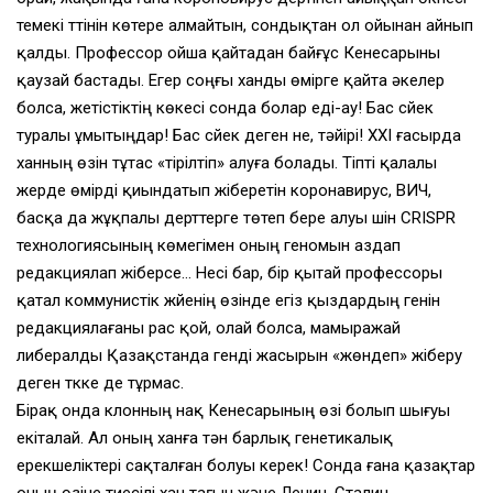
темекі түтінін көтере алмайтын, сондықтан ол ойынан айнып
қалды. Профессор ойша қайтадан байғұс Кенесарыны
қаузай бастады. Егер соңғы ханды өмірге қайта әкелер
болса, жетістіктің көкесі сонда болар еді-ау! Бас сүйек
туралы ұмытыңдар! Бас сүйек деген не, тәйірі! ХХІ ғасырда
ханның өзін тұтас «тірілтіп» алуға болады. Тіпті қалалы
жерде өмірді қиындатып жіберетін коронавирус, ВИЧ,
басқа да жұқпалы дерттерге төтеп бере алуы үшін CRISPR
технологиясының көмегімен оның геномын аздап
редакциялап жіберсе… Несі бар, бір қытай профессоры
қатал коммунистік жүйенің өзінде егіз қыздардың генін
редакциялағаны рас қой, олай болса, мамыражай
либералды Қазақстанда генді жасырын «жөндеп» жіберу
деген түкке де тұрмас.
Бірақ онда клонның нақ Кенесарының өзі болып шығуы
екіталай. Ал оның ханға тән барлық генетикалық
ерекшеліктері сақталған болуы керек! Сонда ғана қазақтар
оның өзіне тиесілі хан тағын және Ленин, Сталин,