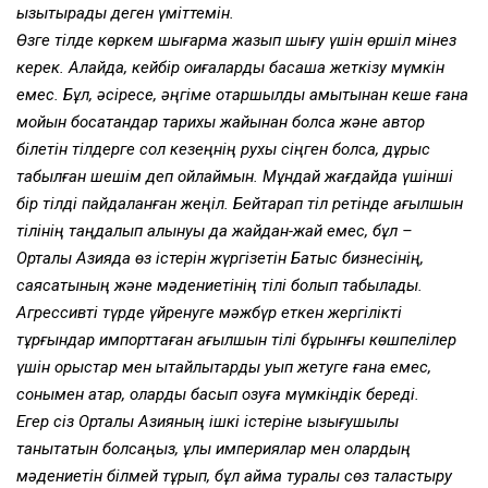
қызықтырады деген үміттемін.
Өзге тілде көркем шығарма жазып шығу үшін өршіл мінез
керек. Алайда, кейбір оқиғаларды басқаша жеткізу мүмкін
емес. Бұл, әсіресе, әңгіме отаршылдық қамытынан кеше ғана
мойын босатқандар тарихы жайынан болса және автор
білетін тілдерге сол кезеңнің рухы сіңген болса, дұрыс
табылған шешім деп ойлаймын. Мұндай жағдайда үшінші
бір тілді пайдаланған жеңіл. Бейтарап тіл ретінде ағылшын
тілінің таңдалып алынуы да жайдан-жай емес, бұл –
Орталық Азияда өз істерін жүргізетін Батыс бизнесінің,
саясатының және мәдениетінің тілі болып табылады.
Агрессивті түрде үйренуге мәжбүр еткен жергілікті
тұрғындар импорттаған ағылшын тілі бұрынғы көшпелілер
үшін орыстар мен қытайлықтарды қуып жетуге ғана емес,
сонымен қатар, оларды басып озуға мүмкіндік береді.
Егер сіз Орталық Азияның ішкі істеріне қызығушылық
танытатын болсаңыз, ұлы империялар мен олардың
мәдениетін білмей тұрып, бұл аймақ туралы сөз таластыру