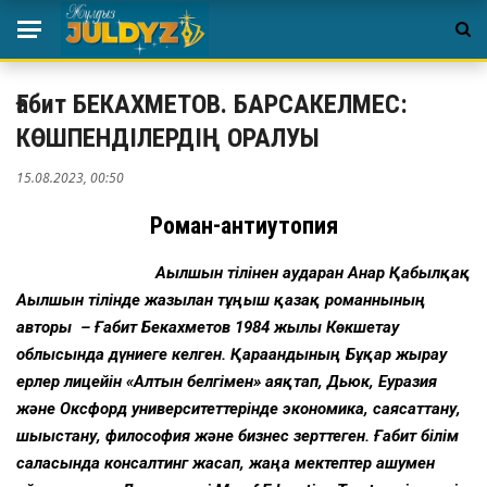
Ғабит БЕКАХМЕТОВ. БАРСАКЕЛМЕС:
КӨШПЕНДІЛЕРДІҢ ОРАЛУЫ
15.08.2023, 00:50
Роман-антиутопия
Ағылшын тілінен аударған Анар Қабылқақ
Ағылшын тілінде жазылған тұңғыш қазақ романнының
авторы – Ғабит Бекахметов 1984 жылы Көкшетау
облысында дүниеге келген. Қарағандының Бұқар жырау
ерлер лицейін «Алтын белгімен» аяқтап, Дьюк, Еуразия
және Оксфорд университеттерінде экономика, саясаттану,
шығыстану, философия және бизнес зерттеген. Ғабит білім
саласында консалтинг жасап, жаңа мектептер ашумен