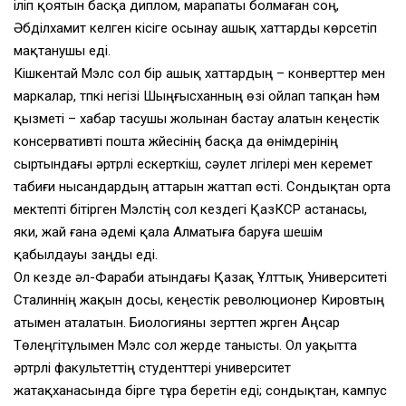
іліп қоятын басқа диплом, марапаты болмаған соң,
Әбділхамит келген кісіге осынау ашық хаттарды көрсетіп
мақтанушы еді.
Кішкентай Мэлс сол бір ашық хаттардың – конверттер мен
маркалар, түпкі негізі Шыңғысханның өзі ойлап тапқан һәм
қызметі – хабар тасушы жолынан бастау алатын кеңестік
консервативті пошта жүйесінің басқа да өнімдерінің
сыртындағы әртүрлі ескерткіш, сәулет үлгілері мен керемет
табиғи нысандардың аттарын жаттап өсті. Сондықтан орта
мектепті бітірген Мэлстің сол кездегі ҚазКСР астанасы,
яки, жай ғана әдемі қала Алматыға баруға шешім
қабылдауы заңды еді.
Ол кезде әл-Фараби атындағы Қазақ Ұлттық Университеті
Сталиннің жақын досы, кеңестік революционер Кировтың
атымен аталатын. Биологияны зерттеп жүрген Аңсар
Төлеңгітұлымен Мэлс сол жерде танысты. Ол уақытта
әртүрлі факультеттің студенттері университет
жатақханасында бірге тұра беретін еді; сондықтан, кампус