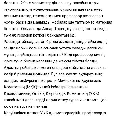
болатын. Жеке мәліметтердің осынау ғажайып қоры
геномикалық, я молекулярлық биология үшін ғана емес,
сонымен қатар, генеология мен профессор жоспарлап
жүрген басқа да маңызды жобалар үшін таптырмас материал
болатын. Осыдан да Аңсар Төлеңгітұлының соңғы кезде
тым әбігерленіп кеткені байқалатын еді.
Расында, айналдырған бір-екі жылдың ішінде дүйім елдің
гендік қорын қолына оп-оңай ұстата салады деген ой
мұның үш ұйықтаса түсіне кіріп пе? Енді профессор кімнің
кімге туыс болып келетінін да жақсы білетін болды.
Адамның ойына келмеген оның өзі жайындағы дерек те
қазір бір мұның қолында. Бұл аса қауіпті ақпарат-тын;
сондықтан,бұрынғы кеңестік Мемлекеттік Қауіпсіздік
Комитетінің (МҚК)тікелей ізбасары саналатын
Қазақстанның Ұлттық Қауіпсіздік Комитетінің (ҰҚК)
талабымен деректерді жария етпеу туралы келісімге қол
қоюына тура келген еді.
Келуі жиілеп кеткен ҰҚК қызметкерлерінің профессорға