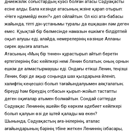
дүниежүзілік соғыстардың куәсі болған атасы Сәдуақасты
есіне алды. Бала кезінде атасының жүзіне қарап отырып:
«Неге үндемейді екен?» деп ойлайтын. Ол кісі ата-бабасы
жайында, тіпті дін-ұстанымы туралы да ешқашан ләм деген
емес. Қуықтай бір бөлмесінде намазын ешкімге білдіртпей
оқып алушы еді, алайда, немерелерінің көзінше Алланы
сирек ауызға алатын.
Атасының «Мың бір түннен» құрастырып айтып беретін
ертегілерінің бас кейіпкері үнемі Ленин болатын; оның орнын
ешкім де алмастырмаушы еді. Ондағы етікші Ленин, теңізші
Ленин, бәрі де ақыр соңында шах қыздарына үйленіп,
халифтің кеңесшісі болып тағайындалуымен аяқталатын;
біреуді һәм біреудің отбасын қырып-жойып тастапты
деген оқиғалар атымен болмайтын. Сондай сәттерде
Сәдуақас Лениннің әшейін бір көркем әдебиет кейіпкері
болып қалуын өзі де іштей қалады ма екен?
Шынында, Сәдуақастың аға-інілерінің, аталас
ағайындарының бәрінің түбіне жеткен Лениннің ізбасары,