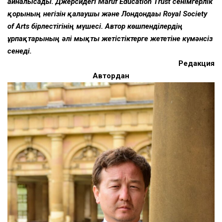
айналысады. Джерсидегі Maruf Education Trust сенімгерлік
қорының негізін қалаушы және Лондондағы Royal Society
of Arts бірлестігінің мүшесі. Автор көшпенділердің
ұрпақтарының әлі мықты жетістіктерге жететіне күмәнсіз
сенеді.
Редакция
Автордан