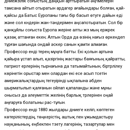
дүниежүзілік соғыстың даңқын арттыратын әңгімелерін
тамсана айтып отыратын ардагер ағайындары болған, қай-
қайсы да Батыс Еуропаны тағы бір басып өтуге дайын еді
және сол күндерін жан-тәндерімен аңсапотыратын. Сол бір
қанқұйлы соғыста Еуропа жеріне алты жүз мың ержүрек
қазақ аттанған екен; Алтын Орда да өзінің нағыз өркендеп
тұрған шағында ондай әскер санын қамти алмаған.
Профессор енді терең мұңға батты. Екі қолын артына
қайыра ұстап алып, қазіргінің жастары баяғының қайратты,
патриот ерлерінің тырнағына да татымайтынын, біртүрлілеу
көрінетін орыстар мен олардан екі есе асып түсетін
америкалықтардың тегеуірінді ықпалына әбден
шырматылып қалғанын ойлап қапаланды және мұны
онысыз да әлеуметтік желінің барлық түрлерінен оңай
аңғаруға болатыны рас-тұғын.
Профессор енді 1880 жылдары дүниеге келіп, көптеген
көтерілістердің, төңкерістің, аштық пен ұжымдастыру
науқанының, еңбекпен түзету лагерінің, тазартулар мен