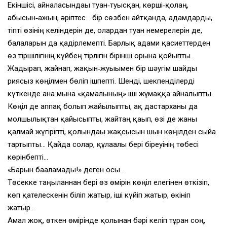
Екіншісі, айналасындағы туған‑туысқан, көрші‑қолаң,
абысын‑ажын, әріптес… бір сөзбен айтқанда, адамдарды,
тіпті өзінің келіндерін де, олардан туған немерелерін де,
балаларын да қадірлемепті. Барлық адами қасиеттерден
өз тіршілігінің күйбең тірлігін бірінші орынға қойыпты…
Жадырап, жайнап, жақын‑жуығымен бір шәугім шайды
риясыз көңілмен бөліп ішпепті. Шенді, шекпенділерді
күткенде ғана мына «қамалының» іші жұмаққа айналыпты.
Көңіл де аппақ болып жайылыпты, ақ дастарханы да
молшылықтан қайысыпты, жайтаң қағып, өзі де жаны
қалмай жүгіріпті, қолындағы жақсысын шын көңілден сыйға
тартыпты… Қайда солар, құлағалы бері біреуінің төбесі
көрінбепті…
«Барын бағаламады!» деген осы…
Төсекке таңылғаннан бері өз өмірін көңіл елегінен өткізіп,
көп қателескенін біліп жатыр, іші күйіп жатыр, өкініп
жатыр…
Амал жоқ, өткен өмірінде қолынан бәрі келіп тұрған соң,