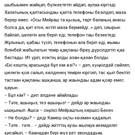
шыбығымен жайқап, бүлкектетіп айдап, аулаға кіргізді.
Халатының қалтасындағы қалта телефоны безілдеп, маза
берер емес. «Осы Мейраш та қызық, төрт баланың анасы
болса да, қит етсе, өстіп маза бермейді…» деп, сиырын
байлап, шелегін ала беріп еді, телефон тағы безектеді.
Жұлынып, қабағы түсіп, телефонын ала беріп еді, жымы
білінбей жабылатын темір қақпаны біреу дүрсілдетіп қаға
бастады. Ит үріп, есіктің алды азан‑қазан болды.
«Екі кештің арасында бұл кім өзі?» – деп, күңкілдей сөйлеп,
шелегін қоя салып, көлденең темірін кіргізіп, тас қып бекітіп
тастаған қақпаны ашқанша, ар жағындағы адам қояр емес
қағуын…
– Бұл кім? – деп зілдене айғайлады.
– Тәте, ашыңыз, тез ашыңыз! – дейді ар жағындағы
ышқынып. Ашса – сіңілісі Мейраштың көршісі Бекен.
– Не болды? – деді Кәмеш оқты көзімен қадалып.
– Тәте… тәте… – дейді жігіттің аузы жылауға икемделіп
қисайып, – бағанадан бері жүз рет звондадым,