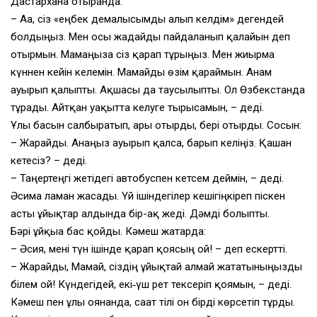
Дастарханға отырғанда:
– Аға, сіз «еңбек демалысымды алып келдім» дегендей
болдыңыз. Мен осы жағдайды пайдаланып қалайын деп
отырмын. Мамаңызға сіз қарап тұрыңыз. Мен жиырма
күннен кейін келемін. Мамайды өзім қараймын. Анам
ауырып қалыпты. Ақшасы да таусылыпты. Ол Өзбекстанда
тұрады. Айтқан уақытта келуге тырысамын, – деді.
Ұлы басын салбыратып, ары отырды, бері отырды. Сосын:
– Жарайды. Анаңыз ауырып қалса, барып келіңіз. Қашан
кетесіз? – деді.
– Таңертеңгі жетідегі автобуспен кетсем деймін, – деді.
Әсима лағман жасады. Үй ішіндегілер кешігіңкіреп піскен
асты ұйықтар алдында бір-ақ жеді. Дәмді болыпты.
Бәрі ұйқыға бас қойды. Кәмеш жатарда:
– Әсия, мені түн ішінде қарап қоясың ғой! – деп ескертті.
– Жарайды, Мамай, сіздің ұйықтай алмай жататыныңызды
білем ғой! Күндегідей, екі‑үш рет тексеріп қоямын, – деді.
Кәмеш пен ұлы оянғанда, сағат тілі он бірді көрсетіп тұрды.