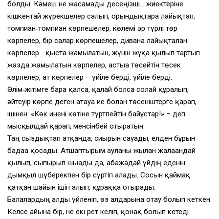
болды. Кәмеш не жасамады десеңізші… жиектеріне
кішкентай жүрекшелер салып, орындықтарға лайықтап,
томпиған‑томпиған көрпешелер, көлемі әр түрлі төр
көрпелер, бір салар көрпешелер, диванға лайықталған
көрпелер… қыста жамылатын, жүнін жұқа қылып тартып
жазда жамылатын көрпелер, астыға төсейтін төсек
көрпелер, ат көрпелер – үйіле берді, үйіле берді.
Өлім‑жітімге бара қалса, қалай болса солай құралып,
әйтеуір көрпе деген атауға ие болған төсеніштерге қарап,
ішінен: «Көк инені көтіне түртпейтін байғұстар!» – деп
мысқылдай қарап, менсінбей отыратын.
Таң сыздықтап атқанда, сиырын сауады, елден бұрын
бадаға қосады. Атшаптырым ауланы жылан жалағандай
қылып, сыпырып шығады да, абажадай үйдің еденін
дымқыл шүберекпен бір сүртіп алады. Сосын қаймақ
қатқан шайын ішіп алып, құраққа отырады.
Балалардың алды үйленіп, өз алдарына отау болып кеткен.
Келсе айына бір, не екі рет келіп, қонақ болып кетеді.