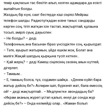
темір қақпасын тас бекітіп алып, келген адамдарға да есікті
ашпайтын болды.
Жаздың бір күні, сағат бестерде кіші сіңілісі Мейраш
телефон шалды. Радиотұтқадан өзіне таныс сандарды
көрген соң, тігіп жатқан ісін тастап, жақтыртпай, құлағына
тосып, әмірлі суық дауыспен:
– Не болды? – деді.
Телефонның ана басынан біраз үнсіздіктен соң, қырылдап:
– Тәте, ауырып жатырмын, үйде ешкім жоқ. Болат ана
мәліге Жақай шалдың қырқына түсіп кеткен…
– Қай жерің? – деді Кәмеш сіңілісінің сөзінің аяғын күтпей,
дігерлеп.
– Тамағым…
– Е, тамағың болса, тұз, содамен шайқа… «Денем күйіп бара
жатыр дейсің бе?» Аспирин ішіп, бүркеніп жат, бала емессің
ғой! – деді жақтыртпай… – Медпунктке звондадың ба?
«Икрам аканың жүрегі ұстап қалып, екеуі де сонда жүр
дейсің бе?» – Онда келмейді олар… «Жаман болып