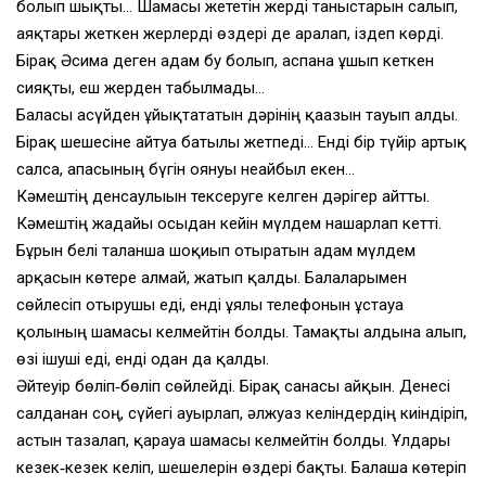
болып шықты… Шамасы жететін жерді таныстарын салып,
аяқтары жеткен жерлерді өздері де аралап, іздеп көрді.
Бірақ Әсима деген адам бу болып, аспанға ұшып кеткен
сияқты, еш жерден табылмады…
Баласы асүйден ұйықтататын дәрінің қағазын тауып алды.
Бірақ шешесіне айтуға батылы жетпеді… Енді бір түйір артық
салса, апасының бүгін оянуы неғайбыл екен…
Кәмештің денсаулығын тексеруге келген дәрігер айтты.
Кәмештің жағдайы осыдан кейін мүлдем нашарлап кетті.
Бұрын белі талғанша шоқиып отыратын адам мүлдем
арқасын көтере алмай, жатып қалды. Балаларымен
сөйлесіп отырушы еді, енді ұялы телефонын ұстауға
қолының шамасы келмейтін болды. Тамақты алдына алып,
өзі ішуші еді, енді одан да қалды.
Әйтеуір бөліп‑бөліп сөйлейді. Бірақ санасы айқын. Денесі
салданған соң, сүйегі ауырлап, әлжуаз келіндердің киіндіріп,
астын тазалап, қарауға шамасы келмейтін болды. Ұлдары
кезек‑кезек келіп, шешелерін өздері бақты. Балаша көтеріп