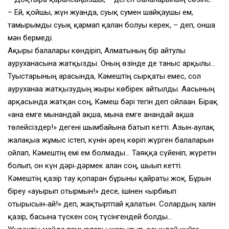
– Ей, қойшы, жүн жуғанда, суық сумен шайқаушы ем,
тамырымды суық қармап қалған болуы керек, – деп, онша
мән бермеді.
Ақыры балалары көндіріп, Алматының бір айтулы
ауруханасына жатқызды. Оның өзінде де таныс арқылы…
Туыстарының арасында, Кәмештің сырқаты емес, сол
ауруханаға жатқызудың жыры көбірек айтылды. Ағасының
арқасында жатқан соң, Кәмеш бәрі тегін деп ойлаған. Бірақ
«ана емге мынандай ақша, мына емге анандай ақша
төлейсіздер!» дегені шымбайына батып кетті. Азын‑аулақ
жалақыға жұмыс істеп, күнін әрең көріп жүрген балаларын
ойлап, Кәмештің емі ем болмады… Таяққа сүйеніп, жүретін
болып, он күн дәрі‑дәрмек алған соң, шығып кетті.
Кәмештің қазір тау қопарған бұрынғы қайраты жоқ. Бұрын
біреу «ауырып отырмын!» десе, ішінен «ырбиып
отырысын‑ай!» деп, жақтыртпай қалатын. Солардың халін
қазір, басына түскен соң түсінгендей болды…