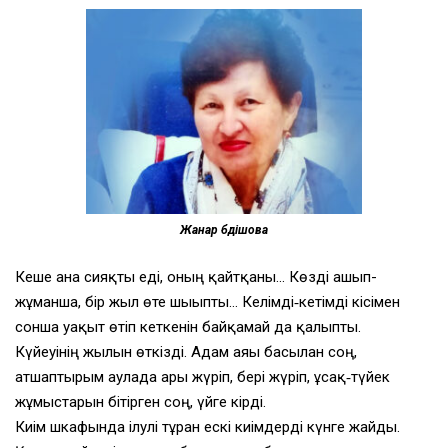
Жанар Әбдішова
Кеше ғана сияқты еді, оның қайтқаны… Көзді ашып-
жұмғанша, бір жыл өте шығыпты… Келімді‑кетімді кісімен
сонша уақыт өтіп кеткенін байқамай да қалыпты.
Күйеуінің жылын өткізді. Адам аяғы басылған соң,
атшаптырым аулада ары жүріп, бері жүріп, ұсақ‑түйек
жұмыстарын бітірген соң, үйге кірді.
Киім шкафында ілулі тұрған ескі киімдерді күнге жайды.