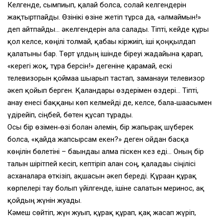
Келгенде, сымпиып, қалай болса, солай келгендерін
жақтыртпайды. Өзінікі өзіне жетіп тұрса да, «алмаймын!»
деп айтпайды… әкелгендерін ала салады. Тіпті, кейде құры
қол келсе, көңілі толмай, қабағы кіржиіп, іші қоңқылдап
қалатыны бар. Төрт ұлдың ішінде біреуі жағдайына қарап,
«керегі жоқ, тұра берсін!» дегеніне қарамай, ескі
телевизорын қоймаға шығарып тастап, заманауи телевизор
әкеп қойып берген. Қалғандары өздерімен өздері… Тіпті,
анау енесі баққаны көп келмейді де, келсе, бала‑шағасымен
үдірейіп, сіңбей, бөтен құсап тұрады.
Осы бір өзімен‑өзі болған әлемін, бір жапырақ шүберек
болса, «қайда жапсырсам екен?» деген ойдан басқа
көңілін бөлетіні – бағындағы алма піскен кез еді… Оның бір
талын шірітпей кесіп, кептіріп алған соң, қаладағы сіңілісі
асханаларға өткізіп, ақшасын әкеп береді. Құраған құрақ
көрпелері тау болып үйілгенде, ішіне салатын меринос, ақ
қойдың жүнін жуады.
Кәмеш сөйтіп, жүн жуып, құрақ құрап, қақ жасап жүріп,