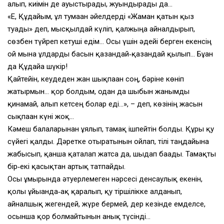
алып, киімін де ауыстырады, жуындырады да…
«Е, Құдайым, ұл тумаған әйелдерді «Жаман қатын қыз
туады» деп, мысқылдай күліп, қалжыңға айналдырып,
сөзбен түйреп кетуші едім… Осы үшін әдейі берген екенсің
ғой мына ұлдарды басын қазандай‑қазандай қылып… Бұған
да Құдайға шүкір!
Қайтейін, кеудеден жан шықпаған соң, бәріне көніп
жатырмын… қор болдым, одан да шыбын жанымды
қинамай, алып кетсең болар еді…», – деп, көзінің жасын
сықпаған күні жоқ…
Кәмеш балаларынан ұялып, тамақ ішпейтін болды. Құры қу
сүйегі қалды. Дәретке отыратынын ойлап, тілі таңдайына
жабысып, қанша қаталап жатса да, шыдап бағады. Тамақты
бір‑екі қасықтан артық татпайды.
Осы ғұмырында әтуерлемеген нәрсесі денсаулық екенін,
қолы ұйығанда‑ақ қаралып, қу тіршілікке алданып,
айналшық жегендей, жүре бермей, дер кезінде емделсе,
осынша қор болмайтынын анық түсінді…