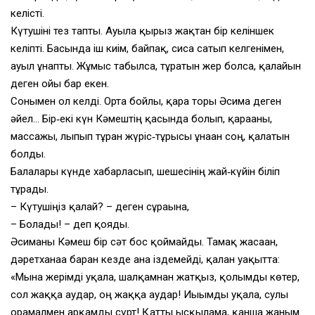
келісті.
Күтушіні тез тапты. Ауылға қырғыз жақтан бір келіншек
келіпті. Басында іш киім, байпақ, сиса сатып келгенімен,
ауыл ұнапты. Жұмыс табылса, тұратын жер болса, қалайын
деген ойы бар екен.
Сонымен ол келді. Орта бойлы, қара торы Әсима деген
әйел… Бір‑екі күн Кәмештің қасында болып, қарағаны,
массажы, лыпып тұрған жүріс‑тұрысы ұнаған соң, қалатын
болды.
Балалары күнде хабарласып, шешесінің жай‑күйін біліп
тұрады.
– Күтушіңіз қалай? – деген сұрағына,
– Болады! – деп қояды.
Әсиманы Кәмеш бір сәт бос қоймайды. Тамақ жасаған,
дәретханаға барған кезде ғана іздемейді, қалған уақытта:
«Мына жерімді уқала, шалқамнан жатқыз, қолымды көтер,
сол жаққа аудар, оң жаққа аудар! Иығымды уқала, сулы
орамалмен арқамды сүрт! Қатты ысқылама, қанша жаным