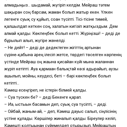
алмадыңыз… шыдамай, жүгіріп келдім. Мейраш тәтем
шақырған соң барсам, жаман болып жатыр екен. Үлкен
легенге суық су құйып, соған түсіпті. Тісі‑тісіне тимей,
қалшылдап кеткен соң, халатын кигізіп жатқыздым. Дем
алмай қалды. Көкпеңбек болып кетті. Жүріңізші! – деді де
бұрылып алып, жүгіре жөнелді.
– Не дейт! – деді де дедектеген жігіттің артынан
сүріне‑қабына әрең ілесіп жетсе, төрдегі төселген көрпенің
үстінде Мейраш оң жағына қисайған күйі мына жалғаннан
жүріп кетіпті. Ауа қармаған балықтай көзі адырайып, аузы
ашылып, мойны, кеудесі, беті – бәрі көкпеңбек болып
кетіпті…
Кәмеш есеңгіреп, не істерін білмей қалды.
– Суға түскен бе? – деді Бекенге қарап.
– Иә, ыстығын басамын деп, суық суға түсіпті, – деді.
– Ойбай, жаным‑ай, – деп, Кәмеш дауыс салып, сіңлісінің
үстіне құлады. Көршілер жиналып қалды. Біреулер келіп,
Кәмешті қолтығынан сүйемелдеп отырғызып, Мейраштың