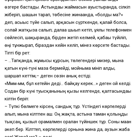
өзгере бастады. Астындағы жаймасын ауыстырғанда, сілкіп
жіберіп, шашын тарап, төбесіне жинағанда, «болды ма?»
деп, асығыс түйе салып, арқасын сүрткенде, қалай болса,
солай жатқыза салып; далаға шығып кетіп, ұялы телефонмен
сөйлесіп, шақырғанда, бірден жетіп келмей, қабағы түйіліп,
өңі тұнжырап, біраздан кейін келіп, мінез көрсете бастады.
Тіпті бір рет:
– …Тапқанда, жұмысы құрсын, төлегендері мизер, мына
қатын күні‑түні маза бермейді, мойныма мініп алды,
шаршап кеттім,– деген сөзін анық естіді.
«Ммм‑мм, бұл кетейін деді… байқау керек…» деген ой келді.
Содан бір күні туысқанының қызы келгенде, қалтасындағы
кілтін беріп:
– Түпкі бөлмеге кірсең, сандық тұр. Үстіндегі көрпелерді
алып, мына кілтпен аш. Оң жақта, астына таман қолыңды
тықсаң, қызыл орамалмен оралған түйіншек тұр. Соны маған
әкеп бер. Кілттеп, көрпелерді орнына жина да, аузын жаба