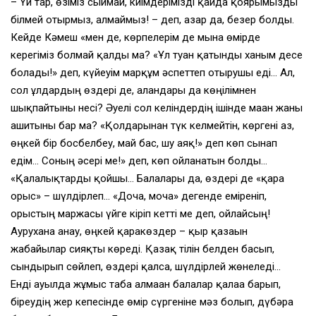
– Үй тар, өзіміз сыймай, киімдерімізді қайда қоярымызды
білмей отырмыз, алмаймыз! – деп, азар да, безер болды.
Кейде Кәмеш «мен де, көрпелерім де мына өмірде
керегіміз болмай қалды ма? «Ұл туған қатынды ханым десе
болады!» деп, күйеуім марқұм әспеттеп отырушы еді… Ал,
сол ұлдардың өздері де, алғандары да көңілімнен
шықпайтыны несі? Әуелі сол келіндердің ішінде маған жаны
ашитыны бар ма? «Қолдарынан түк келмейтін, көргені аз,
өңкей бір босбелбеу, май бас, шу аяқ!» деп көп сынап
едім… Соның әсері ме!» деп, көп ойланатын болды…
«Қалалықтарды қойшы… Балалары да, өздері де «қара
орыс» – шүлдірлеп… «Доча, моча» дегенде еміреніп,
орыстың маржасы үйге кіріп кетті ме деп, ойлайсың!
Аурухана анау, өңкей қаракөздер – қыр қазағын
жабайылар сияқты көреді. Қазақ тілін белден басып,
сындырып сөйлеп, өздері қалса, шүлдірлей жөнеледі…
Енді ауылда жұмыс таба алмаған балалар қалаға барып,
біреудің жер кепесінде өмір сүргеніне мәз болып, дүбәра