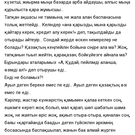
күзетші, жиырма мыңға базарда арба айдаушы, алпыс мыңға
құрылыста қара жұмысшы…
Тапқан ақшасы не тамағына, не жалға алған баспанасына
толық жетпейді… Келіндер «ана қарызды, мына қарызды
қайтару керек, кредит алу керек!» деп, тақылдайды да
отырады әйтеуір… Сондай жерде өскен немерелер не
болады? Қазақтың кеңпейілін бойына сіңіре ала ма? Жоқ,
тапқанын тығып жейтін, қарақазан, бойкүйезге айнала ма?
Бұрындары аталарымыз: «А, Құдай, пейілімді алғанша,
өзімді ал!» деп отырушы еді…
Енді не боламыз?!
Ауыл деген береке емес пе еді… Ауыл деген қазақтың өзі
емес пе еді…
Кәрілер, жастар күнкөрістің қамымен қалаға кеткен соң,
ешкімге керегі жоқ болып, мал қарап, шөп шабатын шама
жоқ, не жаятын өріс жоқ, ақиып отыра‑отыра, қиналған соң,
баяғы «қартайғанда бағады» деген түйсікпен әркімнің
босағасында баспақшылап, жанын баға алмай жүрген