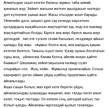
Алматыдан оқып келген баласы жұмыс таба алмай,
қиналып жүр. Зейнет жасына жеткен ауылдасын «кетеді»
деп күткеніне үшінші жыл. Жасы отыздан асып барады.
Үйленейін десе, шешесі дені сау кезінде көрсеткен
қыздардың ешқайсысын жақтыртпап еді, енді өзі ешкімді
жақтыртпайтын болды. Біресе ана жері, біресе мына жері
дегендей… лап ете түскен сезімі басылып, лездемде айнып
қалады. Бір жағы… «жұмыс болса жоқ, ана шалдың қашан
кететіні белгісіз. Танысы күшті екен. Қазір орнын босататын
сұры жоқ… үйленсем, балам болса, әйелім екеуін қайтіп
бағамын? Шешемнің зейнетақысына көзімді сүзіп
отырайын сол… Жоқ, кейін… Жұмысқа орналасайын. Сосын
көрермін!» деген оймен үйдің күйбең тіршілігімен қайта
айналысады…
Аңғал‑саңғал болып, мал кіріп кете беретін үйдің
айналасындағы қоршауды жаңалап, жас талды кесіп алып
келіп, тоқып тастады. Ол кепкен соң, шегедей қатып, тас
болып қалды. Айналаны мұнтаздай қылып тазалады.