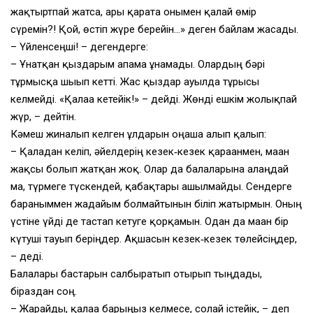
жақтыртпай жатса, ары қарата онымен қалай өмір
сүремін?! Қой, өстіп жүре берейін…» деген байлам жасады.
– Үйленсеңші! – дегендерге:
– Ұнатқан қыздарым апама ұнамады. Олардың бәрі
тұрмысқа шығып кетті. Жас қыздар ауылда тұрғысы
келмейді. «Қалаға кетейік!» – дейді. Жөнді ешкім жолықпай
жүр, – дейтін.
Кәмеш жиналып келген ұлдарын оңаша алып қалып:
– Қаладан келіп, әйелдерің кезек‑кезек қарағанмен, маған
жақсы болып жатқан жоқ. Олар да балаларына алаңдай
ма, түрмеге түскендей, қабақтары ашылмайды. Сендерге
барғаныммен жағдайым болмайтынын біліп жатыр­мын. Оның
үстіне үйді де тастап кетуге қорқамын. Одан да маған бір
күтуші тауып беріңдер. Ақшасын кезек‑кезек төлейсіңдер,
– деді.
Балалары бастарын салбыратып отырып тыңдады,
біраздан соң.
– Жарайды, қалаға барғыңыз келмесе, солай істейік, – деп