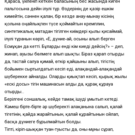
Қараса, үйленіп кеткен баласының бес жасында киген
пальтосына дейін ілулі тұр. Өздерінің де қазір ешкім
кимейтін, сәннен қалған, бір кезде анау‑мынау кісінің
қолына оңайлықпен түсе қоймайтын кремплин,
синтетикалық матадан тігілген киімдері қылы қисаймай,
ілулі тұрғанын көріп, «Е, дүние‑ай, осыны алып берген
Есмұқан да кетті. Бұларды енді кім киеді дейсің?» – деп,
жинап, ауызғы бөлмеге алып шықты. Біраз қарап отырды
да, тастай салуға қимай, өткір қайшыны алып, тігістің
бойымен сыртылдатып кесіп еді, алақандай‑алақандай
шүберекке айналды. Оларды қиықтап кесіп, қырық жылғы
«ескі досы» тігін машинасын алды да, құрақ құрауға
отырды…
Берілгені соншалық, кейде тамақ ішуді ұмытып кетеді.
Кәмеш бірте‑бірте әр шүберекті алақанына салып, қалай
тігетінін, қайда жарайтынын, қалай құрайтынын ойлап,
басқа дүниеге бұрылмайтын болды.
Тіпті, кіріп‑шыққан туған‑туысты да, оны‑мұны сұрап,