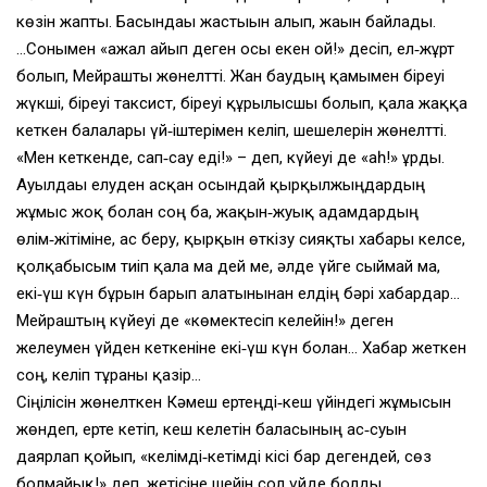
көзін жапты. Басындағы жастығын алып, жағын байлады.
…Сонымен «ажал ғайып деген осы екен ғой!» десіп, ел‑жұрт
болып, Мейрашты жөнелтті. Жан бағудың қамымен біреуі
жүкші, біреуі таксист, біреуі құрылысшы болып, қала жаққа
кеткен балалары үй‑іштерімен келіп, шешелерін жөнелтті.
«Мен кеткенде, сап‑сау еді!» – деп, күйеуі де «аһ!» ұрды.
Ауылдағы елуден асқан осындай қырқылжыңдардың
жұмыс жоқ болған соң ба, жақын‑жуық адамдардың
өлім‑жітіміне, ас беру, қырқын өткізу сияқты хабары келсе,
қолқабысым тиіп қала ма дей ме, әлде үйге сыймай ма,
екі‑үш күн бұрын барып алатынынан елдің бәрі хабардар…
Мейраштың күйеуі де «көмектесіп келейін!» деген
желеумен үйден кеткеніне екі‑үш күн болған… Хабар жеткен
соң, келіп тұрғаны қазір…
Сіңілісін жөнелткен Кәмеш ертеңді‑кеш үйіндегі жұмысын
жөндеп, ерте кетіп, кеш келетін баласының ас‑суын
даярлап қойып, «келімді‑кетімді кісі бар дегендей, сөз
болмайық!» деп, жетісіне шейін сол үйде болды.