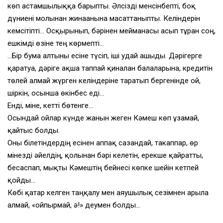
көп астамшылыққа барыпты. Әлсізді менсінбепті, боқ
дүниені молынан жинағанына масаттаныпты. Келіндерін
кемсітіпті… Осқырынып, бәрінен мейманасы асып тұрған соң,
ешкімді өзіне тең көрмепті…
…Бір бума алтыны есіне түсіп, іші удай ашыды. Дәрігерге
қаратуға, дәріге ақша таппай қиналған балаларына, кредитін
төлей алмай жүрген келіндеріне таратып бергенінде ғой,
шіркін, осынша өкінбес еді…
Енді, міне, кетті бөтенге…
Осындай ойлар күнде жанын жеген Кәмеш көп ұзамай,
қайтыс болды.
Оны білетіндердің есінен аппақ сазандай, такаппар, өр
мінезді әйелдің, қолынан бәрі келетін, ерекше қайратты,
бесаспап, мықты Кәмештің бейнесі көпке шейін кетпей
қойды…
Көбі қатар келген таңқалу мен аяушылық сезімнен арыла
алмай, «ойпырмай, ә!» деумен болды…