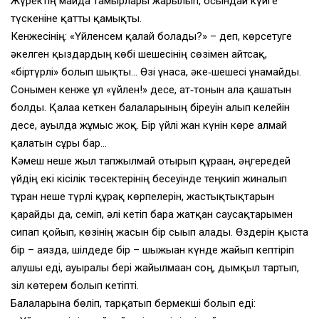
Жүректің майда тамырлары жарылып, осындай күйге
түскеніне қатты қамықты.
Кенжесінің: «Үйленсем қалай болады?» – деп, көрсетуге
әкелген қыздар­дың көбі шешесінің сөзімен айтсақ,
«біртүрлі» болып шықты… Өзі ұнаса, әке‑шешесі ұнамайды.
Сонымен кенже ұл «үйлен!» десе, ат‑тонын ала қашатын
болды. Қалаға кеткен балаларының біреуін алып келейін
десе, ауылда жұмыс жоқ. Бір үйлі жан күнін көре алмай
қалатын сұры бар…
Кәмеш неше жыл тапжылмай отырып құраған, әңгередей
үйдің екі кісілік төсектерінің бесеуінде теңкиіп жиналып
тұрған неше түрлі құрақ көрпелерін, жастықтықтарын
қарайды да, семіп, әлі кетіп бара жатқан саусақтарымен
сипап қойып, көзінің жасын бір сығып алады. Өздерін қыста
бір – аязда, шілдеде бір – шыжыған күнде жайып кептіріп
алушы еді, ауырғалы бері жайылмаған соң, дымқыл тартып,
зіл көтерем болып кетіпті.
Балаларына бөліп, тарқатып бермекші болып еді: