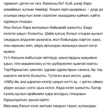
тұрмын!» деген не сөз, баласың ба? Қой, қазір бара
алмаймын, қолым тимейді. Кешке кіріп шығармын, – деді де
осынша уақытын алған сіңілісіне зығырданы қайнап, қайта
құраққа отырды.
Кеш батып бара жатқанын байқамай қалыпты. Бада
келетін уақыт болыпты. Шайға қатық болып отырған қызыл
сиырдың алдынан шықпаса, жол бойындағы картон, қағаз,
оны‑мұныны жеп, үйдің артындағы жазыққа шығып кетуі
мүмкін.
Үсті‑басына жабысқан жіптерді, қиықтардың қиқымын
қағып, тігін мәшинесінің үстін шүберекпен қымтап жапты.
Төртбұрыштап, қиюлап, құраған құрақтарын санаса, бір төр
көрпеге жететін болыпты. Түтілген жүні жетсе, даяр…
«Ойбу‑йи, ана қарасан келгір қаңғып кетті‑ау…» деген оймен
үйден асығыс‑үсігіс шыға келсе, бада келіп қалыпты. Батар
күннің қызыл арайымен қара жолдың топырағын
бұрқылдатып, ауылға кіріпті.
Маң‑маң басып келе жатқан сиырын тауып, қолындағы