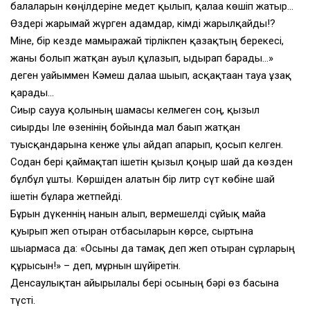
балаларын көңілдеріне медет қылып, қалаға көшіп жатыр…
Өздері жарымай жүрген адамдар, кімді жарылқайды!?
Міне, бір кезде мамыражай тірлікпен қазақтың берекесі,
жаны болып жатқан ауыл құлазып, ыдырап барады…»
деген уайыммен Кәмеш далаға шығып, асқақтаған тауға ұзақ
қарады…
Сиыр саууға қолының шамасы келмеген соң, қызыл
сиырды Іле өзенінің бойында мал бағып жатқан
туысқандарына кенже ұлы айдап апарып, қосып келген.
Содан бері қаймақтап ішетін қызыл қоңыр шай да көзден
бұлбұл ұшты. Көршіден алатын бір литр сүт көбіне шай
ішетін бұларға жетпейді.
Бұрын дүкеннің нанын алып, вермешелді сұйық майға
қуырып жеп отырған отбасыларын көрсе, сыртына
шығармаса да: «Осыны да тамақ деп жеп отырған сұрларың
құрысын!» – деп, мұрнын шүйіретін.
Денсаулықтан айырылғалы бері осының бәрі өз басына
түсті.