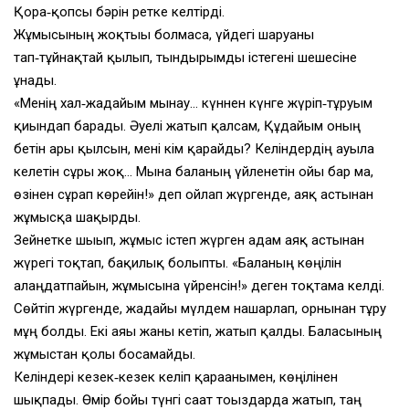
Қора‑қопсы бәрін ретке келтірді.
Жұмысының жоқтығы болмаса, үйдегі шаруаны
тап‑тұйнақтай қылып, тындырымды істегені шешесіне
ұнады.
«Менің хал‑жағдайым мынау… күннен күнге жүріп‑тұруым
қиындап барады. Әуелі жатып қалсам, Құдайым оның
бетін ары қылсын, мені кім қарайды? Келіндердің ауылға
келетін сұры жоқ… Мына баланың үйленетін ойы бар ма,
өзінен сұрап көрейін!» деп ойлап жүргенде, аяқ астынан
жұмысқа шақырды.
Зейнетке шығып, жұмыс істеп жүрген адам аяқ астынан
жүрегі тоқтап, бақилық болыпты. «Баланың көңілін
алаңдатпайын, жұмысына үйренсін!» деген тоқтамға келді.
Сөйтіп жүргенде, жағдайы мүлдем нашарлап, орнынан тұру
мұң болды. Екі аяғы жаны кетіп, жатып қалды. Баласының
жұмыстан қолы босамайды.
Келіндері кезек‑кезек келіп қарағанымен, көңілінен
шықпады. Өмір бойы түнгі сағат тоғыздарда жатып, таң