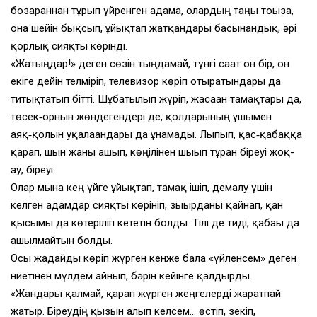
бозарғаннан тұрып үйренген адамға, олардың таңғы тоғызға,
онға шейін бықсып, ұйықтап жатқандары басынғандық, әрі
қорлық сияқты көрінді.
«Жатыңдар!» деген сөзін тыңдамай, түнгі сағат он бір, он
екіге дейін телміріп, телевизор көріп отыратындары да
титықтатып бітті. Шұбатылып жүріп, жасаған тамақтары да,
төсек‑орнын жөндегендері де, қолдарының ұшымен
аяқ‑қолын уқалағандары да ұнамады. Лыпып, қас‑қабаққа
қарап, шын жаны ашып, көңілінен шығып тұрған біреуі жоқ-
ау, біреуі.
Олар мына кең үйге ұйықтап, тамақ ішіп, демалу үшін
келген адамдар сияқты көрініп, зығырданы қайнап, қан
қысымы да көтеріліп кететін болды. Тілі де тиді, қабағы да
ашылмайтын болды.
Осы жағдайды көріп жүрген кенже бала «үйленсем» деген
ниетінен мүлдем айнып, бәрін кейінге қалдырды.
«Жандары қалмай, қарап жүрген жеңгелерді жаратпай
жатыр. Біреудің қызын алып келсем… өстіп, зекіп,