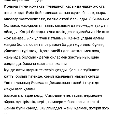
сал! Жарай ма? – деді.
Қолына тиген қомақты түйіншекті қасында ешкім жоқта
ашып көрді. Өмір бойы жинаған алтын жүзік, білезік, сырға,
алқалар жалт‑жұлт етіп, көзіне оттай басылды. «Жинағаным
болмаса, жарқыратып тағып, қызығын да көрмедім‑ау» деп
ойлады. Көңілі босады. «Ана келіндерге қимаймын. Не қыз
жоқ менде… ылғи ұл туған қатынмын. Кенже ұлдың алғаны
жақсы болса, соған тапсырамын ба деп жүр едім, бұның
үйленетін түрі жоқ… Қазір өлейін деп жатқан мен жоқ,
жанымда болсын!» деген ойлармен жастығының ішіне
салды да, басына жастанып жатты.
Күнде алтындарын тексеріп қояды. Қолына түйіншек
қатты болып тигенде, көңілі жайланып, мызғып кетеді.
Үшінші ұлының Әсимаға еңбекақысын төлейтін күні де
жақындап қалды.
Баласы қаладан келді. Сиырдың етін, тауық, вермешел,
айран, сүт, ірімшік, күріш, памперс – бәрін алып келіпті.
Әсима бүгін көңілді. Жылпылдап, жаны қалмай, жүгіріп жүр.