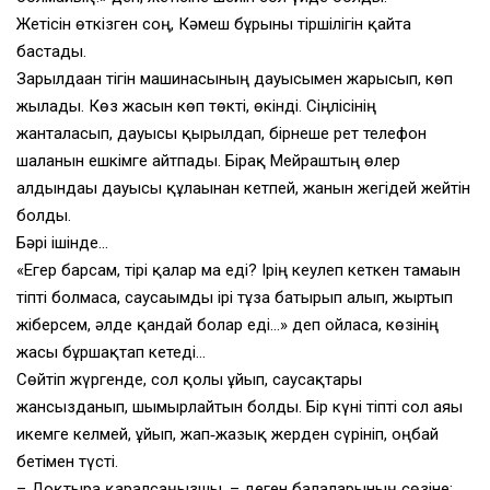
Жетісін өткізген соң, Кәмеш бұрынғы тіршілігін қайта
бастады.
Зарылдаған тігін машинасының дауысымен жарысып, көп
жылады. Көз жасын көп төкті, өкінді. Сіңлісінің
жанталасып, дауысы қырылдап, бірнеше рет телефон
шалғанын ешкімге айтпады. Бірақ Мейраштың өлер
алдындағы дауысы құлағынан кетпей, жанын жегідей жейтін
болды.
Бәрі ішінде…
«Егер барсам, тірі қалар ма еді? Ірің кеулеп кеткен тамағын
тіпті болмаса, саусағымды ірі тұзға батырып алып, жыртып
жіберсем, әлде қандай болар еді…» деп ойласа, көзінің
жасы бұршақтап кетеді…
Сөйтіп жүргенде, сол қолы ұйып, саусақтары
жансызданып, шымырлайтын болды. Бір күні тіпті сол аяғы
икемге келмей, ұйып, жап‑жазық жерден сүрініп, оңбай
бетімен түсті.
– Доқтырға қаралсаңызшы, – деген балаларының сөзіне: