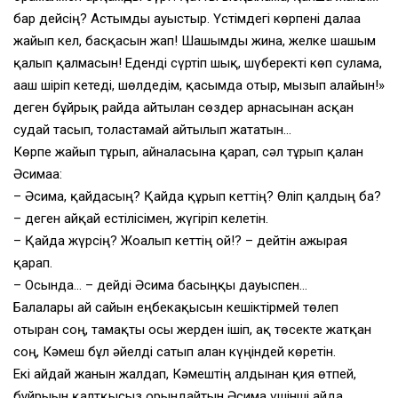
бар дейсің? Астымды ауыстыр. Үстімдегі көрпені далаға
жайып кел, басқасын жап! Шашымды жина, желке шашым
қалып қалмасын! Еденді сүртіп шық, шүберекті көп сулама,
ағаш шіріп кетеді, шөлдедім, қасымда отыр, мызғып алайын!»
деген бұйрық райда айтылған сөздер арнасынан асқан
судай тасып, толастамай айтылып жататын…
Көрпе жайып тұрып, айналасына қарап, сәл тұрып қалған
Әсимаға:
– Әсима, қайдасың? Қайда құрып кеттің? Өліп қалдың ба?
– деген айқай естілісімен, жүгіріп келетін.
– Қайда жүрсің? Жоғалып кеттің ғой!? – дейтін ажырая
қарап.
– Осында… – дейді Әсима басыңқы дауыспен…
Балалары ай сайын еңбекақысын кешіктірмей төлеп
отырған соң, тамақты осы жерден ішіп, ақ төсекте жатқан
соң, Кәмеш бұл әйелді сатып алған күңіндей көретін.
Екі айдай жанын жалдап, Кәмештің алдынан қия өтпей,
бұйрығын қалтқысыз орындайтын Әсима үшінші айда