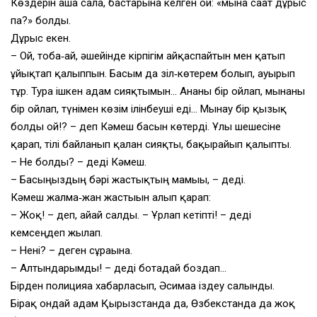
Көздерін аша сала, бастарына келген ой: «мына сағат дұрыс
па?» болды.
Дұрыс екен.
– Ой, тоба‑ай, әшейінде кірпігім айқаспайтын мен қатып
ұйықтап қалыппын. Басым да зіл‑көтерем болып, ауырып
тұр. Тура ішкен адам сияқтымын… Ананы бір ойлап, мынаны
бір ойлап, түнімен көзім ілінбеуші еді… Мынау бір қызық
болды ғой!? – деп Кәмеш басын көтерді. Ұлы шешесіне
қарап, тілі байланып қалған сияқты, бақырайып қалыпты.
– Не болды? – деді Кәмеш.
– Басыңыздың бәрі жастықтың мамығы, – деді.
Кәмеш жалма‑жан жастығын алып қарап:
– Жоқ! – деп, айғай салды. – Ұрлап кетіпті! – деді
кемсеңдеп жылап.
– Нені? – деген сұрағына.
– Алтындарымды! – деді ботадай боздап…
Бірден полицияға хабарласып, Әсимаға іздеу салынды.
Бірақ ондай адам Қырғызстанда да, Өзбекстанда да жоқ