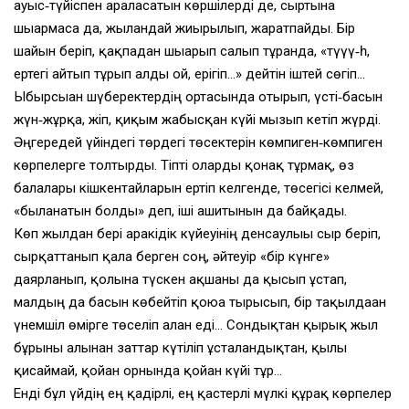
ауыс‑түйіспен араласатын көршілерді де, сыртына
шығармаса да, жыландай жиырылып, жаратпайды. Бір
шайын беріп, қақпадан шығарып салып тұрғанда, «түүү‑һ,
ертегі айтып тұрып алды ғой, ерігіп…» дейтін іштей сөгіп…
Ыбырсыған шүберектердің ортасында отырып, үсті‑басын
жүн‑жұрқа, жіп, қиқым жабысқан күйі мызғып кетіп жүрді.
Әңгередей үйіндегі төрдегі төсектерін көмпиген‑көмпиген
көрпелерге толтырды. Тіпті оларды қонақ тұрмақ, өз
балалары кішкентайларын ертіп келгенде, төсегісі келмей,
«былғанатын болды» деп, іші ашитынын да байқады.
Көп жылдан бері аракідік күйеуінің денсаулығы сыр беріп,
сырқаттанып қала берген соң, әйтеуір «бір күнге»
даярланып, қолына түскен ақшаны да қысып ұстап,
малдың да басын көбейтіп қоюға тырысып, бір тақылдаған
үнемшіл өмірге төселіп алған еді… Сондықтан қырық жыл
бұрынғы алынған заттар күтіліп ұсталғандықтан, қылы
қисаймай, қойған орнында қойған күйі тұр…
Енді бұл үйдің ең қадірлі, ең қастерлі мүлкі құрақ көрпелер