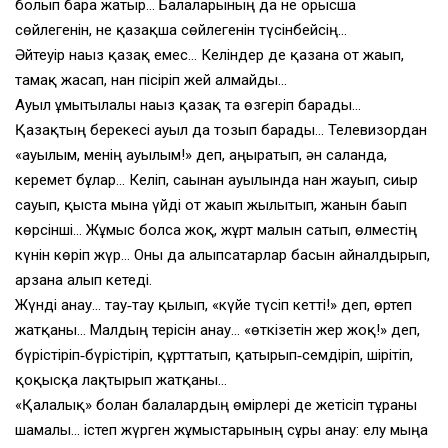
болып бара жатыр… Балаларының да не орысша
сөйлегенін, не қазақша сөйлегенін түсінбейсің…
Әйтеуір нағыз қазақ емес… Келіндер де қазанға от жағып,
тамақ жасап, нан пісіріп жей алмайды…
Ауыл ұмытылғалы нағыз қазақ та өзгеріп барады…
Қазақтың берекесі ауыл да тозып барады… Телевизордан
«ауылым, менің ауылым!» деп, аңыратып, ән салғанда,
керемет бұлар… Келіп, сағынған ауылында нан жауып, сиыр
сауып, қыста мына үйді от жағып жылытып, жанын бағып
көрсінші… Жұмыс болса жоқ, жұрт малын сатып, өлместің
күнін көріп жүр… Оны да алыпсатарлар басын айналдырып,
арзанға алып кетеді.
Жүнді анау… тау‑тау қылып, «күйе түсіп кетті!» деп, өртеп
жатқаны… Малдың терісін анау… «өткізетін жер жоқ!» деп,
бүрістіріп‑бүрістіріп, құрттатып, қатырып‑семдіріп, шірітіп,
қоқысқа лақтырып жатқаны…
«Қалалық» болған балалардың өмірлері де жетісіп тұрғаны
шамалы… істеп жүрген жұмыстарының сұры анау: елу мыңға