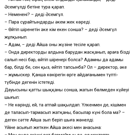
Әсемгүлдің бетіне тура қарап.
– Неменені? – деді Әсемгүл.
– Пара сұрайтындарды әкем жек көреді.
– Өйтіп шіренетін әкең кім екен сонша? – деді Әсемгүл
жұлқынып.
– Адам, – деді Айша оның жүзіне тесіле қарап.
– Онда директордың алдына барудан жасқанып, араға бізді
салып несі бар, өйтіп шіренері болса? Адамның да адамы
бар, білдің бе, сен қыз, өйтіп тапсынба? Ол – директор, әкең
– жұмыскер. Қанша көкірегін өрге айдағанымен түптің-
түбінде дегенін істетеді.
Дауысының қатты шыққаны сонша, жатын бөлмеден күйеуі
шығып:
– Не көрінді, ей, таң атпай шаңқылдап. Үлкенмен де, кішімен
де таласып-тармасып жатқаның, басылар күнің бола ма? –
деген сәтте Айша зып беріп шыға жөнелді.
Үйіне асығып жеткен Айша әкесі мен анасына: