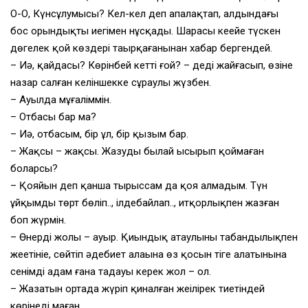
О-О, Күнсұлумысың? Кел-кел деп апалақтап, алдындағы
бос орындықты иегімен нұсқады. Шарасы кеңейе түскен
дөңгелек қой көздері таңырқағанынан хабар бергендей.
– Иә, қайдасың? Көрінбей кеттің ғой? – деді жайғасып, өзіне
назар салған келіншекке сұраулы жүзбен.
– Ауылда мұғаліммін.
– Отбасы бар ма?
– Иә, отбасым, бір ұл, бір қызым бар.
– Жақсы – жақсы. Жазуды былай ысырып қоймаған
боларсың?
– Қояйын деп қанша тырыссам да қоя алмадым. Түн
ұйқымды төрт бөліп.., ілдебайлап.., итқорлықпен жазған
боп жүрмін.
– Өнердің жолы – ауыр. Қиындық атаулыны табандылықпен
жеңетініңе, сөйтіп әдебиет алаңына өз қосын тіге алатынына
сенімді адам ғана таңдауы керек жол – ол.
– Жазатын ортада жүріп қиналған жеңілірек тиетіндей
көрінеді маған.