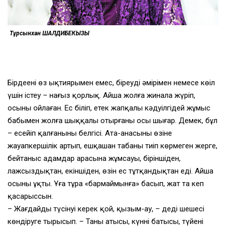
Тұрсынхан ШАЛДИБЕКҚЫЗЫ
Бірдеңені өз ықтиярыңмен емес, біреудің әмірімен немесе көңіл
үшін істеу – нағыз қорлық. Айша жолға жинала жүріп,
осыны ойлаған. Ес біліп, етек жапқалы кәдуілгідей жұмыс
бабымен жолға шыққалы отырғаны осы шығар. Демек, бұл
– есейіп қалғанының белгісі. Ата-анасының өзіне
жауапкершілік артып, ешқашан табаны тиіп көрмеген жерге,
бейтаныс адамдар арасына жұмсауы, біріншіден,
лажсыздықтан, екіншіден, өзін ес тұтқандықтан еді. Айша
осыны ұқты. Ұға тұра «бармаймынға» басып, жат та кеп
қасарыссын.
– Жағдайды түсінуің керек қой, қызым-ау, – деді шешесі
көндіруге тырысып. – Таңның атысы, күннің батысы, түйенің