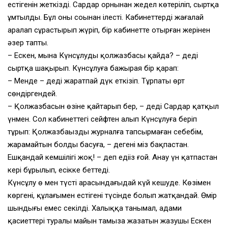
естігенін жеткізді. Сардар орнынан жедел көтеріліп, сыртқа
ұмтылды. Бұл оның соңынан ілесті. Кабинеттерді жағалай
аралап сұрастырып жүріп, бір кабинетте отырған жерінен
әзер тапты.
– Ескен, мына Күнсұлудың қолжазбасы қайда? – деді
сыртқа шақырып. Күнсұлуға бажырая бір қарап:
– Менде – деді жаратпай дүңк еткізіп. Тұрпаты өрт
сөндіргендей.
– Қолжазбасын өзіне қайтарып бер, – деді Сардар қатқыл
үнмен. Сол кабинеттегі сейфтен алып Күнсұлуға беріп
тұрып: Қолжазбаңызды журналға тапсырмаған себебім,
жарамайтын болды басуға, – дегені міз бақпастан.
Ешқандай кемшілігі жоқ! – деп едіңіз ғой. Анау үн қатпастан
кері бұрылып, есікке беттеді.
Күнсұлу өң мен түстің арасындағыдай күй кешуде. Көзімен
көргені, құлағымен естігені түсінде болып жатқандай. Өмір
шындығы емес секілді. Халыққа танымал, адами
қасиеттері туралы майын тамыза жазатын жазушы Ескен