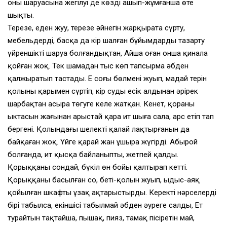
оның шаруасына жегілуі де көзді ашып-жұмғанша өте
шықты.
Терезе, еден жуу, терезе әйнегін жарқырата сүрту,
мебельдерді, басқа да кір шалған бұйымдарды тазарту
үйреншікті шаруа болғандықтан, Айша оған онша қинала
қойған жоқ. Тек шамадан тыс көп тапсырма әбден
қалжыратып тастады. Ең соңғы бөлмені жуып, маңдай терін
қолының қарымен сүртіп, кір суды есік алдынан әрірек
шарбақтан асыра төгуге келе жатқан. Кенет, қораның
ыктасын жағынан арыстай қара ит шыға сала, арс етіп тап
бергені. Қолындағы шелекті қалай лақтырғанын да
байқаған жоқ. Үйге қарай жан ұшыра жүгірді. Абырой
болғанда, ит қысқа байланыпты, жетпей қалды.
Қорыққаны сондай, бүкіл өн бойы қалтырап кетті.
Қорыққаны басылған соң, беті-қолын жуып, ыдыс-аяқ
қойылған шкафты ұзақ ақтарыстырды. Керекті нәрселердің
бірі табылса, екіншісі табылмай әбден әуреге салды, Ет
турайтын тақтайша, пышақ, пияз, тамақ пісіретін май,