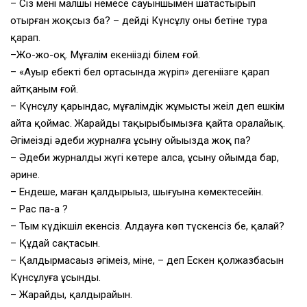
– Сіз мені малшы немесе сауыншымен шатастырып
отырған жоқсыз ба? – дейді Күнсұлу оның бетіне тура
қарап.
–Жо-жо-оқ. Мұғалім екеніңізді білем ғой.
– «Ауыр еңбектің бел ортасында жүріп» дегеніңізге қарап
айтқаным ғой.
– Күнсұлу қарындас, мұғалімдік жұмысты жеңіл деп ешкім
айта қоймас. Жарайды тақырыбымызға қайта оралайық.
Әңгімеңізді әдеби журналға ұсыну ойыңызда жоқ па?
– Әдеби журналдың жүгі көтере алса, ұсыну ойымда бар,
әрине.
– Ендеше, маған қалдырыңыз, шығуына көмектесейін.
– Рас па-а ?
– Тым күдікшіл екенсіз. Алдауға көп түскенсіз бе, қалай?
– Құдай сақтасын.
– Қалдырмасаңыз әңгімеңіз, міне, – деп Ескен қолжазбасын
Күнсұлуға ұсынды.
– Жарайды, қалдырайын.