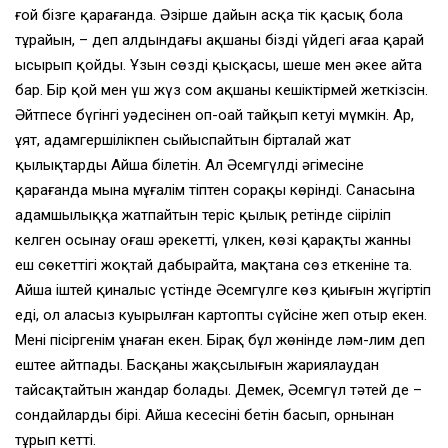
ғой бізге қарағанда. Әзірше дайын асқа тік қасық бола
тұрайын, – деп алдындағы ақшаны біздің үйдегі ағаңа қарай
ысырып қойды. Ұзын сөздің қысқасы, шешең мен әкеңе айта
бар. Бір қой мен үш жүз сом ақшаны кешіктірмей жеткізсін.
Әйтпесе бүгінгі уәдесінен оп-оңай тайқып кетуі мүмкін. Ар,
ұят, адамгершілікпен сыйыспайтын бірталай жат
қылықтарды Айша білетін. Ал Әсемгүлдің әңгімесіне
қарағанда мына мұғалім тіптен сорақы көрінді. Санасына
адамшылыққа жатпайтын теріс қылық ретінде сіңіріліп
келген осынау оғаш әрекетті, үлкен, көзі қарақты жанның
еш сөкеттігі жоқтай дабырайта, мақтана сөз еткеніне таң.
Айша іштей қиналыс үстінде Әсемгүлге көз қиығын жүгіртіп
еді, ол алаңсыз куырылған картопты сүйсіне жеп отыр екен.
Менің пісіргенім ұнаған екен. Бірақ бұл жөнінде ләм-лим деп
ештеңе айтпады. Басқаның жақсылығын жариялаудан
тайсақтайтын жандар болады. Демек, Әсемгүл тәтей де –
сондайлардың бірі. Айша кесесінің бетін басып, орнынан
тұрып кетті.