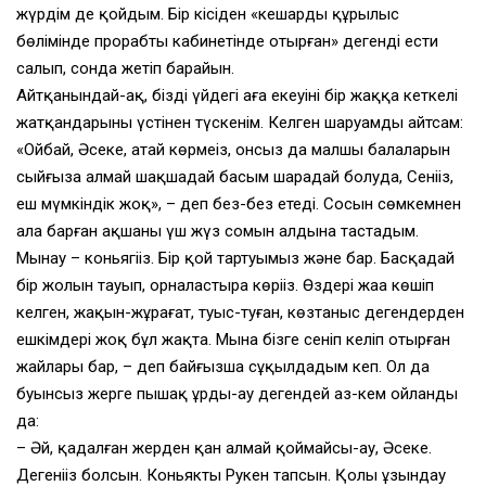
жүрдім де қойдым. Бір кісіден «кеңшардың құрылыс
бөлімінде прорабтың кабинетінде отырған» дегенді ести
салып, сонда жетіп барайын.
Айтқанындай-ақ, біздің үйдегі ағаң екеуінің бір жаққа кеткелі
жатқандарының үстінен түскенім. Келген шаруамды айтсам:
«Ойбай, Әсеке, атай көрмеңіз, онсыз да малшы балаларын
сыйғыза алмай шақшадай басым шарадай болуда, Сеніңіз,
еш мүмкіндік жоқ», – деп без-без етеді. Сосын сөмкемнен
ала барған ақшаның үш жүз сомын алдына тастадым.
Мынау – коньягіңіз. Бір қой тартуымыз және бар. Басқадай
бір жолын тауып, орналастыра көріңіз. Өздері жаңа көшіп
келген, жақын-жұрағат, туыс-туған, көзтаныс дегендерден
ешкімдері жоқ бұл жақта. Мына бізге сеніп келіп отырған
жайлары бар, – деп байғызша сұңқылдадым кеп. Ол да
буынсыз жерге пышақ ұрдың-ау дегендей аз-кем ойланды
да:
– Әй, қадалған жерден қан алмай қоймайсың-ау, Әсеке.
Дегеніңіз болсын. Коньякты Рукен тапсын. Қолы ұзындау