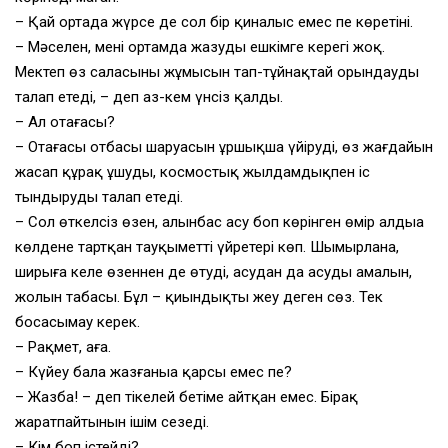
– Қай ортада жүрсең де сол бір қиналыс емес пе көретінің.
– Мәселен, менің ортамда жазудың ешкімге керегі жоқ.
Мектеп өз саласының жұмысын тап-тұйнақтай орындауды
талап етеді, – деп аз-кем үнсіз қалды.
– Ал отағасы?
– Отағасы отбасы шаруасын ұршықша үйіруді, өз жағдайын
жасап құрақ ұшуды, космостық жылдамдықпен іс
тындыруды талап етеді.
– Сол өткелсіз өзен, алынбас асу боп көрінген өмір алдыңа
көлденең тартқан тауқыметтің үйретері көп. Шымырлана,
ширыға келе өзеннен де өтудің, асудан да асудың амалын,
жолын табасың. Бұл – қиындықты жеңу деген сөз. Тек
босаңсымау керек.
– Рақмет, аға.
– Күйеу бала жазғаныңа қарсы емес пе?
– Жазба! – деп тікелей бетіме айтқан емес. Бірақ
жаратпайтынын ішім сезеді.
– Кім боп істейді?