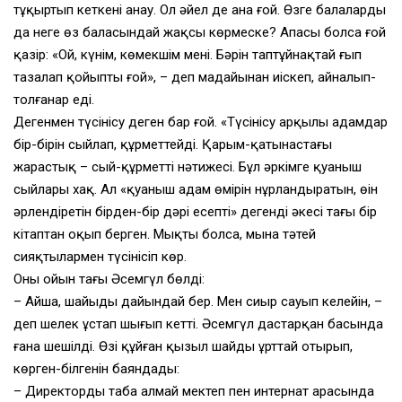
тұқыртып кеткені анау. Ол әйел де ана ғой. Өзге балаларды
да неге өз баласындай жақсы көрмеске? Апасы болса ғой
қазір: «Ой, күнім, көмекшім менің. Бәрін таптұйнақтай ғып
тазалап қойыпты ғой», – деп маңдайынан иіскеп, айналып-
толғанар еді.
Дегенмен түсінісу деген бар ғой. «Түсінісу арқылы адамдар
бір-бірін сыйлап, құрметтейді. Қарым-қатынастағы
жарастық – сый-құрметтің нәтижесі. Бұл әркімге қуаныш
сыйлары хақ. Ал «қуаныш адам өмірін нұрландыратын, өңін
әрлендіретін бірден-бір дәрі есепті» дегенді әкесі тағы бір
кітаптан оқып берген. Мықты болсаң, мына тәтей
сияқтылармен түсінісіп көр.
Оның ойын тағы Әсемгүл бөлді:
– Айша, шайыңды дайындай бер. Мен сиыр сауып келейін, –
деп шелек ұстап шығып кетті. Әсемгүл дастарқан басында
ғана шешілді. Өзі құйған қызыл шайды ұрттай отырып,
көрген-білгенін баяндады:
– Директорды таба алмай мектеп пен интернат арасында