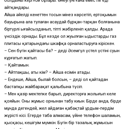
болдының кері ғой бұлары. Әнеугүні ғана емес пе еді
айтқандары.
Айша әйелдің кенеттен тосын мінез көрсетіп, ертоқымын
бауырына ала тулаған асаудай бұрқан-тарқан болғанына
біртүрлі ыңғайсызданып, тіпті жәбірленіп қалды. Арада
үнсіздік орнады. Бұл кезде ол жуылған ыдыстарды газ
плитасы қатарындағы шкафқа орналастыруға кіріскен.
– Сен бүгін қайтасың ба? – деді Әсемгүл үстел үстінің суын
кұрғатып жатып.
– Қайтамын.
– Айтпақшы, атың кім? – Айша есімін атады.
– Ендеше, Айша, былай болсын, – деді ол қайтадан
бастапқы жайбарақат қалыбына түсіп.
– Мен қазір мектепке барып, директорға жолығып келе
қояйын. Оны жұмыс орнынан табу киын. Бірде анда, бірде
мұнда дегендей, жел айдаған қаңбақтай ұрдым-пердім
жүрісті кісі. Егерде таба алмасам, үйіне телефон шаламын,
қысқасы, кешігуім мүмкін. Бүгін бір тазалық жұмысын