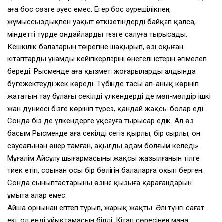
аға бос сөзге әуес емес. Егер бос әурешілікпен,
жұмыссыздықпен уақыт өткізетіндерді байқап қалса,
міндетті түрде ондайларды тезге салуға тырысады.
Кешкілік балаларын төңірегіне шақырып, өзі оқыған
кітаптардың ұнамды кейіпкерлерінің өнегелі істерін әңгімелеп
береді. Рысменде аға қызметі жоғарылардың алдында
бүгежектеуді жек көреді. Түбінде тасы ап-анық көрініп
жататын тау бұлағы секілді үлкендердің де мөп-мөлдір ішкі
жан дүниесі бізге көрініп тұрса, қандай жақсы болар еді.
Сонда біз де үлкендерге ұқсауға тырысар едік. Ал өз
басым Рысменде аға секілді сегіз қырлы, бір сырлы, он
саусағынан өнер тамған, ақылды адам болғым келеді».
Мұғалім Айсұлу шығармасының жақсы жазылғанын тілге
тиек етіп, соңынан осы бір бөлігін балаларға оқып берген.
Сонда сыныптастарының өзіне қызыға қарағандарын
ұмыта алар емес.
Айша орнынан ептеп тұрып, жарық жақты. Әлі түнгі сағат
екі, ол енді ұйықтамасын білді. Кітап сөресінен мана