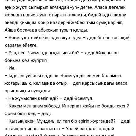
ауыр жүкті сыпырып алғандай «уһ» деген. Аласа дөңгелек
жозыда ыдыс жуып отырған атжақты, бидай өңді ашаңдау
әйелдің қиықша қоңыр көздерінің жебесі тым суық көрініп,
Айша босағада абыржып тұрып қалды.
– Әсемгүл тәтейдікін іздеп жүр едім, – деді бетіне таңырқай
қараған әйелге.
– Ә, ә, сен Рысменденің қызысың ба? – деді Айшаның өн
бойына көз жүгіртіп.
– Иә.
– Іздеген үйің осы ендеше. Әсемгүл деген мен боламын,
жоғары шық, кел мұнда отыр, – деп қарсысындағы аласа
орындықты нұсқады.
– Не жұмыспен келіп едің? – деді Әсемгүл.
– Көкем мен апам жіберді. Интернат жайы не болды екен?
Соны біліп кел, – деді.
– Қызық екен. Мұндағы ел тап бір ерігіп жүргендей? – деді
ол аяқ астынан шаптығып. – Үрлей сап, көзің қандай