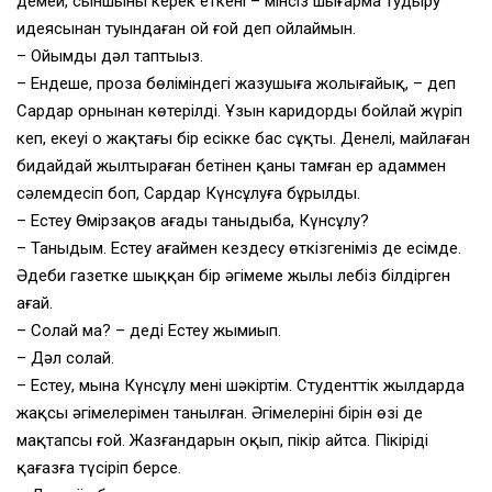
демей, сыншыны керек еткенің – мінсіз шығарма тудыру
идеясынан туындаған ой ғой деп ойлаймын.
– Ойымды дәл таптыңыз.
– Ендеше, проза бөліміндегі жазушыға жолығайық, – деп
Сардар орнынан көтерілді. Ұзын каридорды бойлай жүріп
кеп, екеуі оң жақтағы бір есікке бас сұқты. Денелі, майлаған
бидайдай жылтыраған бетінен қаны тамған ер адаммен
сәлемдесіп боп, Сардар Күнсұлуға бұрылды.
– Естеу Өмірзақов ағаңды таныдыңба, Күнсұлу?
– Таныдым. Естеу ағаймен кездесу өткізгеніміз де есімде.
Әдеби газетке шыққан бір әңгімеме жылы лебіз білдірген
ағай.
– Солай ма? – деді Естеу жымиып.
– Дәл солай.
– Естеу, мына Күнсұлу менің шәкіртім. Студенттік жылдарда
жақсы әңгімелерімен танылған. Әңгімелерінің бірін өзің де
мақтапсың ғой. Жазғандарын оқып, пікір айтсаң. Пікіріңді
қағазға түсіріп берсең.