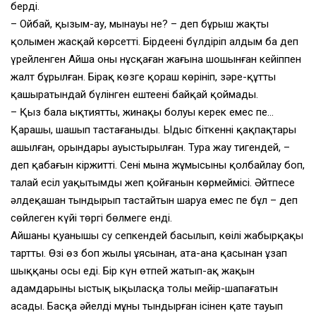
берді.
– Ойбай, қызым-ау, мынауың не? – деп бұрыш жақты
қолымен жасқай көрсетті. Бірдеңені бүлдіріп алдым ба деп
үрейленген Айша оның нұсқаған жағына шошынған кейіппен
жалт бұрылған. Бірақ көзге қораш көрініп, зәре-құтты
қашыратындай бүлінген ештеңені байқай қоймады.
– Қыз бала ықтиятты, жинақы болуы керек емес пе…
Қарашы, шашып тастағаныңды. Ыдыс біткеннің қақпақтары
ашылған, орындары ауыстырылған. Тура жау тигендей, –
деп қабағын кіржитті. Сенің мына жұмысыңның қолбайлау боп,
талай есіл уақытымды жеп қойғанын көрмеймісің. Әйтпесе
әлдеқашан тындырып тастайтын шаруа емес пе бұл – деп
сөйлеген күйі төргі бөлмеге енді.
Айшаның қуанышы су сепкендей басылып, көңілі жабырқаңқы
тартты. Өзі өз боп жылы ұясынан, ата-ана қасынан ұзап
шыққаны осы еді. Бір күн өтпей жатып-ақ жақын
адамдарының ыстық ықыласқа толы мейір-шапағатын
аңсады. Басқа әйелдің мұның тындырған ісінен қате тауып