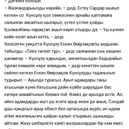
– Дегеніңіз болсын.
– Жазғандарыңызды көрейік, – деді. Естеу Сардар шығып
кеткен соң. Күнсұлу қол сөмкесінен арнайы қаптамаға
салынған хикаятын шығарып, үстел үстіне қойды.
Қолжазбаны парақтап ашып көріп отырды да: – Үш күннен
кейін келіп алып кетіңіз, – деді.
Келісілген уақытта Күнсұлу Ескен Өмірзақовтың алдынан
табылды. «Тіліңіз төгіліп тұр», – деді салғаннан іске көшкен
қаламгер. – Күнсұлу қарындас, хикаятыңыздан бадырайып
тұрған кемшілік көре алмадым, – деді кенеттен шешіле
сөйлеп кеткен Ескен Өмірзақов Күнсұлудың таңданысып
тудырып. – Ауылда тұрасыз. Ауыл адамдары таңның
атысынан күннің батысына дейін күйбең шаруадын бас
көтере алмайтынын білеміз ғой. Өзіміз де ауылда өстік. Ал,
әйел адамдардың жүгі үш есеге ауыр екені де анық. Сондай
ұшы-қиырсыз ауыр еңбектің бел ортасында жүріп, әп-әдемі
әңгіме жазғаныңызға қайран қалып отырмын, шынымды
айтсам. Жазу шеберлігіңіз кәнігі жазушылардан бір кем емес.