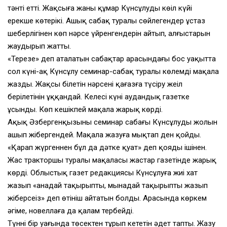
тәнті етті. Жақсыға жаны құмар Күнсұлудың көңіл күйі
ерекше көтеріңкі. Ашық сабақ туралы сөйлегендер ұстаз
шеберлігінен көп нәрсе үйренгендерін айтып, алғыстарын
жаудырып жатты.
«Терезе» деп аталатын сабақтар арасындағы бос уақытта
сол күні-ақ Күнсұлу семинар-сабақ туралы көлемді мақала
жазды. Жақсы білетін нәрсені қағазға түсіру жеңіл
берілетінін ұққандай. Келесі күні аудандық газетке
ұсынды. Көп кешікпей мақала жарық көрді.
Ақық Әзбергенқызының семинар сабағы Күнсұлудың жолын
ашып жібергендей. Мақала жазуға мықтап ден қойды.
«Қарап жүргеннен бұл да дәтке қуат» деп қояды ішінен.
Жас тракторшы туралы мақаласы жастар газетінде жарық
көрді. Облыстық газет редакциясы Күнсұлуға жиі хат
жазып «анадай тақырыпты, мынадай тақырыпты жазып
жіберсеңіз» деп өтініш айтатын болды. Арасында көркем
әңгіме, новеллаға да қалам тербейді.
Түннің бір уағында төсектен тұрып кететін әдет тапты. Жазу