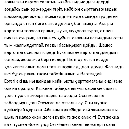
аршылған картоп салатын ыңғайлы ыдыс дегендердің
әрқайсысын әр жерден теріп, кейбірін сырттағы жаздық
шайханадан әкелді. Әсемгүлдің әлгінде осында тұр деген
орнында еттен өзге ештеңе де жоқ боп шықты. Ақыры
картопты тазалап аршып, жуып, жұқалап турап, ет пен
пиязға қуырып, аз ғана су құйып, қазанның астындағы отты
тым жалпылдатпай, газды басыңқырап қойды. Шешесі
картопты осылай пісіреді. Буға піскен картоптың дәмділігі
сондай, жесең жей бергің келеді. Пісті-ау деген кезде
қасықпен алып дәмін татып көріп еді, дәп-дәмді. Жағымды
иісі бұрқыраған тағам тәбетін ашып жібергендей.
Ертеңгі екі шыны шайдан кейін ыстық ұрттамағаны енді ғана
ойына оралды. Кішкене табаққа екі-үш қасығын салып,
үрлеп-үрлеп жіберіп қарпыта асады. Осы мезетте
табалдырықтан Әсемгүл де аттады-ау. Оның жүзіне
күлімсірей қараған. Айшаның көкейінде қай жағымнан ши
шығып қалар екен деген күдік те жоқ емес-ті. Бұл жаққа
көзі түскен Әсемгүлдің бет-әлпеті кенеттен өзгеріп сала