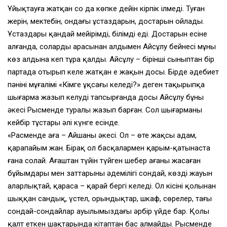
Ұйықтауға жатқан соң да көпке дейін кірпік ілмеді. Туған
жерін, мектебін, ондағы ұстаздарын, достарын ойлады.
Ұстаздары қандай мейірімді, білімді еді. Достарын есіне
алғанда, солардың арасынан алдымен Айсұлу бейнесі мұның
көз алдына кеп тұра қалды. Айсұлу – бірінші сыныптан бір
партада отырып келе жатқан ең жақын досы. Бірде әдебиет
пәнінің мұғалімі «Кімге ұқсағың келеді?» деген тақырыпқа
шығарма жазып келуді тапсырғанда досы Айсұлу бұның
әкесі Рысменде туралы жазып барған. Сол шығарманың
кейбір тұстары әлі күнге есінде.
«Расменде аға – Айшаның әкесі. Ол – өте жақсы адам,
қарапайым жан. Бірақ ол басқалармен қарым-қатынаста
ғана солай. Ағаштан түйін түйген шебер ағаның жасаған
бұйымдары мен заттарының әдемілігі сондай, көздің жауын
аларлықтай, қарасаң – қарай бергің келеді. Ол кісінің қолынан
шыққан сандық, үстел, орындықтар, шкаф, сөрелер, тағы
сондай-сондайлар ауылымыздағы әрбір үйде бар. Қолы
қалт еткен шақтарында кітаптан бас алмайды. Рысменде