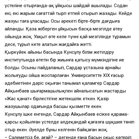
үстеліне отырғанда-ақ ұйқысы шайдай ашылады. Содан
екі, екі жарым сағаттай тырп етпей отырып жазады. Кейде
жазуы таңға ұласады. Осы әрекеті бірте-бірте дағдыға
айланды. Қаза жіберген ұйқысын басқа мезгілде өтеу
ойында жоқ. Уақыт өте келе түннің қай мезгілінде тұрамын
десе, тұрып кете алатын жағдайға жетті.
Қыркүйек айының басында Күнсұлу білім жетілдіру
институтында өтетін бір жиынға қатысу мүмкіндігіне ие
болды. Осыны пайдаланып, Сардар ұстазына арнайы
жолығуды ойша жоспарлаған. Университетте ХIХ ғасыр
әдебиетінен дәріс оқыған танымал қаламгер Сардар
Айқынбаев шығармашылықпен айналысатын жастардың
«Жас қанат» бірлестігіне жетекшілік еткен. Қазір
жазушылар одағында басшы қызметте екен.
Күнсұлу ішке енгенде, Сардар Айқынбаев есікке қарама-
қарсы қойылған үстелде әлдеқандай қағазға шұқшия төніп
отыр екен. Әуелде бұның келгенін байқаған жоқ.
– Сәлеметсіз бе, ағай? – дегенде ғана басын оқыс көтеріп: