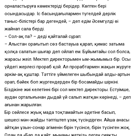
орналастыруға көмектеріңді беріңдер. Көптен бері
осындасыңдар. Іс басындағылармен түгелдей дерлік
таныс-білістерің бар дегендей, – деп едім Әсемгүлдің өңі
жайнап сала берді.
– Сол-ақ па? – деді қайталай сұрап:
– Алыстан орағытып сөз бастауыңа қарап, қимас затыма
қолқа салатын шығар деп ойлап ем. Бұйымтайың сол болса,
жарасы жеңіл. Мектеп директорымен ым-жымымыз бір. Осы
үйдегі жерлесің прораб қой. Ал прорабтармен жақын жүруге
әркім-ақ құштар. Тәттіге үймелеген шыбындай алды-артын
орап, бәйек боп жүргендерден бір босамайды шіркінің.
Біздікіне жиі келетіннің бірі сол мектеп директоры. Естуімше,
аудан орталығынан дыңдай үй салып жатқан көрінеді, – деп
ағынан жарылған.
Бір сөйлесе жуық маңда тоқтамайтын әдетіне басып,
шешесі мән-жайды тәптіштеп ұзақ түсіндірген. Айша анасы
айтқан ұзын-сонар әңгіменін бірін түсінсе, бірін түсінген жоқ.
Одан да «Бар да қайт, мынаны жеткіз» деген сияқты