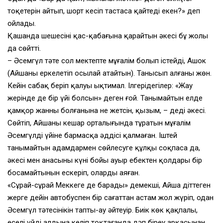
тоқетерін айтып, шорт кесіп тастаса қайтеді екен?» деп
ойлады.
Қашанда шешесінің қас-қабағына қарайтын әкесі бұ жолы
да сөйтті.
– Әсемгүл тәтең сол мектепте мұғалім болып істейді, Ашок
(Айшаны еркелетіп осылай атайтын). Танысып алғаның жөн.
Кейін сабақ беріп қалуы ықтимал. Ілгерідегілер: «Жау
жерінде де бір үйің болсын» деген ғой. Танымайтын елде
қамқор жанның болғанына не жетсін, қызым, – деді әкесі.
Сөйтіп, Айшаның кеңшар орталығында тұратын мұғалім
Әсемгүлдің үйіне бармасқа әддісі қалмаған. Іштей
танымайтын адамдармен сөйлесуге құлқы соқпаса да,
әкесі мен анасының күні бойы ауыр еңбектен қолдары бір
босамайтынын ескеріп, оларды аяған.
«Сұрай-сұрай Меккеге де барады» демекші, Айша діттеген
жерге дейін автобуспен бір сағаттан астам жол жүріп, одан
Әсемгүл тәтесінікін тапты-ау әйтеуір. Биік көк қақпалы,
еңселі үйдің алдына келіп тоқтағанда дәп біреу арқасынан