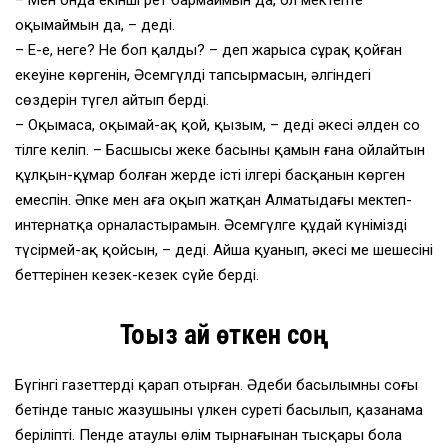
– Мен онда екінші рет бармаймын да, ол мектепте
оқымаймын да, – деді.
– Е-е, неге? Не боп қалды? – деп жарыса сұрақ қойған
екеуіне көргенін, Әсемгүлдің тапсырмасын, әлгіндегі
сөздерін түгел айтып берді.
– Оқымасаң, оқымай-ақ қой, қызым, – деді әкесі әлден соң
тілге келіп. – Басшысы жеке басының қамын ғана ойлайтын
құлқын-құмар болған жерде істің ілгері басқанын көрген
емеспін. Әпкең мен ағаң оқып жатқан Алматыдағы мектеп-
интернатқа орналастырамын. Әсемгүлге құдай күнімізді
түсірмей-ақ қойсын, – деді. Айша қуанып, әкесі мең шешесінің
беттерінен кезек-кезек сүйе берді.
Тоғыз ай өткен соң
Бүгінгі газеттерді қарап отырған. Әдеби басылымның соңғы
бетінде таныс жазушының үлкен суреті басылып, қазанама
беріліпті. Пенде атаулы өлім тырнағынан тысқары бола