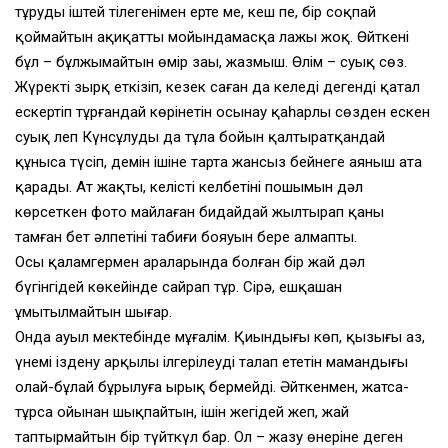
тұруды іштей тілегенімен ерте ме, кеш пе, бір соқпай
қоймайтын ақиқатты мойындамасқа лажы жоқ. Өйткені
бұл – бұлжымайтын өмір заңы, жазмыш. Өлім – суық сөз.
Жүректі зырқ еткізіп, кезек саған да келеді дегенді қатал
ескертіп тұрғандай көрінетін осынау қаһарлы сөзден ескен
суық леп Күнсұлудың да тұла бойын қалтыратқандай
құныса түсіп, демін ішіне тарта жансыз бейнеге аяныш ата
қарады. Ат жақты, келісті келбетінің пошымын дәл
көрсеткен фото майлаған бидайдай жылтырап қаны
тамған бет әлпетінің табиғи бояуын бере алмапты.
Осы қаламгермен араларында болған бір жай дәл
бүгінгідей көкейінде сайрап тұр. Сірә, ешқашан
ұмытылмайтын шығар.
Онда ауыл мектебінде мұғалім. Қиындығы көп, қызығы аз,
үнемі іздену арқылы ілгерілеуді талап ететін мамандығы
олай-бұлай бұрылуға ырық бермейді. Әйткенмен, жатса-
тұрса ойынан шықпайтын, ішін жегідей жеп, жай
таптырмайтын бір түйткүл бар. Ол – жазу өнеріне деген