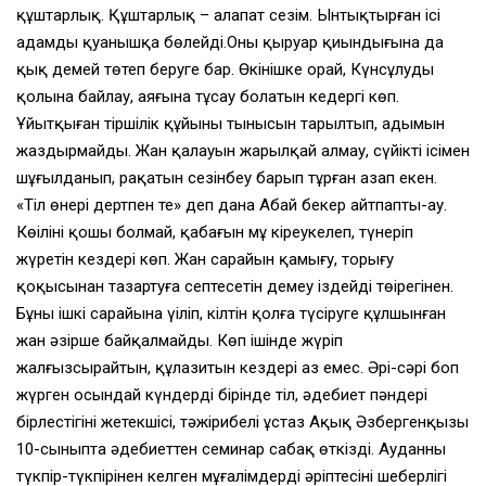
құштарлық. Құштарлық – алапат сезім. Ынтықтырған ісі
адамды қуанышқа бөлейді.Оның қыруар қиындығына да
қыңқ демей төтеп беруге бар. Өкінішке орай, Күнсұлудың
қолына байлау, аяғына тұсау болатын кедергі көп.
Ұйытқыған тіршілік құйыны тынысын тарылтып, адымын
жаздырмайды. Жан қалауын жарылқай алмау, сүйікті ісімен
шұғылданып, рақатын сезінбеу барып тұрған азап екен.
«Тіл өнері дертпен тең» деп дана Абай бекер айтпапты-ау.
Көңілінің қошы болмай, қабағын мұң кіреукелеп, түнеріп
жүретін кездері көп. Жан сарайын қамығу, торығу
қоқысынан тазартуға септесетін демеу іздейді төңірегінен.
Бұның ішкі сарайына үңіліп, кілтін қолға түсіруге құлшынған
жан әзірше байқалмайды. Көп ішінде жүріп
жалғызсырайтын, құлазитын кездері аз емес. Әрі-сәрі боп
жүрген осындай күндердің бірінде тіл, әдебиет пәндері
бірлестігінің жетекшісі, тәжірибелі ұстаз Ақық Әзбергенқызы
10-сыныпта әдебиеттен семинар сабақ өткізді. Ауданның
түкпір-түкпірінен келген мұғалімдерді әріптесінің шеберлігі