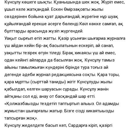
Күнсұлу көшеге шықты. Қуанышында шек жоқ. Жүріп емес,
ұшып келе жатқандай. Ескен Өмірзақовтың жылы
сөздерінен бойына қуат дарығандай, жүрегіне нұр шуақ
құйылғандай ерекше әсерге бөленді.Көңіл көкке самғап, ақ
бұлттардың арасында жүзіп жүргендей.
Уақыт сырғып өтіп жатты. Қазір ұсынған шығарма журналға
үш айдан кейін бір-ақ басылатынын ескеріп, ай санап,
уақыттың тезірек өтуін тіледі. Бірақ хикаясы үш ай емес,
одан кейінгі айларда да басылған жоқ. Күнсұлу тамыз
айының тамылжыған күндерінің бірінде тура тоғыз ай
дегенде әдеби журнал редакциясына соқты. Қара торы,
қара мұртты (сырттай таниды) жігіт Күнсұлуды жылы
қабылдап, келген шаруасын сұрады. Күнсұлу жөнін
айтқаны сол еді, анау от басқандай шар етті.
«Қолжазбаңызды тездетіп таптыртып алыңыз. Ол адамды
жұмыстан шығарғалы жатыр. Бізге сіздің хикаятыңызды
тапсырған жоқ».
Күнсұлу жеделдете басып кеп, Сардарға кіріп, қазіргі