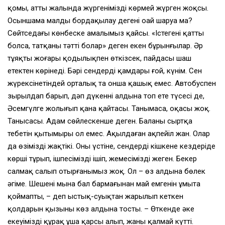
қомы, аттың жалында жүргенімізді көрмей жүрген жоқсың.
Осыншама малды бордақылау дегенің оңай шаруа ма?
Сөйтседағы көнбеске амалымыз қайсы. «Істегенің қатты
болса, татқаның тәтті болар» деген екен бұрынғылар. Әр
тұяқты жоғары қоңдылықпен өткізсек, пайдасы шаш
етектен көрінеді. Бәрі сендердің қамдарың ғой, күнім. Сен
жүрексінетіндей орталық та онша қашық емес. Автобуспен
зырылдап барып, дәп дүкеннің алдына топ ете түсесің де,
Әсемгүлге жолығып қана қайтасың. Танымасаң, оқасы жоқ.
Танысасың. Адам сөйлескенше деген. Баланы сыртқа
тебетін қытымырың ол емес. Аңқылдаған ақпейіл жан. Олар
да өзіміздің жақтікі. Оның үстіне, сендердің кішкене кездеріңде
көрші тұрып, ішпесімізді ішіп, жемесімізді жеген. Бекер
салмақ салып отырғанымыз жоқ. Ол – өз алдына бөлек
әңгіме. Шешеңнің мына бал бармағынан май емгенін ұмыта
қоймапты, – деп ыстық-суықтан жарылып кеткен
қолдарын қызының көз алдына тосты. – Өткенде әкең
екеуімізді құрақ ұша қарсы алып, жаны қалмай күтті.