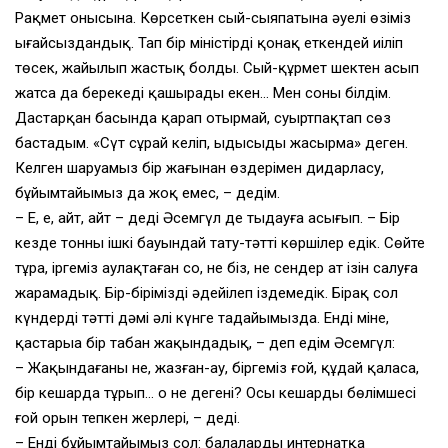
Рақмет онысына. Көрсеткен сый-сыяпатына әуелі өзіміз
ыңғайсыздандық. Тап бір міністірді қонақ еткендей иіліп
төсек, жайылып жастық болды. Сый-құрмет шектен асып
жатса да берекеңді қашырады екен… Мен соны білдім.
Дастарқан басында қарап отырмай, суыртпақтап сөз
бастадым. «Сүт сұрай келіп, ыдысыңды жасырма» деген.
Келген шаруамыз бір жағынан өздеріңмен дидарласу,
бұйымтайымыз да жоқ емес, – дедім.
– Е, е, айт, айт – деді Әсемгүл де тыңдауға асығып. – Бір
кезде тонның ішкі бауындай тату-тәтті көршілер едік. Сөйте
тұра, іргеміз аулақтаған соң, не біз, не сендер ат ізін салуға
жарамадық. Бір-бірімізді әдейілеп іздемедік. Бірақ сол
күндердің тәтті дәмі әлі күнге таңдайымызда. Енді міне,
қастарыңа бір табан жақындадық, – деп едім Әсемгүл:
– Жақындағаның не, жазған-ау, біргеміз ғой, құдай қаласа,
бір кеңшарда тұрып… о не дегенің? Осы кеңшардың бөлімшесі
ғой орын тепкен жерлерің, – деді.
– Енді бұйымтайымыз сол: балаларды интернатқа