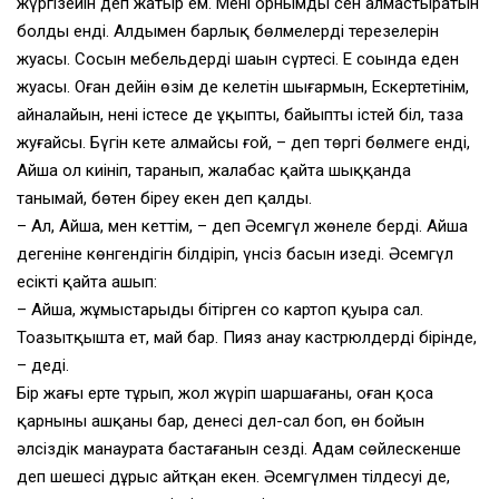
жүргізейін деп жатыр ем. Менің орнымды сен алмастыратын
болдың енді. Алдымен барлық бөлмелердің терезелерін
жуасың. Сосын мебельдердің шаңын сүртесің. Ең соңында еден
жуасың. Оған дейін өзім де келетін шығармын, Ескертетінім,
айналайын, нені істесең де ұқыпты, байыпты істей біл, таза
жуғайсың. Бүгін кете алмайсың ғой, – деп төргі бөлмеге енді,
Айша ол киініп, таранып, жалаңбас қайта шыққанда
танымай, бөтен біреу екен деп қалды.
– Ал, Айша, мен кеттім, – деп Әсемгүл жөнеле берді. Айша
дегеніне көнгендігін білдіріп, үнсіз басын изеді. Әсемгүл
есікті қайта ашып:
– Айша, жұмыстарыңды бітірген соң картоп қуыра сал.
Тоңазытқышта ет, май бар. Пияз анау кастрюлдердің бірінде,
– деді.
Бір жағы ерте тұрып, жол жүріп шаршағаны, оған қоса
қарнының ашқаны бар, денесі дел-сал боп, өн бойын
әлсіздік манаурата бастағанын сезді. Адам сөйлескенше
деп шешесі дұрыс айтқан екен. Әсемгүлмен тілдесуі де,