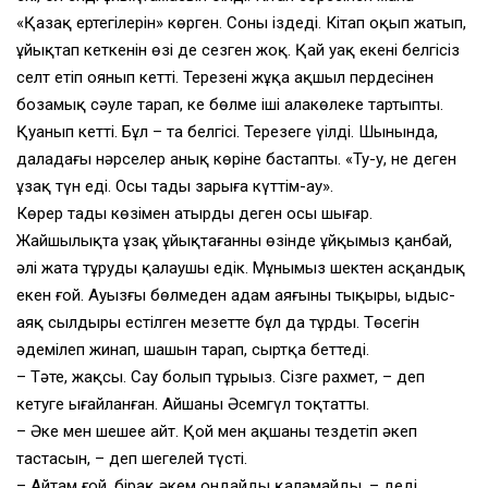
«Қазақ ертегілерін» көрген. Соны іздеді. Кітап оқып жатып,
ұйықтап кеткенін өзі де сезген жоқ. Қай уақ екені белгісіз
селт етіп оянып кетті. Терезенің жұқа ақшыл пердесінен
бозамық сәуле тарап, кең бөлме іші алакөлеңке тартыпты.
Қуанып кетті. Бұл – таң белгісі. Терезеге үңілді. Шынында,
даладағы нәрселер анық көріне бастапты. «Ту-у, не деген
ұзақ түн еді. Осы таңды зарыға күттім-ау».
Көрер таңды көзімен атырды деген осы шығар.
Жайшылықта ұзақ ұйықтағанның өзінде ұйқымыз қанбай,
әлі жата тұруды қалаушы едік. Мұнымыз шектен асқандық
екен ғой. Ауызғы бөлмеден адам аяғының тықыры, ыдыс-
аяқ сылдыры естілген мезетте бұл да тұрды. Төсегін
әдемілеп жинап, шашын тарап, сыртқа беттеді.
– Тәте, жақсы. Сау болып тұрыңыз. Сізге рахмет, – деп
кетуге ыңғайланған. Айшаны Әсемгүл тоқтатты.
– Әкең мен шешеңе айт. Қой мен ақшаны тездетіп әкеп
тастасын, – деп шегелей түсті.
– Айтам ғой, бірақ әкем ондайды қаламайды, – деді