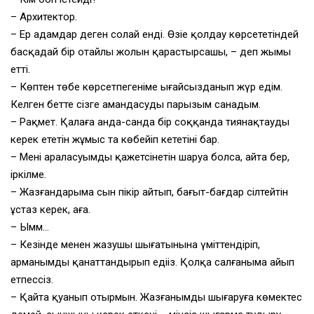
– Архитектор.
– Ер адамдар деген солай енді. Өзіңе қолдау көрсететіндей
басқадай бір оңтайлы жолын қарастырсаңшы, – деп жымың
етті.
– Көптен төбе көрсетпегеніме ыңғайсызданып жүр едім.
Келген бетте сізге амандасуды парызым санадым.
– Рақмет. Қалаға анда-санда бір соққанда тиянақтауды
керек ететін жұмыс та көбейіп кететіні бар.
– Менің араласуымды қажетсінетін шаруа болса, айта бер,
іркілме.
– Жазғандарыма сын пікір айтып, бағыт-бағдар сілтейтін
ұстаз керек, аға.
– Ымм…
– Кезінде менен жазушы шығатынына үміттендіріп,
арманымды қанат­тандырып едіңіз. Қолқа салғаныма айып
етпессіз.
– Қайта қуанып отырмын. Жазғанымды шығаруға көмектес