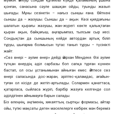
мүмкін. Әйтеуір сондай құпиялы күйде қаламының ұшына
қонған, санасына сәуле шашқан ойды, туынды жазып
шығады. Мұны сезінетін – нағыз сыншы ғана. Өйткені
сыншы да – жазушы. Сыншы да – ақын. Көзі қиядағыны
шалатын қырағы жазушы, жан-жүрегі көкте қалықтаған
қыран ақын, байқағыш, аңғарымпаз, тылсым сыр иесі.
Сондықтан да сыншының кейде автордан артық біліп
тұруы, шығарма болмысын тұтас танып тұруы – түсінікті
жайт.
«Сөз өнері – әулие өнер» дейді Әмірхан Меңдеке. Өзі әулие
тұтқан өнердің әділ сарбазы боп сапқа тұрған күннен
бастап, ол осы ұстанымынан айныған емес. Әйтпесе сөз
өнері саласында дос-жаран, әріптес-қаламдас, ағайын-
туған ол кісіде де жетіп-артылады. Солармен қанаттаса,
қатарласа, сыйласа жүріп, бәрібір жазуға келгенде сол
әділдігінен айнымауға барын салады.
Біз өлеңнің, әңгіменің, хикаяттың сыртқы формасы, айтар
ойы, түпкі мақсаты деген мәселелерге көбірек мән береміз