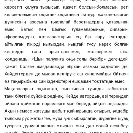
көрсетіп қалуға тырысып, қажеті болсын-болмасын, реті
келсін-келмесін оқыған-тоқығанын әйтеуір жазған-сызған
дүниесінің арасына тықпалай беретіндердің қатарынан
емес. Батыс пен Шығыс ғұламаларының ойларын,
афоризмдерін, көзқарастарын ең бір зәру тұстарда,
айтылған пікірді нығыздай, нықтай түсу керек болған
кездерде ғана орын-орнымен, мөлшерімен ғана
қолданады. «Шын палуанға оңы-солы бәрібір» дегендей,
қажет болған жағдайларда Әмірхан ағамыз хадистен де,
Хайдеггерден де мысал келтіруге еш қиналмайды. Өйткені
өз тақырыбына сай ізденістерін ешқашан тоқтатқан емес.
Мақалаларын оқығанда, сыншының туынды табиғатын
тани білетіні сүйсіндіреді-ақ. Кейде автордың өзі тереңдеп
ойлана қоймаған нәрселерге мән береді, айқын аңғарады.
Ақын немесе жазушы шабыт қайнарында отырып, әлдебір
тылсым рух жеткізген, муза үні сыбырлаған, жүрегіне шуақ
түсірген дүниені жазып отырып, оны дәл солай сезінбеуі