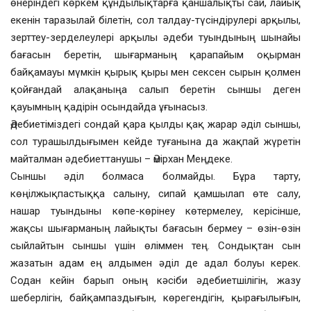
өнеріндегі көркем құндылықтарға қаншалықты сай, лайық
екенін таразылай білетін, сол талдау-түсіндірулері арқылы,
зерттеу-зерделеулері арқылы әдеби туындының шынайы
бағасын беретін, шығарманың қарапайым оқырман
байқамауы мүмкін қырық қыры мен сексен сырын қолмен
қойғандай алақаныңа салып беретін сыншы деген
қауымның қадірін осындайда ұғынасыз.
Әдебиетіміздегі сондай қара қылды қақ жарар әділ сыншы,
сол турашылдығымен кейде туғанына да жақпай жүретін
майталман әдебиеттанушы – Әмірхан Меңдеке.
Сыншы әділ болмаса болмайды. Бұра тарту,
көңілжықпастыққа салыну, сипай қамшылап өте салу,
нашар туындыны көпе-көрінеу көтермелеу, керісінше,
жақсы шығарманың лайықты бағасын бермеу – өзін-өзін
сыйлайтын сыншы үшін өліммен тең. Сондықтан сын
жазатын адам ең алдымен әділ де адал болуы керек.
Содан кейін барып оның кәсіби әдебиетшілігін, жазу
шеберлігін, байқампаздығын, көрегендігін, қырағылығын,