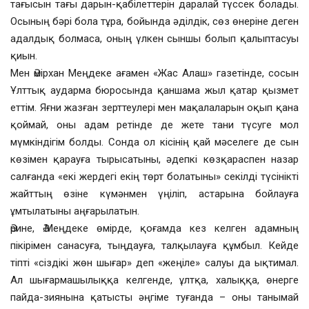
тағысын тағы дарын-қабілеттерін даралай түссек болады.
Осының бәрі бола тұра, бойында әділдік, сөз өнеріне деген
адалдық болмаса, оның үлкен сыншы болып қалыптасуы
қиын.
Мен Әмірхан Меңдеке ағамен «Жас Алаш» газетінде, сосын
Ұлттық аударма бюросында қаншама жыл қатар қызмет
еттім. Яғни жазған зерттеулері мен мақалаларын оқып қана
қоймай, оны адам ретінде де жете тани түсуге мол
мүмкіндігім болды. Сонда ол кісінің қай мәселеге де сын
көзімен қарауға тырысатыны, әдепкі көзқараспен назар
салғанда «екі жердегі екің төрт болатыны» секілді түсінікті
жайттың өзіне күмәнмен үңіліп, астарына бойлауға
ұмтылатыны аңғарылатын.
Әрине, Ә.Меңдеке өмірде, қоғамда кез келген адамның
пікірімен санасуға, тыңдауға, талқылауға құмбыл. Кейде
тіпті «сіздікі жөн шығар» деп «жеңіле» салуы да ықтимал.
Ал шығармашылыққа келгенде, ұлтқа, халыққа, өнерге
пайда-зиянына қатысты әңгіме туғанда – оны танымай