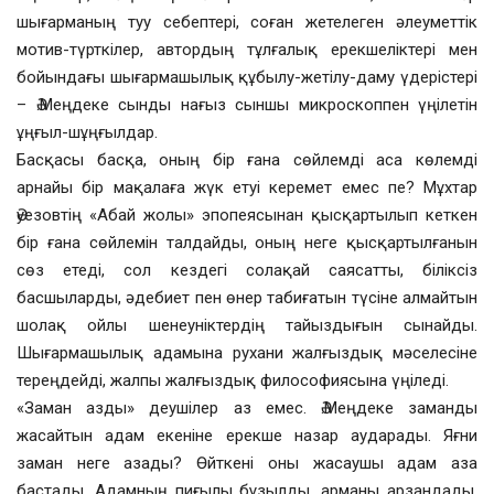
шығарманың туу себептері, соған жетелеген әлеуметтік
мотив-түрткілер, автордың тұлғалық ерекшеліктері мен
бойындағы шығармашылық құбылу-жетілу-даму үдерістері
– Ә.Меңдеке сынды нағыз сыншы микроскоппен үңілетін
ұңғыл-шұңғылдар.
Басқасы басқа, оның бір ғана сөйлемді аса көлемді
арнайы бір мақалаға жүк етуі керемет емес пе? Мұхтар
Әуезовтің «Абай жолы» эпопеясынан қысқартылып кеткен
бір ғана сөйлемін талдайды, оның неге қысқартылғанын
сөз етеді, сол кездегі солақай саясатты, біліксіз
басшыларды, әдебиет пен өнер табиғатын түсіне алмайтын
шолақ ойлы шенеуніктердің тайыздығын сынайды.
Шығармашылық адамына рухани жалғыздық мәселесіне
тереңдейді, жалпы жалғыздық философиясына үңіледі.
«Заман азды» деушілер аз емес. Ә.Меңдеке заманды
жасайтын адам екеніне ерекше назар аударады. Яғни
заман неге азады? Өйткені оны жасаушы адам аза
бастады. Адамның пиғылы бұзылды, арманы арзандады,