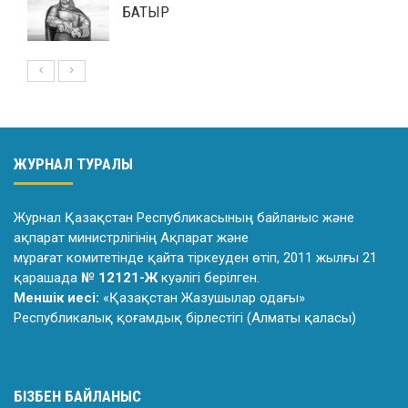
БАТЫР
ЖУРНАЛ ТУРАЛЫ
Журнал Қазақстан Республикасының байланыс және
ақпарат министрлiгiнiң Ақпарат және
мұрағат комитетiнде қайта тiркеуден өтiп, 2011 жылғы 21
қарашада
№ 12121-Ж
куәлiгi берiлген.
Меншік иесі:
«Қазақстан Жазушылар одағы»
Республикалық қоғамдық бірлестігі (Алматы қаласы)
БІЗБЕН БАЙЛАНЫС