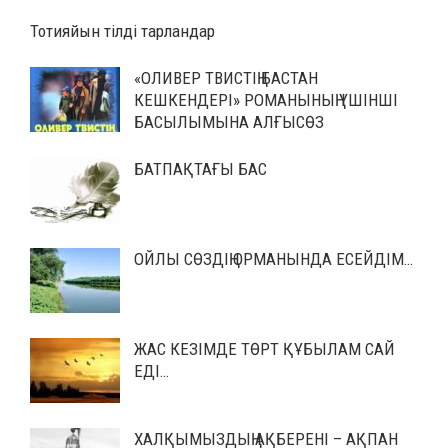
Тотияйын тілді тарландар
«ОЛИВЕР ТВИСТІҢ БАСТАН
КЕШКЕНДЕРІ» РОМАНЫНЫҢ ҮШІНШІ
БАСЫЛЫМЫНА АЛҒЫСӨЗ
БАТПАҚТАҒЫ БАС
ОЙЛЫ СӨЗДІҢ ОРМАНЫНДА ЕСЕЙДІМ…
ЖАС КЕЗІМДЕ ТӨРТ ҚҰБЫЛАМ САЙ
ЕДІ…
ХАЛҚЫМЫЗДЫҢ АҚБЕРЕНІ – АҚПАН