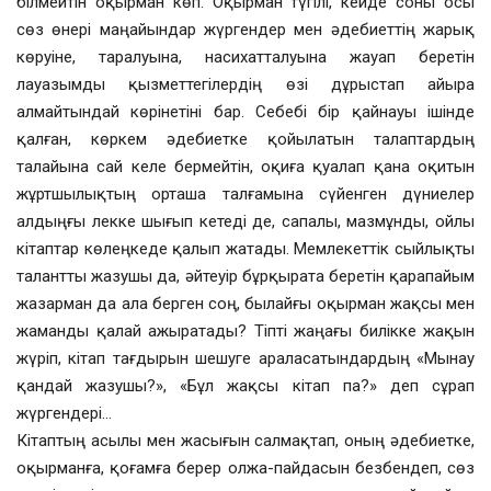
білмейтін оқырман көп. Оқырман түгілі, кейде соны осы
сөз өнері маңайындар жүргендер мен әдебиеттің жарық
көруіне, таралуына, насихатталуына жауап беретін
лауазымды қызметтегілердің өзі дұрыстап айыра
алмайтындай көрінетіні бар. Себебі бір қайнауы ішінде
қалған, көркем әдебиетке қойылатын талаптардың
талайына сай келе бермейтін, оқиға қуалап қана оқитын
жұртшылықтың орташа талғамына сүйенген дүниелер
алдыңғы лекке шығып кетеді де, сапалы, мазмұнды, ойлы
кітаптар көлеңкеде қалып жатады. Мемлекеттік сыйлықты
талантты жазушы да, әйтеуір бұрқырата беретін қарапайым
жазарман да ала берген соң, былайғы оқырман жақсы мен
жаманды қалай ажыратады? Тіпті жаңағы билікке жақын
жүріп, кітап тағдырын шешуге араласатындардың «Мынау
қандай жазушы?», «Бұл жақсы кітап па?» деп сұрап
жүргендері…
Кітаптың асылы мен жасығын салмақтап, оның әдебиетке,
оқырманға, қоғамға берер олжа-пайдасын безбендеп, сөз