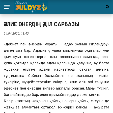
ӘУЛИЕ ӨНЕРДІҢ ӘДІЛ САРБАЗЫ
24.04.2026, 13:45
«Әдебиет пен өнердің мұраты – адам жанын ізгілендіру»
деген сөз бар. Адамның мына қым-қиғаш оқиғалар мен
қым-қуыт өзгерістерге толы аласапыран заманда, ала-
құла қоғамда қалайда адам қалпында қалуына, әу баста
жүрекке егілген адами қасиеттерді сақтай алуына,
тұңғиығына бойлап болмайтын өз жанының түкпір-
түкпіріне, шүңейт-тереңіне үңілуіне, яғни өзін-өзі тануына
әдебиет пен өнердің тигізер ықпалы орасан. Мұны түсініп,
бағалайтындар бар, елең қылмайтындар да жеткілікті.
Қазір кітаптың жақсысы қайсы, нашары қайсы, екеуіне де
жатқыза алмайтын ортақол әрі-сәрісі қайсы – ажырата