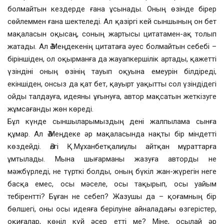
болмайтын кездерде ғана ұсынады. Оның өзінде бірер
сөйлеммен ғана шектеледі. Ал қазіргі кей сыншының он бет
мақаласын оқысаң, соның жартысы цитатамен-ақ толып
жатады. Ал Ә.Меңдекенің цитатаға әуес болмайтын себебі –
біріншіден, ол оқырманға да жауапкершілік артады, қажетті
үзіндіні оның өзінің тауып оқуына емеурін білдіреді,
екіншіден, онсыз да қат бет, қауырт уақытты сол үзіндідегі
ойды талдауға, идеяны ұғынуға, автор мақсатын жеткізуге
жұмсағанды жөн көреді.
Бұл күнде сыншыларымыздың дені жалпылама сынға
құмар. Ал Ә.Меңдеке әр мақаласында нақты бір міндетті
көздейді. Әлгі Қ.Мұханбетқалиұлы айтқан мұраттарға
ұмтылады. Мына шығарманы жазуға авторды не
мәжбүрледі, не түрткі болды, оның бүкіл жан-жүрегін неге
басқа емес, осы мәселе, осы тақырып, осы уайым
тебірентті? Бұған не себеп? Жазушы да – қоғамның бір
бөлшегі, оны осы идеяға берілуіне айналадағы өзгерістер,
оқиғалар, көңіл күй әсер етті ме? Міне, осылай әр