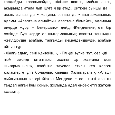
талдайды, таразылайды, жілікше шағып, майын алып,
ақырында атала ғып ішуге әзір етеді. Өйткені сыншы да –
ақын, сыншы да – жазушы, сыншы да – шығармашылық
адамы. «Азаптана алмайтын, азаптана білмейтін, адамның
өнерде жүруі – бекершілік» дейді Ә.Меңдекенің өзі бір
сөзінде. Бұл жерде ол шығармашылық азапты, танымды
жетілдірудің азабын, талғамды кемелдендірудің азабын
айтып тұр.
«Жалғыздық, сені қайтейін…», «Тіліңді әулие тұт, сөзіңді –
пір!» секілді кітаптары, жалпы әр жазғаны осы
шығармашылық азабына тәуекел еткен кез келген
қаламгерге үлгі боларлық сыншы, Халықаралық «Алаш»
сыйлығының иегері Әмірхан Меңдеке – сол тәтті азапты
таңдап алған һәм соның жолында адал еңбек етіп жатқан
қаламгер.