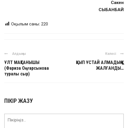
Сакен
СЫБАНБАЙ
Оқылым саны:
220
Алдыңғы
Келесі
ҰЛТ МАҚТАНЫШЫ
ҚУЫП ҰСТАЙ АЛМАДЫҚ ҚУ
(Фариза Оңғарсынова
ЖАЛҒАНДЫ…
туралы сыр)
ПІКІР ЖАЗУ