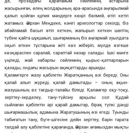
де, прозадағы қарапайым сөйлемнің астарына
жасырынған, өлең жолдарының ара-арасында аңғарылмай
қалып қойған құпия мәндерге көңіл бөлмей, өтіп кетіп
жатамыз. Әмірхан Меңдеке, кәнігі археологтар секілді, біз
абайламай басып өтіп кеткен, жапырып кеткен шөптің
түбіне қайта шұқшиып, шығарманың біз аңғармай зуылдата
оқып өткен тұстарына жіті көз жіберіп, мүлде өзгеше
көзқараспен саралай, сараптай назар салады. Ішкі мәнге
үңіледі, жай хабарлы сөйлемнің қырыс-қатпарларын
қазады, ондағы жасырын ақиқаттарды аршиды.
Қаламгерге жазу қабілетін Жаратқанның өзі береді. Оны
қалай алып жүреді, қалай дамытады – оның ақын-
жазушының өз тағдыр-талайы біледі. Қаламгер оқу-тоқу,
зерттеу-зерделеу, тану-түйсіну арқылы сол Құдай
сыйлаған қабілетін әрі қарай дамытар, бірақ түпкі дәнді
шығармашылық адамына Жаратушының өзі егеді. Туынды
табиғатын тану, бүге-шігесіне дейін зерттеу, бәрін тарата
талдай алу қабілетіне қарағанда, Әмірхан ағамыздан мықты