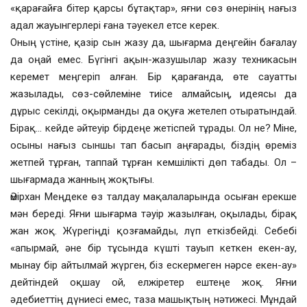
«қарағайға бітер қарсы бұтақтар», яғни сөз өнерінің нағыз
адал жауынгерлері ғана тәуекел етсе керек.
Оның үстіне, қазір сын жазу да, шығарма деңгейін бағалау
да оңай емес. Бүгінгі ақын-жазушылар жазу техникасын
керемет меңгеріп алған. Бір қарағанда, өте сауатты
жазылады, сөз-сөйлеміне тиісе алмайсың, идеясы да
дұрыс секілді, оқырманды да оқуға жетелеп отыратындай.
Бірақ… кейде әйтеуір бірдеңе жетіспей тұрады. Ол не? Міне,
осыны нағыз сыншы тап басып аңғарады, біздің өреміз
жетпей тұрған, таппай тұрған кемшілікті дөп табады. Ол –
шығармада жанның жоқтығы.
Әмірхан Меңдеке өз талдау мақалаларында осыған ерекше
мән береді. Яғни шығарма тәуір жазылған, оқылады, бірақ
жан жоқ. Жүрегіңді қозғамайды, лүп еткізбейді. Себебі
«апырмай, әне бір тұсында күшті тауып кеткен екен-ау,
мынау бір айтылмай жүрген, біз ескермеген нәрсе екен-ау»
дейтіндей оқшау ой, елжіретер ештеңе жоқ. Яғни
әдебиеттің дүниесі емес, таза машықтың нәтижесі. Мұндай