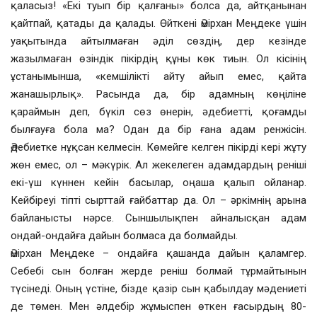
қаласыз! «Екі туып бір қалғаны» болса да, айтқанынан
қайтпай, қатады да қалады. Өйткені Әмірхан Меңдеке үшін
уақытында айтылмаған әділ сөздің, дер кезінде
жазылмаған өзіндік пікірдің құны көк тиын. Ол кісінің
ұстанымынша, «кемшілікті айту айып емес, қайта
жанашырлық». Расында да, бір адамның көңіліне
қараймын деп, бүкіл сөз өнерін, әдебиетті, қоғамды
былғауға бола ма? Одан да бір ғана адам ренжісін.
Әдебиетке нұқсан келмесін. Көмейге келген пікірді кері жұту
жөн емес, ол – мәкүрік. Ал жекелеген адамдардың реніші
екі-үш күннен кейін басылар, оңаша қалып ойланар.
Кейбіреуі тіпті сырттай ғайбаттар да. Ол – әркімнің арына
байланысты нәрсе. Сыншылықпен айналысқан адам
ондай-ондайға дайын болмаса да болмайды.
Әмірхан Меңдеке – ондайға қашанда дайын қаламгер.
Себебі сын болған жерде реніш болмай тұрмайтынын
түсінеді. Оның үстіне, бізде қазір сын қабылдау мәдениеті
де төмен. Мен әлдебір жұмыспен өткен ғасырдың 80-