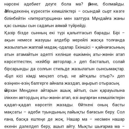
нәрсені әдебиет деуге бола ма? Әрине, болмайды.
Ә.Меңдекенің күресетін кемшіліктері – осындай сырт көзге
білінбейтін «литературщина» мен халтура. Мұндайға жаны
қас сыншы сын садағын аямай түйрейді.
Қазір бізде сынның екі түрі қалыптасып барады. Бірі –
ақын немесе жазушы әлдебір мерейлі жасқа толғанда
жазылатын жаппай мадақ-одалар. Екіншісі – қайнағасының
атын атамайтын әдепті келінше ешкімнің аты-жөнін атап
көрсетпестен, «кейбір авторлар…» деп басталып, солай
бірсарынды да солғын стильде жазылатын сынсымақтар.
«Бұл кісі кімді меңзеп отыр, не айтқалы отыр?» деп
өзіңнен-өзің балгерге айнала жаздап, аңырып отырасың.
Әмірхан Меңдеке айтарын ашық айтып, сын қарауылына
іліккен автордың аты-жөнін атап, өзі аңғарған кемшіліктерін
қадап-қадап көрсетіп жазады. Өйткені оның басты
мақсаты – әдеби туындының лайықты бағасын беру. Сол
ғана, басқа ештеңе де жоқ. Нашар ма – несімен нашар
екенін дәлелдеп беру, ашып айту. Мықты шығарма ма –