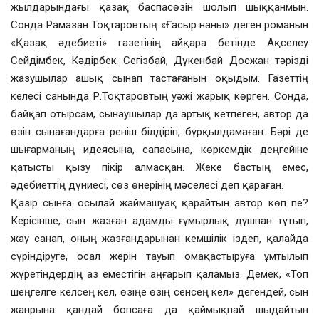
жылдарындағы қазақ баспасөзін шолып шыққанмын.
Сонда Рамазан Тоқтаровтың «Ғасыр наны» деген романын
«Қазақ әдебиеті» газетінің айқара бетінде Ақселеу
Сейдімбек, Кәдірбек Сегізбай, Дүкенбай Досжан тәрізді
жазушылар ашық сынап тастағанын оқыдым. Газеттің
келесі санында Р.Тоқтаровтың уәжі жарық көрген. Сонда,
байқап отырсам, сынаушылар да артық кетпеген, автор да
өзін сынағандарға реніш білдіріп, бұрқылдамаған. Бәрі де
шығарманың идеясына, сапасына, көркемдік деңгейіне
қатысты қызу пікір алмасқан. Жеке бастың емес,
әдебиеттің дүниесі, сөз өнерінің мәселесі деп қараған.
Қазір сынға осылай жаймашуақ қарайтын автор көп пе?
Керісінше, сын жазған адамды ғұмырлық дұшпан тұтып,
жау санап, оның жазғандарынан кемшілік іздеп, қалайда
сүріндіруге, осал жерін тауып омақастыруға ұмтылып
жүретіндердің аз еместігін аңғарып қаламыз. Демек, «Топ
шеңгелге келсең кел, өзіңе өзің сенсең кел» дегендей, сын
жанрына қандай бопсаға да қаймықпай шыдайтын