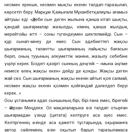
несімен ерекше, несімен мықты екенін талдап-таразылап,
көрсетіп беру. Марқұм Қажығали Мұханбетқалиұлы ағамыз
айтушы еді: «Әдеби сын деген жылына қанша кітап шықты,
қандай шығармалар жазылды, кімнің қанша жылдық
мерейтойы өтті – соны түгендеумен шектелмейді. Сын –
құр сынап-мінеу де емес. Сын әдебиеттегі жақсы
шығарманың, талантты шығарманың лайықты бағасын
беріп, оның тууының әлеуметтік мәніне, жазылу себебіне
үңілуі керек. Біздегі қазіргі сынның деңгейі – «мына әңгіме
немесе өлең жақсы екен» дейді де қояды. Жақсы деген
жай сөз. Сын шығарманың жақсы екенін айтып қоя салмай,
несімен жақсы екенін қолмен қойғандай дәлелдеп беруі
керек…»
Осы ұстанымға адал сыншының бірі, бірі ғана емес, бірегейі
– Әмірхан Меңдеке. Ол мақалаларына өзі талдап отырған
шығармадан үзінді (цитата) келтіруге аса әуес емес.
Келтіргеннің өзінде аса қажетті тұстарында, оқырманға
автор сөйлемінің өзін оқытып барып таразыламаса