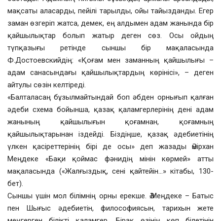
мақсаты аласарды, пейілі тарылды, ойы тайызданды. Егер
заман өзгеріп жатса, демек, ең алдымен адам жанында бір
қайшылықтар болып жатыр деген сөз. Осы ойдың
түпқазығы ретінде сыншы бір мақаласында
Ф.Достоевскийдің: «Қоғам мен заманның қайшылығы –
адам санасындағы қайшылықтардың көрінісі», – деген
айтулы сөзін келтіреді.
«Балталасаң бұзылмайтындай боп әбден орнығып қалған
әдеби схема бойынша, қазақ қаламгерлерінің дені адам
жанының қайшылығын қоғамнан, қоғамның
қайшылықтарынан іздейді. Біздіңше, қазақ әдебиетінің
үлкен қасіреттерінің бірі де осы» деп жазады Әмірхан
Меңдеке «Бақи қоймас фәнидің мінін көрмей» атты
мақаласында («Жалғыздық, сені қайтейін…» кітабы, 130-
бет).
Сыншы үшін мол білімнің орны ерекше. Ә.Меңдеке – Батыс
пен Шығыс әдебиетін, философиясын, тарихын жете
меңгерген білікті қаламгер. Бірақ өзінің көп білетінін