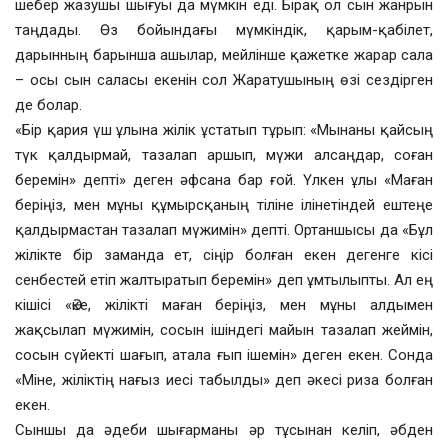
шебер жазушы шығуы да мүмкін еді. Бірақ ол сын жанрын
таңдады. Өз бойындағы мүмкіндік, қарым-қабілет,
дарынның барынша ашылар, мейлінше қажетке жарар сала
– осы сын саласы екенін сол Жаратушының өзі сездірген
де болар.
«Бір қария үш ұлына жілік ұстатып тұрып: «Мынаны қайсың
түк қалдырмай, тазалап аршып, мүжи алсаңдар, соған
беремін» депті» деген әфсана бар ғой. Үлкен ұлы «Маған
беріңіз, мен мұны құмырсқаның тіліне ілінетіндей ештеңе
қалдырмастан тазалап мүжимін» депті. Ортаншысы да «Бұл
жілікте бір заманда ет, сіңір болған екен дегенге кісі
сенбестей етіп жалтыратып беремін» деп ұмтылыпты. Ал ең
кішісі «Әке, жілікті маған беріңіз, мен мұны алдымен
жақсылап мүжимін, сосын ішіндегі майын тазалап жеймін,
сосын сүйекті шағып, атала ғып ішемін» деген екен. Сонда
«Міне, жіліктің нағыз иесі табылды» деп әкесі риза болған
екен.
Сыншы да әдеби шығарманы әр тұсынан келіп, әбден