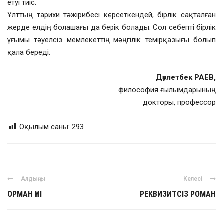
етуі тиіс.
Ұлттың тарихи тәжірибесі көрсеткендей, бірлік сақталған
жерде елдің болашағы да берік болады. Сол себепті бірлік
ұғымы тәуелсіз мемлекеттің мәңгілік темірқазығы болып
қала береді.
Дәулетбек РАЕВ,
философия ғылымдарының
докторы, профессор
Оқылым саны:
293
Алдыңғы
Келесі
ОРМАН ҮНІ
РЕКВИЗИТСІЗ РОМАН