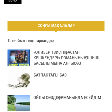
СОҢҒЫ МАҚАЛАЛАР
Тотияйын тілді тарландар
«ОЛИВЕР ТВИСТІҢ БАСТАН
КЕШКЕНДЕРІ» РОМАНЫНЫҢ ҮШІНШІ
БАСЫЛЫМЫНА АЛҒЫСӨЗ
БАТПАҚТАҒЫ БАС
ОЙЛЫ СӨЗДІҢ ОРМАНЫНДА ЕСЕЙДІМ…