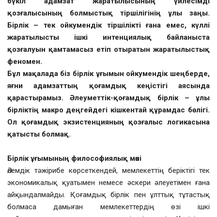
бүкіл адамзат жаратылысының үйлесімді
қозғалысының болмыстық тіршілігінің ұлы заңы.
Бірлік – тек ойкумендік тіршілікті ғана емес, күллі
жаратылысты ішкі интенциялық байланыста
қозғалуын қамтамасыз етіп отыратын жаратылыстық
феномен.
Бұл мақалада біз бірлік ұғымын ойкумендік шеңберде,
яғни адамзаттың қоғамдық кеңістігі аясында
қарастырамыз. Әлеуметтік-қоғамдық бірлік – ұлы
бірліктің макро деңгейдегі кішкентай құрамдас бөлігі.
Ол қоғамдық экзистенцияның қозғалыс логикасына
қатысты болмақ.
Бірлік ұғымының философиялық мәні
Әлемдік тәжірибе көрсеткендей, мемлекеттің беріктігі тек
экономикалық қуатымен немесе әскери әлеуетімен ғана
айқындалмайды. Қоғамдық бірлік пен ұлттық тұтастық
болмаса дамыған мемлекеттердің өзі ішкі