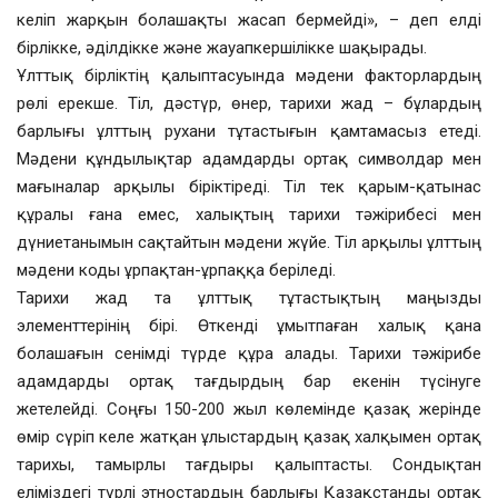
келіп жарқын болашақты жасап бермейді», – деп елді
бірлікке, әділдікке және жауапкершілікке шақырады.
Ұлттық бірліктің қалыптасуында мәдени факторлардың
рөлі ерекше. Тіл, дәстүр, өнер, тарихи жад – бұлардың
барлығы ұлттың рухани тұтастығын қамтамасыз етеді.
Мәдени құндылықтар адамдарды ортақ символдар мен
мағыналар арқылы біріктіреді. Тіл тек қарым-қатынас
құралы ғана емес, халықтың тарихи тәжірибесі мен
дүниетанымын сақтайтын мәдени жүйе. Тіл арқылы ұлттың
мәдени коды ұрпақтан-ұрпаққа беріледі.
Тарихи жад та ұлттық тұтастықтың маңызды
элементтерінің бірі. Өткенді ұмытпаған халық қана
болашағын сенімді түрде құра алады. Тарихи тәжірибе
адамдарды ортақ тағдырдың бар екенін түсінуге
жетелейді. Соңғы 150-200 жыл көлемінде қазақ жерінде
өмір сүріп келе жатқан ұлыстардың қазақ халқымен ортақ
тарихы, тамырлы тағдыры қалыптасты. Сондықтан
еліміздегі түрлі этностардың барлығы Қазақстанды ортақ