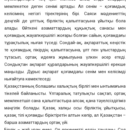
мемлекетке деген сенімі артады. Ал сенім – қоғамдық
келісімнің негізгі тіректерінің бірі. Саяси мәдениеттің
деңгейі де ұлттық бірліктің қалыптасуына ұйытқы бола
алады. Өйткені азаматтардың құқықтық санасы мен
қоғамдық жауапкершілігі жоғары болған сайын, қоғамдағы
тұрақтылық нығая түседі. Сондай-ақ, ақпараттық кеңістік
те қоғамдық пікірдің қалыптасуына, ұлт пен ұлыстардың
тұтасып, ортақ идеяға жұмылуына үлкен әсер етеді.
Сондықтан ақпарат құралдарының жауапкершілігі ерекше
маңызды. Дұрыс ақпарат қоғамдағы сенім мен келісімді
нығайтуға көмектеседі.
Қазақстанның болашағы халықтың бірлігі мен ынтымағына
тікелей байланысты. Ұлтаралық татулықты сақтап, ортақ
мемлекетшіл сана қалыптастыра алсақ қана тәуелсіздігіміз
мәңгілік болады. Қазақ халқы осы бірліктің ұйытқысы,
қазақ тілі қоғамды біріктіретін алтын көпір, ал Қазақстан –
барша азаматтардың ортақ үйі.
Бірлік – жай ұран емес. Ол өркениетті елдің таңдауы. Сол