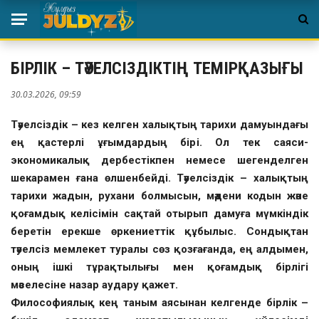
БІРЛІК – ТӘУЕЛСІЗДІКТІҢ ТЕМІРҚАЗЫҒЫ
30.03.2026, 09:59
Тәуелсіздік – кез келген халықтың тарихи дамуындағы
ең қастерлі ұғымдардың бірі. Ол тек саяси-
экономикалық дербестікпен немесе шегенделген
шекарамен ғана өлшенбейді. Тәуелсіздік – халықтың
тарихи жадын, рухани болмысын, мәдени кодын және
қоғамдық келісімін сақтай отырып дамуға мүмкіндік
беретін ерекше өркениеттік құбылыс. Сондықтан
тәуелсіз мемлекет туралы сөз қозғағанда, ең алдымен,
оның ішкі тұрақтылығы мен қоғамдық бірлігі
мәселесіне назар аудару қажет.
Философиялық кең таным аясынан келгенде бірлік –