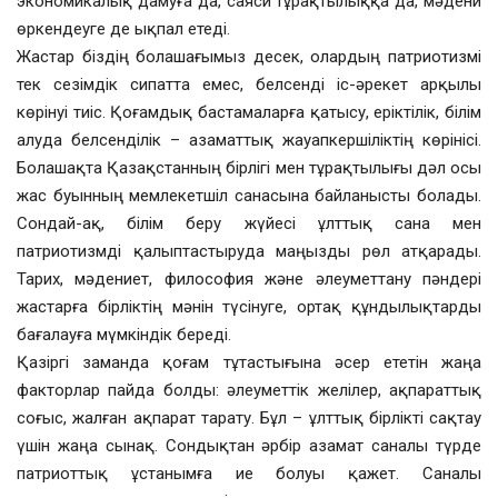
экономикалық дамуға да, саяси тұрақтылыққа да, мәдени
өркендеуге де ықпал етеді.
Жастар біздің болашағымыз десек, олардың патриотизмі
тек сезімдік сипатта емес, белсенді іс-әрекет арқылы
көрінуі тиіс. Қоғамдық бастамаларға қатысу, еріктілік, білім
алуда белсенділік – азаматтық жауапкершіліктің көрінісі.
Болашақта Қазақстанның бірлігі мен тұрақтылығы дәл осы
жас буынның мемлекетшіл санасына байланысты болады.
Сондай-ақ, білім беру жүйесі ұлттық сана мен
патриотизмді қалыптастыруда маңызды рөл атқарады.
Тарих, мәдениет, философия және әлеуметтану пәндері
жастарға бірліктің мәнін түсінуге, ортақ құндылықтарды
бағалауға мүмкіндік береді.
Қазіргі заманда қоғам тұтастығына әсер ететін жаңа
факторлар пайда болды: әлеуметтік желілер, ақпараттық
соғыс, жалған ақпарат тарату. Бұл – ұлттық бірлікті сақтау
үшін жаңа сынақ. Сондықтан әрбір азамат саналы түрде
патриоттық ұстанымға ие болуы қажет. Саналы