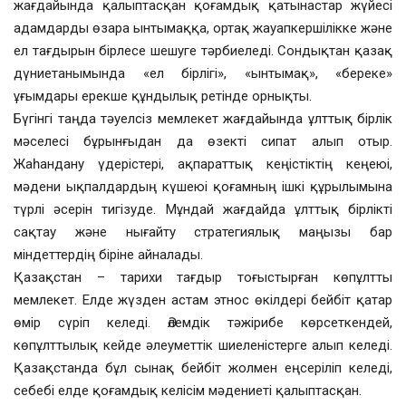
жағдайында қалыптасқан қоғамдық қатынастар жүйесі
адамдарды өзара ынтымаққа, ортақ жауапкершілікке және
ел тағдырын бірлесе шешуге тәрбиеледі. Сондықтан қазақ
дүниетанымында «ел бірлігі», «ынтымақ», «береке»
ұғымдары ерекше құндылық ретінде орнықты.
Бүгінгі таңда тәуелсіз мемлекет жағдайында ұлттық бірлік
мәселесі бұрынғыдан да өзекті сипат алып отыр.
Жаһандану үдерістері, ақпараттық кеңістіктің кеңеюі,
мәдени ықпалдардың күшеюі қоғамның ішкі құрылымына
түрлі әсерін тигізуде. Мұндай жағдайда ұлттық бірлікті
сақтау және нығайту стратегиялық маңызы бар
міндеттердің біріне айналады.
Қазақстан – тарихи тағдыр тоғыстырған көпұлтты
мемлекет. Елде жүзден астам этнос өкілдері бейбіт қатар
өмір сүріп келеді. Әлемдік тәжірибе көрсеткендей,
көпұлттылық кейде әлеуметтік шиеленістерге алып келеді.
Қазақстанда бұл сынақ бейбіт жолмен еңсеріліп келеді,
себебі елде қоғамдық келісім мәдениеті қалыптасқан.