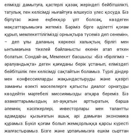
елімізді дамытуға, қастерлі қазақ жеріндегі бейбітшілікті,
татулық пен келісімді нығайтуға өлшеусіз үлес қосуда. Біз
біртұтас және еңбекқор ұлт болсақ, көздеген
мақсаттарымызға жетеміз. Бәріміз бірге әділетті қоғам
құрып, мемлекеттілігімізді орнықтыра түсеміз деп сенемін»,
– деп ұлы даланың көркеюі халықтың бірлігі мен
ынтымағына тікелей байланысты екенін атап өткен
болатын. Сондай-ақ, Мемлекет басшысы: «Біз «бірлігіміз –
әралуандықта» деген қағиданы берік ұстанып, еліміздегі
бейбітшілік пен келісімді сақтайтын боламыз. Түрлі діндер
мен конфессияларды жақындастыруды және қазіргі
заманғы өзекті мәселелерге қатысты диалог орнатуды
көздейтін мәртебелі миссиямызды атқара береміз. Біз
азаматтарымыздың әл-ауқатын арттыратын, барша
әлемнің кәсіпкерлері, инвесторлары мен талантты
адамдары қызығатын ашық әрі дамыған экономика
құрамыз. Бүкіл қоғам болып жемқорлыққа қарсы күресті
жалғастырамыз. Бізге және ұрпағымызға ешкім сырттан