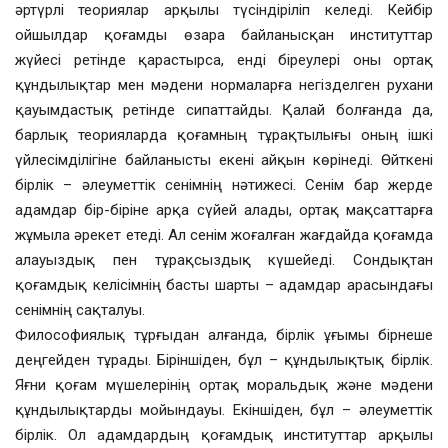
әртүрлі теориялар арқылы түсіндіріліп келеді. Кейбір
ойшылдар қоғамды өзара байланысқан институттар
жүйесі ретінде қарастырса, енді біреулері оны ортақ
құндылықтар мен мәдени нормаларға негізделген рухани
қауымдастық ретінде сипаттайды. Қалай болғанда да,
барлық теорияларда қоғамның тұрақтылығы оның ішкі
үйлесімділігіне байланысты екені айқын көрінеді. Өйткені
бірлік – әлеуметтік сенімнің нәтижесі. Сенім бар жерде
адамдар бір-біріне арқа сүйей алады, ортақ мақсаттарға
жұмыла әрекет етеді. Ал сенім жоғалған жағдайда қоғамда
алауыздық пен тұрақсыздық күшейеді. Сондықтан
қоғамдық келісімнің басты шарты – адамдар арасындағы
сенімнің сақталуы.
Философиялық тұрғыдан алғанда, бірлік ұғымы бірнеше
деңгейден тұрады. Біріншіден, бұл – құндылықтық бірлік.
Яғни қоғам мүшелерінің ортақ моральдық және мәдени
құндылықтарды мойындауы. Екіншіден, бұл – әлеуметтік
бірлік. Ол адамдардың қоғамдық институттар арқылы