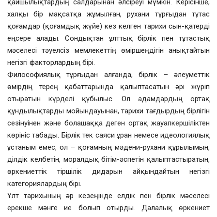
қайшылықтардың салдарынан әлсіреуі мүмкін. Керісінше,
халқы бір мақсатқа жұмылған, рухани тұрғыдан тұтас
қоғамдар (қоғамдық жүйе) кез келген тарихи сын-қатерді
еңсере алады. Сондықтан ұлттық бірлік пен тұтастық
мәселесі тәуелсіз мемлекеттің өміршеңдігін анықтайтын
негізгі факторлардың бірі.
Философиялық тұрғыдан алғанда, бірлік – әлеуметтік
өмірдің терең қабаттарында қалыптасатын әрі жүріп
отыратын күрделі құбылыс. Ол адамдардың ортақ
құндылықтарды мойындауынан, тарихи тағдырдың бірлігін
сезінуінен және болашаққа деген ортақ жауапкершіліктен
көрініс табады. Бірлік тек саяси ұран немесе идеологиялық
ұстаным емес, ол – қоғамның мәдени-рухани құрылымын,
ділдік келбетін, моралдық бітім-әспетін қалыптастыратын,
өркениеттік тіршілік дидарын айқындайтын негізгі
категориялардың бірі.
Ұлт тарихының әр кезеңінде елдік пен бірлік мәселесі
ерекше мәнге ие болып отырды. Далалық өркениет