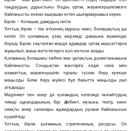
таңдаудың дұрыстығы біздің ортақ жауапкершілігімізге
байланысты екенін ешқашан естен шығармауымыз керек.
Бірлік – болашақ дамудың негізі
Ұлттық бірлік – тек өткеннің мұрасы емес, болашақтың да
кепілі. Ол қоғамның ұзақ мерзімді дамуына мүмкіндік
береді. Бірлік сақталған жерде адамдар ортақ мақсаттарға
жұмылып, жаңа жетістіктерге қол жеткізе алады.
Қоғамның болашағы көбіне жас ұрпақтың дүниетанымына
байланысты. Сондықтан жастарға елдік сана мен
азаматтық жауапкершілік туралы түсінік беру ерекше
маңызды. Білім беру жүйесі бұл бағытта маңызды рөл
атқарады.
Мәдениет пен өнер де қоғамдық келісімді нығайтудың
тиімді құралдарының бірі. Әдебиет, музыка, театр, кино
сияқты өнер салалары адамдардың рухани байланысын
күшейтеді.
Ұлттық бірлік қоғамның стратегиялық ресурсы. Ол