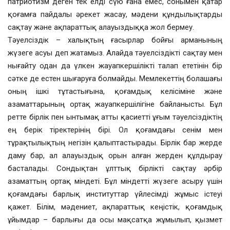
патриотизм деген тек елді сүю ғана емес, сонымен қатар
қоғамға пайдалы әрекет жасау, мәдени құндылықтарды
сақтау және ақпараттық алауыздыққа жол бермеу.
Тәуелсіздік – халықтың ғасырлар бойғы арманының
жүзеге асуы деп жатамыз. Алайда тәуелсіздікті сақтау мен
нығайту одан да үлкен жауапкершілікті талап ететінін бір
сәтке де естен шығаруға болмайды. Мемлекеттің болашағы
оның ішкі тұтастығына, қоғамдық келісіміне және
азаматтарының ортақ жауапкершілігіне байланысты. Бұл
ретте бірлік пен ынтымақ атты қасиетті ұғым тәуелсіздіктің
ең берік тіректерінің бірі. Ол қоғамдағы сенім мен
тұрақтылықтың негізін қалыптастырады. Бірлік бар жерде
даму бар, ал алауыздық орын алған жерден құлдырау
басталады. Сондықтан ұлттық бірлікті сақтау әрбір
азаматтың ортақ міндеті. Бұл міндетті жүзеге асыру үшін
қоғамдағы барлық институттар үйлесімді жұмыс істеуі
қажет. Білім, мәдениет, ақпараттық кеңістік, қоғамдық
ұйымдар – барлығы да осы мақсатқа жұмылып, қызмет