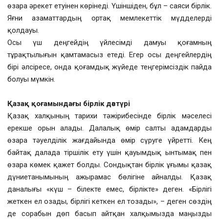
өзара әрекет етуінен көрінеді. Үшіншіден, бұл – саяси бірлік.
Яғни азаматтардың ортақ мемлекеттік мүдделерді
қолдауы.
Осы үш деңгейдің үйлесімді дамуы қоғамның
тұрақтылығын қамтамасыз етеді. Егер осы деңгейлердің
бірі әлсіресе, онда қоғамдық жүйеде теңгерімсіздік пайда
болуы мүмкін.
Қазақ қоғамындағы бірлік дәстүрі
Қазақ халқының тарихи тәжірибесінде бірлік мәселесі
ерекше орын алады. Далалық өмір салты адамдарды
өзара тәуелділік жағдайында өмір сүруге үйретті. Кең
байтақ далада тіршілік ету үшін қауымдық ынтымақ пен
өзара көмек қажет болды. Сондықтан бірлік ұғымы қазақ
дүниетанымының ажырамас бөлігіне айналды. Қазақ
даналығы «күш – білекте емес, бірлікте» деген. «Бірлігі
жеткен ел озады, бірлігі кеткен ел тозады», – деген сөздің
де сорабын дөп басып айтқан халқымызда маңызды