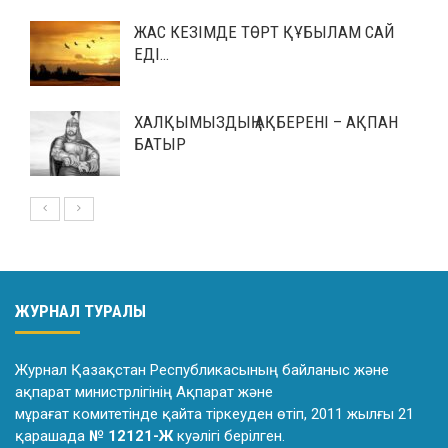
ЖАС КЕЗІМДЕ ТӨРТ ҚҰБЫЛАМ САЙ
ЕДІ…
ХАЛҚЫМЫЗДЫҢ АҚБЕРЕНІ – АҚПАН
БАТЫР
ЖУРНАЛ ТУРАЛЫ
Журнал Қазақстан Республикасының байланыс және
ақпарат министрлiгiнiң Ақпарат және
мұрағат комитетiнде қайта тiркеуден өтiп, 2011 жылғы 21
қарашада
№ 12121-Ж
куәлiгi берiлген.