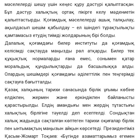
мәселелерді шешу үшін кеңес құру дәстүрі қалыптасқан.
Бұл дәстүр халықтың ортақ пікірге келу мәдениетін
қалыптастырды. Қоғамдық мәселелерді ашық талқылау,
ақылдасып шешім қабылдау – ел ішіндегі тұрақтылықты
қамтамасыз етудің тиімді жолдарының бірі болды.
Далалық қоғамдағы билер институты да қоғамдық
келісімді сақтауда маңызды рөл атқарды. Билер тек
құқықтық нормаларды ғана емес, сонымен қатар
моральдық құндылықтарды да басшылыққа алды.
Олардың шешімдері қоғамдағы әділеттілік пен теңгерімді
сақтауға бағытталды.
Қазақ халқының тарихи санасында бірлік ұғымы көбіне
елдікпен, жермен және еркіндікпен байланысты
қарастырылды. Елдің амандығы мен жердің тұтастығы
халықтың бірлігіне тәуелді деп есептелді. Сондықтан
халық жадында сақталған көптеген тарихи оқиғалар бірлік
пен ынтымақтың маңызын айқын көрсетеді. Президентіміз
Қасым-Жомарт Тоқаев: «Бүгінде азаматтарымыз егемен