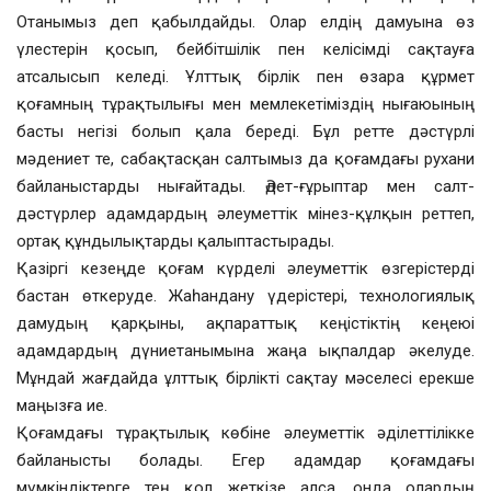
Отанымыз деп қабылдайды. Олар елдің дамуына өз
үлестерін қосып, бейбітшілік пен келісімді сақтауға
атсалысып келеді. Ұлттық бірлік пен өзара құрмет
қоғамның тұрақтылығы мен мемлекетіміздің нығаюының
басты негізі болып қала береді. Бұл ретте дәстүрлі
мәдениет те, сабақтасқан салтымыз да қоғамдағы рухани
байланыстарды нығайтады. Әдет-ғұрыптар мен салт-
дәстүрлер адамдардың әлеуметтік мінез-құлқын реттеп,
ортақ құндылықтарды қалыптастырады.
Қазіргі кезеңде қоғам күрделі әлеуметтік өзгерістерді
бастан өткеруде. Жаһандану үдерістері, технологиялық
дамудың қарқыны, ақпараттық кеңістіктің кеңеюі
адамдардың дүниетанымына жаңа ықпалдар әкелуде.
Мұндай жағдайда ұлттық бірлікті сақтау мәселесі ерекше
маңызға ие.
Қоғамдағы тұрақтылық көбіне әлеуметтік әділеттілікке
байланысты болады. Егер адамдар қоғамдағы
мүмкіндіктерге тең қол жеткізе алса, онда олардың