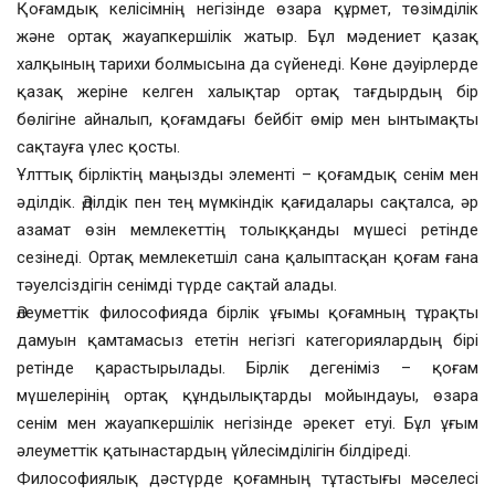
Қоғамдық келісімнің негізінде өзара құрмет, төзімділік
және ортақ жауапкершілік жатыр. Бұл мәдениет қазақ
халқының тарихи болмысына да сүйенеді. Көне дәуірлерде
қазақ жеріне келген халықтар ортақ тағдырдың бір
бөлігіне айналып, қоғамдағы бейбіт өмір мен ынтымақты
сақтауға үлес қосты.
Ұлттық бірліктің маңызды элементі – қоғамдық сенім мен
әділдік. Әділдік пен тең мүмкіндік қағидалары сақталса, әр
азамат өзін мемлекеттің толыққанды мүшесі ретінде
сезінеді. Ортақ мемлекетшіл сана қалыптасқан қоғам ғана
тәуелсіздігін сенімді түрде сақтай алады.
Әлеуметтік философияда бірлік ұғымы қоғамның тұрақты
дамуын қамтамасыз ететін негізгі категориялардың бірі
ретінде қарастырылады. Бірлік дегеніміз – қоғам
мүшелерінің ортақ құндылықтарды мойындауы, өзара
сенім мен жауапкершілік негізінде әрекет етуі. Бұл ұғым
әлеуметтік қатынастардың үйлесімділігін білдіреді.
Философиялық дәстүрде қоғамның тұтастығы мәселесі