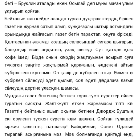
беті – Бруклин аталады екен. Осылай деп мұны маған ұлым
ұқтырып қойған.
Бейтаныс жан кейде алаңда тұрған дүңгіршектердің бірінен
газет не журнал сатып алып, күнқағарлы шатыр астындағы
орындыққа жайғасып, газет бетін парақтап, оқуға кіріседі.
Қалтасынан әнжімді қолдың саласындай сигара шығарып,
балқоңыр иісін аңқытып, ұзақ шегеді. Сүт қатқан қою
кофе ішеді. Бірде оның көпірдің жақтауынан асырып суға
түкірген зәңгіге жақтырмай қарағанын, әлденені айтып
күбірлегенін көргенмін. Ол қазір де күбірлеп отыр. Өзімен-өзі
күбірлеп сөйлесуді әдет қылып, сол әдеті дөйдалаға лағып
сөйлеудің дертіне ұласқан, шамасы.
Мұндағы газет біткеннің бетінен түрлі-түсті суреттер сөйлеп
тұратын сияқты. Жалт-жұлт еткен жарнамасы тіпті көп.
Газеттің бейтаныс ашып оқыған бетінен Джордж Буштың
екі езуленіп түскен суретін көзім шалған. Сойған түлкідей
ыржия қалыпты, пәтшағар! Байқаймын, Совет Одағын
тырапай асырғанына мәз. Мәз болмағанда қайтеді енді,