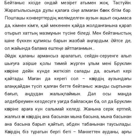
Бейтаныс кісіде ондай мезірет атымен жоқ. Тастүйін.
Жаратылысында дулы қалаға сіңе алмаған бөлек бітім бар.
Пошташы конверттердің желімделген аузын ашып оқымаса
да, кімнен кімге, қай мекеннен қайда жолданғанына қарап
отырып хаттың мазмұнын түсіне біледі. Мен бейтаныстың
ішіне бүккен құпиясы барын жазбай аңғардым. Әйтсе де,
ол жайында балама ештеңе айтпағанмын…
Әйдік қаланы армансыз аралатып, сейдін-серуенге алып
шығуға әзірше қолы тимей жүрген ұлым мені Бруклин
көпіріне дейін күнде жеткізіп салады да, асығып кері
қайтады. Маған да керегі сол – көпірдің аузындағы
алаңқайдан түсіп қалған бетте бейтаныс жанды сыртынан
бағып, аңдудан жалықпаймын. Дәл осы маңда
әлдебіреумен кездесуге уағда байласқан ба, ол да Бруклин
көпіріне араға күн салымай келеді. Жанына серік ертпей,
жалғыз өзі көпірдің ана басынан мына басына, мына басынан
ана басына барып қайтып, әбден табанынан таусылады.
Көпірдің біз тұратын бергі беті – Манхеттен ауданы, арғы