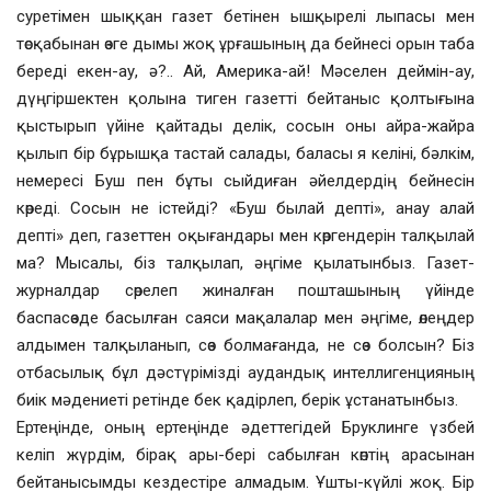
суретімен шыққан газет бетінен ышқырелі лыпасы мен
төсқабынан өзге дымы жоқ ұрғашының да бейнесі орын таба
береді екен-ау, ә?.. Ай, Америка-ай! Мәселен деймін-ау,
дүңгіршектен қолына тиген газетті бейтаныс қолтығына
қыстырып үйіне қайтады делік, сосын оны айра-жайра
қылып бір бұрышқа тастай салады, баласы я келіні, бәлкім,
немересі Буш пен бұты сыйдиған әйелдердің бейнесін
көреді. Сосын не істейді? «Буш былай депті», анау алай
депті» деп, газеттен оқығандары мен көргендерін талқылай
ма? Мысалы, біз талқылап, әңгіме қылатынбыз. Газет-
журналдар сөрелеп жиналған пошташының үйінде
баспасөзде басылған саяси мақалалар мен әңгіме, өлеңдер
алдымен талқыланып, сөз болмағанда, не сөз болсын? Біз
отбасылық бұл дәстүрімізді аудандық интеллигенцияның
биік мәдениеті ретінде бек қадірлеп, берік ұстанатынбыз.
Ертеңінде, оның ертеңінде әдеттегідей Бруклинге үзбей
келіп жүрдім, бірақ ары-бері сабылған көптің арасынан
бейтанысымды кездестіре алмадым. Ұшты-күйлі жоқ. Бір