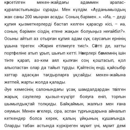
көрсетілген мекен-жайдағы адаммен аралас-
құраластығымды сұрады. Мен күлдім. «Ауданымыздың
жан саны 200 мыңнан асады. Соның бәрімен…». «Иә, – деді
құпия қызметкерлерді бастап келген қарасұр кісі, – иә,
соның бәрімен сіздің етене жақын болуыңыз неғайбіл?».
Осыны айтып аз отырған құпия адам сұқ саусағын ернінің
ұшына тіреген: «Жария етілмеуге тиіс!». Сөйтті де, хатты
портфеліне атып ұрып, шығып кетті. Нөкерлері бөлмемнің ішін
тінте қарап, аз-кем аял қылған соң қоштасып, қол
алыспастан олар да тайып тұрды. Қайтесің енді, қайсыбір
хаттар адасқан тағдырларға ұқсайды: мекен-жайына
жетпей, жарты жолда қалады.
Әуе кемесінің салонындағы ұсақ шамдалдардан төгілген
жарық сәулелер қызыл-күңгірт бояуға еніп, торғын
шымылдықтай толқиды. Байқаймын, жалғыз мен ғана
ояумын. Менен өзгелері, сірә, аспан тұрғындарына айналып
кеткендер болса керек, қалың ұйқының құшағында.
Оларды табан астында күркіреген мұхит үні, мұхит демі