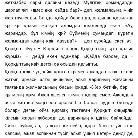
жеткізбес сары даланы кезеді. Мүлгіген ормандарды
шарлап өтіп, «өлмес өлке қайда бар?» деп, желмаясына мініп
жер тауысады. Сонда, қайда барса да, алдынан қазылған
көр, көр қазып жатқан адамдар кездеседі екен. «Ау,
жарандар, бұл кімнің көрі? Сүйменің сумаңдап, күрегің
жалмаңдап кімнің көрін қазуда?» – деп сұрайды екен әз-
Қорқыт. «Бұл – Қорқыттың көрі. Қорқыттың көрін қазып
жүрміз», – дейді екен адамдар. «Қайда барсаң да –
Қорқыттың көрі» деген сөз осыдан қалыпты.
Қорқыт көзіне үңірейіп көрінген көрі мен ажалдан қашып келе
жатып, арнасы алты айшылық алып дарияның жағасына
таяғанда желмаясының басын іркеді. «Жер бетінің бәрі –
көр, менің көрім. Ажал өкшелеп ізімнен қалар емес. Ажалдың
аяғы жетпес мәңгі өмір аралы бір болса, судың бетінде
болар» деген ойға қармақ тастаған Қорқыт сиқырлы
кілемін жазып жібереді де, дарияның кіндігіне байлайды.
Сөйтіп, «ұйықтап, қалғып кетпейін, қара басып ұйықтап
қалсам, ажал аспаннан түсіп алып ұшып кетер» дейді де,