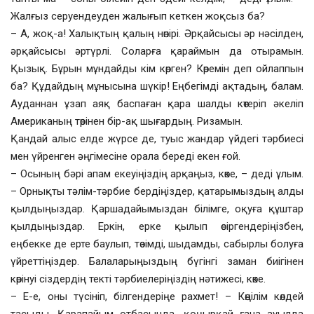
Жалғыз серуендеуден жалығып кеткен жоқсыз ба?
– А, жоқ-а! Халықтың қалың нөпірі. Әрқайсысы әр нәсілден,
әрқайсысы әртүрлі. Соларға қараймын да отырамын.
Қызық. Бұрын мұндайды кім көрген? Көремін деп ойлаппын
ба? Құдайдың мұнысына шүкір! Еңбегімді ақтадың, балам.
Ауданнан ұзап аяқ баспаған қара шалды көтеріп әкеліп
Американың төрінен бір-ақ шығардың. Ризамын.
Қандай алыс елде жүрсе де, туыс жандар үйдегі тәрбиесі
мен үйренген әңгімесіне орала береді екен ғой.
– Осының бәрі апам екеуіңіздің арқаңыз, көке, – деді ұлым.
– Орнықты тәлім-тәрбие бердіңіздер, қатарымыздың алды
қылдыңыздар. Қаршадайымыздан білімге, оқуға құштар
қылдыңыздар. Еркін, ерке қылып өсіргендеріңізбен,
еңбекке де ерте баулып, төзімді, шыдамды, сабырлы болуға
үйреттіңіздер. Балаларыңыздың бүгінгі заман биігінен
көрінуі сіздердің текті тәрбиелеріңіздің нәтижесі, көке.
– Е-е, оны түсініп, білгендеріңе рахмет! – Көңілім көлдей