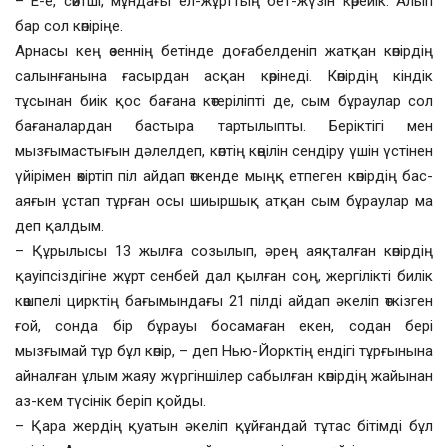
– Е-е, сөйтші, мұндағы ел-жұрттың бет-жүзін көрейік. Алып
бар сол көпіріңе.
Арнасы кең өзеннің бетінде доғабелденіп жатқан көпірдің
салынғанына ғасырдан асқан көрінеді. Көпірдің кіндік
тұсынан биік қос бағана көтеріліпті де, сым бұраулар сол
бағаналардан бастыра тартылыпты. Беріктігі мен
мызғымастығын дәлелдеп, көптің көңілін сендіру үшін үстінен
үйірімен өкіртіп піл айдап өткенде мыңқ етпеген көпірдің бас-
аяғын ұстап тұрған осы шиыршық атқан сым бұраулар ма
деп қалдым.
– Құрылысы 13 жылға созылып, әрең аяқталған көпірдің
қауіпсіздігіне жұрт сенбей дал қылған соң, жергілікті билік
көшпелі цирктің бағымындағы 21 пілді айдап әкеліп өткізген
ғой, сонда бір бұрауы босамаған екен, содан бері
мызғымай тұр бұл көпір, – деп Нью-Йорктің ендігі тұрғынына
айналған ұлым жаяу жүргіншілер сабылған көпірдің жайынан
аз-кем түсінік беріп қойды.
– Қара жердің қуатын әкеліп құйғандай тұтас бітімді бұл