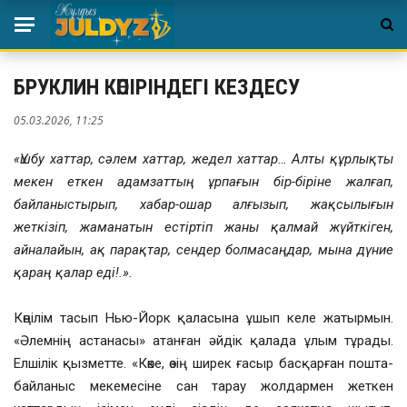
БРУКЛИН КӨПІРІНДЕГІ КЕЗДЕСУ
05.03.2026, 11:25
«Үшбу хаттар, сәлем хаттар, жедел хаттар… Алты құрлықты
мекен еткен адамзаттың ұрпағын бір-біріне жалғап,
байланыстырып, хабар-ошар алғызып, жақсылығын
жеткізіп, жаманатын естіртіп жаны қалмай жүйткіген,
айналайын, ақ парақтар, сендер болмасаңдар, мына дүние
қараң қалар еді!.».
Көңілім тасып Нью-Йорк қаласына ұшып келе жатырмын.
«Әлемнің астанасы» атанған әйдік қалада ұлым тұрады.
Елшілік қызметте. «Көке, өзің ширек ғасыр басқарған пошта-
байланыс мекемесіне сан тарау жолдармен жеткен