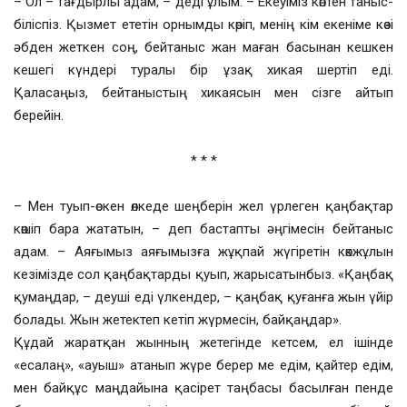
– Ол – тағдырлы адам, – деді ұлым. – Екеуіміз көптен таныс-
біліспіз. Қызмет ететін орнымды көріп, менің кім екеніме көзі
әбден жеткен соң, бейтаныс жан маған басынан кешкен
кешегі күндері туралы бір ұзақ хикая шертіп еді.
Қаласаңыз, бейтаныстың хикаясын мен сізге айтып
берейін.
* * *
– Мен туып-өскен өлкеде шеңберін жел үрлеген қаңбақтар
көшіп бара жататын, – деп бастапты әңгімесін бейтаныс
адам. – Аяғымыз аяғымызға жұқпай жүгіретін көкжұлын
кезімізде сол қаңбақтарды қуып, жарысатынбыз. «Қаңбақ
қумаңдар, – деуші еді үлкендер, – қаңбақ қуғанға жын үйір
болады. Жын жетектеп кетіп жүрмесін, байқаңдар».
Құдай жаратқан жынның жетегінде кетсем, ел ішінде
«есалаң», «ауыш» атанып жүре берер ме едім, қайтер едім,
мен байқұс маңдайына қасірет таңбасы басылған пенде