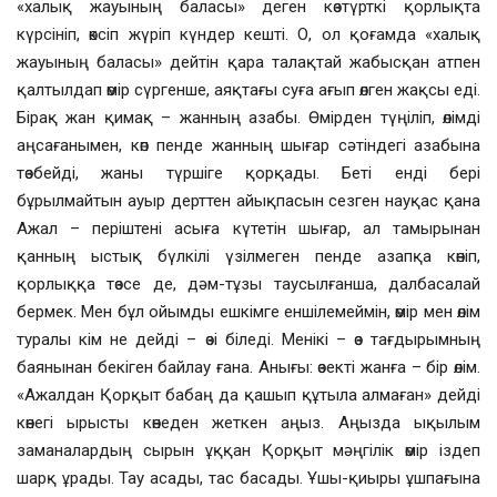
«халық жауының баласы» деген көзтүрткі қорлықта
күрсініп, өксіп жүріп күндер кешті. О, ол қоғамда «халық
жауының баласы» дейтін қара талақтай жабысқан атпен
қалтылдап өмір сүргенше, аяқтағы суға ағып өлген жақсы еді.
Бірақ жан қимақ – жанның азабы. Өмірден түңіліп, өлімді
аңсағанымен, көп пенде жанның шығар сәтіндегі азабына
төзбейді, жаны түршіге қорқады. Беті енді бері
бұрылмайтын ауыр дерттен айықпасын сезген науқас қана
Ажал – періштені асыға күтетін шығар, ал тамырынан
қанның ыстық бүлкілі үзілмеген пенде азапқа көніп,
қорлыққа төзсе де, дәм-тұзы таусылғанша, далбасалай
бермек. Мен бұл ойымды ешкімге еншілемеймін, өмір мен өлім
туралы кім не дейді – өзі біледі. Менікі – өз тағдырымның
баянынан бекіген байлау ғана. Анығы: өзекті жанға – бір өлім.
«Ажалдан Қорқыт бабаң да қашып құтыла алмаған» дейді
көнегі ырысты көнеден жеткен аңыз. Аңызда ықылым
заманалардың сырын ұққан Қорқыт мәңгілік өмір іздеп
шарқ ұрады. Тау асады, тас басады. Ұшы-қиыры ұшпағына