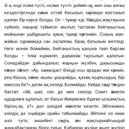
Ә-ә, енді есіме түсті, «есіме түсті» деймін-ау, мен оны алғаш
кездестіргенде көзіме оттай басылып, көңілімде жатталып
қалған бір нәрсе болды. Ол – тұмар еді. Көпірдің жақтауына
сүйеніп, омырау түймесін ағытып тастаған бейтаныстың
мойнынан үшбұрышты қиық тұмар көргенмін. Соның мән-
жайын сұрамаққа сан оқталғам, бірақ батылым жетпеді.
Неге екенін білмеймін, бейтаныстың қасына таяп барсам
болды – тілім күрмеліп, дәрменім таусылып қалатын.
Сонадайдан дайындалып, жарқын жүзбен, дауысымды
көтере сөйлеп: «Ау, замандас! Өзіңді осы арадан жиі көремін,
рең-басың көзіме жылы ұшырайды, қазақ-қырғыздың бірі
емессің бе?» дегім-ақ келеді. Болмайды. Кейде сөзді төтеден
бастап: «Әй, шал, сен де мен секілді Совет өкіметін
құрдымға құлатып, ат басын Америкаға бұрған ысқаяқтың
бірісің-ау, ә?» деп әзілдей жөнелгім келетін. Әйткенмен,
әзілдің де оңайдан орайы табылмайды. Өйткені ол неме
әзіл түгіл, әншейінгі сөздің өзін жақтырмайтындай
жауқабақтанған біреу-тұғын. Қабарған жүзіне жылт жүгіріп