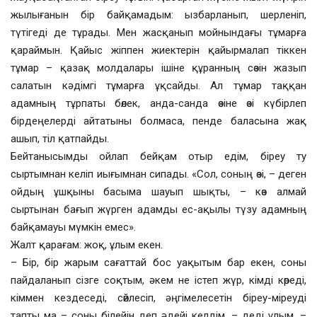
жылығанын бір байқамадым: ызбарланып, шерленіп,
түтігеді де тұрады. Мен жасқанып мойнындағы тұмарға
қараймын. Қайыс жіппен жиектерін қайырмалап тіккен
тұмар – қазақ молдалары ішіне құранның сөзін жазып
салатын кәдімгі тұмарға ұқсайды. Ал тұмар таққан
адамның тұрпаты бөлек, анда-санда өзіне өзі күбірлеп
бірдеңелерді айтатыны болмаса, пенде баласына жақ
ашып, тіл қатпайды.
Бейтанысымды ойлап бейқам отыр едім, біреу ту
сыртымнан келіп иығымнан сипады. «Сол, соның өзі, – деген
ойдың ұшқыны басыма шауып шықты, – көз алмай
сыртынан бағып жүрген адамды ес-ақылы түзу адамның
байқамауы мүмкін емес».
Жалт қарағам: жоқ, ұлым екен.
– Бір, бір жарым сағаттай бос уақытым бар екен, соны
пайдаланып сізге соқтым, әкем не істеп жүр, кімді көреді,
кіммен кездеседі, сөйлесіп, әңгімелесетін біреу-міреуді
тапты ма – соны білейін деп әдейі келдім, – деді ұлым. –