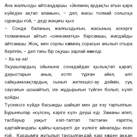
Ана жалғызды айтсаңдаршы. «Әкемнің ардақты атын қара
күйеден ақтап аламын», – деп, жасы толмай соғысқа
сұранды ғой, – деді жаңағы қыз.
– Сонда баланың жалғыздығын, жасының әскерге
толмағанын айтып «оянкәматқа» барсамшы, жағдайды
айтсамшы. Жоқ, мен сорлы көзімнің сорасын ағызып отыра
беріппін, – деп тағы бір оқушы зарлай жөнелді.
– Ха-ха-ха!
Оқушылардың ойынына сонадайдан қызықтап қарап,
дауыстарын анық естіп тұрған әйел, әлгі
сайқымазақтардың сынып жетекшісі-ау деймін, сұқ
саусағын шошайтып, іле жұдырығын түйген болып, күліп
қойды.
Түсініксіз күйде басымды шайқап мен де езу тартыппын.
Бұрынғылар «күлсең, кәріге күл» деуші еді. Заманы илеп,
тасбауыр уақыт езіп-таптап тастаған ғаріптің
қартайғандағы қайғы-қасыреті де күлкіге айналады екен
ғой… Құрдымға жұтылып таусылғандай, кәрі көзден аққан