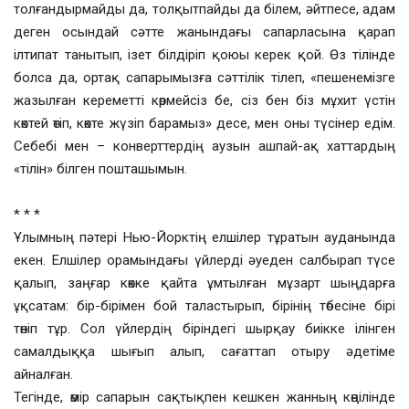
толғандырмайды да, толқытпайды да білем, әйтпесе, адам
деген осындай сәтте жанындағы сапарласына қарап
ілтипат танытып, ізет білдіріп қоюы керек қой. Өз тілінде
болса да, ортақ сапарымызға сәттілік тілеп, «пешенемізге
жазылған кереметті көрмейсіз бе, сіз бен біз мұхит үстін
көктей өтіп, көкте жүзіп барамыз» десе, мен оны түсінер едім.
Себебі мен – конверттердің аузын ашпай-ақ хаттардың
«тілін» білген пошташымын.
* * *
Ұлымның пәтері Нью-Йорктің елшілер тұратын ауданында
екен. Елшілер орамындағы үйлерді әуеден салбырап түсе
қалып, заңғар көкке қайта ұмтылған мұзарт шыңдарға
ұқсатам: бір-бірімен бой таластырып, бірінің төбесіне бірі
төніп тұр. Сол үйлердің біріндегі шырқау биікке ілінген
самалдыққа шығып алып, сағаттап отыру әдетіме
айналған.
Тегінде, өмір сапарын сақтықпен кешкен жанның көңілінде