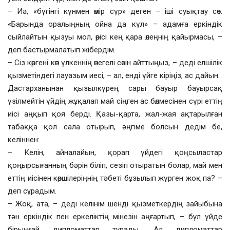
– Иә, «бүгінгі күнмен өмір сүр» деген – іші суықтау сөз.
«Барында оралыңның ойна да күл» – адамға еркіндік
сыйлайтын қызуы мол, өрісі кең қара өлеңнің қайырмасы, –
деп бастырмалатып жібердім.
– Сіз көргені көп үлкеннің өнегелі сөзін айттыңыз, – деді елшілік
қызметіндегі лауазым иесі, – ал, енді үйге кіріңіз, ас дайын.
Дастарханынан қызылкүрең сары бауыр бауырсақ
үзілмейтін үйдің жұқалап май сіңген ас бөлмесінен сүрі еттің
иісі аңқып қоя берді. Қазы-қарта, жал-жая ақтарылған
табаққа қол сала отырып, әңгіме болсын дедім бе,
келіннен:
– Келін, айналайын, қорап үйдегі қоңсыластар
қоңырсығанның бәрін біліп, сезіп отыратын болар, май мен
еттің иісінен көршілеріңнің тәбеті бұзылып жүрген жоқ па? –
деп сұрадым.
– Жоқ, ата, – деді келінім шенді қызметкердің зайыбына
тән еркіндік пен еркеліктің мінезін аңғартып, – бұл үйде
бірыңғай дипломаттар тұрады. Ал дипломаттар