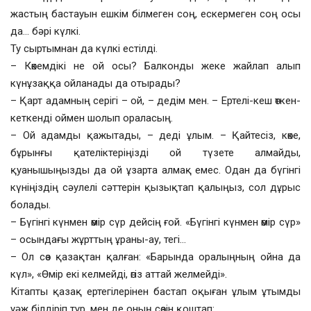
жастың бастауын ешкім білмеген соң, ескермеген соң осы
да… бәрі күлкі.
Ту сыртымнан да күлкі естілді.
– Көкемдікі не ой осы? Балконды жеке жайлап алып
күнұзаққа ойланады да отырады?
– Қарт адамның серігі – ой, – дедім мен. – Ертелі-кеш өткен-
кеткенді оймен шолып ораласың.
– Ой адамды қажытады, – деді ұлым. – Қайтесіз, көке,
бұрынғы қателіктеріңізді ой түзете алмайды,
қуанышыңызды да ой ұзарта алмақ емес. Одан да бүгінгі
күніңіздің сәулелі сәттерін қызықтап қалыңыз, сол дұрыс
болады.
– Бүгінгі күнмен өмір сүр дейсің ғой. «Бүгінгі күнмен өмір сүр»
– осындағы жұрттың ұраны-ау, тегі…
– Ол сөз қазақтан қалған: «Барында оралыңның ойна да
күл», «Өмір екі келмейді, өгіз аттай желмейді».
Кітапты қазақ ертегілерінен бастап оқыған ұлым ұтымды
уәж білдіріп тұр, мен де оның сөзін қоштап: