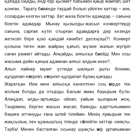
қалада оқиды, енді бірі қызмет бабымен қиыр жайлап, шет
қонған… Тарату бөлімінде таудай болып үйілген хаттар – әне,
солардан келген хаттар. Хат жаза білетін адамдар – сағына
білетін адамдар. Мынау қызылды-жасыл конверттерді
сағына, сарғая күтіп отырған адамдарға дер кезінде
жеткізіп бере қою қандай ғанибет десеңізші?!. Конверт
қолына тиген жан жайраң қағып, жүзіне жалын жүгіріп
саған рахмет айтады. Алқайды, алғысқа бөлейді. Мен осы
жасыма дейін қанша адамнан алғыс алдым екен?..
Алып лайнер мұхит үстінде шалқып ұшты білемін,
құлдилап-көтеріліп, көтеріліп-құлдилап бұлаң қағады.
Жаратқан Ием мені алғысқа кенелткен соң өмірде тек
жолым болды да отырды. Басым аман, бауырым бүтін.
Алаңдап, алды-артымды ойлап, уайым қыларым жоқ.
Тәңірімнің берген жасын жасап, баянды қарттығыммен
бақиға аттануды ғана іштей тілеймін. Менің ғұмырым тек
жақсылық пен қуаныштың тілінде сөйлейтін хаттар сияқты.
Тәуба! Менен басталған осынау шуақты өмір ұрпағымнан