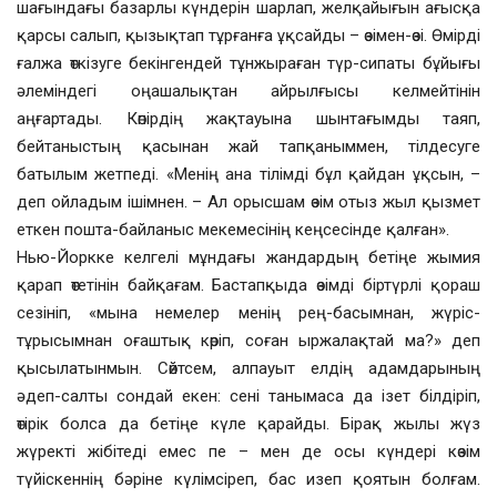
шағындағы базарлы күндерін шарлап, желқайығын ағысқа
қарсы салып, қызықтап тұрғанға ұқсайды – өзімен-өзі. Өмірді
ғалжа өткізуге бекінгендей тұнжыраған түр-сипаты бұйығы
әлеміндегі оңашалықтан айрылғысы келмейтінін
аңғартады. Көпірдің жақтауына шынтағымды таяп,
бейтаныстың қасынан жай тапқаныммен, тілдесуге
батылым жетпеді. «Менің ана тілімді бұл қайдан ұқсын, –
деп ойладым ішімнен. – Ал орысшам өзім отыз жыл қызмет
еткен пошта-байланыс мекемесінің кеңсесінде қалған».
Нью-Йоркке келгелі мұндағы жандардың бетіңе жымия
қарап өтетінін байқағам. Бастапқыда өзімді біртүрлі қораш
сезініп, «мына немелер менің рең-басымнан, жүріс-
тұрысымнан оғаштық көріп, соған ыржалақтай ма?» деп
қысылатынмын. Сөйтсем, алпауыт елдің адамдарының
әдеп-салты сондай екен: сені танымаса да ізет білдіріп,
өтірік болса да бетіңе күле қарайды. Бірақ жылы жүз
жүректі жібітеді емес пе – мен де осы күндері көзім
түйіскеннің бәріне күлімсіреп, бас изеп қоятын болғам.