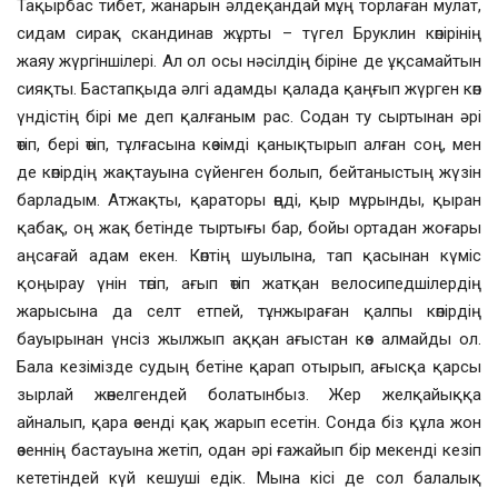
Тақырбас тибет, жанарын әлдеқандай мұң торлаған мулат,
сидам сирақ скандинав жұрты – түгел Бруклин көпірінің
жаяу жүргіншілері. Ал ол осы нәсілдің біріне де ұқсамайтын
сияқты. Бастапқыда әлгі адамды қалада қаңғып жүрген көп
үндістің бірі ме деп қалғаным рас. Содан ту сыртынан әрі
өтіп, бері өтіп, тұлғасына көзімді қанықтырып алған соң, мен
де көпірдің жақтауына сүйенген болып, бейтаныстың жүзін
барладым. Атжақты, қараторы өңді, қыр мұрынды, қыран
қабақ, оң жақ бетінде тыртығы бар, бойы ортадан жоғары
аңсағай адам екен. Көптің шуылына, тап қасынан күміс
қоңырау үнін төгіп, ағып өтіп жатқан велосипедшілердің
жарысына да селт етпей, тұнжыраған қалпы көпірдің
бауырынан үнсіз жылжып аққан ағыстан көз алмайды ол.
Бала кезімізде судың бетіне қарап отырып, ағысқа қарсы
зырлай жөнелгендей болатынбыз. Жер желқайыққа
айналып, қара өзенді қақ жарып есетін. Сонда біз құла жон
өзеннің бастауына жетіп, одан әрі ғажайып бір мекенді кезіп
кететіндей күй кешуші едік. Мына кісі де сол балалық