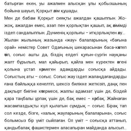
батырған екен, уы ажалмен алысқан ұлы қобызшының
бойына шауып, Қорқыт өлім құшады.
Мен де бабам Қорқыт сияқты ажалдан қашыппын. Жо-
жоқ, ажалдан емес, азап пен қорлықтан қашып, ақ өлімімді
іздеп сандалыппын. Дүниенің қорлығы – итқорлықпен өлу…
Жылан жылының жазында «жау» балаларының «бағына
орай» немістер Совет Одағының шекарасынан баса-көктеп
өтіп, соғыс ашты да, біздің елдегі қуғын-сүргін науқаны
жалт бұрылып, мал қайырып, қайла мен күректен өзгені
қолына ұстап көрмеген адамдарды соғысқа айдады.
Соғыстың аты – соғыс. Соғыс жау іздеп жалаңдағандарды
ғана байлыққа кенелтіп, шексіз билікке жеткізіп, даңқ пен
дақпырт биігіне көтермесе, жалпы адамзат үшін де, біздей
қара таңбалы ұрпақ үшін де, бақ емес – көрбақ. Жайнаған
жасампаздықты күл қылатын сұмдық – соғыс. Бірақ тап
сол кезде, бізге, «халық жауларының балаларына», соғыс
болымсыз бір үміт сыйлаған. Ол үміт – соғысқа аттанып,
қандыбалақ фашистермен аласапыран майданда алысып…