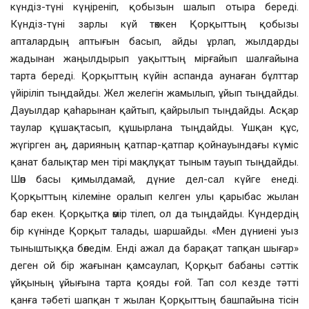
күндіз-түні күңіреніп, қобызын шалып отыра береді.
Күндіз-түні зарлы күй төккен Қорқыттың қобызы
апталардың аптығын басып, айды ұрлап, жылдарды
жадынан жаңылдырып уақыттың мірғайып шалғайына
тарта береді. Қорқыттың күйін аспанда аунаған бұлттар
үйіріліп тыңдайды. Жел желегін жамылып, ұйып тыңдайды.
Дауылдар қаһарынан қайтып, қайрылып тыңдайды. Асқар
таулар құшақтасып, құшырлана тыңдайды. Ұшқан құс,
жүгірген аң, дарияның қатпар-қатпар қойнауындағы күміс
қанат балықтар мен тірі мақлұқат тыным тауып тыңдайды.
Шөп басы қимылдамай, дүние дел-сал күйге енеді.
Қорқыттың кілеміне оралып келген улы қарыбас жылан
бар екен. Қорқытқа өмір тілеп, ол да тыңдайды. Күндердің
бір күнінде Қорқыт талады, шаршайды. «Мен дүниені уыз
тыныштыққа бөледім. Енді ажал да барақат тапқан шығар»
деген ой бір жағынан қамсаулап, Қорқыт бабаны сәттік
ұйқының ұйығына тарта қояды ғой. Тап сол кезде тәтті
қанға тәбеті шапқан т жылан Қорқыттың башпайына тісін