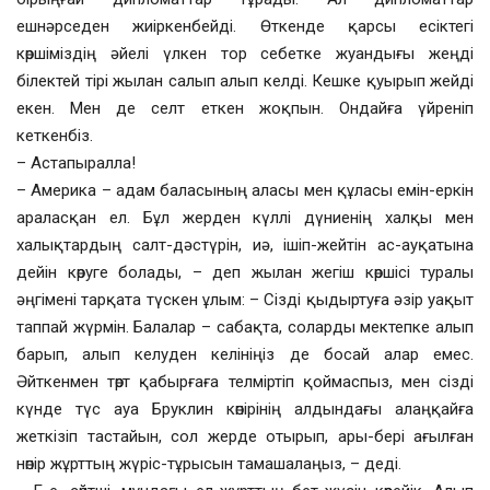
ешнәрседен жиіркенбейді. Өткенде қарсы есіктегі
көршіміздің әйелі үлкен тор себетке жуандығы жеңді
білектей тірі жылан салып алып келді. Кешке қуырып жейді
екен. Мен де селт еткен жоқпын. Ондайға үйреніп
кеткенбіз.
– Астапыралла!
– Америка – адам баласының аласы мен құласы емін-еркін
араласқан ел. Бұл жерден күллі дүниенің халқы мен
халықтардың салт-дәстүрін, иә, ішіп-жейтін ас-ауқатына
дейін көруге болады, – деп жылан жегіш көршісі туралы
әңгімені тарқата түскен ұлым: – Сізді қыдыртуға әзір уақыт
таппай жүрмін. Балалар – сабақта, соларды мектепке алып
барып, алып келуден келініңіз де босай алар емес.
Әйткенмен төрт қабырғаға телміртіп қоймаспыз, мен сізді
күнде түс ауа Бруклин көпірінің алдындағы алаңқайға
жеткізіп тастайын, сол жерде отырып, ары-бері ағылған
нөпір жұрттың жүріс-тұрысын тамашалаңыз, – деді.