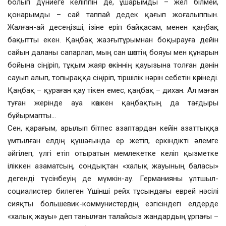
болып дүниеге келіппін де, ұшарымды – жел білмей,
қонарымды – сай таппай дедек қағып жоғалыппын.
Жалған-ай десеңізші, ізіне еріп байқасам, менен қаңбақ
бақытты екен. Қаңбақ жазғытұрымнан боқырауға дейін
сайын даланы сапарлап, мың сан шөптің бояуы мен құнарын
бойына сіңіріп, тұқым жаяр өскіннің қауызына толған дәнін
сауып алып, топыраққа сіңіріп, тіршілік нәрін себетін көрінеді.
Қаңбақ – қураған қау тікен емес, қаңбақ – дихан. Ал маған
туған жерінде ауа көшкен қаңбақтың да тағдыры
бұйырмапты…
Сен, қарағым, арылып бітпес азаптардан кейін азаттыққа
ұмтылған елдің құшағында ер жетіп, еркіндікті әлемге
әйгілеп, үлгі етіп отыратын мемлекетке келіп қызметке
іліккен азаматсың, сондықтан «халық жауының баласы»
дегенді түсінбеуің де мүмкін-ау. Германияны ұлтшыл-
социалистер билеген Үшінші рейх тұсындағы еврей нәсілі
сияқты большевик-коммунистердің езгісіндегі елдерде
«халық жауы» деп танылған талайсыз жандардың ұрпағы –