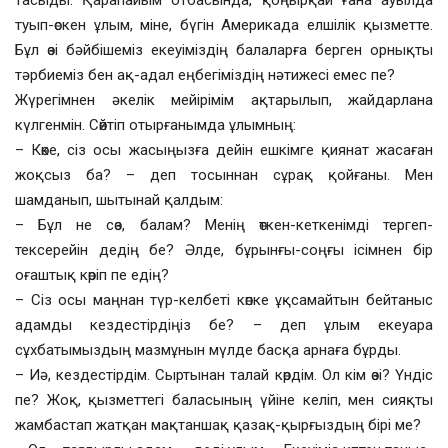
тасыды. Қарапайым отбасында, қоңырқай ғана ауылда
туып-өскен ұлым, міне, бүгін Америкада елшілік қызметте.
Бұл өзі бәйбішеміз екеуіміздің балаларға берген орнықты
тәрбиеміз бен ақ-адал еңбегіміздің нәтижесі емес пе?
Жүрегімнен әкелік мейірімім ақтарылып, жайдарлана
күлгенмін. Сөйтіп отырғанымда ұлымның:
– Көке, сіз осы жасыңызға дейін ешкімге қиянат жасаған
жоқсыз ба? – деп тосыннан сұрақ қойғаны. Мен
шамданып, шытынай қалдым:
– Бұл не сөз, балам? Менің өткен-кеткенімді тергеп-
тексерейін дедің бе? Әлде, бұрынғы-соңғы ісімнен бір
оғаштық көріп пе едің?
– Сіз осы маңнан түр-келбеті көпке ұқсамайтын бейтаныс
адамды кездестірдіңіз бе? – деп ұлым екеуара
сұхбатымыздың мазмұнын мүлде басқа арнаға бұрды.
– Иә, кездестірдім. Сыртынан талай көрдім. Ол кім өзі? Үндіс
пе? Жоқ, қызметтегі баласының үйіне келіп, мен сияқты
жамбастап жатқан мақтаншақ қазақ-қырғыздың бірі ме?