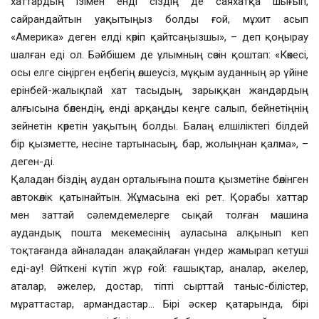
хаттардың ізімен енді сіздің де саяхатқа шығып,
сайрандайтын уақытыңыз болды ғой, мұхит асып
«Америка» деген елді көріп қайтсаңызшы», – деп қоңырау
шалған еді ол. Бәйбішем де ұлымның сөзін қоштап: «Көкесі,
осы елге сіңірген еңбегің өлшеусіз, мұқым ауданның әр үйіне
ерінбей-жалықпай хат тасыдың, зарыққан жандардың
алғысына бөлендің, енді арқаңды кеңге салып, бейнетіңнің
зейнетін көретін уақытың болды. Балаң елшіліктегі білдей
бір қызметте, несіне тартынасың, бар, жолыңнан қалма», –
деген-ді.
Қаладан біздің аудан орталығына пошта қызметіне бөлінген
автокөлік қатынайтын. Жұмасына екі рет. Қорабы хаттар
мен заттай сәлемдемелерге сықай толған машина
аудандық пошта мекемесінің ауласына алқынып кеп
тоқтағанда айналадан алақайлаған үндер жамырап кетуші
еді-ау! Өйткені күтіп жүр ғой: ғашықтар, аналар, әкелер,
аталар, әжелер, достар, тіпті сырттай таныс-білістер,
мұраттастар, армандастар… Бірі әскер қатарында, бірі