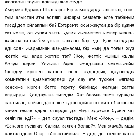
жалғасын тауып, көңілімді жаз етуде.
Америка Құрама Штаттары. Бір замандарда алыстан, тым-
тым алыстан аты естіліп, айбары сезілетін елге табаным
тиеді деп ойлаппын ба? Ертеректе осы жақтан да бір құпия
хат келіп, ол құпия хатты құпия қызметтегі кісілер мекен-
жайына жеткізбей ұстап қалғаны бар еді… Қай жылдары
еді сол? Жадымнан жаңылмасам, бір мың да тоғыз жүз
жетпіс үш, әлде жетпіс төрт? Жоқ, жетпіс үшінші жылы
болуы керек. Ұсқыны бөлек, жолданған мекен-жайы
бөтендеу көрінген хатпен ілесе аудандық қауіпсіздік
комитетінің қызметкерлері де сау ете түскен. Әлгілер
кеңсеме кірген бетте тарату бөлімінде жатқан хатты
алдырды. Қолдарына тигіздім. Хат баруға тиісті тұрақты
нақтылап, қойын дәптеріне түртіп қойған комитет басшысы
маған тесіле қарап отырды да: «Бұл адреске бұрын хат
келіп пе еді?» – деп сауал тастады. Мен: «Жоқ», – дедім.
«Есіңізге түсіріңіз, бәлкім, келген болар?». Мен жауабымды
қайталадым. Олар: «Анықтаймыз», – деді де, төтенше хатта