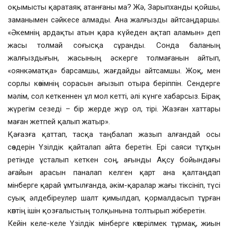
оқымысты қаратаяқ атанғаны ма? Жә, Зарыпханды қойшы,
заманымен сәйкесе алмады. Ана жалғызды айтсаңдаршы.
«Әкемнің ардақты атын қара күйеден ақтап аламын» деп
жасы толмай соғысқа сұранды. Сонда баланың
жалғыздығын, жасының әскерге толмағанын айтып,
«оянкәматқа» барсамшы, жағдайды айтсамшы. Жоқ, мен
сорлы көзімнің сорасын ағызып отыра беріппін. Сендерге
мәлім, сол кеткеннен ұл мол кетті, әлі күнге хабарсыз. Бірақ
жүрегім сезеді – бір жерде жүр ол, тірі. Жазған хаттары
маған жетпей қалып жатыр».
Қағазға қаттап, тасқа таңбалап жазып алғандай осы
сөздерін Үзілдік қайталап айта беретін. Ері саяси тұтқын
ретінде ұсталып кеткен соң, ағынды Ақсу бойындағы
ағайын арасын паналап келген қарт ана қалтаңдап
мінберге қарай ұмтылғанда, әкім-қаралар жағы тіксініп, түсі
суық әлдебіреулер шалт қимылдап, қормалдасып тұрған
көптің ішін қозғалыстың толқынына толтырып жіберетін.
Кейін келе-келе Үзілдік мінберге көтерілмек тұрмақ, жиын