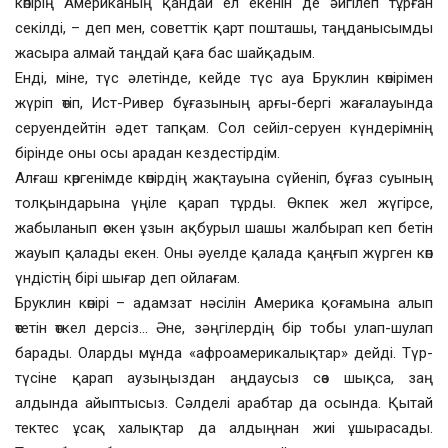
көпірің Американың қандай ел екенін де әйгілеп тұрған
секілді, – деп мен, советтік қарт пошташы, таңданысымды
жасыра алмай таңдай қаға бас шайқадым.
Енді, міне, түс әлетінде, кейде түс ауа Бруклин көпірімен
жүріп өтіп, Ист-Ривер бұғазының арғы-бергі жағалауында
серуендейтін әдет тапқам. Сол сейіл-серуен күндерімнің
бірінде оны осы арадан кездестірдім.
Алғаш көргенімде көпірдің жақтауына сүйеніп, бұғаз суының
толқындарына үңіле қарап тұрды. Өкпек жел жүгірсе,
жабыланып өскен ұзын ақбурыл шашы жалбырап кеп бетін
жауып қалады екен. Оны әуелде қалада қаңғып жүрген көп
үндістің бірі шығар деп ойлағам.
Бруклин көпірі – адамзат нәсілін Америка қоғамына алып
өтетін өткел дерсіз… Әне, зәңгілердің бір тобы улап-шулап
барады. Оларды мұнда «афроамерикалықтар» дейді. Түр-
түсіне қарап аузыңыздан аңдаусыз сөз шықса, заң
алдында айыптысыз. Сәлделі арабтар да осында. Қытай
тектес ұсақ халықтар да алдыңнан жиі ұшырасады.