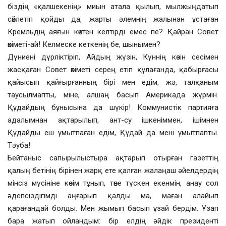
біздің «қалшекенің» миын атала қылып, мылжыңдатып
сөйлетіп қойды да, жарты әлемнің жалынан ұстаған
Кремльдің аяғын көктен келтірді емес пе? Қайран Совет
өкіметі-ай! Келмеске кеткенің бе, шынымен?
Дүниені дүрліктіріп, Айдың жүзін, Күннің көзін сесімен
жасқаған Совет өкіметі серең етіп құлағанда, қабырғасы
қайысып қайғырғанның бірі мен едім, жә, талқаным
таусылмапты, міне, алшаң басып Америкада жүрмін.
Құдайдың бұнысына да шүкір! Коммунистік партияға
адалымнан ақтарылып, ант-су ішкеніммен, ішімнен
Құдайды еш ұмытпаған едім, Құдай да мені ұмытпапты.
Тәуба!
Бейтаныс сапырылыстыра ақтарып отырған газеттің
қалың бетінің бірінен жарқ ете қалған жалаңаш әйелдердің
мінсіз мүсініне көзім тұнып, төне түскен екенмін, анау сол
әдепсіздігімді аңғарып қалды ма, маған алайып
қарағандай болды. Мен жымып басып ұзай бердім. Ұзап
бара жатып ойландым: бір елдің әйдік президенті