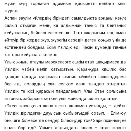
жүзін мұң торлаған адамның қасыретті келбеті көшіп
жүреді.
Аспан зәулім үйлердің біріндегі самалдықта арқаны кеңге
салып отырған менің көз алдымнан таныс та бейтаныс
кейуананың бейнесі елестеп өтті. Тіпті «жарығым тірі, аман,
әйтеуір бір жерде жүр, жүрегім сезеді» деген қоңыр үнін де
естігендей болдым. Есімі Үзілдік еді. Төркіні күмәнді төтенше
хат осы кейуанаға келетін.
Ұлық жиын, атаулы мерекелерге ешкім атап шақырмаса да,
Үзілдік үзбей келіп қатысатын. Қара-құра көпшілік бас
қосқан ортада суырылып шығып сөйлейтін шешендеріміз
бар еді, солардың сөзін селқос қана тыңдап отыратын
Үзілдік те кісі қарасын пайдаланып, Ұлы Отан соғысына
аттанып, хабарсыз кеткен ұлы жайында сөйлеп қалатын.
«Әкесі жазықсыз жапа шегіп, жаламен ұсталды, – дейтін
Үзілдік дірілдеген дауысын сыбызғыдай созып. – Елім-оу,
оны өзге білмесе де сендер білесіңдер ғой! Зарыпханның не
кінәсі бар еді? Үкімет алдындағы кінәсі – кітап жазып,