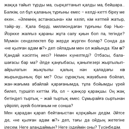
жаққа тайып тұрды ма, сырқаттанып қалды ма, бейшара…
Бәлкім, ол бұл қаланың тұрғыны емес – келді-кетті біреу ме
екен… «Әлемнің астанасына» кім келіп, кім кетпей жатыр,
тәйір-ау… Қала берді, миллиондаған тұрғыны бар Нью-
Йоркке жалғыз қараны жұта салу қиын боп па, тегінде?
Мүмкін сенделектеп бір жерде жүрген болар? Сонда да
«не қылған адам өзі?» деп ойладым мен ол жайында. Кім өзі?
Қандай кәсіптің иесі? Немен күнелтеді? Отбасы, бала-
шағасы бар ма? Әлде қаңғыбасы, қаныпезері жыртылып-
айрылатын жықпылы қалың нән қаладағы көп
жырындының бірі ме? Осы сұрақтың жауабына бойлап,
жан-жағыма абайлай қарағанымда, тұла бойымды үрей
билеп, түршігіп кеттім. Иә, ол – қанқор қарақшы. Оң жақ
бетіндегі тыртық – жай тыртық емес. Сұмырайға сыртынан
үйіріліп, әуейі болғаным не сонша?
Мен қарадан қарап бейтаныстан қорқайын дедім. Әйтсе
де, «не қылған адам өзі?» деп, тағы да ойдың жетегіне
ілесем. Неге алаңдаймын? Неге іздеймін оны? Түсінбедім.