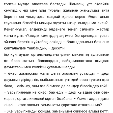
топтан мүлде аластала бастады. Шамасы, ұрт сөйлейтін
кемпірдің ері мен ұлы туралы жағынан жаңылмай айта
беретін сөзі ұлықтарға жақпай қалса керек. Әлде оның
таусылып бітпейтін ызыңы жұртты ығыр қылды ма екен?..
Кекеп-мұқап, әлдекімді әлденеге теңеп сөйлейтін жастар
жағы күліп: «Үзілдік кемпірдің әңгімесі бір орнында тұрып,
айнала беретін күйтабақ секілді – баяғыдағысын баянсыз
қайталаудан танбайды», – десетін.
Бір күні аудан орталығындағы үлкен мектептің ауласынан
өтіп бара жатып, балалардың сайқымазақтана шыққан
дауыстары мен күлкісін құлағым шалды:
– Әкесі жазықсыз жапа шегіп, жаламен ұсталды, – деді
дауысын дірілдетіп, сыбызғының үніндей соза түскен қыз
бала, – елім-оу, оны өзге білмесе де сендер білесіңдер ғой!
– Зарыпханның не кінәсі бар еді? – деді қыздың сөзін бөле-
жарып, ортаға кимелей кірген бозбала. – Үкімет алдындағы
кінәсі – кітап жазып, оқымысты қаратаяқ атанғаны ма?
– Жә, Зарыпханды қойшы, заманымен сәйкесе алмай кетті.