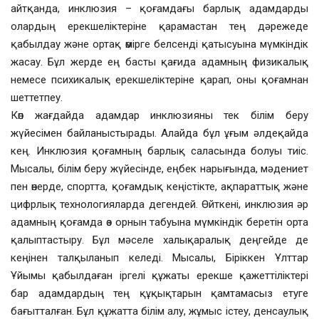
айтқанда, инклюзия – қоғамдағы барлық адамдарды
олардың ерекшеліктеріне қарамастан тең дәрежеде
қабылдау және ортақ өмірге белсенді қатысуына мүмкіндік
жасау. Бұл жерде ең басты қағида адамның физикалық
немесе психикалық ерекшеліктеріне қарап, оны қоғамнан
шеттетпеу.
Көп жағдайда адамдар инклюзияны тек білім беру
жүйесімен байланыстырады. Алайда бұл ұғым әлдеқайда
кең. Инклюзия қоғамның барлық саласында болуы тиіс.
Мысалы, білім беру жүйесінде, еңбек нарығында, мәдениет
пен өнерде, спортта, қоғамдық кеңістікте, ақпараттық және
цифрлық технологияларда дегендей. Өйткені, инклюзия әр
адамның қоғамда өз орнын табуына мүмкіндік беретін орта
қалыптастыру. Бұл мәселе халықаралық деңгейде де
кеңінен талқыланып келеді. Мысалы, Біріккен Ұлттар
Ұйымы қабылдаған іргелі құжаты ерекше қажеттіліктері
бар адамдардың тең құқықтарын қамтамасыз етуге
бағытталған. Бұл құжатта білім алу, жұмыс істеу, денсаулық