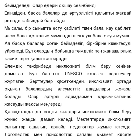
бейімделеді. Олар өздерін оқшау сезінбейді.
Екіншіден, басқа балалар да әртүрлілікті қалыпты жағдай
ретінде қабылдай бастайды.
Мысалы, бір сыныпта есту қабілеті төмен бала, көру қабілеті
әлсіз бала, қозғалыс мүмкіндігі шектеулі бала оқуы мүмкін.
Ал басқа балалар соған бейімделіп, бір-біріне көмектесуді
үйренеді. Бұл олардың бойында төзімділік пен жанашырлық
қасиеттерін қалыптастырады.
Әлемдік тәжірибеде инклюзивті білім беру кеңінен
дамыған. Бұл бағытта UNESCO көптеген зерттеулер
жүргізген. Зерттеулер көрсеткендей, инклюзивті ортада
оқыған балалардың әлеуметтік дағдылары жоғары
болады. Олар әртүрлі адамдармен қарым-қатынас
жасауды жақсы меңгереді.
Қазақстанда да соңғы жылдары инклюзивті білім беру
жүйесі жақсы дамып келеді. Мектептерде инклюзивті
сыныптар ашылып, арнайы педагогтар жұмыс істеуде.
Логопедтер мен психологтар сапалы қызмет көрсете