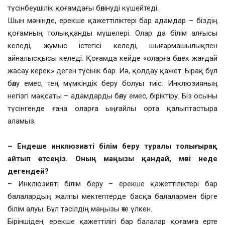
түсінбеушілік қоғамдағы бөлінуді күшейтеді.
Шын мәнінде, ерекше қажеттіліктері бар адамдар – біздің
қоғамның толыққанды мүшелері. Олар да білім алғысы
келеді, жұмыс істегісі келеді, шығармашылықпен
айналысқысы келеді. Қоғамда кейде «оларға бөлек жағдай
жасау керек» деген түсінік бар. Иә, қолдау қажет. Бірақ бұл
бөлу емес, тең мүмкіндік беру болуы тиіс. Инклюзияның
негізгі мақсаты – адамдарды бөлу емес, біріктіру. Біз осыны
түсінгенде ғана оларға ыңғайлы орта қалыптастыра
аламыз.
– Ендеше инклюзивті білім беру туралы толығырақ
айтып өтсеңіз. Оның маңызы қандай, мәні неде
дегендей?
– Инклюзивті білім беру – ерекше қажеттіліктері бар
балалардың жалпы мектептерде басқа балалармен бірге
білім алуы. Бұл тәсілдің маңызы өте үлкен.
Біріншіден, ерекше қажеттілігі бар балалар қоғамға ерте