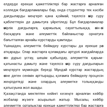
елдерде ерекше қажеттіліктері бар жастарға арналған
колледж бағдарламалары бар, онда студенттер тек кәсіби
дағдыларды меңгеріп қана қоймай, тәуелсіз өмір сүру
қабілеттерін де дамытуға үйретіледі. Бұл бағдарламалар
өмірлік дағдыларға, қаржылық сауаттылыққа, өзін-өзі
басқаруға және әлеуметтік байланыстар орнатуға
бағытталған арнайы курстарды қамтиды.
Үшіншіден, әлеуметтік бейімдеу курстары да ерекше рөл
атқарады. Олар жастарға қоғамдағы әртүрлі жағдайларда
өзін дұрыс ұстау, шешім қабылдау, әлеуметтік қарым-
қатынасты дамыту және тәуелсіз өмір сүру дағдыларын
меңгеруге мүмкіндік береді. Мұндай курстар жастардың
өзіне деген сенімін арттырады, қоғамға бейімделу процесін
жеңілдетеді және олардың әлеуметке толыққанды
қатысуына жол ашады.
Қазақстанда мектептен кейінгі кезеңге арналған кейбір
жобалар жүзеге асырылып жатыр. Мысалы, кейбір
әлеуметтік орталықтар ерекше қажеттіліктері бар жастарға