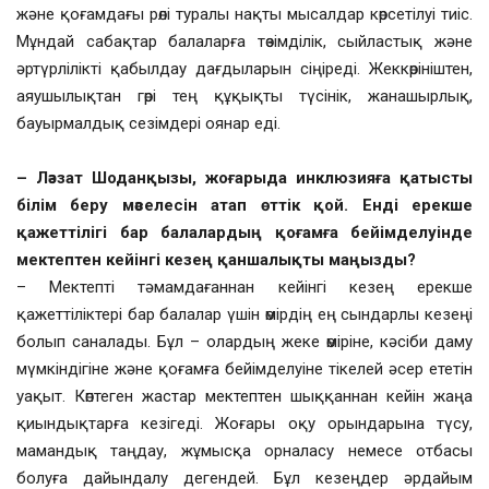
және қоғамдағы рөлі туралы нақты мысалдар көрсетілуі тиіс.
Мұндай сабақтар балаларға төзімділік, сыйластық және
әртүрлілікті қабылдау дағдыларын сіңіреді. Жеккөрініштен,
аяушылықтан гөрі тең құқықты түсінік, жанашырлық,
бауырмалдық сезімдері оянар еді.
– Ләззат Шоданқызы, жоғарыда инклюзияға қатысты
білім беру мәселесін атап өттік қой. Енді ерекше
қажеттілігі бар балалардың қоғамға бейімделуінде
мектептен кейінгі кезең қаншалықты маңызды?
– Мектепті тәмамдағаннан кейінгі кезең ерекше
қажеттіліктері бар балалар үшін өмірдің ең сындарлы кезеңі
болып саналады. Бұл – олардың жеке өміріне, кәсіби даму
мүмкіндігіне және қоғамға бейімделуіне тікелей әсер ететін
уақыт. Көптеген жастар мектептен шыққаннан кейін жаңа
қиындықтарға кезігеді. Жоғары оқу орындарына түсу,
мамандық таңдау, жұмысқа орналасу немесе отбасы
болуға дайындалу дегендей. Бұл кезеңдер әрдайым