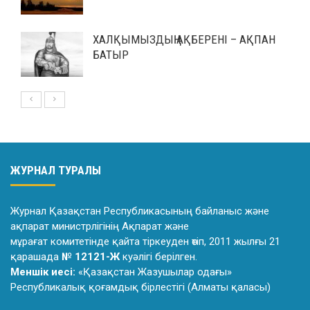
ХАЛҚЫМЫЗДЫҢ АҚБЕРЕНІ – АҚПАН
БАТЫР
ЖУРНАЛ ТУРАЛЫ
Журнал Қазақстан Республикасының байланыс және
ақпарат министрлiгiнiң Ақпарат және
мұрағат комитетiнде қайта тiркеуден өтiп, 2011 жылғы 21
қарашада
№ 12121-Ж
куәлiгi берiлген.
Меншік иесі:
«Қазақстан Жазушылар одағы»
Республикалық қоғамдық бірлестігі (Алматы қаласы)