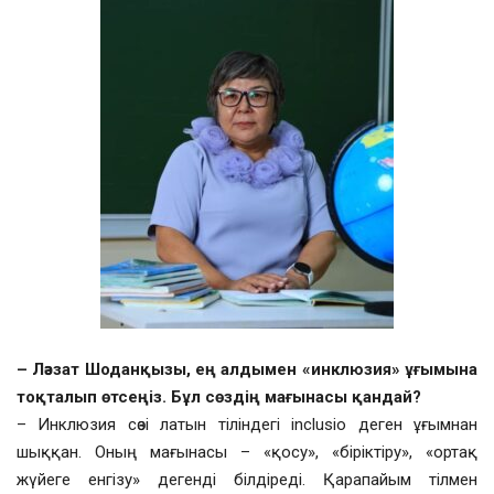
– Ләззат Шоданқызы, ең алдымен «инклюзия» ұғымына
тоқталып өтсеңіз. Бұл сөздің мағынасы қандай?
– Инклюзия сөзі латын тіліндегі inclusio деген ұғымнан
шыққан. Оның мағынасы – «қосу», «біріктіру», «ортақ
жүйеге енгізу» дегенді білдіреді. Қарапайым тілмен