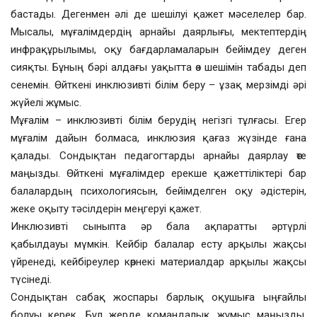
бастады. Дегенмен әлі де шешілуі қажет мәселелер бар.
Мысалы, мұғалімдердің арнайы даярлығы, мектептердің
инфрақұрылымы, оқу бағдарламаларын бейімдеу деген
сияқты. Бұның бәрі алдағы уақытта өз шешімін табады деп
сенемін. Өйткені инклюзивті білім беру – ұзақ мерзімді әрі
жүйелі жұмыс.
Мұғалім – инклюзивті білім берудің негізгі тұлғасы. Егер
мұғалім дайын болмаса, инклюзия қағаз жүзінде ғана
қалады. Сондықтан педагогтарды арнайы даярлау өте
маңызды. Өйткені мұғалімдер ерекше қажеттіліктері бар
балалардың психологиясын, бейімделген оқу әдістерін,
жеке оқыту тәсілдерін меңгеруі қажет.
Инклюзивті сыныпта әр бала ақпаратты әртүрлі
қабылдауы мүмкін. Кейбір балалар есту арқылы жақсы
үйренеді, кейбіреулер көрнекі материалдар арқылы жақсы
түсінеді.
Сондықтан сабақ жоспары барлық оқушыға ыңғайлы
болуы керек. Бұл жерде командалық жұмыс маңызды.