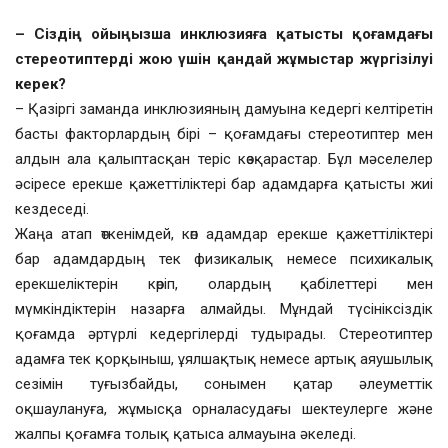
– Сіздің ойыңызша инклюзияға қатысты қоғамдағы
стереотиптерді жою үшін қандай жұмыстар жүргізілуі
керек?
– Қазіргі заманда инклюзияның дамуына кедергі келтіретін
басты факторлардың бірі – қоғамдағы стереотиптер мен
алдын ала қалыптасқан теріс көзқарастар. Бұл мәселелер
әсіресе ерекше қажеттіліктері бар адамдарға қатысты жиі
кездеседі.
Жаңа атап өткенімдей, көп адамдар ерекше қажеттіліктері
бар адамдардың тек физикалық немесе психикалық
ерекшеліктерін көріп, олардың қабілеттері мен
мүмкіндіктерін назарға алмайды. Мұндай түсініксіздік
қоғамда әртүрлі кедергілерді тудырады. Стереотиптер
адамға тек қорқыныш, ұялшақтық немесе артық аяушылық
сезімін туғызбайды, сонымен қатар әлеуметтік
оқшаулануға, жұмысқа орналасудағы шектеулерге және
жалпы қоғамға толық қатыса алмауына әкеледі.