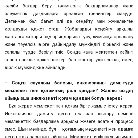
кәсіби бағдар беру, тәлімгерлік бағдарламалар және
әлеуметтік дағдыларға арналған тренингтер өткізуде.
Дегенмен бұл бағыт әлі де кеңейту мен жүйеленген
қолдауды қажет етеді. Жобаларды кеңейту арқылы
жастарға жоғары оқу орындарына түсу, жұмысқа орналасу
және тәуелсіз өмірге дайындалу мүмкіндігі біркелкі және
сапалы түрде берілуі тиіс. Сонда ғана мектептен кейінгі
кезең ерекше қажеттіліктері бар жастар үшін сынақ емес,
өмірлік мүмкіндікке айналады.
– Соңғы сауалым болсын, инклюзияны дамытуда
мемлекет пен қоғамның рөлі қандай? Жалпы сіздің
ойыңызша инклюзивті қоғам қандай болуы керек?
– Бұл жерде мемлекет пен қоғам бірге жұмыс істеуі керек.
Инклюзияны дамыту деген тек заң шығару немесе
мемлекеттік бағдарлама арқылы жүзеге асатын процесс
емес. Шын мәнінде, бұл – қоғамның мәдениеті мен адамға
деген көзқарасының айнасы. Мемлекет инфрақұрылымды