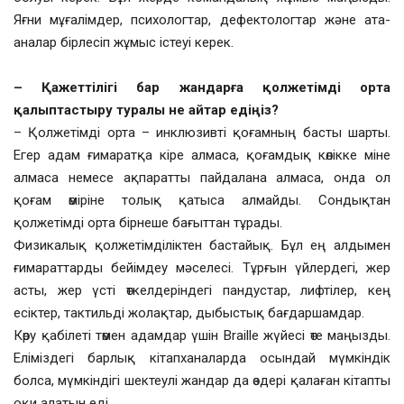
Яғни мұғалімдер, психологтар, дефектологтар және ата-
аналар бірлесіп жұмыс істеуі керек.
– Қажеттілігі бар жандарға қолжетімді орта
қалыптастыру туралы
не айтар едіңіз?
– Қолжетімді орта – инклюзивті қоғамның басты шарты.
Егер адам ғимаратқа кіре алмаса, қоғамдық көлікке міне
алмаса немесе ақпаратты пайдалана алмаса, онда ол
қоғам өміріне толық қатыса алмайды. Сондықтан
қолжетімді орта бірнеше бағыттан тұрады.
Физикалық қолжетімділіктен бастайық. Бұл ең алдымен
ғимараттарды бейімдеу мәселесі. Тұрғын үйлердегі, жер
асты, жер үсті өткелдеріндегі пандустар, лифтілер, кең
есіктер, тактильді жолақтар, дыбыстық бағдаршамдар.
Көру қабілеті төмен адамдар үшін Braille жүйесі өте маңызды.
Еліміздегі барлық кітапханаларда осындай мүмкіндік
болса, мүмкіндігі шектеулі жандар да өздері қалаған кітапты
оқи алатын еді.