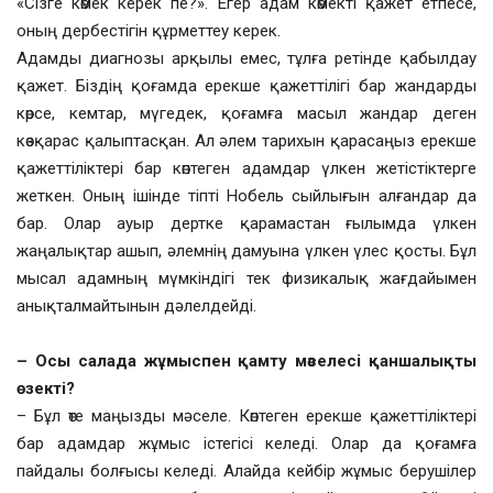
«Сізге көмек керек пе?». Егер адам көмекті қажет етпесе,
оның дербестігін құрметтеу керек.
Адамды диагнозы арқылы емес, тұлға ретінде қабылдау
қажет. Біздің қоғамда ерекше қажеттілігі бар жандарды
көрсе, кемтар, мүгедек, қоғамға масыл жандар деген
көзқарас қалыптасқан. Ал әлем тарихын қарасаңыз ерекше
қажеттіліктері бар көптеген адамдар үлкен жетістіктерге
жеткен. Оның ішінде тіпті Нобель сыйлығын алғандар да
бар. Олар ауыр дертке қарамастан ғылымда үлкен
жаңалықтар ашып, әлемнің дамуына үлкен үлес қосты. Бұл
мысал адамның мүмкіндігі тек физикалық жағдайымен
анықталмайтынын дәлелдейді.
– Осы салада жұмыспен қамту мәселесі қаншалықты
өзекті?
– Бұл өте маңызды мәселе. Көптеген ерекше қажеттіліктері
бар адамдар жұмыс істегісі келеді. Олар да қоғамға
пайдалы болғысы келеді. Алайда кейбір жұмыс берушілер