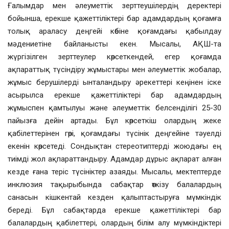
Ғалымдар мен әлеуметтік зерттеушілердің деректері
бойынша, ерекше қажеттіліктері бар адамдардың қоғамға
толық араласу деңгейі көбіне қоғамдағы қабылдау
мәдениетіне байланысты екен. Мысалы, АҚШ-та
жүргізілген зерттеулер көрсеткендей, егер қоғамда
ақпараттық түсіндіру жұмыстары мен әлеуметтік жобалар,
жұмыс берушілерді ынталандыру әрекеттері кеңінен іске
асырылса ерекше қажеттіліктері бар адамдардың
жұмыспен қамтылуы және әлеуметтік белсенділігі 25-30
пайызға дейін артады. Бұл көрсеткіш олардың жеке
қабілеттерінен гөрі, қоғамдағы түсінік деңгейіне тәуелді
екенін көрсетеді. Сондықтан стереотиптерді жоюдағы ең
тиімді жол ақпараттандыру. Адамдар дұрыс ақпарат алған
кезде ғана теріс түсініктер азаяды. Мысалы, мектептерде
инклюзия тақырыбында сабақтар өткізу балалардың
санасын кішкентай кезден қалыптастыруға мүмкіндік
береді. Бұл сабақтарда ерекше қажеттіліктері бар
балалардың қабілеттері, олардың білім алу мүмкіндіктері