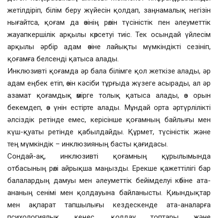
жетілдіріп, білім беру жүйесін қолдап, заңнамалық негізін
нығайтса, қоғам да өзінің рөлін түсіністік пен әлеуметтік
жауапкершілік арқылы көрсетуі тиіс. Тек осындай үйлесім
арқылы әрбір адам өзіне лайықты мүмкіндікті сезініп,
қоғамға белсенді қатыса алады.
Инклюзивті қоғамда әр бала білімге қол жеткізе алады, әр
адам еңбек етіп, өзін кәсіби тұрғыда жүзеге асырады, ал әр
азамат қоғамдық өмірге толық қатыса алады, өз орын
бекемдеп, өз үнін естірте алады. Мұндай орта әртүрлілікті
әлсіздік ретінде емес, керісінше қоғамның байлығы мен
күш-қуаты ретінде қабылдайды. Құрмет, түсіністік және
тең мүмкіндік – инклюзияның басты қағидасы.
Сондай-ақ, инклюзивті қоғамның құрылымында
отбасының рөлі айрықша маңызды. Ерекше қажеттілігі бар
балалардың дамуы мен әлеуметтік бейімделуі көбіне ата-
ананың сенімі мен қолдауына байланысты. Қиындықтар
мен ақпарат тапшылығы кездескенде ата-аналарға
психология­лық кеңес, қолдау топтары және