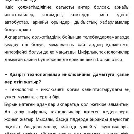
Көлік қолжетімділігіне қатысты айтар болсақ, арнайы
инвотаксилер, қоғамдық көліктерде төмен еденді
автобустар, арнайы орындар, дыбыстық хабарламалар
болуы қажет.
Ақпараттық қолжетімділік бойынша телебағдарламаларда
ымдау тілі болуы, мемлекеттік сайттардың қолжетімді
интерфейсі болуы да өте маңызды. Цифрлық технологиялар
дамыған сайын бұл мәселе де ерекше өзекті болып отыр.
– Қазіргі технологиялар инклюзияны дамытуға қалай
әсер етіп жатыр?
– Технология – инклюзивті қоғам қалыптастырудағы ең
үлкен мүмкіндіктердің бірі.
Бұрын көптеген адамдар ақпаратқа қол жеткізе алмайтын.
Ал қазір цифрлық технологиялар көптеген кедергілерді
жойып жатыр. Мысалы, басқа тілдерде экранды дауыстап
оқитын бағдарламалар, мәтінді үлкейту функциялары,