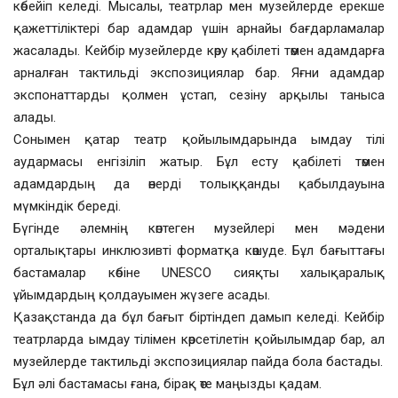
көбейіп келеді. Мысалы, театрлар мен музейлерде ерекше
қажеттіліктері бар адамдар үшін арнайы бағдарламалар
жасалады. Кейбір музейлерде көру қабілеті төмен адамдарға
арналған тактильді экспозициялар бар. Яғни адамдар
экспонаттарды қолмен ұстап, сезіну арқылы таныса
алады.
Сонымен қатар театр қойылымдарында ымдау тілі
аудармасы енгізіліп жатыр. Бұл есту қабілеті төмен
адамдардың да өнерді толыққанды қабылдауына
мүмкіндік береді.
Бүгінде әлемнің көптеген музейлері мен мәдени
орталықтары инклюзивті форматқа көшуде. Бұл бағыттағы
бастамалар көбіне UNESCO сияқты халықаралық
ұйымдардың қолдауымен жүзеге асады.
Қазақстанда да бұл бағыт біртіндеп дамып келеді. Кейбір
театрларда ымдау тілімен көрсетілетін қойылымдар бар, ал
музейлерде тактильді экспозициялар пайда бола бастады.
Бұл әлі бастамасы ғана, бірақ өте маңызды қадам.