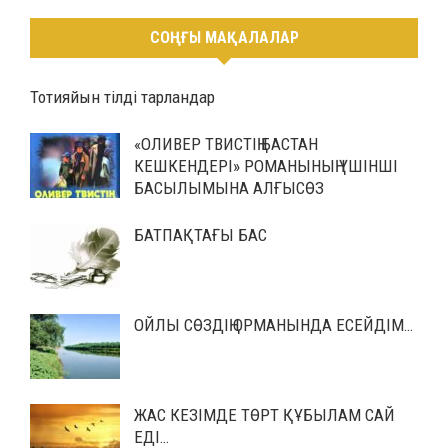
СОҢҒЫ МАҚАЛАЛАР
Тотияйын тілді тарландар
«ОЛИВЕР ТВИСТІҢ БАСТАН
КЕШКЕНДЕРІ» РОМАНЫНЫҢ ҮШІНШІ
БАСЫЛЫМЫНА АЛҒЫСӨЗ
БАТПАҚТАҒЫ БАС
ОЙЛЫ СӨЗДІҢ ОРМАНЫНДА ЕСЕЙДІМ…
ЖАС КЕЗІМДЕ ТӨРТ ҚҰБЫЛАМ САЙ
ЕДІ…