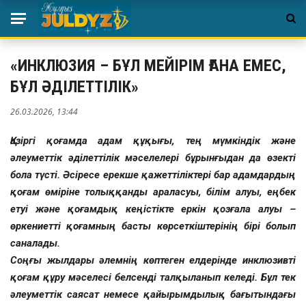
«ИНКЛЮЗИЯ – БҰЛ МЕЙІРІМ ҒАНА ЕМЕС,
БҰЛ ӘДІЛЕТТІЛІК»
26.03.2026, 13:44
Қазіргі қоғамда адам құқығы, тең мүмкіндік және
әлеуметтік әділеттілік мәселелері бұрынғыдан да өзекті
бола түсті. Әсіресе ерекше қажеттіліктері бар адамдардың
қоғам өміріне толыққанды араласуы, білім алуы, еңбек
етуі және қоғамдық кеңістікте еркін қозғала алуы –
өркениетті қоғамның басты көрсеткіштерінің бірі болып
саналады.
Соңғы жылдары әлемнің көптеген елдерінде инклюзивті
қоғам құру мәселесі белсенді талқыланып келеді. Бұл тек
әлеуметтік саясат немесе қайырымдылық бағытындағы