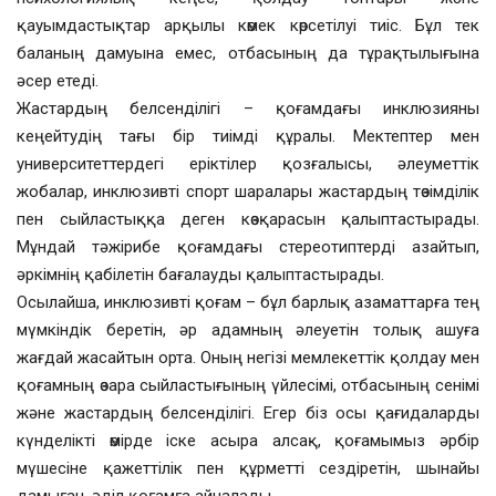
қауымдастықтар арқылы көмек көрсетілуі тиіс. Бұл тек
баланың дамуына емес, отбасының да тұрақтылығына
әсер етеді.
Жастардың белсенділігі – қоғамдағы инклюзияны
кеңейтудің тағы бір тиімді құралы. Мектептер мен
университеттердегі еріктілер қозғалысы, әлеуметтік
жобалар, инклюзивті спорт шаралары жастардың төзімділік
пен сыйластыққа деген көзқарасын қалыптастырады.
Мұндай тәжірибе қоғамдағы стереотиптерді азайтып,
әркімнің қабілетін бағалауды қалыптастырады.
Осылайша, инклюзивті қоғам – бұл барлық азаматтарға тең
мүмкіндік беретін, әр адамның әлеуетін толық ашуға
жағдай жасайтын орта. Оның негізі мемлекеттік қолдау мен
қоғамның өзара сыйластығының үйлесімі, отбасының сенімі
және жастардың белсенділігі. Егер біз осы қағидаларды
күнделікті өмірде іске асыра алсақ, қоғамымыз әрбір
мүшесіне қажеттілік пен құрметті сездіретін, шынайы