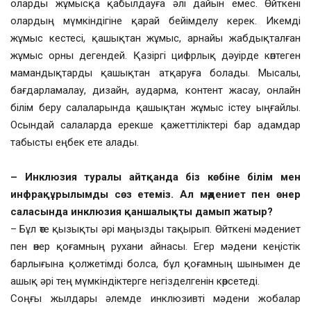
оларды жұмысқа қабылдауға әлі дайын емес. Өйткені
олардың мүмкіндігіне қарай бейімделу керек. Икемді
жұмыс кестесі, қашықтан жұмыс, арнайы жабдықталған
жұмыс орны дегендей. Қазіргі цифрлық дәуірде көптеген
мамандықтарды қашықтан атқаруға болады. Мысалы,
бағдарламалау, дизайн, аударма, контент жасау, онлайн
білім беру салаларында қашықтан жұмыс істеу ыңғайлы.
Осындай салаларда ерекше қажеттіліктері бар адамдар
табысты еңбек ете алады.
– Инклюзия туралы айтқанда біз көбіне білім мен
инфрақұрылымды сөз етеміз. Ал мәдениет пен өнер
саласында инклюзия қаншалықты дамып жатыр?
– Бұл өте қызықты әрі маңызды тақырып. Өйткені мәдениет
пен өнер қоғамның рухани айнасы. Егер мәдени кеңістік
барлығына қолжетімді болса, бұл қоғамның шынымен де
ашық әрі тең мүмкіндіктерге негізделгенін көрсетеді.
Соңғы жылдары әлемде инклюзивті мәдени жобалар