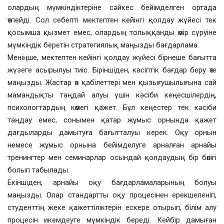
олардың мүмкіндіктеріне сәйкес бейімделген ортада
өтпейді. Сол себепті мектептен кейінгі қолдау жүйесі тек
қосымша қызмет емес, олардың толыққанды өмір сүруіне
мүмкіндік беретін стратегиялық маңызды бағдарлама.
Меніңше, мектептен кейінгі қолдау жүйесі бірнеше бағытта
жүзеге асырылуы тиіс. Біріншіден, кәсіптік бағдар беру өте
маңызды. Жастар өз қабілеттері мен қызығушылығына сай
мамандықты таңдай алуы үшін кәсіби кеңесшілердің,
психологтардың көмегі қажет. Бұл кеңестер тек кәсіби
таңдау емес, сонымен қатар жұмыс орнында қажет
дағдыларды дамытуға бағытталуы керек. Оқу орнын
немесе жұмыс орнына бейімделуге арналған арнайы
тренингтер мен семинарлар осындай қолдаудың бір бөлігі
болып табылады.
Екіншіден, арнайы оқу бағдарламаларының болуы
маңызды. Олар стандартты оқу процесінен ерекшеленіп,
студенттің жеке қажеттіліктерін ескере отырып, білім алу
процесін икемдеуге мүмкіндік береді. Кейбір дамыған