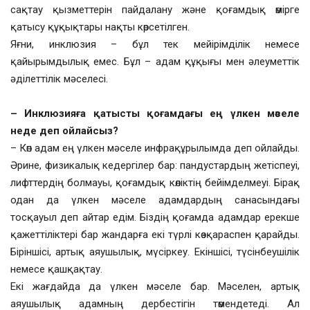
сақтау қызметтерін пайдалану және қоғамдық өмірге
қатысу құқықтары нақты көрсетілген.
Яғни, инклюзия – бұл тек мейірімділік немесе
қайырымдылық емес. Бұл – адам құқығы мен әлеуметтік
әділеттілік мәселесі.
– Инклюзияға қатысты қоғамдағы ең үлкен мәселе
неде деп ойлайсыз?
– Көп адам ең үлкен мәселе инфрақұрылымда деп ойлайды.
Әрине, физикалық кедергілер бар: пандустардың жетіспеуі,
лифттердің болмауы, қоғамдық көліктің бейімделмеуі. Бірақ
одан да үлкен мәселе адамдардың санасындағы
тосқауыл деп айтар едім. Біздің қоғамда адамдар ерекше
қажеттіліктері бар жандарға екі түрлі көзқараспен қарайды.
Біріншісі, артық аяушылық, мүсіркеу. Екіншісі, түсінбеушілік
немесе қашқақтау.
Екі жағдайда да үлкен мәселе бар. Мәселен, артық
аяушылық адамның дербестігін төмендетеді. Ал