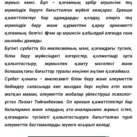
жұмыс емес. Бұл – қоғамның әрбір мүшесіне тең
мүмкіндік беруге бағытталған жүйелі көзқарас. Ерекше
қажеттіліктері бар адамдарды қолдау, оларға тең
мүмкіндік беру және құрметпен қарау өркениетті
қоғамның белгісі. Қоғам әр мүшесін қабылдай алғанда ғана
шынайы дамиды.
Бүгінгі сұхбатта біз инклюзияның мәні, қоғамдағы түсінік,
білім беру жүйесіндегі өзгерістер, қолжетімді орта
қалыптастыру, жұмыспен қамту мәселесі және
болашақтағы бағыттар туралы кеңінен әңгіме қозғаймыз.
Сұхбат қонағы – инклюзивті білім беру және әлеуметтік
бейімдеу саласында көп жылдан бері еңбек етіп келе
жатқан маман, әлеуметтік жобалар үйлестіруші психолог-
ұстаз Ләззат Тойғанбекова. Ол ерекше қажеттіліктері бар
балалармен және олардың ата-аналарымен жұмыс істеп,
қоғамдағы түсінікті қалыптастыруға бағытталған түрлі
әлеуметтік бастамаларды жүзеге асырып келеді.