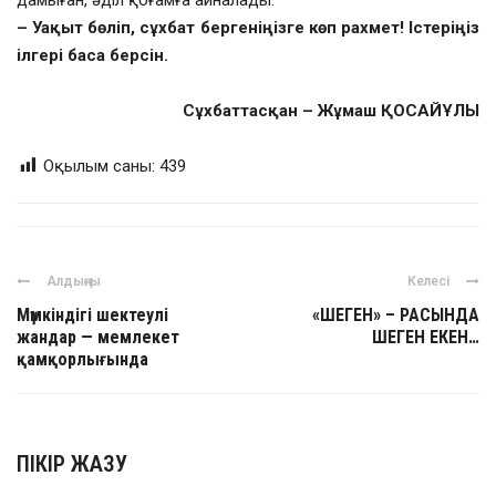
дамыған, әділ қоғамға айналады.
– Уақыт бөліп, сұхбат бергеніңізге көп рахмет! Істеріңіз
ілгері баса берсін.
Сұхбаттасқан –
Жұмаш ҚОСАЙҰЛЫ
Оқылым саны:
439
Алдыңғы
Келесі
Мүмкіндігі шектеулі
«ШЕГЕН» – РАСЫНДА
жандар — мемлекет
ШЕГЕН ЕКЕН…
қамқорлығында
ПІКІР ЖАЗУ