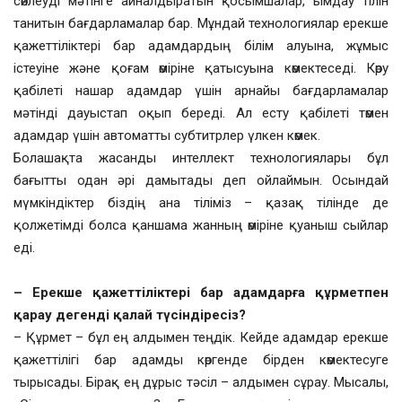
сөйлеуді мәтінге айналдыратын қосымшалар, ымдау тілін
танитын бағдарламалар бар. Мұндай технологиялар ерекше
қажеттіліктері бар адамдардың білім алуына, жұмыс
істеуіне және қоғам өміріне қатысуына көмектеседі. Көру
қабілеті нашар адамдар үшін арнайы бағдарламалар
мәтінді дауыстап оқып береді. Ал есту қабілеті төмен
адамдар үшін автоматты субтитрлер үлкен көмек.
Болашақта жасанды интеллект технологиялары бұл
бағытты одан әрі дамытады деп ойлаймын. Осындай
мүмкіндіктер біздің ана тіліміз – қазақ тілінде де
қолжетімді болса қаншама жанның өміріне қуаныш сыйлар
еді.
– Ерекше қажеттіліктері бар адамдарға құрметпен
қарау дегенді қалай түсіндіресіз?
– Құрмет – бұл ең алдымен теңдік. Кейде адамдар ерекше
қажеттілігі бар адамды көргенде бірден көмектесуге
тырысады. Бірақ ең дұрыс тәсіл – алдымен сұрау. Мысалы,