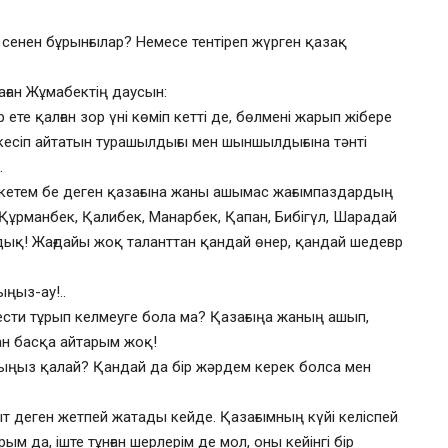
е сенен бұрынғылар? Немесе тентіреп жүрген қазақ
лаған Жұмабектің даусын:
ете қалған зор үні көміп кетті де, бөлмені жарып жібере
кесіп айтатын турашылдығы мен шыншылдығына тәнті
.
кетем бе деген қазағына жаны ашымас жағымпаздардың
 Құрманбек, Қалибек, Манарбек, Қапан, Бибігүл, Шарадай
мдық! Жағдайы жоқ таланттан қандай өнер, қандай шедевр
ыңыз-ау!..
сти тұрып келмеуге бола ма? Қазағыңа жаның ашып,
ан басқа айтарым жоқ!
ларыңыз қалай? Қандай да бір жәрдем керек болса мен
қыт деген жетпей жатады кейде. Қазағымның күйі келіспей
м да, іште тұнған шерлерім де мол, оны кейінгі бір