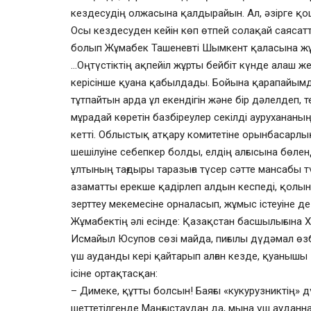
кездесудің олжасына қалдырайын. Ал, әзірге қо
Осы кездесуден кейін көп өтпей солақай саясат
болып Жұмабек Ташеневті Шымкент қаласына ж
…Оңтүстіктің ақпейіл жұрты бейбіт күнде алаш же
керісінше қуана қабылдады. Бойына қарапайымд
тұтпайтын арда ұл екендігін және бір дәлелдеп, те
мұрадай көретін базбіреулер секілді аурухананың
кетті. Облыстық атқару комитетіне орынбасарлы
шешілуіне себепкер болды, елдің алғысына бөленд
ұлтының тағдыры таразыға түсер сәтте мансабы т
азаматты ерекше қадірлеп алдын кеспеді, қолы
зерттеу мекемесіне орналасып, жұмыс істеуіне де 
Жұмабектің әлі есінде: Қазақстан басшылығына 
Исмайыл Юсупов сөзі майда, пиғылы дүдәмал өзб
үш ауданды кері қайтарып алған кезде, қуанышы
ісіне ортақтасқан:
– Димеке, құтты болсын! Баяғы «кукурузниктің» д
шеттетілгенде Маңғыстаудан да, мына үш ауданна