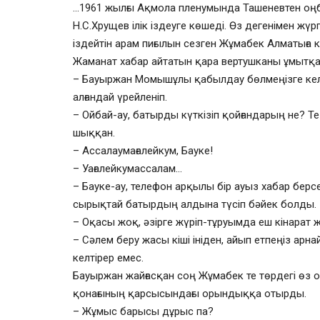
…1961 жылғы Ақмола пленумында Ташеневтен оңб
Н.С.Хрущев ілік іздеуге көшеді. Өз дегенімен ж
іздейтін арам пиғылын сезген Жұмабек Алматыға 
Жаманат хабар айтатын қара вертушканы ұмытқан
– Бауыржан Момышұлы қабылдау бөлмеңізге келд
алғандай үрейленіп.
– Ойбай-ау, батырды күткізіп қойғандарың не? Те
шыққан.
– Ассалаумағалейкум, Бауке!
– Уағалейкумассалам…
– Бауке-ау, телефон арқылы бір ауыз хабар берсең
сырықтай батырдың алдына түсіп бәйек болды.
– Оқасы жоқ, әзірге жүріп-тұруымда еш кінарат 
– Сәлем беру жасы кіші ініден, айып етпеңіз арн
келтірер емес.
Бауыржан жайғасқан соң Жұмабек те төрдегі өз
қонағының қарсысындағы орындыққа отырды.
– Жұмыс барысы дұрыс па?