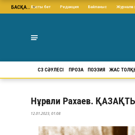
БАСҚА…
Басты бет
Редакция
Байланыс
Журналға
СӨЗ СӘУЛЕСІ
ПРОЗА
ПОЭЗИЯ
ЖАС ТОЛҚ
Нұрғали Рахаев. ҚАЗАҚ
12.01.2023, 01:08