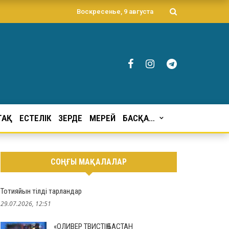
Воскресенье, 9 августа
ҒАҚ
ЕСТЕЛІК
ЗЕРДЕ
МЕРЕЙ
БАСҚА…
СОҢҒЫ МАҚАЛАЛАР
Тотияйын тілді тарландар
29.07.2026, 12:51
«ОЛИВЕР ТВИСТІҢ БАСТАН