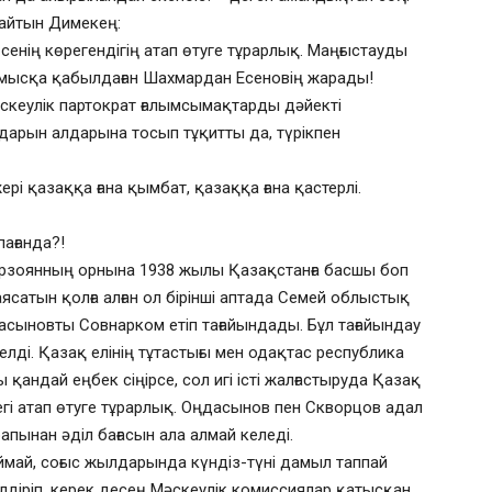
айтын Димекең:
а сенің көрегендігің атап өтуге тұрарлық. Маңғыстауды
ұмысқа қабылдаған Шахмардан Есеновің жарады!
әскеулік партократ ғалымсымақтарды дәйекті
дарын алдарына тосып тұқитты да, түрікпен
рі қазаққа ғана қымбат, қазаққа ғана қастерлі.
пағанда?!
Мирзоянның орнына 1938 жылы Қазақстанға басшы боп
сатын қолға алған ол бірінші аптада Семей облыстық
дасыновты Совнарком етіп тағайындады. Бұл тағайындау
ді. Қазақ елінің тұтастығы мен одақтас республика
қандай еңбек сіңірсе, сол игі істі жалғастыруда Қазақ
егі атап өтуге тұрарлық. Оңдасынов пен Скворцов адал
апынан әділ бағасын ала алмай келеді.
оймай, соғыс жылдарында күндіз-түні дамыл таппай
лдіріп, керек десең Мәскеулік комиссиялар қатысқан