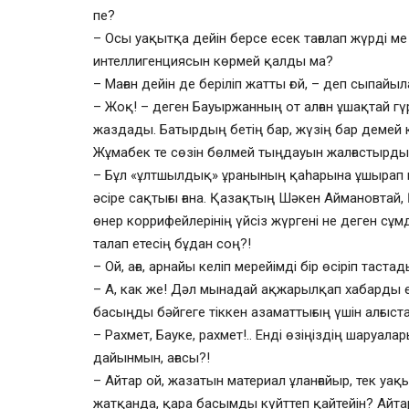
пе?
– Осы уақытқа дейін берсе есек тағалап жүрді м
интеллигенциясын көрмей қалды ма?
– Маған дейін де беріліп жатты ғой, – деп сыпайы
– Жоқ! – деген Бауыржанның от алған ұшақтай гүр 
жаздады. Батырдың бетің бар, жүзің бар демей 
Жұмабек те сөзін бөлмей тыңдауын жалғастырды
– Бұл «ұлтшылдық» ұранының қаһарына ұшырап 
әсіре сақтығы ғана. Қазақтың Шәкен Аймановтай,
өнер коррифейлерінің үйсіз жүргені не деген сұ
талап етесің бұдан соң?!
– Ой, аға, арнайы келіп мерейімді бір өсіріп тастад
– А, как же! Дәл мынадай ақжарылқап хабарды е
басыңды бәйгеге тіккен азаматтығың үшін алғыст
– Рахмет, Бауке, рахмет!.. Енді өзіңіздің шаруа
дайынмын, ағасы?!
– Айтар ой, жазатын материал ұланғайыр, тек уа
жатқанда, қара басымды күйттеп қайтейін? Айтары