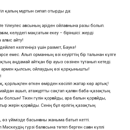
гіл қалың мұртын сипап отырды да:
те тілеулес ағасының әріден ойлағанына разы болып.
ым, келудегі мақсатым екеу – біріншісі: жерді
алғыс айту!
дейілеп келгеніңіз үшін рахмет, Бауке!
рсе емес. Алып орманның өзі кеуірттің бір талынан күлге
қтың аңдамай айтқан бір ауыз сөзінен тұтанып кетеді.
ін әрмен қылсын, ойлаудың өзі қорқынышты!
!
ық, қорлықпен өткен өмірден көсіліп жатар көр артық!
 майдан ашып, атажұртты сақтап қалған баба-қазақтың
 болсын! Тікен гүлін қорғайды, ара балын қорғайды,
ыр жерін қорғайды. Сенің бұл ерлігің қазақтың
, өз үйімізде басынғаны жаныма батып кетті.
 Мәскеудің гүрзі балғасына төтеп берген саған күллі