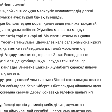
ш! Честь имею!
тың сойылын соққан мәскеулік шовинистердің дегені
ұмысқа ауыстырып бір-ақ тыншиды.
рін бөлшектеуден қорғап қалған ағеділ ұлын жатырқамай,
ылық ұрығы себілген Жұмабек мансапты мақсұт
ктіліктің төрінен көрінді. Мансапты атасынан қалған
 төсегіне таңылмай, Шымқалаға келе сала жұмысқа кірісіп
қ қызметке тағайындалса да, талай мәселенің оң
і. Атқару комитеттің төрағасы Захан Ескендіров те
үгілі өзін де құрбандыққа шалудан тайынбаған ер
н қақпады. Зейнетке шыққан Жұмабекті қаракөл ғылыми
ықпал етті.
Хрущевтің тікелей ұсынысымен Бірінші хатшылыққа келген
ек ағайындарға беріп жіберген Жетісайдың айналасындағы
 қойнына сыймай дереу Қонаевқа телефон шалып, игі
үрбелеңінде сіз де менің кебімді киіп, жұмыстан
н да айырылғандай екенбіз! – деген амандықтан соң.