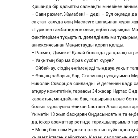
Қашанда бір қалыпты салмақты мінезінен айным
– Саған рахмет, Жұмабек! – деді. – Бұл оқиғада д
сақтап қалуда өзің Мәскеуге шапқылап жүріп ж
«Түрікпен гамбитіндегі» оның еңбегі айрықша. М
фактілерімен тұқыртып, дәлелді ғылыми тұжырым
аннексиясынан Маңғыстауды қорғап қалды.
– Рахмет, Димеке! Қалай болғанда да қазақтың же
– Уақытың бар ма біраз сұхбат құруға?
– Ойбай-ау, сіздің әңгімеңізді тыңдауға уақыт тап
– Өзіңнің хабарың бар, Сталиннің нұсқауымен 
Николай Скворцов сайланды. Ә дегеннен кадр сая
атқару комитетінің төрағасы 34 жасар Нұртас Оң
қазақтың маңдайына бақ, тағдырына ырыс боп кел
болып құрылуына Әлихан бастаған Алаш арыстары 
Үкіметін 13 жыл басқарған Оңдасыновтың та еңб
да, іскер азаматтар ретінде тарихшыларымыз тар
– Менің білетінім Нұрекең өз ұлтын сүйіп қана қ
қызмет істеген қайраткер. Қазақ кадрларын жеті