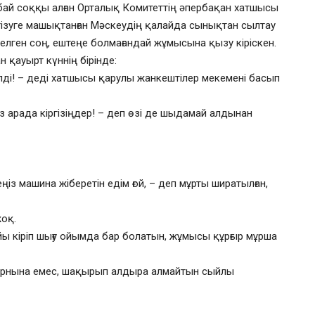
ай соққы алған Орталық Комитеттің әпербақан хатшысы
үргізуге машықтанған Мәскеудің қалайда сынықтан сылтау
келген соң, ештеңе болмағандай жұмысына қызу кіріскен.
 қауырт күннің бірінде:
і! – деді хатшысы қарулы жанкештілер мекемені басып
з арада кіргізіңдер! – деп өзі де шыдамай алдынан
із машина жіберетін едім ғой, – деп мұрты ширатылған,
жоқ.
айы кіріп шығу ойымда бар болатын, жұмысы құрғыр мұрша
 орнына емес, шақырып алдыра алмайтын сыйлы