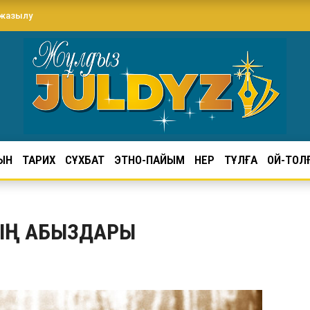
 жазылу
ЫН
ТАРИХ
СҰХБАТ
ЭТНО-ПАЙЫМ
ӨНЕР
ТҰЛҒА
ОЙ-ТОЛ
ТЫҢ АБЫЗДАРЫ