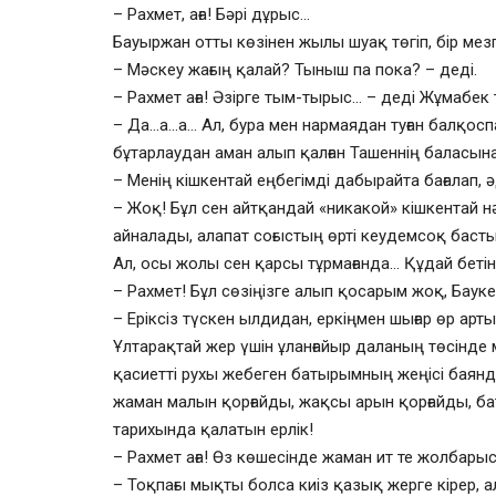
– Рахмет, аға! Бәрі дұрыс…
Бауыржан отты көзінен жылы шуақ төгіп, бір мез
– Мәскеу жағың қалай? Тыныш па пока? – деді.
– Рахмет аға! Әзірге тым-тырыс… – деді Жұмабек 
– Да…а…а… Ал, бура мен нармаядан туған балқоспағ
бұтарлаудан аман алып қалған Ташеннің баласына 
– Менің кішкентай еңбегімді дабырайта бағалап, ә
– Жоқ! Бұл сен айтқандай «никакой» кішкентай нә
айналады, алапат соғыстың өрті кеудемсоқ басты
Ал, осы жолы сен қарсы тұрмағанда… Құдай бет
– Рахмет! Бұл сөзіңізге алып қосарым жоқ, Бауке
– Еріксіз түскен ылдидан, еркіңмен шығар өр арт
Ұлтарақтай жер үшін ұланғайыр даланың төсінде
қасиетті рухы жебеген батырымның жеңісі баянды
жаман малын қорғайды, жақсы арын қорғайды, бат
тарихында қалатын ерлік!
– Рахмет аға! Өз көшесінде жаман ит те жолбарыс
– Тоқпағы мықты болса киіз қазық жерге кірер, ал