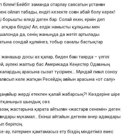
білем! Бейбіт заманда отарлау саясатын ұстанған
ні ойлап табады, ендігі кезекте соған абай болу керек!
 борышты өледі деген бар. Солай екен, ермін деп
 атқара білдің! Ал, елдік намысты құлқыны мен
шалонда да, сенің жаныңда да жетіп артылады.
ясатына сондай құлмінез, тобыр саналы бастықтар
 жанашыр досы аз қалар, биден бағы таярда – үлгілі
ей, әулекі жалтыр бас Америкада Кеңестер Одағының
икалардың арасына сызат түсірмек… Мұндай пиғыл соноу
жалғасып келе жатқан Ресейдің ағайын арасына «от салу»
 даңғайыр жерді етекпен қалай жабарсың?! Көздеріне шіре
 Айтқаныңыз шындық сөз.
азақ жастарына қарата айтылған «жастарға сенемін» деген
лғандары мүкамал… Екінші айтайын дегенім өнер адамдары
п беріпсің.
е-ау, пәтермен қамтамасыз ету біздің міндетіміз емес