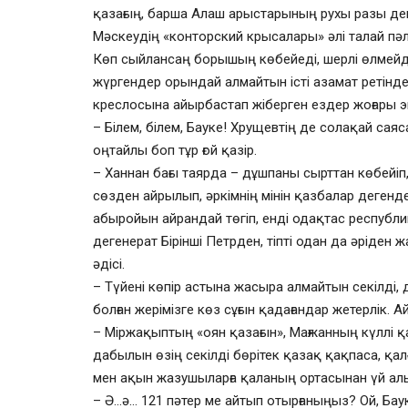
қазағың, барша Алаш арыстарының рухы разы деп 
Мәскеудің «конторский крысалары» әлі талай пәле
Көп сыйлансаң борышың көбейеді, шерлі өлмейді
жүргендер орындай алмайтын істі азамат ретінде
креслосына айырбастап жіберген ездер жоғары э
– Білем, білем, Бауке! Хрущевтің де солақай са
оңтайлы боп тұр ғой қазір.
– Ханнан бағы таярда – дұшпаны сырттан көбейіп,
сөзден айрылып, әркімнің мінін қазбалар дегенд
абыройын айрандай төгіп, енді одақтас республ
дегенерат Бірінші Петрден, тіпті одан да әріден 
әдісі.
– Түйені көпір астына жасыра алмайтын секілді,
болған жерімізге көз сұғын қадағандар жетерлік.
– Міржақыптың «оян қазағын», Мағжанның күллі қ
дабылын өзің секілді бөрітек қазақ қақпаса, қа
мен ақын жазушыларға қаланың ортасынан үй алы
– Ә…ә… 121 пәтер ме айтып отырғаныңыз? Ой, Баук