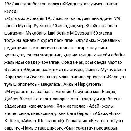
1957 жылдан бастап қазіргі «Жұлдыз» атауымен шығып
келеді.
«Жұлдыз» журналы 1957 жылғы қыркүйек айындағы №9
санын Мұхтар Әуезовтің 60 жылдық мерейтойына арнап
шығарған. Мұқабаның ішкі бетіне М.Әуезовтің 60 жасқа
толуына арналып суреті басылған. «Жұлдыз» журналының
редакциялық коллегиясы атынан заңғар жазушыға
құттықтау сәлем жолданып, қырық жылдық әдеби еңбегіне
жалынды сөздер арналған. Сондай-ақ осы санда Мұхтар
Әуезовтің «Оқыған азамат» атты әңгімесі, сыншы Мұхаметжан
Қаратаевтың Әуезов шығармашылығына арналған «Қазақтың
тұңғыш эпопеясы» мақаласы, Айқын Нұрқатовтың
«М.Әуезовтің пьесалары», Евгения Лизунова мен Ысқақ
Дүйсенбаевтың «Талант сапары» атты талдауы әдеби сын
айдарымен жарияланған. Яғни авторлар «Абай» жолы
эпопеясына, пьесасына үлкен баға береді. «Абай», «Еңлік-
Кебек», «Айман-Шолпан», «Қобыланды», «Бекетте», «Түнгі
сарын», «Намыс гвардиясы», «Сын сағатта» пьасаларын