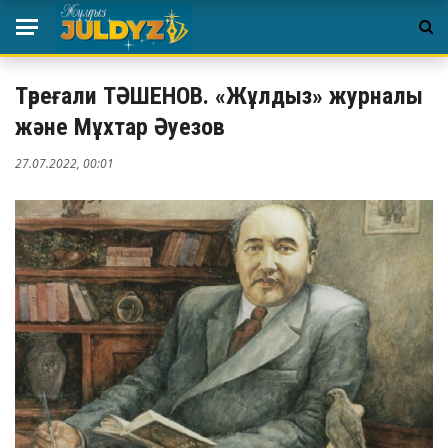
Төреғали ТӘШЕНОВ. «Жұлдыз» журналы
және Мұхтар Әуезов
27.07.2022, 00:01