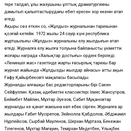
терең талдап, ұлы жазушының ұлттық драматургияны
дамытып қалыптастырудағы еңбегі ересен зор екенін атап
өтеді.
Ақыры сөз еткен соң, «Жұлдыз» журналынан тарихынан
қозғай кетейік. 1972 жылы 24 сәуір күні республика
жұртшылығы «Жұлдыз» журналының елу жылдығын атап
өтеді. Журналға елу жылға толуына байланысты үкіметтік
жоғары награда «Халықтар достығы» ордені беріледі.
«Лениншіл жас» газетінде жарты ғасырлық тарихы бар
журнал жайында «Жұлдызды жылдар айнасы» атты ақын
Ғафу Қайырбековтің мақаласы басылады.
Журналдың алғашқы бас редакторларының бірі Сәкен
Сейфуллин. Қазақ әдебиетінің классиктері Ілияс Жансүгіров,
Бейімбет Майлин, Мұхтар Әуезов, Сәбит Мұқановтар
журналдың кең қанат жаюына көп еңбек сіңірген. Журналға әр
жылдары Ғабит Мүсірепов, Зейнолла Қабдолов, Әбдіжәміл
Нұрпейісов, Сырбай Мәуленов, Шерхан Мұртаза, Бекежан
Тілегенов, Мұхтар Мағауин, Темірхан Медетбек, Ұлықбек