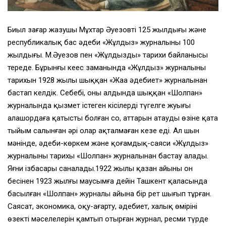
Биыл заңғар жазушы Мұхтар Әуезовтің 125 жылдығы және
республикалық бас әдеби «Жұлдыз» журналының 100
жылдығы. М.Әуезов пен «Жұлдыздың» тарихи байланысы
тереңде. Бұрынғы кеңес заманында «Жұлдыз» журналының
тарихын 1928 жылы шыққан «Жаңа әдебиет» журналынан
бастап келдік. Себебі, оның алдында шыққан «Шолпан»
журналында қызмет істеген кісілердің түгелге жуығы
алашордаға қатысты болған соң, аттарын атаудың өзіне қатаң
тыйым салынған әрі олар ақталмаған кезең еді. Ал шын
мәнінде, әдеби-көркем және қоғамдық-саяси «Жұлдыз»
журналының тарихы «Шолпан» журналынан бастау алады.
Яғни ізбасары саналады.1922 жылы қазан айының он
бесінен 1923 жылғы маусымға дейін Ташкент қаласында
басылған «Шолпан» журналы айына бір рет шығып тұрған.
Саясат, экономика, оқу-ағарту, әдебиет, халық өмірінің
өзекті мәселелерін қамтып отырған журнал, ресми түрде