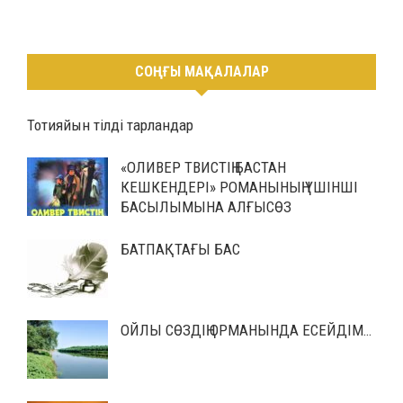
СОҢҒЫ МАҚАЛАЛАР
Тотияйын тілді тарландар
«ОЛИВЕР ТВИСТІҢ БАСТАН
КЕШКЕНДЕРІ» РОМАНЫНЫҢ ҮШІНШІ
БАСЫЛЫМЫНА АЛҒЫСӨЗ
БАТПАҚТАҒЫ БАС
ОЙЛЫ СӨЗДІҢ ОРМАНЫНДА ЕСЕЙДІМ…