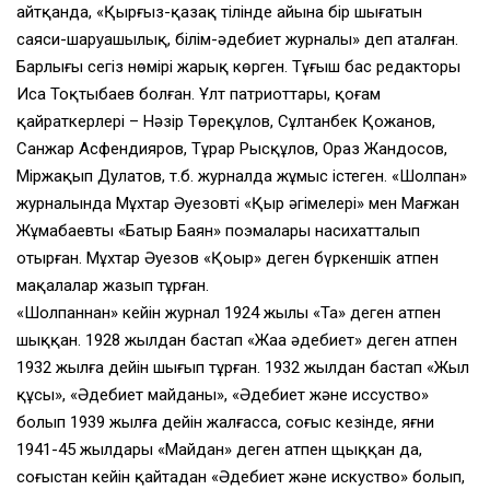
айтқанда, «Қырғыз-қазақ тілінде айына бір шығатын
саяси-шаруашылық, білім-әдебиет журналы» деп аталған.
Барлығы сегіз нөмірі жарық көрген. Тұңғыш бас редакторы
Иса Тоқтыбаев болған. Ұлт патриоттары, қоғам
қайраткерлері – Нәзір Төреқұлов, Сұлтанбек Қожанов,
Санжар Асфендияров, Тұрар Рысқұлов, Ораз Жандосов,
Міржақып Дулатов, т.б. журналда жұмыс істеген. «Шолпан»
журналында Мұхтар Әуезовтің «Қыр әңгімелері» мен Мағжан
Жұмабаевтың «Батыр Баян» поэмалары насихатталып
отырған. Мұхтар Әуезов «Қоңыр» деген бүркеншік атпен
мақалалар жазып тұрған.
«Шолпаннан» кейін журнал 1924 жылы «Таң» деген атпен
шыққан. 1928 жылдан бастап «Жаңа әдебиет» деген атпен
1932 жылға дейін шығып тұрған. 1932 жылдан бастап «Жыл
құсы», «Әдебиет майданы», «Әдебиет және иссуство»
болып 1939 жылға дейін жалғасса, соғыс кезінде, яғни
1941-45 жылдары «Майдан» деген атпен щыққан да,
соғыстан кейін қайтадан «Әдебиет және искуство» болып,