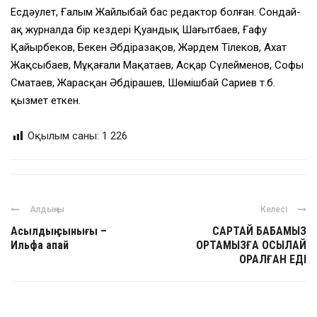
Есдәулет, Ғалым Жайлыбай бас редактор болған. Сондай-
ақ журналда бір кездері Қуандық Шаңғытбаев, Ғафу
Қайырбеков, Бекен Әбдіразақов, Жәрдем Тілеков, Ахат
Жақсыбаев, Мұқағали Мақатаев, Асқар Сүлейменов, Софы
Сматаев, Жарасқан Әбдірашев, Шөмішбай Сариев т.б.
қызмет еткен.
Оқылым саны:
1 226
Алдыңғы
Келесі
Асылдың сынығы –
САРТАЙ БАБАМЫЗ
Ильфа апай
ОРТАМЫЗҒА ОСЫЛАЙ
ОРАЛҒАН ЕДІ