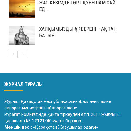
ЖАС КЕЗІМДЕ ТӨРТ ҚҰБЫЛАМ САЙ
ЕДІ…
ХАЛҚЫМЫЗДЫҢ АҚБЕРЕНІ – АҚПАН
БАТЫР
ЖУРНАЛ ТУРАЛЫ
Журнал Қазақстан Республикасының байланыс және
ақпарат министрлiгiнiң Ақпарат және
мұрағат комитетiнде қайта тiркеуден өтiп, 2011 жылғы 21
қарашада
№ 12121-Ж
куәлiгi берiлген.
Меншік иесі:
«Қазақстан Жазушылар одағы»