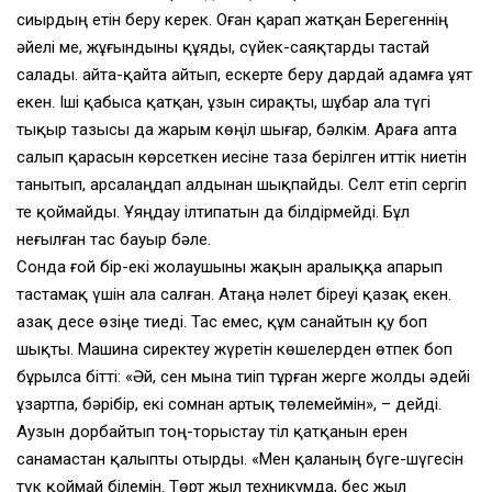
сиырдың етiн беру керек. Оған қарап жатқан Берегеннiң
әйелi ме, жұғындыны құяды, сүйек-саяқтарды тастай
салады. Қайта-қайта айтып, ескерте беру дардай адамға ұят
екен. Iшi қабыса қатқан, ұзын сирақты, шұбар ала түгi
тықыр тазысы да жарым көңiл шығар, бәлкiм. Араға апта
салып қарасын көрсеткен иесiне таза берiлген иттiк ниетiн
танытып, арсалаңдап алдынан шықпайды. Селт етiп сергiп
те қоймайды. Ұяңдау iлтипатын да бiлдiрмейдi. Бұл
неғылған тас бауыр бәле.
Сонда ғой бiр-екi жолаушыны жақын аралыққа апарып
тастамақ үшiн ала салған. Атаңа нәлет бiреуi қазақ екен.
Қазақ десе өзiңе тиедi. Тас емес, құм санайтын қу боп
шықты. Машина сиректеу жүретiн көшелерден өтпек боп
бұрылса бiттi: «Әй, сен мына тиiп тұрған жерге жолды әдейi
ұзартпа, бәрiбiр, екi сомнан артық төлемеймiн», – дейдi.
Аузын дорбайтып тоң-торыстау тiл қатқанын ерен
санамастан қалыпты отырды. «Мен қаланың бүге-шүгесiн
түк қоймай бiлемiн. Төрт жыл техникумда, бес жыл