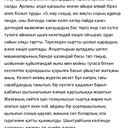
салды. Арланы, әлде қаншығы екенiн айыра алмай бiраз
әлек болып тұрды. «О, көр соқыр, екi аяқты сорың құрғыр
пенде, оны бiлгенде саған келiп-кетер пайда кәне»
дегендей жымсиған қасқырдың бас терiсi ендi сәл күтсе
түлкiге айналып шыға келетiндей көңiлi ойсырап, одан
сайын олқы тартты. Терезеден сыртты шолып қараудың
өзiне көңiлi шаппады. Атшаптырым ауладағы шетел
машиналарының бiрiнде қазандай басы тап-тақыр,
шойыннан құйылғандай иығы мен мойны тұтаса бiткен
кеспелтек қорғаушысы қорылға басып ұйықтап жатқаны
анық. Кезектi өкiмiң жүретiн мезет бұл кәпiрiң тағы
сарабдалдық танытып, бiр нүктеге қадалып барып
қабағын шытынатынын өзiнше қарсылыққа жоритын.
Жазғаның сөйтсе iшкi толқынысын сыртқа жария ғып
алатын әдетi екен ғой. Қайдағы бiр қорғаушысының
қылығын сонша қаузап, жанына сеп боларлық опа
iздегенiне қатты қынжылды. Шынтуайтына келгенде
қорғаушы дегенiң де әшейiн дағара.