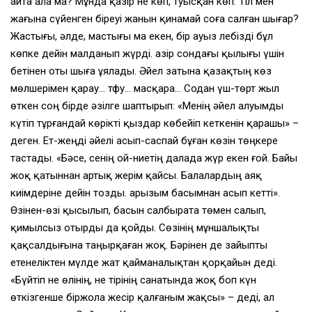
айта ала ма? Мұнда қазiр не көп, туысқан көп. Тiл мен
жағына сүйенген бiреуi жанын қинамай соға салған шығар?
Жастығы, әлде, мастығы ма екен, бiр ауыз лебiздi бұл
көпке дейiн малданып жүрдi. Қазiр сондағы қылығы үшiн
бетiнен оты шыға ұялады. Әйел затына қазақтың көз
мөлшерiмен қарау… тфу… масқара… Содан үш-төрт жыл
өткен соң бiрде әзiлге шаптырып: «Менiң әйел алуымды
күтiп тұрғандай көрiктi қыздар көбейiп кеткенiн қарашы» –
деген. Ет-жеңдi әйелi асып-саспай бұған көзiн төңкере
тастады. «Бәсе, сенiң ой-ниетiң далада жүр екен ғой. Байы
жоқ қатыннан артық жерiм қайсы. Балалардың аяқ
киiмдерiне дейiн тозды. Қарызым басымнан асып кеттi».
Өзiнен-өзi қысылып, басын салбырата төмен салып,
қимылсыз отырды да қойды. Сөзiнiң мұншалықты
қақсалдығына таңырқаған жоқ. Бәрiнен де зайыпты
етенелiктен мүлде жат қайманалықтан қорқайын дедi.
«Бүйтiп не өлiнiң, не тiрiнiң санатында жоқ боп күн
өткiзгенше бiржола жесiр қалғаным жақсы» – дедi, ал