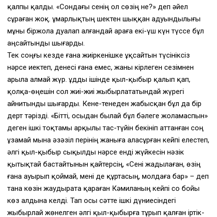
қалпы қалды. «Сондағы сенiң ол сөзiң не?» деп әйел
сұраған жоқ. Құмарлықтың шектен шыққан адуындылығы
мұны бiржола дуалап алғандай араға екi-үш күн түссе бұл
аңсайтынды шығарды.
Тек соңғы кезде ғана жиiркенiшке ұқсайтын түсiнiксiз
нәрсе иектеп, денесi ғана емес, жаны кiрлеген сезiмнен
арыла алмай жүр. Құдды iшiнде қыл-қыбыр қалып қап,
қолқа-өңешiн сол жиi-жиi жыбырлататындай жүрегi
айнитынды шығарды. Кене-тенеден жабысқан бұл да бiр
дерт тәрiздi. «Бiттi, осыдан былай бұл бәлеге жоламаспын»
деген iшкi тоқтамы арқылы тас-түйiн бекiнiп аттанған соң
ұзамай мына әзәзiл перiнiң жаныға аласұрған кейпi елестеп,
әлгi қыл-қыбыр сықылды нәрсе ендi жүйкесiн нәзiк
қытықтай бастайтынын қайтерсiң, «Сенi жадылаған, өзiң
ғана ауырып қоймай, менi де құртасың, молдаға бар» – деп
тана көзiн жаудырата қараған Кәмиланың кейпi со бойы
көз алдына келдi. Тап осы сәтте iшкi дүниесiндегi
жыбырлай жөнелген әлгi қыл-қыбырға тұрып қалған iртiк-