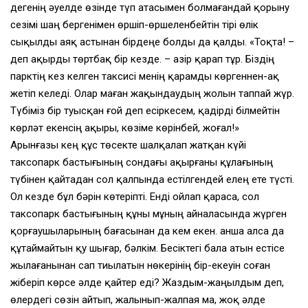
дегенiң әуелде өзiнде түп атасымен болмағандай қорыну
сезiмi шаң бергенiмен өршiп-өршеленбейтiн тiрi өлiк
сықылды аяқ астынан бiрдеңе болды да қалды. «Тоқта! –
деп ақырды төртбақ бiр кезде. – Қазiр қарап тұр. Бiздiң
парктiң кез келген таксисi менiң қарамды көргеннен-ақ
жетiп келедi. Олар маған жақындаудың жолын таппай жүр.
Түбiмiз бiр туысқан ғой деп есiркесем, қадiрдi бiлмейтiн
көрләт екенсiң ақыры, көзiме көрiнбей, жоғал!»
Арынғазы кең құс төсекте шалқалап жатқан күйi
таксопарк бастығының сондағы ақырғаны құлағының
түбiнен қайтадан сол қалпында естiлгендей елең ете түстi.
Ол кезде бұл бәрiн көтерiптi. Ендi ойлап қараса, сол
таксопарк бастығының құны мұның айналасында жүрген
қорғаушыларының бағасынан да кем екен. Қанша алса да
құтаймайтын қу шығар, бәлкiм. Бесiктегi бала атын естiсе
жылағанынан сап тиылатын нөкерiнiң бiр-екеуiн соған
жiберiп көрсе әлде қайтер едi? Жаздым-жаңылдым деп,
өлердегi сөзiн айтып, жалынып-жалпая ма, жоқ әлде