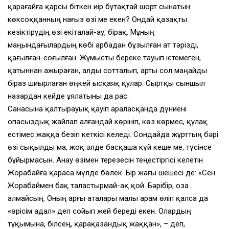
қарағайға қарсы бiткен иiр бұтақтай шорт сынатын
көксоққанның нағыз өзi ме екен? Ондай қазақты
кезiктiрудiң өзi екiталай-ау, бiрақ. Мұның
маңындағылардың көбi арбадан бұзылған ат тәрiздi,
қағылған-соғылған. Жұмысты береке тауып iстемеген,
қатыннан ажыраған, алды сотталып, арты сол маңайды
бiраз шиырлаған өңкей ысқаяқ қулар. Сыртқы сыншыл
назардан кейде ұялатыны да рас.
Санасына қалтырауық қауiп араласқанда дүниенi
опасыздық жайлап алғандай көрiнiп, көз көрмес, құлақ
естiмес жаққа безiп кеткiсi келедi. Сондайда жұрттың бәрi
өзi сықылды ма, жоқ әлде басқаша күй кеше ме, түсiнсе
бұйырмасын. Анау өзiмен терезесiн теңестiргiсi келетiн
Жорабайға қараса мүлде бөлек. Бiр жағы шешесi де: «Сен
Жорабаймен бақ таластырмай-ақ қой. Бәрiбiр, оза
алмайсың. Оның арғы аталары малы арам өлiп қалса да
«өрiсiм адал» деп сойып жей бередi екен. Олардың
тұқымына, бiлсең, қарақазандық жаққан», – деп,