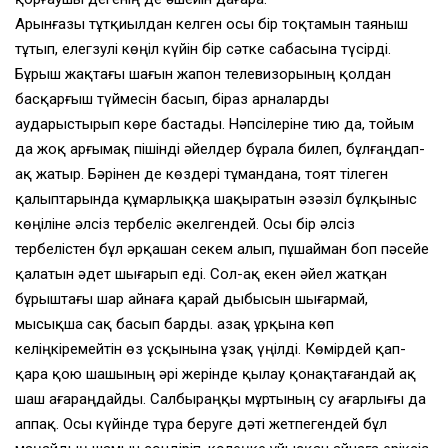
Арынғазы тұтқиылдан келген осы бiр тоқтамын таяныш
тұтып, елегзулi көңiл күйiн бiр сәтке сабасына түсiрдi.
Бұрыш жақтағы шағын жапон телевизорының қолдан
басқарғыш түймесiн басып, бiраз арналарды
аударыстырып көре бастады. Нәпсiлерiне тию да, тойым
да жоқ арғымақ пiшiндi әйелдер бұрала билеп, бұлғаңдап-
ақ жатыр. Бәрiнен де көздерi тұмандана, тоят тiлеген
қалыптарында құмарлыққа шақыратын әзәзiл бұлқыныс
көңiлiне әлсiз тербелiс әкелгендей. Осы бiр әлсiз
тербелiстен бұл әрқашан секем алып, пұшайман боп пәсейе
қалатын әдет шығарып едi. Сол-ақ екен әйел жатқан
бұрыштағы шар айнаға қарай дыбысын шығармай,
мысықша сақ басып барды. Қазақ ұрқына көп
келiңкiремейтiн өз ұсқынына ұзақ үңiлдi. Көмiрдей қап-
қара қою шашының әрi жерiнде қылау қонақтағандай ақ
шаш ағараңдайды. Салбыраңқы мұртының су ағарлығы да
аппақ. Осы күйiнде тұра беруге дәтi жетпегендей бұл