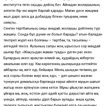
институтта тегiн оқыды дейсiң бе». Айнадан жолаушының
әлпетiн бiр-екi мәрте барлай қарады. Маған десе жиырма
жыл дәрiс алса да добалдау бiткен тұғыраяқ неме
сияқты…
Сенген төртбағының сиқы анадай, жолаушы дейтiннiң түрi
жаңағы. Сонда бұл дүние не болып барады? Қатын-баладан
тентiреп жүрiп кез болғаны – төртбақ та, тасығаны –
әлгiндей тексiз. Аузының салуы жоқ ырыссыз сор маңдай
шығар бұл. «Жақсыдан жаман туады» деген рас екен.
Бұлардың әкесi арақтан өлмей-ақ, құдайдың жiберген
ажалынан өлiп едi. Кiм көрiнгеннiң шылауында кетпейтiн
айбарлы-ақ жiгiт едi, бейшара. Менiң шыққан тегiмнiң де
аса сорлы болған жерi жоқ едi», – деп шешесi жазған
түнеукүнi демалысқа барғанда көршi әйелге мұңын шағып
жатыр екен ертеңгiсiн ояна кетсе. Мұны ұйықтап жатқанға
ұйғара ма, жоқ, естiсiн деп әдейi қатты дауыстап айта ма,
үнiнде, әйтеуiр, назалы дiрiл барын аулады. Қанша құлақ
тiкпеуге тырысып, жастықпен бүркенiп алса да ындыны