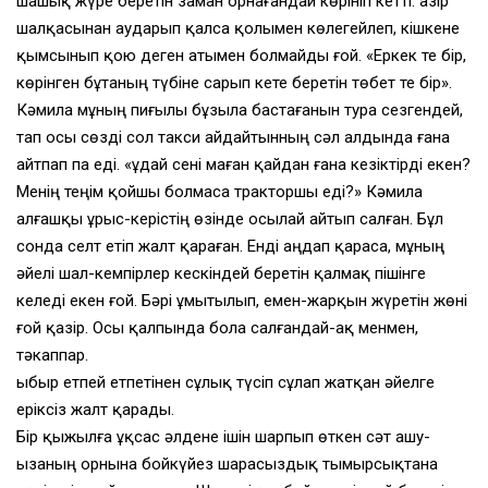
шашық жүре беретiн заман орнағандай көрiнiп кеттi. Қазiр
шалқасынан аударып қалса қолымен көлегейлеп, кiшкене
қымсынып қою деген атымен болмайды ғой. «Еркек те бiр,
көрiнген бұтаның түбiне сарып кете беретiн төбет те бiр».
Кәмила мұның пиғылы бұзыла бастағанын тура сезгендей,
тап осы сөздi сол такси айдайтынның сәл алдында ғана
айтпап па едi. «Құдай сенi маған қайдан ғана кезiктiрдi екен?
Менiң теңiм қойшы болмаса тракторшы едi?» Кәмила
алғашқы ұрыс-керiстiң өзiнде осылай айтып салған. Бұл
сонда селт етiп жалт қараған. Ендi аңдап қараса, мұның
әйелi шал-кемпiрлер кескiндей беретiн қалмақ пiшiнге
келедi екен ғой. Бәрi ұмытылып, емен-жарқын жүретiн жөнi
ғой қазiр. Осы қалпында бола салғандай-ақ менмен,
тәкаппар.
Қыбыр етпей етпетiнен сұлық түсiп сұлап жатқан әйелге
ерiксiз жалт қарады.
Бiр қыжылға ұқсас әлдене iшiн шарпып өткен сәт ашу-
ызаның орнына бойкүйез шарасыздық тымырсықтана