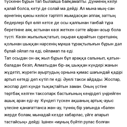
түскенiн бұрын тап былайша байқамапты. Дүниенiң келуi
қалай болса, кетуi де солай ма дейдi. Ал мына мың-сан
өрнегiнiң қиюы келiсе тәртiптi жымдасқан әппақ заттың
бедерлерi бұл өлiп кетсе де осы қалпынан танбай тұра
беретiнiне аяқ астынан көзi жеткен сәтте айран-асыр бола
түстi. Көзiн жыпылықтатып, оқырая қарайтын суретшiнiң
қолынан шыққан нәрсенiң мұнша тұрақтылығын бұрын дәл
бұлай ойлап па едi, ойламап па едi.
Тап осыдан он-ақ жыл бұрын бұл араққа салынып, қатын-
баладан безiп, Алматыдан бiр-ақ шыққан күндерi жанын
жүдетiп, жүрегiн ауыртудың орнына қимас шағындай қадiрi
артып кетедi деп күтiп пе едi. Әуелi такси айдады. Жоспар,
жоспар деп күнде тықақтайтын заман. Оның үстiне
төртбақ келген таксопарк бастығының кеңiрдегi үңiрейген
ашық аран едi-ау. Күндегi түскен ақшаның артық-ауыс
үлесiне қанағаттанса жөн-ау, түннiң бiр уағында «бәлен
жерде болам, мынадай кезде хабарлас, үйге апарып
тастайсың» дейдi. Iшiнен «мұның бүйтiп рулас болған