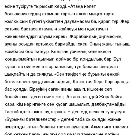
есiне түсiруге тырысып көрдi. «Атаңа нәлет
большевиктердiң атамнан тартып алған мыңға тарта
жылқысын бүгiнгi үкiметтен дауламасам ба, қарап тұр. Жер
сатыла бастаса атамның жайлауы мен қыстауын
жекешелендiрiп алуым керек». Жорабайдың әңгiмесiнiң
ауаны осыдан артыққа бармайды екен. Оның жаны тыныш,
жамбасы бос әйтеуiр. Көңiлiне уәйiмнiң көлеңкесiн
қондырмайтын қылиып қоймас бiр қоңдылық бар. Бұл
құсап өз ойымен өзi арпалысып, түн баласы сенделiп
шықпайтын да сияқты. «Сен төңiрегiңе бұрынғы өңкей
бөтелкелестерiңдi жиып алдың. Көзiң тая бере бәрi араққа
бас қояды. Бiреуiнiң саған жаны ашып, кiшкене сеп
болайыншы деген ниетi жоқ. Ал ана өзiңдей Жорабайға
қара, кiм көрiнгенге сен құсап шашылып, далбақтамайды.
Тастай қатты жiгiт-ау, шiркiн», – деп едi, шешесi түнеукүнi.
«Бұрынғы бөтелкелестерi» дегенi таба сықылды жанын
ауыртады. Қатын-баланы тастап ауылдан Алматыға таксист
боп кеткен баяғы жылғы сол көзсiз тәуекелiне дәтiнiң