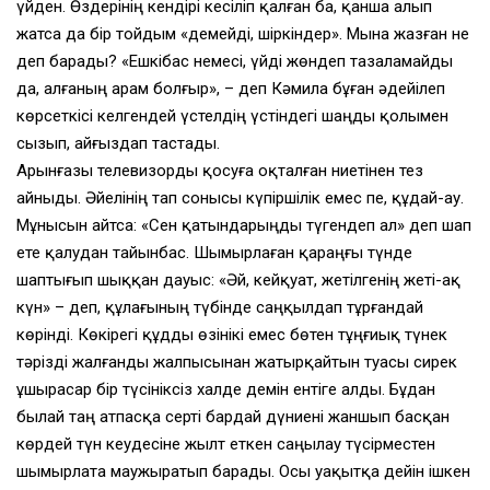
үйден. Өздерiнiң кендiрi кесiлiп қалған ба, қанша алып
жатса да бiр тойдым «демейдi, шiркiндер». Мына жазған не
деп барады? «Ешкiбас немесi, үйдi жөндеп тазаламайды
да, алғаның арам болғыр», – деп Кәмила бұған әдейiлеп
көрсеткiсi келгендей үстелдiң үстiндегi шаңды қолымен
сызып, айғыздап тастады.
Арынғазы телевизорды қосуға оқталған ниетiнен тез
айныды. Әйелiнiң тап сонысы күпiршiлiк емес пе, құдай-ау.
Мұнысын айтса: «Сен қатындарыңды түгендеп ал» деп шап
ете қалудан тайынбас. Шымырлаған қараңғы түнде
шаптығып шыққан дауыс: «Әй, кейқуат, жетiлгенiң жетi-ақ
күн» – деп, құлағының түбiнде саңқылдап тұрғандай
көрiндi. Көкiрегi құдды өзiнiкi емес бөтен тұңғиық түнек
тәрiздi жалғанды жалпысынан жатырқайтын туасы сирек
ұшырасар бiр түсiнiксiз халде демiн ентiге алды. Бұдан
былай таң атпасқа сертi бардай дүниенi жаншып басқан
көрдей түн кеудесiне жылт еткен саңылау түсiрместен
шымырлата маужыратып барады. Осы уақытқа дейiн iшкен