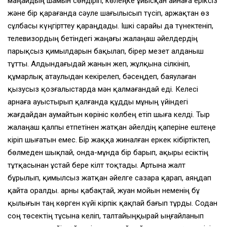
маңайдың шамын сөндiрiп, көлеңке ұйысқан айнаға ерiксiз
және бiр қарағанда сәуле шағылысып түсiп, аржақтан өз
сұлбасы күңгiрттеу қараңдады. Iшкi сарайы да түнектенiп,
телевизордың бетiндегi жаңағы жалаңаш әйелдердiң
парықсыз қимылдарын бақылап, бiрер мезет алданыш
тұтты. Алдындағыдай жанын жеп, жұлқына сiлкiнiп,
құмарлық атаулыдан кекiрелеп, бәсеңдеп, баяулаған
қызусыз қозғалыстарда мән қалмағандай едi. Келесi
арнаға ауыстырып қалғанда құдды мұның үйiндегi
жағдайдан аумайтын көрiнiс көлбең етiп шыға келдi. Тыр
жалаңаш қалпы етпетiнен жатқан әйелдiң қаперiне ештеңе
кiрiп шығатын емес. Бiр жаққа жиналған еркек кiбiртiктеп,
бөлмеден шықпай, онда-мұнда бiр барып, ақыры есiктiң
тұтқасынан ұстай бере кiлт тоқтады. Артына жалт
бұрылып, қимылсыз жатқан әйелге сазара қарап, аяңдап
қайта оралды. Қарны қабақтай, жуан мойын неменiң бұ
қылығын таң көрген күйi кiрпiк қақпай бағып тұрды. Содан
соң төсектiң тұсына келiп, талтайыңқырай ыңғайланып