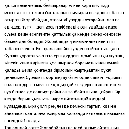
қалса келiн-кепшiк бейшаралар үлкен қара шәугiмдi
мосыға iлiп, от жаға бастағанын тымырая сызданып, бағып
отырған Жорабайдың атасы: «Бұларды суғарайын деп пе
едiңдер, түгi» – деп, ұрсып жiбередi екен. Құдайдың қара
суына дейiн есептейтiн қаттылыққа кейде сенер-сенбесiн
бiлмей дал болады. Жорабайдың ындын-ниетiнен тiптi
хабарсыз екен. Екi арада әшейiн түздегi сыйластық қана.
Сүзiлiп қараған уақытта ернi дүрдиiп, домбығыңқы жүзiнiң
жiпсиiп қана көрiнетiн қос шырағы борсықтыкiнен аумай
қалады. Бейiл қойғанда бiрмойын жыртқыштай бүкiл
денесiмен бұрылып, қортықтау бiтiмi одан сайын тұқшиып,
сазара кiдiрген мезетте қоңырқай көздерiнен жылт еткен
нұр бiлiнсе де салғырт райынан танбайтынына қайран. Бiр
кезде барып қызықты нәрсе айтатындай көздерi
күлiмдейдi. Бiрақ әлгi рең лезде көмескi тартып, көзiнiң
айналасы қалталана жиырыла қалғанда күйзелiстi нышанға
енгендей болады.
Тап сондай сәтте Жорабайдың нендей әңгiме айтатынын