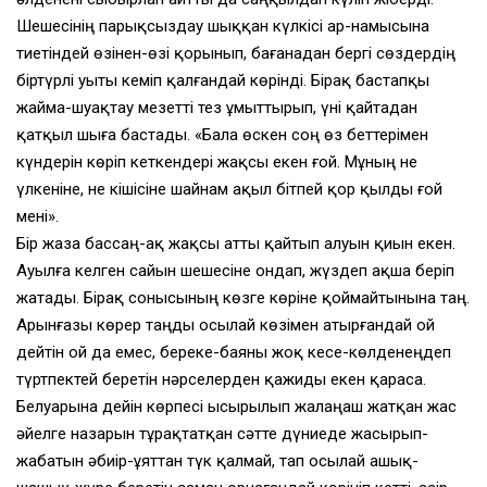
Шешесiнiң парықсыздау шыққан күлкiсi ар-намысына
тиетiндей өзiнен-өзi қорынып, бағанадан бергi сөздердiң
бiртүрлi уыты кемiп қалғандай көрiндi. Бiрақ бастапқы
жайма-шуақтау мезеттi тез ұмыттырып, үнi қайтадан
қатқыл шыға бастады. «Бала өскен соң өз беттерiмен
күндерiн көрiп кеткендерi жақсы екен ғой. Мұның не
үлкенiне, не кiшiсiне шайнам ақыл бiтпей қор қылды ғой
менi».
Бiр жаза бассаң-ақ жақсы атты қайтып алуын қиын екен.
Ауылға келген сайын шешесiне ондап, жүздеп ақша берiп
жатады. Бiрақ сонысының көзге көрiне қоймайтынына таң.
Арынғазы көрер таңды осылай көзiмен атырғандай ой
дейтiн ой да емес, береке-баяны жоқ кесе-көлденеңдеп
түртпектей беретiн нәрселерден қажиды екен қараса.
Белуарына дейiн көрпесi ысырылып жалаңаш жатқан жас
әйелге назарын тұрақтатқан сәтте дүниеде жасырып-
жабатын әбиiр-ұяттан түк қалмай, тап осылай ашық-