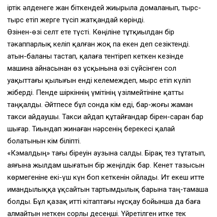
iртiк әлденеге жан бiткендей жиырыла домаланып, тырс-
тырс етiп жерге түсiп жатқандай көрiндi.
Өзiнен-өзi селт ете түстi. Көңiлiне тұтқиылдан бiр
тәкаппарлық келiп қалған жоқ па екен деп сезiктендi.
Қатын-баланы тастап, қалаға тентiреп кеткен кезiнде
машина айнасынан өз ұсқынына өзi сүйсiнген сол
уақыттағы қылығын ендi келемеждеп, мырс етiп күлiп
жiбердi. Пенде шiркiннiң үмiтiнiң үзiлмейтiнiне қатты
таңқалды. Әйтпесе бұл сонда кiм едi, бар-жоғы жаман
такси айдаушы. Такси айдап құтайғандар бiрен-саран бар
шығар. Тиындап жинаған нәрсенiң берекесi қалай
болатынын кiм бiлiптi.
«Кэмалдың» тағы бiреуiн аузына салды. Бiрақ тез тұтатып,
аяғына жылдам шығатын бiр жеңiлдiк бар. Кенет тазысын
көрмегенiне екi-үш күн боп кеткенiн ойлады. Ит екеш итте
имандылыққа ұқсайтын тартымдылық барына таң-тамаша
болды. Бұл қазақ иттi кiтаптағы нұсқау бойынша да баға
алмайтын неткен сорлы десеңшi. Үйретiлген итке тек