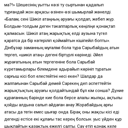
ма?!» Шешесiнiң уытты көзi ту сыртынан қадалып
тұрғандай жон арқасы өзiнен-өзi шымырлай жөнелдi.
«Балам, сенi Шикiл атаңның әруағы қолдап, жебеп жүр.
Болдым-толдым деген тәкаппарлық көңiлiңе қонақтап
қалмасын. Шикiл атаң жарықтық елдi аузына түгел
қаратса да бiр көтерiлiп қоймайтын кiшiпейiл бопты».
Дiнбұзар заманның мұғалiмi бола тұра Сарыбайдың атын
тергеп, «шикiл атаң» дегенi бiртүрлi көрiнедi. Әйел
жұрағатының атын тергегенiне бола Сарыбай
күретамырлары бiлемдене адырайып көрiнiп тұратын
сарғыш кiсi боп елестейтiнi несi екен? Шалдар да
жалпағынан Сарыбай демей Сарекең деп әспеттейтiн
жарықтықтың әруағы қолдайтындай бұл кiм сонша? Дүние
құрағанның бәрiнде кие бола берсе алалы жылқы, ақтылы
қойды алдына салып айдаған анау Жорабайдың арғы
атасы да тегiн емес шығар онда. Бiрақ оны жақсы кiсi едi
дегендi естiсе екi құлағы тас керең болсын. Қуыс үйден құр
шықпайтын қазақтың ежелгi салты. Сау етiп қонақ келе