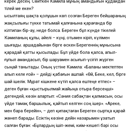
керек десең. Сөйткен Кәмила мұның амандығын құдайдан
тiлей ме екен?
Қысылтаяң шақта қолұшын көп созған Береген бейшараның
жақсылығы түкке татымай қалғанына қарағанда бiр
кiлтипан бiр-ау, неде болса. Береген бұл күнде тiкелей
Кәмиланың құлы, әйелi – күңi, отымен кiрiп, күлiмен
шығады. Қаршадайынан бiрге өскен Берегеннiң мұнысына
қарадай қатты қысылады. Бұл үйде бола қалса, апыл-
ғұпыл амандасып, бiр шаруамен асығып-үсiгiп жүрген
сыңай танытады. Оның үстiне Кәмила: «Баланы мектептен
алып келе ғой» – дейдi қабағын ашпай. «Өй, Беке, кел, бiрге
шай iшелiк. Мұрат кiшкене күтiп қалса ештеңе етпес» –
деген бұған «қыстырылмай жайыңа отыра берсеңшi»
дегендей, көзiн алартып: «Сәния сабақтан қалмасын, осы
үйде тамақ баршылық, қайтып келген соң iшер». «Ареке,
мен бара берейiн», – деп қипақтаған Береген сыртқа қарай
жөнеп барады. Есiктiң көзiне дейiн назарымен ұзатып
салған бұған: «Бұлардың iшiп-жемi, киiм-кешегi бәрi осы