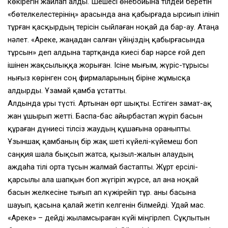
көкiрегiн жайлап алды. Шешесi өнебойына тiлдей беретiн
«бөтелкелестерiнiң» арасында ана қабырғада ырсиып iлiнiп
тұрған қасқырдың терiсiн сыйлаған ноқай да бар-ау. Атаңа
нәлет. «Ареке, жаңадан салған үйiңiздiң қабырғасында
тұрсын» деп алдына тартқанда киесi бар нәрсе ғой деп
iшiнен жақсылыққа жорыған. Iсiне мығым, жүрiс-тұрысы
нығыз көрiнген соң фирмаларының бiрiне жұмысқа
алдырды. Ұзамай қамба ұстатты.
Алдында ұры түстi. Артынан өрт шықты. Естiген замат-ақ
жан ұшырып жеттi. Баспа-бас айырбастап жүрiп басын
құраған дүниесi тiлсiз жаудың құшағына ораныпты.
Ұзыншақ қамбаның бiр жақ шетi күйелi-күйемеш боп
саңқия шала бықсып жатса, қызыл-жалын алаудың
аждаһа тiлi орта тұсын жалмай бастапты. Жұрт ерсiлi-
қарсылы ала шапқын боп жүгiрiп жүрсе, ал ана ноқай
басын желкесiне тығып ап күжiрейiп тұр. Қаны басына
шауып, қасына қалай жетiп келгенiн бiлмейдi. Удай мас.
«Ареке» – дейдi жыламсыраған күйi мiңгiрлеп. Сұқпытын