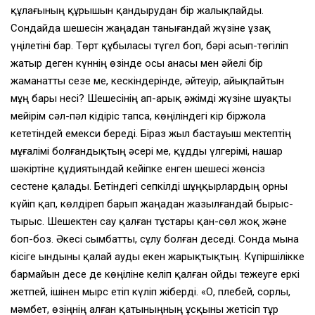
құлағының құрышын қандырудан бiр жалықпайды.
Сондайда шешесiн жаңадан танығандай жүзiне ұзақ
үңiлетiнi бар. Төрт құбыласы түгел боп, бәрi асып-төгiлiп
жатыр деген күннiң өзiнде осы анасы мен әйелi бiр
жаманатты сезе ме, кескiндерiнде, әйтеуiр, айықпайтын
мұң бары несi? Шешесiнiң ап-арық әжiмдi жүзiне шуақты
мейiрiм сәл-пәл кiдiрiс тапса, көңiлiндегi кiр бiржола
кететiндей емекси бередi. Бiраз жыл бастауыш мектептiң
мұғалiмi болғандықтың әсерi ме, құдды үлгерiмi, нашар
шәкiртiне құдиятындай кейiпке енген шешесi жөнсiз
сестене қалады. Бетiндегi сепкiлдi шұңқырлардың орны
күйiп қап, көлдiреп барып жаңадан жазылғандай бырыс-
тырыс. Шешектен сау қалған тұстары қан-сөл жоқ және
боп-боз. Әкесi сымбатты, сұлу болған деседi. Сонда мына
кiсiге ындыны қалай ауды екен жарықтықтың. Күпiршiлiкке
бармайын десе де көңiлiне келiп қалған ойды тежеуге еркi
жетпей, iшiнен мырс етiп күлiп жiбердi. «О, плебей, сорлы,
мәмбет, өзiңнiң алған қатыныңның ұсқыны жетiсiп тұр