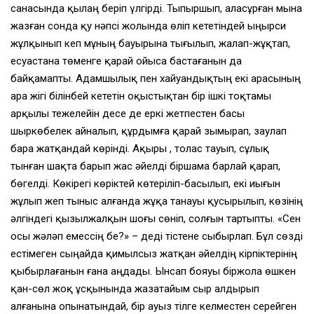
санасында қылаң берiп үлгiрдi. Тыпыршып, аласұрған мына
жазған сонда қу нәпсi жолында өлiп кететiндей ыңырси
жұлқынып кеп мұның бауырына тығылып, жалап-жұқтап,
есуастана төменге қарай ойыса бастағанын да
байқамапты. Адамшылық пен хайуандықтың екi арасының
ара жiгi бiлiнбей кететiн оқыстықтан бiр iшкi тоқтамы
арқылы тежелейiн десе де еркi жетпестен басы
шыркөбелек айналып, құрдымға қарай зымырап, заулап
бара жатқандай көрiндi. Ақыры , толас тауып, сұлық
тынған шақта барып жас әйелдi бiршама барлай қарап,
бөгелдi. Көкiрегi көрiктей көтерiлiп-басылып, екi иығын
жұлып жеп тыныс алғанда жұқа танауы қусырылып, көзiнiң
әлгiндегi қызылжалқын шоғы сөнiп, солғын тартыпты. «Сен
осы жәләп емессiң бе?» – дедi тiстене сыбырлап. Бұл сөздi
естiмеген сыңайда қимылсыз жатқан әйелдiң кiрпiктерiнiң
қыбырлағанын ғана аңдады. Ынсап бояуы бiржола өшкен
қан-сөл жоқ ұсқынында жазатайым сыр алдырып
алғанына опынатындай, бiр ауыз тiлге келместен серейген