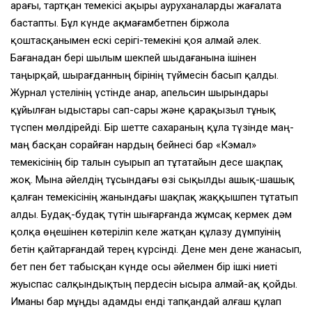
арағы, тартқан темекiсi ақыры ауруханаларды жағалата
бастапты. Бұл күнде ақмағамбетпен бiржола
қоштасқанымен ескi серiгi-темекiнi қоя алмай әлек.
Бағанадан берi шылым шекпей шыдағанына iшiнен
таңырқай, шырағданның бiрiнiң түймесiн басып қалды.
Журнал үстелiнiң үстiнде анар, апельсин шырындары
құйылған ыдыстары сап-сары және қарақызыл тұнық
түспен мөлдiрейдi. Бiр шетте сахараның құла түзiнде маң-
маң басқан сорайған нардың бейнесi бар «Кэмал»
темекiсiнiң бiр талын суырып ап тұтатайын десе шақпақ
жоқ. Мына әйелдiң тұсындағы өзi сықылды ашық-шашық
қалған темекiсiнiң жанындағы шақпақ жаққышпен тұтатып
алды. Будақ-будақ түтiн шығарғанда жұмсақ кермек дәм
қолқа өңешiнен көтерiлiп келе жатқан құлазу дүмпуiнiң
бетiн қайтарғандай терең күрсiндi. Дене мен дене жанасып,
бет пен бет табысқан күнде осы әйелмен бiр iшкi ниетi
жуыспас салқындықтың пердесiн ысыра алмай-ақ қойды.
Иманы бар мұңды адамды ендi тапқандай алғаш құлап