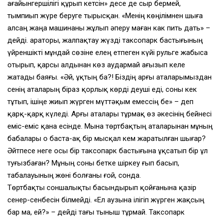
ағайынгершiлiгi құрып кетсiн» десе де сыр бермей,
тымпиып жүре беруге тырысқан. «Менiң көңiлiмнен шыға
алсаң жаңа машинаны жұлып әперу маған как пить дать» –
дейдi. Қараторы, жалпақтау жүздi таксопарк бастығының
үйреншiктi мұндай сөзiне елең етпеген күйi рульге жабыса
отырып, қарсы алдынан көз аудармай ағызып келе
жатады баяғы. «Әй, ұқтың ба?! Бiздiң арғы аталарымыздан
сенiң аталарың бiраз қорлық көрдi деушi едi, соны кек
тұтып, iшiңе жиып жүрген мүттәқым емессiң бе» – деп
қарқ-қарқ күледi. Арғы аталары тұрмақ өз әкесiнiң бейнесi
емiс-емiс қана есiнде. Мына төртбақтың аталарынан мұның
бабалары о баста-ақ бiр мысқал кем жаратылған шығар?
Әйтпесе неге осы бiр таксопарк бастығына ұқсатып бiр ұл
туғызбаған? Мұның соны бетке шiркеу ғып басып,
табалауының жөнi болғаны ғой, сонда.
Төртбақты соншалықты басындырып қойғанына қазiр
сенер-сенбесiн бiлмейдi. «Ел аузына iлiгiп жүрген жақсың
бар ма, ей?» – дейдi тағы тыныш тұрмай. Таксопарк