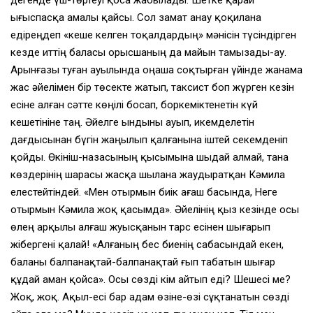
ығыспасқа амалы қайсы. Сол замат анау қоқилана
едiреңдеп «кеше келген тоқалдардың» мәнiсiн түсiндiрген
кезде иттiң баласы орысшаның да майын тамызады-ау.
Арынғазы туған ауылында оңаша соқтырған үйiнде жанама
жас әйелiмен бiр төсекте жатып, таксист боп жүрген кезiн
есiне алған сәтте көңiлi босап, боркемiктенетiн күй
кешетiнiне таң. Әйелге ындыны ауып, икемделетiн
дағдысынан бүгiн жаңылып қалғанына iштей секемденiп
қойды. Өкiнiш-назасының қысымына шыдай алмай, тана
көздерiнiң шарасы жасқа шылана жаудыратқан Кәмила
елестейтiндей. «Мен отырмын биiк ағаш басында, Неге
отырмын Кәмила жоқ қасымда». Әйелiнiң қыз кезiнде осы
өлең арқылы алғаш жуысқанын тарс есiнен шығарып
жiбергенi қалай! «Алғаның бес биенiң сабасындай екен,
баланы балпанақтай-балпанақтай ғып табатын шығар
құдай аман қойса». Осы сөздi кiм айтып едi? Шешесi ме?
Жоқ, жоқ. Ақыл-есi бар адам өзiне-өзi сұқтанатын сөздi