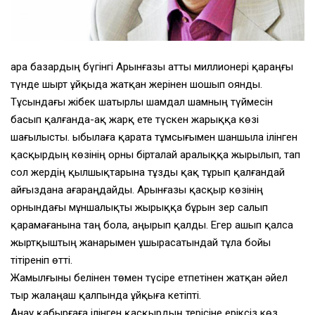
Қара базардың бүгiнгi Арынғазы атты миллионерi қараңғы
түнде шырт ұйқыда жатқан жерiнен шошып оянды.
Тұсындағы жiбек шатырлы шамдал шамның түймесiн
басып қалғанда-ақ жарқ ете түскен жарыққа көзi
шағылысты. Қыбылаға қарата тұмсығымен шаншыла iлiнген
қасқырдың көзiнiң орны бiрталай аралыққа жырылып, тап
сол жердiң қылшықтарына тұзды қақ тұрып қалғандай
айғыздана ағараңдайды. Арынғазы қасқыр көзiнiң
орнындағы мұншалықты жырыққа бұрын зер салып
қарамағанына таң бола, аңырып қалды. Егер ашып қалса
жыртқыштың жанарымен ұшырасатындай тұла бойы
тiтiренiп өттi.
Жамылғыны белiнен төмен түсiре етпетiнен жатқан әйел
тыр жалаңаш қалпында ұйқыға кетiптi.
Анау қабырғаға iлiнген қасқырдың терiсiне ерiксiз көз