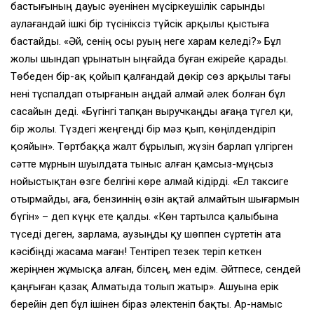
бастығының дауыс әуенiнен мүсiркеушiлiк сарынды
аулағандай iшкi бiр түсiнiксiз түйсiк арқылы қыстыға
бастайды. «Әй, сенiң осы руың неге харам келедi?» Бұл
жолы шындап ұрынатын ыңғайда бұған ежiрейе қарады.
Төбеден бiр-ақ қойып қалғандай дөкiр сөз арқылы тағы
ненi тұспалдап отырғанын аңдай алмай әлек болған бұл
сасайын дедi. «Бүгiнгi тапқан выручкаңды ағаңа түгел қи,
бiр жолы. Түздегi жеңгеңдi бiр мәз қып, көңiлдендiрiп
қояйын». Төртбаққа жалт бұрылып, жүзiн барлап үлгiрген
сәтте мұрнын шуылдата тыныс алған қамсыз-мұңсыз
нойыстықтан өзге белгiнi көре алмай кiдiрдi. «Ел таксиге
отырмайды, аға, бензиннiң өзiн ақтай алмайтын шығармын
бүгiн» – деп күңк ете қалды. «Көн тартылса қалыбына
түседi деген, зарлама, аузыңды қу шөппен сүртетiн ата
кәсiбiңдi жасама маған! Тентiреп тезек терiп кеткен
жерiңнен жұмысқа алған, бiлсең, мен едiм. Әйтпесе, сендей
қаңғыған қазақ Алматыда толып жатыр». Ашуына ерiк
берейiн деп бұл iшiнен бiраз әлектенiп бақты. Ар-намыс