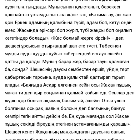
құри тың тыңдады. Мұнысынан қуыстанып, берекесi
қашпайтын ұстамдылығына және таң. «Бәтима-ау, әлi жас
қой. Еркек адамның қалыбына түсiп, адам боп, кетуi оңай
емес. Жасында әрi-сәрi боп жүрiп, түбi жақсы боп оңалып
кететiндер болады». «Жас болмай жерге кiрсiн!» – деп,
шешесi ұрсысып отырғандай шап ете түстi. Төбесiнен
мұзды суды құдды құйып жiбергендей есi ауа сiлейiп
қатты да қалды. Мұның барар жер, басар тауы қалмаған
ба, сонда? Шешесiнiң даусы сембестен өршiп, үйдiң төрт
қабырғасын тарсына, ауада қалықтай қалтырап тұрып
алады. «Баяғыда Асқар өлгеннен кейiн осы Жақан пұшық
маған ти деп қыр соңымнан қалмай қойып едi. Осылар деп
жүрiп қор болған ақымақ басым-ай, әшейiн. Отыз ұлың
болғанша осырақ шалың болсын деп баяғының байғұс
кемпiрi тегiн айтты дейсiң бе. Ең құрымағанда сол Жақан
пұшық секiлдi бiреудiң етегiнен ұстамағанымды қарашы».
Шешесi кенет Жақанның маңқылдаған даусына салып,
әлдененi сыбырлап айтты да саңқылдап күлiп жiбердi.