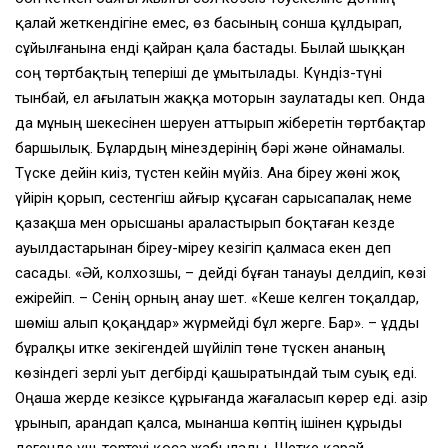
қалай жеткендiгiне емес, өз басының сонша құлдырап,
сұйылғанына ендi қайран қала бастады. Былай шыққан
соң төртбақтың теперiшi де ұмытылады. Күндiз-түнi
тынбай, ел ағылатын жаққа моторын заулатады кеп. Онда
да мұның шекесiнен шеруен аттырып жiберетiн төртбақтар
баршылық. Бұлардың мiнездерiнiң бәрi және ойнамалы.
Түске дейiн киiз, түстен кейiн мүйiз. Ана бiреу жөнi жоқ
үйiрiн қорып, сестенгiш айғыр құсаған сарысапалақ неме
қазақша мен орысшаны араластырып боқтаған кезде
ауылдастарынан бiреу-мiреу кезiгiп қалмаса екен деп
сасады. «Әй, колхозшы, – дейдi бұған танауы делдиiп, көзi
ежiрейiп. – Сенiң орның анау шет. «Кеше келген тоқалдар,
шөмiш алып қоқаңдар» жүрмейдi бұл жерге. Бар». – Құдды
бұралқы итке зекiгендей шүйiлiп төне түскен ананың
көзiндегi зерлi уыт дегбiрдi қашыратындай тым суық едi.
Оңаша жерде кезiксе құрығанда жағаласып көрер едi. Қазiр
ұрынып, арандап қалса, мынанша көптiң iшiнен құрыды
дегенде үш-төртеуi қоса жабылады. Шетке қарай