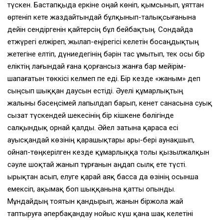
түскен. Бастапқыда еркiне оңай көнiп, қымсынып, ұяттан
өртенiп кете жаздайтындай бұлқынып-талықсығанына
дейiн сендiргенiн қайтерсiң бұл бейбақтың. Сондайда
етжүрегi елжiреп, жылап-еңiрегiсi келетiн босаңдықтың
жетегiне елтiп, дүниедегiнiң бәрiн тас ұмытып, тек осы бiр
елiктiң лағындай ғана қорғансыз жанға бар мейiрiм-
шапағатын төккiсi келмеп пе едi. Бiр кезде «жаным» деп
сыңсып шыққан даусын естiдi. Әуелi құмарлықтың
жалыны бәсеңсiмей лапылдап барып, кенет санасына суық
сызат түскендей шекесiнiң бiр кiшкене бөлiгiнде
салқындық орнай қалды. Әйел затына қараса есi
ауысқандай көзiнiң қарашықтары ары-берi аунақшып,
ойнап-төңкерiлген кезде құмарлыққа толы қызылжалқын
сәуле шоқтай жанып тұрғанын аңдап сылқ ете түстi.
Қырықтан асып, елуге қарай аяқ басса да өзiнiң осынша
емексiп, ақымақ боп шыққанына қатты опынды.
Мұндайдың тоятын қандырып, жанын бiржола жай
таптыруға әпербақандау нойыс күш қана шақ келетiнi