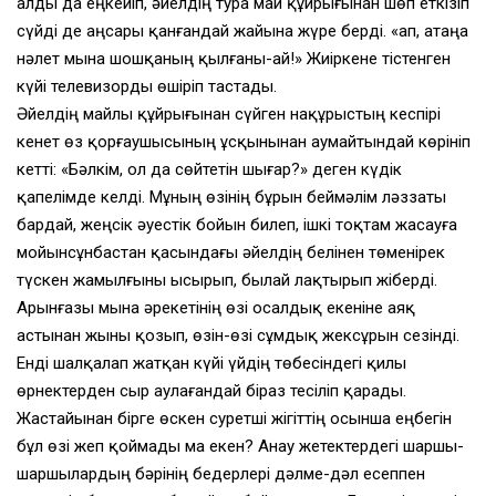
алды да еңкейiп, әйелдiң тура май құйрығынан шөп еткiзiп
сүйдi де аңсары қанғандай жайына жүре бердi. «Қап, атаңа
нәлет мына шошқаның қылғаны-ай!» Жиiркене тiстенген
күйi телевизорды өшiрiп тастады.
Әйелдiң майлы құйрығынан сүйген нақұрыстың кеспiрi
кенет өз қорғаушысының ұсқынынан аумайтындай көрiнiп
кеттi: «Бәлкiм, ол да сөйтетiн шығар?» деген күдiк
қапелiмде келдi. Мұның өзiнiң бұрын беймәлiм ләззаты
бардай, жеңсiк әуестiк бойын билеп, iшкi тоқтам жасауға
мойынсұнбастан қасындағы әйелдiң белiнен төменiрек
түскен жамылғыны ысырып, былай лақтырып жiбердi.
Арынғазы мына әрекетiнiң өзi осалдық екенiне аяқ
астынан жыны қозып, өзiн-өзi сұмдық жексұрын сезiндi.
Ендi шалқалап жатқан күйi үйдiң төбесiндегi қилы
өрнектерден сыр аулағандай бiраз тесiлiп қарады.
Жастайынан бiрге өскен суретшi жiгiттiң осынша еңбегiн
бұл өзi жеп қоймады ма екен? Анау жетектердегi шаршы-
шаршылардың бәрiнiң бедерлерi дәлме-дәл есеппен