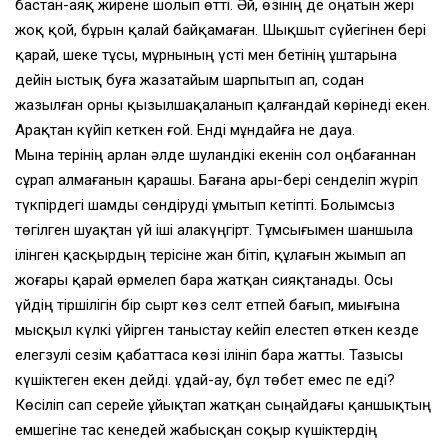
бастан-аяқ жирене шолып өттi. Әй, өзiнiң де оңатын жерi
жоқ қой, бұрын қалай байқамаған. Шықшыт сүйегiнен берi
қарай, шеке тұсы, мұрнының үстi мен бетiнiң ұштарына
дейiн ыстық буға жазатайым шарпытып ап, содан
жазылған орны қызылшақаланып қалғандай көрiнедi екен.
Арақтан күйiп кеткен ғой. Ендi мұндайға не дауа.
Мына терiнiң арлан әлде шуландiкi екенiн сол оңбағаннан
сұрап алмағанын қарашы. Бағана ары-берi сенделiп жүрiп
түкпiрдегi шамды сөндiрудi ұмытып кетiптi. Болымсыз
төгiлген шуақтан үй iшi алакүңгiрт. Тұмсығымен шаншыла
iлiнген қасқырдың терiсiне жан бiтiп, құлағын жымып ап
жоғары қарай өрмелеп бара жатқан сияқтанады. Осы
үйдiң тiршiлiгiн бiр сырт көз селт етпей бағып, миығына
мысқыл күлкi үйiрген таныстау кейiп елестеп өткен кезде
елегзулi сезiм қабаттаса көзi iлiнiп бара жатты. Тазысы
күшiктеген екен дейдi. Құдай-ау, бұл төбет емес пе едi?
Көсiлiп сап серейе ұйықтап жатқан сыңайдағы қаншықтың
емшегiне тас кенедей жабысқан соқыр күшiктердiң