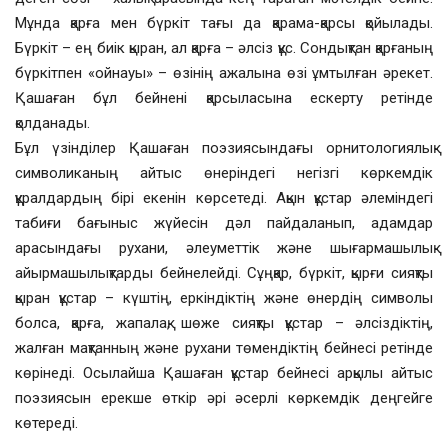
Мұнда қарға мен бүркіт тағы да қарама-қарсы қойылады.
Бүркіт – ең биік қыран, ал қарға – әлсіз құс. Сондықтан қарғаның
бүркітпен «ойнауы» – өзінің ажалына өзі ұмтылған әрекет.
Қашаған бұл бейнені қарсыласына ескерту ретінде
қолданады.
Бұл үзінділер Қашаған поэзиясындағы орнитологиялық
символиканың айтыс өнеріндегі негізгі көркемдік
құралдардың бірі екенін көрсетеді. Ақын құстар әлеміндегі
табиғи бағыныс жүйесін дәл пайдаланып, адамдар
арасындағы рухани, әлеуметтік және шығармашылық
айырмашылықтарды бейнелейді. Сұңқар, бүркіт, қырғи сияқты
қыран құстар – күштің, еркіндіктің және өнердің символы
болса, қарға, жапалақ, шөже сияқты құстар – әлсіздіктің,
жалған мақтанның және рухани төмендіктің бейнесі ретінде
көрінеді. Осылайша Қашаған құстар бейнесі арқылы айтыс
поэзиясын ерекше өткір әрі әсерлі көркемдік деңгейге
көтереді.