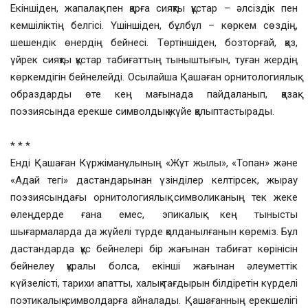
Екіншіден, жапалақ пен қарға сияқты құстар – әлсіздік пен
кемшіліктің белгісі. Үшіншіден, бұлбұл – көркем сөздің,
шешендік өнердің бейнесі. Төртіншіден, бозторғай, қаз,
үйрек сияқты құстар табиғаттың тыныштығын, туған жердің
көркемдігін бейнелейді. Осылайша Қашаған орнитологиялық
образдарды өте кең мағынада пайдаланып, қазақ
поэзиясында ерекше символдық жүйе қалыптастырады.
* * *
Енді Қашаған Күржіманұлының «Жұт жылы», «Топан» және
«Адай тегі» дастандарынан үзінділер келтірсек, жырау
поэзиясындағы орнитологиялық символиканың тек жеке
өлеңдерде ғана емес, эпикалық кең тынысты
шығармаларда да жүйелі түрде қолданылғанын көреміз. Бұл
дастандарда құс бейнелері бір жағынан табиғат көрінісін
бейнелеу құралы болса, екінші жағынан әлеуметтік
күйзелісті, тарихи апатты, халық тағдырын білдіретін күрделі
поэтикалық символдарға айналады. Қашағанның ерекшелігі