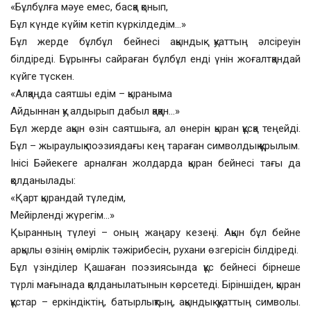
«Бұлбұлға мәуе емес, басқа қонып,
Бұл күнде күйім кетіп күркілдедім…»
Бұл жерде бұлбұл бейнесі ақындық қуаттың әлсіреуін
білдіреді. Бұрынғы сайраған бұлбұл енді үнін жоғалтқандай
күйге түскен.
«Алқаңда саятшы едім – қыраныма
Айдыннан қу алдырып дабыл қаққан…»
Бұл жерде ақын өзін саятшыға, ал өнерін қыран құсқа теңейді.
Бұл – жыраулық поэзиядағы кең тараған символдық құрылым.
Інісі Бәйекеге арналған жолдарда қыран бейнесі тағы да
қолданылады:
«Қарт қырандай түледім,
Мейірленді жүрегім…»
Қыранның түлеуі – оның жаңару кезеңі. Ақын бұл бейне
арқылы өзінің өмірлік тәжірибесін, рухани өзгерісін білдіреді.
Бұл үзінділер Қашаған поэзиясында құс бейнесі бірнеше
түрлі мағынада қолданылатынын көрсетеді. Біріншіден, қыран
құстар – еркіндіктің, батырлықтың, ақындық қуаттың символы.