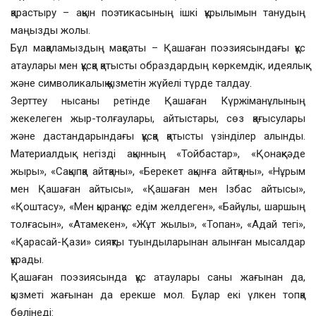
қарастыру – ақын поэтикасының ішкі құрылымын танудың
маңызды жолы.
Бұл мақаламыздың мақсаты – Қашаған поэзиясындағы құс
атаулары мен құсқа қатысты образдардың көркемдік, идеялық
және символикалық қызметін жүйелі түрде талдау.
Зерттеу нысаны ретінде Қашаған Күржіманұлының
жекелеген жыр-толғаулары, айтыстары, сөз қағысулары
және дастандарындағы құсқа қатысты үзінділер алынды.
Материалдық негізді ақынның «Тойбастар», «Қонақкәде
жыры», «Сақыпқа айтқаны», «Берекет ақынға айтқаны», «Нұрым
мен Қашаған айтысы», «Қашаған мен Ізбас айтысы»,
«Қоштасу», «Мен қыранқұс едім желдеген», «Байұлы, шаршың
толғасын», «Атамекен», «Жұт жылы», «Топан», «Адай тегі»,
«Қарасай-Қази» сияқты туындыларынан алынған мысалдар
құрады.
Қашаған поэзиясында құс атаулары саны жағынан да,
қызметі жағынан да ерекше мол. Бұлар екі үлкен топқа
бөлінеді: