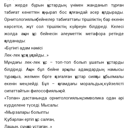
Бұл жерде бұрын құстардың үнімен жанданып тұрған
табиғат кенеттен қаңырап бос қалғандай әсер қалдырады.
Орнитологиялық бейнелер табиғаттағы тіршіліктің бар екенін
көрсетсе, жұт сол тіршіліктің күйреуін білдіреді. Келесі
жолда ақын құс бейнесін әлеуметтік метафора ретінде
қолданады:
«Бүгінгі адам нәмісі
Лек-лек құсқа ұқсайды…»
Мұндағы лек-лек құс – топ-топ болып ұшатын құстарды
білдіреді. Ақын бұл бейне арқылы адамдардың намысы
тұрақсыз, желмен бірге қозғалған құстар сияқты құбылмалы
екенін меңзейді. Бұл – қоғамдағы моральдық күйзелісті
сипаттайтын философиялық ой.
«Топан» дастанында орнитологиялық символика одан әрі
күрделене түседі. Мысалы:
«Мырзалары болыпты
Құбарлан ертіп құс салған,
Лашын, сұңқар ұстаған…»