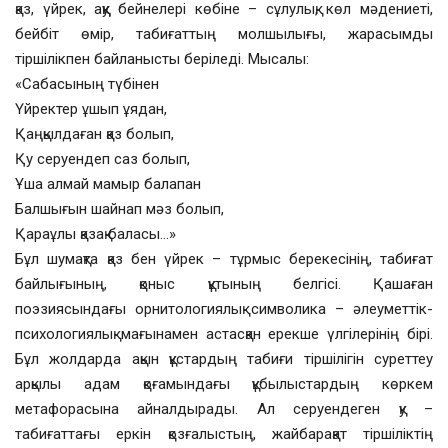
қаз, үйрек, аққу бейнелері көбіне – сұлулық, көл мәдениеті,
бейбіт өмір, табиғаттың молшылығы, жарасымды
тіршілікпен байланысты беріледі. Мысалы:
«Сабасының түбінен
Үйректер ұшып ұядан,
Қаңқылдаған қаз болып,
Қу серуендеп саз болып,
Ұша алмай мамыр балапан
Балшығын шайнап мәз болып,
Қараұлы қазақ баласы…»
Бұл шумақта қаз бен үйрек – тұрмыс берекесінің, табиғат
байлығының, қоныс құтының белгісі. Қашаған
поэзиясындағы орнитологиялық символика – әлеуметтік-
психологиялық мағынамен астасқан ерекше үлгілерінің бірі.
Бұл жолдарда ақын құстардың табиғи тіршілігін суреттеу
арқылы адам қоғамындағы құбылыстардың көркем
метафорасына айналдырады. Ал серуендеген қу –
табиғаттағы еркін қозғалыстың, жайбарақат тіршіліктің