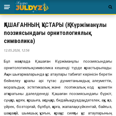
ҚАШАҒАННЫҢ ҚҰСТАРЫ (Қ. Күржіманұлы
поэзиясындағы орнитологиялық
символика)
12.05.2026, 12:56
Бұл мақалада Қашаған Күржіманұлы поэзиясындағы
орнитологиялық символика кешенді түрде қарастырылады.
Ақын шығармаларында құс атау­лары табиғат көрінісін беретін
бейнелеу құралы әрі тұтас дүниетаным­дық, әлеуметтік,
моральдық, эстетикалық және поэтикалық код қызметін
атқаратыны дәлелденеді. Қашаған поэзиясындағы бүркіт,
сұңқар, қырғи, қаршыға, ақсұңқар, бидайық, дуадақ, дегелек, аққу, қаз,
үйрек, бозторғай, бұлбұл, қарға, жапалақ, күйкентай, байғыз,
шақшақай, шымшық, құзғын, қарақұс сияқты құс атауларының