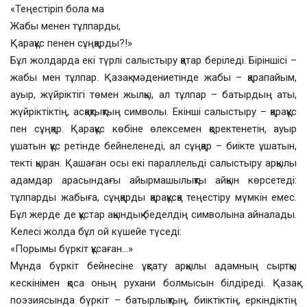
«Теңестіріп бола ма
Жабы менен тұлпарды,
Қарақұс пенен сұңқарды?!»
Бұл жолдарда екі түрлі салыстыру қатар беріледі. Біріншісі –
жабы мен тұлпар. Қазақ мәдениетінде жабы – қарапайым,
ауыр, жүйріктігі төмен жылқы, ал тұлпар – батырдың аты,
жүйріктіктің, асқақтықтың символы. Екінші салыстыру – қарақұс
пен сұңқар. Қарақұс көбіне өлексемен қоректенетін, ауыр
ұшатын құс ретінде бейнеленеді, ал сұңқар – биікте ұшатын,
текті қыран. Қашаған осы екі параллельді салыстыру арқылы
адамдар арасындағы айырмашылықты айқын көрсетеді:
тұлпарды жабыға, сұңқарды қарақұсқа теңестіру мүмкін емес.
Бұл жерде де құстар ақындық беделдің символына айналады.
Келесі жолда бұл ой күшейе түседі:
«Порымы бүркіт құсаған…»
Мұнда бүркіт бейнесіне ұқсату арқылы адамның сыртқы
кескінімен қоса оның рухани болмысын білдіреді. Қазақ
поэзиясында бүркіт – батырлықтың, биіктіктің, еркіндіктің