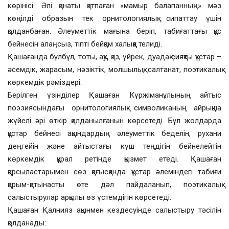
көрінісі. Әлі қанаты қатпаған «мамыр балапанның» мәз
көңілді образын тек орнитологиялық сипаттау үшін
қолданбаған. Әлеуметтік мағына беріп, табиғаттағы құс
бейнесін алаңсыз, тіпті бейқам халыққа телиді.
Қашағанда бұлбұл, тоты, аққу, қаз, үйрек, дуадақ сияқты құстар –
әсемдік, жарасым, нәзіктік, молшылық, салтанат, поэтикалық
көркемдік рәміздері.
Берілген үзінділер Қашаған Күржіманұлының айтыс
поэзиясындағы орнитологиялық символиканың айрықша
жүйелі әрі өткір қолданылғанын көрсетеді. Бұл жолдарда
құстар бейнесі ақындардың әлеуметтік беделін, рухани
деңгейін және айтыстағы күш теңдігін бейнелейтін
көркемдік құрал ретінде қызмет етеді. Қашаған
қарсыластарымен сөз қағысқанда құстар әлеміндегі табиғи
қарым-қатынасты өте дәл пайдаланып, поэтикалық
салыстырулар арқылы өз үстемдігін көрсетеді.
Қашаған Қалнияз ақынмен кездесуінде салыстыру тәсілін
қолданады: