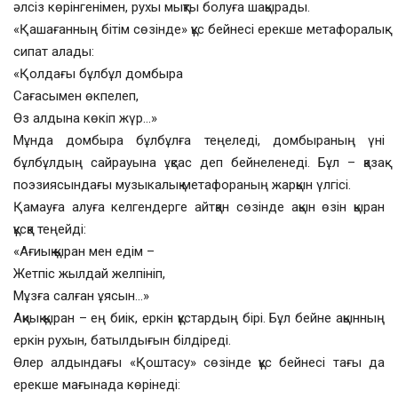
әлсіз көрінгенімен, рухы мықты болуға шақырады.
«Қашағанның бітім сөзінде» құс бейнесі ерекше метафоралық
сипат алады:
«Қолдағы бұлбұл домбыра
Сағасымен өкпелеп,
Өз алдына көкіп жүр…»
Мұнда домбыра бұлбұлға теңеледі, домбыраның үні
бұлбұлдың сайрауына ұқсас деп бейнеленеді. Бұл – қазақ
поэзиясындағы музыкалық метафораның жарқын үлгісі.
Қамауға алуға келгендерге айтқан сөзінде ақын өзін қыран
құсқа теңейді:
«Ағиық қыран мен едім –
Жетпіс жылдай желпініп,
Мұзға салған ұясын…»
Ақиық қыран – ең биік, еркін құстардың бірі. Бұл бейне ақынның
еркін рухын, батылдығын білдіреді.
Өлер алдындағы «Қоштасу» сөзінде құс бейнесі тағы да
ерекше мағынада көрінеді: