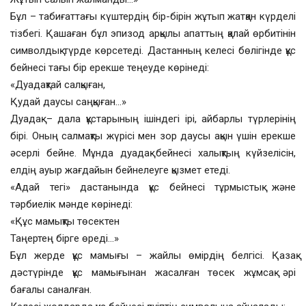
Бұл – табиғаттағы күштердің бір-бірін жұтып жатқан күрделі
тізбегі. Қашаған бұл эпизод арқылы апаттың қалай өрбитінін
символдық түрде көрсетеді. Дастанның келесі бөлігінде құс
бейнесі тағы бір ерекше теңеуде көрінеді:
«Дуадақтай салқыған,
Қудай даусы саңқыған…»
Дуадақ – дала құстарының ішіндегі ірі, айбарлы түрлерінің
бірі. Оның салмақты жүрісі мен зор даусы ақын үшін ерекше
әсерлі бейне. Мұнда дуадақ бейнесі халықтың күйзелісін,
елдің ауыр жағдайын бейнелеуге қызмет етеді.
«Адай тегі» дастанында құс бейнесі тұрмыстық және
тәрбиелік мәнде көрінеді:
«Құс мамықты төсектен
Таңертең бірге өреді…»
Бұл жерде құс мамығы – жайлы өмірдің белгісі. Қазақ
дәстүрінде құс мамығынан жасалған төсек жұмсақ әрі
бағалы саналған.