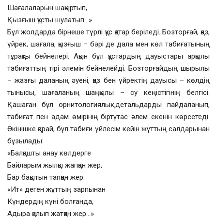
Шағалаларын шақыртып,
Қызғыш құсты шулатып…»
Бұл жолдарда бірнеше түрлі құс қатар беріледі. Бозторғай, қаз,
үйрек, шағала, қызғыш – бәрі де дала мен көл табиғатының
тұрақты бейнелері. Ақын бұл құстардың дауыстары арқылы
табиғаттың тірі әлемін бейнелейді. Бозторғайдың шырылы
– жазғы даланың әуені, қаз бен үйректің дауысы – көлдің
тынысы, шағаланың шаңқылы – су кеңістігінің белгісі.
Қашаған бұл орнитологиялық детальдарды пайдаланып,
табиғат пен адам өмірінің біртұтас әлем екенін көрсетеді.
Өкінішке қарай, бұл табиғи үйлесім кейін жұттың салдарынан
бұзылады:
«Балқашты анау көлдерге
Байларым жылқы жапқан жер,
Бар бақытын тапқан жер.
«Ит» деген жұттың зарпынан
Күндердің күні болғанда,
Адыра қалып жатқан жер…»