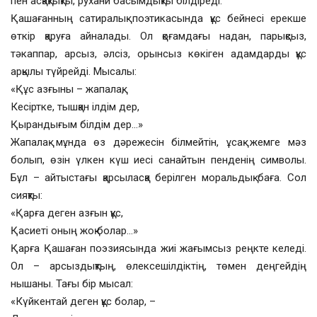
пен асқақтықты, рухани басымдықты білдіреді.
Қашағанның сатиралық поэтикасында құс бейнесі ерекше
өткір қаруға айналады. Ол қоғамдағы надан, парықсыз,
тәкаппар, арсыз, әлсіз, орынсыз көкіген адамдарды құс
арқылы түйрейді. Мысалы:
«Құс азғыны – жапалақ,
Кесіртке, тышқан ілдім дер,
Қырандығым білдім дер…»
Жапалақ мұнда өз дәрежесін білмейтін, ұсақ жемге мәз
болып, өзін үлкен күш иесі санайтын пенденің символы.
Бұл – айтыстағы қарсыласқа берілген моральдық баға. Сол
сияқты:
«Қарға деген азғын құс,
Қасиеті оның жоқ болар…»
Қарға Қашаған поэзиясында жиі жағымсыз реңкте келеді.
Ол – арсыздықтың, өлексешілдіктің, төмен деңгейдің
нышаны. Тағы бір мысал:
«Күйкентай деген құс болар, –