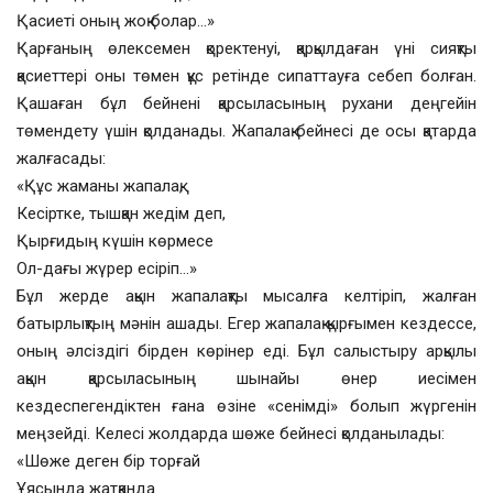
Қасиеті оның жоқ болар…»
Қарғаның өлексемен қоректенуі, қарқылдаған үні сияқты
қасиеттері оны төмен құс ретінде сипаттауға себеп болған.
Қашаған бұл бейнені қарсыласының рухани деңгейін
төмендету үшін қолданады. Жапалақ бейнесі де осы қатарда
жалғасады:
«Құс жаманы жапалақ,
Кесіртке, тышқан жедім деп,
Қырғидың күшін көрмесе
Ол-дағы жүрер есіріп…»
Бұл жерде ақын жапалақты мысалға келтіріп, жалған
батырлықтың мәнін ашады. Егер жапалақ қырғымен кездессе,
оның әлсіздігі бірден көрінер еді. Бұл салыстыру арқылы
ақын қарсыласының шынайы өнер иесімен
кездеспегендіктен ғана өзіне «сенімді» болып жүргенін
меңзейді. Келесі жолдарда шөже бейнесі қолданылады:
«Шөже деген бір торғай
Ұясында жатқанда