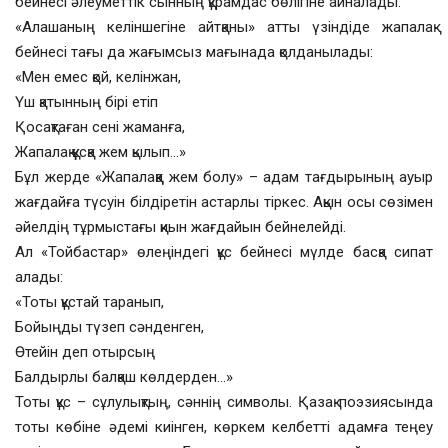
бейнесі әлеуметтік сынның құрамдас бөлігіне айналады.
«Алашаның келіншегіне айтқаны» атты үзіндіде жапалақ
бейнесі тағы да жағымсыз мағынада қолданылады:
«Мен емес қой, келінжан,
Үш қатынның бірі етіп
Қосақтаған сені жаманға,
Жапалақ құсқа жем қылып…»
Бұл жерде «Жапалаққа жем болу» – адам тағдырының ауыр
жағдайға түсуін білдіретін астарлы тіркес. Ақын осы сөзімен
әйелдің тұрмыстағы қиын жағдайын бейнелейді.
Ал «Тойбастар» өлеңіндегі құс бейнесі мүлде басқа сипат
алады:
«Тоты құстай таранып,
Бойыңды түзеп сәнденген,
Өтейін деп отырсың
Балдырлы балқаш көлдерден…»
Тоты құс – сұлулықтың, сәннің символы. Қазақ поэзиясында
тоты көбіне әдемі киінген, көркем келбетті адамға теңеу