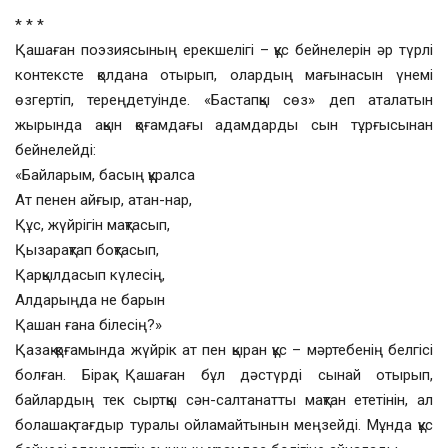
* * *
Қашаған поэзиясының ерекшелігі – құс бейнелерін әр түрлі
контексте қолдана отырып, олардың мағынасын үнемі
өзгертіп, тереңдетуінде. «Бастапқы сөз» деп аталатын
жырында ақын қоғамдағы адамдарды сын тұрғысынан
бейнелейді:
«Байларым, басың құралса
Ат пенен айғыр, атан-нар,
Құс, жүйрігін мақтасып,
Қызарақтап боқтасып,
Қарқылдасып күлесің,
Алдарыңда не барын
Қашан ғана білесің?»
Қазақ қоғамында жүйрік ат пен қыран құс – мәртебенің белгісі
болған. Бірақ Қашаған бұл дәстүрді сынай отырып,
байлардың тек сыртқы сән-салтанатты мақтан ететінін, ал
болашақ тағдыр туралы ойламайтынын меңзейді. Мұнда құс