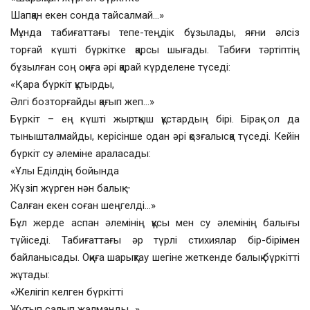
Шапқан екен сонда тайсалмай…»
Мұнда табиғаттағы тепе-теңдік бұзылады, яғни әлсіз
торғай күшті бүркітке қарсы шығады. Табиғи тәртіптің
бұзылған соң оқиға әрі қарай күрделене түседі:
«Қара бүркіт құтырды,
Әлгі бозторғайды қағып жеп…»
Бүркіт – ең күшті жыртқыш құстардың бірі. Бірақ ол да
тынышталмайды, керісінше одан әрі қозғалысқа түседі. Кейін
бүркіт су әлеміне араласады:
«Ұлы Еділдің бойында
Жүзіп жүрген нән балық –
Салған екен соған шеңгелді…»
Бұл жерде аспан әлемінің құсы мен су әлемінің балығы
түйіседі. Табиғаттағы әр түрлі стихиялар бір-бірімен
байланысады. Оқиға шарықтау шегіне жеткенде балық бүркітті
жұтады:
«Желігіп келген бүркітті
Жұтып салып жалманды…»