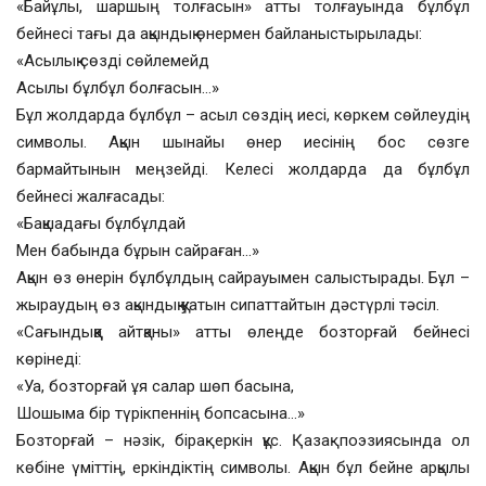
«Байұлы, шаршың толғасын» атты толғауында бұлбұл
бейнесі тағы да ақындық өнермен байланыстырылады:
«Асылық сөзді сөйлемейд
Асылы бұлбұл болғасын…»
Бұл жолдарда бұлбұл – асыл сөздің иесі, көркем сөйлеудің
символы. Ақын шынайы өнер иесінің бос сөзге
бармайтынын меңзейді. Келесі жолдарда да бұлбұл
бейнесі жалғасады:
«Бақшадағы бұлбұлдай
Мен бабында бұрын сайраған…»
Ақын өз өнерін бұлбұлдың сайрауымен салыстырады. Бұл –
жыраудың өз ақындық қуатын сипаттайтын дәстүрлі тәсіл.
«Сағындыққа айтқаны» атты өлеңде бозторғай бейнесі
көрінеді:
«Уа, бозторғай ұя салар шөп басына,
Шошыма бір түрікпеннің бопсасына…»
Бозторғай – нәзік, бірақ еркін құс. Қазақ поэзиясында ол
көбіне үміттің, еркіндіктің символы. Ақын бұл бейне арқылы