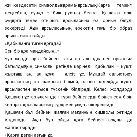
жиі кездесетін символдық қарама-қарсылық. Қарға – төменгі
деңгейдің, сұңқар – биік рухтың белгісі. Қашаған өзін
сұңқарға теңей отырып, қарсыласына өз орнын білуді
ескертеді. Ақын қарсыласының әрекетін тағы бір образ
арқылы сипаттайды:
«Қабыланға тиген қарғадай
Сен бір қара маңдайсың…»
Бұл жерде қарға бейнесі тағы да әлсіздік пен орынсыз
батылдықтың символы ретінде көрінеді. Қабылан – күшті
жыртқыш аң, ал қарға – әлсіз құс. Мұндай салыстыру
қарсыластың өз шамасын білмей, өзінен әлдеқайда күшті
қарсыласпен айтысқа түскенін білдіреді. Келесі жолдарда
Қашаған құстар әлеміндегі түрлі бейнелерді бірінен соң бірін
келтіріп, қарсыласының тұрқы мен құлқын әшкерелейді:
Қашаған бұл бейнені жалған мақтанның символы ретінде
қолданады. Ақын бұл ойды қарға бейнесі арқылы да
жалғастырады:
«Қарға деген азғын құс,