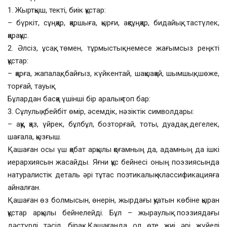
1. Жыртқыш, текті, биік құстар:
– бүркіт, сұңқар, қаршыға, қырғи, ақсұңқар, бидайық, тастүлек,
қарақұс.
2. Әлсіз, ұсақ, төмен, тұрмыстық немесе жағымсыз реңкті
құстар:
– қарға, жапалақ, байғыз, күйкентай, шақшақай, шымшық, шөже,
торғай, тауық.
Бұлардан басқа үшінші бір аралық топ бар:
3. Сұлулық, бейбіт өмір, әсемдік, нәзіктік символдары:
– аққу, қаз, үйрек, бұлбұл, бозторғай, тоты, дуадақ, дегелек,
шағала, қызғыш.
Қашаған осы үш қабат арқылы қоғамның да, адамның да ішкі
иерархиясын жасайды. Яғни құс бейнесі оның поэзиясында
натуралистік деталь әрі тұтас поэтикалық классификацияға
айналған.
Қашаған өз болмысын, өнерін, жырдағы қуатын көбіне қыран
құстар арқылы бейнелейді. Бұл – жыраулық поэзиядағы
дәстүрлі тәсіл, бірақ Қашағанда ол өте жиі әрі жүйелі