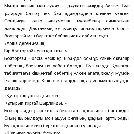
Мұнда лашын мен сұңқар – дәулетті өмірдің белгісі. Бұл
құстарды баптау тек бай адамдардың қолынан келген.
Сондықтан олар әлеуметтік мәртебенің символына
айналады. Дастанның ең қызықты эпизодтарының бірі –
бозторғай мен бүркітке байланысты өрбитін оқиға:
«Арша деген ағашқа
Бір бозторғай келіп қоныпты…»
Бозторғай – әлсіз, нәзік құс. Бірақ дәл осы құс үлкен оқиғалар
тізбегінің басталуына себеп болады. Бұл жерде Қашаған
табиғаттағы кішкентай себептің үлкен апатқа әкелуі мүмкін
екенін көрсетеді. Келесі жолдарда оқиға динамикалық түрде
дамиды:
«Құтырған құртты қағып жеп,
Құтырып торғай шырлайды…»
Бозторғайдың әрекеті табиғаттағы қозғалысты бастайды.
Оның шырылдауы мен ұшуы оқиғаның қарқынын арттырады.
Бұл қозғалыс кейін бүркітпен қақтығысқа ұласады:
«Шарықтап жүрген бүркітке