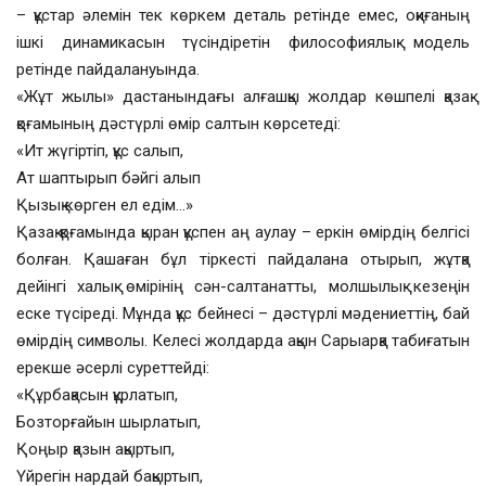
– құстар әлемін тек көркем деталь ретінде емес, оқиғаның
ішкі динамикасын түсіндіретін философиялық модель
ретінде пайдалануында.
«Жұт жылы» дастанындағы алғашқы жолдар көшпелі қазақ
қоғамының дәстүрлі өмір салтын көрсетеді:
«Ит жүгіртіп, құс салып,
Ат шаптырып бәйгі алып
Қызық көрген ел едім…»
Қазақ қоғамында қыран құспен аң аулау – еркін өмірдің белгісі
болған. Қашаған бұл тіркесті пайдалана отырып, жұтқа
дейінгі халық өмірінің сән-салтанатты, молшылық кезеңін
еске түсіреді. Мұнда құс бейнесі – дәстүрлі мәдениеттің, бай
өмірдің символы. Келесі жолдарда ақын Сарыарқа табиғатын
ерекше әсерлі суреттейді:
«Құрбақасын құрлатып,
Бозторғайын шырлатып,
Қоңыр қазын ақыртып,
Үйрегін нардай бақыртып,