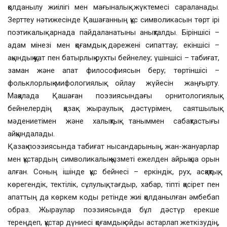
қолданылу жиілігі мен мағыналық жүктемесі сараланады.
Зерттеу нәтижесінде Қашағанның құс символикасын төрт ірі
поэтикалық арнада пайдаланатыны анықталды. Біріншісі –
адам мінезі мен қоғамдық дәрежені сипаттау; екіншісі –
ақындық қуат пен батырлық рухты бейнелеу; үшіншісі – табиғат,
заман және апат философиясын беру; төртіншісі –
фольклорлық-мифологиялық ойлау жүйесін жаңғырту.
Мақалада Қашаған поэзиясындағы орнитологиялық
бейнелердің қазақ жыраулық дәстүрімен, саятшылық
мәдениетімен және халықтық таныммен сабақтастығы
айқындалады.
Қазақ поэзиясында табиғат нысандарының, жан-жануарлар
мен құстардың символикалық қызметі ежелден айрықша орын
алған. Соның ішінде құс бейнесі – еркіндік, рух, асқақтық,
көрегендік, тектілік, сұлулық, тағдыр, хабар, тіпті қасірет пен
апаттың да көркем коды ретінде жиі қолданылған әмбебап
образ. Жыраулар поэзиясында бұл дәстүр ерекше
тереңдеп, құстар дүниесі қоғамдық ойды астарлап жеткізудің,