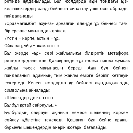
ретінде қолданылады. Бұл жолдарда ақын тойдағы қыз-
келіншектердің сәнді бейнесін сипаттау үшін осы образды
пайдаланады.
«Оразмағамбет ахунға» арналған өлеңде құс бейнесі тағы
бір ерекше мағынада көрінеді:
«Үстің – көрпе, астың – құс,
Ойласаң, ұйқы – жаман іс…»
Бұл жерде «құс» сөзі жайлылықты білдіретін метафора
ретінде қолданылған. Қазақ тілінде «құс төсек» тіркесі жұмсақ,
жайлы төсек мағынасын береді. Ақын бұл бейнені
пайдаланып, адамның тым жайлы өмірге беріліп кетпеуін
ескертеді. Келесі жолдарда құс бейнесі ақындық өнердің
символына айналады:
«Шешендер де көп өтті
Бұлбұл құстай сайраулы…»
Бұлбұлдың сайрауы ақынның немесе шешеннің көркем
сөйлеу қабілетіне теңеледі. Қашаған бұл бейне арқылы
бұрынғы шешендердің өнерін жоғары бағалайды.