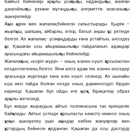
байғыз бейнелері арқылы ұсақтықты, надандықты, жалған
даңғойлықты, рухани жұтаңдықты, әлеуметтік аласалықты
әшкерелейді.
Ақын қырғи мен жапалақ бейнесін салыстырады. Қырғи –
жыртқыш, шапшаң, айбарлы, өткір, батыл аңшы құс ретінде
белгілі. Ал жапалақ – ұсақ аңдарды ғана ұстайтын, әлсіздеу
құс. Қашаған осы айырмашылықты пайдаланып, адамдар
арасындағы айырмашылықты бейнелейді.
Жапалақтың «есіріп жүруі» – оның өзінен күшті қарсыласпен
кездеспегенінің белгісі. Яғни әлсіз адам тек өзінен әлсіздер
арасында жүргенде ғана өзін күшті сезінеді. Ал шынайы
күш иесі пайда болған кезде оның дәрменсіздігі бірден
көрінеді. Қашаған бұл ойды өте қысқа, бірақ өткір образ
арқылы жеткізеді.
Бұл жерде жыраудың айтыс поэтикасына тән ерекшелік
байқалады. Айтыс үстінде қарсыласты кемсіту немесе оның
құлқын әшкерелеу үшін ақындар көбіне жануарлар мен
құстардың бейнесін қолданған. Қашаған да осы дәстүрді