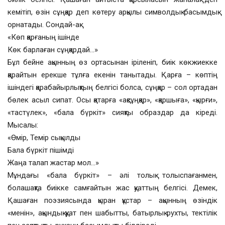
кемітіп, өзін сұңқар деп көтеру арқылы символдық басымдық
орнатады. Сондай-ақ:
«Көп қарғаның ішінде
Көк барлаған сұңқардай…»
Бұл бейне ақынның өз ортасынан іріленіп, биік көкжиекке
қарайтын ерекше тұлға екенін танытады. Қарға – көптің
ішіндегі қарабайырлықтың белгісі болса, сұңқар – сол ортадан
бөлек асыл сипат. Осы қатарға «ақсұңқар», «қаршыға», «қырғи»,
«тастүлек», «бала бүркіт» сияқты образдар да кіреді.
Мысалы:
«Өмір, Темір сықылды
Бала бүркіт пішімді
Жаңа талап жастар мол…»
Мұндағы «бала бүркіт» – әлі толық толыспағанмен,
болашақта биікке самғайтын жас қуаттың белгісі. Демек,
Қашаған поэзиясында қыран құстар – ақынның өзіндік
«менін», ақындық қуат пен шабытты, батырлық рухты, тектілік