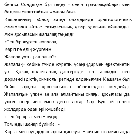
белгісі. Сондықтан бұл теңеу – оның тұлғалық айбары мен
беделін сипаттайтын жоғары баға.
Қашағанның Ізбасқа айтқан сөздерінде орнитологиялық
символика айтыс сатирасының өткір құралына айналады.
Ақын қарсыласын жапалаққа теңейді:
«Сен бір жүрген жапалақ,
Көріп пе едің жүргенін
Жапалақ құстың аң алып?»
Жапалақ – көбіне түнде жүретін, ұсақ аңдармен қоректенетін
құс. Қазақ поэтикалық дәстүрінде ол әлсіздік пен
дәрменсіздіктің символы ретінде қолданылған. Қашаған бұл
бейне арқылы қарсыласының қабілетсіздігін меңзейді.
Жапалақтың үлкен аң ала алмайтыны сияқты, қарсыласы да
үлкен өнер иесі емес деген астар бар. Бұл ой келесі
жолдарда одан әрі күшейеді:
«Сен бір қарға, мен – сұңқар,
Тоғыңды шайқап бүлінбе…»
Қарға мен сұңқардың қарсы қойылуы – айтыс поэзиясында