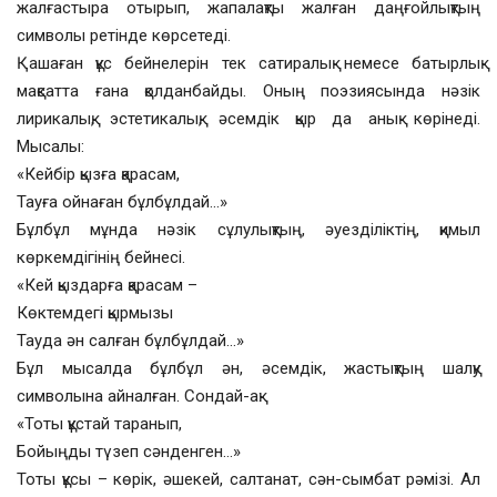
жалғастыра отырып, жапалақты жалған даңғойлықтың
символы ретінде көрсетеді.
Қашаған құс бейнелерін тек сатиралық немесе батырлық
мақсатта ғана қолданбайды. Оның поэзиясында нәзік
лирикалық, эстетикалық, әсемдік қыр да анық көрінеді.
Мысалы:
«Кейбір қызға қарасам,
Тауға ойнаған бұлбұлдай…»
Бұлбұл мұнда нәзік сұлулықтың, әуезділіктің, қимыл
көркемдігінің бейнесі.
«Кей қыздарға қарасам –
Көктемдегі қырмызы
Тауда ән салған бұлбұлдай…»
Бұл мысалда бұлбұл ән, әсемдік, жастықтың шалқу
символына айналған. Сондай-ақ:
«Тоты құстай таранып,
Бойыңды түзеп сәнденген…»
Тоты құсы – көрік, әшекей, салтанат, сән-сымбат рәмізі. Ал