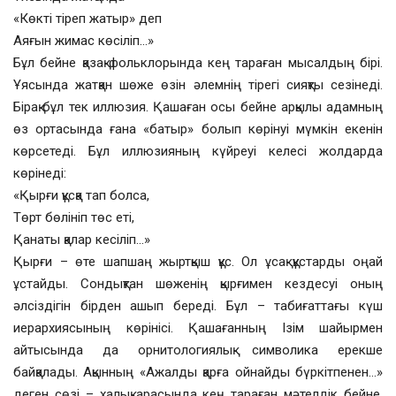
«Көкті тіреп жатыр» деп
Аяғын жимас көсіліп…»
Бұл бейне қазақ фольклорында кең тараған мысалдың бірі.
Ұясында жатқан шөже өзін әлемнің тірегі сияқты сезінеді.
Бірақ бұл тек иллюзия. Қашаған осы бейне арқылы адамның
өз ортасында ғана «батыр» болып көрінуі мүмкін екенін
көрсетеді. Бұл иллюзияның күйреуі келесі жолдарда
көрінеді:
«Қырғи құсқа тап болса,
Төрт бөлініп төс еті,
Қанаты қалар кесіліп…»
Қырғи – өте шапшаң жыртқыш құс. Ол ұсақ құстарды оңай
ұстайды. Сондықтан шөженің қырғимен кездесуі оның
әлсіздігін бірден ашып береді. Бұл – табиғаттағы күш
иерархиясының көрінісі. Қашағанның Ізім шайырмен
айтысында да орнитологиялық символика ерекше
байқалады. Ақынның «Ажалды қарға ойнайды бүркітпенен…»
деген сөзі – халық арасында кең тараған мәтелдік бейне.