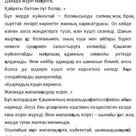
Далада жүріп мақтанса,
Қайраты батпан пұт болар…»
Бұл жерде күйкентай – болмысында салмақ жоқ, бірақ
сырттай лепіріп көрінетін жанның карикатурасы. Ол кейде
өзінен әлсіз жәндіктерге түсіп, өзін күшті сезінеді. Шағын
жыртқыш құс болғанымен, оның күші мен айбары бүркіт
немесе сұңқармен салыстыруға келмейді. Қашаған
күйкентайды мақтаншақ адамның символы ретінде
қолданады. Яғни кейбір адамдар өз шамасын білмей, әлсіз
болса да өздерін күшті етіп көрсеткісі келеді. Ақын
сондайларды әшкерелейді.
«Қырғидың күшін көрмесе,
Жапанда жапалақ жүрер есіріп…»
Бұл жолдардан Қашағанның моральдық философиясы айқын
көрінеді. Әлсіз бен ұсақ өзінен күштімен кездеспеген кезде
ғана есіріп жүреді. Яғни жапалақтың есірігі – шынайы қуат жоқ
жерде туған жалған менмендік.
Осылайша ақын жапалақ, қарға, күйкентай, шымшық, шақшақай,