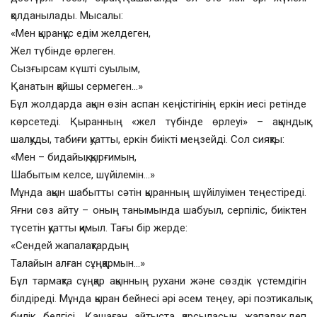
қолданылады. Мысалы:
«Мен қыранқұс едім желдеген,
Жел түбінде өрлеген.
Сызғырсам күшті суылым,
Қанатын қайшы сермеген…»
Бұл жолдарда ақын өзін аспан кеңістігінің еркін иесі ретінде
көрсетеді. Қыранның «жел түбінде өрлеуі» – ақындық
шалқуды, табиғи қуатты, еркін биікті меңзейді. Сол сияқты:
«Мен – бидайық, қырғимын,
Шабытым келсе, шүйілемін…»
Мұнда ақын шабытты сәтін қыранның шүйілуімен теңестіреді.
Яғни сөз айту – оның танымында шабуыл, серпіліс, биіктен
түсетін қуатты қимыл. Тағы бір жерде:
«Сендей жапалақтардың
Талайын алған сұңқармын…»
Бұл тармақта сұңқар ақынның рухани және сөздік үстемдігін
білдіреді. Мұнда қыран бейнесі әрі әсем теңеу, әрі поэтикалық
билік белгісі. Қашаған айтыста қарсыласын жапалақ деп