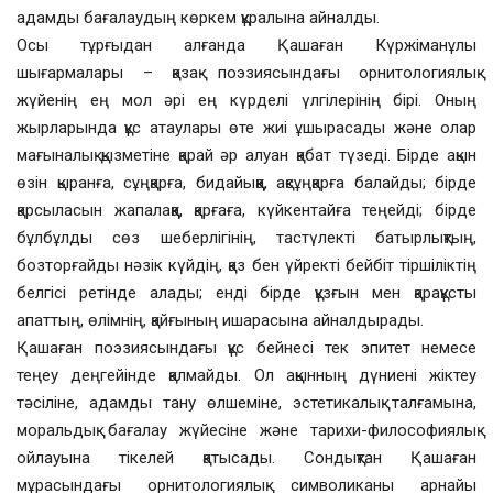
адамды бағалаудың көркем құралына айналды.
Осы тұрғыдан алғанда Қашаған Күржіманұлы
шығармалары – қазақ поэзиясындағы орнитологиялық
жүйенің ең мол әрі ең күрделі үлгілерінің бірі. Оның
жырларында құс атаулары өте жиі ұшырасады және олар
мағыналық қызметіне қарай әр алуан қабат түзеді. Бірде ақын
өзін қыранға, сұңқарға, бидайыққа, ақсұңқарға балайды; бірде
қарсыласын жапалаққа, қарғаға, күйкентайға теңейді; бірде
бұлбұлды сөз шеберлігінің, тастүлекті батырлықтың,
бозторғайды нәзік күйдің, қаз бен үйректі бейбіт тіршіліктің
белгісі ретінде алады; енді бірде құзғын мен қарақұсты
апаттың, өлімнің, қайғының ишарасына айналдырады.
Қашаған поэзиясындағы құс бейнесі тек эпитет немесе
теңеу деңгейінде қалмайды. Ол ақынның дүниені жіктеу
тәсіліне, адамды тану өлшеміне, эстетикалық талғамына,
моральдық бағалау жүйесіне және тарихи-философиялық
ойлауына тікелей қатысады. Сондықтан Қашаған
мұрасындағы орнитологиялық символиканы арнайы