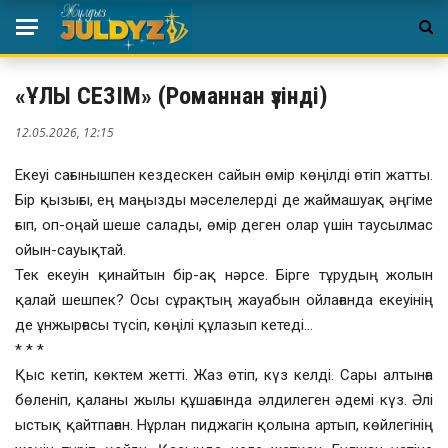
«ҰЛЫ СЕЗІМ» (Романнан үзінді)
12.05.2026, 12:15
Екеуі сағынышпен кездескен сайын өмір көңілді өтіп жатты.
Бір қызығы, ең маңызды мәселелерді де жаймашуақ әңгіме
ғып, оп-оңай шеше салады, өмір деген олар үшін таусылмас
ойын-сауықтай.
Тек екеуін қинайтын бір-ақ нәрсе. Бірге тұрудың жолын
қалай шешпек? Осы сұрақтың жауабын ойлағанда екеуінің
де ұнжырғасы түсіп, көңілі құлазып кетеді…
* * *
Қыс кетіп, көктем жетті. Жаз өтіп, күз келді. Сары алтынға
бөленіп, қаланы жылы құшағында әлдилеген әдемі күз. Әлі
ыстық қайтпаған. Нұрлан пиджагін қолына артып, көйлегінің