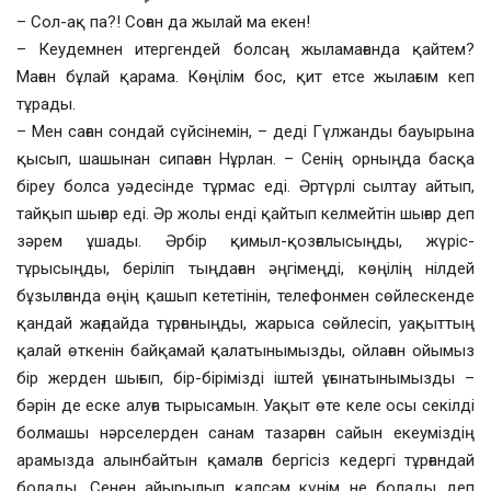
– Сол-ақ па?! Соған да жылай ма екен!
– Кеудемнен итергендей болсаң жыламағанда қайтем?
Маған бұлай қарама. Көңілім бос, қит етсе жылағым кеп
тұрады.
– Мен саған сондай сүйсінемін, – деді Гүлжанды бауырына
қысып, шашынан сипаған Нұрлан. – Сенің орныңда басқа
біреу болса уәдесінде тұрмас еді. Әртүрлі сылтау айтып,
тайқып шығар еді. Әр жолы енді қайтып келмейтін шығар деп
зәрем ұшады. Әрбір қимыл-қозғалысыңды, жүріс-
тұрысыңды, беріліп тыңдаған әңгімеңді, көңілің нілдей
бұзылғанда өңің қашып кететінін, телефонмен сөйлескенде
қандай жағдайда тұрғаныңды, жарыса сөйлесіп, уақыттың
қалай өткенін байқамай қалатынымызды, ойлаған ойымыз
бір жерден шығып, бір-бірімізді іштей ұғынатынымызды –
бәрін де еске алуға тырысамын. Уақыт өте келе осы секілді
болмашы нәрселерден санам тазарған сайын екеуміздің
арамызда алынбайтын қамалға бергісіз кедергі тұрғандай
болады. Сенен айырылып қалсам күнім не болады деп