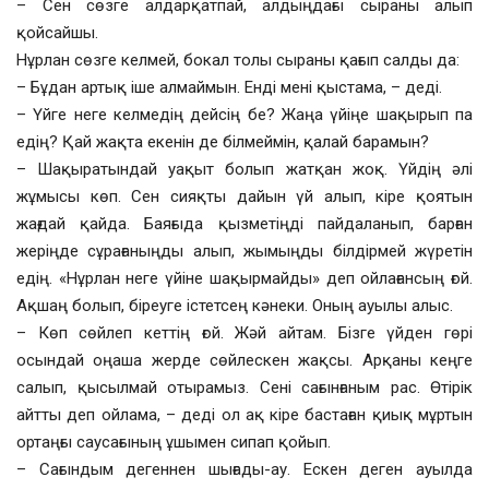
– Сен сөзге алдарқатпай, алдыңдағы сыраны алып
қойсайшы.
Нұрлан сөзге келмей, бокал толы сыраны қағып салды да:
– Бұдан артық іше алмаймын. Енді мені қыстама, – деді.
– Үйге неге келмедің дейсің бе? Жаңа үйіңе шақырып па
едің? Қай жақта екенін де білмеймін, қалай барамын?
– Шақыратындай уақыт болып жатқан жоқ. Үйдің әлі
жұмысы көп. Сен сияқты дайын үй алып, кіре қоятын
жағдай қайда. Баяғыда қызметіңді пайдаланып, барған
жеріңде сұрағаныңды алып, жымыңды білдірмей жүретін
едің. «Нұрлан неге үйіне шақырмайды» деп ойлағансың ғой.
Ақшаң болып, біреуге істетсең кәнеки. Оның ауылы алыс.
– Көп сөйлеп кеттің ғой. Жәй айтам. Бізге үйден гөрі
осындай оңаша жерде сөйлескен жақсы. Арқаны кеңге
салып, қысылмай отырамыз. Сені сағынғаным рас. Өтірік
айтты деп ойлама, – деді ол ақ кіре бастаған қиық мұртын
ортаңғы саусағының ұшымен сипап қойып.
– Сағындым дегеннен шығады-ау. Ескен деген ауылда