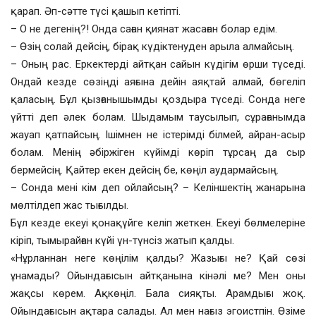
қарап. Әп-сәтте түсі қашып кетіпті.
– О не дегенің?! Онда саған қиянат жасаған болар едім.
– Өзің солай дейсің, бірақ күдіктенуден арыла алмайсың.
– Оның рас. Еркектерді айтқан сайын күдігім өрши түседі.
Ондай кезде сөзіңді аяғына дейін аяқтай алмай, бөгеліп
қаласың. Бұл қызғанышымды қоздыра түседі. Сонда неге
үйтті деп әлек болам. Шыдамым таусылып, сұрағанымда
жауап қатпайсың. Ішімнен не істерімді білмей, айран-асыр
болам. Менің әбіржіген күйімді көріп тұрсаң да сыр
бермейсің. Қайтер екен дейсің бе, көңіл аудармайсың.
– Сонда мені кім деп ойлайсың? – Келіншектің жанарына
мөлтілдеп жас тығылды.
Бұл кезде екеуі қонақүйге келіп жеткен. Екеуі бөлмелеріне
кіріп, тымырайған күйі үн-түнсіз жатып қалды.
«Нұрланнан неге көңілім қалды? Жазығы не? Қай сөзі
ұнамады? Ойындағысын айтқанына кінәлі ме? Мен оны
жақсы көрем. Ақкөңіл. Бала сияқты. Арамдығы жоқ.
Ойындағысын ақтара салады. Ал мен нағыз эгоистпін. Өзіме