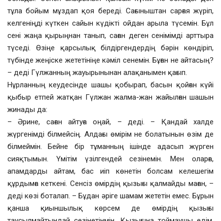
тұла бойым мұздап қоя береді. Сағыныштан сарғая жүріп,
келгеніңді күткен сайын күдікті ойдан арыла түсемін. Бұл
сені жаңа қырыңнан танып, саған деген сенімімді арттыра
түседі. Өзіңе қарсылық білдіргендердің бәрін көндіріп,
түбінде жеңіске жететініңе кәміл сенемін. Бұған не айтасың?
– деді Гүлжанның жауырынынан алақанымен қағып.
Нұрланның кеудесінде шашы қобырап, басын қойған күйі
қыбыр етпей жатқан Гүлжан жалма-жан жайылған шашын
жинады да:
– Әрине, саған айтуға оңай, – деді. – Қандай халде
жүргенімді білмейсің. Алдағы өмірім не болатынын өзім де
білмеймін. Бейне бір тұманның ішінде адасып жүрген
сияқтымын. Үмітім үзілгендей сезінемін. Мен оларға,
апамдарды айтам, бас иіп көнетін болсам келешегім
құрдымға кеткені. Сенсіз өмірдің қызығы қалмайды маған, –
деді көзі боталап. – Бұдан әріге шамам жететін емес. Бұрын
қанша қиыншылық көрсем де өмірдің қызығы
таусылмайтындай сезінетінмін. Қызығына тоймаушы едім.