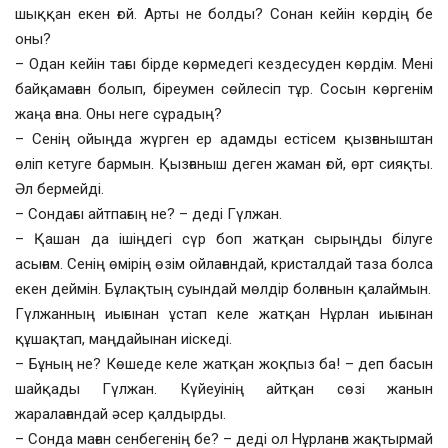
шыққан екен ғой. Арты не болды? Сонан кейін көрдің бе
оны?
– Одан кейін тағы бірде көрмедегі кездесуден көрдім. Мені
байқамаған болып, біреумен сөйлесіп тұр. Сосын көргенім
жаңа ғана. Оны неге сұрадың?
– Сенің ойыңда жүрген ер адамды естісем қызғаныштан
өліп кетуге бармын. Қызғаныш деген жаман ғой, өрт сияқты.
Әл бермейді.
– Сондағы айтпағың не? – деді Гүлжан.
– Қашан да ішіңдегі сүр боп жатқан сырыңды білуге
асығам. Сенің өмірің өзім ойлағандай, кристалдай таза болса
екен деймін. Бұлақтың суындай мөлдір болғанын қалаймын.
Гүлжанның иығынан ұстап келе жатқан Нұрлан иығынан
құшақтап, маңдайынан иіскеді.
– Бұның не? Көшеде келе жатқан жоқпыз ба! – деп басын
шайқады Гүлжан. Күйеуінің айтқан сөзі жанын
жаралағандай әсер қалдырды.
– Сонда маған сенбегенің бе? – деді ол Нұрланға жақтырмай