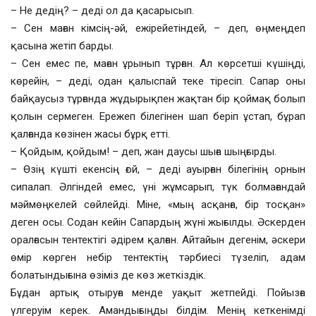
– Не дедің? – деді ол да қасарысып.
– Сен маған кімсің-әй, ежірейетіндей, – деп, өңмеңдеп
қасына жетіп барды.
– Сен емес пе, маған ұрынып тұрған. Ал көрсетші күшіңді,
көрейін, – деді, одан қалыспай теке тіресіп. Сапар оны
байқаусыз тұрғанда жұдырықпен жақтан бір қоймақ болып
қолын сермеген. Ережеп білегінен шап беріп ұстап, бұрап
қалғанда көзінен жасы бұрқ етті.
– Қойдым, қойдым! – деп, жан даусы шыға шыңғырды.
– Өзің күшті екенсің ғой, – деді ауырған білегінің орнын
сипалап. Әлгіндей емес, үні жұмсарып, түк болмағандай
мәймөңкелей сөйлейді. Міне, «мың асқанға, бір тосқан»
деген осы. Содан кейін Сапардың жүні жығылды. Әскерден
оралғасын тентектігі әдірем қалған. Айтайын дегенім, әскери
өмір көрген небір тентектің тәрбиесі түзеліп, адам
болатындығына өзіміз де көз жеткіздік.
Бұдан артық отыруға менде уақыт жетпейді. Пойызға
үлгеруім керек. Амандығыңды білдім. Менің кеткенімді