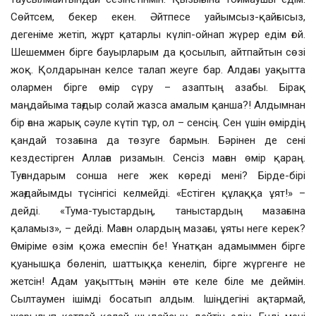
Сөйтсем, бекер екен. Әйтпесе уайымсыз-қайғысыз,
дегеніме жетіп, жұрт қатарлы күліп-ойнап жүрер едім ғой.
Шешеммен бірге бауырларым да қосылып, айтпайтын сөзі
жоқ. Қолдарынан келсе талап жеуге бар. Алдағы уақытта
олармен бірге өмір сүру – азаптың азабы. Бірақ
маңдайыма тағдыр солай жазса амалым қанша?! Алдымнан
бір ғана жарық сәуле күтіп тұр, ол – сенсің. Сен үшін өмірдің
қандай тозағына да төзуге бармын. Бәрінен де сені
кездестірген Аллаға ризамын. Сенсіз маған өмір қараң.
Туғандарым сонша неге жек көреді мені? Бірде-бірі
жағдайымды түсінгісі келмейді. «Естіген құлаққа ұят!» –
дейді. «Тума-туыстардың, таныстардың мазағына
қаламыз», – дейді. Маған олардың мазағы, ұяты неге керек?
Өміріме өзім қожа емеспін бе! Ұнатқан адамыммен бірге
қуанышқа бөленіп, шаттыққа кенеліп, бірге жүргенге не
жетсін! Адам уақыттың мәнін өте келе біле ме деймін.
Сылтаумен ішімді босатып алдым. Ішіңдегіні ақтармай,