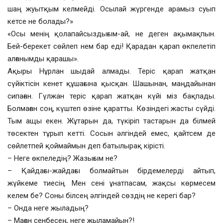
шаң жуытқым келмейді. Осылай жүргенде арамыз суып
кетсе не болады?»
«Осы менің қолапайсыздығым-ай, не деген ақымақпын.
Бей-берекет сөйлеп нем бар еді! Қарадан қарап өкпелетіп
алғанымды қарашы».
Ақыры Нұрлан шыдай алмады. Теріс қарап жатқан
сүйіктісін кенет құшағына қысқан. Шашынан, маңдайынан
сипаған. Гүлжан теріс қарап жатқан күйі міз бақпады.
Болмаған соң, күштеп өзіне қаратты. Көзіндегі жасты сүйді.
Тым ащы екен. Жұтарын да, түкіріп тастарын да білмей
төсектен тұрып кетті. Сосын әлгіндей емес, қайтсем де
сөйлетпей қоймаймын деп батылырақ кірісті.
– Неге өкпеледің? Жазығым не?
– Қайдағы-жайдағы болмайтын бірдемелерді айтып,
жүйкеме тиесің. Мен сені ұнатпасам, жақсы көрмесем
келем бе? Соны білсең әлгіндей сөздің не керегі бар?
– Онда неге жыладың?
– Маған сенбесең, неге жыламайын?!