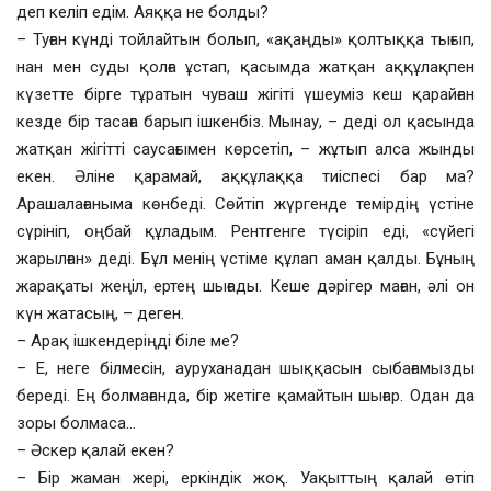
деп келіп едім. Аяққа не болды?
– Туған күнді тойлайтын болып, «ақаңды» қолтыққа тығып,
нан мен суды қолға ұстап, қасымда жатқан аққұлақпен
күзетте бірге тұратын чуваш жігіті үшеуміз кеш қарайған
кезде бір тасаға барып ішкенбіз. Мынау, – деді ол қасында
жатқан жігітті саусағымен көрсетіп, – жұтып алса жынды
екен. Әліне қарамай, аққұлаққа тиіспесі бар ма?
Арашалағаныма көнбеді. Сөйтіп жүргенде темірдің үстіне
сүрініп, оңбай құладым. Рентгенге түсіріп еді, «сүйегі
жарылған» деді. Бұл менің үстіме құлап аман қалды. Бұның
жарақаты жеңіл, ертең шығады. Кеше дәрігер маған, әлі он
күн жатасың, – деген.
– Арақ ішкендеріңді біле ме?
– Е, неге білмесін, ауруханадан шыққасын сыбағамызды
береді. Ең болмағанда, бір жетіге қамайтын шығар. Одан да
зоры болмаса…
– Әскер қалай екен?
– Бір жаман жері, еркіндік жоқ. Уақыттың қалай өтіп