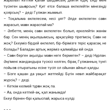
жарылып кетпей қалай шыдайсың дейтін едің. Енді мені
түсінген шығарсың? Қит етсе балаша өкпелейтін мінезіңді
қоярсың? – деді Гүлжан жымиып.
– Тоқалыма өкпелесем, несі ұят? Әлде өкпелеген саған
жарасып, маған жараспай ма?
– Әлбетте, менің саған өкпелеген болып, еркелейтін жөнім
бар. Сен менің ақылшымсың, арқасүйер тірегімсің. Саған не
жоқ? Екеуміз бірдей өкпелеп, бір-бірімізге теріс қарасақ не
болады? Баладан артық жеріміз қалмайды ғой онда.
– Саған берген ақылды маған неге бермеген? – деді Нұрлан.
Әңгімені жандандыра түскісі келген, бірақ Гүлжанның түнгі
пойызға отыратыны есіне түсіп ол ойынан айнып қалды.
– Бізге қашан да уақыт жетпейді. Бүгін неғып жайбарақат
жүрсің? – деді.
– Кеткім келмей тұрған жоқ па.
– Аа, онда кетпей-ақ, қал жанымда!
Екеуі бірінен-бірі қалыспай, жарыса күлді.