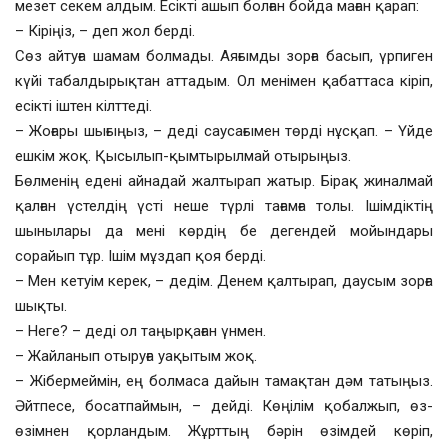
мезет секем алдым. Есікті ашып болған бойда маған қарап:
– Кіріңіз, – деп жол берді.
Сөз айтуға шамам болмады. Аяғымды зорға басып, үрпиген
күйі табалдырықтан аттадым. Ол менімен қабаттаса кіріп,
есікті іштен кілттеді.
– Жоғары шығыңыз, – деді саусағымен төрді нұсқап. – Үйде
ешкім жоқ. Қысылып-қымтырылмай отырыңыз.
Бөлменің едені айнадай жалтырап жатыр. Бірақ жиналмай
қалған үстелдің үсті неше түрлі тағамға толы. Ішімдіктің
шынылары да мені көрдің бе дегендей мойындары
сорайып тұр. Ішім мұздап қоя берді.
– Мен кетуім керек, – дедім. Денем қалтырап, даусым зорға
шықты.
– Неге? – деді ол таңырқаған үнмен.
– Жайланып отыруға уақытым жоқ.
– Жібермеймін, ең болмаса дайын тамақтан дәм татыңыз.
Әйтпесе, босатпаймын, – дейді. Көңілім қобалжып, өз-
өзімнен қорландым. Жұрттың бәрін өзімдей көріп,