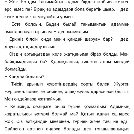
– Жоқ. Естідім. Танымайтын адамға бірден жабыса кеткен
ерсі емес пе? Бірақ ер адамдарға бола беретін шығар, – деді
кекеткені ме, немқұрайды үнмен.
– Есте болсын. Бұдан былай танымайтын адаммен
амандаспауға тырысам, – деп жымидым.
– Еркіңіз білсін, онда менің қандай шаруам бар? – деді
даусы қатқылдау шығып.
– Сіздің артыңыздан келе жатқаныма біраз болды. Мені
байқамадыңыз ба? Қорықпаңыз, тиісетін адам мендей
болмайды.
– Қандай болады?
– Тиісіп, ұрынып жүретіндердің сорты бөлек. Жүрген
жүрісінен, сөйлеген сөзінен, алақ-жұлақ қарасынан белгілі.
Мен ондайларға жатпаймын.
– Кешіріңіз, сөзіңізге онша түсіне қоймадым. Адамның
жаратылысы әртүрлі болмай ма? Қатып қалған ешнәрсе
жоқ. Сіз айтқандай мінезінен, түрінен және тағы не еді…
Сөйлеген сөзінен аңғаруға болады деп топшылағаныңыз