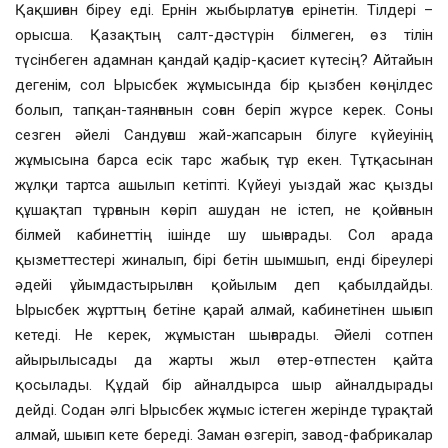
Қақшиған біреу еді. Ернін жыбырлатуға ерінетін. Тілдері –
орысша. Қазақтың салт-дәстүрін білмеген, өз тілін
түсінбеген адамнан қандай қадір-қасиет күтесің? Айтайын
дегенім, сол Ырысбек жұмысында бір қызбен көңілдес
болып, тапқан-таянғанын соған беріп жүрсе керек. Соны
сезген әйелі Сандуғаш жай-жапсарын білуге күйеуінің
жұмысына барса есік тарс жабық тұр екен. Тұтқасынан
жұлқи тартса ашылып кетіпті. Күйеуі уыздай жас қызды
құшақтап тұрғанын көріп ашудан не істеп, не қойғанын
білмей кабинеттің ішінде шу шығарады. Сол арада
қызметтестері жиналып, бірі бетін шымшып, енді біреулері
әдейі ұйымдастырылған қойылым деп қабылдайды.
Ырысбек жұрттың бетіне қарай алмай, кабинетінен шығып
кетеді. Не керек, жұмыстан шығарады. Әйелі сотпен
айырылысады да жарты жыл өтер-өтпестен қайта
қосылады. Құдай бір айналдырса шыр айналдырады
дейді. Содан әлгі Ырысбек жұмыс істеген жерінде тұрақтай
алмай, шығып кете береді. Заман өзгеріп, завод-фабрикалар