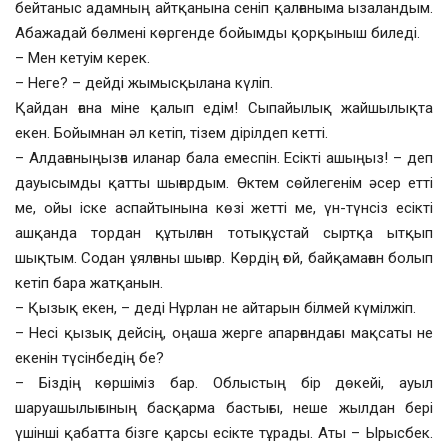
бейтаныс адамның айтқанына сеніп қалғаныма ызаландым.
Абажадай бөлмені көргенде бойымды қорқыныш биледі.
– Мен кетуім керек.
– Неге? – дейді жымысқылана күліп.
Қайдан ғана міне қалып едім! Сыпайылық жайшылықта
екен. Бойымнан әл кетіп, тізем дірілдеп кетті.
– Алдағаныңызға иланар бала емеспін. Есікті ашыңыз! – деп
дауысымды қатты шығардым. Өктем сөйлегенім әсер етті
ме, ойы іске аспайтынына көзі жетті ме, үн-түнсіз есікті
ашқанда тордан құтылған тотықұстай сыртқа ытқып
шықтым. Содан ұялғаны шығар. Көрдің ғой, байқамаған болып
кетіп бара жатқанын.
– Қызық екен, – деді Нұрлан не айтарын білмей күмілжіп.
– Несі қызық дейсің, оңаша жерге апарғандағы мақсаты не
екенін түсінбедің бе?
– Біздің көршіміз бар. Облыстың бір дөкейі, ауыл
шаруашылығының басқарма бастығы, неше жылдан бері
үшінші қабатта бізге қарсы есікте тұрады. Аты – Ырысбек.