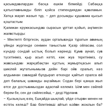
қасымдағылардан басқа ешкім білмейді. Сабаққа
қатыспағанымды біліп қойса стипендиядан қағыламын.
Хатқа жауап жазып тұр, – деп досымды құшағыма қысып
қоштастым.
Қалижан кружкасындағы сырасын ұрттап қойып, әңгімесін
жалғастырды:
– Мектепті бітіргесін, аудан орталығында тұратын ағамның
үйінде жүргенде сенімен таныстым. Қазір ойласам, сол
күндер сондай ыстық болып көрінеді. Құмға аунап, суға
түсетініміз, қыр асып кетіп, көк жуа теретініміз, су
жағасындағы жарқабақтан құстың жұмыртқасын алып
шикілей жұтатынымызға дейін бәрі ойға оралып, көз
алдымнан сағымдай бұлдырап өткенде қайтып оралса ғой
деп балалық шағымды аңсаймын. Содан бері қанша жыл
өтсе де достығымыздан адаспай келеміз. Ылғи мен сөйлей
берем бе, сен де сөйлесейші, – деді Нұрланға.
– Қызықсың өзің. Ешқайда шықпай, үйде отырған менен не
естігің келеді? Бар білетінімді айтып қойған жоқпын ба?