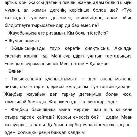
артық қой. Жақсы дегенің пиғылы жаман адам болып шығуы
мүмкін, ал жаман дегенің керісінше болса ше? «Түсі
жылыдан түңілме» дегенмен, жылмыңдап, арам ойын
білдіртпеуге тырысатындар да бар емес пе?
– Жауабыңызға өте ризамын. Кім болып істейсіз?
– Жұмысшымын.
– Жұмысыңызды тәуір көретін сияқтысыз. Ақылды
екеніңіз көрініп тұр. Мені сүріндіріп, ұялтып тастадыңыз.
Есіміңізді сұрамаппын ғой. Менің атым – Қалижан.
– Әлкен!
– Танысқаныма қуаныштымын! – деп ананы-мынаны
айтып, сөзге тартып, еріксіз күлдірттім. Түн тастай қараңғы.
Жаңбыр жауайын деп тұр-ау дегенімше болған жоқ,
тамшылай бастады. Жол жиегіндегі кафені көргенде:
– Жаңбыр басылғанша мына жерден шай ішіп, кішкене
отыра тұрсақ қайтеді? Қарсы емессіз бе? – дедім. Маған
жылуарлы қарады. Қабағына кірбің ұялаған келіншектің әп-
әдемі солыңқы реңін байқап қалдым.