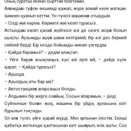
Оның суретші екенін сырттай білетінмін.
Аяғымдағы туфли өкшемді қажап, жүре алмай келе жатқам.
Ішімнен қуанып кеттім. Үн-түнсіз машинаға отырдым.
– Сізді жиі көрем. Көрмеге жиі келіп тұрасыз…
Астындағы көлігі қалай жүйткісе өзі де сөзге жорға болып
шықты. Аузымды ашуға шама келтірмей, бір өзі дес бермей
сөйлей берді. Бір кезде бойымды жинап үлгердім.
– Қайда барамыз? – дедім алақтап.
– Үйге баруға асықпаңыз, күн әлі ерте ғой, – дейді күле
қарап. – Қайда тұрасыз?
– Ауылда.
– Ауылдың аты бар ма?
– Автостанцияға апарсаңыз болды.
– Алдымен бір жерге соғайық. Сосын апарамын, – деді.
Сүйткенше болған жоқ, машина бір үйдің ауласына кілт
бұрылып тоқтады.
Ол алға түсіп, үйге қарай жүрді. Мен артынан ілестім. Екінші
қабатқа жеткенде қалтасынан кілт шығарып, есік ашты. Сол