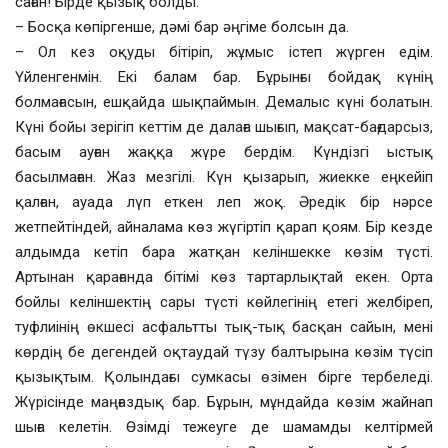
саған! Бірде қызық болды.
– Босқа көпіргенше, дәмі бар әңгіме болсын да.
– Ол кез оқуды бітіріп, жұмыс істеп жүрген едім.
Үйленгенмін. Екі балам бар. Бұрынғы бойдақ күнің
болмағасын, ешқайда шықпаймын. Демалыс күні болатын.
Күні бойы зерігіп кеттім де далаға шығып, мақсат-бағдарсыз,
басым ауған жаққа жүре бердім. Күндізгі ыстық
басылмаған. Жаз мезгілі. Күн қызарып, жиекке еңкейіп
қалған, ауада лүп еткен леп жоқ. Әредік бір нәрсе
жетпейтіндей, айналама көз жүгіртіп қарап қоям. Бір кезде
алдымда кетіп бара жатқан келіншекке көзім түсті.
Артынан қарағанда бітімі көз тартарлықтай екен. Орта
бойлы келіншектің сары түсті көйлегінің етегі желбіреп,
туфлиінің өкшесі асфальтты тық-тық басқан сайын, мені
көрдің бе дегендей оқтаудай түзу балтырына көзім түсіп
қызықтым. Қолындағы сумкасы өзімен бірге тербеледі.
Жүрісінде маңғаздық бар. Бұрын, мұндайда көзім жайнап
шыға келетін. Өзімді тежеуге де шамамды келтірмей