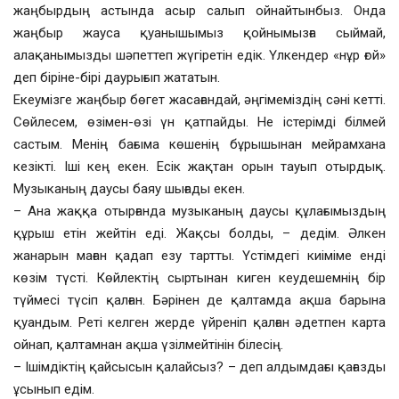
жаңбырдың астында асыр салып ойнайтынбыз. Онда
жаңбыр жауса қуанышымыз қойнымызға сыймай,
алақанымызды шәпеттеп жүгіретін едік. Үлкендер «нұр ғой»
деп біріне-бірі даурығып жататын.
Екеумізге жаңбыр бөгет жасағандай, әңгімеміздің сәні кетті.
Сөйлесем, өзімен-өзі үн қатпайды. Не істерімді білмей
састым. Менің бағыма көшенің бұрышынан мейрамхана
кезікті. Іші кең екен. Есік жақтан орын тауып отырдық.
Музыканың даусы баяу шығады екен.
– Ана жаққа отырғанда музыканың даусы құлағымыздың
құрыш етін жейтін еді. Жақсы болды, – дедім. Әлкен
жанарын маған қадап езу тартты. Үстімдегі киіміме енді
көзім түсті. Көйлектің сыртынан киген кеудешемнің бір
түймесі түсіп қалған. Бәрінен де қалтамда ақша барына
қуандым. Реті келген жерде үйреніп қалған әдетпен карта
ойнап, қалтамнан ақша үзілмейтінін білесің.
– Ішімдіктің қайсысын қалайсыз? – деп алдымдағы қағазды
ұсынып едім.