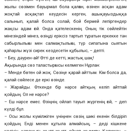
жылы сөзімен бауырмал бола қалған, өзінен асқан адам
жоқтай асқақтап кеудесін керген, ашықауыздыққа
салынып, қалай болса солай, бой бермей лепіргендер
жақсы адам ғой. Онда қателескенің. Оның тік сөйлейтін
мінезіндей мінез, өзіңді еріксіз тартып тұратын еркекке тән
сабырлылығы мен салмақтылығы, түр сипатына сыятын
қаһарлы жүзі сирек кездесетін құбылыс, – депті.
– Беу, дәурен-ай! Өтті де кетті, жастық шақ!
Ақырында сөз таластырғысы келмеген Нұрлан:
– Менде бөтен ой жоқ. Сөзіңе қарай айттым. Кім болса да,
қалай сөйлесе де еркі өзінде.
– Жарайды. Өткенде бір нәрсе айтқың келіп айтпай
қойдың. Ол не нәрсе?
– Еш нәрсе емес. Өзіңнің ойлап тауып жүргенің ғой, – деп
күлді бұл.
– Осы жолы күмілжіген үніңнен сөзің шикі екенін білдіріп
қойдың. Енді менен құтыла алмайсың, – деді кішкене