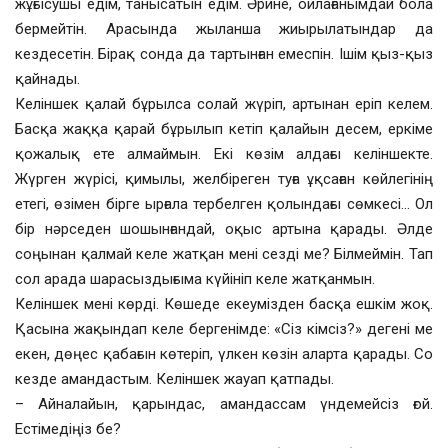
жұғысушы едім, танысатын едім. Әрине, ойлағанымдай бола
бермейтін. Арасында жыланша жиырылатындар да
кездесетін. Бірақ сонда да тартынған емеспін. Ішім қыз-қыз
қайнады.
Келіншек қалай бұрылса солай жүріп, артынан еріп келем.
Басқа жаққа қарай бұрылып кетіп қалайын десем, еркіме
қожалық ете алмаймын. Екі көзім алдағы келіншекте.
Жүрген жүрісі, қимылы, желбіреген туға ұқсаған көйлегінің
етегі, өзімен бірге ырғала тербелген қолындағы сөмкесі… Ол
бір нәрседен шошынғандай, оқыс артына қарады. Әлде
соңынан қалмай келе жатқан мені сезді ме? Білмеймін. Тап
сол арада шарасыздығыма күйініп келе жатқанмын.
Келіншек мені көрді. Көшеде екеумізден басқа ешкім жоқ.
Қасына жақындап келе бергенімде: «Сіз кімсіз?» дегені ме
екен, дөңес қабағын көтеріп, үлкен көзін аларта қарады. Со
кезде амандастым. Келіншек жауап қатпады.
– Айналайын, қарындас, амандассам үндемейсіз ғой.
Естімедіңіз бе?