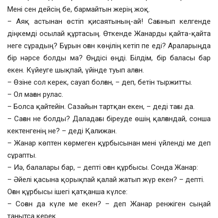
Мені сен дейсің бе, бармайтын жерің жоқ.
– Аяқ астынан өстіп қисаятының-ай! Сағынып келгенде
діңкемді осылай құртасың. Өткенде Жанарды қайта-қайта
неге сұрадың? Бұрын оған көңілің кетіп пе еді? Араларыңда
бір нәрсе болды ма? Өңдісі өңді. Білдім, бір баласы бар
екен. Күйеуге шықпай, үйінде туып алған.
– Өзіне сол керек, сауап болған, – деп, бетін тыржитты.
– Ол маған рулас.
– Болса қайтейін. Сазайын тартқан екен, – деді тағы да.
– Саған не болды? Даладағы біреуде өшің қалғандай, сонша
кектенгенің не? – деді Қалижан.
– Жанар көптен көрмеген құрбысынан мені үйленді ме деп
сұрапты.
– Иә, балалары бар, – депті оған құрбысы. Сонда Жанар:
– Әйелі қасына қорықпай қалай жатып жүр екен? – депті.
Оған құрбысы ішегі қатқанша күлсе:
– Соған да күле ме екен? – деп Жанар ренжіген сыңай
танытса керек.