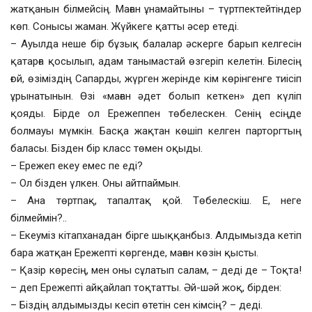
жатқанын білмейсің. Маған ұнамайтыны – түртпектейтіндер
көп. Сонысы жаман. Жүйкеге қатты әсер етеді.
– Ауылда неше бір бұзық балалар әскерге барып келгесін
қатарға қосылып, адам танымастай өзгеріп келетін. Білесің
ғой, өзіміздің Сапарды, жүрген жерінде кім көрінгенге тиісіп
ұрынатынын. Өзі «маған әдет болып кеткен» деп күліп
қояды. Бірде ол Ережеппен төбелескен. Сенің есіңде
болмауы мүмкін. Басқа жақтан көшіп келген парторгтың
баласы. Бізден бір класс төмен оқыды.
– Ережеп екеу емес пе еді?
– Ол бізден үлкен. Оны айтпаймын.
– Ана төртпақ, тапалтақ қой. Төбелескіш. Е, неге
білмеймін?..
– Екеуміз кітапханадан бірге шыққанбыз. Алдымызда кетіп
бара жатқан Ережепті көргенде, маған көзін қысты.
– Қазір көресің, мен оны сұлатып салам, – деді де – Тоқта!
– деп Ережепті айқайлап тоқтатты. Әй-шәй жоқ, бірден:
– Біздің алдымызды кесіп өтетін сен кімсің? – деді.