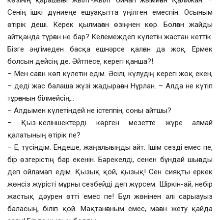
көзінің қарашығы жылт-жылт ойнап жымиған Қалижан. –
Сенің ішкі дүниеңе ешуақытта үңілген емеспін. Осыным
өтірік деші. Керек қылмаған өзіңнен көр. Болған жайды
айтқанда тұрған не бар? Келемеждеп күлетін жастан кеттік.
Бізге әңгімеден басқа ешнәрсе қалған да жоқ. Ермек
болсын дейсің де. Әйтпесе, керегі қанша?!
– Мен саған көп күлетін едім. Әсілі, күлудің керегі жоқ екен,
– деді жас балаша жүзі жадыраған Нұрлан. – Алда не күтіп
тұрғанын білмейсің…
– Алдымен күлетіндей не істеппін, соны айтшы?
– Қыз-келіншектерді көрген мезетте жүре алмай
қалатының өтірік пе?
– Е, түсіндім. Ендеше, жаңалығыңды айт. Ішім сезді емес пе,
бір өзгерістің бар екенін. Бәрекелді, сенен бұндай шығады
деп ойламап едім. Қызық қой, қызық! Сен сияқты еркек
жөнсіз жүрісті мұрны сезбейді деп жүрсем. Шіркін-ай, небір
жастық дәурен өтті емес пе! Бұл жөнінен әлі сарыауыз
баласың, біліп қой. Мақтанғаным емес, маған жету қайда