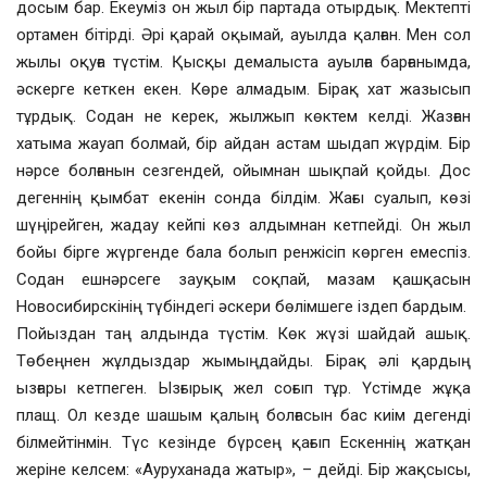
досым бар. Екеуміз он жыл бір партада отырдық. Мектепті
ортамен бітірді. Әрі қарай оқымай, ауылда қалған. Мен сол
жылы оқуға түстім. Қысқы демалыста ауылға барғанымда,
әскерге кеткен екен. Көре алмадым. Бірақ хат жазысып
тұрдық. Содан не керек, жылжып көктем келді. Жазған
хатыма жауап болмай, бір айдан астам шыдап жүрдім. Бір
нәрсе болғанын сезгендей, ойымнан шықпай қойды. Дос
дегеннің қымбат екенін сонда білдім. Жағы суалып, көзі
шүңірейген, жадау кейпі көз алдымнан кетпейді. Он жыл
бойы бірге жүргенде бала болып ренжісіп көрген емеспіз.
Содан ешнәрсеге зауқым соқпай, мазам қашқасын
Новосибирскінің түбіндегі әскери бөлімшеге іздеп бардым.
Пойыздан таң алдында түстім. Көк жүзі шайдай ашық.
Төбеңнен жұлдыздар жымыңдайды. Бірақ әлі қардың
ызғары кетпеген. Ызғырық жел соғып тұр. Үстімде жұқа
плащ. Ол кезде шашым қалың болғасын бас киім дегенді
білмейтінмін. Түс кезінде бүрсең қағып Ескеннің жатқан
жеріне келсем: «Ауруханада жатыр», – дейді. Бір жақсысы,