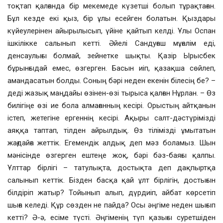
тоқтап қалғанда бір мекемеде күзетші болып тұрақтаған.
Бұл кезде екі қыз, бір ұлы есейген болатын. Қыздары
күйеулерінен айырылысып, үйіне қайтып келді. Ұлы Оспан
ішкілікке салынып кетті. Әйелі Сандуғаш мұғалім еді,
денсаулығы болмай, зейнетке шықты. Қазір Ырысбек
бұрынғыдай емес, өзгерген. Басын иіп, қазақша сөйлеп,
амандасатын болды. Соның бәрі неден екенін білесің бе? –
деді жазық маңдайы өзінен-өзі тырыса қалған Нұрлан. – Өз
билігіңе өзі ие бола алмағанның кесірі. Орыстың айтқанын
істеп, жетегіне ергеннің кесірі. Ақыры салт-дәстүрімізді
аяққа таптап, тілден айрылдық. Өз тілімізді ұмытатын
жағдайға жеттік. Егемендік алдық деп мәз боламыз. Шын
мәнісінде өзгерген ештеңе жоқ, бәрі бәз-баяғы қалпы.
Ұлттар бірлігі – татулықта, достықта деп дақпыртқа
салынып кеттік. Бізден басқа қай ұлт бірлігін, достығын
білдіріп жатыр? Тойынып алып, дүрдиіп, айбат көрсетіп
шыға келеді. Құр сөзден не пайда? Осы әңгіме неден шығып
кетті? Ә-ә, есіме түсті. Әңгіменің түп қазығы суретшіден