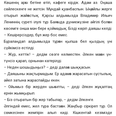
Көшенің арғы бетіне өтіп, кафеге кірдік. Адам аз. Оңаша
сөйлескенге не жетсін. Мұндай қуанбаспын. Ыңғайлы жерге
отырып жайғастық. Қарсы алдымызда Владимир Ильич
Лениннің суреті ілулі тұр. Баяғыда дүниежүзіне әйгілі болған
көсемге онша мән бере қоймадық. Бізді көріп даяшы келді.
– Кешірерсіздер, бұл жер бос емес.
Бұралаңдап алдымызда тұрған қыпша бел қыздың үні
сүйкімсіз естілді.
– Жүр, кеттік! – дедім сөзге келместен. Әлкен маған үн-
түнсіз қарап, орнынан көтерілді.
– Неден шошыдыңыз? – деді далаға шыққасын.
– Даяшыны жақтырмадым. Ер адамға жарасатын сұстылық,
әйел затына жараспайды екен.
– Ойымыз бір жерден шығыпты, – деді Әлкен жұқалтаң
ернін жымқырып.
– Біз отыратын бір жер табылар, – дедім Әлкенге.
Әлгіндей емес, жел тұра бастаған. Жаңбыр сіркіреп тұр. Ол
сөмкесінен жемпірін алып киді. Кішкентай кезімізде