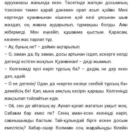
ауруханасы жанында екен. Төсегінде жатқан досымның
тізесінен төмен қарай дәкемен орап асып қойған. Мені
көргенде қуанғанынан кішкене қой көзі ұясынан шыға
жаздап, оң жағына аударылып, тұрмақшы болды. Аяғы
жібермеді. Мен еңкейіп, құшағыма қыстым. Қарасам,
көзінен жас парлап тұр.
– Ау, бұның не? – деймін аңтарылып.
– О, заман да, бұ заман, досы артынан іздеп, әскерге келді
дегенді естіген жоқпын. Қуанғаннан! – деді жымиып.
– Келгенімді ерсі көріп тұрсың ба? – дедім, не дер екен
деп, әдейі.
– О не дегенің! Одан да «көрген көзіңе сенбей тұрсың ба»
демейсің бе! Қап, мына аяқтың кесірін қарашы. Келгеніңді
жақсылап тойлайтын едік.
– Ой, сен де айтасың-ау. Аунап-қунап жататын уақыт жоқ.
Сабағым бар емес пе? Сенің аман-есен екеніңді көріп,
сағынышымды бастым. Тай-құлындай бірге өскен досым
емеспісің? Хабар-ошар болмаған соң жағдайыңды білейін