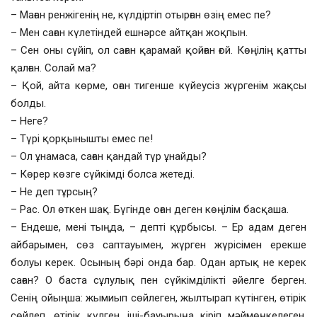
– Маған ренжігенің не, күлдіртіп отырған өзің емес пе?
– Мен саған күлетіндей ешнәрсе айтқан жоқпын.
– Сен оны сүйіп, ол саған қарамай қойған ғой. Көңілің қатты
қалған. Солай ма?
– Қой, айта көрме, оған тигенше күйеусіз жүргенім жақсы
болды.
– Неге?
– Түрі қорқынышты емес пе!
– Ол ұнамаса, саған қандай түр ұнайды?
– Көрер көзге сүйкімді болса жетеді.
– Не деп тұрсың?
– Рас. Ол өткен шақ. Бүгінде оған деген көңілім басқаша.
– Ендеше, мені тыңда, – депті құрбысы. – Ер адам деген
айбарымен, сөз саптауымен, жүрген жүрісімен ерекше
болуы керек. Осының бәрі онда бар. Одан артық не керек
саған? О баста сұлулық пен сүйкімділікті әйелге берген.
Сенің ойыңша: жымиып сөйлеген, жылтырап күтінген, өтірік
сөйлеп, өтірік күлген, іші-бауырыңа кіріп мәймөңкелеген,