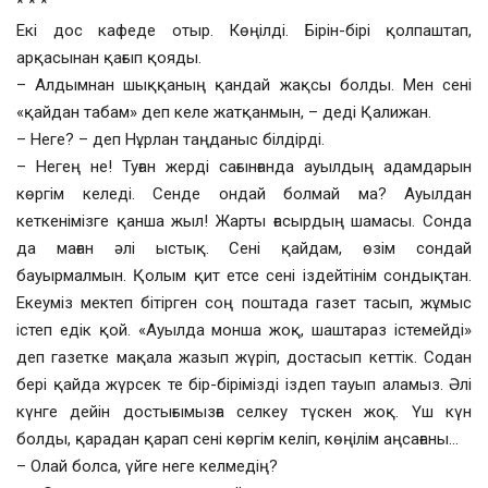
* * *
Екі дос кафеде отыр. Көңілді. Бірін-бірі қолпаштап,
арқасынан қағып қояды.
– Алдымнан шыққаның қандай жақсы болды. Мен сені
«қайдан табам» деп келе жатқанмын, – деді Қалижан.
– Неге? – деп Нұрлан таңданыс білдірді.
– Негең не! Туған жерді сағынғанда ауылдың адамдарын
көргім келеді. Сенде ондай болмай ма? Ауылдан
кеткенімізге қанша жыл! Жарты ғасырдың шамасы. Сонда
да маған әлі ыстық. Сені қайдам, өзім сондай
бауырмалмын. Қолым қит етсе сені іздейтінім сондықтан.
Екеуміз мектеп бітірген соң поштада газет тасып, жұмыс
істеп едік қой. «Ауылда монша жоқ, шаштараз істемейді»
деп газетке мақала жазып жүріп, достасып кеттік. Содан
бері қайда жүрсек те бір-бірімізді іздеп тауып аламыз. Әлі
күнге дейін достығымызға селкеу түскен жоқ. Үш күн
болды, қарадан қарап сені көргім келіп, көңілім аңсағаны…
– Олай болса, үйге неге келмедің?