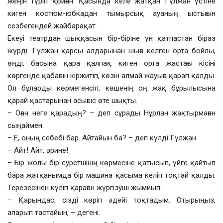
жеңін түріп қойған. Қасында келе жатқан Гүлжан үстіне
киген костюм-юбкадан тымырсық ауаның ыстығын
сезбегендей жайбарақат.
Екеуі театрдан шыққасын бір-біріне үн қатпастан біраз
жүрді. Гүлжан қарсы алдарынан шыға келген орта бойлы,
өңді, басына қара қалпақ киген орта жастағы кісіні
көргенде қабағын кіржитіп, көзін алмай жауыға қарап қалды.
Ол бұларды көрмегенсіп, көшенің оң жақ бұрылысына
қарай қастарынан асығыс өте шықты.
– Оған неге қарадың? – деп сұрады Нұрлан жақтырмаған
сыңаймен.
– Е, оның себебі бар. Айтайын ба? – деп күлді Гүлжан.
– Айт! Айт, әрине!
– Бір жолы бір суретшінің көрмесіне қатысып, үйге қайтып
бара жатқанымда бір машина қасыма келіп тоқтай қалды.
Терезесінен күліп қараған жүргізуші жымиып:
– Қарындас, сізді көріп әдейі тоқтадым. Отырыңыз,
апарып тастайын, – дегені.