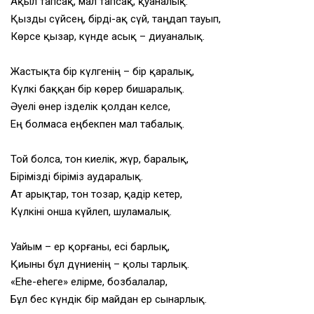
Ақыл тапсақ, мал тапсақ, қуаналық.
Қызды сүйсең, бірді-ақ сүй, таңдап тауып,
Көрсе қызар, күнде асық – диуаналық.
Жастықта бір күлгенің – бір қаралық,
Күлкі баққан бір көрер бишаралық.
Әуелі өнер ізделік қолдан келсе,
Ең болмаса еңбекпен мал табалық.
Той болса, тон киелік, жүр, баралық,
Бірімізді біріміз аударалық.
Ат арықтар, тон тозар, қадір кетер,
Күлкіні онша күйлеп, шуламалық.
Уайым – ер қорғаны, есі барлық,
Қиыны бұл дүниенің – қолы тарлық.
«Еһе-еһеге» елірме, бозбалалар,
Бұл бес күндік бір майдан ер сынарлық.