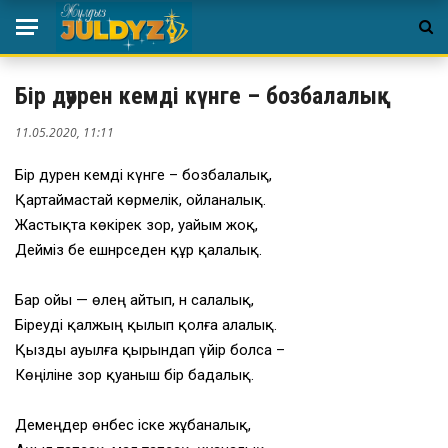
Бір дәурен кемді күнге – бозбалалық
11.05.2020, 11:11
Бір дәурен кемді күнге – бозбалалық,
Қартаймастай көрмелік, ойланалық.
Жастықта көкірек зор, уайым жоқ,
Дейміз бе ешнәрседен құр қалалық.
Бар ойы — өлең айтып, ән салалық,
Біреуді қалжың қылып қолға алалық.
Қызды ауылға қырындап үйір болса –
Көңіліне зор қуаныш бір бадалық.
Демеңдер өнбес іске жұбаналық,