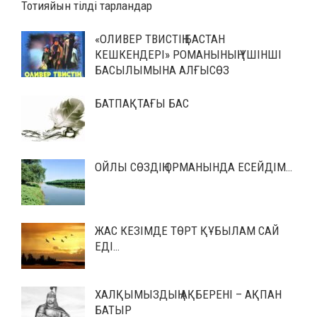
Тотияйын тілді тарландар
«ОЛИВЕР ТВИСТІҢ БАСТАН
КЕШКЕНДЕРІ» РОМАНЫНЫҢ ҮШІНШІ
БАСЫЛЫМЫНА АЛҒЫСӨЗ
БАТПАҚТАҒЫ БАС
ОЙЛЫ СӨЗДІҢ ОРМАНЫНДА ЕСЕЙДІМ…
ЖАС КЕЗІМДЕ ТӨРТ ҚҰБЫЛАМ САЙ
ЕДІ…
ХАЛҚЫМЫЗДЫҢ АҚБЕРЕНІ – АҚПАН
БАТЫР