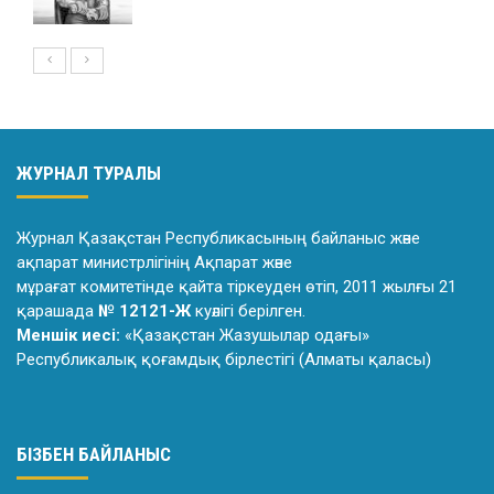
ЖУРНАЛ ТУРАЛЫ
Журнал Қазақстан Республикасының байланыс және
ақпарат министрлiгiнiң Ақпарат және
мұрағат комитетiнде қайта тiркеуден өтiп, 2011 жылғы 21
қарашада
№ 12121-Ж
куәлiгi берiлген.
Меншік иесі:
«Қазақстан Жазушылар одағы»
Республикалық қоғамдық бірлестігі (Алматы қаласы)
БІЗБЕН БАЙЛАНЫС