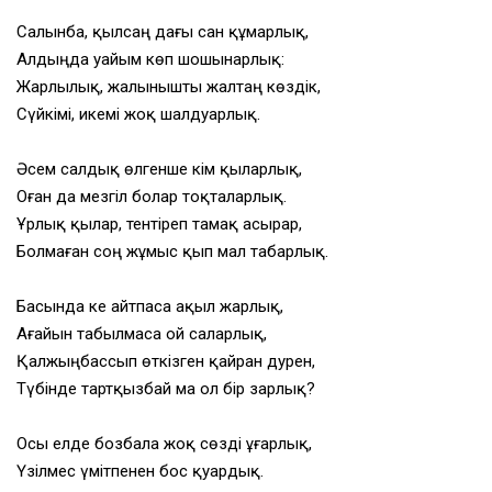
Салынба, қылсаң дағы сан құмарлық,
Алдыңда уайым көп шошынарлық:
Жарлылық, жалынышты жалтаң көздік,
Сүйкімі, икемі жоқ шалдуарлық.
Әсем салдық өлгенше кім қыларлық,
Оған да мезгіл болар тоқталарлық.
Ұрлық қылар, тентіреп тамақ асырар,
Болмаған соң жұмыс қып мал табарлық.
Басында әке айтпаса ақыл жарлық,
Ағайын табылмаса ой саларлық,
Қалжыңбассып өткізген қайран дәурен,
Түбінде тартқызбай ма ол бір зарлық?
Осы елде бозбала жоқ сөзді ұғарлық,
Үзілмес үмітпенен бос қуардық.