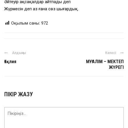
Әйтеуір ақсақалдар айтпады деп
Жүрмесін деп аз ғана сөз шығардық.
Оқылым саны:
972
Алдыңғы
Келесі
Ғақлия
МҰҒАЛІМ – МЕКТЕП
ЖҮРЕГІ
ПІКІР ЖАЗУ