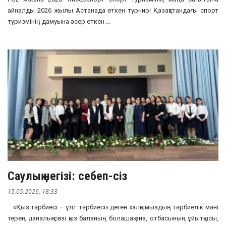
айналды 2026 жылы Астанада өткен турнирі Қазақстандағы спорт
туризмінің дамуына әсер еткен ...
Саулық негізі: себеп-сіз
15.05.2026, 18:33
«Қыз тәрбиесі – ұлт тәрбиесі» деген халқымыздың тәрбиелік мәні
терең даналық сөзі қыз баланың болашақ ана, отбасының ұйытқысы,