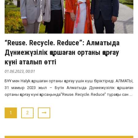
“Reuse. Recycle. Reduce”: Алматыда
Дүниежүзілік қоршаған ортаны қорғау
күні аталып өтті
01.06.2023, 00:01
БҰҰ мен Halyk қоршаған ортаны қорғау үшін күш біріктіреді. АЛМАТЫ,
31 мамыр 2023 жыл – Бүгін Алматыда Дүниежүзілік қоршаған
ортаны қорғау күні қарсаңында”Reuse. Recycle. Reduce” тұрақты сән ...
1
2