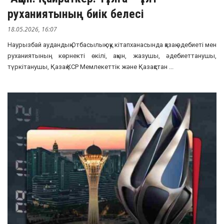
руханиятының биік белесі
18.05.2026, 16:07
Наурызбай аудандық Отбасылық оқу кітапханасында қазақ әдебиеті мен
руханиятының көрнекті өкілі, ақын, жазушы, әдебиеттанушы,
түркітанушы, Қазақ КСР Мемлекеттік және Қазақстан ...