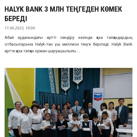
HALYK BANK 3 МЛН ТЕҢГЕДЕН КӨМЕК
БЕРЕДІ
11.06.2023, 10:04
Абай ауданындағы өртті сөндіру кезінде қаза тапқандардың
отбасыларына Halyk-тан үш миллион теңге беріледі. Halyk Bank
өртте қаза тапқан орман шаруашылығы ...