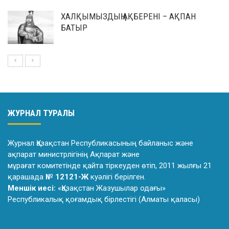
ХАЛҚЫМЫЗДЫҢ АҚБЕРЕНІ – АҚПАН
БАТЫР
ЖУРНАЛ ТУРАЛЫ
Журнал Қазақстан Республикасының байланыс және
ақпарат министрлiгiнiң Ақпарат және
мұрағат комитетiнде қайта тiркеуден өтiп, 2011 жылғы 21
қарашада
№ 12121-Ж
куәлiгi берiлген.
Меншік иесі:
«Қазақстан Жазушылар одағы»
Республикалық қоғамдық бірлестігі (Алматы қаласы)