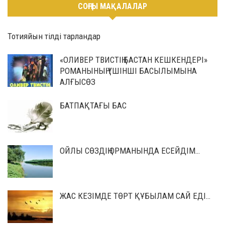
СОҢҒЫ МАҚАЛАЛАР
Тотияйын тілді тарландар
«ОЛИВЕР ТВИСТІҢ БАСТАН КЕШКЕНДЕРІ»
РОМАНЫНЫҢ ҮШІНШІ БАСЫЛЫМЫНА
АЛҒЫСӨЗ
БАТПАҚТАҒЫ БАС
ОЙЛЫ СӨЗДІҢ ОРМАНЫНДА ЕСЕЙДІМ…
ЖАС КЕЗІМДЕ ТӨРТ ҚҰБЫЛАМ САЙ ЕДІ…