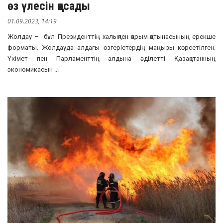
өз үлесін қосады
01.09.2023, 14:19
Жолдау – бұл Президенттің халықпен қарым-қатынасының ерекше
форматы. Жолдауда алдағы өзгерістердің маңызы көрсетілген.
Үкімет пен Парламенттің алдына әділетті Қазақстанның
экономикасын ...