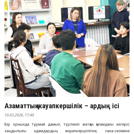
Азаматтық жауапкершілік – ардың ісі
10.03.2026, 17:40
Бір орнында тұрмай дамып, түрленіп жатқан қоғамдағы өзгеріс
заңдылығы адамдардың жауапкершілігіне, сана-сезіміне