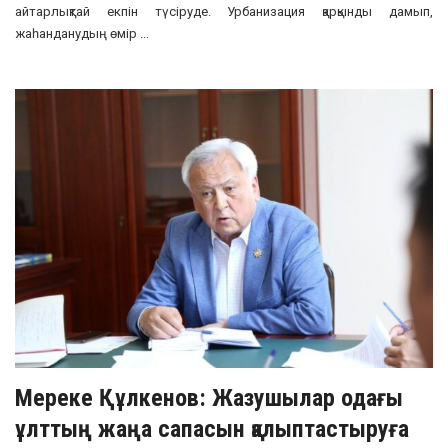
айтарлықтай екпін түсіруде. Урбанизация қарқынды дамып,
жаһанданудың өмір ...
Мереке Құлкенов: Жазушылар одағы
ұлттың жаңа сапасын қалыптастыруға