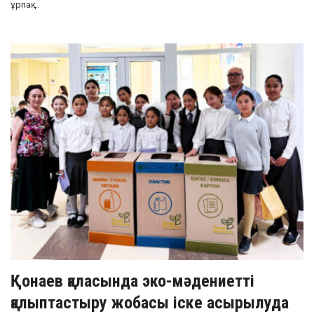
ұрпақ ...
Қонаев қаласында эко-мәдениетті
қалыптастыру жобасы іске асырылуда