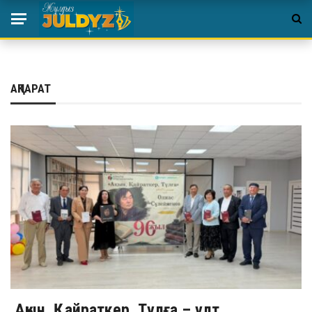
АҚПАРАТ
Ақын. Қайраткер. Тұлға – ұлт