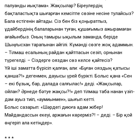
палуанды иықтама». Жақсылар? Біреулердің
бақталастықта шығарған кемсітпе сөзіне несіне тулайсыз?
Бала естігенін айтады. Сіз бен біз қоңыратпыз,
Құдайбердінің балаларынан туған, құшағымыз ажырамаған
ағайынбыз. Оның тамыры ықылым заманда, беріде
Шыңғысхан тарапынан әйгілі. Күмәнді сөзге жоқ адаммын.
– Тілмаш есалының райдан қайтпасын сезіп, орнынан
түрегелді. – Сіздерге ояздан сөз келсе қайтесіз?
Үй іші заматта бүрісіп қалған, Қали: «Бұған ояздың қатысы
қанша?!» дегенмен, дауысы үрей бүрікті. Болыс қана «Сен
– екі бұзық, бар, далада салғылас!» деді. «Жақсылар,
ойлан? Әрнеде бәтуе жақсы?!» деп тілмаш таба нанан үзіп-
дәм ауыз тиіп, «аумиынмен», шығып кетті.
Болыс сазарып: «Шәрдегі диюға адам жібер!
Майдандассын екеуі, аржағын көрерміз?! – деді. – Бір қой
өңгеріп ала кетіңдер».
* * *