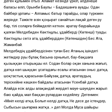
деген құлымен отыз. Аламат кезінде үркіп, әлденеше
баласы өліп, Орынби Баулы – Бадахшанға ауады. Одан
байбөрі ұрпағы – Алпамыс батыр тарайды, олар түркмен
жерінде. Тәжікте өзін қоңырат санайтын лақай деген ру
бар, тілі соларға бейімделіп кеткен. Қаратау баурайында
қалған Мелдебиден Көктіңұлы, Құдайберді (Көтенші) туады.
Көктіңұлы сегіз ата, Құдайбердіден (Көтеншіден) Бес Ата,
Жаманбай.
Мелдебидің Құдайбердісінен туған Бес Атаның ішіндегі
жетімдер руы бұлақ басына орнығып, бау-бақшаға
қызыққан отырықшы ел. Содан болар Қоқан ханына жағып,
датқа көп шыққан: Құсатадағы есалы атасынан Қоныс датқа,
шоқтастық қарасынан Байұзақ датқа, Қаратаудың
теріскейіне көшкен байдалы атасынан Үсенбай датқа.
Алайда есік алды алақандай жердегі мәуе-шәуеден жарып
баю қайда, мал баққан рулардан кедейлеу. Дегенмен:
«Мініп келді атқа, Болып келді датқа, Не десе де істеңдер,
Сыбысын шығарма жатқа…» деп Молда Мұса шайыры