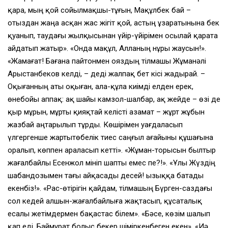
қара, мың қой сойылмақшы-тұғын, Мақұлбек бай –
отыздан жаңа асқан жас жігіт қой, астың ұзаратынына бек
қуанып, таудағы жылқысынан үйір-үйірімен осылай қарата
айдатып жатыр». «Онда мақұл, Алланың нұры жаусын!».
«Жамағат! Бағана пайтонмен ояздың тілмашы Жұманәлі
Арыстанбеков келді, – деді жалпақ бет кісі жадырай. –
Оқығанның аты оқыған, ала-құла киімді елден ерек,
өнебойы аппақ: ақ шайы камзол-шалбар, ақ жейде – өзі де
қыр мұрын, мұрты қияқтай келісті азамат – жұрт жұбын
жазбай аңтарылып тұрды. Көшірімен уағдаласып
үлгергенше жартытөбелік тиес саңғыл ағайыны құшағына
оралып, көппен араласып кетті». «Жұман-торысын былтыр
жағалбайлы Есенжол мініп шапты емес пе?!». «Ұлы Жүздің
шабандозымен тағы айқасады десей! Қызыққа батады
екенбіз!». «Рас-өтірігін қайдам, тілмашың Бүрген-саздағы
сол кедей алшын-жағалбайлыға жақтасып, құсаталық
есалы жетімдермен бақастас білем». «Бәсе, көзім шалып
қап еді, Баймұрат болыс бекер шіміркенбеген екен». «Иә,