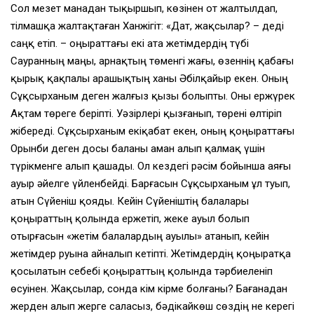
Сол мезет манадан тықыршып, көзінен от жалтылдап,
тілмашқа жалтақтаған Ханжігіт: «Дат, жақсылар? – деді
саңқ етіп. – Қоңыраттағы екі ата жетімдердің түбі
Сауранның маңы, Қарнақтың төменгі жағы, өзеннің қабағы
қырық қақпалы Қарашықтың ханы Әбілқайыр екен. Оның
Сұқсырханым деген жалғыз қызы болыпты. Оны ержүрек
Ақтам төреге беріпті. Уәзірлері қызғанып, төрені өлтіріп
жібереді. Сұқсырханым екіқабат екен, оның қоңыраттағы
Орынби деген досы баланы аман алып қалмақ үшін
түрікменге алып қашады. Ол кездегі рәсім бойынша аяғы
ауыр әйелге үйленбейді. Барғасын Сұқсырханым ұл туып,
атын Сүйеніш қояды. Кейін Сүйеніштің балалары
қоңыраттың қолында ержетіп, жеке ауыл болып
отырғасын «жетім балалардың ауылы» атанып, кейін
жетімдер руына айналып кетіпті. Жетімдердің қоңыратқа
қосылатын себебі қоңыраттың қолында тәрбиеленіп
өсуінен. Жақсылар, сонда кім кірме болғаны? Бағанадан
жерден алып жерге саласыз, бәдікайкөш сөздің не керегі