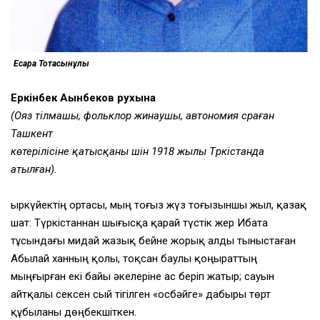
Есқара Тоқтасынұлы
Еркінбек Ақынбеков рухына
(Ояз тілмашы, фольклор жинаушы, автономия сүраған
Ташкент
көтерілісіне қатысқаны үшін 1918 жылы Түркістанда
атылған).
Қыркүйектің ортасы, мың тоғыз жүз тоғызыншы жыл, қазақ
шат: Түркістаннан шығысқа қарай түстік жер Ибата
тұсындағы мидай жазық бейне жорық алды тыныстаған
Абылай ханның қолы, тоқсан баулы қоңыраттың
мыңғырған екі байы әкелеріне ас беріп жатыр; сауын
айтқалы сексен сый тігілген «Қосбәйге» дабыры төрт
құбыланы дөңбекшіткен.