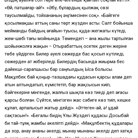
«Өй, пәтшағар-ай!». «Әбу, бұлардың қылжақ сөзі
таусылмайды, тойхананың әңгімесінен соқ». «Бәйгеге
қосылмақшы аттың саны төрт жүзден асты. Салт бойынша
мейманды байдың ағайын-туысы, құда-жегжаты күтеді,
жем-шөбі тағы мойнында. Төмендегі – ана жылы тартылған
шойынжолға жақын – Отырабаттың Қосетек деген жеріне
төбе үйдірген. Билер әуелі сөжерде бас қосып күтіледі,
сөжерден ат жіберіледі. Билердің басында жиырма бес
дәйекші-сарапшысы бар саңғылдың Ыса болысы.
Мақұлбек бай қоңыр-тазшадағы құдасын қарсы алам деп
атын алтындатып, күмістетіп, бар жақсысын киіп,
бәйгекеріне мінгенде, жалғыз шықпа көз тиеді деп ағасы
қарсы болған. Сүйтсе, мінгізген жас сәбиге көз тиіп, кешке
құлап, арпалысып жатыр дейді». «Әттеген-ай, ә! Құдай
сақтасын!». «Бегалы бидің Ұлы Жүздегі құдасы Досыбай
би тай-тұяқ жамбы әкеліпті дейді». «Мақұлбектің құдалары
да зор, анау ананы әкелді, мынау мынаны әкелді деп хатқа