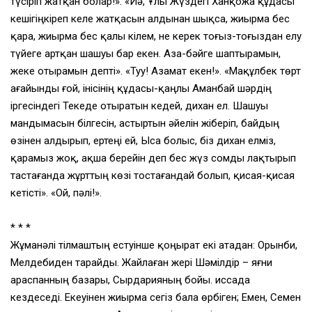
түсіріп жатқан болар!». «Иә, Ұлы Жүздегі Ханқожа құдасы
кешігіңкіреп келе жатқасын алдынан шықса, жиырма бес
қара, жиырма бес қалы кілем, не керек тоғыз-тоғыздан елу
түйеге артқан шашуы бар екен. Аза-бәйге шаптырамын,
жеке отырамын депті». «Туу! Азамат екен!». «Мақұлбек төрт
ағайынды ғой, інісінің құдасы-қаңлы Аманбай шәрдің
іргесіндегі Текеде отыратын кедей, дихан ел. Шашуы
мандымасын білгесін, астыртын әйелін жіберіп, байдың
өзінен алдырып, ертеңі ей, Ыса болыс, біз дихан елміз,
қарамыз жоқ, ақша берейін деп бес жүз сомды лақтырып
тастағанда жұрттың көзі тостағандай болып, қисая-қисая
кетісті». «Ой, пәлі!».
* * *
Жұманәлі тілмаштың естуінше қоңырат екі атадан: Орынби,
Мелдебиден тарайды. Жайлаған жері Шәмілдір – яғни
Қараспанның базары, Сырдарияның бойы. Қиссада
кездеседі. Екеуінен жиырма сегіз бала өрбіген; Емен, Семен