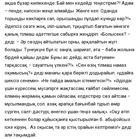
ақша бұзар киліккенде. Бай мен кедейді теңестірме?! Адам
– пенде, нәпсісін жеңе алмайды. Жөнге кел. Оданда
торыңды көкпарға сап, орысшаңды пұлдап күніңді көр?!».
Әдепсіз сөзге жоқ, іліп-шалып, тұқыртып бағатын мінезге
қанық тілмаш әдеттегіше сабырға жеңдіріп: «Болысеке? –
деді. – Әр сөздің айтылатын орны, арқалайтын жүгі
болады. Түнеукүні бұл іс заңға, шариғат, ата – баба жолына
бірдей қайшы дедім. Бұны ас дейді, аста бәтуемен
тарқассақ – сауаптың үлкені?!». «Сен өзің тілмаш намаз
оқимысың?» деді манағы қара бөрікті додырайып. «Құдайға
шексіз сенемін». «Не пайда амалын істемегесін?!». «Әділдік
үшін күрессем, мүсәпірге жақтассам, ғайбат сөйлемесем,
елімнің-жерімнің қамын ойласам, елдестірер сөз айтсам –
мұсылмандық сол. Қазақ арапқа бағынбай тұрып өмір
сүрген, салт-дәстүрі, өнегесі ұшан-теңіз халық». «Оқу өтіп
кеткеннен болар құйысқанға қыстырылған б…абыройсыз
іске кіруің… Аз оқысақ та әр істің орайын келтіреміз!» деді
Қали тақымдай.