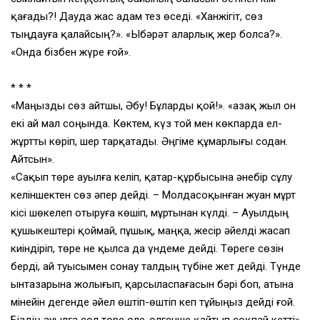
қағады?! Дауда жас адам тез өседі. «Ханжігіт, сөз
тыңдауға қалайсың?». «Ыбәрәт аларлық жер болса?».
«Онда бізбен жүре ғой».
* * *
«Маңызды сөз айтшы, Әбу! Бұларды қой!». «Қазақ жыл он
екі ай мал соңында. Көктем, күз той мен көкпарда ел-
жұртты көріп, шер тарқатады. Әңгіме құмарлығы содан.
Айтсын».
«Сақып төре ауылға келіп, қатар-құрбысына әнебір сұлу
келіншектен сөз әпер дейді. – Молдасоқынған жуан мұрт
кісі шөкелеп отыруға көшіп, мұртынан күлді. – Ауылдың
қушыкештері қоймай, пұшық, маңқа, жесір әйелді жасап
киіндіріп, төре не қылса да үндеме дейді. Төреге сөзін
берді, ай туысымен сонау талдың түбіне жет дейді. Түнде
ынтазарына жолығып, қарсыласпағасын бәрі боп, атына
мінейін дегенде әйел өштіп-өштіп кеп тұйыңыз дейді ғой.
Біздің ауылға сол төре өле-өлгенше қайтып соқпай кетті».