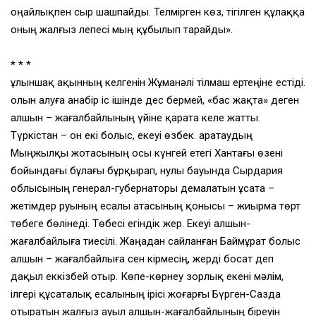
оңайлықпен сыр шашпайды. Телмірген көз, тігілген құлаққа
оның жалғыз лепесі мың құбылып тарайды».
* * *
Құлыншақ ақынның келгенін Жұманәлі тілмаш ертеңіне естіді.
Қолын алуға анабір іс ішінде дес бермей, «бас жақта» деген
алшын – жағалбайлының үйіне қарата келе жатты.
Түркістан – он екі болыс, екеуі өзбек. Қаратаудың
Мыңжылқы жотасының осы күнгей етегі Хантағы өзені
бойындағы бұлағы бұрқырап, нулы бауында Сырдария
облысының генерал-губернаторы демалатын Құсата –
жетімдер руының есалы атасының қонысы – жиырма төрт
төбеге бөлінеді. Төбесі егіндік жер. Екеуі алшын-
жағалбайлыға тиесілі. Жаңадан сайланған Баймұрат болыс
алшын – жағалбайлыға сен кірмесің, жерді босат деп
дақыл еккізбей отыр. Көпе-көрнеу зорлық екені мәлім,
ілгері құсаталық есалының ірісі жоғарғы Бүрген-Сазда
отыратын жалғыз ауыл алшын-жағалбайлының біреуін