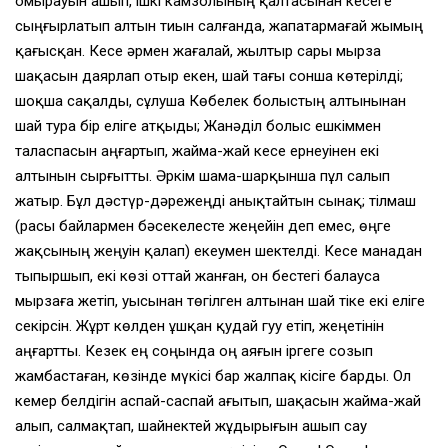
омырауын ашып, ішкі камзолының қалтасынан кесеге
сыңғырлатып алтын тиын салғанда, жапатармағай жымың
қағысқан. Кесе әрмен жағалай, жылтыр сары мырза
шақасын даярлап отыр екен, шай тағы сонша көтерілді;
шоқша сақалды, сұлуша Көбелек болыстың алтынынан
шай тура бір еліге атқыды; Жанәділ болыс ешкіммен
таласпасын аңғартып, жайма-жай кесе ернеуінен екі
алтынын сырғытты. Әркім шама-шарқынша пұл салып
жатыр. Бұл дәстүр-дәрежеңді анықтайтын сынақ; тілмаш
(расы байлармен бәсекелесте жеңейін деп емес, өңге
жақсының жеңуін қалап) екеумен шектелді. Кесе манадан
тыпыршып, екі көзі оттай жанған, он бестегі балауса
мырзаға жетіп, уысынан төгілген алтынан шай тіке екі еліге
секірсін. Жұрт көлден ұшқан қудай гуу етіп, жеңетінін
аңғартты. Кезек ең соңында оң аяғын іргеге созып
жамбастаған, көзінде мүкісі бар жалпақ кісіге барды. Ол
кемер белдігін аспай-саспай ағытып, шақасын жайма-жай
алып, салмақтап, шайнектей жұдырығын ашып сау