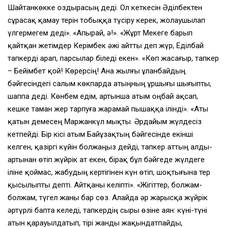
Шайтанкөкке оздырасың деді. Ол кеткесін Әділбектен
сұрасақ қамау терін тобыққа түсіру керек, жолаушылап
үлгермегем деді». «Апырай, ә!». «Жұрт Мекеге барып
қайтқан жетімдер Керімбек әжі айтты деп жүр, Еділбай
тапкерді арап, парсылар біледі екен». «Көп жасағыр, тапкер
– Бейімбет қой! Көрерсің! Ана жылғы Құланбайдың
бәйгесіндегі салым көкпарда атыңның ұршығы шығыпты,
шаппа деді. Көнбем едім, артынша атым оңбай ақсап,
кешке таман жер тарпуға жарамай пышаққа ілінді». «Аты
қатын демесең Маржанкүл мықты. Әрдайым жүлдесіз
кетпейді. Бір кісі атым Байұзақтың бәйгесінде екінші
келген, қазіргі күйін болжаңыз дейді, тапкер аттың алды-
артынан өтіп жүйрік ат екен, бірақ бұл бәйгеде жүлдеге
іліне қоймас, жабудың кертігінен күн өтіп, шоқтығына тер
қысылыпты депті. Айтқаны келіпті». «Жігіттер, болжам-
болжам, түгел жаны бар сөз. Алайда әр жарысқа жүйрік
әртүрлі бапта келеді, тапкердің сыры өзіне аян: күні-түні
атын қарауылдатып, тірі жанды жақындатпайды,