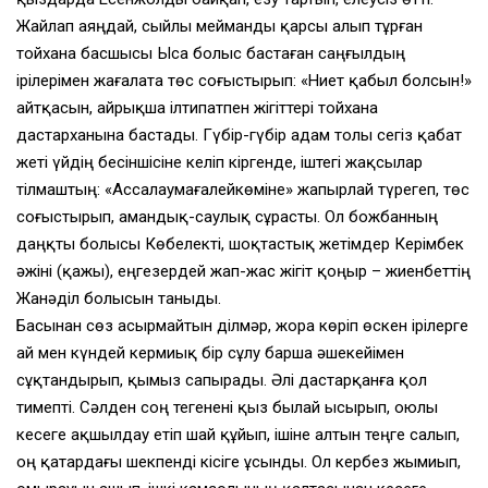
Жайлап аяңдай, сыйлы мейманды қарсы алып тұрған
тойхана басшысы Ыса болыс бастаған саңғылдың
ірілерімен жағалата төс соғыстырып: «Ниет қабыл болсын!»
айтқасын, айрықша ілтипатпен жігіттері тойхана
дастарханына бастады. Гүбір-гүбір адам толы сегіз қабат
жеті үйдің бесіншісіне келіп кіргенде, іштегі жақсылар
тілмаштың: «Ассалаумағалейкөміне» жапырлай түрегеп, төс
соғыстырып, амандық-саулық сұрасты. Ол божбанның
даңқты болысы Көбелекті, шоқтастық жетімдер Керімбек
әжіні (қажы), еңгезердей жап-жас жігіт қоңыр – жиенбеттің
Жанәділ болысын таныды.
Басынан сөз асырмайтын ділмәр, жора көріп өскен ірілерге
ай мен күндей кермиық бір сұлу барша әшекейімен
cұқтандырып, қымыз сапырады. Әлі дастарқанға қол
тимепті. Сәлден соң тегенені қыз былай ысырып, оюлы
кесеге ақшылдау етіп шай құйып, ішіне алтын теңге салып,
оң қатардағы шекпенді кісіге ұсынды. Ол кербез жымиып,