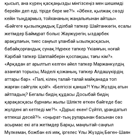
қысып, ана күрең қасқаңызды мінгізсеңіз мен шешемді
берейін деп еді, тіріде бере ме?!». «Әбеке, қылжақ сөзді
кейін тыңдармыз, тойхананың жаңалығынан айтшы».
«Бәйгеге қызылқұмдық Еділбай тапкер Шайтанкөгін, есалы
жетімдер Баймұрат болыс Жаужүрегін, Қыздарбек
Қарақұлағын, тиес саңғыл Құланбай Қызылқасқасын,
бабайқорғандық сунақ Нұреке тапкер Үкіаяғын, ноғай
Кәрібай тапкер Шаппайберін қоспақшы, тағы кім?».
«Арқадан ат арылтып келген әйел тапкер Маржанкүлдің
Қазанғап торысы, Мәделі қожаның, тапкер Алдашүкірдің
аттары бар». «Пәлі, кілең талай-талай майқанада топ
жарған сайгүлік қой!». «Белгісізі қанша?! Ұлы Жүздің атын
айтпадың? Бегалы бидің құдасы Досыбай бидің
қарақасқасы бұрнағы жылы Шілікте өткен бәйгеде бас
жүлдені ап кетпеді ме?!». «Дұрыс екен! Сүйтіп, ұрандатып
өтпекші десей?!». «Қоңырат-тың руларынан басынан сөз
асырмас екі ата жетімдер Барқы, маңғытай-саңғыл
Мүлкеман, божбан елі Қияқ, іргелес Ұлы Жүздің Бөген-Шаян