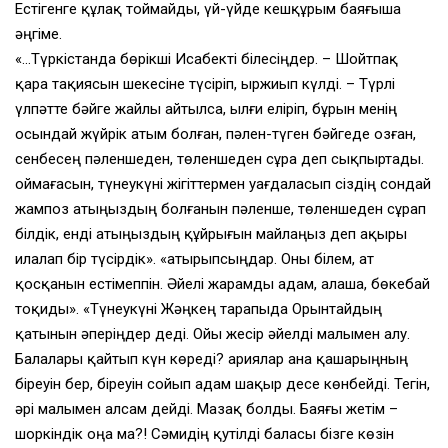
Естігенге құлақ тоймайды, үй-үйде кешқұрым баяғыша
әңгіме.
«…Түркістанда бөрікші Исабекті білесіңдер. – Шойтпақ
қара тақиясын шекесіне түсіріп, ыржиып күлді. – Түрлі
үлпәтте бәйге жайлы айтылса, ылғи еліріп, бұрын менің
осындай жүйрік атым болған, пәлен-түген бәйгеде озған,
сенбесең пәленшеден, төленшеден сұра деп сықпыртады.
Қоймағасын, түнеукүні жігіттермен уағдаласып сіздің сондай
жампоз атыңыздың болғанын пәленше, төленшеден сұрап
білдік, енді атыңыздың құйрығын майлаңыз деп ақыры
илалап бір түсірдік». «Қатырыпсыңдар. Оны білем, ат
қосқанын естімеппін. Әйелі жарамды адам, алаша, бөкебай
тоқиды». «Түнеукүні Жәңкең тарапыда Орынтайдың
қатынын әперіңдер деді. Ойы жесір әйелді малымен алу.
Балалары қайтып күн көреді? Қариялар ана қашарыңның
біреуін бер, біреуін сойып адам шақыр десе көнбейді. Тегін,
әрі малымен алсам дейді. Мазақ болды. Баяғы жетім –
шоркіндік оңа ма?! Сәмидің қутілді баласы бізге көзін