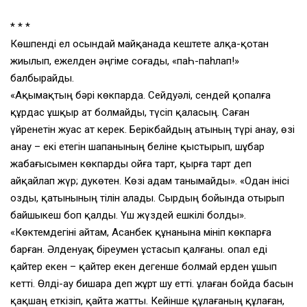
* * *
Көшпенді ел осындай майқанада кештете алқа-қотан
жиылып, ежелден әңгіме соғады, «паҺ-паһлап!»
балбырайды.
«Ақымақтың бәрі көкпарда. Сейдуәлі, сендей қопалға
құрдас ұшқыр ат болмайды, түсіп қаласың. Саған
үйренетін жуас ат керек. Берікбайдың атының түрі анау, өзі
анау – екі етегін шапанының беліне қыстырып, шұбар
жабағысымен көкпарды ойға тарт, қырға тарт деп
айқайлап жүр; дукөтен. Көзі адам танымайды». «Одан інісі
озды, қатынының тілін алады. Сырдың бойында отырып
байшыкеш боп қалды. Үш жүздей ешкілі болды».
«Көктемдегіні айтам, Асанбек құнанына мініп көкпарға
барған. Әлденуақ біреумен ұстасып қалғаны. Қопал еді
қайтер екен – қайтер екен дегенше болмай ерден ұшып
кетті. Өлді-ау бишара деп жұрт шу етті. Құлаған бойда басын
қақшаң еткізіп, қайта жатты. Кейінше құлағаның құлаған,