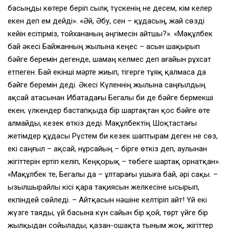
басыңды көтере беріп сылқ түскенің не десем, кім келер
екен деп ем дейді». «Әй, Әбу, сен – құдасың, жай сөзді
кейін есітірміз, тойхананың әңгімесін айтшы?». «Мақұлбек
бай әкесі Байжанның жылына кеңес – асын шақырып
бәйге беремін дегенде, шамаң келмес деп ағайын рұхсат
етпеген. Бай екінші мәрте жиып, тігерге тұяқ қалмаса да
бәйге беремін деді. Әкесі Күленнің жылына саңғылдың
ақсай атасынан Ибатадағы Бегалы би де бәйге бермекші
екен; үлкендер бастапқыда бір шартақтан қос бәйге өте
алмайды, кезек өткіз деді. Мақұлбектің Шоқтастағы
жетімдер құдасы Рүстем би кезек шаптырам деген не сөз,
екі саңғыл – ақсай, нұрсайың – бірге өткіз деп, аулынан
жігіттерін ертіп келіп, Кеңқорық – төбеге шартақ орнатқан».
«Мақұлбек те, Бегалы да – ұлтарағы ушыға бай, әрі сақы. –
Қызылшырайлы кісі қара тақиясын желкесіне ысырып,
екпіндей сөйледі. – Айтқасын нәшіне келтіріп айт! Үй екі
жүзге таяды, үй басына күн сайын бір қой, төрт үйге бір
жылқыдан сойылады; қазан-ошақта тыным жоқ, жігіттер