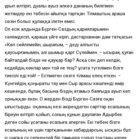
ұрып өлтіріп, дуалы ауыз Қалкөз дананың билігімен
жетімдер екі төбесін айыпқа тартқан. Тілмаштың араша
сөзін болыс құлаққа ілетін емес.
Ол есік алдында Бүрген-Саздың қарияларымен
сәлемдесіп, қараша үйге кіріп, дастарханнан дәм татқасын:
«Көп сөйлемейін, шырағым, – деді алпысты
қаусырғанымен, әлі шымыр қарт Сүлеймен. – Қысырақ қуған
байталдай бізде не қауқар бар? Асқа сен деп келдік,
кедейдің көкпар мен той не теңі? Құсата түгелімен бізге
тиесілі еді ғой! – Естімеген сөзге тілмаш елең еткен. –
Күнгейдің қоңыраты тау мен Сыр арасы көшпенді өмір
кешкенде, бұлақ басына біздің атамыз баяғыда ауып кеп
орныққан екен. О жерден бізді Бүрген-Сазға Қоқан
ығыстырды. Қоқанның кезі әкіреңдеген сарттар есалының
біреуін өлтіріп қойып, соның құнын даулаған Адырбек
деген сойы Құсатаны есалыға әперген. Екі төбені бізге
есалының не үшін тартқанынан хабардарсың. Қысқасы бұл
іс шапқа су сепкендей бір тамырға соғып тоқтауы керек