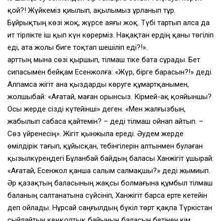
қой?! Жүйкеміз қиылып, ақылымыз ұрланып тұр.
Бұйрықтың көзі жоқ, жүрсе аяғы жоқ. Түбі тартып алса да
ит тірлікте іш қып күн көрерміз. Нақақтан ердің қаны төгіліп
еді, ата жолы биге тоқтап шешіліп еді?!».
Қарттың мына сөзі қыршып, тілмаш тіке бата сұрады. Бет
сипасымен бейқам Есенжолға: «Жүр, бірге барасын?!» деді.
Алпамса жігіт ана қыздарды көруге құмартқанымен,
жолшыбай: «Ағатай, маған орынсыз. Кірмей-ақ қояйыншы?
Осы жерде сізді күтейінші» деген. «Мен жалғызбын,
жабылып сабаса қайтемін? – деді тілмаш ойнап айтып. –
Сөз үйренесің». Жігіт қынжыла ереді. Әудем жерде
өмілдірік тағып, құйысқан, тебінгілерін алтынмен булаған
қызылкүреңдегі Бұланбай байдың баласы Ханжігіт ұшырай:
«Ағатай, Есенжол қанша салым салмақшы?» деді жымиып.
Әр қазақтың баласының жақсы болмағына құмбыл тілмаш
баланың салтанатына сүйсініп, Ханжігіт барса ерте кетейін
деп ойлады. Нұрсай саңғылдың бүкіл төрт қақпа Түркістан
сыйлайтын кеңқолтық байының баласын бетінен кім