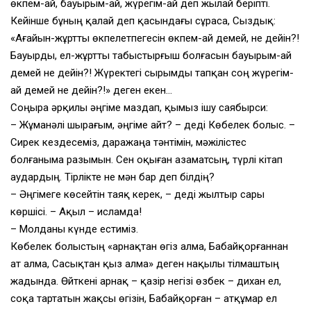
өкпем-ай, бауырым-ай, жүрегім-ай деп жылай беріпті.
Кейінше бұның қалай деп қасындағы сұраса, Сыздық:
«Ағайын-жұртты өкпелетпегесін өкпем-ай демей, не дейін?!
Бауырды, ел-жұртты табыстырғыш болғасын бауырым-ай
демей не дейін?! Жүректегі сырымды тапқан соң жүрегім-
ай демей не дейін?!» деген екен…
Соңыра әрқилы әңгіме маздап, қымыз ішу саябырси:
– Жұманәлі шырағым, әңгіме айт? – деді Көбелек болыс. –
Сирек кездесеміз, даражаңа тәнтімін, мәжілістес
болғаныма разымын. Сен оқыған азаматсың, түрлі кітап
аудардың. Тірлікте не мән бар деп білдің?
– Әңгімеге көсейтін таяқ керек, – деді жылтыр сары
көршісі. – Ақыл – исламда!
– Молданы күнде естиміз.
Көбелек болыстың «Қарнақтан өгіз алма, Бабайқорғаннан
ат алма, Сасықтан қыз алма» деген нақылы тілмаштың
жадында. Өйткені Қарнақ – қазір негізі өзбек – дихан ел,
соқа тартатын жақсы өгізін, Бабайқорған – атқұмар ел