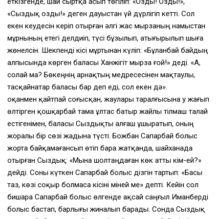
еткізгенде, шай сыртқа асып төгіліп: «Озды! Озды!»,
«Сыздық озды!» деген дауыстан үй дүрлігіп кетті. Сол
екен кеудесін керіп отырған әлгі жас мырзаның намыстан
мұрнының етегі делдиіп, түсі бұзылып, атығырылып шыға
жөнелсін. Шекпенді кісі мұртынан күліп: «Бұланбай байдың
алпысында көрген баласы Ханжігіт мырза ғой!» деді. «А,
солай ма? Бөкеңнің Қарнақтың медресесінен мақтаулы,
тасқайнатар баласы бар деп еді, сол екен дә».
Қоқанмен қайтпай соғысқан, жаулары таралғысына у жағып
өлтірген қошқарбай тама Құлтас батыр жайлы тілмаш талай
естігенімен, баласы Сыздықты алғаш ұшыратып, оның
жоралы бір сөзі жадына түсті. Божбан Сапарбай болыс
жорта байқамағансып өтіп бара жатқанда, шайханада
отырған Сыздық: «Мына шолтаңдаған көк атты кім-ей?»
дейді. Соны күткен Сапарбай болыс дізгін тартып: «Басы
таз, көзі соқыр болмаса кісіні міней ме» депті. Кейін сол
бишара Сапарбай болыс өлгенде ақсай саңғыл Иманберді
болыс бастап, барлығы жиналып барады. Сонда Сыздық