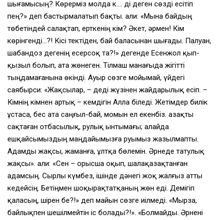
шығамысың? Көрерміз молда к…. ді деген сөзді есітіп
пең?» деп бастырмалатып бақты. Қали: «Мына байдың
төбетіндей салақтап, ерткенің кім? Әкет, әрмен! Кім
көрінгенді…?! Кісі тектіден, бай баласынан шығады. Палуан,
шабандоз дегенің есерсоқ та?!» дегенде Есенжол қып-
қызыл болып, ата жөнеген. Тілмаш манағыда жігітті
тыңдамағанына өкінді. Ауыр сөзге мойымай, үйдегі
саябырси: «Жақсылар, – деді жүзінен жайдарылық есіп. –
Кімнің кімнен артық – кемдігін Алла біледі. Жетімдер билік
ұстаса, бес ата саңғыл-бай, момын ел екенбіз. Қазақты
сақтаған отбасылық, рулық ынтымағы; алайда
ешқайсымыздың маңдайымызға руымыз жазылмапты.
Адамды жақсы, жаманға, ұлтқа бөлемін. Әрнеде татулық
жақсы». Қали: «Сен – орысша оқып, шалақазақтанған
адамсың. Сырлы күмбез, ішінде дәнегі жоқ жалғыз атты
кедейсің. Бетіңмен шоқырақтатқаның жөн еді. Демігіп
қаласың, шірен бе?!» деп майын сөзге иілмеді. «Мырза,
байлықпен шешілмейтін іс болады?!». «Болмайды. Әрнені