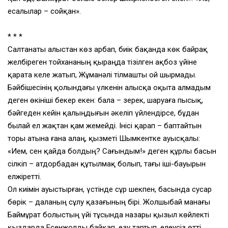
есалылар – сойқан».
* * *
Салтанаты алыстан көз арбап, биік бақанда көк байрақ
желбіреген тойхананың қыраңда тізілген ақбоз үйіне
қарата келе жатып, Жұманәлі тілмашты ой шырмады.
Бәйбішесінің қолындағы үлкенін алысқа оқыта алмадым
деген өкініші бекер екен: бала – зерек, шаруаға пысық,
бәйгеден кейін қалыңдығын әкеліп үйлендірсе, бұдан
былай ел жақтан қам жемейді. Інісі қарап – баптайтын
торы атына ғана алаң, қызметі Шымкентке ауысқалы:
«Ием, сен қайда болдың? Сағындым!» деген құрлы басын
сілкіп – атдорбадан құтылмақ болып, тағы іші-бауырын
елжіретті.
Ол киімін ауыстырған, үстінде сұр шекпен, басында сусар
бөрік – даланың сұлу қазағының бірі. Жолшыбай манағы
Баймұрат болыстың үйі тұсында назары қызыл көйлекті
қыздарда Есенжолды байқап, езу тартып, елеусіз өтті.