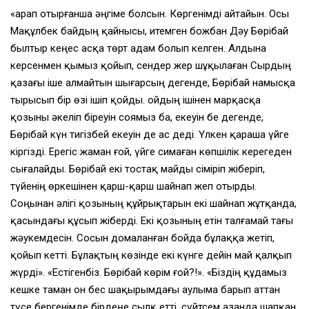
«Қарап отырғанша әңгіме болсын. Көргенімді айтайын. Осы
Мақұлбек байдың қайнысы, итемген божбан Дәу Бөрібай
былтыр кеңес асқа төрт адам болып келген. Алдына
керсенмен қымыз қойып, сендер жер шұқылаған Сырдың
қазағы іше алмайтын шығарсың дегенде, Бөрібай намысқа
тырысып бір өзі ішіп қойды. Қойдың ішінен марқасқа
қозыны әкеліп біреуін соямыз ба, екеуін бе дегенде,
Бөрібай күн тигізбей екеуін де ас деді. Үлкен қараша үйге
кіргізді. Ерегіс жаман ғой, үйге симаған көпшілік керегеден
сығалайды. Бөрібай екі тостақ майды сіміріп жіберіп,
түйенің өркешінен қарш-қарш шайнап жеп отырды.
Соңынан әлігі қозының құйрықтарын екі шайнап жұтқанда,
қасындағы құсып жіберді. Екі қозының етін талғамай тағы
жәукемдесін. Сосын домаланған бойда бұлаққа жетіп,
қойып кетті. Бұлақтың көзінде екі күнге дейін май қалқып
жүрді». «Естігенбіз. Бөрібай көрім ғой?!». «Біздің құдамыз
кешке таман он бес шақырымдағы аулыма барып аттан
түсе бергенімде бірдеңе сылқ етті, сүйтсем азанда шапқан