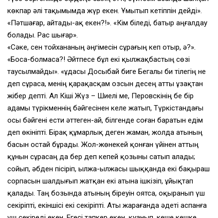
көкпар әлі тақымымда жүр екен. Ұмытып кетіппін дейді».
«Пәтшағар, айтады-ақ екен?!». «Кім біледі, батыр аңғалдау
болады. Рас шығар».
«Сәке, сен тойхананың әңгімесін сұрағың кеп отыр, ә?».
«Боса-болмаса?! Әйтпесе бұл екі қылжақбастың сөзі
таусылмайды». «Құдасы Досыбай биге Бегалы би тілегің не
деп сұраса, менің қарақасқам озсын десең атты ұзақтан
жібер депті. Ал Кіші Жүз – Шиелі ме, Перовскінің бе бір
адамы түрікменнің бәйгесінен келе жатып, Түркістандағы
осы бәйгені ести әттеген-ай, білгенде соған баратын едім
деп өкініпті. Бірақ құмарлық деген жаман, жолда атының
басын остай бұрады. Жол-жөнекей қонған үйінен аттың
құнын сұрасаң да бер деп кепей қозыны сатып алады;
сойып, әбден пісіріп, ылжа-ылжасы шыққанда екі бақыраш
сорпасын шалдығып жатқан екі атына ішкізіп, ұйықтап
қалады. Таң бозында атының біреуін оятса, оқыранып үш
секіріпті, екіншісі екі секіріпті. Аты жарағанда әдеті аспанға
үш секіреді екен. Егесі тапкер екен, қуанып, кеше кешке