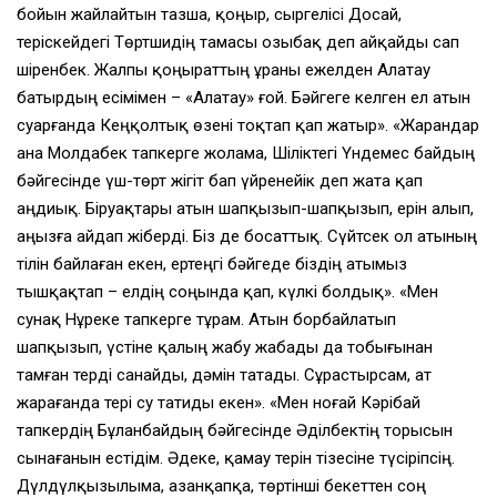
бойын жайлайтын тазша, қоңыр, сыргелісі Досай,
теріскейдегі Төртшидің тамасы Қозыбақ деп айқайды сап
шіренбек. Жалпы қоңыраттың ұраны ежелден Алатау
батырдың есімімен – «Алатау» ғой. Бәйгеге келген ел атын
суарғанда Кеңқолтық өзені тоқтап қап жатыр». «Жарандар
ана Молдабек тапкерге жолама, Шіліктегі Үндемес байдың
бәйгесінде үш-төрт жігіт бап үйренейік деп жата қап
аңдиық. Біруақтары атын шапқызып-шапқызып, ерін алып,
аңызға айдап жіберді. Біз де босаттық. Сүйтсек ол атының
тілін байлаған екен, ертеңгі бәйгеде біздің атымыз
тышқақтап – елдің соңында қап, күлкі болдық». «Мен
сунақ Нұреке тапкерге тұрам. Атын борбайлатып
шапқызып, үстіне қалың жабу жабады да тобығынан
тамған терді санайды, дәмін татады. Сұрастырсам, ат
жарағанда тері су татиды екен». «Мен ноғай Кәрібай
тапкердің Бұланбайдың бәйгесінде Әділбектің торысын
сынағанын естідім. Әдеке, қамау терін тізесіне түсіріпсің.
Дүлдүлқызылыма, Қазанқапқа, төртінші бекеттен соң