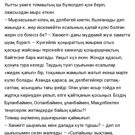
Уытты уәжге тілмаштың іші бүлкілдеп қоя беріп,
лажсыздан мырс еткен.
– Мырзасынып кілең ақ делбегей киетін, былғанады деп
жиында к…жер иіскемейтін есалының қалай күлкі болған
жерін сіз білесіз бе? – Ханжігіт-дағы мүдірмей жүзі заматта
шуақ бүрікті. – Күнгейлік қоңыраттың жиырма отыз
қасқыр жайсаңы теріскейге ханкелді қоңыршұнақтың
бәйгесіне бара жатады. Уақыт күз екен. Жонда адасып,
қонуға тура келеді. Таудың түнгі суығынан есалылар
«жидек қағып» бір, тоқымын жамылып жатып екінші мәрте
күлкі болады. Азанда қараса, ақ делбегейлері сатпақ-
сатпақ. Қасындағы тағы ірейді. Оған ұлан-асыр тойда ел
жұртқа көрінуден ұялып, елге қайтқанын қосыңыз. Біздің
Бұланбаймен, Оспанбаймен, Құланбаймен, Мақұлбекпен
теңесерлік жетімдерде байың қайсы?!
Тілмаш әңгіменің ушығарынан қаймығып:
– Ханжігіт шырағым, мені далада күте тұршы? – деп ол
шығысымен сөзін жалғады. – «Сыпайыны зықтама,