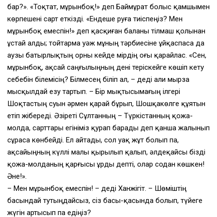
бар?». «Тоқтат, мұрынбоқ!» деп Баймұрат болыс қамшымен
көрпешені сарт еткізді. «Ендеше руға тиіспеңіз? Мен
мұрынбоқ емеспін!» деп қасқиған баланы тілмаш қолынан
ұстай алды; тойтарма уәж мұның тәрбиесіне ұйқаспаса да
аузы батырлықтың орны кейде мірдің оғы қарайлас. «Сен,
мұрынбоқ, ақсай саңғылыңның дені теріскейге көшіп кету
себебін білемісің? Білмесең біліп ал, – деді Қали мырза
мысқылдай езу тартып. – Бір мықтысымағың ілгері
Шоқтастың суын әрмен қарай бұрып, Шошқакөлге құятын
етіп жібереді. Әзіреті Сұлтанның – Түркістанның қожа-
молда, сарттары егініміз қурап барады деп қанша жалынып
сұраса көнбейді. Ел айтады, сол уақ жұт болып па,
ақсайыңның күллі малы қырылып қалып, әлдеқайсы бізді
қожа-молданың қарғысы ұрды депті, олар содан көшкен!
Әне!».
– Мен мұрынбоқ емеспін! – деді Ханжігіт. – Шөміштің
басындай тутыңдайсыз, сіз басы-қасында болып, түйеге
жүгін артысып па едіңіз?