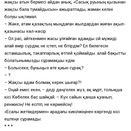
жақсы атын бермесі айдан анық; «Сасық руының қызынан
жақсы бала тумайдысын» ажыратпады, жаман келіні
болуы ықтимал.
– Жәке, атам қазақтың мыңдаған жылдардан жиған ақыл-
қазынасы көл-көсір.
– Ол рас, әйткенімен жасы ұлғайған адамды ой мүжиді.
Қалай өмір сүрдім, не істеп, не бітірдім? Ел билегесін
астамшылық, тәкаппарлық өтпей қоймайды. Қалай бақытты
болатынымызды сұрамақшы едім.
– Болысеке, бұныңыз өте қиын сұрақ?
– ?
– Жақсы адам болмақ керек шығар?!
– Оңай емес екен, – деді дөңгелек жүз, ақ мұрт, толықша
кісі Көбелек бас шайқай. – Күн сайын қанша қуанып,
ренжисің! Не есітіп, не көрмейсің!
«Есалы жетімдермен» арадағы кикілжіңінен көргенді кісі
ештеңе сұрамады.
* * *