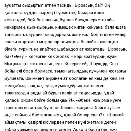
ауқатты сыдыртып атпен тасиды. Ырзасың ба?! Оң
қапталға құдды шәрдің (Түркістан) базары көшіп
келгендей; бай-бағланның бұрала басқан еркетотайы
нөкерімен, қыз-қырқын, кимешек киген кейуана, бала-шаға
топырлап, сауданы қыздырады; жал-жал боп тігілген үйлер
арасы жорғамен мырзалар ағызады; былайғы жазаңда
білегін түрініп, не апайтөс шабандоз ат жаратады. Ырзасың
ба?! Әнеу – көгерген көк жолақ – кәрі Қаратаудың жуан
Мыңжылқы жотасының күнгей-теріскейі, Шәуілдір, Сыр
бойы елі боса-болмаса, төмен Қызылдың құмынан, жоғарғы
Әулиеата, Шымкент өңірінен ат қоспаған ел кем де кем. Не
желқабыз, шақпақ тұяқ, күміс құйрық жетелеген
талапкердің алды ай бұрын келіп ат таңасырды. Құдай
қаласа, ойсан бәйге болмақшы?!». «Әбеке, жиырма күнге
пісенделген астың бүгін он бесінші жаңасы, бәйге түгілім
өңге сайысы басталған жоқ, қалай болар екен?». «Шалғай
аймақтағы қадірлі кісілерден пәлен күні жетеміз деген
хабар үзілмей кешеуілдеуі содан. Асқа о баста бес жүз