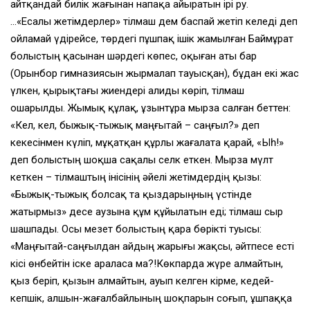
айтқандай билік жағынан напақа айыратын ірі ру.
…«Есалы жетімдерлер» тілмаш дем баспай жетіп келеді деп
ойламай үдірейсе, төрдегі пұшпақ ішік жамылған Баймұрат
болыстың қасынан шәрдегі көпес, оқыған аты бар
(Орынбор гимназиясын жырмалап тауысқан), бұдан екі жас
үлкен, қырықтағы жиендері Қалиды көріп, тілмаш
ошарылды. Жымық құлақ, ұзынтұра мырза салған беттен:
«Кел, кел, быжық-тыжық маңғытай – саңғыл?» деп
кекесінмен күліп, мұқатқан құрлы жағалата қарай, «Ыһ!»
деп болыстың шоқша сақалы селк еткен. Мырза мүлт
кеткен – тілмаштың інісінің әйелі жетімдердің қызы:
«Быжық-тыжық болсақ та қыздарыңның үстінде
жатырмыз» десе аузына құм құйылатын еді; тілмаш сыр
шашпады. Осы мезет болыстың қара бөрікті туысы:
«Маңғытай-саңғылдан айдың жарығы жақсы, әйтпесе есті
кісі өнбейтін іске араласа ма?!Көкпарда жүре алмайтын,
қыз беріп, қызын алмайтын, ауып келген кірме, кедей-
кепшік, алшын-жағалбайлының шоқпарын соғып, ұшпаққа