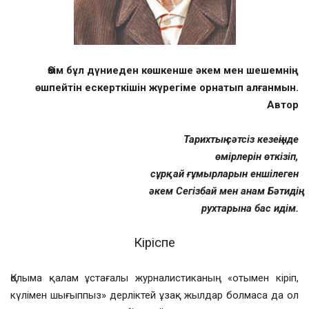
Өзім бұл дүниеден көшкенше әкем мен шешемнің
өшпейтін ескерткішін жүрегіме орнатып алғанмын.
Автор
Тарихтың сәтсіз кезеңінде
өмірлерін өткізіп,
сұрқай ғұмырларын еншілеген
әкем Сегізбай мен анам Бәтидің
рухтарына бас идім.
Кіріспе
Қолыма қалам ұстағалы журналистиканың «отымен кіріп,
күлімен шығып­пыз» дерліктей ұзақ жылдар болмаса да ол