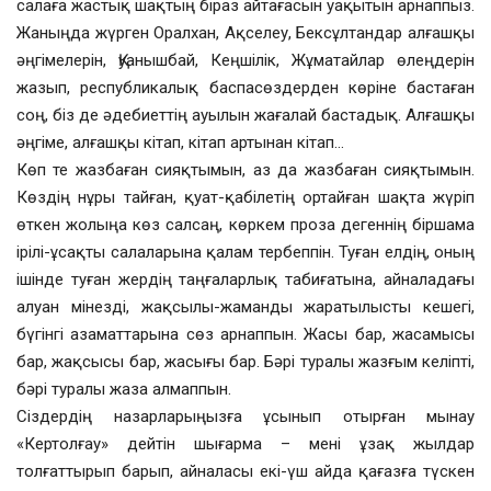
салаға жастық шақтың біраз айтағасын уақытын арнаппыз.
Жаныңда жүрген Оралхан, Ақселеу, Бексұлтандар алғашқы
әңгімелерін, Қуанышбай, Кеңшілік, Жұматайлар өлеңдерін
жазып, республикалық баспасөздерден көріне бастаған
соң, біз де әдебиеттің ауылын жағалай бастадық. Алғашқы
әңгіме, алғашқы кітап, кітап артынан кітап…
Көп те жазбаған сияқтымын, аз да жазбаған сияқтымын.
Көздің нұры тайған, қуат-қабілетің ортайған шақта жүріп
өткен жолыңа көз салсаң, көркем проза дегеннің біршама
ірілі-ұсақты салаларына қалам тербеппін. Туған елдің, оның
ішінде туған жердің таңғаларлық табиғатына, айналадағы
алуан мінезді, жақсылы-жаманды жаратылысты кешегі,
бүгінгі азаматтарына сөз арнаппын. Жасы бар, жасамысы
бар, жақсысы бар, жасығы бар. Бәрі туралы жазғым келіпті,
бәрі туралы жаза алмаппын.
Сіздердің назарларыңызға ұсынып отырған мынау
«Кертолғау» дейтін шығарма – мені ұзақ жылдар
толғаттырып барып, айналасы екі-үш айда қағазға түскен