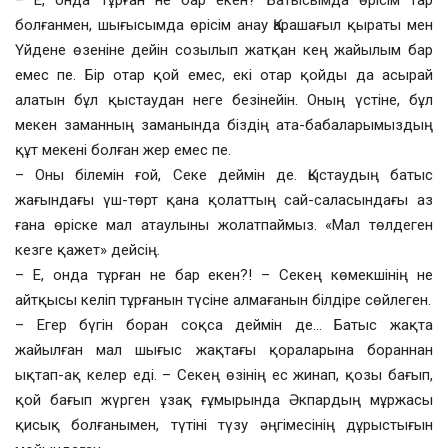
– Е, онда тұрған не бар екен? Батысымда өрісім тар
болғанмен, шығысымда өрісім анау Қарашағыл қыраты мен
Үйдене өзеніне дейін созылып жатқан кең жайылым бар
емес пе. Бір отар қой емес, екі отар қойды да асырай
алатын бұл қыстаудан неге безінейін. Оның үстіне, бұл
мекен заманның заманында біздің ата-бабаларымыздың
құт мекені болған жер емес пе.
– Оны білемін ғой, Секе деймін де. Қыстаудың батыс
жағындағы үш-төрт қана қолаттың сай-саласындағы аз
ғана өріске мал атаулыны жолатпаймыз. «Мал төлдеген
кезге қажет» дейсің.
– Е, онда тұрған не бар екен?! – Секең көмекшінің не
айтқысы келіп тұрғанын түсіне алмағанын білдіре сөйлеген.
– Егер бүгін боран соқса деймін де… Батыс жақта
жайылған мал шығыс жақтағы қораларына бораннан
ықтап-ақ келер еді. – Секең өзінің ес жинап, қозы бағып,
қой бағып жүрген ұзақ ғұмырында Әкпардың мұржасы
қисық болғанымен, түтіні түзу әңгімесінің дұрыстығын