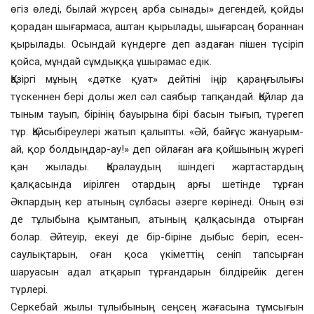
өгіз өледі, былай жүрсең арба сынады» дегендей, қойды
қорадан шығармаса, аштан қырылады, шығарсаң бораннан
қырылады. Осындай күндерге деп аздаған пішен түсіріп
қойса, мұндай сұмдыққа ұшырамас едік.
Қазіргі мұның «дәтке қуат» дейтіні іңір қараңғылығы
түскеннен бері долы жел сәл саябыр тапқандай. Қойлар да
тыным тауып, бірінің бауырына бірі басын тығып, түрегеп
тұр. Қайсыбіреулері жатып қалыпты. «Әй, байғұс жануарым-
ай, қор болдыңдар-ау!» деп ойлаған аға қойшының жүрегі
қан жылады. Қоралаудың ішіндегі жартастардың
қалқасында иірілген отардың арғы шетінде тұрған
Әкпардың кер атының сұлбасы әзерге көрінеді. Оның өзі
де тұлыбына қымтанып, атының қалқасында отырған
болар. Әйтеуір, екеуі де бір-біріне дыбыс беріп, есен-
саулықтарын, оған қоса үкіметтің сеніп тапсырған
шаруасын адал атқарып тұрғандарын білдірейік деген
түрлері.
Серкебай жылы тұлыбының сеңсең жағасына тұмсығын