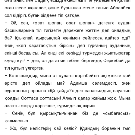
бейтаныс пен Садық есімді екінші жігіт те үндемеген қалпы
оған ілесе жөнелсе, өзіне бұрыннан етене таныс Абзалбек
сәл кідіріп, бұған зілдене тіл қатқан.
– Әй, сен, «озат шопан, озат шопан» дегенге аудан
басшыларына тіл тигізетін дәрежеге жеттім деп ойладың
ба? Қитықпай, қырсықпай жөнімен сөйлесең қайтер еді?
Өзің «көп қаратаяқтың бірісің» деп тұрғаның ауданның
екінші басшысы. Ал енді екі көзіңді түрмеден жылтыратар
күнді күт! – деп, ол да атын тебіне бергенде, Серкебай да
тіл қатып үлгерген.
– Көзі шыққыр, мына ат құлағы көрінбейтін ақтүтекте қой
өрісте деп ойлады ма? Адамша сәлемдесіп, жөн
сұрағанның орнына «Қой қайда?» деп санасыздың сауалын
қояды. Соттаса соттасын! Аянып қалар жайым жоқ. Мына
азапты өмірді көргенше, түрмеде-ақ шіриін.
– Сенің бұл қырсықтығыңнан біз де «сыбағасыз»
қалмаспыз.
– Жә, бұл келістерің қай келіс? Құдайдың боранын тыя