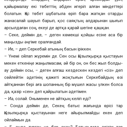
қайырмалау екі төбеттің әбден игеріп алған міндеттері
болатын. Қос төбет шұбатыла өріп бара жатқан отарды
жанасалай шауып барып, қос саяқтың алдарынан шығып
арсылдаған соң, екеуі де артқа қарай шегіне қашқан.
– Секе, деймін де, – деген көмекші қойшы есіне аса бір
маңызды әңгіме оралғандай.
– Ие, – деп Серкебай атының басын іріккен.
– Үнемі ойлап жүремін де. Сен осы Қызылқырқа қыстауын
мекен еткеніңе жаңылмасам, әй бір он, он бес жыл болды-
ау деймін осы, – деген алғаш кездескен кездегі «сіз» деп
сөйлейтін әдетінің қажеті жоқтығын Серкебайдың өзі
айтқаннан бері аға шопанның бір мүшел жасы үлкен болса
да, қазір «сен» деп қайрылатын әдетімен.
– Иә, солай. Оныменен не айтқың келіп еді?
– Сонда деймін де, Секең батыс жағында өрісі тар
Қызылқырқа қыстауынан неге айырылмайды екен деп
ойлаймын да.