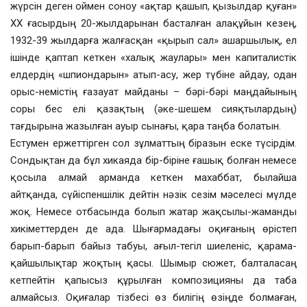
жүрсін деген оймен соноу «ақтар қашып, қызылдар қуған»
ХХ ғасырдың 20-жылдарынан басталған алақұйын кезең,
1932-39 жылдарға жалғасқан «қырып сал» ашаршылық, ел
ішінде қаптап кеткен «халық жаулары» мен капиталистік
елдердің «шпиондарын» атып-асу, жер түбіне айдау, одан
орыс-немістің ғазауат майданы – бәрі-бәрі маңдайының
соры бес елі қазақтың (әке-шешем сияқтылардың)
тағдырына жазылған ауыр сынағы, қара таңба болатын.
Естумен ержеттірген сол зұлматтың біразын еске түсірдім.
Сондықтан да бұл хикаяда бір-біріне ғашық болған немесе
қосыла алмай арманда кеткен махаббат, былайша
айтқанда, сүйіспеншілік дейтін нәзік сезім мәселесі мүлде
жоқ. Немесе отбасында болып жатар жақсылы-жаманды
хикіметтерден де ада. Шығармадағы оқиғаның өрістеп
барып-барып байыз табуы, ағыл-тегіл шиеленіс, қарама-
қайшылықтар жоқтың қасы. Шымыр сюжет, балталасаң
кетпейтін қапысыз құрылған композицияны да таба
алмайсыз. Оқиғалар тізбесі өз билігің өзіңде болмаған,