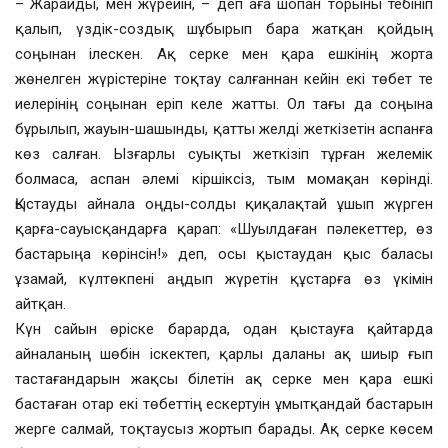
– Жарайды, мен жүрейін, – деп аға шопан торыны тебініп
қалып, үздік-создық шұбырып бара жатқан қойдың
соңынан ілескен. Ақ серке мен қара ешкінің жорта
жөнелген жүрістеріне тоқтау салғаннан кейін екі төбет те
иелерінің соңынан еріп келе жатты. Ол тағы да соңына
бұрылып, жауын-шашынды, қатты желді жеткізетін аспанға
көз салған. Ызғарлы суықты жеткізіп тұрған желемік
болмаса, аспан әлемі кіршіксіз, тым момақан көрінді.
Қыстауды айнала оңды-солды қиқалақтай ұшып жүрген
қарға-сауысқандарға қарап: «Шуылдаған пәлекеттер, өз
бастарыңа көрінсін!» деп, осы қыстаудан қыс баласы
ұзамай, күлтөкпені аңдып жүретін құстарға өз үкімін
айтқан.
Күн сайын өріске барарда, одан қыстауға қайтарда
айналаның шөбін іскектеп, қарлы даланы ақ шиыр ғып
тастағандарын жақсы білетін ақ серке мен қара ешкі
бастаған отар екі төбеттің ескертуін ұмытқандай бастарын
жерге салмай, тоқтаусыз жортып барады. Ақ серке көсем