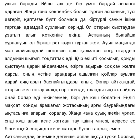
ұшып барады. Қойшы әлі де бір үміті бардай аспанға
қараған. Жаңа ғана көкпеңбек болып тұрған аспанның түсі
өзгеріп, қаптаған бұлт болмаса да, біртүрлі қанын ішіне
тартқан адамдай сұрланып көрінді. Ол отарын қыстаудан
ұзатып алып кеткеніне өкінді. Аспанның былайша
сұрлануын ол бірінші рет көріп тұрған жоқ. Ауыл маңында
мал жайылардай шөптесін өріс қалмаған соң, отардың
алдынан шығып, тоқтатпақ еді. Қазір екі иті қосылып, қойды
қыстауға қарай айдағанмен, әзірге ақырын соққан желге
қарсы, оның үстіне арандары ашылған қойлар ауылға
қарай аяқтарын баспайтындары анық. Әкпар айтқандай,
отарын жел соғар жаққа өргізгенде, оларды ықтата айдау
оңай болар еді. Өкінгенмен, бәрі де кеш болатын. Ендігі
мақсат қойды Қарашағыл жотасының арғы баурайындағы
ықтасынға апарып қоралау. Жаңа ғана суық желін үрлеп,
енді күш алып келе жатқан тау ішінің мінезі, әсіресе ес
білгелі қой соңында келе жатқан бұған таңсық емес.
Айтқанындай, әне-міне дегенше, аспан ақсұр түске боялып,