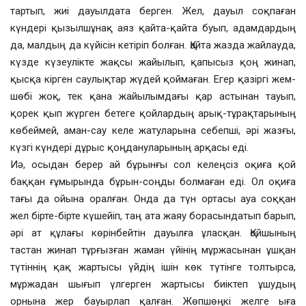
тартып, жиі дауылдата берген. Жел, дауыл соқпаған
күндері қызылшұнақ аяз қайта-қайта буып, адамдардың
да, малдың да күйісін кетіріп болған. Қайта жазда жайлауда,
күзде күзеулікте жақсы жайылып, қапысыз қоң жинап,
қысқа кірген саулықтар жүдей қоймаған. Егер қазіргі жем-
шөбі жоқ, тек қана жайылымдағы қар астынан тауып,
қорек қып жүрген бетеге қойлардың арық-тұрақтарының
көбеймей, аман-сау келе жатуларына себепші, әрі жазғы,
күзгі күндері дұрыс қоңдануларының арқасы еді.
Иә, осыдан берер ай бұрынғы сол келеңсіз оқиға қой
баққан ғұмырында бұрын-соңды болмаған еді. Ол оқиға
тағы да ойына оралған. Онда да түн ортасы ауа соққан
жел бірте-бірте күшейіп, таң ата жаяу борасындатып барып,
әрі ат құлағы көрінбейтін дауылға ұласқан. Қойшының
тастан жинап тұрғызған жаман үйінің мұржасынан ұшқан
түтіннің қақ жартысы үйдің ішін көк түтінге толтырса,
мұржадан шығып үлгерген жартысы биіктеп ұшудың
орнына жер бауырлап қалған. Жөпшөңкі желге ыға