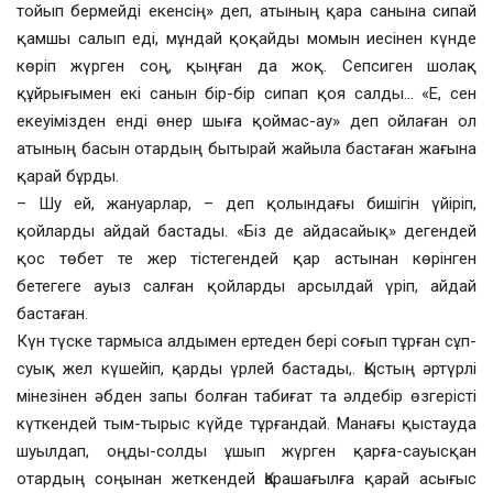
тойып бермейді екенсің» деп, атының қара санына сипай
қамшы салып еді, мұндай қоқайды момын иесінен күнде
көріп жүрген соң, қыңған да жоқ. Сепсиген шолақ
құйрығымен екі санын бір-бір сипап қоя салды… «Е, сен
екеуімізден енді өнер шыға қоймас-ау» деп ойлаған ол
атының басын отардың бытырай жайыла бастаған жағына
қарай бұрды.
– Шу ей, жануарлар, – деп қолындағы бишігін үйіріп,
қойларды айдай бастады. «Біз де айдасайық» дегендей
қос төбет те жер тістегендей қар астынан көрінген
бетегеге ауыз салған қойларды арсылдай үріп, айдай
бастаған.
Күн түске тармыса алдымен ертеден бері соғып тұрған сұп-
суық жел күшейіп, қарды үрлей бастады,. Қыстың әртүрлі
мінезінен әбден запы болған табиғат та әлдебір өзгерісті
күткендей тым-тырыс күйде тұрғандай. Манағы қыстауда
шуылдап, оңды-солды ұшып жүрген қарға-сауысқан
отардың соңынан жеткендей Қарашағылға қарай асығыс