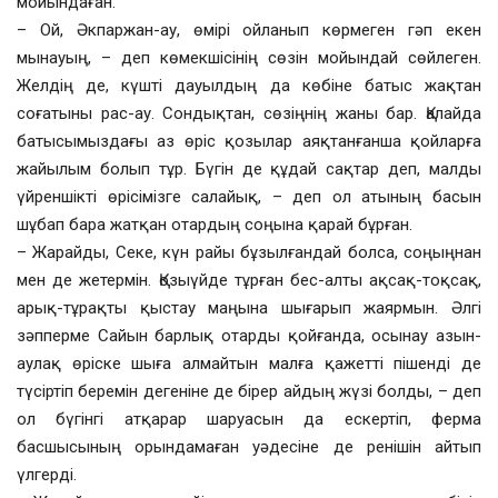
мойындаған.
– Ой, Әкпаржан-ау, өмірі ойланып көрмеген гәп екен
мынауың, – деп көмекшісінің сөзін мойындай сөйлеген.
Желдің де, күшті дауылдың да көбіне батыс жақтан
соғатыны рас-ау. Сондықтан, сөзіңнің жаны бар. Қалайда
батысымыздағы аз өріс қозылар аяқтанғанша қойларға
жайылым болып тұр. Бүгін де құдай сақтар деп, малды
үйреншікті өрісімізге салайық, – деп ол атының басын
шұбап бара жатқан отардың соңына қарай бұрған.
– Жарайды, Секе, күн райы бұзылғандай болса, соңыңнан
мен де жетермін. Қозыүйде тұрған бес-алты ақсақ-тоқсақ,
арық-тұрақты қыстау маңына шығарып жаярмын. Әлгі
зәпперме Сайын барлық отарды қойғанда, осынау азын-
аулақ өріске шыға алмайтын малға қажетті пішенді де
түсіртіп беремін дегеніне де бірер айдың жүзі болды, – деп
ол бүгінгі атқарар шаруасын да ескертіп, ферма
басшысының орындамаған уәдесіне де ренішін айтып
үлгерді.