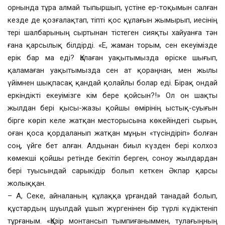
орнында тұра алмай тыпыршып, үстіне ер-тоқымын салған
кезде де қозғалақтап, тіпті қос құлағын жымырып, иесінің
тері шалбарының сыртынан тістеген сияқты хайуанға тән
ғана қарсылық білдірді. «Е, жаман торым, сен екеуімізде
ерік бар ма еді? Қалаған уақытымызда өріске шығып,
қаламаған уақытымызда сен ат қораңнан, мен жылы
үйімнен шықпасақ қандай қолайлы болар еді. Бірақ ондай
еркіндікті екеуімізге кім бере қойсын?!» Ол он шақты
жылдан бері қысы-жазы қойшы өмірінің ыстық-суығын
бірге көріп келе жатқан месторысына көкейіндегі сырын,
оған қоса қордаланып жатқан мұңын «түсіндіріп» болған
соң, үйге бет алған. Алдынан биыл күзден бері колхоз
көмекші қойшы ретінде бекітіп берген, соноу жылдардан
бері туысындай сарыкідір болып кеткен Әкпар қарсы
жолыққан.
– А, Секе, айналаның құлаққа ұрғандай танадай болып,
құстардың шуылдай ұшып жүргенінен бір түрлі күдіктеніп
тұрғаным. «Қазір монтансып тымпиғаныммен, тулағыңның