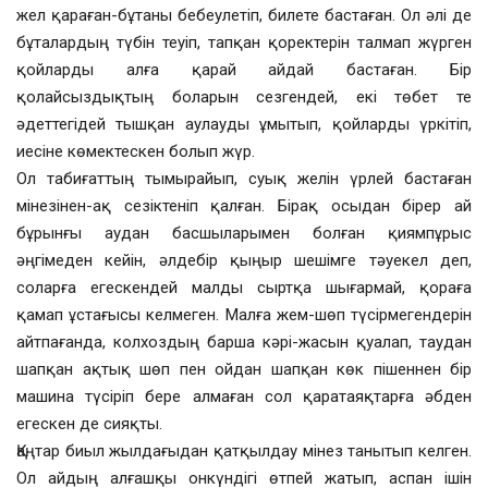
жел қараған-бұтаны бебеулетіп, билете бастаған. Ол әлі де
бұталардың түбін теуіп, тапқан қоректерін талмап жүрген
қойларды алға қарай айдай бастаған. Бір
қолайсыздықтың боларын сезгендей, екі төбет те
әдеттегідей тышқан аулауды ұмытып, қойларды үркітіп,
иесіне көмектескен болып жүр.
Ол табиғаттың тымырайып, суық желін үрлей бастаған
мінезінен-ақ сезіктеніп қалған. Бірақ осыдан бірер ай
бұрынғы аудан басшыларымен болған қиямпұрыс
әңгімеден кейін, әлдебір қыңыр шешімге тәуекел деп,
соларға егескендей малды сыртқа шығармай, қораға
қамап ұстағысы келмеген. Малға жем-шөп түсірмегендерін
айтпағанда, колхоздың барша кәрі-жасын қуалап, таудан
шапқан ақтық шөп пен ойдан шапқан көк пішеннен бір
машина түсіріп бере алмаған сол қаратаяқтарға әбден
егескен де сияқты.
Қаңтар биыл жылдағыдан қатқылдау мінез танытып келген.
Ол айдың алғашқы онкүндігі өтпей жатып, аспан ішін