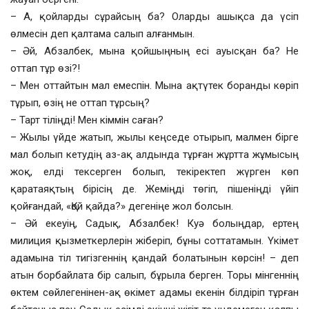
– А, қойларды сұрайсың ба? Оларды ашықса да үсіп
өлмесін деп қалтама салып алғанмын.
– Әй, Абзалбек, мына қойшыңның есі ауысқан ба? Не
оттап тұр өзі?!
– Мен оттайтын мал емеспін. Мына ақтүтек боранды көріп
тұрып, өзің не оттап тұрсың?
– Тарт тіліңді! Мен кіммін саған?
– Жылы үйде жатып, жылы кеңседе отырып, малмен бірге
мал болып кетудің аз-ақ алдында тұрған жұртта жұмысың
жоқ, елді тексерген болып, текіректеп жүрген көп
қаратаяқтың бірісің де. Жеміңді төгіп, пішеніңді үйіп
қойғандай, «Қой қайда?» дегеніңе жол болсын.
– Әй екеуің, Садық, Абзалбек! Куә болыңдар, ертең
милиция қызметкерлерін жіберіп, бұны соттатамын. Үкімет
адамына тіл тигізгеннің қандай болатынын көрсін! – деп
атын борбайлата бір салып, бұрыла берген. Торы мінгеннің
өктем сөйлегенінен-ақ өкімет адамы екенін білдіріп тұрған