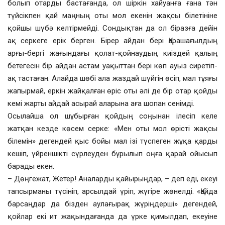
болып отарды бастағанда, ол шіркін хайуанға ғана тән
түйсікпен қай маңның оты мол екенін жақсы білетініне
қойшы шүбә келтірмейді. Сондықтан да ол біразға дейін
ақ серкеге ерік берген. Бірер айдан бері Қарашағылдың
арғы-бергі жағындағы қолат-қойнаудың киіздей қалың
бетегесін бір айдан астам уақыттан бері көп ауыз сиретіп-
ақ тастаған. Алайда шөбі ала жаздай шүйгін өсіп, мал тұяғы
жапырмай, еркін жайқалған өріс оты әлі де бір отар қойды
кемі жарты айдай асырай аларына аға шопан сенімді.
Осылайша ол шұбырған қойдың соңынан ілесіп келе
жатқан кезде көсем серке: «Мен оты мол өрісті жақсы
білемін» дегендей қыс бойы мал ізі түспеген жұқа қарды
кешіп, үйреншікті сүрлеуден бұрылып оңға қарай ойысып
барады екен.
– Дөңгежат, Жетер! Аналарды қайырыңдар, – деп еді, екеуі
тапсырманы түсініп, арсылдай үріп, жүгіре жөнелді. «Қайда
барсаңдар да бізден аулағырақ жүріңдерші» дегендей,
қойлар екі ит жақындағанда да үрке қимылдап, екеуіне