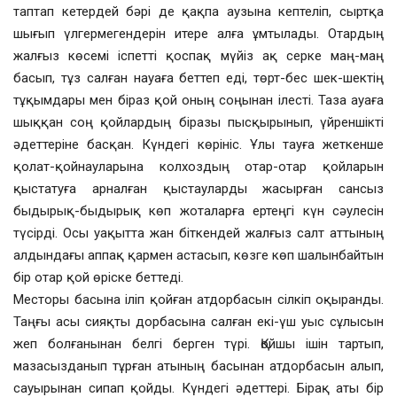
таптап кетердей бәрі де қақпа аузына кептеліп, сыртқа
шығып үлгермегендерін итере алға ұмтылады. Отардың
жалғыз көсемі іспетті қоспақ мүйіз ақ серке маң-маң
басып, тұз салған науаға беттеп еді, төрт-бес шек-шектің
тұқымдары мен біраз қой оның соңынан ілесті. Таза ауаға
шыққан соң қойлардың біразы пысқырынып, үйреншікті
әдеттеріне басқан. Күндегі көрініс. Ұлы тауға жеткенше
қолат-қойнауларына колхоздың отар-отар қойларын
қыстатуға арналған қыстауларды жасырған сансыз
быдырық-быдырық көп жоталарға ертеңгі күн сәулесін
түсірді. Осы уақытта жан біткендей жалғыз салт аттының
алдындағы аппақ қармен астасып, көзге көп шалынбайтын
бір отар қой өріске беттеді.
Месторы басына іліп қойған атдорбасын сілкіп оқыранды.
Таңғы асы сияқты дорбасына салған екі-үш уыс сұлысын
жеп болғанынан белгі берген түрі. Қойшы ішін тартып,
мазасызданып тұрған атының басынан атдорбасын алып,
сауырынан сипап қойды. Күндегі әдеттері. Бірақ аты бір