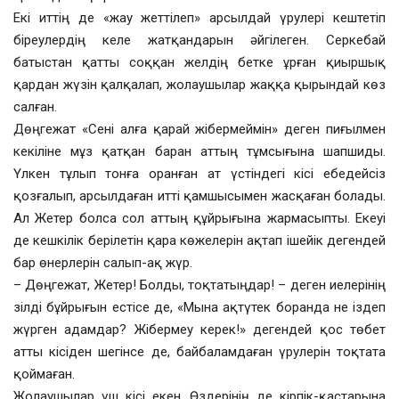
Екі иттің де «жау жеттілеп» арсылдай үрулері кештетіп
біреулердің келе жатқандарын әйгілеген. Серкебай
батыстан қатты соққан желдің бетке ұрған қиыршық
қардан жүзін қалқалап, жолаушылар жаққа қырындай көз
салған.
Дөңгежат «Сені алға қарай жібермеймін» деген пиғылмен
кекіліне мұз қатқан баран аттың тұмсығына шапшиды.
Үлкен тұлып тонға оранған ат үстіндегі кісі ебедейсіз
қозғалып, арсылдаған итті қамшысымен жасқаған болады.
Ал Жетер болса сол аттың құйрығына жармасыпты. Екеуі
де кешкілік берілетін қара көжелерін ақтап ішейік дегендей
бар өнерлерін салып-ақ жүр.
– Дөңгежат, Жетер! Болды, тоқтатыңдар! – деген иелерінің
зілді бұйрығын естісе де, «Мына ақтүтек боранда не іздеп
жүрген адамдар? Жібермеу керек!» дегендей қос төбет
атты кісіден шегінсе де, байбаламдаған үрулерін тоқтата
қоймаған.
Жолаушылар үш кісі екен. Өздерінің де кірпік-қастарына