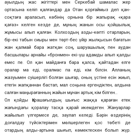
ауылдың жас жігіттері мен Серкебай шамалас жер
ортасына келіп қалғандар да Отан қорғаймыз деп қан-
соқтаға араласып, көбінің орнына бір жапырақ «қара
қағаз» келген кезде де, мұның жанын осы қойшылық
жұмысы алып қалған. Колхоздың азды-көпті отарларын,
бір-екі табын сиыры мен төрт-бес үйір жылқысын бағатын
жан қалмай бара жатқан соң, шаруашылық пен аудан
басшылары арнайы «бронмен» екі-үш адамды алып қалды
емес пе. Ол қан майданға бара қалса, қайтадан елге
оралар ма еді, оралмас па еді, кім білсін. Алланың
жазуымен суішерлігі болған шығар, оның үстіне есін жиып,
етегін жапқаннан бастап, мал соңына ергендіктен, алдына
салған маңырағанның жайын мұнан артық кім білген…
Ол қойды Қарашағылдың шығыс жаққа қараған етек
жағындағы қоралау тасқа қарай икемдеген. Жануарлар
жайылып үлгермесе де, заулап келеді. Бәрін өздерінің
доғалдау түйсіктерімен мөлшерлеген қос төбеті де
отардың алды-артына шығып, көмектескен болып жүр.