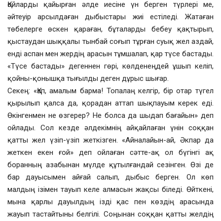
Қойларды қайырған әлде иесіне үн берген түрлері ме,
әйтеуір арсылдаған дыбыстары жиі естіледі. Жатаған
төбелерге өскен қараған, бұталарды бебеу қақтырып,
қыстаудан шыққалы тынбай соғып тұрған суық жел аздай,
енді аспан мен жердің арасын тұмшалап, қар түсе бастады.
«Түсе бастады» дегеннен гөрі, көлденеңдей ұшып келіп,
қойны-қонышқа тығылды деген дұрыс шығар.
Секең: «Қап, амалым барма! Топалаң келгір, бір отар түгел
қырылып қалса да, қорадан аттап шықпауым керек еді.
Өкінгенмен не өзгерер? Не болса да шыдап бағайын» деп
ойлады. Сол кезде әлдекімнің айқайлаған үнін соққан
қатты жел үзіп-үзіп жеткізген. «Айналайын-ай, Әкпар да
жеткен екен ғой» деп ойлаған сәтте-ақ ол бүгінгі ақ
боранның азабынан мүлде құтылғандай сезінген. Өзі де
бар дауысымен айғай салып, дыбыс берген. Ол көп
малдың ізімен тауып келе алмасын жақсы біледі. Өйткені,
мына қарлы дауылдың ізді қас пен көздің арасында
жауып тастайтыны белгілі. Соңынан соққан қатты желдің