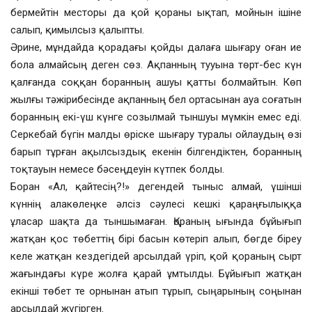
бермейтін месторы да қой қораны ықтап, мойнын ішіне
салып, қимылсыз қалыпты.
Әрине, мұндайда қорадағы қойды далаға шығару оған ие
бола алмайсың деген сөз. Ақпанның тууына төрт-бес күн
қалғанда соққан боранның ашуы қатты болмайтын. Көп
жылғы тәжірибесінде ақпанның бел ортасынан ауа соғатын
боранның екі-үш күнге созылмай тыншуы мүмкін емес еді.
Серкебай бүгін малды өріске шығару туралы ойлаудың өзі
барып тұрған ақылсыздық екенін білгендіктен, боранның
тоқтауын немесе бәсеңдеуін күтпек болды.
Боран «Ал, қайтесің?!» дегендей тыныс алмай, үшінші
күннің алакөлеңке әлсіз сәулесі кешкі қараңғылыққа
ұласар шақта да тыншымаған. Қораның ығында бұйығып
жатқан қос төбеттің бірі басын көтеріп алып, бөгде біреу
келе жатқан кездегідей арсылдай үріп, қой қораның сырт
жағындағы күре жолға қарай ұмтылды. Бұйығып жатқан
екінші төбет те орнынан атып тұрып, сыңарының соңынан
арсылдай жүгірген.