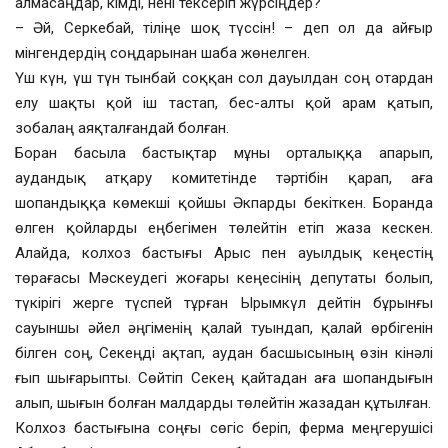
алмасаңдар, кімді, нені тексеріп жүрсіңдер?
– Әй, Серкебай, тіліңе шоқ түссін! – деп ол да айғыр
мінгендердің соңдарынан шаба жөнелген.
Үш күн, үш түн тынбай соққан сол дауылдан соң отардан
елу шақты қой іш тастап, бес-алты қой арам қатып,
зобалаң аяқталғандай болған.
Боран басыла бастықтар мұны орталыққа апарып,
аудандық атқару комитетінде тәртібін қарап, аға
шопандыққа көмекші қойшы Әкпарды бекіткен. Боранда
өлген қойларды еңбегімен төлейтін етіп жаза кескен.
Алайда, колхоз бастығы Арыс пен ауылдық кеңестің
төрағасы Мәскеудегі жоғары кеңесінің депутаты болып,
түкірігі жерге түспей тұрған Ырымкүл дейтін бұрынғы
сауыншы әйел әңгіменің қалай туындап, қалай өрбігенін
білген соң, Секеңді ақтап, аудан басшысының өзін кінәлі
ғып шығарыпты. Сөйтіп Секең қайтадан аға шопандығын
алып, шығын болған малдарды төлейтін жазадан құтылған.
Колхоз бастығына соңғы сөгіс беріп, ферма меңгерушісі