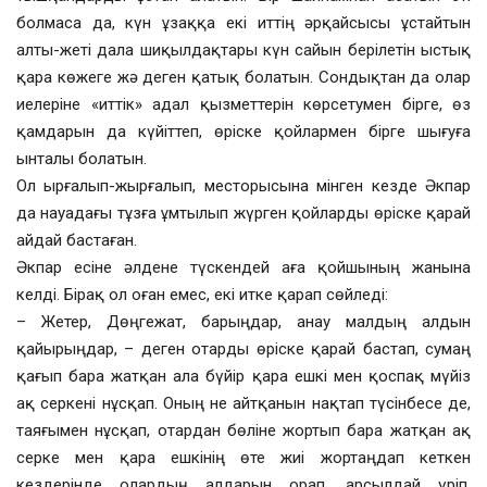
болмаса да, күн ұзаққа екі иттің әрқайсысы ұстайтын
алты-жеті дала шиқылдақтары күн сайын берілетін ыстық
қара көжеге жә деген қатық болатын. Сондықтан да олар
иелеріне «иттік» адал қызметтерін көрсетумен бірге, өз
қамдарын да күйіттеп, өріске қойлармен бірге шығуға
ынталы болатын.
Ол ырғалып-жырғалып, месторысына мінген кезде Әкпар
да науадағы тұзға ұмтылып жүрген қойларды өріске қарай
айдай бастаған.
Әкпар есіне әлдене түскендей аға қойшының жанына
келді. Бірақ ол оған емес, екі итке қарап сөйледі:
– Жетер, Дөңгежат, барыңдар, анау малдың алдын
қайырыңдар, – деген отарды өріске қарай бастап, сумаң
қағып бара жатқан ала бүйір қара ешкі мен қоспақ мүйіз
ақ серкені нұсқап. Оның не айтқанын нақтап түсінбесе де,
таяғымен нұсқап, отардан бөліне жортып бара жатқан ақ
серке мен қара ешкінің өте жиі жортаңдап кеткен
кездерінде олардың алдарын орап, арсылдай үріп,