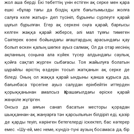
жол аша берді. Екі төбеттің үнін естіген ақ серке мен қара
ешкі «бұлар тағы да біздің қате бағытымызды жолға
салуға келе жатыр» деп түсініп, бұрынғы сүрлеуге қарай
шұғыл бұрылған. Егер ақ серкені оңға қарай, барғысы
келген жаққа қарай жіберсе, әлі мал тұяғы тимеген
Саятерек өзені бойындағы ағаштардың арасындағы қау
болып өскен қалың шөпке ауыз салмақ. Ол да отар иесінің
ақпанның соңына ала күйек түсер алдындағы саулық
қойға сақтап жүрген сыбағасы. Тоя жайылуға болатын
шұрайлы өрістің өздерін тосып жатқанын ақ серке де
біледі. Оның ол жаққа қарай ындыны қанша құрыса да,
бағынбаса тірсегіне ауыз салудан ерінбейтін иттерден
қорыққанынан амалсыз Қарашағылдағы өріске қарай
жөңкіле жүгірген.
Онсыз да аяғын санап басатын месторы қорадан
шыққаннан-ақ жануарға тән қарсылығын білдіріп еді, қазір
де қарды теуіп, көрінген бетегелерді іскектеп, бас көтерер
емес. «Шу-ей, мес неме, күндіз-түні аузың босамаса да, бір