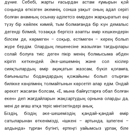
дүние. Себебі, жарты ғасырдан астам ғұмырын қой
соңында өткізген әкемнің, сонша уақыт оның адал серігі
болған анамның осынау әділетсіз өмірден жарқыратып өңі
түзу бір көйлек кимей, тым болмағанда бір күн демалыс
дегенді білмей, тозаққа бергісіз азапты өмір кешкендерін
білсем де, көрмеген – соқыр, естімеген – керең болып
жүре бердім. Олардың пешенесіне жазылған тағдырлары
солай болуға тиіс деген пікір менің болмысыма әбден
кірігіп кеткендей. Әке-шешемнің және сол кісілер
сияқтылардың өмір ақиқатын жазсам, бүкіл қоғамға,
бағынышты бодандардың қожайыны болып отырған
билікке көңілімнің толмайтынын көрсетіп алар едім. Ондай
әрекет жасаған болсам, «Е, мына байғұстарға обал болған
екен» деп жағдайларын жақсартудың орнына оларды да,
мені де ағаш атқа теріс мінгізетіндері анық.
Біздің, біздің әке-шешеміздің қандай-қандай өмір
сатыларынан өткенімізді, «ішкені – артында, ішпегені –
алдында» тұрған бүгінгі, ертеңгі уайымсыз ұрпақ біле