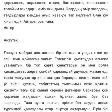
қорлықпен, зорлықпен өткен, бағынышты, жалынышты
толайым жылдар – өмір шындығы. Олардың өмір жолдары,
тағдырлары қандай ауыр кезеңге тап келген?! Оған кім
кінәлі еді?! Айтары осы ғана.
Автор
Ақтүтек
Ғазауат майдан аяқталғалы бір-екі жылға уақыт өтсе де
есін жия қоймаған уақыт. Ертеңгілік қыстаудан алысқа
ұзамайтын бір топ қарға қанаттарын оң мен солға
қисаңдатып, жерге қонбай қарқылдай ұшулары жаман еді,
тілсіз мақұлықтар келе жатқан боранды сезген екен ғой.
Құс екеш құстың табиғаттың тылсымын сезе қоятын
қасиетін тағы бір сынап көрейін дегендей Серкебай қой
қораның қақпасын ашқан. Қораның жылы буы бет
шарпыды. Таза ауаға шығып, өріске бет алуды аңсап
тұрғандай қамаудағы отар сыртқа ақтарылды. Бірін-бірі