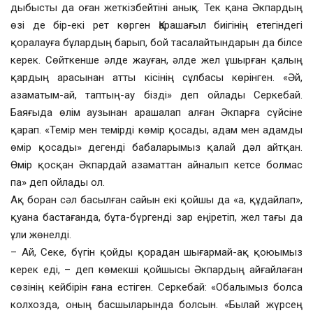
дыбысты да оған жеткізбейтіні анық. Тек қана Әкпардың
өзі де бір-екі рет көрген Қарашағыл биігінің етегіндегі
қоралауға бұлардың барып, бой тасалайтындарын да білсе
керек. Сөйткенше әлде жауған, әлде жел ұшырған қалың
қардың арасынан атты кісінің сұлбасы көрінген. «Әй,
азаматым-ай, таптың-ау бізді» деп ойлады Серкебай.
Баяғыда өлім аузынан арашалап алған Әкпарға сүйсіне
қарап. «Темір мен темірді көмір қосады, адам мен адамды
өмір қосады» дегенді бабаларымыз қалай дәл айтқан.
Өмір қосқан Әкпардай азаматтан айналып кетсе болмас
па» деп ойлады ол.
Ақ боран сәл басылған сайын екі қойшы да «а, құдайлап»,
қуана бастағанда, бұта-бүргенді зар еңіретіп, жел тағы да
ұли жөнелді.
– Ай, Секе, бүгін қойды қорадан шығармай-ақ қоюымыз
керек еді, – деп көмекші қойшысы Әкпардың айғайлаған
сөзінің кейбірін ғана естіген. Серкебай: «Обалымыз болса
колхозда, оның басшыларында болсын. «Былай жүрсең