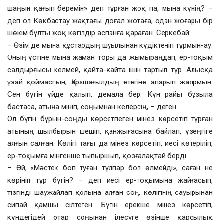
шаңын қағып беремін» деп тұрған жоқ па, мына күнің? –
деп ол Көкбастау жақтағы доғал жотаға, одан жоғары бір
шөкім бұлты жоқ көгілдір аспанға қараған. Серкебай:
– Өзім де мына құстардың шуылынан күдіктеніп тұрмын-ау.
Оның үстіне мына жаман торы да жымыраңдап, ер-тоқым
салдырғысы келмей, қайта-қайта ішін тартып тұр. Алысқа
ұзай қоймаспын, Қарашағылдың етегіне апарып жаярмын.
Сен бүгін үйде қалып, демала бер. Күн райы бұзыла
бастаса, атыңа мініп, соңымнан келерсің, – деген.
Ол бүгін бұрын-соңды көрсетпеген мінез көрсетіп тұрған
атының шылбырын шешіп, қанжығасына байлап, үзеңгіге
аяғын салған. Көлігі тағы да мінез көрсетіп, иесі көтеріліп,
ер-тоқымға мінгенше тыпыршып, қозғалақтай берді.
– Өй, «Мәстек боп туған тұлпар бол өлмейді», саған не
көрініп тұр бүгін? – деп иесі ер-тоқымына жайғасып,
тізгінді шаужайлап қолына алған соң, көлігінің сауырынан
сипай қамшы сілтеген. Бүгін ерекше мінез көрсетіп,
күндегідей отар соңынан ілесуге өзінше қарсылық