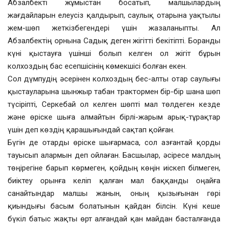
Абзалбекті жұмыстан босатып, малшылардың
жағдайларын елеусіз қалдырып, саулық отарына уақтылы
жем-шөп жеткізбегендері үшін жазаланыпты. Ал
Абзалбектің орнына Садық деген жігітті бекітіпті. Боранды
күні қыстауға үшінші болып келген ол жігіт бұрын
колхоздың бас есепшісінің көмекшісі болған екен.
Сол дүмпудің әсерінен колхоздың бес-алты отар саулығы
қыстауларына шынжыр табан трактормен бір-бір шана шөп
түсіріпті, Серкебай ол келген шөпті мал төлдеген кезде
және өріске шыға алмайтын бірлі-жарым арық-тұрақтар
үшін деп көздің қарашығындай сақтап қойған.
Бүгін де отарды өріске шығармаса, сол азғантай қорды
тауысып алармын деп ойлаған. Басшылар, әсіресе малдың
төңірегіне барып көрмеген, қойдың көңін иіскеп білмеген,
биіктеу орынға келіп қалған мал баққанды оңайға
санайтындар малшы жанын, оның қызығынан гөрі
қиындығы басым болатынын қайдан білсін. Күні кеше
бүкіл батыс жақты өрт алғандай қан майдан басталғанда