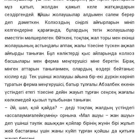
мұз қатып, жолдан қажып келе жатқандарын
сездіргендей. Қойшы жолаушылар алдымен сәлем берер
деп дәметкен. Колхоздың сіңірлі айғырларын мініп
келгендеріне қарағанда, бұлардың тегін жолаушылар
еместігін мөлшерлеген. Өйткені, тоқпақ жал торы мен екінші
жолаушының астындағы аппақ жалы тізесіне түскен ақжал
айғырды таныған. Бұл көліктерді қыс айларында колхоз
басшылары мен ферма меңгерушісі міне беретін. Бірақ
мінген аттарын танығанмен, олардың өздері бейтаныс
кісілер еді. Тек үшінші жолаушы айына бір-екі дүркін көрініп
тұратын ферма меңгерушісі, батыр тұлғалы Абзалбек екенін
үстіндегі етегі тізесіне дейін жауып тұрған сеңсең жағалы
көлкемедей қызыл тұлыбынан таныған.
– Әй, шал, қой қайда? – деді тоқпақ жалдың үстіндегі
«ассалаумағалейкүмнің» орнына. «Мал ашуы – жан ашуы»
деп үшінші тәулік ашыққан қойлар бірінің жүнін бірі жұлып
жей бастағаны үшін жаны күйіп тұрған қойшы да қитыға
жауап бергені.