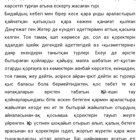
көрсетіп тұрған атына ескерту жасаған түрі.
Бидайдың кебегі мен бірер кесе қара ұнды араластырып
қайнатқан қатықсыз қара көжені қанағат қылған
Дөңгежат пен Жетер де күндегі әдеттерімен аттың қасына
келген. Тоя тамақ ішіп көрмесе де, сол аз қоректерін
адалдап ішейік дегендей әдеттегідей өз «қызметтеріне»
даяр екендерін танытқан түрлері. Екеуі де өрісте
бытыраған қойларды қайыру, малға шабатын ит-құстан
отарды қорғауға өз көмектерін аянбай көрсетсе, екіншіден,
тоя тамақ жеу дейтін, әсіресе айран-іркіт дейтін ас түрлері
қыс баласы бола бермейтіндіктен, қос төбет те өз
нәпақаларын өрістен табатын. Қой-ешкі тау
қойнауларындағы бітік өскен бетегені қармен араластыра
жайылған кезде екі ит те бытырай жайылатын отырдың
айналасынан-ақ қосымша қоректерін тауып жеуге
үйренген. Қар үстінен шоқайып отырып алып, қалың бетеге
арасынан өз қоректерін іздеп, жортып жүретін қара жон
тышқандарды ұстап алатын. Бір шайнамнан асатын еті