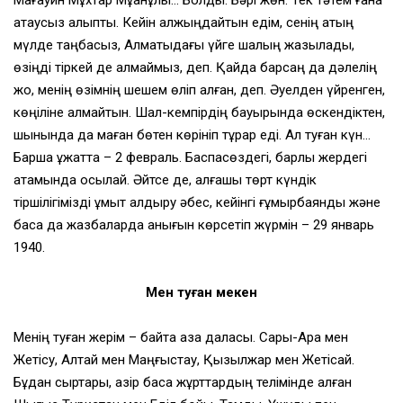
Мағауин Мұхтар Мұқанұлы… Болды. Бәрі жөн. Тек тәтем ғана
атаусыз қалыпты. Кейін қалжыңдайтын едім, сенің атың
мүлде таңбасыз, Алматыдағы үйге шалың жазылады,
өзіңді тіркей де алмаймыз, деп. Қайда барсаң да дәлелің
жоқ, менің өзімнің шешем өліп қалған, деп. Әуелден үйренген,
көңіліне алмайтын. Шал-кемпірдің бауырында өскендіктен,
шынында да маған бөтен көрініп тұрар еді. Ал туған күн…
Барша құжатта – 2 февраль. Баспасөздегі, барлық жердегі
атамында осылай. Әйтсе де, алғашқы төрт күндік
тіршілігімізді ұмыт қалдыру әбес, кейінгі ғұмырбаяндық және
басқа да жазбаларда анығын көрсетіп жүрмін – 29 январь
1940.
Мен туған мекен
Менің туған жерім – байтақ қазақ даласы. Сары-Арқа мен
Жетісу, Алтай мен Маңғыстау, Қызылжар мен Жетісай.
Бұдан сыртқары, қазір басқа жұрттардың телімінде қалған