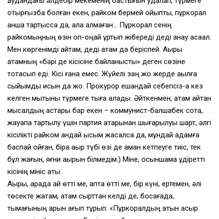
аудандағы әлдебір мекеменің бастығын қудалап, түрмеге
отырғызбақ болған екен, райком бермей қойыпты, пұркорал
қанша тартысса да, ала алмаған… Пұркорал сенің
райкомыңның өзін оп-оңай құртып жібереді деді анау ақсақал.
Мен көргенімді айтам, деді атам да беріспей. Ақыры
атамның «бәрі де кісісіне байланысты» деген сөзіне
тоқтасып еді. Кісі ғана емес. Жүйелі заң жоқ жерде ақылға
сыйымды қисын да жоқ. Прокурор ешқандай себепсіз-ақ кез
келген мықтыны түрмеге тыға алады. Әйткенмен, атам айтқан
мысалдың астары бар екен – коммунист-балшабек сотқа,
жауапқа тартылу үшін партия қатарынан шығарылуы шарт, әлгі
кісілікті райком қандай қысым жасалса да, мұндай қадамға
баспай қойған, бірақ ақыр түбі өзі де аман кетпеуге тиіс, тек
бұл жағын, яғни ақырын білмедім.) Міне, осыншама құдіретті
кісінің мініс аты.
Ақыры, арада ай өтті ме, апта өтті ме, бір күні, ертемен, әлі
төсекте жатқам, атам сырттан келді де, босағада,
тымағының қарын қағып тұрып: «Пұркоралдың атын қасқыр