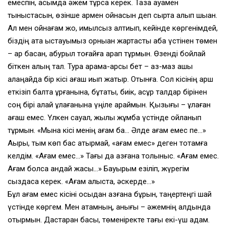
емеспін, қасымда әжем тұрса керек. Таза ауамен
тыныстасын, өзінше қармен ойнасын деп сыртқа алып шыққан.
Ал мен ойнағам жоқ, қимылсыз қалтиып, кейінде көргенімдей,
біздің ата қыстауымыз орныққан жартасты қабақ үстінен төмен
– қар басқан, ақбурыл тоғайға қарап тұрмын. Өзенді бойлай
біткен қалың тал. Тура қарама-қарсы бет – аз-маз ашық
алаңқайда бір кісі ағаш қиып жатыр. Отынға. Сол кісінің қарш
еткізіп балта ұрғанына, бұтақты, биік, ақсұр талдар бірінен
соң бірі қалай құлағанына үңіле қараймын. Қызығы – құлаған
ағаш емес. Үлкен сауал, жылы жұмбақ үстінде ойланып
тұрмын. «Мына кісі менің ағам ба… Әлде ағам емес пе…»
Ақыры, тым көп бас қатырмай, «ағам емес» деген тоқтамға
келдім. «Ағам емес…» Тағы да азғана толқыныс. «Ағам емес.
Ағам болса қандай жақсы…» Бауырым езіліп, жүрегім
сыздаса керек. «Ағам алыста, әскерде…»
Бұл ағам емес кісіні осыдан азғана бұрын, таңертеңгі шай
үстінде көргем. Мен атамның, анығы – әжемнің алдында
отырмын. Дастарқан басы, төменіректе тағы екі-үш адам.