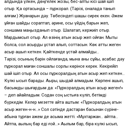
алдында үлкен, дөңгелек жозы, бес-алты кісі шай ішіп
отыр. Қақ ортасында – пұркорал. (Тәрізі, қоналқада танып
алғам.) Жуанқарын дәу. Төбесіндегі шашы сирек екен. Әжем
құйған шайды сораптап, әрине, осы үйдің барын жеп,
соншама маңызданып отыр. Шалқақтап, кержиіп отыр.
Мардымсып отыр. Ал өзінің атын қасқыр жеп қойған. Мықты
болса, сол қасқырды ұстап алып, соттасын. Көк атты жеген
қасқыр қашып кеткен. Қайткенде ұстай алмайды…
Тәрізі, осының бәрін ойлағанда, мына қаны сұйық, қасқабас дәу
пұркорал маған соншалық сорлы көрінсе керек. Кекірейіп
шай ішіп отыр. Ал осы пұркоралдың атын қасқыр жеп кеткен…
Күлкі қысып барады. Ақыры, шыдай алмадым. Көрпені ашып,
басымды шығардым да: «Пұркоралдың атын қасқыр жеген!»
– деп айқайладым. Содан соң қыстыға күліп, бетімді
бүркедім. Келер мезетте қайта аштым: «Пұркоралдың атын
қасқыр жеген-н-н…» Сол сәтінде дастарқан басынан сүріне-
қабына тұрған әжем де қасыма жетті. «Мұхтаржан… айтпа…
Айтпа, ақылың бар еді ғой…» Ақылым бар, бірақ күлкі қысып,