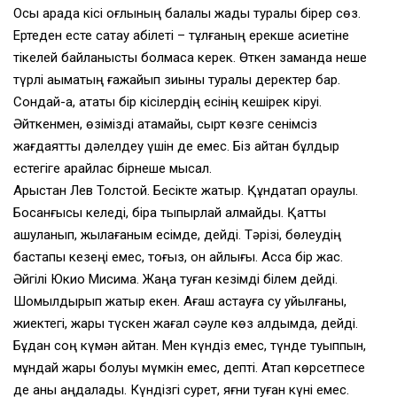
Осы арада кісі оғлының балалық жады туралы бірер сөз.
Ертеден есте сақтау қабілеті – тұлғаның ерекше қасиетіне
тікелей байланысты болмаса керек. Өткен заманда неше
түрлі ақымақтың ғажайып зиыны туралы деректер бар.
Сондай-ақ, атақты бір кісілердің есінің кешірек кіруі.
Әйткенмен, өзімізді ақтамайық, сырт көзге сенімсіз
жағдаятты дәлелдеу үшін де емес. Біз айтқан бұлдыр
естегіге қарайлас бірнеше мысал.
Арыстан Лев Толстой. Бесікте жатыр. Құндақтап ораулы.
Босанғысы келеді, бірақ тыпырлай алмайды. Қатты
ашуланып, жылағаным есімде, дейді. Тәрізі, бөлеудің
бастапқы кезеңі емес, тоғыз, он айлығы. Асса бір жас.
Әйгілі Юкио Мисима. Жаңа туған кезімді білем дейді.
Шомылдырып жатыр екен. Ағаш астауға су қуйылғаны,
жиектегі, жарық түскен жағал сәуле көз алдымда, дейді.
Бұдан соң күмән айтқан. Мен күндіз емес, түнде туыппын,
мұндай жарық болуы мүмкін емес, депті. Атап көрсетпесе
де анық аңдалады. Күндізгі сурет, яғни туған күні емес.