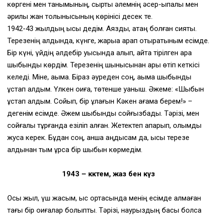
көргені мен танымының, сыртқы әлемнің әсер-ықпалы мен
әрқилы жан толқынысының көрінісі десек те.
1942-43 жылдың қысы дедім. Аязды, қатаң болған сияқты.
Терезенің алдында, күнге, жарыққа қарап отыратыным есімде.
Бір күні, үйдің әлдебір қуысында қалып, қайта тірілген қара
шыбынды көрдім. Терезенің шынысынан ары өтіп кеткісі
келеді. Міне, ақымақ. Біраз әуреден соң, ақымақ шыбынды
ұстап алдым. Үлкен оқиға, төтенше қуаныш. Әжеме: «Шыбын
ұстап алдым. Сойып, бір құлағын Кәкен ағама берем!» –
дегенім есімде. Әжем шыбынды сойғызбады. Тәрізі, мен
сойғалы тұрғанда езіліп қалған. Жетектеп апарып, қолымды
жуса керек. Бұдан соң, қанша аңдысам да, қысқы терезе
алдынан тым құрса бір шыбын көрмедім.
1943 – көктем, жаз бен күз
Осы жыл, үш жасым, қыс ортасында менің есімде қалмаған
тағы бір оқиғалар болыпты. Тәрізі, наурыздың басы болса