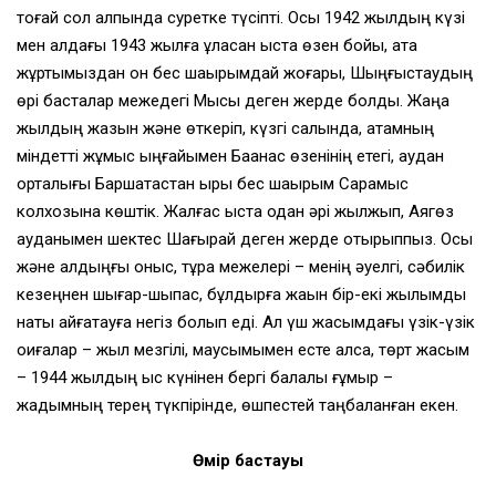
тоғай сол қалпында суретке түсіпті. Осы 1942 жылдың күзі
мен алдағы 1943 жылға ұласқан қыста өзен бойы, ата
жұртымыздан он бес шақырымдай жоғары, Шыңғыстаудың
өрі басталар межедегі Мысық деген жерде болдық. Жаңа
жылдың жазын және өткеріп, күзгі салқында, атамның
міндетті жұмыс ыңғайымен Бақанас өзенінің етегі, аудан
орталығы Баршатастан қырық бес шақырым Сарқамыс
колхозына көштік. Жалғас қыста одан әрі жылжып, Аягөз
ауданымен шектес Шағырай деген жерде отырыппыз. Осы
және алдыңғы қоныс, тұрақ межелері – менің әуелгі, сәбилік
кезеңнен шығар-шықпас, бұлдырға жақын бір-екі жылымды
нақты айғақтауға негіз болып еді. Ал үш жасымдағы үзік-үзік
оқиғалар – жыл мезгілі, маусымымен есте қалса, төрт жасым
– 1944 жылдың қыс күнінен бергі балалық ғұмыр –
жадымның терең түкпірінде, өшпестей таңбаланған екен.
Өмір бастауы