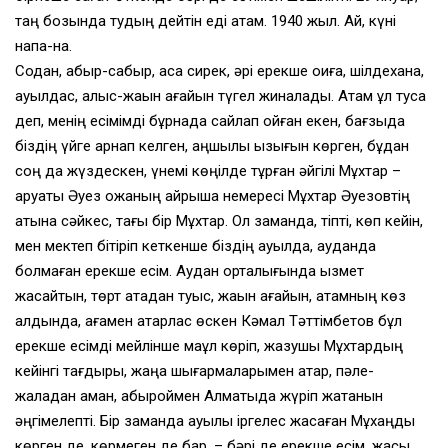
таң бозында тудың дейтін еді атам. 1940 жыл. Ай, күні
нақпа-нақ.
Содан, абыр-сабыр, аса сирек, әрі ерекше оқиға, шілдехана,
ауылдас, алыс-жақын ағайын түгел жиналады. Атам ұл туса
деп, менің есімімді бұрнада сайлап қойған екен, бағзыда
біздің үйге арнап келген, аңшылық қызығын көрген, бұдан
соң да жүздескен, үнемі көңілде тұрған әйгілі Мұхтар –
аруақты Әуез қожаның айрықша немересі Мұхтар Әуезовтің
атына сәйкес, тағы бір Мұхтар. Ол заманда, тіпті, көп кейін,
мен мектеп бітіріп кеткенше біздің ауылда, ауданда
болмаған ерекше есім. Аудан орталығында қызмет
жасайтын, төрт атадан туыс, жақын ағайын, атамның көз
алдында, ағамен қатарлас өскен Кәмал Тәттімбетов бұл
ерекше есімді мейлінше мақұл көріп, жазушы Мұхтардың
кейінгі тағдыры, жаңа шығармаларымен қатар, пәле-
жаладан аман, абыроймен Алматыда жүріп жатқанын
әңгімелепті. Бір заманда ауылы іргелес жасаған Мұхаңды
көрген де, көрмеген де бар, – бәрі де ерекше есім, жақсы