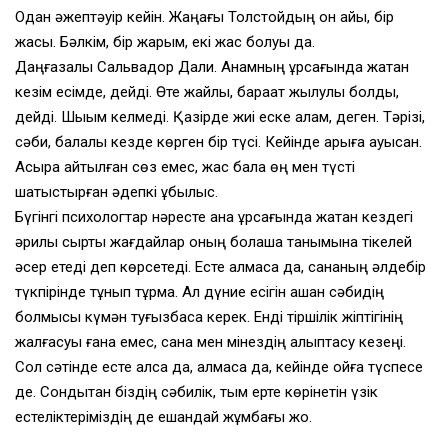
Одан әжептәуір кейін. Жаңағы Толстойдың он айы, бір
жасы. Бәлкім, бір жарым, екі жас болуы да.
Даңғазалы Сальвадор Дали. Анамның құрсағында жатқан
кезім есімде, дейді. Өте жайлы, барақат жылулы болды,
дейді. Шыққым келмеді. Қазірде жиі еске алам, деген. Тәрізі,
сәби, балалық кезде көрген бір түсі. Кейінде арыға ауысқан.
Асыра айтылған сөз емес, жас бала өң мен түсті
шатыстырған әдепкі құбылыс.
Бүгінгі психологтар нәресте ана құрсағында жатқан кездегі
әрқилы сыртқы жағдайлар оның болашақ танымына тікелей
әсер етеді деп көрсетеді. Есте қалмаса да, сананың әлдебір
түкпірінде тұнып тұрмақ. Ал дүние есігін ашқан сәбидің
болмысы күмән туғызбаса керек. Енді тіршілік жіптігінің
жалғасуы ғана емес, сана мен мінездің қалыптасу кезеңі.
Сол сәтінде есте қалса да, қалмаса да, кейінде ойға түспесе
де. Сондықтан біздің сәбилік, тым ерте көрінетін үзік
естеліктеріміздің де ешқандай жұмбағы жоқ.