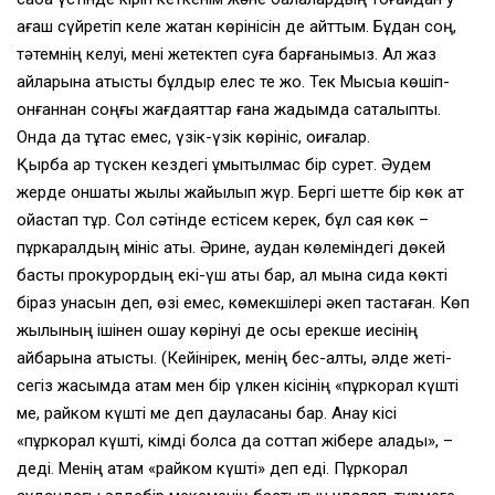
ағаш сүйретіп келе жатқан көрінісін де айттым. Бұдан соң,
тәтемнің келуі, мені жетектеп суға барғанымыз. Ал жаз
айларына қатысты бұлдыр елес те жоқ. Тек Мысыққа көшіп-
қонғаннан соңғы жағдаяттар ғана жадымда сақталыпты.
Онда да тұтас емес, үзік-үзік көрініс, оқиғалар.
Қырбақ қар түскен кездегі ұмытылмас бір сурет. Әудем
жерде оншақты жылқы жайылып жүр. Бергі шетте бір көк ат
ойқастап тұр. Сол сәтінде естісем керек, бұл саяқ көк –
пұркаралдың мініс аты. Әрине, аудан көлеміндегі дөкей
бастық прокурордың екі-үш аты бар, ал мына сида көкті
біраз қунасын деп, өзі емес, көмекшілері әкеп тастаған. Көп
жылқының ішінен оқшау көрінуі де осы ерекше иесінің
айбарына қатысты. (Кейінірек, менің бес-алты, әлде жеті-
сегіз жасымда атам мен бір үлкен кісінің «пұркорал күшті
ме, райком күшті ме деп дауласқаны бар. Анау кісі
«пұркорал күшті, кімді болса да соттап жібере алады», –
деді. Менің атам «райком күшті» деп еді. Пұркорал