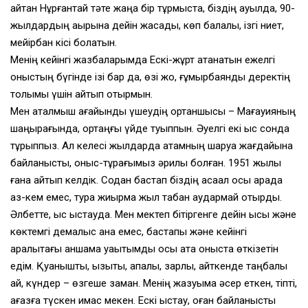
айтқан Нұрғантай тәте жаңа бір тұрмыста, біздің ауылда, 90-
жылдардың ақырына дейін жасады, көп балалы, ізгі ниет,
мейірбан кісі болатын.
Менің кейінгі жазбаларымда Ескі-жұрт атанатын ежелгі
қоныстың бүгінде ізі бар да, өзі жоқ, ғұмырбаяндық деректің
толымы үшін айтып отырмын.
Мен аталмыш ағайынды үшеудің ортаншысы – Мағауияның
шаңырағында, ортаңғы үйде туыппын. Әуелгі екі қыс сонда
тұрыппыз. Ал келесі жылдарда атамның шаруа жағдайына
байланысты, қоныс-тұрағымыз әрқилы болған. 1951 жылы
ғана қайтып келдік. Содан бастап біздің ақсақал осы арада
аз-кем емес, тура жиырма жыл табан аудармай отырды.
Әлбетте, қыс қыстауда. Мен мектеп бітіргенге дейін қысқы және
көктемгі демалыс қана емес, бастапқы және кейінгі
аралықтағы қаншама уақытымды осы ата қоныста өткізетін
едім. Қуанышты, қызықты, қапалы, зарлы, қайткенде таңбалы
ай, күндер – өзгеше заман. Менің жазуыма әсер еткен, тіпті,
қағазға түскен қимас мекен. Ескі қыстау, оған байланысты