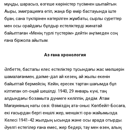
мұңды, шарасыз, өзгеше көріністер түсімнен шықпайтын.
Ақыры, эмиграцияға өтіп, жаңа бір өмір бастауында іште
бұққан, сана түкпірінен көтерілген жұмбақты, сырлы суреттер
мен осы орайдағы бұлдыр естеліктерді жинақтай
байыптаған «Менің түрлі түстерім» дейтін әңгімеден соң
ғана біржола айықтым.
Аз ғана хронология
Әлбетте, бастапқы елес естеліктер тұсындағы жас мөлшерін
шамалағанмен, дәлме-дәл қай кезең, қай жылы екенін
байыптай бермейсің. Кейін, ересек тартқан шағымда бұл
кілтипан оп-оңай шешілді. 1940, 29 январь күні, таң
алдындағы бозамықта дүниеге келіппін, дедім. Атам
Мағауияның нақты сөзі. Өзіміздің ата-қоныс Көпбейіт-Босаға,
екі ғасырдан бергі еншілі жер, меншікті қора-жайымызда.
Келесі 1941-42 жылдың қысында және осы арада отырдық.
Әуелгі естегілер ғана емес, жер бедері, тау мен өзен, қалың