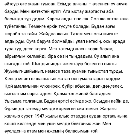
әйтеуір өте жақын туысқан. Есімде қалғаны – өзеннен су алуға
барды. Мені жетектей ертіп. Ата қыстау жартасты қабақ
басында тұр дедім. Қарсы алды тіпе-тік. Сол жақ қаптал ғана
түйетайлы. Төменге еркін түсуге болады. Бұдан арғы
жарқабақ та тайқы. Жайдаққа жақын. Тәтем мені осы жиекте
қалдырды. Суға баруға болмайды, құлап кетесің, осы арада
тұра тұр, десе керек. Мен тәтемді жақсы көріп барам,
айрылғым келмейді, бірақ сөзін тыңдадым. Су алып қана
шығады ғой. Шындығында, әжептәуір бөгелген сияқты.
Жуынып-шайынып, немесе таза ауамен тыныстап тұрды.
Келер мезетте шашылып жатқан қоян құмалақтарын көрдім.
Қой құмалағынан үлкенірек, бүйірі қабысқан, дөп-дөңгелек,
қызғылтым сары, әдемі. Қолма-қол жинай бастадым.
Уысыма толғанша. Бұдан әргісі есімде жоқ. Осыдан кейін де,
бұрын да тәтемді мүлде көрмеген сияқтымын. Жаңағы
жалғыз сурет. 1947 жылы алыс отардан аудан орталығына
көшіп келгенде мен үшін мүлде бейтаныс жан. Мен
әуелден-ақ атам мен әжемнің баласымын ғой.