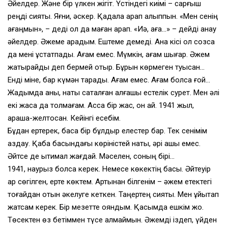
Әйелдер. Және бір үлкен жігіт. Үстіндегі киімі – сарғыш
реңді сияқты. Яғни, әскер. Қадала қарап қалыппын. «Мен сенің
ағаңмын», – деді ол да маған қарап. «Иә, аға…» – дейді анау
әйелдер. Әжеме қарадым. Ештеме демеді. Ана кісі қол созса
да мені ұстатпады. Ағам емес. Мүмкін, ағам шығар. Әжем
жатырқайды деп бермей отыр. Бұрын көрмеген туысқан…
Енді міне, бар күмән тарқады. Ағам емес. Ағам болса ғой…
Жадымда анық, нақты сақталған алғашқы естелік сурет. Мен әлі
екі жасқа да толмағам. Асса бір жас, он ай. 1941 жыл,
қараша-желтоқсан. Кейінгі есебім.
Бұдан ертерек, басқа бір бұлдыр елестер бар. Тек сенімім
аздау. Қабақ басындағы көріністей нақты, әрі ашық емес.
Әйтсе де ықтимал жағдай. Мәселен, соның бірі…
1941, наурыз болса керек. Немесе көкектің басы. Әйтеуір
қар сөгілген, ерте көктем. Артынан білгенім – әжем етектегі
тоғайдан отын әкелуге кеткен. Таңертең сияқты. Мен ұйықтап
жатсам керек. Бір мезетте ояндым. Қасымда ешкім жоқ.
Төсектен өз бетіммен түсе алмаймын. Әжемді іздеп, үйден