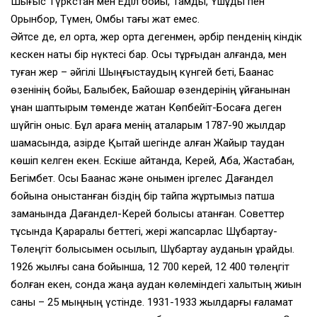
Шығыс Түркстан мен Еділ бойы, Тамды, Үшқұдық пен
Орынбор, Түмен, Омбы тағы жат емес.
Әйтсе де, ел ортақ, жер ортақ дегенмен, әрбір пенденің кіндік
кескен нақты бір нүктесі бар. Осы тұрғыдан алғанда, мен
туған жер – әйгілі Шыңғыстаудың күнгей беті, Бақанас
өзенінің бойы, Балқыбек, Байқошқар өзендерінің құйғанынан
құнан шаптырым төменде жатқан Көпбейіт-Босаға деген
шүйгін қоныс. Бұл араға менің аталарым 1787-90 жылдар
шамасында, қазірде Қытай шегінде қалған Жайыр таудан
көшіп келген екен. Ескіше айтқанда, Керей, Абақ, Жастабан,
Бегімбет. Осы Бақанас және онымен іргелес Дағандел
бойына қоныстанған біздің бір тайпа жұртымыз патша
заманында Дағандел-Керей болысы атанған. Советтер
тұсында Қарқаралы беттегі, жері жапсарлас Шұбартау-
Төлеңгіт болысымен қосылып, Шұбартау ауданын құрайды.
1926 жылғы санақ бойынша, 12 700 керей, 12 400 төлеңгіт
болған екен, сонда жаңа аудан көлеміндегі халықтың жиын
саны – 25 мыңның үстінде. 1931-1933 жылдарғы ғаламат