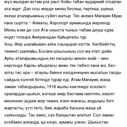
жүз жылдан астам ұзақ уақыт бойы табан аудармай отырған
ата жұрт. Дәп осы жерде менің бесінші, төртінші, үшінші,
екінші аталарымның сүйегі жатыр. Тек әкеміз Мағауин Мұқан
ғана сыртта – Алматы, Аэропорт аумағында жерленді.
Менің өзім де сол Ата-қоныста тыныс табам деуші едім,
ендігі топырақ Америкадан бұйырғалы тұр.
Хош. Жер ыңғайымен алға озыңқырап кеттік. Көпбейіттің
төменгі шалғайы, Босаға шоқысының сол жақ етегі дейік.
Арғы аталарымыздың екі ғасырлық мекен-жәйі – мен
көргенде барлық қабырғасы аман, тек төбесі ғана жоқ, бес-
алты тас қора – атаулы биікке көлденеңнен қиысатын талды
сайдың күнгей бетінде тұрар еді. Атам Мағауия, жаңа
заман табалдырығы, 1918 жылы көктемде ескілікті
қоралардан шығып, өзгеше өмір бастамақ ниетпен, ежелгі
мекеннен әудем жер төмен, өзен жағасы, алдыңғы беті
жартасты, үсті тегіс, биік жарқабақ басына жаңа үй
салғызады. Тас емес, саз балшықтан қалатып. Сол заман
есебімен алғанда, іші кеңіс, аумағы үлкен. Шығыстан