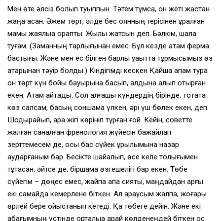
Мен өте әлсіз болып туыппын. Тәтем тұмса, он жеті жастан
жаңа асқан. Әжем төрт, әлде бес қоянның терісінен құралған
мамық жаялыққа орапты. Жылы жатсын деп. Бәлкім, шала
туғам. (Заманның тарлығынан емес. Бұл кезде атам ферма
бастығы. Және мен ес білген барлық уақытта тұрмысымыз өз
қатарынан тәуір болды.) Кіндігімді кескен Қайша апам тура
он төрт күн бойы бауырына басып, алдына алып отырған
екен. Атам айтады. Сол алғашқы күндердің бірінде, тоқтата
көз салсам, басың соншама үлкен, әрі үш бөлек екен, деп.
Шодырайып, ара жігі көрініп тұрған ғой. Кейін, советте
жалған саналған френология жүйесін бажайлап
зерттемесем де, осы бас сүйек құрылымына назар
аударғаным бар. Бесікте шайқалып, өсе келе толығымен
тұтасқан, әйтсе де, біршама өзгешелігі бар екен. Төбе
сүйегім – дөңес емес, жайпақ қақпақ сияқты, маңдайдан арғы
екі самайда кемерлене біткен. Ал қарақұсым жалпақ, жоғары
өрлей бере ойыстанып кетеді. Қақ төбеге дейін. Және екі
қабағымның үстінде орталыққа қарай көлденеңдей біткен қос