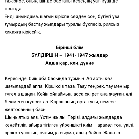
тәжірибе, оның ішінде бастапқы кезеңнің қуат-күші де
осында.
Енді, айқындама, шағын кіріспе сөзден соң, бүгінгі ұзақ
ғұмырдың бастау жылдары туралы бүкпесіз, риясыз
хикаяға кірісейік.
Бірінші бөлім
БҮЛДІРШІН – 1941-1947 жылдар
Ақша қар, кең дүние
Күресінде, биік қабақ басында тұрмын. Аяқ асты көз
шағылардай аппақ. Кіршіксіз таза. Тақау төңірек, тау мен қыр
түгел ақ шаңқан. Кейін ойлаймын, асса екі рет қана жауған, әлі
бекімеген күпсек қар. Қарашаның орта тұсы, немесе
желтоқсанның басы.
Шыңылтыр аяз. Үстім жылы. Тәрізі, алдағы жылдарда
кеңейтіліп, қайыра тігілген үйреншікті киім – қаракөл тон, үкілі,
қаракөл құлақшын, аяғымда сырма, қалың байпақ. Жалғыз