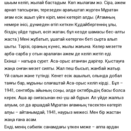
шыққым келіп, жылай бастадым. Көп жылағам жоқ. Сірә, әжем
арнап тапсырған, терезеден қарағыштап жүрген Мұратқан
ағам есік ашып үйге кіріп, мені көтеріп алды. (Атамның
немере інісі, дүниеден өтіп кеткен Құдайбергеннің ұлы,
біздің үйде тұрып, өсіп жатқан; бұл кезде шамасы бес-алты
жаста.) Мені жұбатып, құшақтай көтерген беті сыртқа алып
шықты. Тәрізі, қораның күнес, жылы жағына. Келер мезетте
арбақ-сарбақ қу отын арқалаған әжем де келіп жетіп еді.
Екінші – нақтырақ сурет. Ақсақ-орыс атанған дәрігер. Қыстауға
жаңа қонған мезет сияқты. Жал пеш бықсып, жанбай жатыр.
Үй салқын және түтінді. Кенет есік ашылып, қолында добал
таяғы бар, мұрыны қолағаштай Ақсақ-орыс келіп кірді… Бұл –
1941, сентябрь айының соңы, әлде октябрьдің басы болса
керек. Ақша қар оқиғасынан екі-үш ай бұрын. Ал үйде жалғыз
қалуым, ол да қаршадай Мұратқан ағамның төсектен көтеріп
алуы – айтқанымдай, 1941, наурыз межесі. Мен бір жастан
жаңа ғана асқам.
Енді, менің сәбилік санамдағы үлкен меже – аппақ қардан