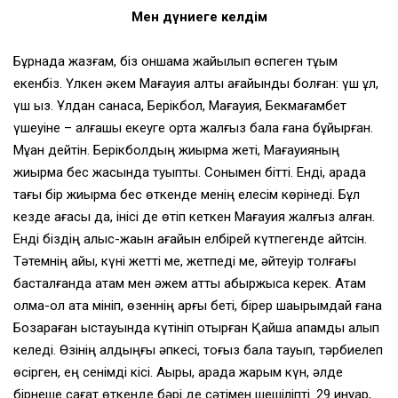
Мен дүниеге келдім
Бұрнада жазғам, біз оншама жайылып өспеген тұқым
екенбіз. Үлкен әкем Мағауия алты ағайынды болған: үш ұл,
үш қыз. Ұлдан санасақ, Берікбол, Мағауия, Бекмағамбет
үшеуіне – алғашқы екеуге ортақ жалғыз бала ғана бұйырған.
Мұқан дейтін. Берікболдың жиырма жеті, Мағауияның
жиырма бес жасында туыпты. Сонымен бітті. Енді, арада
тағы бір жиырма бес өткенде менің елесім көрінеді. Бұл
кезде ағасы да, інісі де өтіп кеткен Мағауия жалғыз қалған.
Енді біздің алыс-жақын ағайын елбірей күтпегенде қайтсін.
Тәтемнің айы, күні жетті ме, жетпеді ме, әйтеуір толғағы
басталғанда атам мен әжем қатты абыржыса керек. Атам
қолма-қол атқа мініп, өзеннің арғы беті, бірер шақырымдай ғана
Бозқараған қыстауында күтініп отырған Қайша апамды алып
келеді. Өзінің алдыңғы әпкесі, тоғыз бала тауып, тәрбиелеп
өсірген, ең сенімді кісі. Ақыры, арада жарым күн, әлде
бірнеше сағат өткенде бәрі де сәтімен шешіліпті. 29 қинуар,