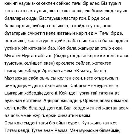
кейінгі наурыз-көкекпен сәйкес тағы бір елес. Біз тұрып
жатқан ата қыстаудың шығыс жақ, кеңіс, екі бөлмесінде ауыл
балалары оқиды. Бастауыш кластар ғой. Бірде осы
балалардың шұбыра созылып, тоғайдан қу тал, ағаш
бұтақтарын сүйретіп келе жатқанын көріп едім. Тағы бірде,
сол жылы, жазғытұрым дейік, сабақ оқып жатқан балалардың
үстіне кіріп кеткенім бар. Көп бала, жапырлап отыр екен.
Мұғалім Нұрғантай тәте (біздің, ол да әскерге кеткен аталас
туыстың келіншегі екен) еркелете сөйлеп, жетектеп
шығарып жіберді. Артынан әжем: «Қыз-ау, біздің
Мұхтаржан сабақ оқығысы келген екен, неге отырғызып
қоймадың», – депті, өкпе айтып. Сабағы – емеурін, неге
шығарып жібердің дегені. Кейінде Нұрғантай тәтенің өз
аузынан естігенім. Аңырап жыладың, Орекең апам қолма-қол
келіп, кейіс білдірді, деп еді. Бұл кезде мен екі жастан асқам,
өз аяғыммен жүріп, еркін ойнайтын кезім.
Осы көктемдегі тағы бір айқын сурет. Күн жылыған кез.
Тәтем келді. Туған анам Рақима. Мен мұнысын білмеймін,