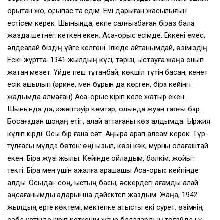
қорқытқан жоқ, қорықпас та едім. Емі дарыған жақсылығын
естісем керек. Шынында, екпе салғызбаған біраз бала
жазда шетнеп кеткен екен. Ақсақ-орыс есімде. Еккені емес,
әлдеқалай біздің үйге келгені. Ілкіде айтқанымдай, өзіміздің
Ескі-жұртта. 1941 жылдың күзі, тәрізі, қыстауға жаңа қонып
жатқан мезет. Үйде пеш тұтанбай, көкшіл түтін басқан, кенет
есік ашылып (әрине, мен бұрын да көрген, бірақ кейінгі
жадымда қалмаған) Ақсақ-орыс кіріп келе жатыр екен.
Шынында да, әжептәуір кемтар, қолында жуан таяғы бар.
Босағадан шоңқаң етіп, қалай аттағаны көз алдымда. Ыржия
күліп кірді. Осы бір ғана сәт. Аңыра қарап қалсам керек. Түр-
тұлғасы мүлде бөтен: өңі қызыл, көзі көк, мұрны қолағаштай
екен. Бірақ жүзі жылы. Кейінде ойладым, бәлкім, жойыт
текті. Бірақ мен үшін ажалға арашашы Ақсақ-орыс кейпінде
қалды. Осыдан соң, қыстың басы, әскердегі ағамды қалай
аңсағанымды қадарынша дәйектеп жаздым. Жаңа, 1942
жылдың ерте көктемі, мектепке қатысты екі сурет: өзімнің
сабақ үстінде кіріп кеткенім және балалардың тоғайдан қу