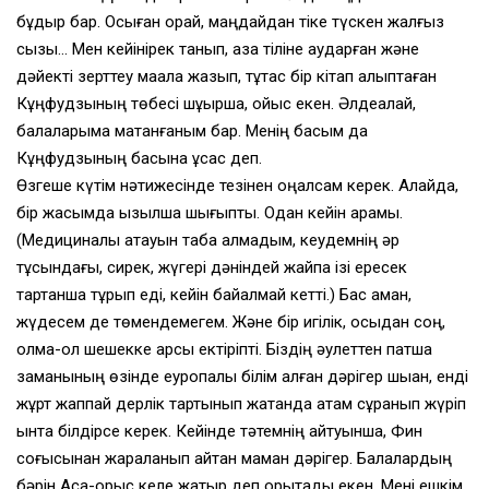
бұдыр бар. Осыған орай, маңдайдан тіке түскен жалғыз
сызық… Мен кейінірек танып, қазақ тіліне аударған және
дәйекті зерттеу мақала жазып, тұтас бір кітап қалыптаған
Кұңфудзының төбесі шұқыршақ, ойыс екен. Әлдеқалай,
балаларыма мақтанғаным бар. Менің басым да
Кұңфудзының басына ұқсас деп.
Өзгеше күтім нәтижесінде тезінен оңалсам керек. Алайда,
бір жасымда қызылша шығыпты. Одан кейін қарамық.
(Медициналық атауын таба алмадым, кеудемнің әр
тұсындағы, сирек, жүгері дәніндей жайпақ ізі ересек
тартқанша тұрып еді, кейін байқалмай кетті.) Бас аман,
жүдесем де төмендемегем. Және бір игілік, осыдан соң,
қолма-қол шешекке қарсы ектіріпті. Біздің әулеттен патша
заманының өзінде еуропалық білім алған дәрігер шыққан, енді
жұрт жаппай дерлік тартынып жатқанда атам сұранып жүріп
ынта білдірсе керек. Кейінде тәтемнің айтуынша, Фин
соғысынан жараланып қайтқан маман дәрігер. Балалардың
бәрін Ақсақ-орыс келе жатыр деп қорқытады екен. Мені ешкім