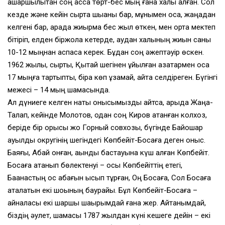
ашаршылықтан соң асса төрт-бес мың ғана халық қалған. Сол
кезде және кейін сыртқа шыққаны бар, мұнымен қоса, жаңадан
келгені бар, арада жиырма бес жыл өткен, мен орта мектеп
бітіріп, елден біржола кетерде, аудан халқының жиын саны
10-12 мыңнан аспаса керек. Бұдан соң әжептәуір өскен.
1962 жылы, сыртқы, Қытай шегінен құйылған қазақтармен қоса
17 мыңға тартыпты, бірақ көп ұзамай, қайта селдіреген. Бүгінгі
межесі – 14 мың шамасында.
Ал дүниеге келген нақты қонысымызды айтсақ, арыда Жаңа-
Талап, кейінде Молотов, одан соң Киров атанған колхоз,
беріде бір орысы жоқ Горный совхозы, бүгінде Байқошқар
ауылдық округінің шегіндегі Көпбейіт-Босаға деген қоныс.
Баяғы, Абай қонған, ақындық бастауына күш алған Көпбейіт.
Босаға атанып бөлектенуі – осы Көпбейіттің етегі,
Бақанастың қос қабағын қысып тұрған, Оң Босаға, Сол Босаға
аталатын екі шоқының баурайы. Бұл Көпбейіт-Босаға –
айналасы екі шаршы шақырымдай ғана жер. Айтқанымдай,
біздің әулет, шамасы 1787 жылдан күні кешеге дейін – екі