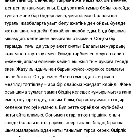
айқын тағы бір бейнелер. Ақырына жеткеміз жоқ, әйткенмен,
дендеп қалғанымыз анық. Енді ұзатпай, ғұмыр бойы көкейде
тұнған және бар бедері айқын, ұмытылмас балалық шақ
туралы жазбаларға уақыт бөлу қажетіне ден қойдық. Әуелде,
жеткін шағыма дейін бажайлап жазбақ едім. Енді біршама
ықшамдап, келтесінен қайырғалы отырмын. Соңғы бір
тарамды тағы да қусыру қажет сияқты. Балалық мемуардың
көлемінен тартыну емес. Өзімді тәрбиелеп өсірген ғазиз
Әжемнің қапалы өлімінен кейінгі екі жыл тым ауырға түседі
екен. Жазу қиындығынан бұрын жүйке-жүрекке салмағы
неше батпан. Ол да емес. Өткен ғұмырдағы ең қияпат
мезгілді тәптіштеу – аса бір қолайсыз жағдаят көрінді. Және
осыншама зұлмат заман біздің келешек ғұмырымызға ғана
емес, өсу-өркендеу, таным-білім, бар жазуымызға қоңыр
көлеңке түсіруі күмәнсіз. Бұл ретте Фрейдке жүгінбей-ақ
нақты айта аламыз. Сонымен қатар, өткен тіршілік, оның
ішінде балалық шақтың әрқилы әсер-ықпалы біздің бірқанша
шығармаларымыздан нақты танылып тұрса керек. Өмірлік