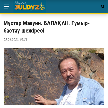
Мұхтар Мағауин. БАЛАҚАН. Ғұмыр-
бастау шежіресі
05.04.2021, 09:38