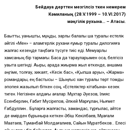
Бейдауа дерттен мезгілсіз өткен немерем
Кәмиланың (28.V.1999 – 10.VІ.2017)
мәңгілік рухына… – Атасы.
Бақытты, қуанышты, мұңды, зарлы балалық шақ туралы естелік
әйгілі «Мен» – қаламгерлік рухани ғұмыр туралы дилогияға
жалғас кезеңде таңбаға түсуге тиіс еді. Мемуарлық
хамсаның бір тармағы. Басқа да тарауларымен қоса, белгісіз
уақытқа шегінді. Ақыры, арада жиырма жыл өткенде, қаншама
әңгіме, толғау, хикаят, «Кесік бас», «Қыпшақ аруы», «Жармақ»
романдары, ең бастысы – Шыңғыс хан туралы төрт томдық
эпопея жазылып біткен соң, «Естеліктер кітабына» кезек
тиген. Негізінен алдағы ағалар: Мұхтар Әуезов, Ілияс
Есенберлин, Ғабит Мүсірепов, Әлкей Марғұлан, Нығмет
Ғабдуллин… Бұларға жалғасты, замандас, тұрғылас, әйтсе
де өмірден бұрынырақ кеткен Әбіш Кекілбаев, Мұқағали
Мақатаев, Тұманбай Молдағалиев, Сайын Мұратбеков… Елесі