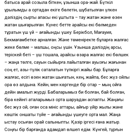
батысқа қарай созыла біткен, ұзыншақ қора-жай. Бүткіл
құрылымды қақ ортадан екіге бөлетін, шұбатылған үлкен
дәліздің сыртқы қақпасы екі ұштықта – тау жақтан және өзен
жақтан шығарылған. Күнес бетте әрқайсы екі бөлмеден
тұратын үш үй – ағайынды үшеу: Берікбол, Мағауия,
Бекмағамбетке арналған. Және төменіректе бұларға жалғас
жеке бөлме – малшы, қоңсы үшін. Ұзыншақ дәліздің қарсы,
теріскей беті – үш тошала, әрқайсы өзара жалғас екі бөлшек
– жаңа төлге, сауын сыйырға лайықталған ауызғы жағынан
соң ет, азық-түлік сақталатын түпкіргі жайы бар. Бұларға
жалғас, есігі өзен жақтан шығатын, кең, жайпақ, бес жүз қойлық
қора өз алдына. Кейін, мен көргенде бір отар – мың қойға
дейін қамалып жүрді. Бабаларымыз би болған, бай болған,
бірақ кейінгі аталарымыз орта шаруадан аспапты. Жаңағы
бес жүз қой, оған қоса мініс аттары, айғыр үйір жылқы және
көштік оншақты түйе – ағайынды үшеуге ортақ мал. Жаңа
қыстау осыған орай салыныпты. Қазір іргесі ғана жатыр.
Соңғы бір барғанда қадамдап өлшеп едім. Күнгей, тұрғын