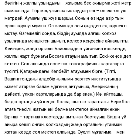
бөлігінің жалпы ұзындығы – жиырма бес-жиырма жеті метр
шамасында. Төрткіл, ұзыншақ қыстаудың ені – он екі-он үш
метрдей. Аумағы үш жүз шаршы. Соның өзінде қазір тым
қораш көрінуі мүмкін. Ол заманда осы өңірдегі ең көрнекті
қыстау. Өзгешелігі сонда, біздің ауылда алғаш колхоз
құрылғанда меншіктен шығып, колхоз кеңсесіне айналыпты.
Кейінірек, жаңа орталық Байқошқардың құйғанына көшкенде,
жалпы жұрт бұрнағы Босаға атауын ұмытып, Ескі-кеңсе деп
кеткен. Сол қалпында советтік топографиялық карталарға
түсіпті. Қатарындағы Көпбейіт атауымен бірге. (Тіпті,
Вашингтондағы әлдебір ғылыми-зерттеу институтында
қызмет атқарған балам Едігенің айтуынша, Американың
дәйекті, үлкен карталарында да бар екен.) Иә, айтпақшы,
біздің ортаңғы үй кеңсе болса, шығыс тараптағы, Берікбол
атаға тиесілі, жатын екі бөлме мектепке айналған екен.
Бірінші – төртінші кластарды қамтыған бастауыш. Біздің үй
қайыра көшіп қонған, колхоздың жаңа орталығы құтаймай
жатқан кезде сол мектеп қалпында. Әуелгі мұғалима – мен