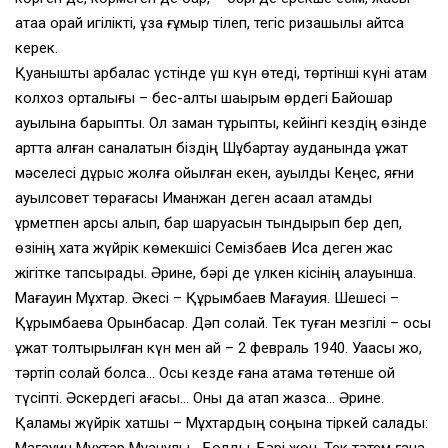
атаққа орай игілікті, ұзақ ғұмыр тілеп, тегіс ризашылық айтса
керек.
Қуанышты қарбалас үстінде үш күн өтеді, төртінші күні атам
колхоз орталығы – бес-алты шақырым өрдегі Байқошқар
ауылына барыпты. Ол заман тұрыпты, кейінгі кездің өзінде
артта қалған саналатын біздің Шұбартау ауданында құжат
мәселесі дұрыс жолға қойылған екен, ауылдық Кеңес, яғни
ауылсовет төрағасы Иманжан деген ақсақал атамды
құрметпен қарсы алып, бар шаруасын тындырып бер деп,
өзінің хатқа жүйрік көмекшісі Семізбаев Исақ деген жас
жігітке тапсырады. Әрине, бәрі де үлкен кісінің қалауынша.
Мағауин Мұхтар. Әкесі – Құрымбаев Мағауия. Шешесі –
Құрымбаева Орынбасар. Дәп солай. Тек туған мезгілі – осы
құжат толтырылған күн мен ай – 2 февраль 1940. Уақасы жоқ,
тәртіп солай болса… Осы кезде ғана атама төтенше ой
түсіпті. Әскердегі ағасы… Оны да атап жазса… Әрине.
Қаламы жүйрік хатшы – Мұхтардың соңына тіркей салады: