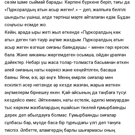
сөзім ішіме сыймай барады. Көрпені бүркене беріп, тағы да:
«Пұркоралдың атын қасқыр жеген!..» – деп, жалпыға белгілі
шындықты үшінші, әлде төртінші мәрте қайталаған едім. Бұдан
соңғысы есімде жоқ.
Кейін, арада қырық жеті жыл өткенде «Пұркоралдың көк
аты» деген тәп-тәуір әңгіме жаздым. Пұркоралдың атын
қасқыр жеген өзгеше оқиғаны баяндаушы – менен гөрі ересек
бала. Және хикаяны жөргемдеген қосымша, ойдан құралған
дәйектер. Небәрі үш жасқа толар-толмаста басымнан өткен
әлей оқиғаның нақты көрінісі және кеңейтілген, басқаша
баяны. Яғни, өзі, әрі өңге. Менің өмірлік оқиғалар мен
ескілікті әсер негізінде әр кезде жазған, жарыққа жеткен
әңгімелерім бірнешеу екен. Қай-қайсының да таңбаға түсуі
кездейсоқ емес. Әйткенмен, нақты естелік, әдепкі мемуардан
тыс көркем жазбалардың ешқайсын тікелей ғұмырбаяндық
дерек деп қабылдауға болмас. Ғұмырбаяндық оқиғалар
сұлбасы бар, мүлде басқа бір тұрғыдағы үлгі деп тануға
тиіспіз. Әлбетте, қаламгердің барлық шығармасы оның