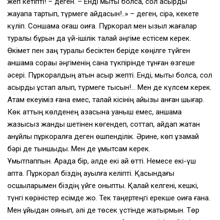
жеп кетіпті! – деген. – Енді мықты болса, сол қасқырды
жауапқа тартып, түрмеге айдасын!..» – деген, сірә, кекете
күліп. Соншама оғаш оқиға. Пұркорал мен қызыл жағалар
туралы бұрын да үй-ішілік талай әңгіме естісем керек.
Өкімет пен заң туралы бесіктен беріде көңілге түйген
қаншама сорақы әңгіменің сана түкпірінде тұнған өзгеше
әсері. Пұркоралдың атын қасқыр жепті. Енді, мықты болса, сол
қасқырды ұстап алып, түрмеге тықсын!… Мен де күлсем керек.
Атам екеуіміз ғана емес, талай кісінің айызы қанған шығар.
Көк аттың көлденең қазасына қуаныш емес, қаншама
жазықсыз жанды шетінен көгендеп, соттап, айдап жатқан
қанқұйлы пұркоралға деген өшпенділік. Әрине, көп ұзамай
бәрі де тыншыды. Мен де ұмытсам керек.
Ұмытпаппын. Арада бір, әлде екі ай өтті. Немесе екі-үш
апта. Пұркорал біздің ауылға келіпті. Қасындағы
қосшыларымен біздің үйге қоныпты. Қалай келгені, кешкі,
түнгі көріністер есімде жоқ. Тек таңертеңгі ерекше оқиға ғана.
Мен ұйқыдан оянып, әлі де төсек үстінде жатырмын. Төр