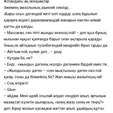
Аспандағы ақ моншақтар
Әжемнің Қамзолының әшекейі секілді…
«Бары осы» дегендей жігіт кілт кідірді. Қызға бұрылып
қарауға жүрегі дауаламағандай жанарын көктен алмай
қатты да қалды.
– Мәссаған, сен тіпті жынды екенсің ғой! – деп қыз бұның
иығынан нұқып қалғанда барып оған аңтарыла қарады.
Оның не айтқанын түсінбегендей меңірейіп біраз тұрды да:
– Айттым ғой, күлме деп… – деді.
– Күлдім бе, не?
– Енді… «жынды» дегенің «күлді» дегенмен бірдей емес пе…
– «Жындысың» деген – «сен мықтысың» деген сөз ғой
қазір, соны да білмейсің бе? Жап-жақсы жазыпсың-ей!
– Соқ өтірікті!
– Шын.
– Қайдам. Мені әдейі осылай алдап сендіріп алып, артынша
мазақтап күлетін шығарсың, «өлең жазу сенің не теңің?»
деп. Бірер жолын қасақана жаттап алып, Құдайдың құтты