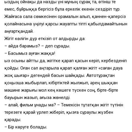
Қыздың ойнақы да назды үні мұның сұрақ та, өтініш те
емес, бұйрыққа бергісіз бұла еркелік екенін сездіріп тұр.
Жайғаса сала сөмкесінен орамалын алып, қаннен-қаперсіз
қолайнасына үңілуі қарсы жауапты тіпті қабылдамайтынын
аңғартқандай.
Жігіт көлігін дүр еткізіп от алдырды да:
– Қайда барамыз? – деп сұрады.
– Басымыз ауған жаққа!
Қыз осыны айтты да, жігітке қарап қасын керіп, кербезденіп
қойды. Оған сәл аңтарыла қарап қалған жігіт «саған дауа
жоқ шығар» дегендей басын шайқады. Автотұрақтан
қоңызша жыбырлап, кібіртіктей жылжып, әрең шыққан
мәшине жарығы мол кең көшеге түскен соң, бірте-бірте
бауырын жазып, ағыза жөнелді.
– Қалай, фильм ұнады ма? – Темекісін тұтатқан жігіт түтінін
терезеге қарай үрлеп жіберіп, қызға сұраулы жүзбен
қарады.
– Бір көруге болады.