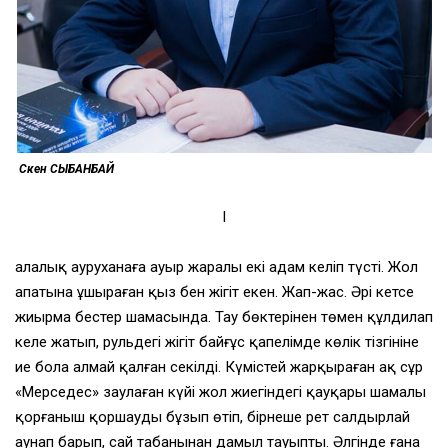
Сәкен СЫБАНБАЙ
І
Қалалық ауруханаға ауыр жаралы екі адам келіп түсті. Жол
апатына ұшыраған қыз бен жігіт екен. Жап-жас. Әрі кетсе
жиырма бестер шамасында. Тау бөктерінен төмен құлдилап
келе жатып, рульдегі жігіт байғұс қапелімде көлік тізгініне
ие бола алмай қалған секілді. Күмістей жарқыраған ақ сұр
«Мерседес» заулаған күйі жол жиегіндегі қауқары шамалы
қорғаныш қоршауды бұзып өтіп, бірнеше рет салдырлай
аунап барып, сай табанынан дамыл тауыпты. Әлгінде ғана