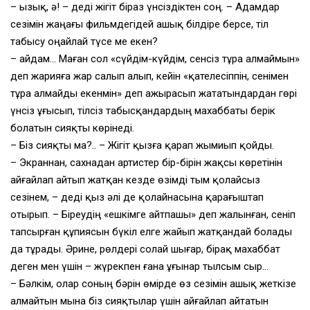
– Қызық, ә! – деді жігіт біраз үнсіздіктен соң. – Адамдар
сезімін жаңағы фильмдегідей ашық білдіре берсе, тіл
табысу оңайлай түсе ме екен?
– Қайдам… Маған сол «сүйдім-күйдім, сенсіз тұра алмаймын»
деп жарияға жар салып алып, кейін «қателесіппін, сенімен
тұра алмайды екенмін» деп ажырасып жататындардан гөрі
үнсіз ұғысып, тілсіз табысқандардың махаббаты берік
болатын сияқты көрінеді.
– Біз сияқты ма?.. – Жігіт қызға қарап жымиып қойды.
– Экраннан, сахнадан артистер бір-бірін жақсы көретінін
айғайлап айтып жатқан кезде өзімді тым қолайсыз
сезінем, – деді қыз әлі де қолайнасына қарағыштап
отырып. – Біреудің «ешкімге айтпашы» деп жалынған, сеніп
тапсырған құпиясын бүкіл елге жайып жатқандай болады
да тұрады. Әрине, рөлдері солай шығар, бірақ махаббат
деген мен үшін – жүрекпен ғана ұғынар тылсым сыр…
– Бәлкім, олар соның бәрін өмірде өз сезімін ашық жеткізе
алмайтын мына біз сияқтылар үшін айғайлап айтатын