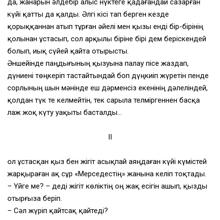
да, жанарын әлдебір алыс нүктеге қадағандай сазарған
күйі қатты да қалды. Әлгі кісі тап берген кезде
қорыққаннан атып тұрған әйелі мен қызы енді бір-бірінің
қолынан ұстасып, сол арқылы біріне бірі дем беріскендей
болып, иық сүйей қайта отырысты.
Әншейінде паңдығының қызуына палау пісе жаздап,
дүниені төңкеріп тастайтындай боп дүңкиіп жүретін пенде
сорлының шын мәнінде еш дәрменсіз екенінің дәлеліндей,
қолдан түк те келмейтін, тек сарыла телміргеннен басқа
лаж жоқ күту уақыты басталды…
ІІ
Қол ұстасқан қыз бен жігіт асықпай аяңдаған күйі күмістей
жарқыраған ақ сұр «Мерседестің» жанына келіп тоқтады.
– Үйге ме? – деді жігіт көліктің оң жақ есігін ашып, қызды
отырғыза беріп.
– Сәл жүріп қайтсақ қайтеді?