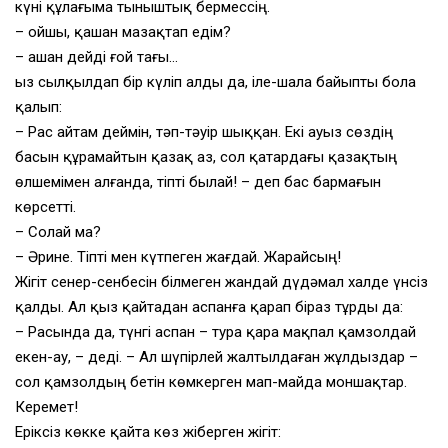
күні құлағыма тыныштық бермессің.
– Қойшы, қашан мазақтап едім?
– Қашан дейді ғой тағы…
Қыз сылқылдап бір күліп алды да, іле-шала байыпты бола
қалып:
– Рас айтам деймін, тәп-тәуір шыққан. Екі ауыз сөздің
басын құрамайтын қазақ аз, сол қатардағы қазақтың
өлшемімен алғанда, тіпті былай! – деп бас бармағын
көрсетті.
– Солай ма?
– Әрине. Тіпті мен күтпеген жағдай. Жарайсың!
Жігіт сенер-сенбесін білмеген жандай дүдәмал халде үнсіз
қалды. Ал қыз қайтадан аспанға қарап біраз тұрды да:
– Расында да, түнгі аспан – тура қара мақпал қамзолдай
екен-ау, – деді. – Ал шүпірлей жалтылдаған жұлдыздар –
сол қамзолдың бетін көмкерген мап-майда моншақтар.
Керемет!
Еріксіз көкке қайта көз жіберген жігіт: