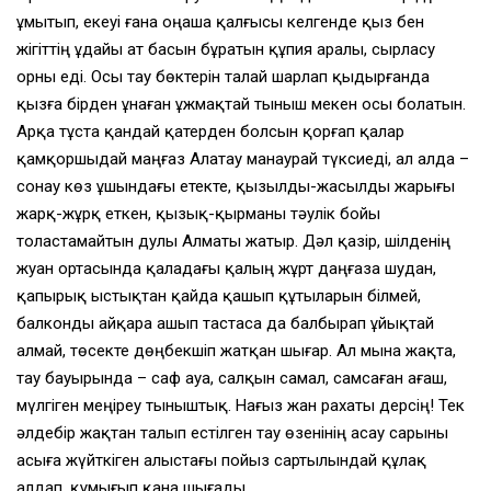
ұмытып, екеуі ғана оңаша қалғысы келгенде қыз бен
жігіттің ұдайы ат басын бұратын құпия аралы, сырласу
орны еді. Осы тау бөктерін талай шарлап қыдырғанда
қызға бірден ұнаған ұжмақтай тыныш мекен осы болатын.
Арқа тұста қандай қатерден болсын қорғап қалар
қамқоршыдай маңғаз Алатау манаурай түксиеді, ал алда –
сонау көз ұшындағы етекте, қызылды-жасылды жарығы
жарқ-жұрқ еткен, қызық-қырманы тәулік бойы
толастамайтын дулы Алматы жатыр. Дәл қазір, шілденің
жуан ортасында қаладағы қалың жұрт даңғаза шудан,
қапырық ыстықтан қайда қашып құтыларын білмей,
балконды айқара ашып тастаса да балбырап ұйықтай
алмай, төсекте дөңбекшіп жатқан шығар. Ал мына жақта,
тау бауырында – саф ауа, салқын самал, самсаған ағаш,
мүлгіген меңіреу тыныштық. Нағыз жан рахаты дерсің! Тек
әлдебір жақтан талып естілген тау өзенінің асау сарыны
асыға жүйткіген алыстағы пойыз сартылындай құлақ
алдап, құмығып қана шығады.