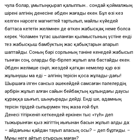
чула болар, ұмытыңқырап қалыппын… сондай қоймалжың
шірені әлгінің денесіне әбден жағады екен. Бұл өзі кез
келген нәрсеге магниттей тартылып, майлы күйедей
баттаса кететін желімнен де өткен жабысқақ неме болса
керек. Чоламен тұтас шыланған қылмыстының үстіне енді
тез жабысқыш бамбуктың жас қабықтарын апарып
шаптайды. Соның бәрі сорлының тәніне кенедей жабысып
тынған соң, оларды бір-бірлеп жұлып ала бастайды екен.
Әбден желімше сіңіп, жездей қатқан немелер құр өзі
жұлынушы ма еді – әлгінің терісін қоса жұлады-дағы!
Шыршаға ілген сансыз әшекейдей самсаған пәлелердің
әрбірін жұлып алған сайын бейбақтың құлындағы даусы
құраққа шығып, шыңғырады дейді. Енді ше, адамның
терісін тірідей сыпырумен тең жаза ғой бұл.
Денесі тітіркеніп кеткендей еркінен тыс «түһ» деп
тыжырынған қыз жігіттің иығынан басын жұлып алды да:
– Қайдағыны қайдан тауып аласың осы? – деп бұртиды. –
Мұны неге айтып отырсың маған?