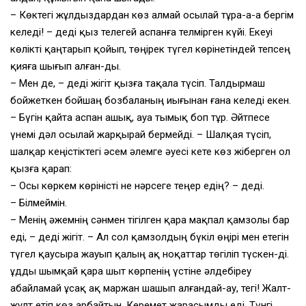
– Көктегі жұлдыздардан көз алмай осылай тұра-а-а бергім
келеді! – деді қыз телегей аспанға телмірген күйі. Екеуі
көлікті қаңтарып қойып, төңірек түгел көрінетіндей тепсең
қияға шығып алған-ды.
– Мен де, – деді жігіт қызға тақала түсіп. Талдырмаш
бойжеткен бойшаң бозбаланың иығынан ғана келеді екен.
– Бүгін қайта аспан ашық, ауа тымық боп тұр. Әйтпесе
үнемі дәл осылай жарқырай бермейді. – Шалқая түсіп,
шалқар кеңістіктегі әсем әлемге әуесі кете көз жіберген ол
қызға қарап:
– Осы көркем көріністі не нәрсеге теңер едің? – деді.
– Білмеймін.
– Менің әжемнің сәнмен тігілген қара мақпал қамзолы бар
еді, – деді жігіт. – Ал сол қамзолдың бүкіл өңірі мен етегін
түгел қаусыра жауып қалың ақ ноқаттар төгіліп түскен-ді.
Құдды шымқай қара шыт көрпенің үстіне әлдебіреу
абайламай ұсақ ақ маржан шашып алғандай-ау, тегі! Жалт-
жұлт етіп көз арбайтын. Керемет жарасымды еді. Түнгі