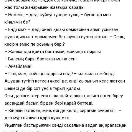
жас толы жанарымен жазғыра қарады.
– Немене, – деді күйеуі түнере түсіп, – бұған да мен
кінәлімін бе?
– Енді кім? – деді әйелі қызы сөмкесінен алып ұсынған
жұқа қызғылт орамалмен бет-аузын сүртіп жатып. – Сенің
кесірің емес пе осының бәрі?
– Жанжалды қайта бастамай, жайыңа отыршы.
– Бәленің бәрін бастаған мына сен!
– Айғайлама!
– Пап, мам, қойыңыздаршы енді! – Қыз жылап жіберді.
Ашудан түтігіп кеткен әкесі де, енді қызынып келе жатқан
шешесі де бір сәт үнсіз тұрып қалды.
Осы дәлізге өтер есікті шалқайта ашып, асыға енген біреу
ақсаңдай басып бірден бері қарай беттеді.
– Кінәліні іздесең, міне, өзі де келді, сирағын сүйретіп… –
деп мұртты жуан қара күңк етті.
Ұқыппен бастырылған сәнді сақалына аздап ақ араласқан