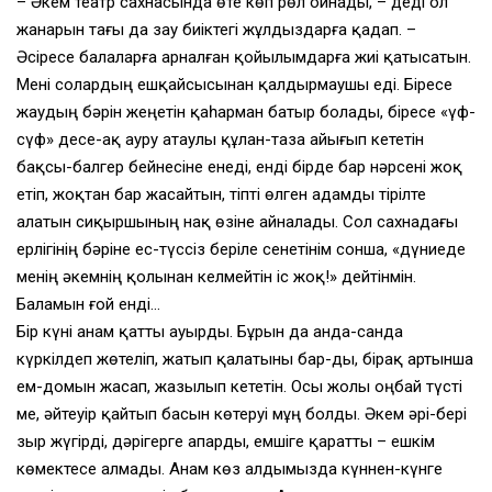
– Әкем театр сахнасында өте көп рөл ойнады, – деді ол
жанарын тағы да зау биіктегі жұлдыздарға қадап. –
Әсіресе балаларға арналған қойылымдарға жиі қатысатын.
Мені солардың ешқайсысынан қалдырмаушы еді. Біресе
жаудың бәрін жеңетін қаһарман батыр болады, біресе «үф-
сүф» десе-ақ ауру атаулы құлан-таза айығып кететін
бақсы-балгер бейнесіне енеді, енді бірде бар нәрсені жоқ
етіп, жоқтан бар жасайтын, тіпті өлген адамды тірілте
алатын сиқыршының нақ өзіне айналады. Сол сахнадағы
ерлігінің бәріне ес-түссіз беріле сенетінім сонша, «дүниеде
менің әкемнің қолынан келмейтін іс жоқ!» дейтінмін.
Баламын ғой енді…
Бір күні анам қатты ауырды. Бұрын да анда-санда
күркілдеп жөтеліп, жатып қалатыны бар-ды, бірақ артынша
ем-домын жасап, жазылып кететін. Осы жолы оңбай түсті
ме, әйтеуір қайтып басын көтеруі мұң болды. Әкем әрі-бері
зыр жүгірді, дәрігерге апарды, емшіге қаратты – ешкім
көмектесе алмады. Анам көз алдымызда күннен-күнге