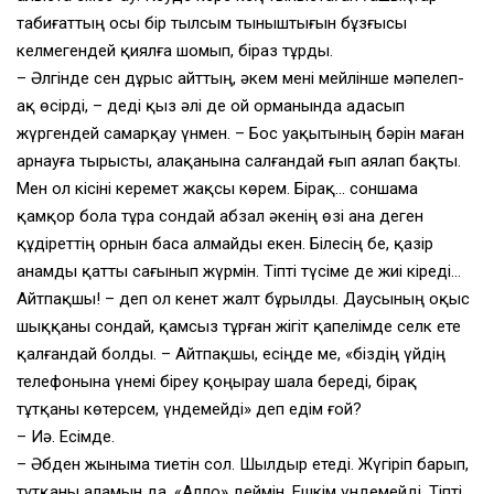
табиғаттың осы бір тылсым тыныштығын бұзғысы
келмегендей қиялға шомып, біраз тұрды.
– Әлгінде сен дұрыс айттың, әкем мені мейлінше мәпелеп-
ақ өсірді, – деді қыз әлі де ой орманында адасып
жүргендей самарқау үнмен. – Бос уақытының бәрін маған
арнауға тырысты, алақанына салғандай ғып аялап бақты.
Мен ол кісіні керемет жақсы көрем. Бірақ… соншама
қамқор бола тұра сондай абзал әкенің өзі ана деген
құдіреттің орнын баса алмайды екен. Білесің бе, қазір
анамды қатты сағынып жүрмін. Тіпті түсіме де жиі кіреді…
Айтпақшы! – деп ол кенет жалт бұрылды. Даусының оқыс
шыққаны сондай, қамсыз тұрған жігіт қапелімде селк ете
қалғандай болды. – Айтпақшы, есіңде ме, «біздің үйдің
телефонына үнемі біреу қоңырау шала береді, бірақ
тұтқаны көтерсем, үндемейді» деп едім ғой?
– Иә. Есімде.
– Әбден жыныма тиетін сол. Шылдыр етеді. Жүгіріп барып,
тұтқаны аламын да, «Алло» деймін. Ешкім үндемейді. Тіпті