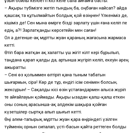
ұзын бойлы келбетті кісі келе сала айғайға басты:
– Ақыры түбімізге жетіп тындың ба, оңбаған найсап? Қайда
қашсақ та құтылмайтын болдық қой өзіңнен! Үлкеніміз де,
кішіміз де! Сен мына өмірге бізді зарлату үшін ғана келіп пе
едің, а?! Зарлатқанды көрсетейін мен саған!
Ол ә дегенше-ақ мұртты жуан қараның жағасына жармаса
кетті.
Өтіп бара жатқан ақ халатты үш жігіт кілт кері бұрылып,
таңдана қарап қалды да, артынша жүгіріп келіп, екеуін әрең
ажыратты.
– Сені өз қолыммен өлтіріп қана тыным табатын
шығармын, сірә! Көр де тұр, ендігі ісім сенімен болсын,
жексұрын! – Сақалды кісі өзін ұстағандармен алыса жүріп
те айғайлауын қоймады. Ақыры ызадан қалш-қалш еткен
оны соның арасынша-ақ әлдекім шақыра қойған
күзетшілер сыртқа алып шығып кетті.
Өңі әлем-тапырық мұртты жуан қара өңіріндегі үзілген
түйменің орнын сипалап, үсті-басын қайта реттеген болды