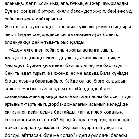
алайық!» депті. «Қойыңыз, апа, бұның еш жері ауырмайды.
Бұл өзі сондай біртүрлі, қияли бала» деп жүріп, бәрі әжемді
райынан әрең қайтарыпты…
Жігіт лекіте күліп алды. Оған қыз күлкісінің күміс сыңғыры
ілесті. Бұдан соң әрқайсысы өз ойымен әуре болып,
әлденуаққа дейін тым-тырыс қалды.
– «Адам өлгеннен кейін оның жаны аспанға ұшып,
жұлдызға қонады екен» деуші еді әжем жарықтық. –
Үнсіздікті бұзған қыз кенет байсалды әңгіме бастады. –
Сені тыңдап тұрып, өз әжемді есіме алдым. Бала күнімде
біз де ауылға баратынбыз. Кейде ол кісі бізге қыдырып
келетін. Өзі бір қызық адам еді. «Сендерді әбден
сағындым, жандарыңда жаз бойы жатпасам ба осы…» деп
артынып-тартынып, дорба-домалағын асынып келеді де,
екі күннен кейін асыға бастайды: «Қап, әлгілер қораның
есігін жапты ма екен-ей? Бір қой ақсап жүр еді, өрісте қап
қойып, сорлап қалмасын… Жүгеріні суаратын уақыт та
болды, айтпасаң, біле ме солар?» деп ауылдағы баласы