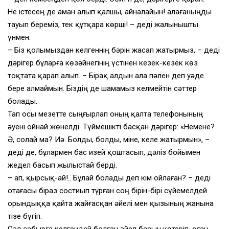
Не істесең де аман алып қалшы, айналайын! Қалағаныңды
тауып береміз, тек құтқара көрші! – деді жалынышты
үнмен.
– Біз қолымыздан келгеннің бәрін жасап жатырмыз, – деді
дәрігер бұларға көзәйнегінің үстінен кезек-кезек көз
тоқтата қарап алып. – Бірақ алдын ала пәлен деп уәде
бере алмаймын. Біздің де шамамыз келмейтін сәттер
болады.
Тап осы мезетте сыңғырлап оның қалта телефонының
әуені ойнай жөнелді. Түймешікті басқан дәрігер: «Немене?
Ә, солай ма? Иә. Болды, болды, міне, келе жатырмын», –
деді де, бұлармен бас изей қоштасып, дәліз бойымен
жедел басып жылыстай берді.
– Қап, қырсық-ай!.. Бұлай болады деп кім ойлаған? – деді
отағасы біраз состиып тұрған соң бірін-бірі сүйемелдей
орындыққа қайта жайғасқан әйелі мен қызының жанына
тізе бүгіп.
Сәл сабырға келгендей болған әйел басын көтеріп, оған