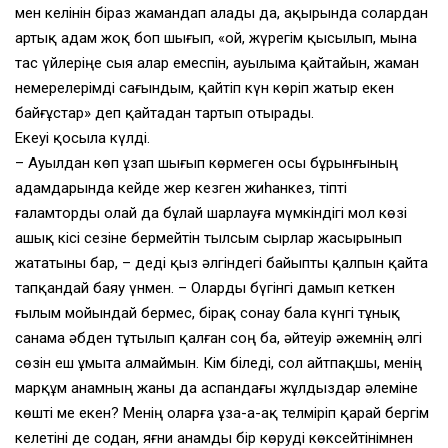
мен келінін біраз жамандап алады да, ақырында солардан
артық адам жоқ боп шығып, «Қой, жүрегім қысылып, мына
тас үйлеріңе сыя алар емеспін, ауылыма қайтайын, жаман
немерелерімді сағындым, қайтіп күн көріп жатыр екен
байғұстар» деп қайтадан тартып отырады.
Екеуі қосыла күлді.
– Ауылдан көп ұзап шығып көрмеген осы бұрынғының
адамдарында кейде жер кезген жиһанкез, тіпті
ғаламторды олай да бұлай шарлауға мүмкіндігі мол көзі
ашық кісі сезіне бермейтін тылсым сырлар жасырынып
жататыны бар, – деді қыз әлгіндегі байыпты қалпын қайта
тапқандай баяу үнмен. – Оларды бүгінгі дамып кеткен
ғылым мойындай бермес, бірақ сонау бала күнгі тұнық
санама әбден тұтылып қалған соң ба, әйтеуір әжемнің әлгі
сөзін еш ұмыта алмаймын. Кім біледі, сол айтпақшы, менің
марқұм анамның жаны да аспандағы жұлдыздар әлеміне
көшті ме екен? Менің оларға ұза-а-ақ телміріп қарай бергім
келетіні де содан, яғни анамды бір көруді көксейтінімнен