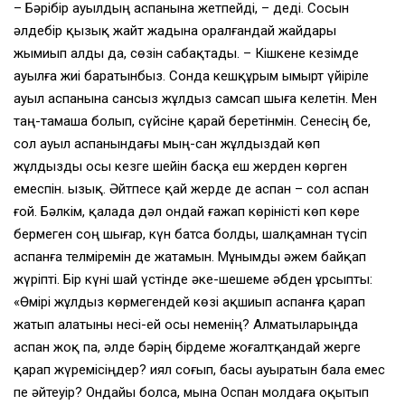
– Бәрібір ауылдың аспанына жетпейді, – деді. Сосын
әлдебір қызық жайт жадына оралғандай жайдары
жымиып алды да, сөзін сабақтады. – Кішкене кезімде
ауылға жиі баратынбыз. Сонда кешқұрым ымырт үйіріле
ауыл аспанына сансыз жұлдыз самсап шыға келетін. Мен
таң-тамаша болып, сүйсіне қарай беретінмін. Сенесің бе,
сол ауыл аспанындағы мың-сан жұлдыздай көп
жұлдызды осы кезге шейін басқа еш жерден көрген
емеспін. Қызық. Әйтпесе қай жерде де аспан – сол аспан
ғой. Бәлкім, қалада дәл ондай ғажап көріністі көп көре
бермеген соң шығар, күн батса болды, шалқамнан түсіп
аспанға телміремін де жатамын. Мұнымды әжем байқап
жүріпті. Бір күні шай үстінде әке-шешеме әбден ұрсыпты:
«Өмірі жұлдыз көрмегендей көзі ақшиып аспанға қарап
жатып алатыны несі-ей осы неменің? Алматыларыңда
аспан жоқ па, әлде бәрің бірдеме жоғалтқандай жерге
қарап жүремісіңдер? Қиял соғып, басы ауыратын бала емес
пе әйтеуір? Ондайы болса, мына Оспан молдаға оқытып