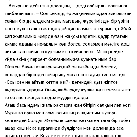
– Ақырына дейін тыңдасаңшы, – деді сабырлы қалпынан
танбаған жігіт. – Сол секілді, әр жақынымыздан айырылған
сайын біз де әлдекім жанымыздың, жүрегіміздің бір үзігін
қоса жұлып алып жатқандай қиналамыз, аһ ұрамыз, ойбай
сап жылаймыз. Өмірде өзің жақсы көретін, қадір тұтатын
қимас адамың неғұрлым көп болса, солармен мәңгіге қош
айтысқан сайын соғұрлым көп күйзелесің. Менің кейде
үйде екі-ақ перзент болғанымызға қуанатыным бар.
Өйткені баяғы аталарымыздай он ағайынды болсақ,
солардан біртіндеп айырылу маған тіпті ауыр тиер ме еді.
«Осы сен не айтып кеттің өзі?» дегендей, қыз жігітке
аңтарыла қарады. Оның жабырқау жүзіне көзі түскен жігіт
те сөзінен жаңылғандай мүдіріп қалды.
Ағаш басындағы жапырақтарға жан бітіріп салқын леп есті.
Мұрынға арша мен самырсынның ашқылтым жұпары
келгендей болды. Желөкпе самал жеткізген тағы бір тәбет
ашар хош иіске қарағанда бүлдірген мен долана да аса
алыста емес-ау. Кеуде кере кең тыныстаған ғашықтар