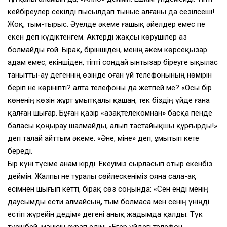
кейбіреулер секілді пысылдап тыныс алғаны да сезілсеші!
Жоқ, тым-тырыс. Әуелде әкеме ғашық әйелдер емес пе
екен деп күдіктенгем. Актерді жақсы көрушілер аз
болмайды ғой. Бірақ, біріншіден, менің әкем көрсеқызар
адам емес, екіншіден, тіпті сондай ынтызар біреуге ықылас
танытты-ау дегеннің өзінде оған үй телефонының нөмірін
беріп не көрініпті? Қалта телефоны да жетпей ме? «Осы бір
көненің көзін жұрт ұмытқалы қашан, тек біздің үйде ғана
қалған шығар. Бұған қазір «Қазақтелекомнан» басқа пенде
баласы қоңырау шалмайды, алып тастайықшы құрғырды!»
деп талай айттым әкеме. «Әне, міне» деп, ұмытып кете
береді.
Бір күні түсіме анам кірді. Екеуіміз сырласып отыр екенбіз
деймін. Жалпы не туралы сөйлескеніміз ояна сала-ақ
есімнен шығып кетті, бірақ сөз соңында: «Сен енді менің
даусымды ести алмайсың, тым болмаса мен сенің үніңді
естіп жүрейін дедім» дегені анық жадымда қалды. Түк
түсінбей, мәнісін сұрап едім, «Егер үйдегі телефон