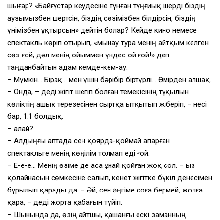
шығар? «Байғұстар кеудесіне тұнған тұңғиық шерді біздің
аузымызбен шертсін, біздің сөзімізбен білдірсін, біздің
үнімізбен ұқтырсын» дейтін болар? Кейде кино немесе
спектакль көріп отырып, «мынау тура менің айтқым келген
сөз ғой, дәл менің ойыммен үндес ой ғой!» деп
таңданбайтын адам кемде-кем-ау.
– Мүмкін… Бірақ… мен үшін бәрібір біртүрлі… Өмірден алшақ.
– Онда, – деді жігіт шегіп болған темекісінің тұқылын
көліктің ашық терезесінен сыртқа ытқытып жіберіп, – несі
бар, 1:1 болдық.
– Қалай?
– Алдыңғы аптада сен қоярда-қоймай апарған
спектакльге менің көңілім толмап еді ғой.
– Е-е-е… Менің өзіме де аса ұнай қойған жоқ сол. – Қыз
қолайнасын сөмкесіне салып, кенет жігітке бүкіл денесімен
бұрылып қарады да: – Әй, сен әңгіме соға бермей, жолға
қара, – деді жорта қабағын түйіп.
– Шынында да, өзің айтшы, қашанғы ескі заманның