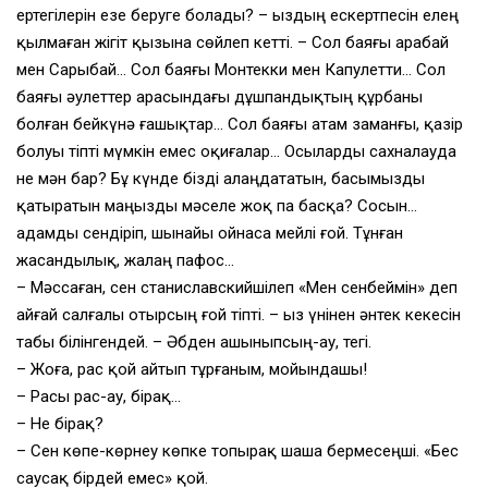
ертегілерін езе беруге болады? – Қыздың ескертпесін елең
қылмаған жігіт қызына сөйлеп кетті. – Сол баяғы Қарабай
мен Сарыбай… Сол баяғы Монтекки мен Капулетти… Сол
баяғы әулеттер арасындағы дұшпандықтың құрбаны
болған бейкүнә ғашықтар… Сол баяғы атам заманғы, қазір
болуы тіпті мүмкін емес оқиғалар… Осыларды сахналауда
не мән бар? Бұ күнде бізді алаңдататын, басымызды
қатыратын маңызды мәселе жоқ па басқа? Сосын…
адамды сендіріп, шынайы ойнаса мейлі ғой. Тұнған
жасандылық, жалаң пафос…
– Мәссаған, сен станиславскийшілеп «Мен сенбеймін» деп
айғай салғалы отырсың ғой тіпті. – Қыз үнінен әнтек кекесін
табы білінгендей. – Әбден ашыныпсың-ау, тегі.
– Жоға, рас қой айтып тұрғаным, мойындашы!
– Расы рас-ау, бірақ…
– Не бірақ?
– Сен көпе-көрнеу көпке топырақ шаша бермесеңші. «Бес
саусақ бірдей емес» қой.