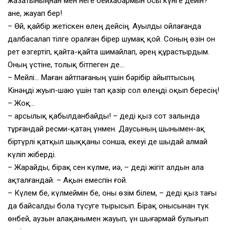
жазатыныңнан мен неге бейхабармын осы күнге дейін?
Қане, жауап бер!
– Өй, қайбір жетіскен өлең дейсің. Ауылды ойлағанда
далбасалап тілге оралған бірер шумақ қой. Соның өзін он
рет өзгертіп, қайта-қайта шимайлап, әрең құрастырдым.
Оның үстіне, толық бітпеген де…
– Мейлі… Маған айтпағаның үшін бәрібір айыптысың.
Кінәңді жуып-шаю үшін тап қазір сол өлеңді оқып бересің!
– Жоқ…
– Қарсылық қабылданбайды! – деді қыз сот залында
тұрғандай ресми-қатаң үнмен. Даусының шынымен-ақ
біртүрлі қатқыл шыққаны сонша, екеуі де шыдай алмай
күліп жіберді.
– Жарайды, бірақ сен күлме, иә, – деді жігіт алдын ала
ақталғандай. – Ақын емеспін ғой.
– Күлем бе, күлмеймін бе, оны өзім білем, – деді қыз тағы
да байсалды бола түсуге тырысып. Бірақ онысынан түк
өнбей, аузын алақанымен жауып, үн шығармай булығып