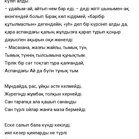
күліп алды.
– Құдайым-ай, айтып нем бар еді, – деді жігіт шынымен-ақ
өкінгендей болып. Бірақ көп кідірмей, «бәрібір
құтылмаспын» дегендейін, «уһ» деп бір күрсініп алды да,
қара аспандағы қалың жұлдызға қарап тұрып қоңыр
дауыспен ақырын оқи жөнелді:
– Масахана, жазғы жайлы, тымық түн,
Тымық түннің тылсымына құнықтым.
Тірлік бір сәт тоқтап тұра қалғандай,
Аспандағы Ай да бүгін тұнық тым.
Мұндайда, рас, ұйқы әсте келмейді,
Жүрегіңді жұмбақ толқын кернейді.
Сан тарапқа ала қашып санаңды
Сан түрлі ойлар жанға маза бермейді.
Еске салып бала күнді кекілді,
Қиял кезер қияларды не түрлі.