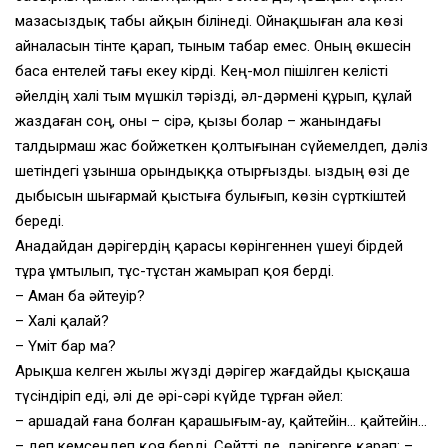
мазасыздық табы айқын білінеді. Ойнақшыған ала көзі
айналасын тінте қарап, тыным табар емес. Оның өкшесін
баса ентелей тағы екеу кірді. Кең-мол пішілген келісті
әйелдің халі тым мүшкіл тәрізді, әл-дәрмені құрып, құлай
жаздаған соң, оны – сірә, қызы болар – жанындағы
талдырмаш жас бойжеткен қолтығынан сүйемелдеп, дәліз
шетіндегі ұзынша орындыққа отырғызды. Қыздың өзі де
дыбысын шығармай қыстыға булығып, көзін сүрткіштей
береді.
Анадайдан дәрігердің қарасы көрінгеннен үшеуі бірдей
тұра ұмтылып, тұс-тұстан жамырап қоя берді.
– Аман ба әйтеуір?
– Халі қалай?
– Үміт бар ма?
Арықша келген жылы жүзді дәрігер жағдайды қысқаша
түсіндіріп еді, әлі де әрі-сәрі күйде тұрған әйел:
– Қаршадай ғана болған қарашығым-ау, қайтейін… қайтейін…
– деп кемсеңдеп қоя берді. Сөйтті де, дәрігерге қарап: –