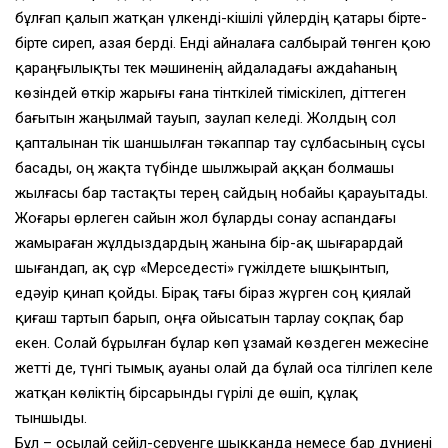
бұлғап қалып жатқан үлкенді-кішілі үйлердің қатары бірте-
бірте сиреп, азая берді. Енді айналаға салбырай төнген қою
қараңғылықты тек мәшиненің айдаладағы аждаһаның
көзіндей өткір жарығы ғана тінткілей тіміскілеп, діттеген
бағытын жаңылмай тауып, заулап келеді. Жолдың сол
қапталынан тік шаншылған тәкаппар тау сұлбасының сұсы
басады, оң жақта түбінде шылжырай аққан болмашы
жылғасы бар тастақты терең сайдың нобайы қарауытады.
Жоғары өрлеген сайын жол бұларды сонау аспандағы
жамыраған жұлдыздардың жанына бір-ақ шығарардай
шығандап, ақ сұр «Мерседесті» гүжілдете ышқынтып,
едәуір қинап қойды. Бірақ тағы біраз жүрген соң қиялай
қиғаш тартып барып, оңға ойысатын тарлау соқпақ бар
екен. Солай бұрылған бұлар көп ұзамай көздеген межесіне
жетті де, түнгі тымық ауаны олай да бұлай оса тілгілеп келе
жатқан көліктің бірсарынды гүрілі де өшіп, құлақ
тыншыды.
Бұл – осылай сейіл-серуенге шыққанда немесе бар дүниені