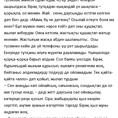
шырылдаса, бірақ тұтқадан ешқандай үн шықпаса –
қорықпа, ол менмін. Жай… сенің даусыңды естігім келгені
деп біл» деді. «Мама, бұ не дегенің? Осылай істеуге бола ма
екен? Бұл мүмкін емес нәрсе ғой!» деп оны құшақтап,
жылап жібердім. Ояна кетсем, жастықты құшақтап жатыр
екенмін. Жастығым жасқа әбден шыланыпты… Осы
түсімнен кейін де үй телефоны үш рет шырылдады.
Екеуінде тұтқаны алуға жүрегім дауаламады. Үшіншісінде
қорқа-қорқа барып алдым. Сол баяғы үнсіздік. Бірақ
бұрынғыдай жыным құрысып, ешкімге ренжігенім жоқ,
бейтаныс әлдекімдерді тілдеуді де ойламадым. Тек қайта-
қайта «алло» деп қойып, жылап тұрдым.
– Сен анаңды көп ойлайсың, сағынасың, сондықтан да ол
жиі түсіңе енеді, – деді жігіт даусына сәл ойнақылау,
көтеріңкі реңк қосып. Сірә, жабырқаулы қыз көңілін
сергітіп, әңгіме ауанын өзгертпек тәрізді. Бірақ қыз мұны
аңдаған жоқ.