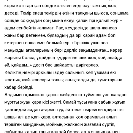
көркі көз тартқан сәнді көліктен енді сау-тамтық жоқ
деседі. Темір екеш темірдің өзінің талқаны шықса, соншама
сойқан соққыдан соң мына екеуі қалай тірі қалып жүр –
адам сенбейтін ғаламат. Рас, кеудесінде шала-жансар
жаны бар дегенмен, бұлардың да әрі қарай адам боп
кетерінен онша үміт болмай тұр. «Тіршілік үшін аса
маңызды ағзаларының бәрі дерлік зақымданған… көрер
жарығы болса, Құдайдың құдіретіне шек жоқ қой, алайда…
әй, қайдам…» десіп бас шайқасты дәрігерлер.
Көліктің нөмірі арқылы іздеу салынып, көп ұзамай екі
жастың жай-жапсары толық анықталды да, туыстарына
хабар берілді.
Алдымен қампиған қарны жейдесінің түймесін үзе жаздап
мұртты жуан қара кісі жетті. Самай тұсы ғана сабын жұғып
қалғандай аздап ағарып тұр, әйтпесе тікірейген қайратты
шашы әлі де қап-қара. Қалтасынан қол орамалын алып,
тершіген маңдайын, мойнын, желкесін жағалай сүртіп,
сабырлы қалып танытқандай болса да, қошқыл өңінен