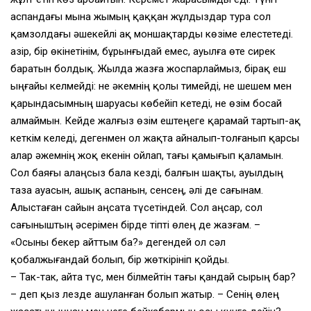
аспандағы мына жымың қаққан жұлдыздар тура сол
қамзолдағы әшекейлі ақ моншақтарды көзіме елестетеді.
Қазір, бір өкінетінім, бұрынғыдай емес, ауылға өте сирек
баратын болдық. Жылда жазға жоспарлаймыз, бірақ еш
ыңғайы келмейді: не әкемнің қолы тимейді, не шешем мен
қарындасымның шаруасы көбейіп кетеді, не өзім босай
алмаймын. Кейде жалғыз өзім ештеңеге қарамай тартып-ақ
кеткім келеді, дегенмен ол жақта айналып-толғанып қарсы
алар әжемнің жоқ екенін ойлап, тағы қамығып қаламын.
Сол баяғы алаңсыз бала кезді, балғын шақты, ауылдың
таза ауасын, ашық аспанын, сенсең, әлі де сағынам.
Алыстаған сайын аңсата түсетіндей. Сол аңсар, сол
сағыныштың әсерімен бірде тіпті өлең де жазғам. –
«Осыны бекер айттым ба?» дегендей ол сәл
қобалжығандай болып, бір жөткірініп қойды.
– Так-так, айта түс, мен білмейтін тағы қандай сырың бар?
– деп қыз лезде ашуланған болып жатыр. – Сенің өлең