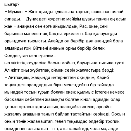
шығар?
– Мүмкін. – Жігіт қызды құшағына тартып, шашынан аялай
сипады. – Дүниедегі жүрегіне мейірім шуағы тұнған ең асыл
жан – анаңнан сен ерте айырылдың. Рас, әкең сені
барынша мәпелеп-ақ бақты, еркелетті, бар қалауыңды
орындауға тырысты. Алайда ол бәрібір дәл анаңдай бола
алмайды ғой. Өйткені ананың орны бәрібір бөлек.
Сондықтан сені түсінем…
Қыз жігіттің кеудесіне басын қойып, бауырына тығыла түсті.
Ал жігіт оны жұбатпақ оймен сөзін жалғастыра берді:
– Айтпақшы, жақында интернеттен оқыдым, Кариб
теңізіндегі аралдардың бірін мекендейтін бір тайпада
мынадай тосын ғұрып болған екен: қылмыс істеген немесе
басқалай себеппен жазықты болған кінәлі адамды олар
қоныс ортасындағы ашық алаңқайға әкеліп, арнайы
жазалау ағашына таңып байлап тастайтын көрінеді. Сосын
оның тәнін жалаңаштап, гевея тұқымдас әлдебір тропик
өсімдігінен алынатын… і-і-і, аты қалай еді, чола ма, әлде