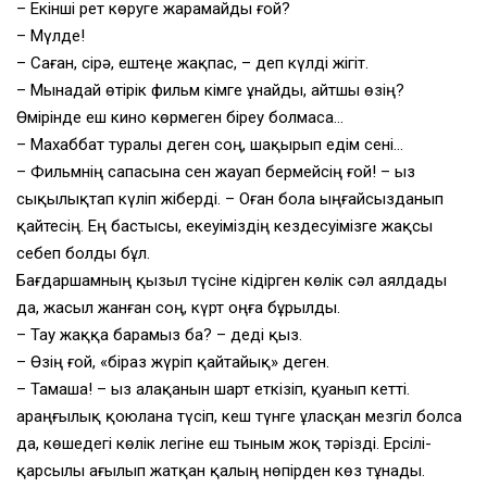
– Екінші рет көруге жарамайды ғой?
– Мүлде!
– Саған, сірә, ештеңе жақпас, – деп күлді жігіт.
– Мынадай өтірік фильм кімге ұнайды, айтшы өзің?
Өмірінде еш кино көрмеген біреу болмаса…
– Махаббат туралы деген соң, шақырып едім сені…
– Фильмнің сапасына сен жауап бермейсің ғой! – Қыз
сықылықтап күліп жіберді. – Оған бола ыңғайсызданып
қайтесің. Ең бастысы, екеуіміздің кездесуімізге жақсы
себеп болды бұл.
Бағдаршамның қызыл түсіне кідірген көлік сәл аялдады
да, жасыл жанған соң, күрт оңға бұрылды.
– Тау жаққа барамыз ба? – деді қыз.
– Өзің ғой, «біраз жүріп қайтайық» деген.
– Тамаша! – Қыз алақанын шарт еткізіп, қуанып кетті.
Қараңғылық қоюлана түсіп, кеш түнге ұласқан мезгіл болса
да, көшедегі көлік легіне еш тыным жоқ тәрізді. Ерсілі-
қарсылы ағылып жатқан қалың нөпірден көз тұнады.