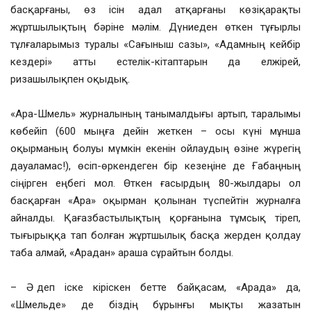
басқарғаны, өз ісін адал атқарғаны көзіқарақты
жұртшылықтың бәріне мәлім. Дүниеден өткен тұғырлы
тұлғаларымыз туралы «Сағыныш сазы», «Адамның кейбір
кездері» атты естелік-кітаптарын да елжірей,
ризашылықпен оқыдық.
«Ара-Шмель» журналының танымалдығы артып, таралымы
көбейіп (600 мыңға дейін жеткен – осы күні мұнша
оқырманың болуы мүмкін екенін ойлаудың өзіне жүрегің
дауаламас!), өсіп-өркендеген бір кезеңіне де Ғабаңның
сіңірген еңбегі мол. Өткен ғасырдың 80-жылдары ол
басқарған «Ара» оқырман қолынан түспейтін журналға
айналды. Қағазбастылықтың қорғанына тұмсық тіреп,
тығырыққа тап болған жұртшылық басқа жерден қолдау
таба алмай, «Арадан» араша сұрайтын болды.
– Ә деп іске кіріскен бетте байқасам, «Арада» да,
«Шмельде» де біздің бұрынғы мықты жазатын