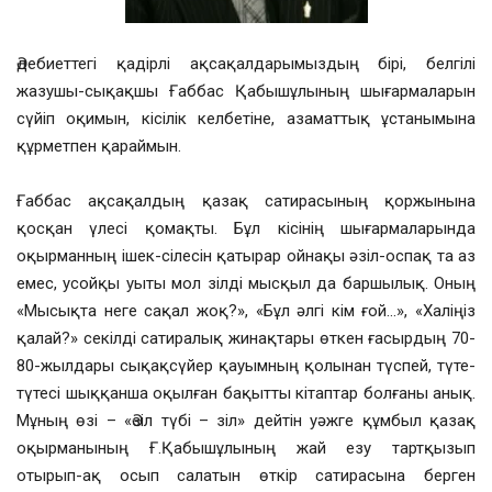
Әдебиеттегі қадірлі ақсақалдарымыздың бірі, белгілі
жазушы-сықақшы Ғаббас Қабышұлының шығармаларын
сүйіп оқимын, кісілік келбетіне, азаматтық ұстанымына
құрметпен қараймын.
Ғаббас ақсақалдың қазақ сатирасының қоржынына
қосқан үлесі қомақты. Бұл кісінің шығармаларында
оқырманның ішек-сілесін қатырар ойнақы әзіл-оспақ та аз
емес, усойқы уыты мол зілді мысқыл да баршылық. Оның
«Мысықта неге сақал жоқ?», «Бұл әлгі кім ғой…», «Халіңіз
қалай?» секілді сатиралық жинақтары өткен ғасырдың 70-
80-жылдары сықақсүйер қауымның қолынан түспей, түте-
түтесі шыққанша оқылған бақытты кітаптар болғаны анық.
Мұның өзі – «Әзіл түбі – зіл» дейтін уәжге құмбыл қазақ
оқырманының Ғ.Қабышұлының жай езу тартқызып
отырып-ақ осып салатын өткір сатирасына берген