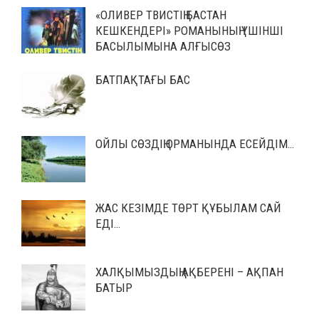
«ОЛИВЕР ТВИСТІҢ БАСТАН
КЕШКЕНДЕРІ» РОМАНЫНЫҢ ҮШІНШІ
БАСЫЛЫМЫНА АЛҒЫСӨЗ
БАТПАҚТАҒЫ БАС
ОЙЛЫ СӨЗДІҢ ОРМАНЫНДА ЕСЕЙДІМ…
ЖАС КЕЗІМДЕ ТӨРТ ҚҰБЫЛАМ САЙ
ЕДІ…
ХАЛҚЫМЫЗДЫҢ АҚБЕРЕНІ – АҚПАН
БАТЫР