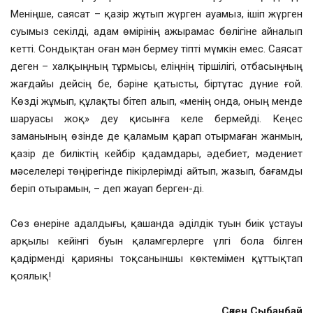
Меніңше, саясат – қазір жұтып жүрген ауамыз, ішіп жүрген
суымыз секілді, адам өмірінің ажырамас бөлігіне айналып
кетті. Сондықтан оған мән бермеу тіпті мүмкін емес. Саясат
деген – халқыңның тұрмысы, еліңнің тіршілігі, отбасыңның
жағдайы дейсің бе, бәріне қатысты, біртұтас дүние ғой.
Көзді жұмып, құлақты бітеп алып, «менің онда, оның менде
шаруасы жоқ» деу қисынға келе бермейді. Кеңес
заманының өзінде де қаламым қарап отырмаған жанмын,
қазір де биліктің кейбір қадамдары, әдебиет, мәдениет
мәселелері төңірегінде пікірлерімді айтып, жазып, бағамды
беріп отырамын, – деп жауап берген-ді.
Сөз өнеріне адалдығы, қашанда әділдік туын биік ұстауы
арқылы кейінгі буын қаламгерлерге үлгі бола білген
қадірменді қарияны тоқсаныншы көктемімен құттықтап
қоялық!
Сәкен Сыбанбай