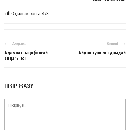
Оқылым саны:
478
Алдыңғы
Келесі
Адамзаттың оң болғай
Айдан түскен адамдай
алдағы ісі
ПІКІР ЖАЗУ