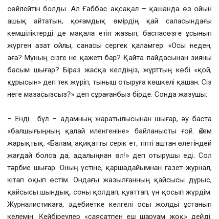
сөйлейтін болды. Ал Ғаббас ақсақал – қашанда өз ойын
ашық айтатын, қоғамдық өмірдің қай саласындағы
кемшіліктерді де мақала етіп жазып, баспасөзге ұсынып
жүрген азат ойлы, санасы сергек қаламгер. «Осы неден,
аға? Мұның сізге не қажеті бар? Қайта пайдасынан зияны
басым шығар? Біраз жасқа келдіңіз, жұрттың көбі «қой,
құрысын» деп тек жүріп, тыныш отыруға көшкелі қашан. Сіз
неге мазасызсыз?» деп сұрағанбыз бірде. Сонда жазушы:
– Енді… бұл – адамның жаратылысынан шығар, әу баста
«балшығыңның қалай иленгеніне» байланысты ғой. Әкем
жарықтық: «Балам, ақиқатты серік ет, тіпті аштан өлетіндей
жағдай болса да, адалыңнан өл!» деп отырушы еді. Сол
тәрбие шығар. Оның үстіне, қаршадайымнан газет-журнал,
кітап оқып өстім. Ондағы жазылғанның қайсысы дұрыс,
қайсысы шындық, соны қолдап, қуаттап, үн қосып жүрдім.
Журналистикаға, әдебиетке келгелі осы жолды ұстанып
келемін. Кейбіреулер «саясатпен еш шаруам жоқ» дейді.