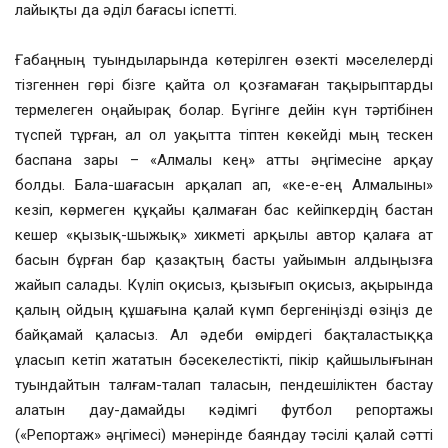
лайықты да әділ бағасы іспетті.
Ғабаңның туындыларында көтерілген өзекті мәселелерді
тізгеннен гөрі бізге қайта ол қозғамаған тақырыптарды
термелеген оңайырақ болар. Бүгінге дейін күн тәртібінен
түспей тұрған, ал ол уақытта тіптен көкейді мың тескен
баспана зары – «Алмалы кең» атты әңгімесіне арқау
болды. Бала-шағасын арқалап ап, «ке-е-ең Алмалыны»
кезіп, көрмеген құқайы қалмаған бас кейіпкердің бастан
кешер «қызық-шыжық» хикметі арқылы автор қалаға ат
басын бұрған бар қазақтың басты уайымын алдыңызға
жайып салады. Күліп оқисыз, қызығып оқисыз, ақырында
қалың ойдың құшағына қалай күмп бергеніңізді өзіңіз де
байқамай қаласыз. Ал әдеби өмірдегі бақталастыққа
ұласып кетіп жататын бәсекелестікті, пікір қайшылығынан
туындайтын талғам-талап таласын, пендешіліктен бастау
алатын дау-дамайды кәдімгі футбол репортажы
(«Репортаж» әңгімесі) мәнерінде баяндау тәсілі қалай сәтті