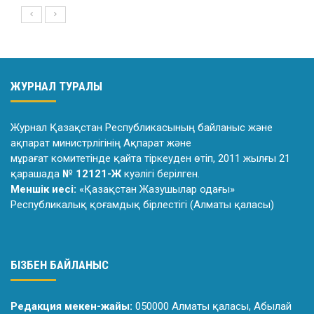
ЖУРНАЛ ТУРАЛЫ
Журнал Қазақстан Республикасының байланыс және
ақпарат министрлiгiнiң Ақпарат және
мұрағат комитетiнде қайта тiркеуден өтiп, 2011 жылғы 21
қарашада
№ 12121-Ж
куәлiгi берiлген.
Меншік иесі:
«Қазақстан Жазушылар одағы»
Республикалық қоғамдық бірлестігі (Алматы қаласы)
БІЗБЕН БАЙЛАНЫС
Редакция мекен-жайы:
050000 Алматы қаласы, Абылай