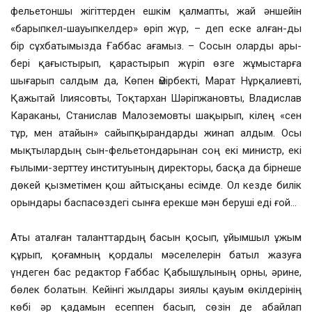
фельетоншы жігіттерден ешкім қалмапты, жай әншейін
«барыпкел-шауыпкелдер» өріп жүр, – деп еске алған-ды
бір сұхбатымызда Ғаббас ағамыз. – Сосын оларды ары-
бері қағыстырып, қарастырып жүріп өзге жұмыстарға
шығарып салдым да, Көпен Әмірбекті, Марат Нұрқалиевті,
Қажытай Ілиясовты, Тоқтархан Шәріпжановты, Владислав
Караканы, Станислав Малоземовты шақырып, кілең «сен
тұр, мен атайын» сайыпқырандарды жинап алдым. Осы
мықтылардың сын-фельетондарынан соң екі министр, екі
ғылыми-зерттеу институының директоры, басқа да бірнеше
дөкей қызметімен қош айтысқаны есімде. Ол кезде билік
орындары баспасөздегі сынға ерекше мән беруші еді ғой…
Аты аталған таланттардың басын қосып, ұйымшыл ұжым
құрып, қоғамның қордалы мәселелерін батыл жазуға
үндеген бас редактор Ғаббас Қабышұлының орны, әрине,
бөлек болатын. Кейінгі жылдары зиялы қауым өкілдерінің
көбі әр қадамын есеппен басып, сөзін де абайлап