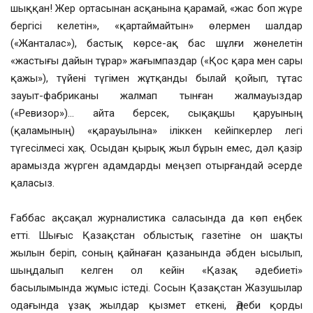
шыққан! Жер ортасынан асқанына қарамай, «жас боп жүре
бергісі келетін», «қартаймайтын» өлермен шалдар
(«Жанталас»), бастық көрсе-ақ бас шұлғи жөнелетін
«жастығы дайын тұрар» жағымпаздар («Қос қара мен сары
қажы»), түйені түгімен жұтқанды былай қойып, тұтас
зауыт-фабриканы жалмап тынған жалмауыздар
(«Ревизор»)… айта берсек, сықақшы қаруының
(қаламының) «қарауылына» іліккен кейіпкерлер легі
түгесілмесі хақ. Осыдан қырық жыл бұрын емес, дәл қазір
арамызда жүрген адамдарды меңзеп отырғандай әсерде
қаласыз.
Ғаббас ақсақал журналистика саласында да көп еңбек
етті. Шығыс Қазақстан облыстық газетіне он шақты
жылын беріп, соның қайнаған қазанында әбден ысылып,
шыңдалып келген ол кейін «Қазақ әдебиеті»
басылымында жұмыс істеді. Сосын Қазақстан Жазушылар
одағында ұзақ жылдар қызмет еткені, Әдеби қорды