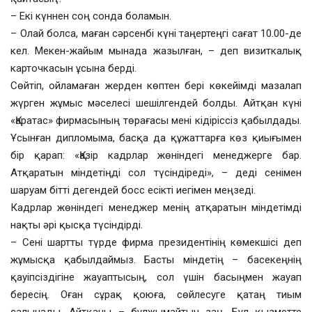
– Екі күннен соң сонда боламын.
– Олай болса, маған сәрсенбі күні таңертеңгі сағат 10.00-де
кел. Мекен-жайым мынада жазылған, – деп визиткалық
карточкасын ұсына берді.
Сөйтіп, ойламаған жерден көптен бері көкейімді мазалап
жүрген жұмыс мәселесі шешілгендей болды. Айтқан күні
«Қаратас» фирмасының төрағасы мені кідіріссіз қабылдады.
Ұсынған дипломыма, басқа да құжаттарға көз қиығымен
бір қарап: «Қазір кадрлар жөніндегі менеджерге бар.
Атқаратын міндетіңді сол түсіндіреді», – деді сенімен
шаруам бітті дегендей босс есікті иегімен меңзеді.
Кадрлар жөніндегі менеджер менің атқаратын міндетімді
нақты әрі қысқа түсіндірді.
– Сені шартты түрде фирма президентінің көмекшісі деп
жұмысқа қабылдаймыз. Басты міндетің – басекеңнің
қауіпсіздігіне жауаптысың, сол үшін басыңмен жауап
бересің. Оған сұрақ қоюға, сөйлесуге қатаң тиым