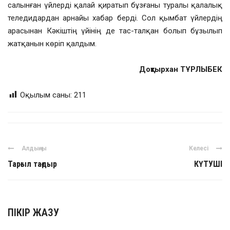
салынған үйлерді қалай қиратып бұзғаны туралы қалалық
теледидардан арнайы хабар берді. Сол қымбат үйлердің
арасынан Кәкіштің үйінің де тас-талқан болып бұзылып
жатқанын көріп қалдым.
Доқтырхан
ТҰРЛЫБЕК
Оқылым саны:
211
Алдыңғы
Келесі
Тарғыл тағдыр
КҮТУШІ
ПІКІР ЖАЗУ