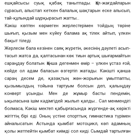
ешқайсысы суық қабақ танытпады. Қал-жағдайларын
сұрасып, алыстап кеткен балалық шақтарын еске алысып,
тай-құлындай шұрқырасып жатты…
Кәкіш көптен көрмеген жерлестерімен тойдың төріне
шығып, қызым мен күйеу балама ақ тілек айтып, үлкен
бақыт тіледі.
Жерлесім бала кезінен саяқ жүретін, әкесінің дәулеті асып-
тасып жатса да, қалтасынан көк тиын артық шығармайтын
сараңдау болатын. Қанша дегенмен өмір – үлкен ұстаз ғой,
кейде ол адам баласын өзгертіп жатады. Кәкішті қанша
сараң десем де, қазақтың жөн-жорығын ұмытпапты,
қызымыздың тойына тартуым болсын деп, қалыңдау
конверт ұсынды. Мен де жұмыр басты пендемін,
ықыласына ішім кәдімгідей жылып қалды… Сәл менмендігі
болмаса, Кәкіш мектеп қабырғасында жүргенде-ақ көрікті
жігіттің бірі еді. Оның үстіне спорттық гимнастика түрімен
айналысатын. Астында қымбат мотоцикл, көп адамның
қолы жетпейтін қымбат киімді сол киді. Сымдай тартылған