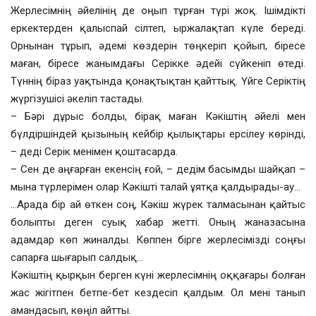
Жерлесімнің әйелінің де оңып тұрған түрі жоқ. Ішімдікті
еркектерден қалыспай сілтеп, ыржалақтап күле береді.
Орнынан тұрып, әдемі көздерін төңкеріп қойып, біресе
маған, біресе жанымдағы Серікке әдейі сүйкеніп өтеді.
Түннің біраз уақтында қонақтықтан қайттық. Үйге Серіктің
жүргізушісі әкеліп тастады.
– Бәрі дұрыс болды, бірақ маған Кәкіштің әйелі мен
бүлдіршіндей қызының кейбір қылықтары ерсілеу көрінді,
– деді Серік менімен қоштасарда.
– Сен де аңғарған екенсің ғой, – дедім басымды шайқап –
мына түрлерімен олар Кәкішті талай ұятқа қалдырады-ау…
…Арада бір ай өткен соң, Кәкіш жүрек талмасынан қайтыс
болыпты деген суық хабар жетті. Оның жаназасына
адамдар көп жиналды. Көппен бірге жерлесімізді соңғы
сапарға шығарып салдық…
Кәкіштің қырқын берген күні жерлесімнің оққағары болған
жас жігітпен бетпе-бет кездесіп қалдым. Ол мені танып
амандасып, көңіл айтты.