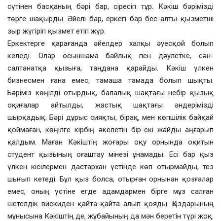
сүтінен басқаның бәрі бар, сіресіп тұр. Кәкіш бәрімізді
төрге шақырды. Әйелі бар, еркегі бар бес-алты қызметші
зыр жүгіріп қызмет етіп жүр.
Еркектерге қарағанда әйелдер халқы әуесқой болып
келеді. Олар осыншама байлық пен дәулетке, сән-
салтанатқа қызыға, таңдана қарайды. Кәкіш үлкен
бизнесмен ғана емес, тамаша тамада болып шықты.
Бәріміз көңілді отырдық, балалық шақтағы небір қызық
оқиғалар айтылды, жастық шақтағы әндерімізді
шырқадық. Бәрі дұрыс сияқты, бірақ, мен көпшілік байқай
қоймаған, көңілге кірбің әкелетін бір-екі жайды аңғарып
қалдым. Маған Кәкіштің жоғары оқу орнында оқитын
студент қызының оғаштау мінезі ұнамады. Есі бар қыз
үлкен кісілермен дастархан үстінде көп отырмайды, тез
шығып кетеді. Бұл қыз болса, отырған орнынан қозғалар
емес, оның үстіне егде адамдармен бірге мұз салған
шетелдік вискиден қайта-қайта алып қояды. Қыздарының
мұнысына Кәкіштің де, жұбайының да мән беретін түрі жоқ.