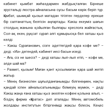
кабинет қымбат жиһаздармен жабдықталған. Бірнеше
хрустальді люстра айналасына сұсы басым көрік беріп тұр.
Қымбат, шымқай қызыл матадан тігілген перделер ерекше
бір салтанаттың белгісін аңғартады. Кәкіш екеуміз шағын
столдың жанына қойылған былғары креслоға жайғастық.
Сол-ақ екен, рұқсат сұрап әлгі құмырысқа бел хатшы қыз
келді.
– Кәкіш Сұрағанович, сізге әдеттегідей қара кофе ме? –
деді. «Иә» дегендей, кабинет иесі басын изеді.
– Аға, сіз не ішесіз? – деді хатшы лып-лып етіп, – кофе ме,
әлде шай ма?
– Рахмет, қызым! Маған қант қосылмаған қара шай жетіп
жатыр.
– Менің бизнеспен шұғылданғанымды білгеніңмен, нақты
қандай іспен айналысатынымды білмеуің мүмкін, – деді
Кәкіш жаңа ғана хатшы қыз әкелген кофені қолына алып, –
біздің фирма «Қаратас» деп аталады. Менің автомобиль
жолдары институтын бітіргенімді жақсы білесің. Кеңес