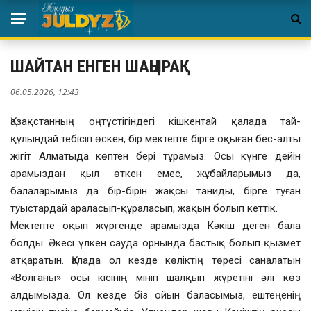
ШАЙТАН ЕНГЕН ШАҢЫРАҚ
06.05.2026, 12:43
Қазақстанның оңтүстігіндегі кішкентай қалада тай-
құлындай тебісіп өскен, бір мектепте бірге оқыған бес-алты
жігіт Алматыда көптен бері тұрамыз. Осы күнге дейін
арамыздан қыл өткен емес, жұбайларымыз да,
балаларымыз да бір-бірін жақсы таниды, бірге туған
туыстардай араласып-құраласып, жақын болып кеттік.
Мектепте оқып жүргенде арамызда Кәкіш деген бала
болды. Әкесі үлкен сауда орнында бастық болып қызмет
атқаратын. Қалада ол кезде көліктің төресі саналатын
«Волганы» осы кісінің мініп шалқып жүретіні әлі көз
алдымызда. Ол кезде біз ойын баласымыз, ештеңенің