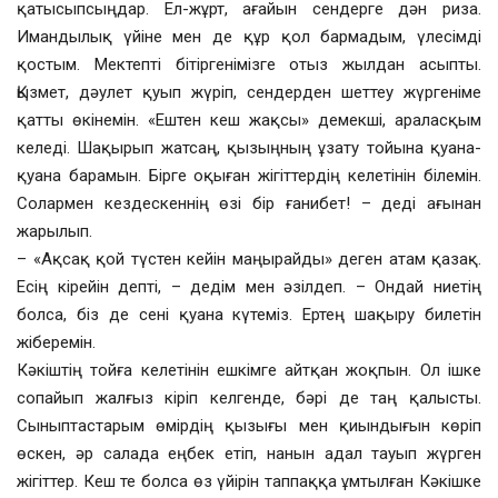
қатысыпсыңдар. Ел-жұрт, ағайын сендерге дән риза.
Имандылық үйіне мен де құр қол бармадым, үлесімді
қостым. Мектепті бітіргенімізге отыз жылдан асыпты.
Қызмет, дәулет қуып жүріп, сендерден шеттеу жүргеніме
қатты өкінемін. «Ештен кеш жақсы» демекші, араласқым
келеді. Шақырып жатсаң, қызыңның ұзату тойына қуана-
қуана барамын. Бірге оқыған жігіттердің келетінін білемін.
Солармен кездескеннің өзі бір ғанибет! – деді ағынан
жарылып.
– «Ақсақ қой түстен кейін маңырайды» деген атам қазақ.
Есің кірейін депті, – дедім мен әзілдеп. – Ондай ниетің
болса, біз де сені қуана күтеміз. Ертең шақыру билетін
жіберемін.
Кәкіштің тойға келетінін ешкімге айтқан жоқпын. Ол ішке
сопайып жалғыз кіріп келгенде, бәрі де таң қалысты.
Сыныптастарым өмірдің қызығы мен қиындығын көріп
өскен, әр салада еңбек етіп, нанын адал тауып жүрген
жігіттер. Кеш те болса өз үйірін таппаққа ұмтылған Кәкішке