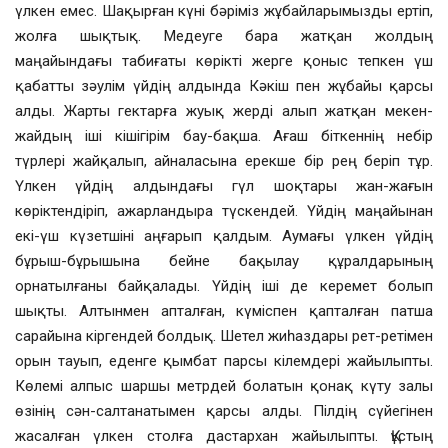
үлкен емес. Шақырған күні бәріміз жұбайларымызды ертіп,
жолға шықтық. Медеуге бара жатқан жолдың
маңайындағы табиғаты көрікті жерге қоныс тепкен үш
қабатты зәулім үйдің алдында Кәкіш пен жұбайы қарсы
алды. Жарты гектарға жуық жерді алып жатқан мекен-
жайдың іші кішігірім бау-бақша. Ағаш біткеннің небір
түрлері жайқалып, айналасына ерекше бір рең беріп тұр.
Үлкен үйдің алдындағы гүл шоқтары жан-жағын
көріктендіріп, ажарландыра түскендей. Үйдің маңайынан
екі-үш күзетшіні аңғарып қалдым. Аумағы үлкен үйдің
бұрыш-бұрышына бейне бақылау құралдарының
орнатылғаны байқалады. Үйдің іші де керемет болып
шықты. Алтынмен апталған, күміспен қапталған патша
сарайына кіргендей болдық. Шетел жиһаздары рет-ретімен
орын тауып, еденге қымбат парсы кілемдері жайылыпты.
Көлемі алпыс шаршы метрдей болатын қонақ күту залы
өзінің сән-салтанатымен қарсы алды. Пілдің сүйегінен
жасалған үлкен столға дастархан жайылыпты. Құстың