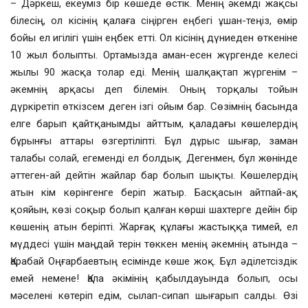
– Дәркеш, екеуміз бір көшеде өстік. Менің әкемді жақсы
білесің, ол кісінің қалаға сіңірген еңбегі ұшан-теңіз, өмір
бойы ел игілігі үшін еңбек етті. Ол кісінің дүниеден өткеніне
10 жыл болыпты. Ортамызда аман-есен жүргенде келесі
жылы 90 жасқа толар еді. Менің шалқақтап жүргенім –
әкемнің арқасы деп білемін. Оның торқалы тойын
дүркіретіп өткізсем деген ізгі ойым бар. Сөзімнің басында
елге барып қайтқанымды айттым, қаладағы көшелердің
бұрынғы аттары өзгертіліпті. Бұл дұрыс шығар, заман
талабы солай, егеменді ел болдық. Дегенмен, бұл жөнінде
әттеген-ай дейтін жайлар бар болып шықты. Көшелердің
атын кім көрінгенге беріп жатыр. Басқасын айтпай-ақ
қояйын, көзі соқыр болып қалған көрші шахтерге дейін бір
көшенің атын беріпті. Жарғақ құлағы жастыққа тимей, ел
мүддесі үшін маңдай терін төккен менің әкемнің атында –
Қарабай Оңғарбаевтың есімінде көше жоқ. Бұл әділетсіздік
емей немене! Қала әкімінің қабылдауында болып, осы
мәселені көтеріп едім, сылап-сипап шығарып салды. Өзі