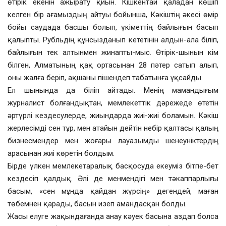
өтірік екенін ажырату қиын. Кішкентай қаладан көшіп
келген бір ағамыздың айтуы бойынша, Кәкіштің әкесі өмір
бойы саудада басшы болып, үкіметтің байлығын басып
қалыпты. Рубльдің құнсызданып кететінін алдын-ала біліп,
байлығын тек алтынмен жинапты-мыс. Өтірік-шынын кім
білген, Алматының қақ ортасынан 28 пәтер сатып алып,
оны жалға беріп, ақшаны пішендеп табатынға ұқсайды.
Ел шынында да біліп айтады. Менің мамандығым
журналист болғандықтан, мемлекеттік дәрежеде өтетін
әртүрлі кездесулерде, жиындарда жиі-жиі боламын. Кәкіш
жерлесімді сен тұр, мен атайын дейтін небір қалтасы қалың
бизнесмендер мен жоғары лауазымды шенеуніктердің
арасынан жиі көретін болдым.
Бірде үлкен мемлекетаралық басқосуда екеуміз бітпе-бет
кездесіп қалдық. Әлі де менмендігі мен тәкаппарлығы
басым, «сен мұнда қайдан жүрсің» дегендей, маған
төбемнен қарады, басын изеп амандасқан болды.
Жасы елуге жақындағанда анау кәуек басына аздап болса