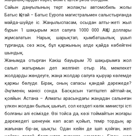
Сайын даңғылының төрт жолақты автомобиль жолы
Батыс Қытай – Батыс Еуропа магистральмен салыстырғанда
майда-шүйде іс. Жаңылыспасам, осыдан алты-жеті жыл
бұрын 1 шақырым жол салуға 1000 000 АҚШ доллары
жұмсалатын. Нарық шарықтап, қымбатшылық ұшып
тұрғанда, сөз жоқ, бұл қаржының әлде қайда көбейгені
шындық.
Жанымда отырған Кәкіш бауырым 70 шақырымға жол
салып жатырмын деп желпініп отыр. Иә, мемлекет
жолдарды жөндеуге, жаңа жолдар салуға қыруар көлемде
қаржы бөлуде. Бірақ, оның сапасы қандай дәрежеде?
Әңгіменің мәнісі сонда. Басқасын тәптіштеп айтпай-ақ
қояйын. Астана – Алматы арасындағы жаңадан салынған
үлкен жолдан былық шығып, сол кездегі көлік министрі істі
болғаны әлі есімізде. Өзі тойса да, көзі тоймайтын жоғары
дәрежедегі шенеунік көп асап қойып, темір тордың ар
жағынан бір-ақ шықты. Одан кейін де ішіп қойған, жеп