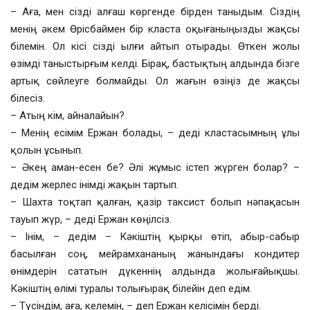
– Аға, мен сізді алғаш көргенде бірден таныдым. Сіздің
менің әкем Өрісбаймен бір класта оқығаныңызды жақсы
білемін. Ол кісі сізді ылғи айтып отырады. Өткен жолы
өзімді таныстырғым келді. Бірақ, бастықтың алдында бізге
артық сөйлеуге болмайды. Ол жағын өзіңіз де жақсы
білесіз.
– Атың кім, айналайын?
– Менің есімім Ержан болады, – деді кластасымның ұлы
қолын ұсынып.
– Әкең аман-есен бе? Әлі жұмыс істеп жүрген болар? –
дедім жерлес інімді жақын тартып.
– Шахта тоқтап қалған, қазір таксист болып нәпақасын
тауып жүр, – деді Ержан көңілсіз.
– Інім, – дедім – Кәкіштің қырқы өтіп, абыр-сабыр
басылған соң, мейрамхананың жанындағы кондитер
өнімдерін сататын дүкеннің алдында жолығайықшы.
Кәкіштің өлімі туралы толығырақ білейін деп едім.
– Түсіндім, аға, келемін, – деп Ержан келісімін берді.