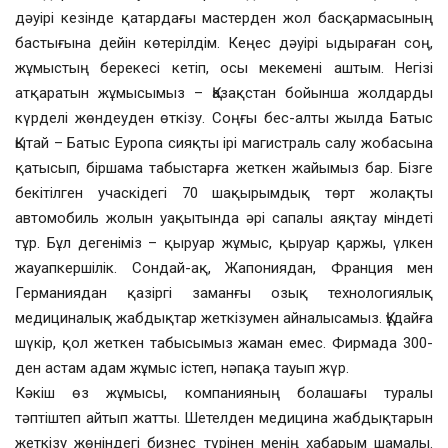
дәуірі кезінде қатардағы мастерден жол басқармасының
бастығына дейін көтерілдім. Кеңес дәуірі ыдыраған соң,
жұмыстың берекесі кетіп, осы мекемені аштым. Негізі
атқаратын жұмысымыз – Қазақстан бойынша жолдарды
күрделі жөндеуден өткізу. Соңғы бес-алты жылда Батыс
Қытай – Батыс Еуропа сияқты ірі магистраль салу жобасына
қатысып, біршама табыстарға жеткен жайымыз бар. Бізге
бекітілген учаскідегі 70 шақырымдық төрт жолақты
автомобиль жолын уақытында әрі сапалы аяқтау міндеті
тұр. Бұл дегеніміз – қыруар жұмыс, қыруар қаржы, үлкен
жауапкершілік. Сондай-ақ, Жапониядан, Франция мен
Германиядан қазіргі заманғы озық технологиялық
медициналық жабдықтар жеткізумен айналысамыз. Құдайға
шүкір, қол жеткен табысымыз жаман емес. Фирмада 300-
ден астам адам жұмыс істеп, нәпақа тауып жүр.
Кәкіш өз жұмысы, компанияның болашағы туралы
тәптіштеп айтып жатты. Шетелден медицина жабдықтарын
жеткізу жөніндегі бизнес түрінен менің хабарым шамалы.