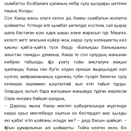
сымбатты бозбалаға қаланың небір сұлу қыздары шетінен
ғашық болды.
Сол Кәкіш жасы елуге келсе де, баяғы сымбатын жоғалта
қоймапты. Үстінде өте қымбат шетелдік костюм, сәл қырау
шала бастаған қою қара шашы өзіне жарасып тұр. Маңғаз,
келісті жігіт ағасына күйеуі жоқ көрші сұлу келіншектің көз
қиығы қайта-қайта түсе берді. «Балықшы балықшыны
алыстан таниды» демекші, Кәкіш те сол сұлудың жанынан
көбірек табылды. Қыз ұзату тойы аяқталуға жақын
қалғанда, Кәкіш пен бүгін елден ерекше жырқылдап көп
күлген, мейрамхананың еденінің түбін түсіріп билеген сұлу
келіншек ешкіммен қоштаспай зып етіп тайып тұрды.
Олардың зытып бара жатқанын жанымда тұрған жерлесім
Серік екеуміз байқап қалдық.
– Дәркеш, мына Кәкіш мектеп қабырғасында жүргенде
көрші орыс мектебінде оқитын он бестердегі жас қызды
екі қабат етіп қойғаны есіңде ме? – деді басын шайқап. –
Қатын құмарлығын әлі қоймапты. Тойға келген екен, біз