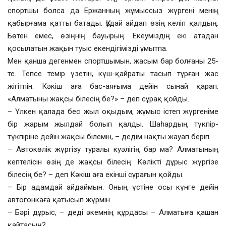
спортшы болса да Ержанның жұмыссыз жүргені менің
қабырғама қатты батады. Құдай айдап өзің келіп қалдың.
Бөтен емес, өзіңнің бауырың. Екеуміздің екі атадан
қосылатын жақын туыс екендігімізді ұмытпа.
Мен қанша дегенмен спортшымын, жасым бар болғаны 25-
те. Тепсе темір үзетін, күш-қайраты тасып тұрған жас
жігітпін. Кәкіш аға бас-аяғыма дейін сынай қарап:
«Алматыны жақсы білесің бе?» – деп сұрақ қойды.
– Үлкен қалада бес жыл оқыдым, жұмыс істеп жүргеніме
бір жарым жылдай болып қалды. Шаһардың түкпір-
түкпіріне дейін жақсы білемін, – дедім нақты жауап беріп.
– Автокөлік жүргізу туралы куәлігің бар ма? Алматының
кептелісін өзің де жақсы білесің. Көлікті дұрыс жүргізе
білесің бе? – деп Кәкіш аға екінші сұрағын қойды.
– Бір адамдай айдаймын. Оның үстіне осы күнге дейін
автогонкаға қатысып жүрмін.
– Бәрі дұрыс, – деді әкемнің құрдасы – Алматыға қашан
қайтасың?