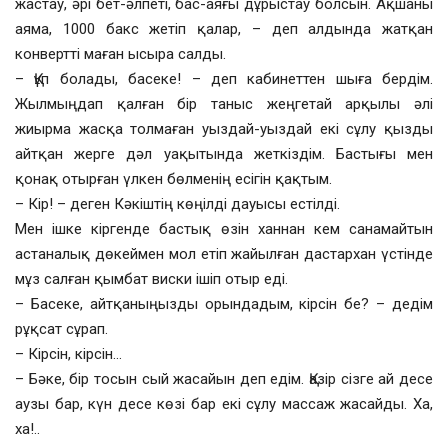
жастау, әрі бет-әлпеті, бас-аяғы дұрыстау болсын. Ақшаны
аяма, 1000 бакс жетіп қалар, – деп алдында жатқан
конвертті маған ысыра салды.
– Құп болады, басеке! – деп кабинеттен шыға бердім.
Жылмыңдап қалған бір таныс жеңгетай арқылы әлі
жиырма жасқа толмаған уыздай-уыздай екі сұлу қызды
айтқан жерге дәл уақытында жеткіздім. Бастығы мен
қонақ отырған үлкен бөлменің есігін қақтым.
– Кір! – деген Кәкіштің көңілді дауысы естілді.
Мен ішке кіргенде бастық өзін ханнан кем санамайтын
астаналық дөкеймен мол етіп жайылған дастархан үстінде
мұз салған қымбат виски ішіп отыр еді.
– Басеке, айтқаныңызды орындадым, кірсін бе? – дедім
рұқсат сұрап.
– Кірсін, кірсін…
– Бәке, бір тосын сый жасайын деп едім. Қазір сізге ай десе
аузы бар, күн десе көзі бар екі сұлу массаж жасайды. Ха,
ха!..