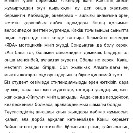
мәнісін түсіне бермейміз. Үлкендер жағы Кәкіштің әкесін
жұмыртқадан жүн қырыққан қу деп онша жақтыра
бермейтін. Көбіміздің әкелеріміз – айлығы айлығына әрең
жететін қарапайым еңбек адамдары. Біздің қолымыз
велосипедке жетпей жүргенде, Кәкіш тоғызыншы сыныпта
оқып жүргенде сол кезде таптыра бермейтін шетелдік
«ЯВА» мотоциклін мініп жүрді. Сондықтан да болу керек,
«Аш бала тоқ баламен ойнамайды» демекші, біздерді ол
онша менсінбей, аулақтау жүретін. Обалы не керек, Кәкіш
мектепті жақсы бітірді. Сол жылы-ақ Алматыдағы ең
мықты жоғарғы оқу орындарының біріне қиналмай түсті.
Біз студент кезімізде стипендиямызды әрең жеткізіп, қара
су ішіп, қара нан жеп жүргенде, ол қара уылдырық жеп,
жап-жаңа «Жигули» мініп шалқыды. Анда-санда кездейсоқ
кездескеніміз болмаса, араласқанымыз шамалы болды.
Тәуелсіздіктің алғашқы қиын жылдары көбіміз жұмыссыз
қалып, ала дорба арқалап кеткенімізде Кәкіш керемет
байып кетіпті деп еститінбіз. Қайсысының шын, қайсысының