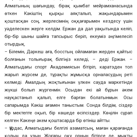
Алматының шағындау, бірақ қымбат мейрамханасында
өткен Кәкіштің қырқы аяқталып, жақындарымен
қоштасқан соң, жерлесімнің оққағарымен кездесу үшін
уәделескен жерге келдім. Ержан да дәл уақытында келіп,
бір-бір шыны шайға тапсырыс беріп, екеуміз әңгімелесіп
отырдық.
– Білемін, Дәркеш аға, босстың ойламаған жерден қайтыс
болғанын толығырақ білгіңіз келеді, – деді Ержан. –
Алматыдағы спорт Академиясын бітіріп, каратэден топ
жарып жүрсем де, тұрақты жұмысқа орналасудың реті
келмеді. Амалдың жоқтығынан үлкен сауда маркетінде
жүкші болып жүргенмін. Осыдан екі ай бұрын әкем
науқастанып қалып, елге барған болатынмын. Осы
сапарымда Кәкіш ағамен таныстым. Сонда білдім, сіздер
бір мектепте оқып, бір көшеде өсіпсіздер. Көңілін сұрап
келген Кәкеңе әкем қоштасарда бір өтініш айтты.
– Құрдас, Алматыдағы белгілі азаматсың, маған қарағанда
қолың да ұзын. Жоғары оқу орнын бітірсе де, мықты