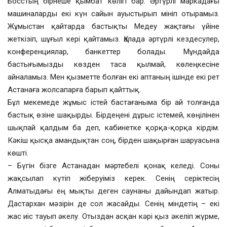
Босстың бірнеше қымбат көлігі бар. Әртүрлі маркадағы
машиналарды екі күн сайын ауыстырып мініп отырамыз.
Жұмыстан қайтарда бастықты Медеу жақтағы үйіне
жеткізіп, шұғыл кері қайтамыз. Қалада әртүрлі кездесулер,
конференциялар, банкеттер болады. Мұндайда
бастығымызды көзден таса қылмай, көлеңкесіне
айналамыз. Мен қызметте болған екі аптаның ішінде екі рет
Астанаға жолсапарға барып қайттық.
Бұл мекемеде жұмыс істей бастағаныма бір ай толғанда
бастық өзіне шақырды. Бірдеңені дұрыс істемей, көңілінен
шықпай қалдым ба деп, кабинетке қорқа-қорқа кірдім.
Кәкіш қысқа амандықтан соң, бірден шақырған шаруасына
көшті.
– Бүгін бізге Астанадан мәртебелі қонақ келеді. Соны
жақсылап күтіп жіберуіміз керек. Сенің серіктесің
Алматыдағы ең мықты деген саунаны дайындап жатыр.
Дастархан мәзірін де сол жасайды. Сенің міндетің – екі
жас иіс тауып әкелу. Отыздан асқан кәрі қыз әкеліп жүрме,