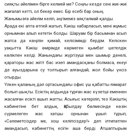
сияқты әйелімен бірге келмей ме? Соңғы кезде сені жиі-жиі
жағалап кетті, ол бекер емес. Бір есебі бар оның.
Жанымызға әйелім келіп, әңгімеміз аяқталмай қалды.
Арада екі апта өтпей жатып, Кәкіш хабарласып, мені жұмыс
орнымнан алып кететін болды. Шаруам бір басымнан асып
жатса да көңілін қимай, келісімімді бердім. Келіскен
уақытта Кәкіш өмірімде көрмеген қымбат шетелдік
көлікпен келді. Жанындағы жүргізуші мен шымыр денелі,
қараторы жас жігіт бас изеп амандасқаны болмаса, екеуі
де ауыздарына су толтырып алғандай, жол бойы үнсіз
отырды.
Үлкен қаланың дәл ортасындағы офис үш қабатты ғимарат
болып шықты. Есіктің алдында тұрған жас күзетші еменнен
жасалған есікті ашып жатты. Асығыс көтеріліп, тез Кәкіштің
кабинетіне бет алдық. Қабылдау бөлмесінде көзін
сүрмелеген жас хатшы орнынан ұшып тұрып,
«Сәлеметсіздер ме, хош келіпсіздер!» деп ілтипатпен
амандасып, кабинеттің есігін аша берді. Атшаптырым