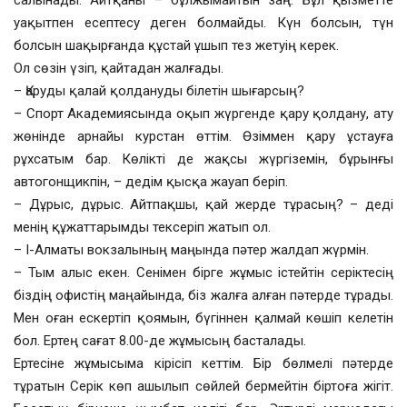
салынады. Айтқаны – бұлжымайтын заң. Бұл қызметте
уақытпен есептесу деген болмайды. Күн болсын, түн
болсын шақырғанда құстай ұшып тез жетуің керек.
Ол сөзін үзіп, қайтадан жалғады.
– Қаруды қалай қолдануды білетін шығарсың?
– Спорт Академиясында оқып жүргенде қару қолдану, ату
жөнінде арнайы курстан өттім. Өзіммен қару ұстауға
рұхсатым бар. Көлікті де жақсы жүргіземін, бұрынғы
автогонщикпін, – дедім қысқа жауап беріп.
– Дұрыс, дұрыс. Айтпақшы, қай жерде тұрасың? – деді
менің құжаттарымды тексеріп жатып ол.
– І-Алматы вокзалының маңында пәтер жалдап жүрмін.
– Тым алыс екен. Сенімен бірге жұмыс істейтін серіктесің
біздің офистің маңайында, біз жалға алған пәтерде тұрады.
Мен оған ескертіп қоямын, бүгіннен қалмай көшіп келетін
бол. Ертең сағат 8.00-де жұмысың басталады.
Ертесіне жұмысыма кірісіп кеттім. Бір бөлмелі пәтерде
тұратын Серік көп ашылып сөйлей бермейтін біртоға жігіт.