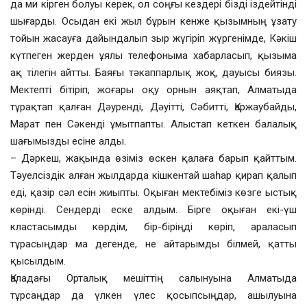
да ми кірген болуы керек, ол соңғы кездері бізді іздейтінді
шығарды. Осыдан екі жыл бұрын кенже қызымның ұзату
тойын жасауға дайындалып зыр жүгіріп жүргенімде, Кәкіш
күтпеген жерден ұялы телефоныма хабарласып, қызыма
ақ тілегін айтты. Баяғы тәкаппарлық жоқ, дауысы биязы.
Мектепті бітіріп, жоғары оқу орнын аяқтап, Алматыда
тұрақтап қалған Дәуренді, Дәуітті, Сәбитті, Қаржаубайды,
Марат пен Сәкенді ұмытпапты. Алыстап кеткен балалық
шағымызды есіне алды.
– Дәркеш, жақында өзіміз өскен қалаға барып қайттым.
Тәуелсіздік алған жылдарда кішкентай шаһар қирап қалып
еді, қазір сәл есін жиыпты. Оқыған мектебіміз көзге ыстық
көрінді. Сендерді еске алдым. Бірге оқыған екі-үш
кластасымды көрдім, бір-біріңді көріп, араласып
тұрасыңдар ма дегенде, не айтарымды білмей, қатты
қысылдым.
Қаладағы Орталық мешіттің салынуына Алматыда
тұрсаңдар да үлкен үлес қосыпсыңдар, ашылуына