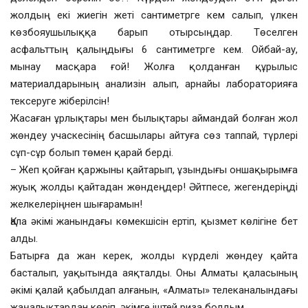
жолдың екі жиегін жеті сантиметрге кем салып, үлкен
көзбояушылыққа барып отырсыңдар. Төселген
асфальттың қалыңдығы 6 сантиметрге кем. Ойбай-ау,
мынау масқара ғой! Жолға қолданған құрылыс
материалдарының анализін алып, арнайы лабораторияға
тексеруге жіберілсін!
Жасаған ұрлықтары мен былықтары аймандай болған жол
жөндеу учаскесінің басшылары айтуға сөз таппай, түрлері
сұп-сұр болып төмен қарай берді.
– Жеп қойған қаржыны қайтарып, ұзындығы оншақырымға
жуық жолды қайтадан жөндеңдер! Әйтпесе, жегендеріңді
желкелеріңнен шығарамын!
Қала әкімі жанындағы көмекшісін ертіп, қызмет көлігіне бет
алды.
Батырға да жан керек, жолды күрделі жөндеу қайта
басталып, уақытында аяқталды. Оны Алматы қаласының
әкімі қалай қабылдап алғанын, «Алматы» телеканалындағы
жаңалықтардан көріп, әкімге іштей риза болдым.