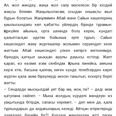
Ал, жол жөндеу, жаңа жол салу мәселесін бір кісідей
жақсы білемін. Жаңылыспасам, осыдан оншақты жыл
бұрын болатын. Жанұяммен Абай және Сайын көшелерінің
қиылысындағы көп қабатты үйлердің бірінде тұрамын.
Қыркүйек айының орта шенінде болу керек, күндегі
қалыптасқан әдетім бойынша ерте тұрып, Сайын
көшесіндегі жаяу жүргіншілер жолымен серуендеп келе
жаттым. Абай көшесіндегі үлкен көпірге жеткенімде,
біреудің қатқыл шыққан ашулы дауысы естілді. Жалт
қарап, өз көзіме өзім сенбедім. Қолына линейка, аяғына
керзі етік, басына қалпақ киген күнде телебізірден көріп
жүрген қала әкімі біреулерді әкесін танытып, ескерту беріп
жатты.
– Сендерде мысқылдай ұят бар ма, жоқ па? – деді әкім
қатулана сөйлеп. – Мына жолдың күрделі жөндеуін өз
уақытында бітірдік, сапасы керемет, – деп мені де, қала
тұрғындарын да алдағыларың келеді. Айтқан өтіріктеріңді
дәлелдеп берейін бе?! Күрделі жөндеуден өтті деген