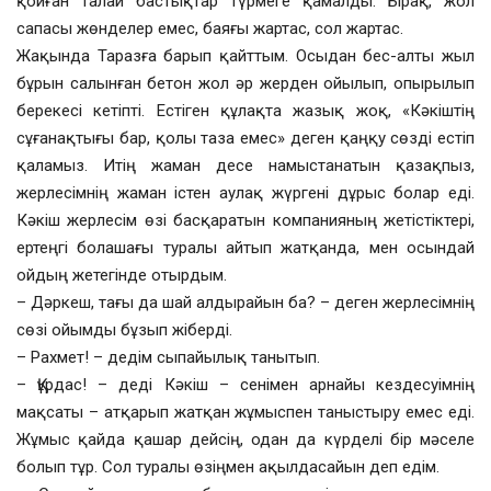
қойған талай бастықтар түрмеге қамалды. Бірақ, жол
сапасы жөнделер емес, баяғы жартас, сол жартас.
Жақында Таразға барып қайттым. Осыдан бес-алты жыл
бұрын салынған бетон жол әр жерден ойылып, опырылып
берекесі кетіпті. Естіген құлақта жазық жоқ, «Кәкіштің
сұғанақтығы бар, қолы таза емес» деген қаңқу сөзді естіп
қаламыз. Итің жаман десе намыстанатын қазақпыз,
жерлесімнің жаман істен аулақ жүргені дұрыс болар еді.
Кәкіш жерлесім өзі басқаратын компанияның жетістіктері,
ертеңгі болашағы туралы айтып жатқанда, мен осындай
ойдың жетегінде отырдым.
– Дәркеш, тағы да шай алдырайын ба? – деген жерлесімнің
сөзі ойымды бұзып жіберді.
– Рахмет! – дедім сыпайылық танытып.
– Құрдас! – деді Кәкіш – сенімен арнайы кездесуімнің
мақсаты – атқарып жатқан жұмыспен таныстыру емес еді.
Жұмыс қайда қашар дейсің, одан да күрделі бір мәселе
болып тұр. Сол туралы өзіңмен ақылдасайын деп едім.