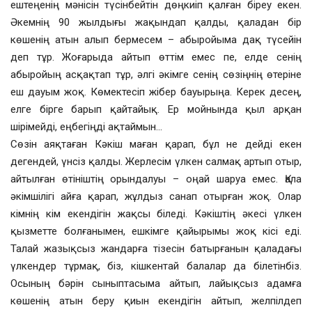
ештеңенің мәнісін түсінбейтін дөңкиіп қалған біреу екен.
Әкемнің 90 жылдығы жақындап қалды, қаладан бір
көшенің атын алып бермесем – абыройыма дақ түсейін
деп тұр. Жоғарыда айтып өттім емес пе, елде сенің
абыройың асқақтап тұр, әлгі әкімге сенің сөзіңнің өтеріне
еш дауым жоқ. Көмектесіп жібер бауырыңа. Керек десең,
елге бірге барып қайтайық. Ер мойнында қыл арқан
шірімейді, еңбегіңді ақтаймын…
Сөзін аяқтаған Кәкіш маған қарап, бұл не дейді екен
дегендей, үнсіз қалды. Жерлесім үлкен салмақ артып отыр,
айтылған өтініштің орындалуы – оңай шаруа емес. Қала
әкімшілігі айға қарап, жұлдыз санап отырған жоқ. Олар
кімнің кім екендігін жақсы біледі. Кәкіштің әкесі үлкен
қызметте болғанымен, ешкімге қайырымы жоқ кісі еді.
Талай жазықсыз жандарға тізесін батырғанын қаладағы
үлкендер тұрмақ, біз, кішкентай балалар да білетінбіз.
Осының бәрін сыныптасыма айтып, лайықсыз адамға
көшенің атын беру қиын екендігін айтып, желпілдеп