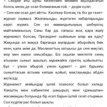
– Сендей аты шулы бизнесмен менімен ақылдасатын
болса, менің де осал болмағаным ғой, – дедім күліп.
– Сені кім осал деп айтты. Кәсіпкер болсақ та, біз де газет-
журнал оқимыз. Жазғаныңды, жүргізген хабарларыңды
көріп жүрміз. Сен өз мамандығыңның шеберісің,
майталманысың. Саны бар да, сапасы жоқ қара жаяу
журналист болсаң, Президент сыйлығын алар ма едің?
Жақында ел жаққа барғанда аңғардым: абыройың биік
екен, қала әкімі де, Мәслихаттың хатшысы да сені мақтап,
жер мен көкке сиғызбады. Біз оқыған мектепте сенің
атыңнан сынып ашылып, мұражайға суретің қойылыпты.
Бұл – үлкен абырой, үлкен құрмет! – деп бұрынғы
сыныптасым астыма көпшік қойып, мақтауымды әбден
жеткізді.
Журналист ағайындар іштей психолог болып келеді.
Кәкіштің мені кабинетіне шақырып, мені «данышпан»
жасамақшы болуында бір есеп барын іштей сезіп отырмын.
Сол күдігім рас болып шықты.