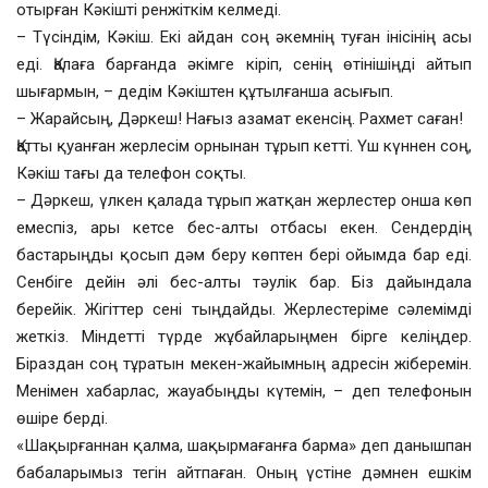
отырған Кәкішті ренжіткім келмеді.
– Түсіндім, Кәкіш. Екі айдан соң әкемнің туған інісінің асы
еді. Қалаға барғанда әкімге кіріп, сенің өтінішіңді айтып
шығармын, – дедім Кәкіштен құтылғанша асығып.
– Жарайсың, Дәркеш! Нағыз азамат екенсің. Рахмет саған!
Қатты қуанған жерлесім орнынан тұрып кетті. Үш күннен соң,
Кәкіш тағы да телефон соқты.
– Дәркеш, үлкен қалада тұрып жатқан жерлестер онша көп
емеспіз, ары кетсе бес-алты отбасы екен. Сендердің
бастарыңды қосып дәм беру көптен бері ойымда бар еді.
Сенбіге дейін әлі бес-алты тәулік бар. Біз дайындала
берейік. Жігіттер сені тыңдайды. Жерлестеріме сәлемімді
жеткіз. Міндетті түрде жұбайларыңмен бірге келіңдер.
Біраздан соң тұратын мекен-жайымның адресін жіберемін.
Менімен хабарлас, жауабыңды күтемін, – деп телефонын
өшіре берді.
«Шақырғаннан қалма, шақырмағанға барма» деп данышпан
бабаларымыз тегін айтпаған. Оның үстіне дәмнен ешкім