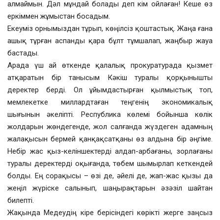
алмаймын. Дәл мұндай болады деп кім ойлаған! Кеше өз
еркіммен жұмыстан босадым.
Екеуміз орнымыздан тұрып, көңілсіз қоштастық. Жаңа ғана
ашық тұрған аспанды қара бұлт тұмшалап, жаңбыр жауа
бастады.
Арада үш ай өткенде қалалық прокуратурада қызмет
атқаратын бір танысым Кәкіш туралы қорқынышты
деректер берді. Ол ұйымдастырған қылмыстық топ,
мемлекетке миллардтаған теңгенің экономикалық
шығынын әкеліпті. Республика көлемі бойынша көлік
жолдарын жөндегенде, жол салғанда жүздеген адамның
жалақысын бермей қанқақсатқаны өз алдына бір әңгіме.
Небір жас қыз-келіншектерді алдап-арбағаны, зорлағаны
туралы деректерді оқығанда, төбем шымырлап кеткендей
болды. Ең сорақысы – өзі де, әйелі де, жап-жас қызы да
жеңіл жүріске салынып, шаңырақтарын әзәзіл шайтан
билепті.
Жақында Медеудің кіре берісіндегі көрікті жерге заңсыз