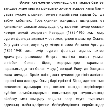
Әрине, кез-келген суреткердің өз тақырыбын өзі
таңдауға және оны өз мәнерімен жүзеге асыруға хақы бар –
үзіліп түскен алманың төменге құлайтыны тәрізді бұл да
табиғи құбылыс. Торыққаннан жанұшыра шыңғырып, өз
қаламынан шыққан жолдардың құтырынған тамыр соғысын
көтере алмай әлсіреген Реверди (1889-1960 жж.. өмір
сүрген француз ақыны) – сөз жоқ, үлкен қаламгер. Осыны
білу үшін оның өлуін күту міндетті емес. Антонен Арто да
(1896-1948 жж.. өмір сүрген француз ақыны, актер,
драматург, режиссер. Өнерге «қатігез театр» ұғымын
енгізбек болған, бірақ көрермендер тарапынан
наразылыққа тап болған – ауд.) сондай. Екеуі де басқаша
жаза алмады. Әркім өзінің жан дүниесінде пісіп-жетілген
нәрсені ғана жазады. Оның бәрі түсінікті. Бірақ әдеттен тыс,
жекелеген адамдарға тән, шектен шыққан көріністерге
сүйсіне алмайтындармен салыстырғанда жұртшылыққа
айғайлау мен шыңғыру арқылы әсер етуге тырысып,
адамның қайғы-қасіретіне бойкүйездікпен қарайтындар