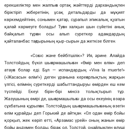
ерекшеліктер мен жалпыға ортақ жәйттерді дархандықпен
біріктіріп жіберетінін, ұсақ детальдарды да мұқият
көркемдейтінін, сонымен қатар, сұрапыл эпикалық қуатын
қалай көрмеуге болады! Туған халқын шын сүйетіні анық
байқалып тұрған осы алып суреткер адамдардың
қайталанбас тағдырының қыр-сырын да жеткізе білген.
«Соғыс және бейбітшілік»? Ия, әрине. Алайда
Толстойдың бүкіл шығармашылығын «Өмір мен өлім» деп
атауға болар еді. Бұл — испандардың «Viva la muertе!»
(«Жасасын өлім!») деген ұранына кереғарлықтың жарқын
үлгісі, өлімнің суреткерді шабыттандыруы өмірден еш кем
түспейді. Екеуі бірін-бірі мінсіз толықтырып тұр.
Жазушының өмірі де, шығармашылығы да осы екеуінің өзара
сұхбатына құрылған. Толстойдың шығармашылығының өзегін
өлім құрайды деп Горький де айтқан. «Ол одан өмір бойы
қорқып, жек көріп өтті, «Арзамас үрейі» оның жанын өмір
бойы аңдумен болды, бірақ ол, Толстой, оңайлықпен өлуші