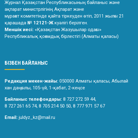
Журнал Қазақстан Республикасының байланыс және
ақпарат министрлiгiнiң Ақпарат және
мұрағат комитетiнде қайта тiркеуден өтiп, 2011 жылғы 21
қарашада
№ 12121-Ж
куәлiгi берiлген.
Меншік иесі:
«Қазақстан Жазушылар одағы»
Республикалық қоғамдық бірлестігі (Алматы қаласы)
БІЗБЕН БАЙЛАНЫС
Редакция мекен-жайы:
050000 Алматы қаласы, Абылай
хан даңғылы, 105-үй, 1-қабат, 2-кеңсе
Байланыс телефондары:
8 727 272 59 44,
8 727 261 65 74, 8 705 214 50 50, 8 777 971 57 67
Email:
juldyz_kz@mail.ru