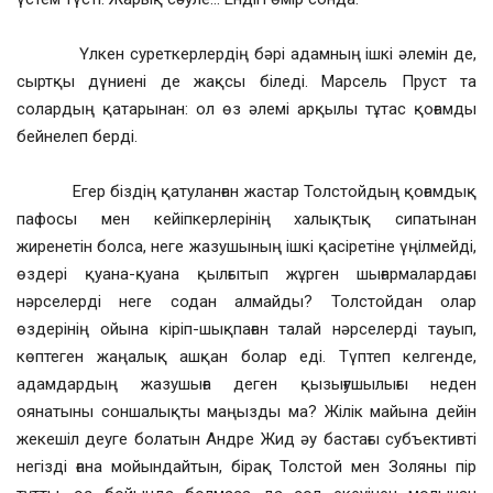
Үлкен суреткерлердің бәрі адамның ішкі әлемін де,
сыртқы дүниені де жақсы біледі. Марсель Пруст та
солардың қатарынан: ол өз әлемі арқылы тұтас қоғамды
бейнелеп берді.
Егер біздің қатуланған жастар Толстойдың қоғамдық
пафосы мен кейіпкерлерінің халықтық сипатынан
жиренетін болса, неге жазушының ішкі қасіретіне үңілмейді,
өздері қуана-қуана қылғытып жұрген шығармалардағы
нәрселерді неге содан алмайды? Толстойдан олар
өздерінің ойына кіріп-шықпаған талай нәрселерді тауып,
көптеген жаңалық ашқан болар еді. Түптеп келгенде,
адамдардың жазушыға деген қызығушылығы неден
оянатыны соншалықты маңызды ма? Жілік майына дейін
жекешіл деуге болатын Андре Жид әу бастағы субъективті
негізді ғана мойындайтын, бірақ Толстой мен Золяны пір