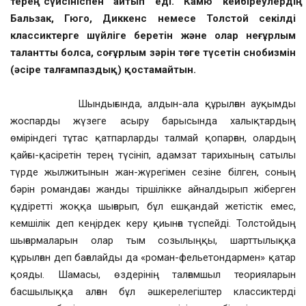
терең сүйсініспен айтып еді. Камю кейбіреулердің
Бальзак, Гюго, Диккенс немесе Толстой секілді
классиктерге шүйліге беретін және олар неғұрлым
талантты болса, соғұрлым зәрін төге түсетін снобизмін
(әсіре талғампаздық) қостамайтын.
Шындығында, алдын-ала құрылған ауқымды
жоспарды жүзеге асыру барысында халықтардың
өміріндегі тұтас қатпарларды талмай қопарған, олардың
қайғы-қасіретін терең түсініп, адамзат тарихының сатылы
түрде жылжитынын жан-жүрегімен сезіне білген, соның
бәрін романдағы жанды тіршілікке айналдырып жіберген
құдіретті жоққа шығарып, бұл ешқандай жетістік емес,
кемшілік деп кеңірдек керу қиынға түспейді. Толстойдың
шығармаларын олар тым созылыңқы, шарттылыққа
құрылған деп бағалайды да «роман-фельетондармен» қатар
қояды. Шамасы, өздерінің талғамшыл теорияларын
басшылыққа алған бұл әшкерелегіштер классиктерді