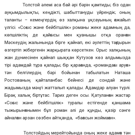
Толстой әлемі аса бай әрі бәрін қамтиды; біз одан
ауқымдылықты, кеңдікті, шабыттануды үйрендік; оның
таланты – кемеңгердің өз халқына ұқсауының ғажайып
үлгісі. «Соғыс және бейбітшілік» романы жеке адамның да,
көпшіліктің де қайғысы мен қуанышы отқа оранған
Мәскеудің жалынында бірге қайнап, екі әулеттің тағдырын
өзгертіп жібергенін жарқырата көрсеткен. Орыс халқының
жан дүниесінен қайнап шыққан Кутузов көз алдымызда
тірі адамдай тұра қалады; бір қарағанда, «романдағы аруға»
тән белгілердің бәрі бойынан табылатын Наташа
Ростованың қайталанбас бейнесі де сондай және
жадымызда мәңгі жатталып қалады. Адамдар алуан түрлі.
Бірақ халық біртұтас. Тарих деген осы. Қатуланған жастар
«Соғыс және бейбітшілік» туралы естігенде қаншама
тыжырынғанымен бұл роман әлі де құнды, қазір сәнге
айналған арзан сөзбен айтқанда, «бағасын жоймаған».
Толстойдың мерейтойында оның жеке адамға тән