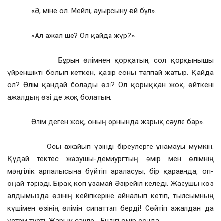
«Ә, міне ол. Мейлі, ауырсыну ғой бұл».
«Ал ажал ше? Ол қайда жүр?»
Бұрын өлімнен қорқатын, сол қорқынышы
үйреншікті болып кеткен, қазір соны таппай жатыр. Қайда
ол? Өлім қандай болады өзі? Ол қорыққан жоқ, өйткені
ажалдың өзі де жоқ болатын.
Өлім деген жоқ, оның орнында жарық сәуле бар».
Осы ғажайып үзінді біреулерге ұнамауы мүмкін.
Құдай тектес жазушы-демиургтың өмір мен өлімнің
мәңгілік арпалысына бүйтіп араласуы, бір қарағанда, оп-
оңай тәрізді. Бірақ көп ұзамай Әзірейіл келеді. Жазушы көз
алдымызда өзінің кейіпкеріне айналып кетіп, тылсымның
күшімен өзінің өлімін сипаттап берді! Сөйтіп ажалдан да
үстем түсті. Жарық сәуле… Ендігі өмір сонда.