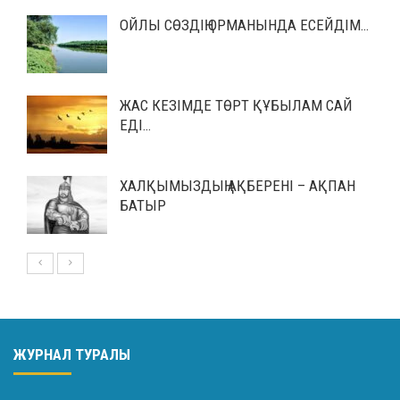
ОЙЛЫ СӨЗДІҢ ОРМАНЫНДА ЕСЕЙДІМ…
ЖАС КЕЗІМДЕ ТӨРТ ҚҰБЫЛАМ САЙ
ЕДІ…
ХАЛҚЫМЫЗДЫҢ АҚБЕРЕНІ – АҚПАН
БАТЫР
ЖУРНАЛ ТУРАЛЫ