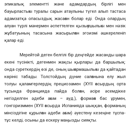
эпикалық элементті және адамдардың бірлігі мен
бауырластығы туралы сарын атаулыны түгел алып тастаса
адамзатқа опасыздық жасаған болар еді. Онда олардың
алуан түрлі мәнермен әспеттелген қызығушылығы мен нәзік
жұбатуының тасасына жасырылған эгоизмі әшкереленіп
қалар еді.
Мерейтой деген белгілі бір деңгейде жасанды шара
екені түсінікті, дегенмен жақсы қырлары да баршылық:
онда суреткердің өзі де, оның шығармашылығы да қайтадан
көрініс табады. Толстойдың дүние салғанына елу жыл
толуы қаламгерлердің прециозамен (ХҮІІ ғасырдың орта
тұсында Францияда пайда болған, әсіре әсемдікке
негізделген әдеби ағым – ауд.), формаға бас ұрумен,
гонгоризммен (ХҮІІ ғасырда Испанияда шыққан, форманың
мінсіздігіне құрылған әдеби ағым) әуестену кезеңіне тұспа-
тұс келді, осыны да ескеру маңызды сияқты.