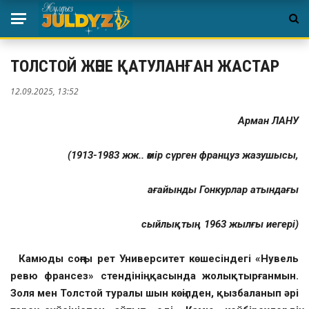
ТОЛСТОЙ ЖӘНЕ ҚАТУЛАНҒАН ЖАСТАР
12.09.2025, 13:52
Арман ЛАНУ
(1913-1983 жж.. өмір сүрген француз жазушысы,
ағайынды Гонкурлар атындағы
сыйлықтың 1963 жылғы иегері)
Камюды соңғы рет Университет көшесіндегі «Нувель
ревю франсез» стендінің қасында жолықтырғанмын.
Золя мен Толстой туралы шын көңілден, қызбаланып әрі