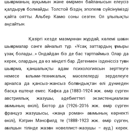
шығарманың ауқымын және өмірмен байланысын елеусіз
қалдыруға болмайды. Толстой біздің эпопеяға сүйсінуімізді
қайта оятты. Альбер Камю соны сезген. Ол ұлылықты
аңсайтын.
Қазіргі кезде мазмұннан жұрдай, көлемі шағын
шығармалар сәнге айналып тұр. «Ұсақ заттардың ғұмыры
ұзақ болады…» Ондайдан біз де бас тартпаймыз. Олар да
керек, олардың да өз міндеті бар. Дегенмен ізденіссіз туған
шығарма, қаншалықты адам психологиясын зерттеуге
немесе ғылыми-техникалық мәселелерді зерделеуге
арналса да қансыз-жансыз болғандықтан өлі дүниеден
басқа ештеңе емес. Кафка да (1883-1924 жж.. өмір сүрген
австриялық жазушы, әдебиеттегі экзистенциализм
ағымының өкілі), Бютор да (1926-2016 жж.. өмір сүрген
француз жазушысы, «жаңа роман» ағымының көрнекті
өкілі), Кэтрин Мэнсфилд те (1888-1923 жж.. өмір сүрген,
ағылшын тілінде жазған новеллист-жазушы – ауд.) керек.