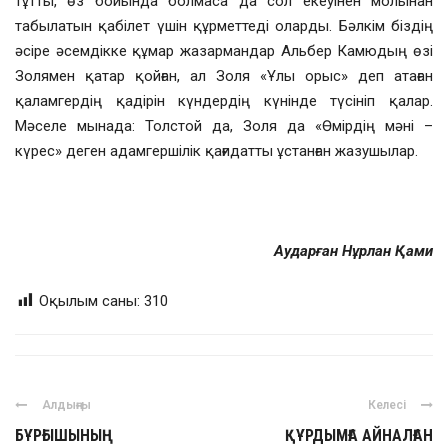
тұтты, өз бойында болмаса да сол екеуінен молынан
табылатын қабілет үшін құрметтеді оларды. Бәлкім біздің
әсіре әсемдікке құмар жазармандар Альбер Камюдың өзі
Золямен қатар қойған, ал Золя «Ұлы орыс» деп атаған
қаламгердің қадірін күндердің күнінде түсініп қалар.
Мәселе мынада: Толстой да, Золя да «Өмірдің мәні –
күрес» деген адамгершілік қағидатты ұстанған жазушылар.
Аударған Нұрлан Қами
Оқылым саны:
310
Алдыңғы
Келесі
БҰРҒЫШЫНЫҢ
ҚҰРДЫМҒА АЙНАЛҒАН