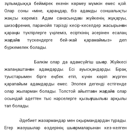
зұлымдыққа бейімірек екенін көрмеу мүмкін емес қой.
Олар соны «міне, қараңдар, біз адамды соншалықты
жақсы көреміз. Адам санасындағы жүйкенің жұқаруы,
шизофрения, паранойя тәрізді кесір-кеселдер жасырынған
қараңғы түкпірлерге үңілеміз, есірткінің әсерінен есалаң
жағдайға түскендерге бей-жай қарамаймыз» деп
бүркемелек болады.
Бәлкім олар да адамсүйгіш шығар. Жүйкесі
жалаңаштанған адамдарды. Есі ауысқандарды. Бірақ
туыстарымен бірге еңбек етіп, күнін көріп жүрген
қарапайым адамдарды емес. Эпопея дегенді естігенде
олар жыларман болады. Толстой айыптаған жағдайға олар
осындай әдеттен тыс нәрселерге қызығушылығы арқылы
тап болады.
Әдебиет жазармандар мен оқырмандардан тұрады.
Егер жазушылар өздерінің шығармаларынан кез-келген