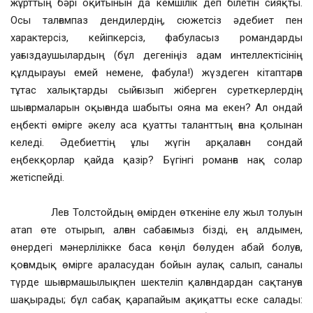
жұрттың бәрі оқитынын да кемшілік деп білетін сияқты.
Осы талғампаз дендилердің, сюжетсіз әдебиет пен
характерсіз, кейіпкерсіз, фабуласыз романдарды
уағыздаушылардың (бұл дегеніңіз адам интеллектісінің
құлдырауы емей немене, фабула!) жүздеген кітаптарға
тұтас халықтарды сыйғызып жіберген суреткерлердің
шығармаларын оқығанда шабыты ояна ма екен? Ал ондай
еңбекті өмірге әкелу аса қуатты таланттың ғана қолынан
келеді. Әдебиеттің ұлы жүгін арқалаған сондай
еңбекқорлар қайда қазір? Бүгінгі романға нақ солар
жетіспейді.
Лев Толстойдың өмірден өткеніне елу жыл толуын
атап өте отырып, алған сабағымыз бізді, ең алдымен,
өнердегі мәнерлілікке баса көңіл бөлуден абай болуға,
қоғамдық өмірге араласудан бойын аулақ салып, саналы
түрде шығармашылықпен шектеліп қалғандардан сақтануға
шақырады; бұл сабақ қарапайым ақиқатты еске салады: