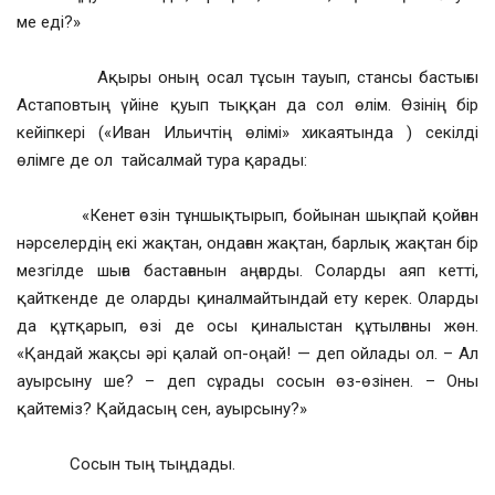
ме еді?»
Ақыры оның осал тұсын тауып, стансы бастығы
Астаповтың үйіне қуып тыққан да сол өлім. Өзінің бір
кейіпкері («Иван Ильичтің өлімі» хикаятында ) секілді
өлімге де ол тайсалмай тура қарады:
«Кенет өзін тұншықтырып, бойынан шықпай қойған
нәрселердің екі жақтан, ондаған жақтан, барлық жақтан бір
мезгілде шыға бастағанын аңғарды. Соларды аяп кетті,
қайткенде де оларды қиналмайтындай ету керек. Оларды
да құтқарып, өзі де осы қиналыстан құтылғаны жөн.
«Қандай жақсы әрі қалай оп-оңай! — деп ойлады ол. – Ал
ауырсыну ше? – деп сұрады сосын өз-өзінен. – Оны
қайтеміз? Қайдасың сен, ауырсыну?»
Сосын тың тыңдады.