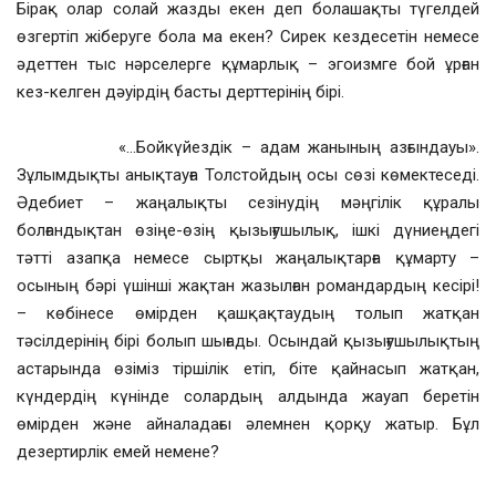
Бірақ олар солай жазды екен деп болашақты түгелдей
өзгертіп жіберуге бола ма екен? Сирек кездесетін немесе
әдеттен тыс нәрселерге құмарлық – эгоизмге бой ұрған
кез-келген дәуірдің басты дерттерінің бірі.
«…Бойкүйездік – адам жанының азғындауы».
Зұлымдықты анықтауға Толстойдың осы сөзі көмектеседі.
Әдебиет – жаңалықты сезінудің мәңгілік құралы
болғандықтан өзіңе-өзің қызығушылық, ішкі дүниеңдегі
тәтті азапқа немесе сыртқы жаңалықтарға құмарту –
осының бәрі үшінші жақтан жазылған романдардың кесірі!
– көбінесе өмірден қашқақтаудың толып жатқан
тәсілдерінің бірі болып шығады. Осындай қызығушылықтың
астарында өзіміз тіршілік етіп, біте қайнасып жатқан,
күндердің күнінде солардың алдында жауап беретін
өмірден және айналадағы әлемнен қорқу жатыр. Бұл
дезертирлік емей немене?