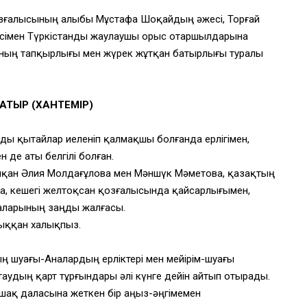
қозғалысының алыбы Мұстафа Шоқайдың әжесі, Торғай
кесімен Түркістанды жаулаушы орыс отаршылдарына
Оның тапқырлығы мен жүрек жұтқан батырлығы туралы
АТЫР (ХАНТЕМІР)
ды қытайлар иеленіп қалмақшы болғанда ерлігімен,
 де аты белгілі болған.
тапқан Әлия Молдағұлова мен Мәншүк Мәметова, қазақтың
а, кешегі желтоқсан қозғалысында қайсарлығымен,
апаларының заңды жалғасы.
ыққан халықпыз.
дың шуағы-Аналардың ерліктері мен мейірім-шуағы
таудың қарт тұрғындары әлі күнге дейін айтып отырады.
шақ даласына жеткен бір аңыз-әңгімемен