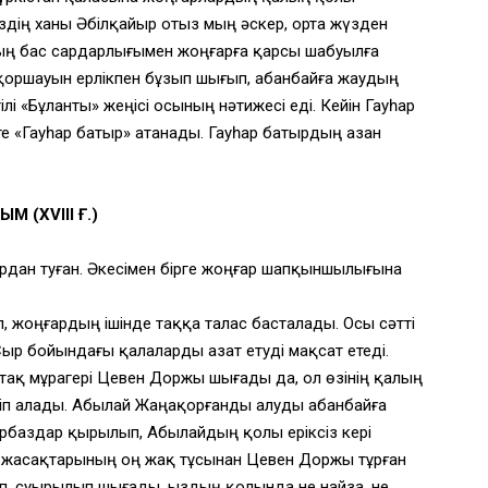
здің ханы Әбілқайыр отыз мың әскер, орта жүзден
ың бас сардарлығымен жоңғарға қарсы шабуылға
оршауын ерлікпен бұзып шығып, Қабанбайға жаудың
лі «Бұланты» жеңісі осының нәтижесі еді. Кейін Гауһар
те «Гауһар батыр» атанады. Гауһар батырдың азан
М (ХVІІІ Ғ.)
ардан туған. Әкесімен бірге жоңғар шапқыншылығына
, жоңғардың ішінде таққа талас басталады. Осы сәтті
ыр бойындағы қалаларды азат етуді мақсат етеді.
 тақ мұрагері Цевен Доржы шығады да, ол өзінің қалың
ніп алады. Абылай Жаңақорғанды алуды Қабанбайға
арбаздар қырылып, Абылайдың қолы еріксіз кері
зақ жасақтарының оң жақ тұсынан Цевен Доржы тұрған
тап, суырылып шығады. Қыздың қолында не найза, не