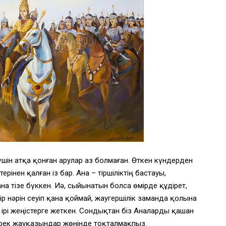
шін атқа қонған арулар аз болмаған. Өткен күндерден
рінен қалған із бар. Ана – тіршіліктің бастауы,
на тізе бүккен. Иә, сыйынатын болса өмірде құдірет,
мір нәрін сеуіп қана қоймай, жаугершілік заманда қолына
 ірі жеңістерге жеткен. Сондықтан біз Аналарды қашан
рек жауқазындар жөнінде тоқталмақпыз.