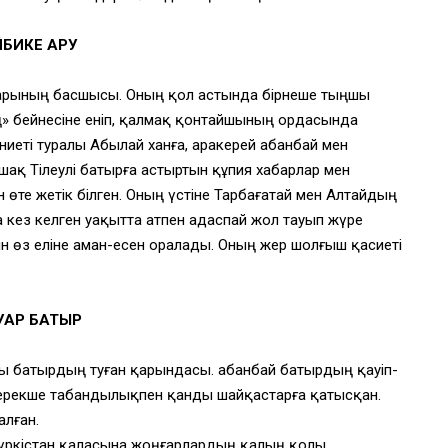
ЙБИКЕ АРУ
арының басшысы. Оның қол астында бірнеше тыңшы
ң» бейнесіне еніп, қалмақ қонтайшының ордасында
еті туралы Абылай ханға, Қаракерей Қабанбай мен
шақ Тілеулі батырға астыртын құпия хабарлар мен
н өте жетік білген. Оның үстіне Тарбағатай мен Алтайдың
 кез келген уақытта атпен адаспай жол тауып жүре
ін өз еліне аман-есен оралады. Оның жер шолғыш қасиеті
УҺАР БАТЫР
ры батырдың туған қарындасы. Қабанбай батырдың қауіп-
 ерекше табандылықпен қанды шайқастарға қатысқан.
алған.
Түркістан қаласына жоңғарлардың қалың қолы