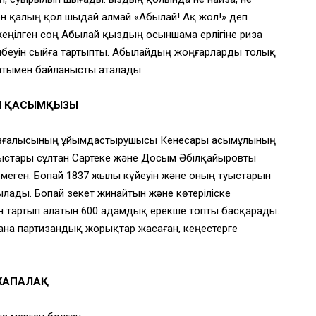
ен қалың қол шыдай алмай «Абылай! Ақ жол!» деп
 жеңілген соң Абылай қыздың осыншама ерлігіне риза
елбеуін сыйға тартыпты. Абылайдың жоңғарларды толық
атымен байланысты аталады.
Й ҚАСЫМҚЫЗЫ
озғалысының ұйымдасты­рушысы Кенесары Қасымұлының
туыстары сұлтан Сартеке және Досым Әбілқайыровты
ермеген. Бопай 1837 жылы күйеуін және оның туыстарын
сылады. Бопай зекет жинайтын және көтеріліске
ін тартып алатын 600 адамдық ерекше топты басқарады.
ана партизандық жорықтар жасаған, кеңестерге
ЖАПАЛАҚ