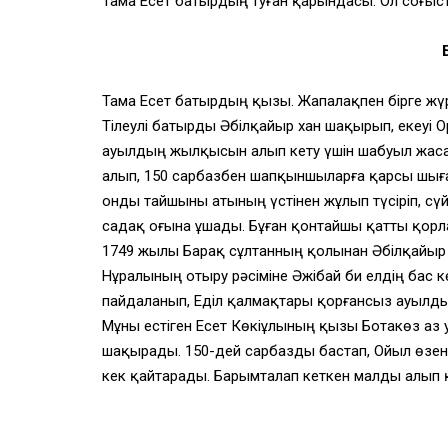
Тама Есет батырдың туған қарындасы. Ол соғыст
Тама Есет батырдың қызы. Жапалақпен бірге жүрі
Тілеулі батырды Әбілқайыр хан шақырып, екеуі О
ауылдың жылқысын алып кету үшін шабуыл жаса
алып, 150 сарбазбен шапқыншыларға қарсы шы
Қонды тайшыны атының үстінен жұлып түсіріп, сү
садақ оғына ұшады. Бұған қонтайшы қатты қорл
1749 жылы Барақ сұлтанның қолынан Әбілқайыр 
Нұралының отыру рәсіміне Әжібай би елдің бас к
пайдаланып, Еділ қалмақтары қорғансыз ауылды 
Мұны естіген Есет Көкіұлының қызы Ботакөз аз у
шақырады. 150-дей сарбазды бастап, Ойыл өзені
кек қайтарады. Барымталап кеткен малды алып 