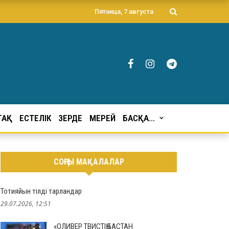
Пятница, 7 августа
ҒАҚ
ЕСТЕЛІК
ЗЕРДЕ
МЕРЕЙ
БАСҚА…
СОҢҒЫ МАҚАЛАЛАР
Тотияйын тілді тарландар
29.07.2026, 12:51
«ОЛИВЕР ТВИСТІҢ БАСТАН