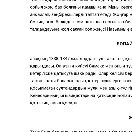
сойыл жоқ, бар болғаны қамшы ғана. Мұны көрг
айқайлап, зеңбірекшілерді таптап өтеді. Жоңғар
болып, оған беліндегі сом алтыннан соғылған б
талқандауына жол салған сол жеңісі Назымның 
БОПА
Қазақтың 1838-1847 жылдардағы ұлт-азаттық қ
қарындасы. Ол өзінің күйеуі Сәмеке мен оның 
көтеріліске қатысуға шақырады. Олар келісім б
тастап, алты баласын алып, көтерілісшілерге қо
қосылмаған сұлтандардың мүлкі мен азық-түліг
Кенесарының ірі шайқастарына қатысқан Бопай 
қатысып, ақыл қосқан.