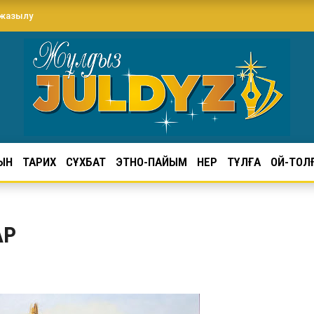
 жазылу
ЫН
ТАРИХ
СҰХБАТ
ЭТНО-ПАЙЫМ
ӨНЕР
ТҰЛҒА
ОЙ-ТОЛ
АР