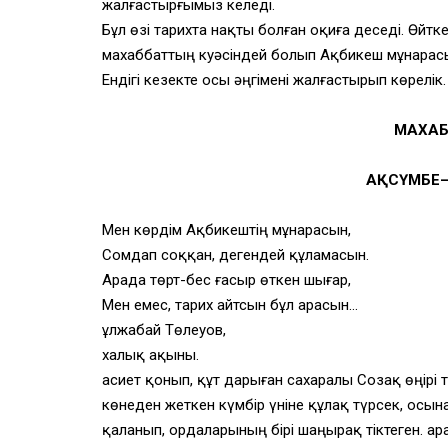
жалғастырғымыз келеді.
Бұл өзі тарихта нақты болған оқиға деседі. Өйткен
махаббаттың куәсіндей болып Ақбикеш мұнарас
Ендігі кезекте осы әңгімені жалғастырып көрелік.
МАХАБ
АҚСҮМБЕ
Мен көрдім Ақбикештің мұнарасын,
Сомдап соққан, дегендей құламасын.
Арада төрт-бес ғасыр өткен шығар,
Мен емес, тарих айтсын бұл арасын…
Құлжабай Төлеуов,
халық ақыны.
Қасиет қонып, құт дарыған сахаралы Созақ өңірі 
көнеден жеткен күмбір үніне құлақ түрсек, осы
қаланып, ордаларының бірі шаңырақ тіктеген. Қар