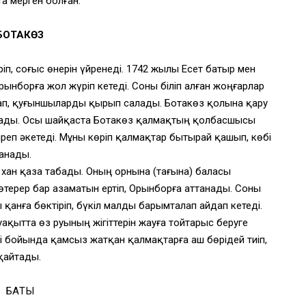
а мерген болған.
БОТАКӨЗ
п, соғыс өнерін үйренеді. 1742 жылы Есет батыр мен
рынборға жол жүріп кетеді. Соны біліп алған жоңғарлар
п, қуғыншыларды қырып салады. Ботакөз қолына қару
ғады. Осы шайқаста Ботакөз қалмақтың қолбасшысы
йреп әкетеді. Мұны көріп қалмақтар бытырай қашып, көбі
анады.
хан қаза табады. Оның орнына (тағына) баласы
өтерер бар азаматын ертіп, Орынборға аттанады. Соны
қанға бөктіріп, бүкіл малды барымталап айдап кетеді.
ақытта өз руының жігіттерін жауға тойтарыс беруге
 бойында қамсыз жатқан қалмақтарға аш бөрідей тиіп,
қайтады.
БАҚТЫ