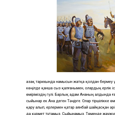
Қазақ тарихында намысын жатқа қолдан бермеу ү
көңілде қанша сыз қалғанымен, олардың ерлік істе
өміріміздің гүлі. Барлық адам Ананың алдында ға
сыйынар ек Ана деген Тәңірге. Олар тіршілікке ө
қару алып, ерлермен қатар аянбай шайқасқан әрі
да құрмет тұтамыз. Сыйынамыз. Төменде жаужү