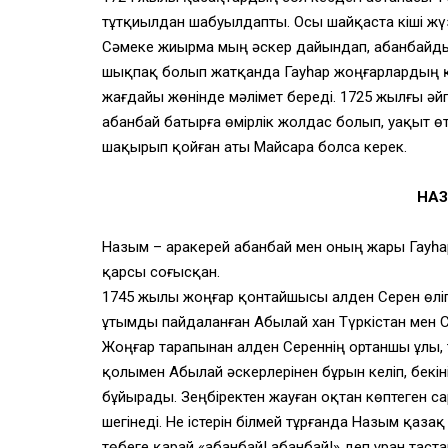
тұтқиылдан шабуылдапты. Осы шайқаста кіші жү
Сәмеке жиырма мың әскер дайындап, Қабанбайд
шықпақ болып жатқанда Гауһар жоңғарлардың қ
жағдайы жөнінде мәлімет береді. 1725 жылғы әйгі
Қабанбай батырға өмірлік жолдас болып, уақыт ө
шақырып қойған аты Майсара болса керек.
НАЗЫ
Назым – Қаракерей Қабанбай мен оның жары Гауһ
қарсы соғысқан.
1745 жылы жоңғар қонтайшысы Қалден Серен өліп
ұтымды пайдаланған Абылай хан Түркістан мен С
Жоңғар тарапынан Қалден Сереннің ортаншы ұлы,
қолымен Абылай әскерлерінен бұрын келіп, бекі
бұйырады. Зеңбіректен жауған оқтан көптеген с
шегінеді. Не істерін білмей тұрғанда Назым қа
төбеге қарай «Қабанбай! Қабанбай!» деп ұран тас