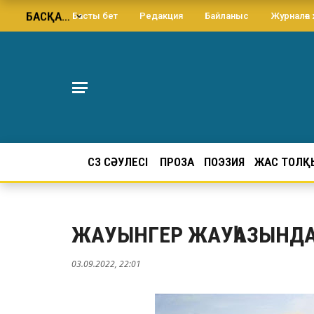
БАСҚА…
Басты бет
Редакция
Байланыс
Журналға
СӨЗ СӘУЛЕСІ
ПРОЗА
ПОЭЗИЯ
ЖАС ТОЛҚ
ЖАУЫНГЕР ЖАУһАЗЫНД
03.09.2022, 22:01