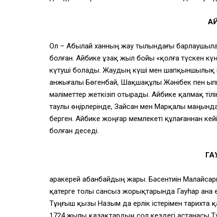
А
Ол – Абылай ханның жау тылындағы барлаушыл
болған. Айбике ұзақ жыл бойы «қолға түскен кү
күтуші болады. Жаудың күші мен шапқыншылық ни
Қанжығалы Бөгенбай, Шақшақұлы Жәнібек пен Қып
мәліметтер жеткізіп отырады. Айбике қалмақ тілі
таулы өңірлерінде, Зайсан мен Марқалы маңында
берген. Айбике жоңғар мемлекеті құлағаннан кей
болған деседі.
ГА
Қаракерей Қабанбайдың жары. Бәсентиін Малайса
қатерге толы сансыз жорықтарында Гауһар ана
Тұңғыш қызы Назым да ерлік істерімен тарихта қ
1724 жылы қазақтардың сол кездегі астанасы 