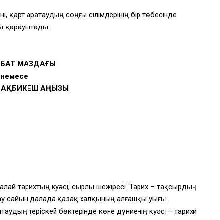
і, қарт Қаратаудың соңғы сілімдерінің бір төбесінде
ы қарауытады.
БАТ МАЗДАҒЫ
немесе
–АҚБИКЕШ АҢЫЗЫ
талай тарихтың куәсі, сырлы шежіресі. Тарих – тақсырдың
нау сайын далада қазақ халқының алғашқы уығы
атаудың теріскей бөктерінде көне дүниенің куәсі – тарихи