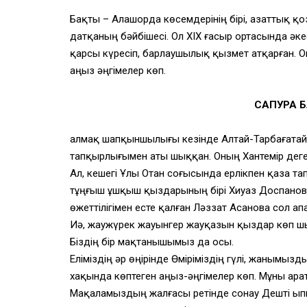
Бақты – Алашорда көсемдерінің бірі, азаттық 
датқаның бәйбішесі. Ол ХІХ ғасыр ортасында ә
қарсы күресіп, барлаушылық қызмет атқарған. 
аңыз әңгімелер көп.
САПУРА Б
Қалмақ шапқыншылығы кезінде Алтай-Тарбағатай
тапқырлығымен аты шыққан. Оның Хантемір деген
Ал, кешегі Ұлы Отан соғысында ерлікпен қаза 
тұңғыш ұшқыш қыздарының бірі Хиуаз Доспанов
өжеттілігімен есте қалған Ләззат Асанова сол 
Иә, жаужүрек жауынгер жауқазын қыздар көп ш
Біздің бір мақтанышымыз да осы.
Еліміздің әр өңірінде Өміріміздің гүлі, жанымыз
хақында көптеген аңыз-әңгімелер көп. Мұны Қара
Мақаламыздың жалғасы ретінде сонау Дешті Қып