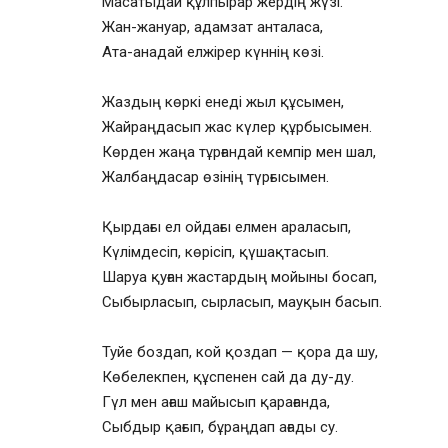
Масатыдай құлпырар жердің жүзі.
Жан-жануар, адамзат анталаса,
Ата-анадай елжірер күннің көзі.
Жаздың көркі енеді жыл құсымен,
Жайраңдасып жас күлер құрбысымен.
Көрден жаңа тұрғандай кемпір мен шал,
Жалбаңдасар өзінің түрғысымен.
Қырдағы ел ойдағы елмен араласып,
Күлімдесіп, көрісіп, қүшақтасып.
Шаруа қуған жастардың мойыны босап,
Сыбырласып, сырласып, мауқын басып.
Туйе боздап, кой қоздап — қора да шу,
Көбелекпен, құспенен сай да ду-ду.
Гүл мен ағаш майысып қарағанда,
Сыбдыр қағып, бұраңдап ағады су.