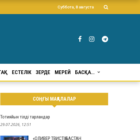
Суббота, 8 августа
ҒАҚ
ЕСТЕЛІК
ЗЕРДЕ
МЕРЕЙ
БАСҚА…
СОҢҒЫ МАҚАЛАЛАР
Тотияйын тілді тарландар
29.07.2026, 12:51
«ОЛИВЕР ТВИСТІҢ БАСТАН