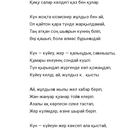
Қиқу салар көлдегі қаз бен қулар.
Күн жоқта кісімсінер жұлдыз бен ай,
Ол қайтсін қара түнде жарқылдамай,
Таң атқан соң шығарын күннің біліп,
Өңі қашып, бола алмас бұрынғыдай.
Күн — күйеу, жер — қалыңдық сағынышты,
Құмары екеуінің сондай күшті.
Түн қырындап жүргенде көп қожаңдап,
Күйеу келді, ай, жүлдыз к… қысты.
Ай, жұлдызға жылы жел хабар беріп,
Жан-жануар қуанар тойға елеріп.
Азалы ақ көрпесін сілке тастап,
Жер күлімдер, өзіне шырай беріп.
Күн — күйеуін жер көксеп ала қыстай,