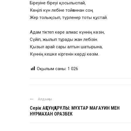
Біреуіне біреуі қосылыспай,
Көңілі күн лебіне тойғаннан соң
Жер толықсып, түрленер тоты құстай.
Адам тіктеп көре алмас күннің көзін,
Сүйіп, жылып тұрады жан лебізін.
Қызыл арай сары алтын шатырына,
Күннің кешке кіргенін көрді көзім.
Оқылым саны:
1 026
Алдыңғы
Серік АҚСҰҢҚАРҰЛЫ: МҰХТАР МАҒАУИН МЕН
НҰРМАХАН ОРАЗБЕК