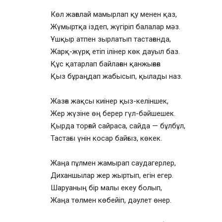
Көл жағалай мамырлап қу менен қаз,
Жүмыртқа іздеп, жүгіріп балалар мәз.
Ұшқыр атпен зырлатып тастағанда,
Жарқ-жүрқ етіп ілінер көк дауыл баз.
Құс қатарлап байлаған қанжығаға
Қыз бұраңдап жабысып, қылады наз.
Жазға жақсы киінер қыз-келіншек,
Жер жүзіне өң берер гүл-бәйшешек.
Қырда торғай сайраса, сайда — бұлбұл,
Тастағы үнін косар байғыз, көкек.
Жаңа пұлмен жамырап саудагерлер,
Диханшылар жер жыртып, егін егер.
Шаруаның бір малы екеу болып,
Жаңа төлмен көбейіп, дәулет өнер.