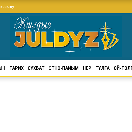
 жазылу
ЫН
ТАРИХ
СҰХБАТ
ЭТНО-ПАЙЫМ
ӨНЕР
ТҰЛҒА
ОЙ-ТОЛ