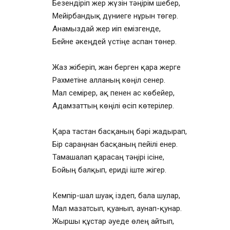
Безендіріп жер жүзін тәңірім шебер,
Мейірбандық дүниеге нұрын төгер.
Анамыздай жер иіп емізгенде,
Бейне әкеңдей үстіңе аспан төнер.
Жаз жіберіп, жан берген қара жерге
Рахметіне алланың көңіл сенер.
Мал семірер, ақ пенен ас көбейер,
Адамзаттың көңілі өсіп көтерілер.
Қара тастан басқаның бәрі жадырап,
Бір сараңнан басқаның пейілі енер.
Тамашалап қарасаң тәңірі ісіне,
Бойың балқып, ериді іште жігер.
Кемпір-шал шуақ іздеп, бала шулар,
Мал мазатсып, қуанып, аунап-қунар.
Жыршы құстар әуеде өлең айтып,