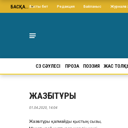
БАСҚА…
Басты бет
Редакция
Байланыс
Журналға
СӨЗ СӘУЛЕСІ
ПРОЗА
ПОЭЗИЯ
ЖАС ТОЛҚ
ЖАЗҒЫТҰРЫ
01.04.2020, 14:04
Жазғытұры қалмайды қыстың сызы,